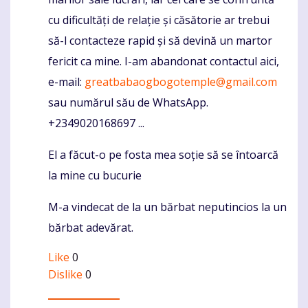
cu dificultăți de relație și căsătorie ar trebui
să-l contacteze rapid și să devină un martor
fericit ca mine. I-am abandonat contactul aici,
e-mail:
greatbabaogbogotemple@gmail.com
sau numărul său de WhatsApp.
+2349020168697 ...
El a făcut-o pe fosta mea soție să se întoarcă
la mine cu bucurie
M-a vindecat de la un bărbat neputincios la un
bărbat adevărat.
Like
0
Dislike
0