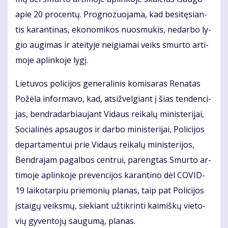
apie 20 pro­cen­tų. Prog­no­zuo­ja­ma, kad be­si­tę­sian­
tis ka­ran­ti­nas, eko­no­mi­kos nuos­mu­kis, ne­dar­bo ly­
gio au­gi­mas ir at­ei­ty­je ne­igia­mai veiks smur­to ar­ti­
mo­je ap­lin­ko­je ly­gį.
Lie­tu­vos po­li­ci­jos ge­ne­ra­li­nis ko­mi­sa­ras Re­na­tas
Po­žė­la in­for­ma­vo, kad, at­si­žvel­giant į šias ten­den­ci­
jas, ben­dra­dar­biau­jant Vi­daus rei­ka­lų mi­nis­te­ri­jai,
So­cia­li­nės ap­sau­gos ir dar­bo mi­nis­te­ri­jai, Po­li­ci­jos
de­par­ta­men­tui prie Vi­daus rei­ka­lų mi­nis­te­ri­jos,
Ben­dra­jam pa­gal­bos cen­trui, pa­reng­tas Smur­to ar­
ti­mo­je ap­lin­ko­je pre­ven­ci­jos ka­ran­ti­no dėl CO­VID-
19 lai­ko­tar­piu prie­mo­nių pla­nas, taip pat Po­li­ci­jos
įstai­gų veiks­mų, sie­kiant už­tik­rin­ti kai­miš­kų vie­to­
vių gy­ven­to­jų sau­gu­mą, pla­nas.