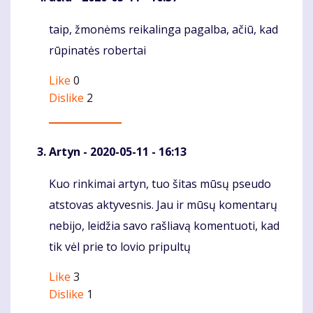
taip, žmonėms reikalinga pagalba, ačiū, kad
Komentaras
rūpinatės robertai
Like
0
Dislike
2
Artyn
- 2020-05-11 - 16:13
Kuo rinkimai artyn, tuo šitas mūsų pseudo
Komentaras
atstovas aktyvesnis. Jau ir mūsų komentarų
nebijo, leidžia savo rašliavą komentuoti, kad
tik vėl prie to lovio pripultų
Like
3
Dislike
1