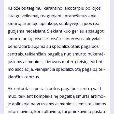
R.Po­žė­los tei­gi­mu, ka­ran­ti­no lai­ko­tar­piu po­li­ci­jos
įstai­gų veiks­mai, re­a­guo­jant į pra­ne­ši­mus apie
smur­tą ar­ti­mo­je ap­lin­ko­je, su­ak­ty­vė­jo, į juos re­a­
guo­ja­ma ne­del­siant. Sie­kiant kuo ge­riau ap­sau­go­ti
smur­to au­kų tei­ses ir tei­sė­tus in­te­re­sus, ak­ty­viai
ben­dra­dar­biau­ja­ma su spe­cia­li­zuo­tais pa­gal­bos
cen­trais, tei­kian­čiais pa­gal­bą nuo smur­to nu­ken­tė­
ju­siems as­me­nims, Lie­tu­vos mo­te­rų tei­sių įtvir­ti­ni­
mo aso­cia­ci­ja, vie­ni­jan­čia spe­cia­li­zuo­tą pa­gal­bą tei­
kian­čius cen­trus.
Ak­cen­tuo­tas spe­cia­li­zuo­tos pa­gal­bos cen­trų vaid­
muo, tei­kiant kom­plek­si­nę pa­gal­bą smur­tą ar­ti­mo­
je ap­lin­ko­je pa­ty­ru­siems as­me­nims. Jiems tei­kia­mos
in­for­ma­vi­mo, kon­sul­ta­vi­mo, tar­pi­nin­ka­vi­mo pa­slau­