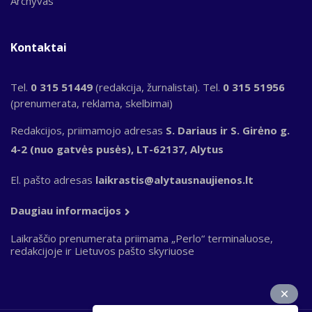
Archyvas
Kontaktai
Tel.
0 315 51449
(redakcija, žurnalistai). Tel.
0 315 51956
(prenumerata, reklama, skelbimai)
Redakcijos, priimamojo adresas
S. Dariaus ir S. Girėno g.
4-2 (nuo gatvės pusės), LT-62137, Alytus
El. pašto adresas
laikrastis@alytausnaujienos.lt
Daugiau informacijos
Laikraščio prenumerata priimama „Perlo“ terminaluose,
redakcijoje ir Lietuvos pašto skyriuose