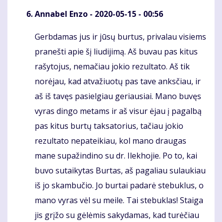
Annabel Enzo
- 2020-05-15 - 00:56
Gerbdamas jus ir jūsų burtus, privalau visiems
Komentaras
pranešti apie šį liudijimą. Aš buvau pas kitus
rašytojus, nemačiau jokio rezultato. Aš tik
norėjau, kad atvažiuotų pas tave anksčiau, ir
aš iš tavęs pasielgiau geriausiai. Mano buvęs
vyras dingo metams ir aš visur ėjau į pagalbą
pas kitus burtų taksatorius, tačiau jokio
rezultato nepateikiau, kol mano draugas
mane supažindino su dr. Ilekhojie. Po to, kai
buvo sutaikytas Burtas, aš pagaliau sulaukiau
iš jo skambučio. Jo burtai padarė stebuklus, o
mano vyras vėl su meile. Tai stebuklas! Staiga
jis grįžo su gėlėmis sakydamas, kad turėčiau