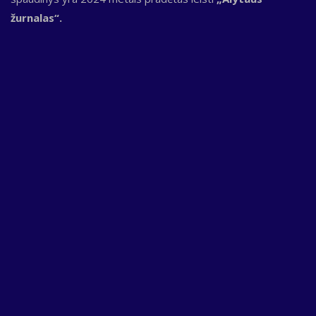
žurnalas“.