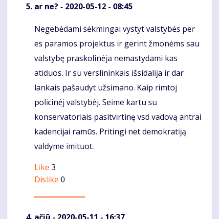
ar ne?
- 2020-05-12 - 08:45
Negebėdami sėkmingai vystyt valstybės per
Komentaras
es paramos projektus ir gerint žmonėms sau
valstybę praskolinėja nemastydami kas
atiduos. Ir su verslininkais išsidalija ir dar
lankais pašaudyt užsimano. Kaip rimtoj
policinėj valstybėj. Seime kartu su
konservatoriais pasitvirtinę vsd vadovą antrai
kadencijai ramūs. Pritingi net demokratiją
valdyme imituot.
Like
3
Dislike
0
ačiū
- 2020-05-11 - 16:37