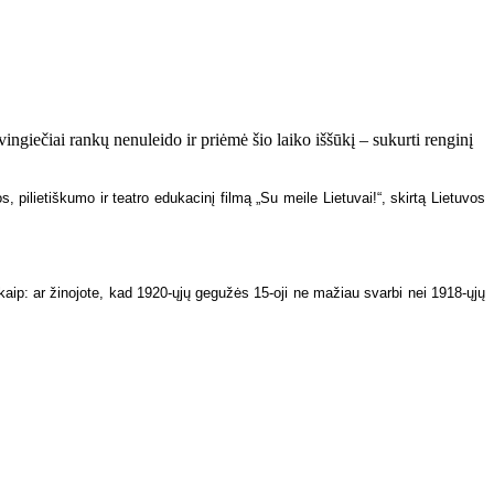
n­gie­čiai ran­kų ne­nu­lei­do ir pri­ėmė šio lai­ko iš­šū­kį – su­kur­ti ren­gi­nį
pi­lie­tiš­ku­mo ir te­at­ro edu­ka­ci­nį fil­mą „Su mei­le Lie­tu­vai!“, skir­tą Lie­tu­vos
 to­kius kaip: ar ži­no­jo­te, kad 1920-ųjų ge­gu­žės 15-oji ne ma­žiau svar­bi nei 1918-ųjų