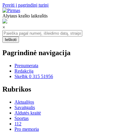
Pereiti į pagrindinį turinį
Alytaus krašto laikraštis
×
Pagrindinė navigacija
Prenumerata
Redakcija
Skelbk 0 315 51956
Rubrikos
Aktualijos
Savaitgalis
Aldutės kraitė
Sportas
112
Pro memoria