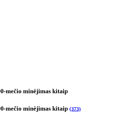
00-me­čio mi­nė­ji­mas ki­taip
100-me­čio mi­nė­ji­mas ki­taip
(373)