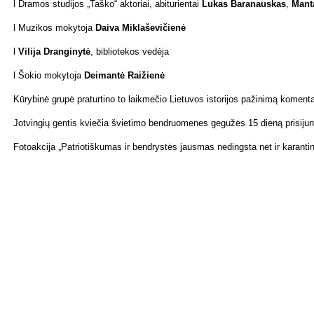
l Dra­mos stu­di­jos „Taš­ko“ ak­to­riai, abi­tu­rien­tai
Lu­kas Ba­ra­naus­kas
,
Man­t
l Mu­zi­kos mo­ky­to­ja
Dai­va Mik­la­še­vičie­nė
l
Vi­li­ja Dran­gi­ny­tė
, bib­lio­te­kos ve­dė­ja
l Šokio mokytoja
Deimantė Raižienė
Kū­ry­bi­nė gru­pė pra­tur­ti­no to laik­me­čio Lie­tu­vos is­to­ri­jos pa­ži­ni­mą ko­men­ta
Jot­vin­gių gen­tis kvie­čia švie­ti­mo ben­druo­me­nes ge­gu­žės 15 die­ną pri­si­jung­t
Fo­to­ak­ci­ja „Pa­trio­tiš­ku­mas ir ben­drys­tės jaus­mas ne­dings­ta net ir ka­ran­ti