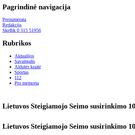
Pagrindinė navigacija
Prenumerata
Redakcija
Skelbk 0 315 51956
Rubrikos
Aktualijos
Savaitgalis
Aldutės kraitė
Sportas
112
Pro memoria
Lie­tu­vos Stei­gia­mo­jo Sei­mo su­si­rin­ki­mo 1
Lie­tu­vos Stei­gia­mo­jo Sei­mo su­si­rin­ki­mo 