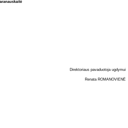
­ra­naus­kai­tė
Di­rek­to­riaus pa­va­duo­to­ja ug­dy­mui
Re­na­ta
RO­MA­NO­VIE­NĖ