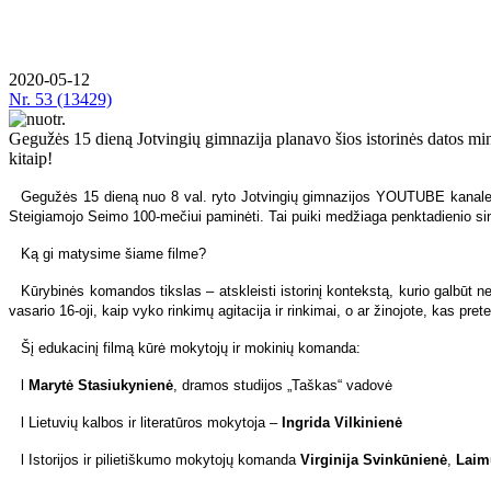
2020-05-12
Nr.
53 (13429)
Ge­gu­žės 15 die­ną Jot­vin­gių gim­na­zi­ja pla­na­vo šios is­to­ri­nės da­tos mi­n
ki­taip!
Ge­gu­žės 15 die­ną nuo 8 val. ry­to Jot­vin­gių gim­na­zi­jos YOU­TU­BE ka­na­le švie­ti
Stei­gia­mo­jo Sei­mo 100-me­čiui pa­mi­nė­ti. Tai pui­ki me­džia­ga penk­ta­die­nio si
Ką gi ma­ty­si­me šia­me fil­me?
Kū­ry­bi­nės ko­man­dos tiks­las – at­skleis­ti is­to­ri­nį kon­teks­tą, ku­rio gal­būt n
va­sa­rio 16-oji, kaip vy­ko rin­ki­mų agi­ta­ci­ja ir rin­ki­mai, o ar ži­no­jo­te, kas pre­te
Šį edu­ka­ci­nį fil­mą kū­rė mo­ky­to­jų ir mo­ki­nių ko­man­da:
l
Ma­ry­tė Sta­siu­ky­nie­nė
, dra­mos stu­di­jos „Taš­kas“ va­do­vė
l Lie­tu­vių kal­bos ir li­te­ra­tū­ros mo­ky­to­ja –
In­gri­da Vil­ki­nie­nė
l Is­to­ri­jos ir pi­lie­tiš­ku­mo mo­ky­to­jų ko­man­da
Vir­gi­ni­ja Svin­kū­nie­nė
,
Lai­mu