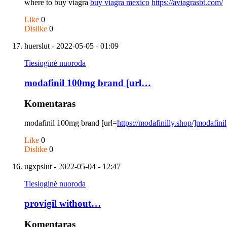
where to buy viagra
buy viagra mexico
https://aviagrasbt.com/
Like
0
Dislike
0
huerslut
- 2022-05-05 - 01:09
Tiesioginė nuoroda
modafinil 100mg brand [url…
Komentaras
modafinil 100mg brand [url=
https://modafinilly.shop/]modafinil
Like
0
Dislike
0
ugxpslut
- 2022-05-04 - 12:47
Tiesioginė nuoroda
provigil without…
Komentaras