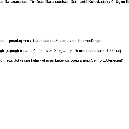
as Ba­ra­naus­kas
,
Ti­mū­ras Ba­ra­naus­kas
,
Dei­man­tė Ko­lo­dzeis­ky­tė
,
Ug­nė Ba
­rais, pa­sa­ko­ji­mais, te­at­ri­niais siu­že­tais ir vaiz­di­ne me­džia­ga.
i, įsi­jung­ti ir pa­mi­nė­ti Lie­tu­vos Stei­gia­mo­jo Sei­mo su­si­rin­ki­mo 100-me­tį.
­no me­tu: Jot­vin­giai ke­lia vė­lia­vas Lie­tu­vos Stei­gia­mo­jo Sei­mo 100-me­čiui!“