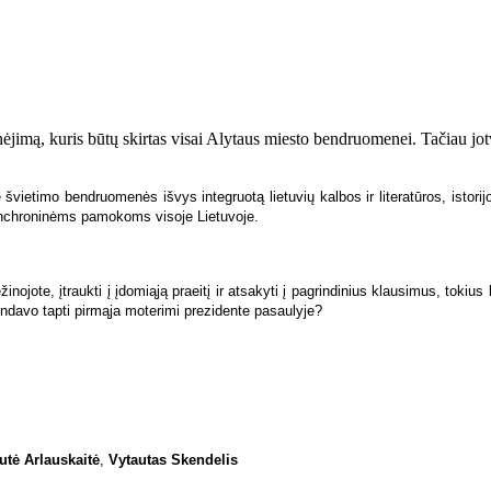
ė­ji­mą, ku­ris bū­tų skir­tas vi­sai Aly­taus mies­to ben­druo­me­nei. Ta­čiau jot­vi
­mo ben­druo­me­nės iš­vys in­teg­ruo­tą lie­tu­vių kal­bos ir li­te­ra­tū­ros, is­to­ri­jos, 
n­chro­ni­nėms pa­mo­koms vi­so­je Lie­tu­vo­je.
e­ži­no­jo­te, įtrauk­ti į įdo­mi­ą­ją pra­ei­tį ir at­sa­ky­ti į pa­grin­di­nius klau­si­mus,
n­da­vo tap­ti pir­mą­ja mo­te­ri­mi pre­zi­den­te pa­sau­ly­je?
­tė Ar­laus­kai­tė
,
Vy­tau­tas Sken­de­lis