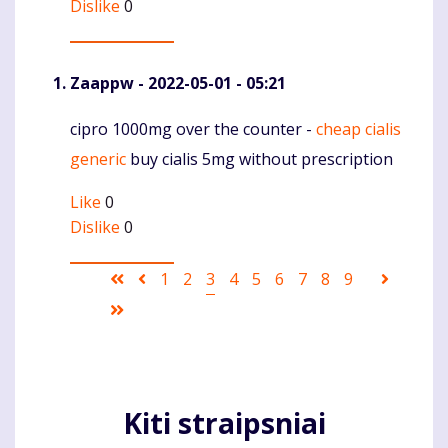
Dislike
0
Zaappw
- 2022-05-01 - 05:21
cipro 1000mg over the counter -
cheap cialis
Komentaras
generic
buy cialis 5mg without prescription
Like
0
Dislike
0
Pagination
First
Ankstesnis
Puslapis
1
Puslapis
2
Current
3
Puslapis
4
Puslapis
5
Puslapis
6
Puslapis
7
Puslapis
8
Puslapis
9
Sekanti
page
puslapis
page
puslapi
Last
page
Kiti straipsniai