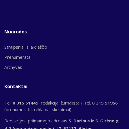
Nuorodos
Straipsniai iš laikraščio
Prenumerata
Archyvas
Kontaktai
Tel.
0 315 51449
(redakcija, žurnalistai). Tel.
0 315 51956
(prenumerata, reklama, skelbimai)
Redakcijos, priimamojo adresas
S. Dariaus ir S. Girėno g.
4-2 (nuo gatvės pusės), LT-62137, Alytus