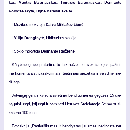
kas
,
Man­tas Ba­ra­naus­kas
,
Ti­mū­ras Ba­ra­naus­kas
,
Dei­man­tė
Ko­lo­dzeis­ky­tė
,
Ug­nė Ba­ra­naus­kai­tė
l Mu­zi­kos mo­ky­to­ja
Dai­va Mik­la­še­vičie­nė
l
Vi­li­ja Dran­gi­ny­tė
, bib­lio­te­kos ve­dė­ja
l Šokio mokytoja
Deimantė Raižienė
Kū­ry­bi­nė gru­pė pra­tur­ti­no to laik­me­čio Lie­tu­vos is­to­ri­jos pa­ži­ni­
mą ko­men­ta­rais, pa­sa­ko­ji­mais, te­at­ri­niais siu­že­tais ir vaiz­di­ne me­
džia­ga.
Jot­vin­gių gen­tis kvie­čia švie­ti­mo ben­druo­me­nes ge­gu­žės 15 die­
ną pri­si­jung­ti, įsi­jung­ti ir pa­mi­nė­ti Lie­tu­vos Stei­gia­mo­jo Sei­mo su­si­
rin­ki­mo 100-me­tį.
Fo­to­ak­ci­ja „Pa­trio­tiš­ku­mas ir ben­drys­tės jaus­mas ne­dings­ta net