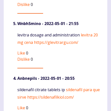
Dislike
0
WnbhSmino
- 2022-05-01 - 21:55
levitra dosage and administration
levitra 20
Komentaras
mg cena
https://glevitrargu.com/
Like
0
Dislike
0
Anbnepils
- 2022-05-01 - 20:55
sildenafil citrate tablets ip
sildenafil para que
Komentaras
sirve
https://sildenafilkiol.com/
Like
0