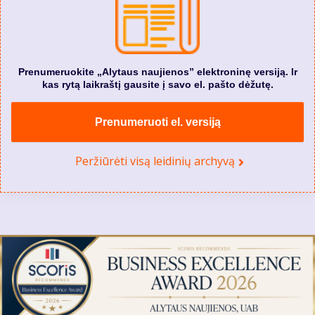
Prenumeruokite „Alytaus naujienos” elektroninę versiją. Ir
kas rytą laikraštį gausite į savo el. pašto dėžutę.
Prenumeruoti el. versiją
Peržiūrėti visą leidinių archyvą