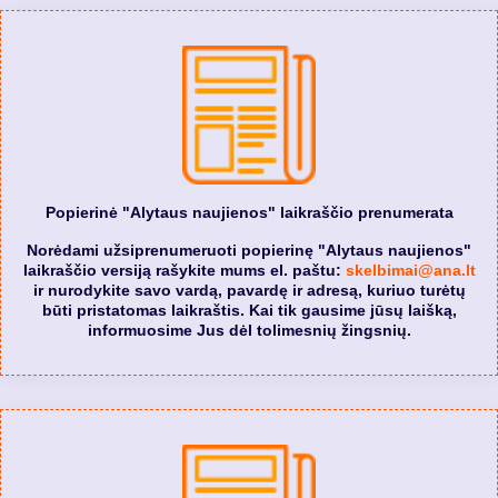
Popierinė "Alytaus naujienos" laikraščio prenumerata
Norėdami užsiprenumeruoti popierinę "Alytaus naujienos"
laikraščio versiją rašykite mums el. paštu:
skelbimai@ana.lt
ir nurodykite savo vardą, pavardę ir adresą, kuriuo turėtų
būti pristatomas laikraštis. Kai tik gausime jūsų laišką,
informuosime Jus dėl tolimesnių žingsnių.