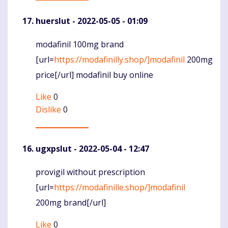
huerslut
- 2022-05-05 - 01:09
modafinil 100mg brand
Komentaras
[url=
https://modafinilly.shop/]modafinil
200mg
price[/url] modafinil buy online
Like
0
Dislike
0
ugxpslut
- 2022-05-04 - 12:47
provigil without prescription
Komentaras
[url=
https://modafinille.shop/]modafinil
200mg brand[/url]
Like
0