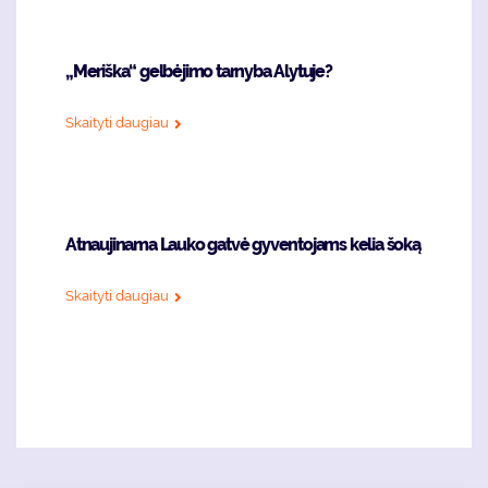
„Meriška“ gelbėjimo tarnyba Alytuje?
Skaityti daugiau
Atnaujinama Lauko gatvė gyventojams kelia šoką
Skaityti daugiau