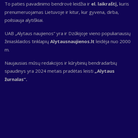
To paties pavadinimo bendrovė leidžia ir
el. laikraštį,
kuris
prenumeruojamas Lietuvoje ir kitur, kur gyvena, dirba,
poilsiauja alytiškiai.
UAB „Alytaus naujienos“ yra ir Dzūkijoje vieno populiariausių
žiniasklaidos tinklapių
Alytausnaujienos.lt
leidėja nuo 2000
m.
Naujausias mūsų redakcijos ir kūrybinių bendradarbių
spaudinys yra 2024 metais pradėtas leisti
„Alytaus
žurnalas“.