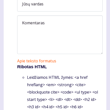
Jūsų vardas
Komentaras
Apie teksto formatus
Ribotas HTML
Leidžiamos HTML žymės: <a href
hreflang> <em> <strong> <cite>
<blockquote cite> <code> <ul type> <ol
start type> <li> <dl> <dt> <dd> <h2 id>
<h3 id> <h4 id> <h5 id> <h6 id>