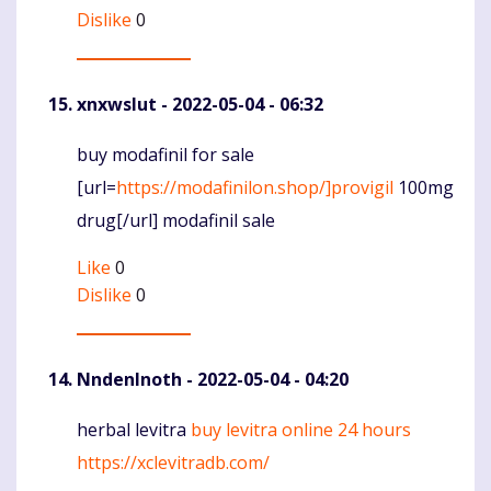
Dislike
0
xnxwslut
- 2022-05-04 - 06:32
buy modafinil for sale
Komentaras
[url=
https://modafinilon.shop/]provigil
100mg
drug[/url] modafinil sale
Like
0
Dislike
0
NndenInoth
- 2022-05-04 - 04:20
herbal levitra
buy levitra online 24 hours
Komentaras
https://xclevitradb.com/