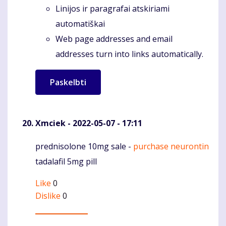
Linijos ir paragrafai atskiriami
automatiškai
Web page addresses and email
addresses turn into links automatically.
Xmciek
- 2022-05-07 - 17:11
prednisolone 10mg sale -
purchase neurontin
Komentaras
tadalafil 5mg pill
Like
0
Dislike
0