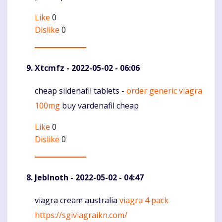
Like
0
Dislike
0
Xtcmfz
- 2022-05-02 - 06:06
cheap sildenafil tablets -
order generic viagra
Komentaras
100mg
buy vardenafil cheap
Like
0
Dislike
0
JebInoth
- 2022-05-02 - 04:47
viagra cream australia
viagra 4 pack
Komentaras
https://sgiviagraikn.com/