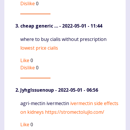
Dislike
0
cheap generic …
- 2022-05-01 - 11:44
where to buy cialis without prescription
Komentaras
lowest price cialis
Like
0
Dislike
0
JyhgIssuenoup
- 2022-05-01 - 06:56
agri-mectin ivermectin
ivermectin side effects
Komentaras
on kidneys
https://stromectolujlo.com/
Like
0