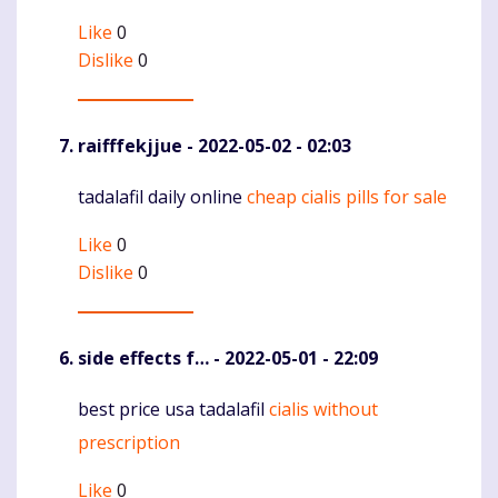
Like
0
Dislike
0
raifffekjjue
- 2022-05-02 - 02:03
tadalafil daily online
cheap cialis pills for sale
Komentaras
Like
0
Dislike
0
side effects f…
- 2022-05-01 - 22:09
best price usa tadalafil
cialis without
Komentaras
prescription
Like
0