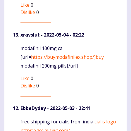
Like
0
Dislike
0
xravslut
- 2022-05-04 - 02:22
modafinil 100mg ca
Komentaras
[url=
https://buymodafinilex.shop/]buy
modafinil 200mg pills[/url]
Like
0
Dislike
0
EbbeDyday
- 2022-05-03 - 22:41
free shipping for cialis from india
cialis logo
Komentaras
https://dccialisxvf.com/