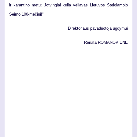
ir ka­ran­ti­no me­tu: Jot­vin­giai ke­lia vė­lia­vas Lie­tu­vos Stei­gia­mo­jo
Sei­mo 100-me­čiui!“
Di­rek­to­riaus pa­va­duo­to­ja ug­dy­mui
Re­na­ta
RO­MA­NO­VIE­NĖ