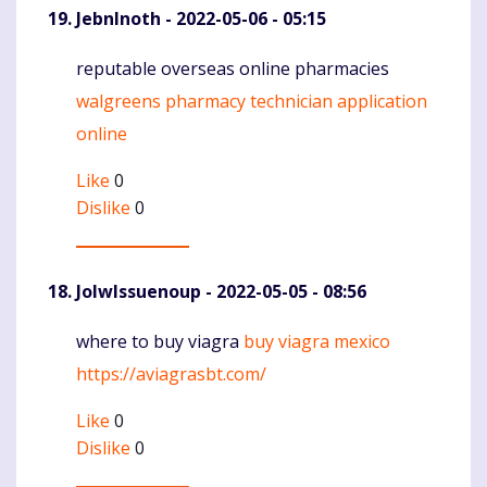
JebnInoth
- 2022-05-06 - 05:15
reputable overseas online pharmacies
Komentaras
walgreens pharmacy technician application
online
Like
0
Dislike
0
JolwIssuenoup
- 2022-05-05 - 08:56
where to buy viagra
buy viagra mexico
Komentaras
https://aviagrasbt.com/
Like
0
Dislike
0