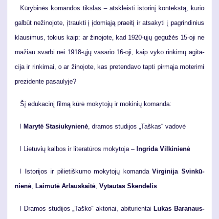
Kū­ry­bi­nės ko­man­dos tiks­las – at­skleis­ti is­to­ri­nį kon­teks­tą, ku­rio
gal­būt ne­ži­no­jo­te, įtrauk­ti į įdo­mi­ą­ją pra­ei­tį ir at­sa­ky­ti į pa­grin­di­nius
klau­si­mus, to­kius kaip: ar ži­no­jo­te, kad 1920-ųjų ge­gu­žės 15-oji ne
ma­žiau svar­bi nei 1918-ųjų va­sa­rio 16-oji, kaip vy­ko rin­ki­mų agi­ta­
ci­ja ir rin­ki­mai, o ar ži­no­jo­te, kas pre­ten­da­vo tap­ti pir­mą­ja mo­te­ri­mi
pre­zi­den­te pa­sau­ly­je?
Šį edu­ka­ci­nį fil­mą kū­rė mo­ky­to­jų ir mo­ki­nių ko­man­da:
l
Ma­ry­tė Sta­siu­ky­nie­nė
, dra­mos stu­di­jos „Taš­kas“ va­do­vė
l Lie­tu­vių kal­bos ir li­te­ra­tū­ros mo­ky­to­ja –
In­gri­da Vil­ki­nie­nė
l Is­to­ri­jos ir pi­lie­tiš­ku­mo mo­ky­to­jų ko­man­da
Vir­gi­ni­ja Svin­kū­
nie­nė
,
Lai­mu­tė Ar­laus­kai­tė
,
Vy­tau­tas Sken­de­lis
l Dra­mos stu­di­jos „Taš­ko“ ak­to­riai, abi­tu­rien­tai
Lu­kas Ba­ra­naus­