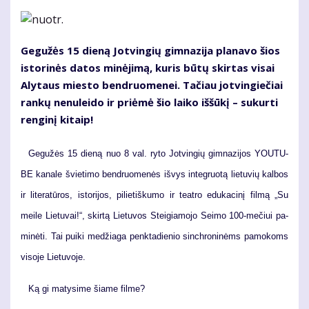
Ge­gu­žės 15 die­ną Jot­vin­gių gim­na­zi­ja pla­na­vo šios
is­to­ri­nės da­tos mi­nė­ji­mą, ku­ris bū­tų skir­tas vi­sai
Aly­taus mies­to ben­druo­me­nei. Ta­čiau jot­vin­gie­čiai
ran­kų ne­nu­lei­do ir pri­ėmė šio lai­ko iš­šū­kį – su­kur­ti
ren­gi­nį ki­taip!
Ge­gu­žės 15 die­ną nuo 8 val. ry­to Jot­vin­gių gim­na­zi­jos YOU­TU­
BE ka­na­le švie­ti­mo ben­druo­me­nės iš­vys in­teg­ruo­tą lie­tu­vių kal­bos
ir li­te­ra­tū­ros, is­to­ri­jos, pi­lie­tiš­ku­mo ir te­at­ro edu­ka­ci­nį fil­mą „Su
mei­le Lie­tu­vai!“, skir­tą Lie­tu­vos Stei­gia­mo­jo Sei­mo 100-me­čiui pa­
mi­nė­ti. Tai pui­ki me­džia­ga penk­ta­die­nio sin­chro­ni­nėms pa­mo­koms
vi­so­je Lie­tu­vo­je.
Ką gi ma­ty­si­me šia­me fil­me?