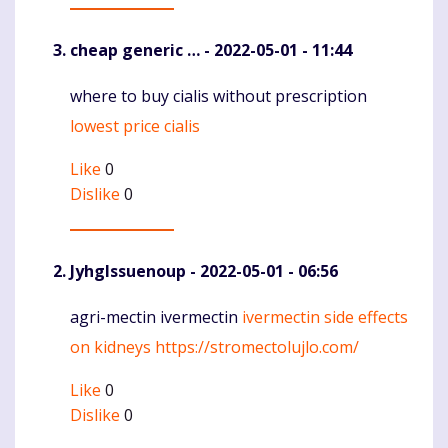
cheap generic …
- 2022-05-01 - 11:44
where to buy cialis without prescription
Komentaras
lowest price cialis
Like
0
Dislike
0
JyhgIssuenoup
- 2022-05-01 - 06:56
agri-mectin ivermectin
ivermectin side effects
Komentaras
on kidneys
https://stromectolujlo.com/
Like
0
Dislike
0