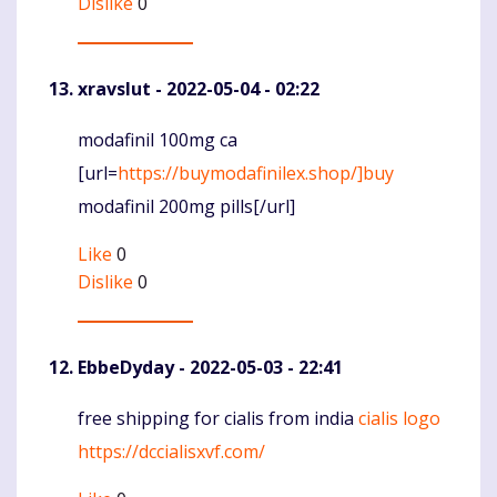
Dislike
0
xravslut
- 2022-05-04 - 02:22
modafinil 100mg ca
Komentaras
[url=
https://buymodafinilex.shop/]buy
modafinil 200mg pills[/url]
Like
0
Dislike
0
EbbeDyday
- 2022-05-03 - 22:41
free shipping for cialis from india
cialis logo
Komentaras
https://dccialisxvf.com/