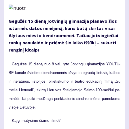
Ge­gu­žės 15 die­ną Jot­vin­gių gim­na­zi­ja pla­na­vo šios
is­to­ri­nės da­tos mi­nė­ji­mą, ku­ris bū­tų skir­tas vi­sai
Aly­taus mies­to ben­druo­me­nei. Ta­čiau jot­vin­gie­čiai
ran­kų ne­nu­lei­do ir pri­ėmė šio lai­ko iš­šū­kį – su­kur­ti
ren­gi­nį ki­taip!
Ge­gu­žės 15 die­ną nuo 8 val. ry­to Jot­vin­gių gim­na­zi­jos YOU­TU­
BE ka­na­le švie­ti­mo ben­druo­me­nės iš­vys in­teg­ruo­tą lie­tu­vių kal­bos
ir li­te­ra­tū­ros, is­to­ri­jos, pi­lie­tiš­ku­mo ir te­at­ro edu­ka­ci­nį fil­mą „Su
mei­le Lie­tu­vai!“, skir­tą Lie­tu­vos Stei­gia­mo­jo Sei­mo 100-me­čiui pa­
mi­nė­ti. Tai pui­ki me­džia­ga penk­ta­die­nio sin­chro­ni­nėms pa­mo­koms
vi­so­je Lie­tu­vo­je.
Ką gi ma­ty­si­me šia­me fil­me?