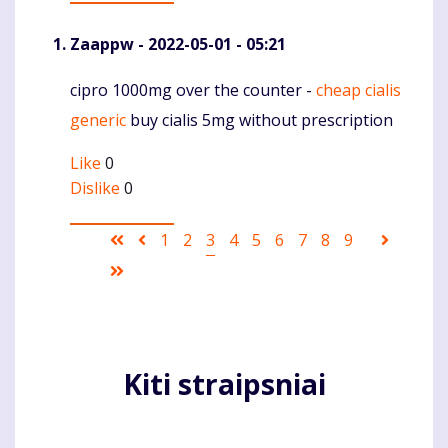
Zaappw
- 2022-05-01 - 05:21
cipro 1000mg over the counter -
cheap cialis
Komentaras
generic
buy cialis 5mg without prescription
Like
0
Dislike
0
Pagination
First
Ankstesnis
Puslapis
1
Puslapis
2
Current
3
Puslapis
4
Puslapis
5
Puslapis
6
Puslapis
7
Puslapis
8
Puslapis
9
Sekanti
page
puslapis
page
puslapi
Last
page
Kiti straipsniai