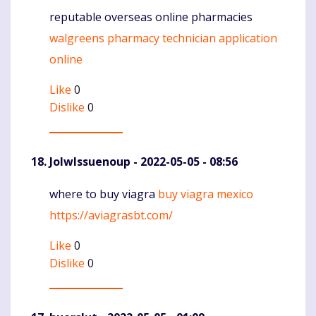
reputable overseas online pharmacies
Komentaras
walgreens pharmacy technician application
online
Like
0
Dislike
0
JolwIssuenoup
- 2022-05-05 - 08:56
where to buy viagra
buy viagra mexico
Komentaras
https://aviagrasbt.com/
Like
0
Dislike
0