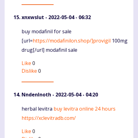
xnxwslut
- 2022-05-04 - 06:32
buy modafinil for sale
Komentaras
[url=
https://modafinilon.shop/]provigil
100mg
drug[/url] modafinil sale
Like
0
Dislike
0
NndenInoth
- 2022-05-04 - 04:20
herbal levitra
buy levitra online 24 hours
Komentaras
https://xclevitradb.com/
Like
0