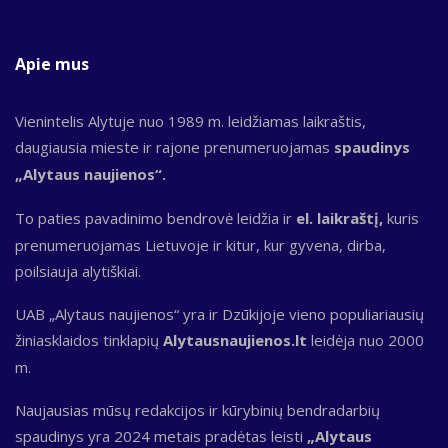
Apie mus
Vienintelis Alytuje nuo 1989 m. leidžiamas laikraštis,
daugiausia mieste ir rajone prenumeruojamas
spaudinys
„Alytaus naujienos“.
To paties pavadinimo bendrovė leidžia ir
el. laikraštį,
kuris
prenumeruojamas Lietuvoje ir kitur, kur gyvena, dirba,
poilsiauja alytiškiai.
UAB „Alytaus naujienos“ yra ir Dzūkijoje vieno populiariausių
žiniasklaidos tinklapių
Alytausnaujienos.lt
leidėja nuo 2000
m.
Naujausias mūsų redakcijos ir kūrybinių bendradarbių
spaudinys yra 2024 metais pradėtas leisti
„Alytaus