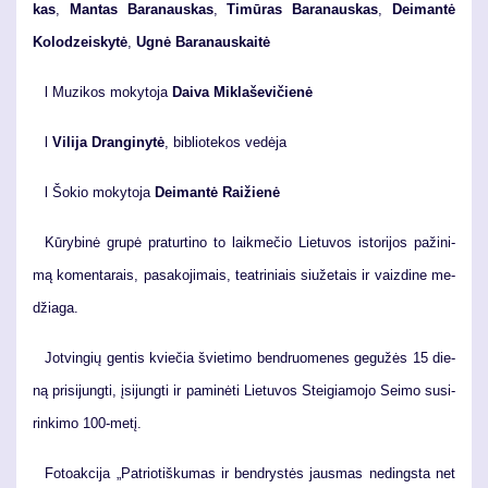
kas
,
Man­tas Ba­ra­naus­kas
,
Ti­mū­ras Ba­ra­naus­kas
,
Dei­man­tė
Ko­lo­dzeis­ky­tė
,
Ug­nė Ba­ra­naus­kai­tė
l Mu­zi­kos mo­ky­to­ja
Dai­va Mik­la­še­vičie­nė
l
Vi­li­ja Dran­gi­ny­tė
, bib­lio­te­kos ve­dė­ja
l Šokio mokytoja
Deimantė Raižienė
Kū­ry­bi­nė gru­pė pra­tur­ti­no to laik­me­čio Lie­tu­vos is­to­ri­jos pa­ži­ni­
mą ko­men­ta­rais, pa­sa­ko­ji­mais, te­at­ri­niais siu­že­tais ir vaiz­di­ne me­
džia­ga.
Jot­vin­gių gen­tis kvie­čia švie­ti­mo ben­druo­me­nes ge­gu­žės 15 die­
ną pri­si­jung­ti, įsi­jung­ti ir pa­mi­nė­ti Lie­tu­vos Stei­gia­mo­jo Sei­mo su­si­
rin­ki­mo 100-me­tį.
Fo­to­ak­ci­ja „Pa­trio­tiš­ku­mas ir ben­drys­tės jaus­mas ne­dings­ta net