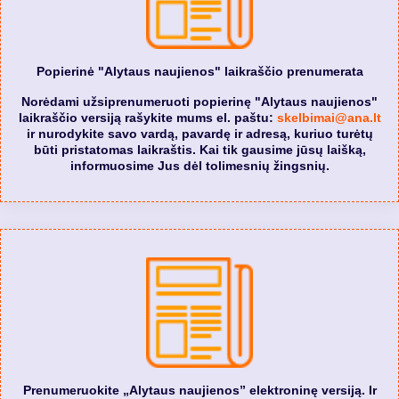
Popierinė "Alytaus naujienos" laikraščio prenumerata
Norėdami užsiprenumeruoti popierinę "Alytaus naujienos"
laikraščio versiją rašykite mums el. paštu:
skelbimai@ana.lt
ir nurodykite savo vardą, pavardę ir adresą, kuriuo turėtų
būti pristatomas laikraštis. Kai tik gausime jūsų laišką,
informuosime Jus dėl tolimesnių žingsnių.
Prenumeruokite „Alytaus naujienos” elektroninę versiją. Ir