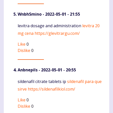
WnbhSmino
- 2022-05-01 - 21:55
levitra dosage and administration
levitra 20
Komentaras
mg cena
https://glevitrargu.com/
Like
0
Dislike
0
Anbnepils
- 2022-05-01 - 20:55
sildenafil citrate tablets ip
sildenafil para que
Komentaras
sirve
https://sildenafilkiol.com/
Like
0
Dislike
0