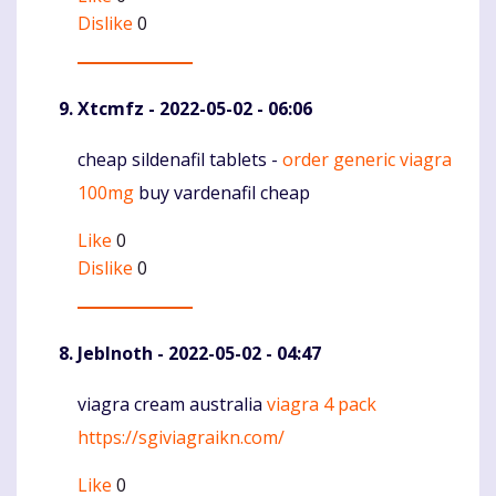
Dislike
0
Xtcmfz
- 2022-05-02 - 06:06
cheap sildenafil tablets -
order generic viagra
Komentaras
100mg
buy vardenafil cheap
Like
0
Dislike
0
JebInoth
- 2022-05-02 - 04:47
viagra cream australia
viagra 4 pack
Komentaras
https://sgiviagraikn.com/
Like
0