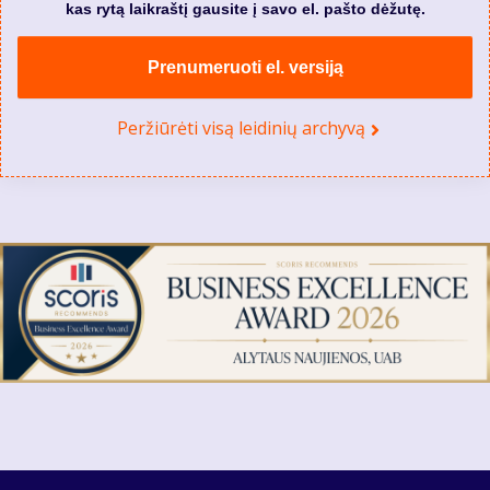
kas rytą laikraštį gausite į savo el. pašto dėžutę.
Prenumeruoti el. versiją
Peržiūrėti visą leidinių archyvą