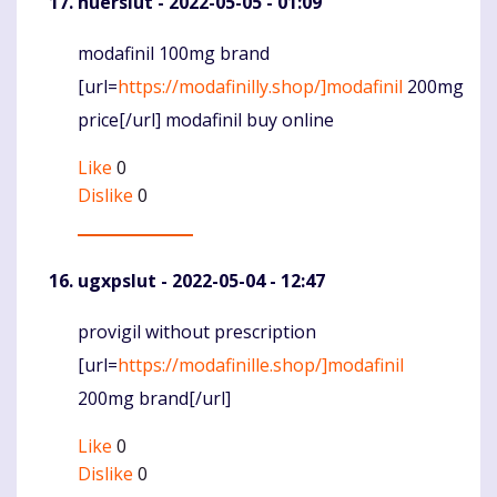
huerslut
- 2022-05-05 - 01:09
modafinil 100mg brand
Komentaras
[url=
https://modafinilly.shop/]modafinil
200mg
price[/url] modafinil buy online
Like
0
Dislike
0
ugxpslut
- 2022-05-04 - 12:47
provigil without prescription
Komentaras
[url=
https://modafinille.shop/]modafinil
200mg brand[/url]
Like
0
Dislike
0