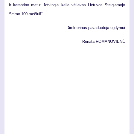
ir ka­ran­ti­no me­tu: Jot­vin­giai ke­lia vė­lia­vas Lie­tu­vos Stei­gia­mo­jo
Sei­mo 100-me­čiui!“
Di­rek­to­riaus pa­va­duo­to­ja ug­dy­mui
Re­na­ta
RO­MA­NO­VIE­NĖ