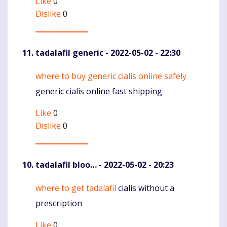
Like
0
Dislike
0
tadalafil generic
- 2022-05-02 - 22:30
where to buy generic cialis online safely
Komentaras
generic cialis online fast shipping
Like
0
Dislike
0
tadalafil bloo…
- 2022-05-02 - 20:23
where to get tadalafil
cialis without a
Komentaras
prescription
Like
0