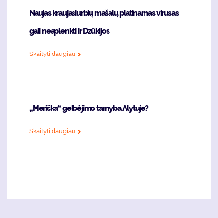
Naujas kraujasiurbių mašalų platinamas virusas
gali neaplenkti ir Dzūkijos
Skaityti daugiau
„Meriška“ gelbėjimo tarnyba Alytuje?
Skaityti daugiau