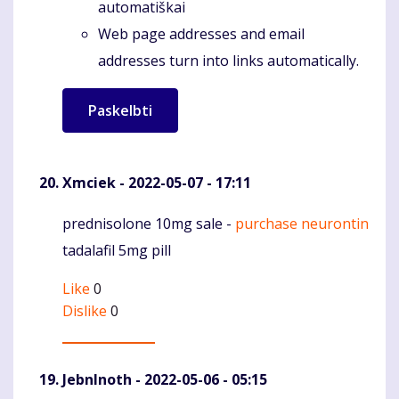
automatiškai
Web page addresses and email
addresses turn into links automatically.
Xmciek
- 2022-05-07 - 17:11
prednisolone 10mg sale -
purchase neurontin
Komentaras
tadalafil 5mg pill
Like
0
Dislike
0
JebnInoth
- 2022-05-06 - 05:15