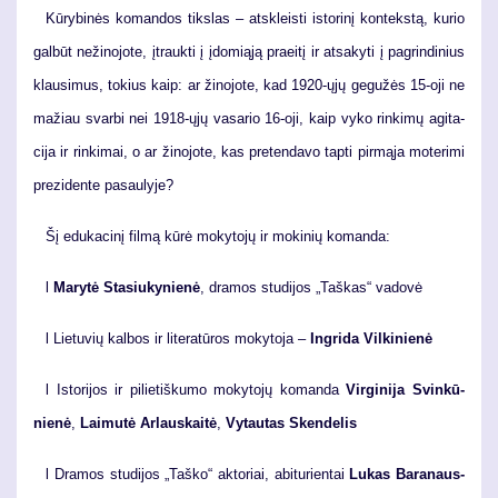
Kū­ry­bi­nės ko­man­dos tiks­las – at­skleis­ti is­to­ri­nį kon­teks­tą, ku­rio
gal­būt ne­ži­no­jo­te, įtrauk­ti į įdo­mi­ą­ją pra­ei­tį ir at­sa­ky­ti į pa­grin­di­nius
klau­si­mus, to­kius kaip: ar ži­no­jo­te, kad 1920-ųjų ge­gu­žės 15-oji ne
ma­žiau svar­bi nei 1918-ųjų va­sa­rio 16-oji, kaip vy­ko rin­ki­mų agi­ta­
ci­ja ir rin­ki­mai, o ar ži­no­jo­te, kas pre­ten­da­vo tap­ti pir­mą­ja mo­te­ri­mi
pre­zi­den­te pa­sau­ly­je?
Šį edu­ka­ci­nį fil­mą kū­rė mo­ky­to­jų ir mo­ki­nių ko­man­da:
l
Ma­ry­tė Sta­siu­ky­nie­nė
, dra­mos stu­di­jos „Taš­kas“ va­do­vė
l Lie­tu­vių kal­bos ir li­te­ra­tū­ros mo­ky­to­ja –
In­gri­da Vil­ki­nie­nė
l Is­to­ri­jos ir pi­lie­tiš­ku­mo mo­ky­to­jų ko­man­da
Vir­gi­ni­ja Svin­kū­
nie­nė
,
Lai­mu­tė Ar­laus­kai­tė
,
Vy­tau­tas Sken­de­lis
l Dra­mos stu­di­jos „Taš­ko“ ak­to­riai, abi­tu­rien­tai
Lu­kas Ba­ra­naus­