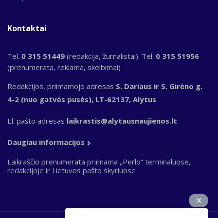
Kontaktai
Tel.
0 315 51449
(redakcija, žurnalistai). Tel.
0 315 51956
(prenumerata, reklama, skelbimai)
Redakcijos, priimamojo adresas
S. Dariaus ir S. Girėno g.
4-2 (nuo gatvės pusės), LT-62137, Alytus
El. pašto adresas
laikrastis@alytausnaujienos.lt
Daugiau informacijos
Laikraščio prenumerata priimama „Perlo“ terminaluose,
redakcijoje ir Lietuvos pašto skyriuose