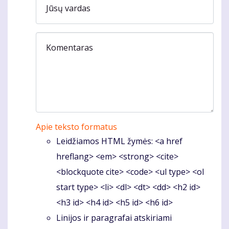
Jūsų vardas
Komentaras
Apie teksto formatus
Leidžiamos HTML žymės: <a href
hreflang> <em> <strong> <cite>
<blockquote cite> <code> <ul type> <ol
start type> <li> <dl> <dt> <dd> <h2 id>
<h3 id> <h4 id> <h5 id> <h6 id>
Linijos ir paragrafai atskiriami