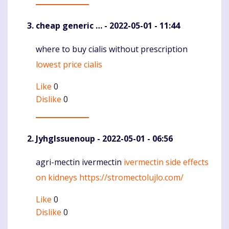
cheap generic …
- 2022-05-01 - 11:44
where to buy cialis without prescription
Komentaras
lowest price cialis
Like
0
Dislike
0
JyhgIssuenoup
- 2022-05-01 - 06:56
agri-mectin ivermectin
ivermectin side effects
Komentaras
on kidneys
https://stromectolujlo.com/
Like
0
Dislike
0