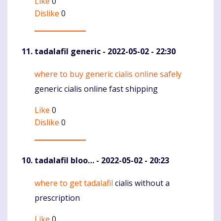
Like
0
Dislike
0
tadalafil generic
- 2022-05-02 - 22:30
where to buy generic cialis online safely
Komentaras
generic cialis online fast shipping
Like
0
Dislike
0
tadalafil bloo…
- 2022-05-02 - 20:23
where to get tadalafil
cialis without a
Komentaras
prescription
Like
0