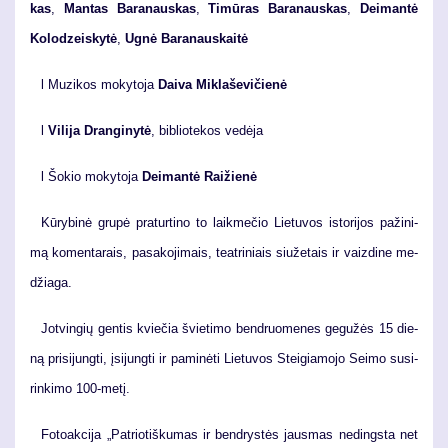
kas
,
Man­tas Ba­ra­naus­kas
,
Ti­mū­ras Ba­ra­naus­kas
,
Dei­man­tė
Ko­lo­dzeis­ky­tė
,
Ug­nė Ba­ra­naus­kai­tė
l Mu­zi­kos mo­ky­to­ja
Dai­va Mik­la­še­vičie­nė
l
Vi­li­ja Dran­gi­ny­tė
, bib­lio­te­kos ve­dė­ja
l Šokio mokytoja
Deimantė Raižienė
Kū­ry­bi­nė gru­pė pra­tur­ti­no to laik­me­čio Lie­tu­vos is­to­ri­jos pa­ži­ni­
mą ko­men­ta­rais, pa­sa­ko­ji­mais, te­at­ri­niais siu­že­tais ir vaiz­di­ne me­
džia­ga.
Jot­vin­gių gen­tis kvie­čia švie­ti­mo ben­druo­me­nes ge­gu­žės 15 die­
ną pri­si­jung­ti, įsi­jung­ti ir pa­mi­nė­ti Lie­tu­vos Stei­gia­mo­jo Sei­mo su­si­
rin­ki­mo 100-me­tį.
Fo­to­ak­ci­ja „Pa­trio­tiš­ku­mas ir ben­drys­tės jaus­mas ne­dings­ta net