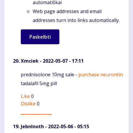
automatiškai
Web page addresses and email
addresses turn into links automatically.
Xmciek
- 2022-05-07 - 17:11
prednisolone 10mg sale -
purchase neurontin
Komentaras
tadalafil 5mg pill
Like
0
Dislike
0
JebnInoth
- 2022-05-06 - 05:15