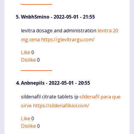
WnbhSmino
- 2022-05-01 - 21:55
levitra dosage and administration
levitra 20
Komentaras
mg cena
https://glevitrargu.com/
Like
0
Dislike
0
Anbnepils
- 2022-05-01 - 20:55
sildenafil citrate tablets ip
sildenafil para que
Komentaras
sirve
https://sildenafilkiol.com/
Like
0
Dislike
0