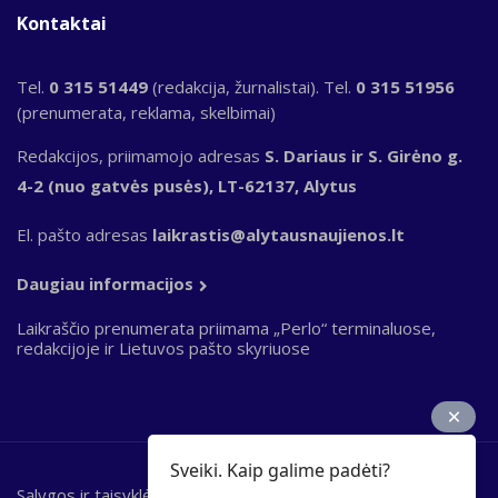
Kontaktai
Tel.
0 315 51449
(redakcija, žurnalistai). Tel.
0 315 51956
(prenumerata, reklama, skelbimai)
Redakcijos, priimamojo adresas
S. Dariaus ir S. Girėno g.
4-2 (nuo gatvės pusės), LT-62137, Alytus
El. pašto adresas
laikrastis@alytausnaujienos.lt
Daugiau informacijos
Laikraščio prenumerata priimama „Perlo“ terminaluose,
redakcijoje ir Lietuvos pašto skyriuose
Sveiki. Kaip galime padėti?
Sąlygos ir taisyklės
Bottom