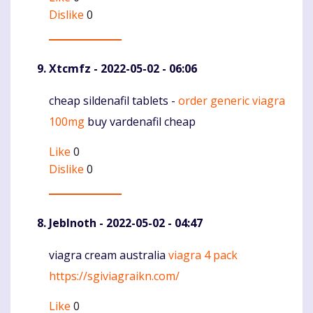
Dislike
0
Xtcmfz
- 2022-05-02 - 06:06
cheap sildenafil tablets -
order generic viagra
Komentaras
100mg
buy vardenafil cheap
Like
0
Dislike
0
JebInoth
- 2022-05-02 - 04:47
viagra cream australia
viagra 4 pack
Komentaras
https://sgiviagraikn.com/
Like
0