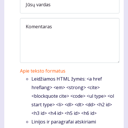
Jūsų vardas
Komentaras
Apie teksto formatus
Leidžiamos HTML žymės: <a href
hreflang> <em> <strong> <cite>
<blockquote cite> <code> <ul type> <ol
start type> <li> <dl> <dt> <dd> <h2 id>
<h3 id> <h4 id> <h5 id> <h6 id>
Linijos ir paragrafai atskiriami