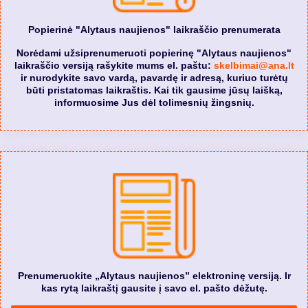
Popierinė "Alytaus naujienos" laikraščio prenumerata
Norėdami užsiprenumeruoti popierinę "Alytaus naujienos"
laikraščio versiją rašykite mums el. paštu:
skelbimai@ana.lt
ir nurodykite savo vardą, pavardę ir adresą, kuriuo turėtų
būti pristatomas laikraštis. Kai tik gausime jūsų laišką,
informuosime Jus dėl tolimesnių žingsnių.
Prenumeruokite „Alytaus naujienos” elektroninę versiją. Ir
kas rytą laikraštį gausite į savo el. pašto dėžutę.