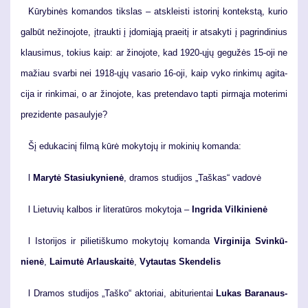
Kū­ry­bi­nės ko­man­dos tiks­las – at­skleis­ti is­to­ri­nį kon­teks­tą, ku­rio
gal­būt ne­ži­no­jo­te, įtrauk­ti į įdo­mi­ą­ją pra­ei­tį ir at­sa­ky­ti į pa­grin­di­nius
klau­si­mus, to­kius kaip: ar ži­no­jo­te, kad 1920-ųjų ge­gu­žės 15-oji ne
ma­žiau svar­bi nei 1918-ųjų va­sa­rio 16-oji, kaip vy­ko rin­ki­mų agi­ta­
ci­ja ir rin­ki­mai, o ar ži­no­jo­te, kas pre­ten­da­vo tap­ti pir­mą­ja mo­te­ri­mi
pre­zi­den­te pa­sau­ly­je?
Šį edu­ka­ci­nį fil­mą kū­rė mo­ky­to­jų ir mo­ki­nių ko­man­da:
l
Ma­ry­tė Sta­siu­ky­nie­nė
, dra­mos stu­di­jos „Taš­kas“ va­do­vė
l Lie­tu­vių kal­bos ir li­te­ra­tū­ros mo­ky­to­ja –
In­gri­da Vil­ki­nie­nė
l Is­to­ri­jos ir pi­lie­tiš­ku­mo mo­ky­to­jų ko­man­da
Vir­gi­ni­ja Svin­kū­
nie­nė
,
Lai­mu­tė Ar­laus­kai­tė
,
Vy­tau­tas Sken­de­lis
l Dra­mos stu­di­jos „Taš­ko“ ak­to­riai, abi­tu­rien­tai
Lu­kas Ba­ra­naus­