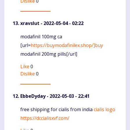
Dislike
0
xravslut
- 2022-05-04 - 02:22
modafinil 100mg ca
Komentaras
[url=
https://buymodafinilex.shop/]buy
modafinil 200mg pills[/url]
Like
0
Dislike
0
EbbeDyday
- 2022-05-03 - 22:41
free shipping for cialis from india
cialis logo
Komentaras
https://dccialisxvf.com/