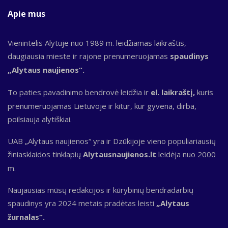
Apie mus
Vienintelis Alytuje nuo 1989 m. leidžiamas laikraštis,
daugiausia mieste ir rajone prenumeruojamas
spaudinys
„Alytaus naujienos“.
To paties pavadinimo bendrovė leidžia ir
el. laikraštį,
kuris
prenumeruojamas Lietuvoje ir kitur, kur gyvena, dirba,
poilsiauja alytiškiai.
UAB „Alytaus naujienos“ yra ir Dzūkijoje vieno populiariausių
žiniasklaidos tinklapių
Alytausnaujienos.lt
leidėja nuo 2000
m.
Naujausias mūsų redakcijos ir kūrybinių bendradarbių
spaudinys yra 2024 metais pradėtas leisti
„Alytaus
žurnalas“.