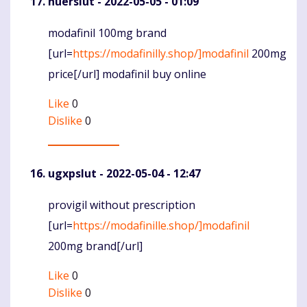
huerslut
- 2022-05-05 - 01:09
modafinil 100mg brand
Komentaras
[url=
https://modafinilly.shop/]modafinil
200mg
price[/url] modafinil buy online
Like
0
Dislike
0
ugxpslut
- 2022-05-04 - 12:47
provigil without prescription
Komentaras
[url=
https://modafinille.shop/]modafinil
200mg brand[/url]
Like
0
Dislike
0