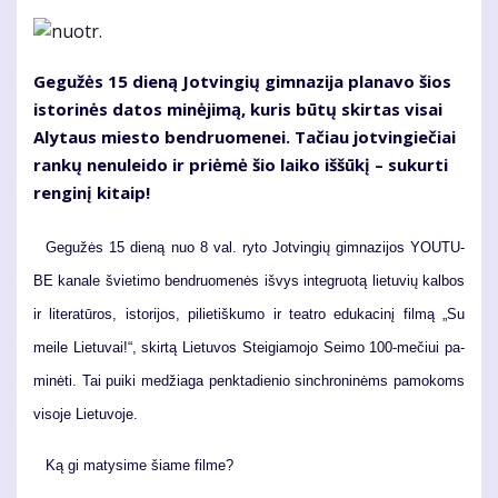
Ge­gu­žės 15 die­ną Jot­vin­gių gim­na­zi­ja pla­na­vo šios
is­to­ri­nės da­tos mi­nė­ji­mą, ku­ris bū­tų skir­tas vi­sai
Aly­taus mies­to ben­druo­me­nei. Ta­čiau jot­vin­gie­čiai
ran­kų ne­nu­lei­do ir pri­ėmė šio lai­ko iš­šū­kį – su­kur­ti
ren­gi­nį ki­taip!
Ge­gu­žės 15 die­ną nuo 8 val. ry­to Jot­vin­gių gim­na­zi­jos YOU­TU­
BE ka­na­le švie­ti­mo ben­druo­me­nės iš­vys in­teg­ruo­tą lie­tu­vių kal­bos
ir li­te­ra­tū­ros, is­to­ri­jos, pi­lie­tiš­ku­mo ir te­at­ro edu­ka­ci­nį fil­mą „Su
mei­le Lie­tu­vai!“, skir­tą Lie­tu­vos Stei­gia­mo­jo Sei­mo 100-me­čiui pa­
mi­nė­ti. Tai pui­ki me­džia­ga penk­ta­die­nio sin­chro­ni­nėms pa­mo­koms
vi­so­je Lie­tu­vo­je.
Ką gi ma­ty­si­me šia­me fil­me?