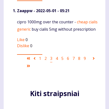
Zaappw
- 2022-05-01 - 05:21
cipro 1000mg over the counter -
cheap cialis
Komentaras
generic
buy cialis 5mg without prescription
Like
0
Dislike
0
Pagination
First
Ankstesnis
Puslapis
1
Puslapis
2
Current
3
Puslapis
4
Puslapis
5
Puslapis
6
Puslapis
7
Puslapis
8
Puslapis
9
Sekanti
page
puslapis
page
puslapi
Last
page
Kiti straipsniai