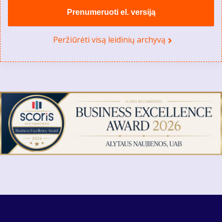
Prenumeruoti el. versiją
Peržiūrėti visą leidinių archyvą