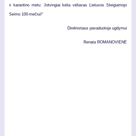
ir ka­ran­ti­no me­tu: Jot­vin­giai ke­lia vė­lia­vas Lie­tu­vos Stei­gia­mo­jo
Sei­mo 100-me­čiui!“
Di­rek­to­riaus pa­va­duo­to­ja ug­dy­mui
Re­na­ta
RO­MA­NO­VIE­NĖ