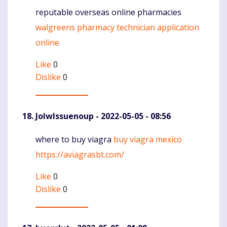
reputable overseas online pharmacies
Komentaras
walgreens pharmacy technician application
online
Like
0
Dislike
0
JolwIssuenoup
- 2022-05-05 - 08:56
where to buy viagra
buy viagra mexico
Komentaras
https://aviagrasbt.com/
Like
0
Dislike
0