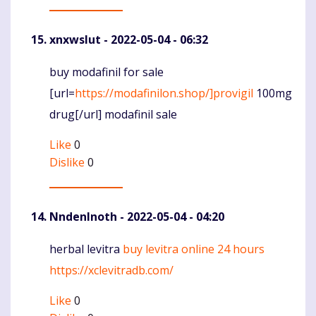
xnxwslut
- 2022-05-04 - 06:32
buy modafinil for sale
Komentaras
[url=
https://modafinilon.shop/]provigil
100mg
drug[/url] modafinil sale
Like
0
Dislike
0
NndenInoth
- 2022-05-04 - 04:20
herbal levitra
buy levitra online 24 hours
Komentaras
https://xclevitradb.com/
Like
0