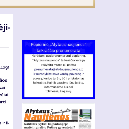
­ji­
3429)
šios
sai
­čiai
r­ti
 ir li­