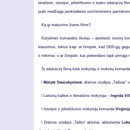
te­ra­tū­ros, is­to­ri­jos, pi­lie­tiš­ku­mo ir te­at­ro edu­ka­ci­
pui­ki me­džia­ga penk­ta­die­nio sin­chro­ni­nėms pa­mo­koms v
Ką gi ma­ty­si­me šia­me fil­me?
Kū­ry­bi­nės ko­man­dos tiks­las – at­skleis­ti is­to­ri­nį kon­te
klau­si­mus, to­kius kaip: ar ži­no­jo­te, kad 1920-ųjų ge­gu­
ir rin­ki­mai, o ar ži­no­jo­te, kas pre­ten­da­vo tap­ti pir­mą­ja 
Šį edu­ka­ci­nį fil­mą kū­rė mo­ky­to­jų ir mo­ki­nių ko­man­d
l
Ma­ry­tė Sta­siu­ky­nie­nė
, dra­mos stu­di­jos „Taš­kas“ v
l Lie­tu­vių kal­bos ir li­te­ra­tū­ros mo­ky­to­ja –
In­gri­da Vil­
l Is­to­ri­jos ir pi­lie­tiš­ku­mo mo­ky­to­jų ko­man­da
Vir­gi­ni­
l Dra­mos stu­di­jos „Taš­ko“ ak­to­riai, abi­tu­rien­tai
Lu­ka