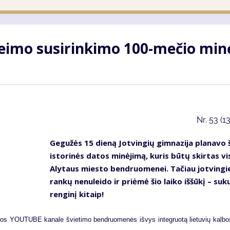
ei­mo su­si­rin­ki­mo 100-me­čio mi­nė
Nr.
53 (1
Ge­gu­žės 15 die­ną Jot­vin­gių gim­na­zi­ja pla­na­vo 
is­to­ri­nės da­tos mi­nė­ji­mą, ku­ris bū­tų skir­tas vi­
Aly­taus mies­to ben­druo­me­nei. Ta­čiau jot­vin­gie
ran­kų ne­nu­lei­do ir pri­ėmė šio lai­ko iš­šū­kį – su­ku
ren­gi­nį ki­taip!
os YOU­TU­BE ka­na­le švie­ti­mo ben­druo­me­nės iš­vys in­teg­ruo­tą lie­tu­vių kal­bos