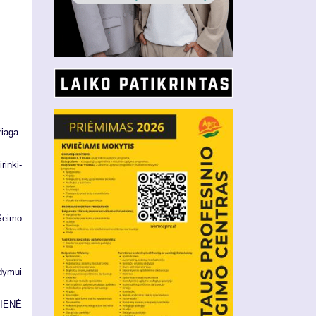
žia­ga.
rin­ki­
 Sei­mo
­dy­mui
IE­NĖ