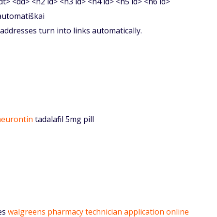
<dt> <dd> <h2 id> <h3 id> <h4 id> <h5 id> <h6 id>
 automatiškai
ddresses turn into links automatically.
neurontin
tadalafil 5mg pill
es
walgreens pharmacy technician application online