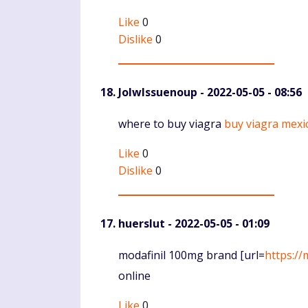
Like
0
Dislike
0
JolwIssuenoup
- 2022-05-05 - 08:56
Komentaras
where to buy viagra
buy viagra mexi
Like
0
Dislike
0
huerslut
- 2022-05-05 - 01:09
Komentaras
modafinil 100mg brand [url=
https://
online
Like
0