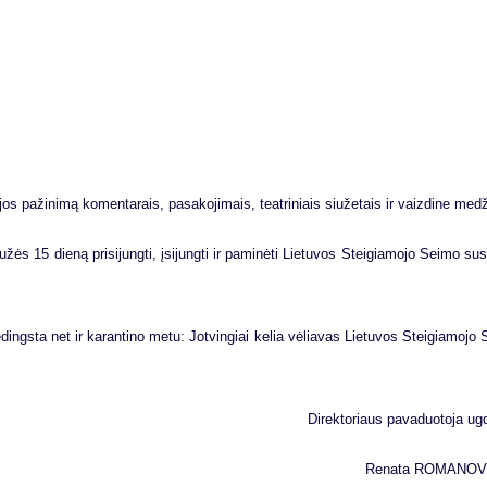
i­jos pa­ži­ni­mą ko­men­ta­rais, pa­sa­ko­ji­mais, te­at­ri­niais siu­že­tais ir vaiz­di­ne me­d
s 15 die­ną pri­si­jung­ti, įsi­jung­ti ir pa­mi­nė­ti Lie­tu­vos Stei­gia­mo­jo Sei­mo su­si­
­dings­ta net ir ka­ran­ti­no me­tu: Jot­vin­giai ke­lia vė­lia­vas Lie­tu­vos Stei­gia­mo­jo
Di­rek­to­riaus pa­va­duo­to­ja ug
Re­na­ta
RO­MA­NO­V