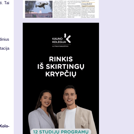
ti. Tai
di­nius
a­ci­ja
Ko­lo­