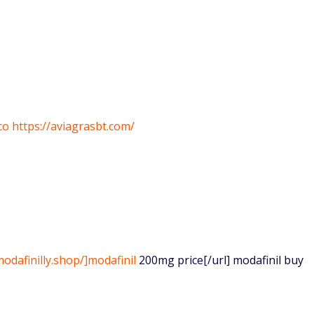
co
https://aviagrasbt.com/
modafinilly.shop/]modafinil
200mg price[/url] modafinil buy