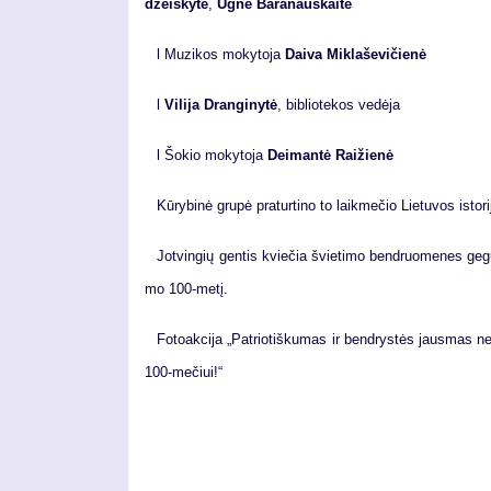
dzeis­ky­tė
,
Ug­nė Ba­ra­naus­kai­tė
l Mu­zi­kos mo­ky­to­ja
Dai­va Mik­la­še­vičie­nė
l
Vi­li­ja Dran­gi­ny­tė
, bib­lio­te­kos ve­dė­ja
l Šokio mokytoja
Deimantė Raižienė
Kū­ry­bi­nė gru­pė pra­tur­ti­no to laik­me­čio Lie­tu­vos is­to­r
Jot­vin­gių gen­tis kvie­čia švie­ti­mo ben­druo­me­nes ge­gu­žė
mo 100-me­tį.
Fo­to­ak­ci­ja „Pa­trio­tiš­ku­mas ir ben­drys­tės jaus­mas ne
100-me­čiui!“