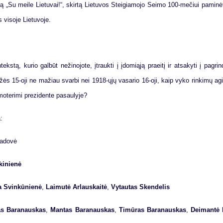
nį fil­mą „Su mei­le Lie­tu­vai!“, skir­tą Lie­tu­vos Stei­gia­mo­jo Sei­mo 100-me­čiui pa­mi­nė­
i­so­je Lie­tu­vo­je.
ks­tą, ku­rio gal­būt ne­ži­no­jo­te, įtrauk­ti į įdo­mi­ą­ją pra­ei­tį ir at­sa­ky­ti į pa­grin­
žės 15-oji ne ma­žiau svar­bi nei 1918-ųjų va­sa­rio 16-oji, kaip vy­ko rin­ki­mų agi­t
mo­te­ri­mi pre­zi­den­te pa­sau­ly­je?
a:
a­do­vė
ki­nie­nė
ja Svin­kū­nie­nė
,
Lai­mu­tė Ar­laus­kai­tė
,
Vy­tau­tas Sken­de­lis
s Ba­ra­naus­kas
,
Man­tas Ba­ra­naus­kas
,
Ti­mū­ras Ba­ra­naus­kas
,
Dei­man­tė 