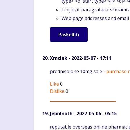
type> <ol start type> <li> <dl> 
Linijos ir paragrafai atskiriami
Web page addresses and email a
Xmciek
- 2022-05-07 - 17:11
Komentaras
prednisolone 10mg sale -
purchase 
Like
0
Dislike
0
JebnInoth
- 2022-05-06 - 05:15
Komentaras
reputable overseas online pharmaci