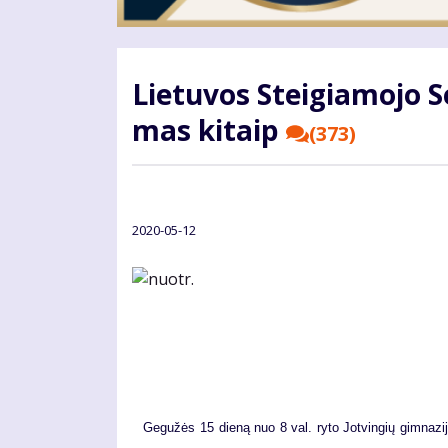
Lie­tu­vos Stei­gia­mo­jo S
mas ki­taip
(373)
2020-05-12
Ge­gu­žės 15 die­ną nuo 8 val. ry­to Jot­vin­gių gim­na­zi­j