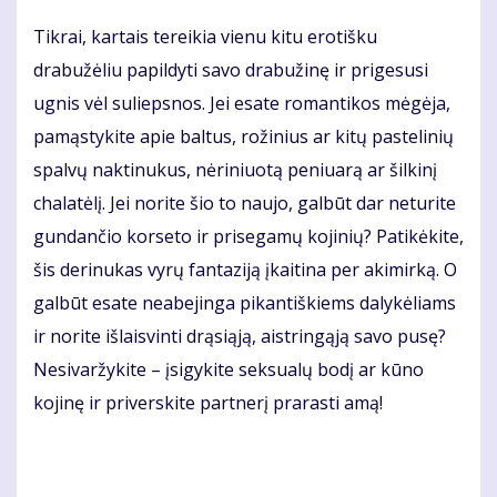
Tikrai, kartais tereikia vienu kitu erotišku
drabužėliu papildyti savo drabužinę ir prigesusi
ugnis vėl suliepsnos. Jei esate romantikos mėgėja,
pamąstykite apie baltus, rožinius ar kitų pastelinių
spalvų naktinukus, nėriniuotą peniuarą ar šilkinį
chalatėlį. Jei norite šio to naujo, galbūt dar neturite
gundančio korseto ir prisegamų kojinių? Patikėkite,
šis derinukas vyrų fantaziją įkaitina per akimirką. O
galbūt esate neabejinga pikantiškiems dalykėliams
ir norite išlaisvinti drąsiąją, aistringąją savo pusę?
Nesivaržykite – įsigykite seksualų bodį ar kūno
kojinę ir priverskite partnerį prarasti amą!