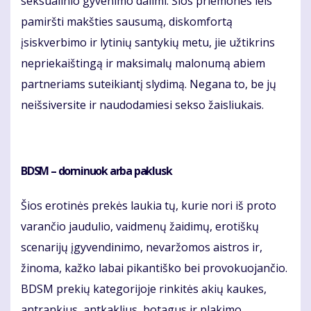
seksualinio gyvenimo dalimi. Šios priemonės leis
pamiršti makšties sausumą, diskomfortą
įsiskverbimo ir lytinių santykių metu, jie užtikrins
nepriekaištingą ir maksimalų malonumą abiem
partneriams suteikiantį slydimą. Negana to, be jų
neišsiversite ir naudodamiesi sekso žaisliukais.
BDSM – dominuok arba paklusk
Šios erotinės prekės laukia tų, kurie nori iš proto
varančio jaudulio, vaidmenų žaidimų, erotiškų
scenarijų įgyvendinimo, nevaržomos aistros ir,
žinoma, kažko labai pikantiško bei provokuojančio.
BDSM prekių kategorijoje rinkitės akių kaukes,
antrankius, antkaklius, botagus ir plakimo