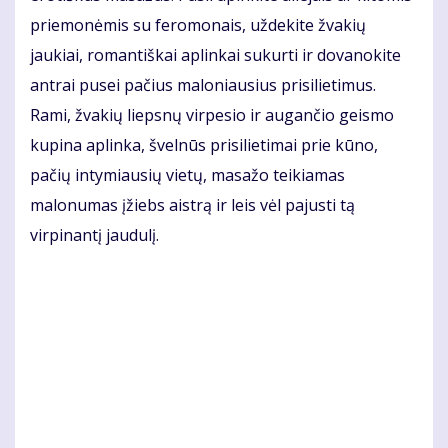
priemonėmis su feromonais, uždekite žvakių
jaukiai, romantiškai aplinkai sukurti ir dovanokite
antrai pusei pačius maloniausius prisilietimus.
Rami, žvakių liepsnų virpesio ir augančio geismo
kupina aplinka, švelnūs prisilietimai prie kūno,
pačių intymiausių vietų, masažo teikiamas
malonumas įžiebs aistrą ir leis vėl pajusti tą
virpinantį jaudulį.