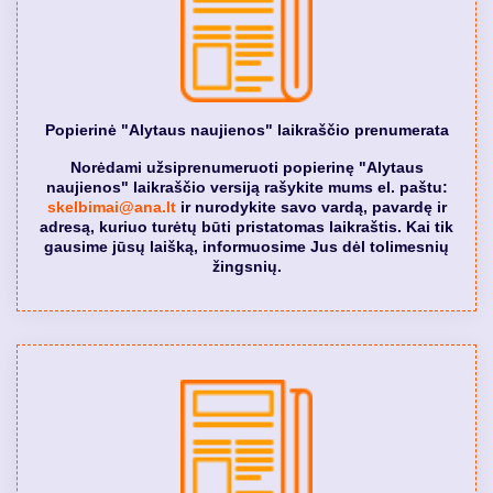
Popierinė "Alytaus naujienos" laikraščio prenumerata
Norėdami užsiprenumeruoti popierinę "Alytaus
naujienos" laikraščio versiją rašykite mums el. paštu:
skelbimai@ana.lt
ir nurodykite savo vardą, pavardę ir
adresą, kuriuo turėtų būti pristatomas laikraštis. Kai tik
gausime jūsų laišką, informuosime Jus dėl tolimesnių
žingsnių.