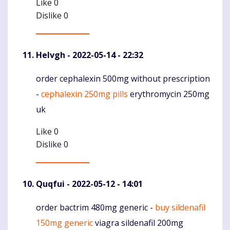
Like
0
Dislike
0
Helvgh
- 2022-05-14 - 22:32
order cephalexin 500mg without prescription
Komentaras
-
cephalexin 250mg pills
erythromycin 250mg
uk
Like
0
Dislike
0
Quqfui
- 2022-05-12 - 14:01
order bactrim 480mg generic -
buy sildenafil
Komentaras
150mg generic
viagra sildenafil 200mg