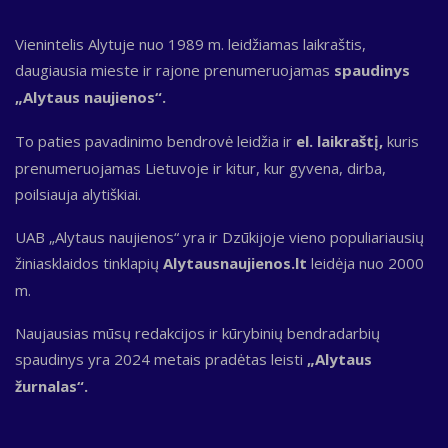
Vienintelis Alytuje nuo 1989 m. leidžiamas laikraštis,
daugiausia mieste ir rajone prenumeruojamas
spaudinys
„Alytaus naujienos“.
To paties pavadinimo bendrovė leidžia ir
el. laikraštį,
kuris
prenumeruojamas Lietuvoje ir kitur, kur gyvena, dirba,
poilsiauja alytiškiai.
UAB „Alytaus naujienos“ yra ir Dzūkijoje vieno populiariausių
žiniasklaidos tinklapių
Alytausnaujienos.lt
leidėja nuo 2000
m.
Naujausias mūsų redakcijos ir kūrybinių bendradarbių
spaudinys yra 2024 metais pradėtas leisti
„Alytaus
žurnalas“.