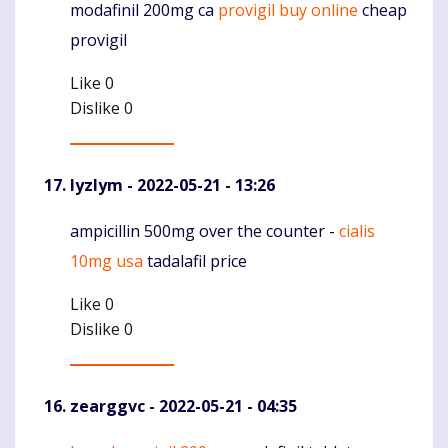
modafinil 200mg ca
provigil buy online
cheap
Komentaras
provigil
Like
0
Dislike
0
Iyzlym
- 2022-05-21 - 13:26
ampicillin 500mg over the counter -
cialis
Komentaras
10mg usa
tadalafil price
Like
0
Dislike
0
zearggvc
- 2022-05-21 - 04:35