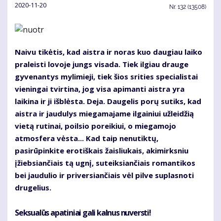
2020-11-20
Nr.
132 (13508)
Naivu tikėtis, kad aistra ir noras kuo daugiau laiko
praleisti lovoje jungs visada. Tiek ilgiau drauge
gyvenantys mylimieji, tiek šios srities specialistai
vieningai tvirtina, jog visa apimanti aistra yra
laikina ir ji išblėsta. Deja. Daugelis porų sutiks, kad
aistra ir jaudulys miegamajame ilgainiui užleidžią
vietą rutinai, poilsio poreikiui, o miegamojo
atmosfera vėsta... Kad taip nenutiktų,
pasirūpinkite erotiškais žaisliukais, akimirksniu
įžiebsiančiais tą ugnį, suteiksiančiais romantikos
bei jaudulio ir priversiančiais vėl pilve suplasnoti
drugelius.
Seksualūs apatiniai gali kalnus nuversti!