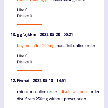
Like
0
Dislike
0
ggfzjkkm
- 2022-05-20 - 00:21
buy modafinil 200mg
modafinil online order
Komentaras
Like
0
Dislike
0
Fivmxi
- 2022-05-18 - 14:51
rhinocort online order -
disulfiram price
order
Komentaras
disulfiram 250mg without prescription