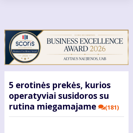
Pereiti
į
pagrindinį
turinį
5 erotinės prekės, kurios
operatyviai susidoros su
rutina miegamajame
(181)