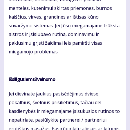
menteles, kutenimui skirtas priemones, burnos
kaiščius, virves, grandines ar ištisas kūno
suvaržymo sistemas. Jei Jūsų miegamajame trūksta
aistros ir įsisiūbavo rutina, dominavimu ir
paklusimu grįsti žaidimai leis pamiršti visas
miegamojo problemas.
Išsiilgusiems švelnumo
Jei dievinate jaukius pasisėdėjimus dviese,
pokalbius, švelnius prisilietimus, tačiau dėl
kasdienybės ir miegamajame įsisukusios rutinos to
nepatiriate, pasiūlykite partnerei / partneriui
erotiškus masažus. Pasirūpinkite aliejais ar kitomis