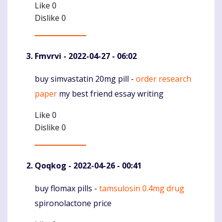
Like
0
Dislike
0
Fmvrvi
- 2022-04-27 - 06:02
buy simvastatin 20mg pill -
order research
Komentaras
paper
my best friend essay writing
Like
0
Dislike
0
Qoqkog
- 2022-04-26 - 00:41
buy flomax pills -
tamsulosin 0.4mg drug
Komentaras
spironolactone price