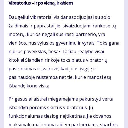
Vibratorius – ir po vieną, ir abiem
Daugeliui vibratoriai vis dar asocijuojasi su solo
žaidimais ir paprastai jie įsivaizduojami rankose tų
moterų, kurios negali susirasti partnerio, yra
vienišos, nusivylusios gyvenimu ir vyrais. Toks gana
niūrus paveikslas, tiesa? Tačiau realybė visai
kitokia! Šiandien rinkoje toks platus vibratorių
pasirinkimas ir įvairovė, kad juos įsigiję ir
pasinaudoję nustemba net tie, kurie manosi esą
išbandę kone viską.
Prigesusiai aistrai miegamajame pakurstyti verta
išbandyti poroms skirtus vibratorius. Jų
funkcionalumas tiesiog neįtikėtinas. Jie dovanos
maksimalų malonumą abiem partneriams, suartins