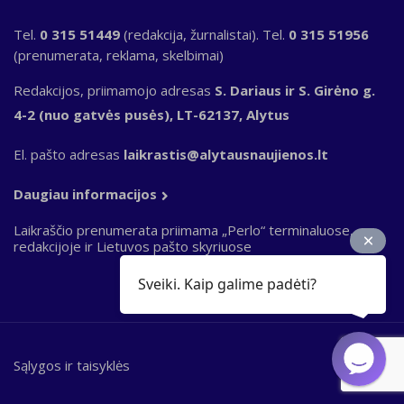
Tel.
0 315 51449
(redakcija, žurnalistai). Tel.
0 315 51956
(prenumerata, reklama, skelbimai)
Redakcijos, priimamojo adresas
S. Dariaus ir S. Girėno g.
4-2 (nuo gatvės pusės), LT-62137, Alytus
El. pašto adresas
laikrastis@alytausnaujienos.lt
Daugiau informacijos
Laikraščio prenumerata priimama „Perlo“ terminaluose,
redakcijoje ir Lietuvos pašto skyriuose
Sveiki. Kaip galime padėti?
Sąlygos ir taisyklės
Bottom
footer