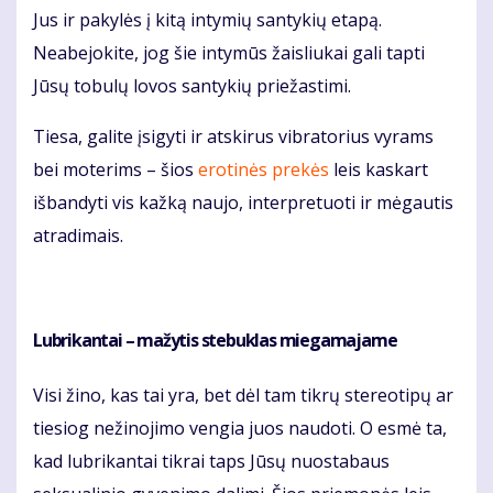
Jus ir pakylės į kitą intymių santykių etapą.
Neabejokite, jog šie intymūs žaisliukai gali tapti
Jūsų tobulų lovos santykių priežastimi.
Tiesa, galite įsigyti ir atskirus vibratorius vyrams
bei moterims – šios
erotinės prekės
leis kaskart
išbandyti vis kažką naujo, interpretuoti ir mėgautis
atradimais.
Lubrikantai – mažytis stebuklas miegamajame
Visi žino, kas tai yra, bet dėl tam tikrų stereotipų ar
tiesiog nežinojimo vengia juos naudoti. O esmė ta,
kad lubrikantai tikrai taps Jūsų nuostabaus