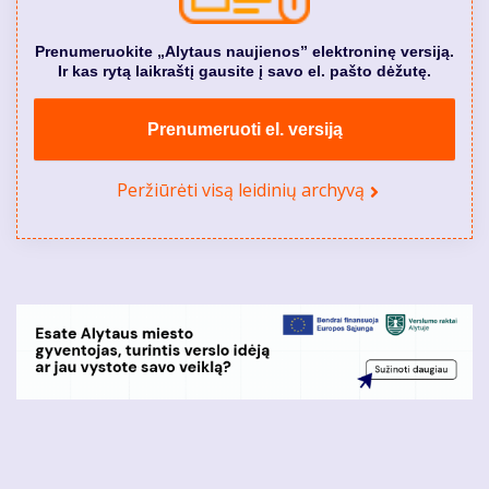
Prenumeruokite „Alytaus naujienos” elektroninę versiją.
Ir kas rytą laikraštį gausite į savo el. pašto dėžutę.
Prenumeruoti el. versiją
Peržiūrėti visą leidinių archyvą