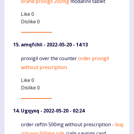
brand provigil 200mg
modafinil tablet
Komentaras
Like
0
Dislike
0
amqfchli
- 2022-05-20 - 14:13
provigil over the counter
order provigil
Komentaras
without prescription
Like
0
Dislike
0
Ugqyxq
- 2022-05-20 - 02:24
order ceftin 500mg without prescription -
buy
Komentaras
robaxin 500mg pills
cialis savings card