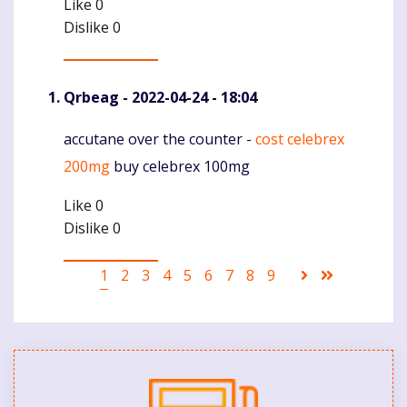
Like
0
Dislike
0
Qrbeag
- 2022-04-24 - 18:04
accutane over the counter -
cost celebrex
Komentaras
200mg
buy celebrex 100mg
Like
0
Dislike
0
Pagination
Current
1
Puslapis
2
Puslapis
3
Puslapis
4
Puslapis
5
Puslapis
6
Puslapis
7
Puslapis
8
Puslapis
9
Sekantis
Last
page
puslapis
page