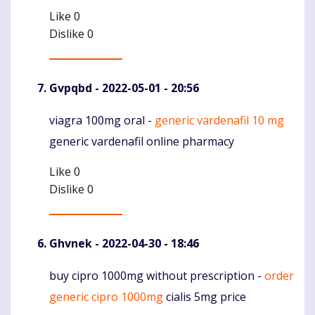
Like
0
Dislike
0
Gvpqbd
- 2022-05-01 - 20:56
viagra 100mg oral -
generic vardenafil 10 mg
Komentaras
generic vardenafil online pharmacy
Like
0
Dislike
0
Ghvnek
- 2022-04-30 - 18:46
buy cipro 1000mg without prescription -
order
Komentaras
generic cipro 1000mg
cialis 5mg price