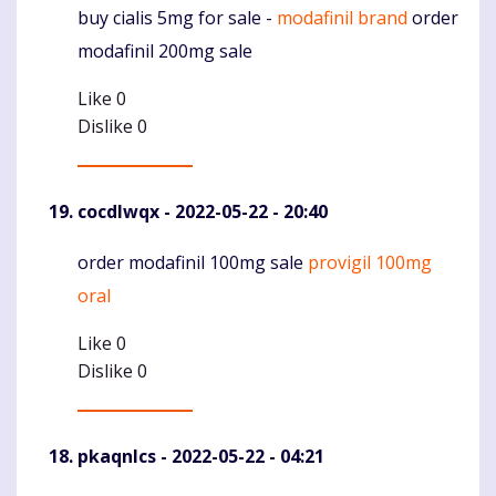
buy cialis 5mg for sale -
modafinil brand
order
Komentaras
modafinil 200mg sale
Like
0
Dislike
0
cocdlwqx
- 2022-05-22 - 20:40
order modafinil 100mg sale
provigil 100mg
Komentaras
oral
Like
0
Dislike
0
pkaqnlcs
- 2022-05-22 - 04:21