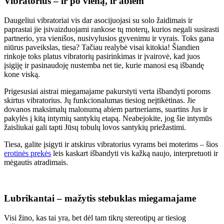
Vibratorius – ir po vieną, ir abiem
Daugeliui vibratoriai vis dar asocijuojasi su solo žaidimais ir
paprastai jie įsivaizduojami rankose tų moterų, kurios negali susirasti
partnerio, yra vienišos, nusivylusios gyvenimu ir vyrais. Toks gana
niūrus paveikslas, tiesa? Tačiau realybė visai kitokia! Šiandien
rinkoje toks platus vibratorių pasirinkimas ir įvairovė, kad juos
įsigiję ir pasinaudoję nustemba net tie, kurie manosi esą išbandę
kone viską.
Prigesusiai aistrai miegamajame pakurstyti verta išbandyti poroms
skirtus vibratorius. Jų funkcionalumas tiesiog neįtikėtinas. Jie
dovanos maksimalų malonumą abiem partneriams, suartins Jus ir
pakylės į kitą intymių santykių etapą. Neabejokite, jog šie intymūs
žaisliukai gali tapti Jūsų tobulų lovos santykių priežastimi.
Tiesa, galite įsigyti ir atskirus vibratorius vyrams bei moterims – šios
erotinės prekės
leis kaskart išbandyti vis kažką naujo, interpretuoti ir
mėgautis atradimais.
Lubrikantai – mažytis stebuklas miegamajame
Visi žino, kas tai yra, bet dėl tam tikrų stereotipų ar tiesiog