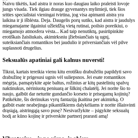
Naivu tikėtis, kad aistra ir noras kuo daugiau laiko praleisti lovoje
jungs visada. Tiek ilgiau drauge gyvenantys mylimieji, tiek šios
srities specialistai vieningai tvirtina, jog visa apimanti aistra yra
laikina ir ji išblėsta. Deja. Daugelis porų sutiks, kad aistra ir jaudulys
miegamajame ilgainiui užleidžią vietą rutinai, poilsio poreikiui, o
miegamojo atmosfera vėsta... Kad taip nenutiktų, pasirūpinkite
erotiškais žaisliukais, akimirksniu įžiebsiančiais tą ugnį,
suteiksiančiais romantikos bei jaudulio ir priversiančiais vėl pilve
suplasnoti drugelius.
Seksualūs apatiniai gali kalnus nuversti!
Tikrai, kartais tereikia vienu kitu erotišku drabužėliu papildyti savo
drabužinę ir prigesusi ugnis vėl suliepsnos. Jei esate romantikos
mėgėja, pamąstykite apie baltus, rožinius ar kitų pastelinių spalvų
naktinukus, nėriniuotą peniuarą ar šilkinį chalatėlį. Jei norite šio to
naujo, galbūt dar neturite gundančio korseto ir prisegamų kojinių?
Patikėkite, šis derinukas vyrų fantaziją įkaitina per akimirką. O
galbūt esate neabejinga pikantiškiems dalykėliams ir norite išlaisvinti
drąsiąją, aistringąją savo pusę? Nesivaržykite – įsigykite seksualų
bodį ar kūno kojinę ir priverskite partnerį prarasti amą!