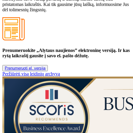
pristatomas laikraštis. Kai tik gausime jūsų laišką, informuosime Jus
dėl tolimesnių žingsnių.
Prenumeruokite „Alytaus naujienos” elektroninę versiją. Ir kas
rytą laikraštį gausite į savo el. pašto dėžutę.
Prenumeruoti el. versiją
Peržiūrėti visą leidinių archyvą