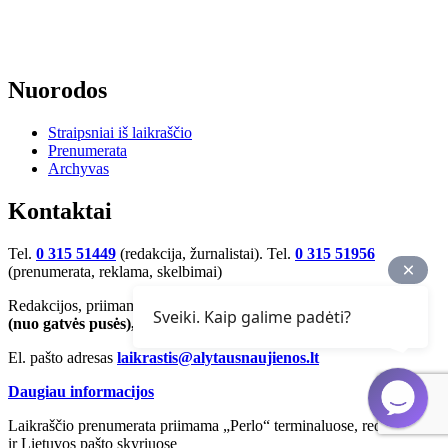
Nuorodos
Straipsniai iš laikraščio
Prenumerata
Archyvas
Kontaktai
Tel.
0 315 51449
(redakcija, žurnalistai). Tel.
0 315 51956
(prenumerata, reklama, skelbimai)
Redakcijos, priimamojo adresas
S. Dariaus ir S. Girėno g. 4-2
Sveiki. Kaip galime padėti?
(nuo gatvės pusės), LT-62137, Alytus
El. pašto adresas
laikrastis@alytausnaujienos.lt
Daugiau informacijos
Laikraščio prenumerata priimama „Perlo“ terminaluose, redakcijoje
ir Lietuvos pašto skyriuose