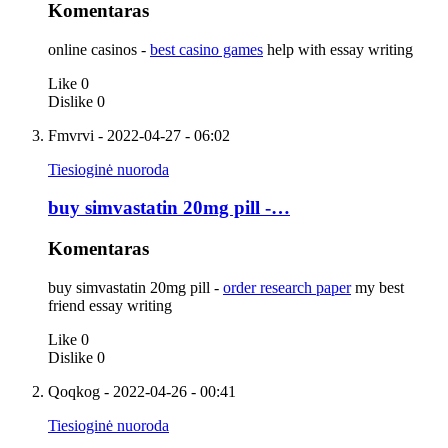
Komentaras
online casinos -
best casino games
help with essay writing
Like
0
Dislike
0
Fmvrvi
- 2022-04-27 - 06:02
Tiesioginė nuoroda
buy simvastatin 20mg pill -…
Komentaras
buy simvastatin 20mg pill -
order research paper
my best
friend essay writing
Like
0
Dislike
0
Qoqkog
- 2022-04-26 - 00:41
Tiesioginė nuoroda