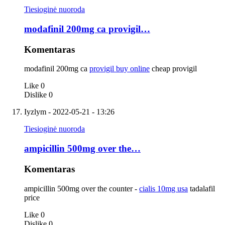
Tiesioginė nuoroda
modafinil 200mg ca provigil…
Komentaras
modafinil 200mg ca
provigil buy online
cheap provigil
Like
0
Dislike
0
Iyzlym
- 2022-05-21 - 13:26
Tiesioginė nuoroda
ampicillin 500mg over the…
Komentaras
ampicillin 500mg over the counter -
cialis 10mg usa
tadalafil
price
Like
0
Dislike
0