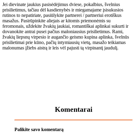
Jei dievinate jaukius pasisėdėjimus dviese, pokalbius, švelnius
prisilietimus, tačiau dėl kasdienybės ir miegamajame įsisukusios
rutinos to nepatiriate, pasiūlykite partnerei / partneriui erotiškus
masažus. Pasirūpinkite aliejais ar kitomis priemonėmis su
feromonais, uždekite žvakių jaukiai, romantiškai aplinkai sukurti ir
dovanokite antrai pusei pačius maloniausius prisilietimus. Rami,
žvakių liepsnų virpesio ir augančio geismo kupina aplinka, švelnūs
prisilietimai prie kūno, pačių intymiausių vietų, masažo teikiamas
malonumas įžiebs aistrą ir leis vėl pajusti tą virpinantį jaudulį.
Komentarai
Palikite savo komentarą