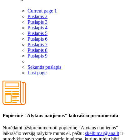
Current page
1
Puslapis
2
Puslapis
3
Puslapis
4
Puslapis
5
Puslapis
6
Puslapis
7
Puslapis
8
Puslapis
9
Sekantis puslapis
Last page
Popierinė "Alytaus naujienos" laikraščio prenumerata
Norėdami užsiprenumeruoti popierinę "Alytaus naujienos"
laikraščio versiją rašykite mums el. paštu:
skelbimai@ana.lt
ir
nurodykite savo vardą, pavardę ir adresą, kuriuo turėtų būti