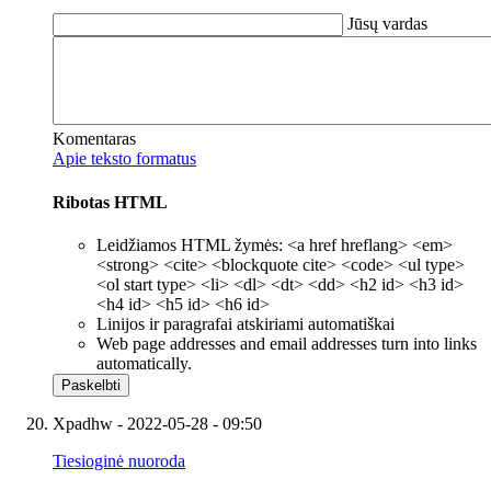
Jūsų vardas
Komentaras
Apie teksto formatus
Ribotas HTML
Leidžiamos HTML žymės: <a href hreflang> <em>
<strong> <cite> <blockquote cite> <code> <ul type>
<ol start type> <li> <dl> <dt> <dd> <h2 id> <h3 id>
<h4 id> <h5 id> <h6 id>
Linijos ir paragrafai atskiriami automatiškai
Web page addresses and email addresses turn into links
automatically.
Xpadhw
- 2022-05-28 - 09:50
Tiesioginė nuoroda