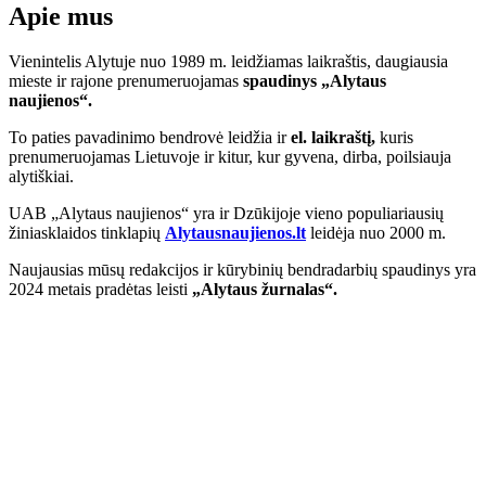
Apie mus
Vienintelis Alytuje nuo 1989 m. leidžiamas laikraštis, daugiausia
mieste ir rajone prenumeruojamas
spaudinys „Alytaus
naujienos“.
To paties pavadinimo bendrovė leidžia ir
el. laikraštį,
kuris
prenumeruojamas Lietuvoje ir kitur, kur gyvena, dirba, poilsiauja
alytiškiai.
UAB „Alytaus naujienos“ yra ir Dzūkijoje vieno populiariausių
žiniasklaidos tinklapių
Alytausnaujienos.lt
leidėja nuo 2000 m.
Naujausias mūsų redakcijos ir kūrybinių bendradarbių spaudinys yra
2024 metais pradėtas leisti
„Alytaus žurnalas“.