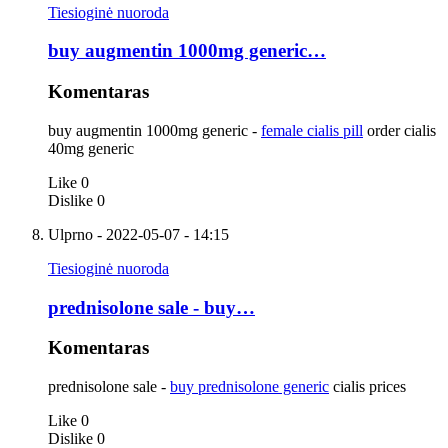
Tiesioginė nuoroda
buy augmentin 1000mg generic…
Komentaras
buy augmentin 1000mg generic -
female cialis pill
order cialis
40mg generic
Like
0
Dislike
0
Ulprno
- 2022-05-07 - 14:15
Tiesioginė nuoroda
prednisolone sale - buy…
Komentaras
prednisolone sale -
buy prednisolone generic
cialis prices
Like
0
Dislike
0