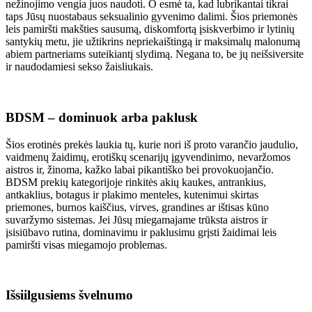
nežinojimo vengia juos naudoti. O esmė ta, kad lubrikantai tikrai
taps Jūsų nuostabaus seksualinio gyvenimo dalimi. Šios priemonės
leis pamiršti makšties sausumą, diskomfortą įsiskverbimo ir lytinių
santykių metu, jie užtikrins nepriekaištingą ir maksimalų malonumą
abiem partneriams suteikiantį slydimą. Negana to, be jų neišsiversite
ir naudodamiesi sekso žaisliukais.
BDSM – dominuok arba paklusk
Šios erotinės prekės laukia tų, kurie nori iš proto varančio jaudulio,
vaidmenų žaidimų, erotiškų scenarijų įgyvendinimo, nevaržomos
aistros ir, žinoma, kažko labai pikantiško bei provokuojančio.
BDSM prekių kategorijoje rinkitės akių kaukes, antrankius,
antkaklius, botagus ir plakimo menteles, kutenimui skirtas
priemones, burnos kaiščius, virves, grandines ar ištisas kūno
suvaržymo sistemas. Jei Jūsų miegamajame trūksta aistros ir
įsisiūbavo rutina, dominavimu ir paklusimu grįsti žaidimai leis
pamiršti visas miegamojo problemas.
Išsiilgusiems švelnumo