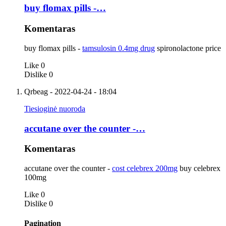
buy flomax pills -…
Komentaras
buy flomax pills -
tamsulosin 0.4mg drug
spironolactone price
Like
0
Dislike
0
Qrbeag
- 2022-04-24 - 18:04
Tiesioginė nuoroda
accutane over the counter -…
Komentaras
accutane over the counter -
cost celebrex 200mg
buy celebrex
100mg
Like
0
Dislike
0
Pagination