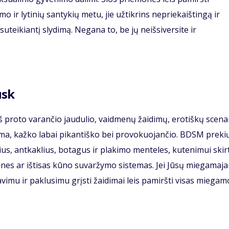
 ir lytinių santykių metu, jie užtikrins nepriekaištingą ir
ikiantį slydimą. Negana to, be jų neišsiversite ir
usk
 iš proto varančio jaudulio, vaidmenų žaidimų, erotiškų scena
oma, kažko labai pikantiško bei provokuojančio. BDSM preki
ius, antkaklius, botagus ir plakimo menteles, kutenimui skir
ines ar ištisas kūno suvaržymo sistemas. Jei Jūsų miegamaj
avimu ir paklusimu grįsti žaidimai leis pamiršti visas miegam