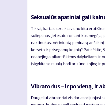
Seksualūs apatiniai gali kaln
Tikrai, kartais tereikia vienu kitu erotišk
suliepsnos. Jei esate romantikos mėgėja, p
naktinukus, nėriniuotą peniuarą ar šilkinį 
korseto ir prisegamų kojinių? Patikėkite, š
neabejinga pikantiškiems dalykėliams ir nor
įsigykite seksualų bodį ar kūno kojinę ir p
Vibratorius – ir po vieną, ir 
Daugeliui vibratoriai vis dar asocijuojasi s
moterų, kurios negali susirasti partnerio,