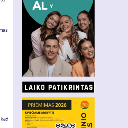
umas
ą
, kad