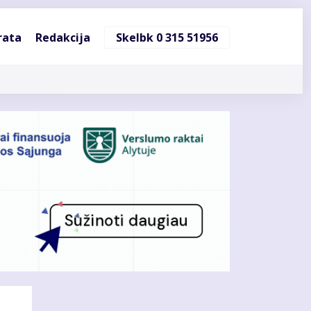
ndinė
rata
Redakcija
Skelbk 0 315 51956
cija