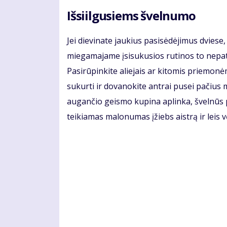
Išsiilgusiems švelnumo
Jei dievinate jaukius pasisėdėjimus dviese,
miegamajame įsisukusios rutinos to nepati
Pasirūpinkite aliejais ar kitomis priemonė
sukurti ir dovanokite antrai pusei pačius m
augančio geismo kupina aplinka, švelnūs p
teikiamas malonumas įžiebs aistrą ir leis vė