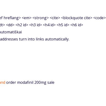
f hreflang> <em> <strong> <cite> <blockquote cite> <code>
<dt> <dd> <h2 id> <h3 id> <h4 id> <h5 id> <h6 id>
 automatiškai
ddresses turn into links automatically.
and
order modafinil 200mg sale