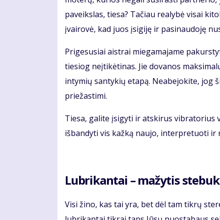
paveikslas, tiesa? Tačiau realybė visai kito
įvairovė, kad juos įsigiję ir pasinaudoję 
Prigesusiai aistrai miegamajame pakurstyt
tiesiog neįtikėtinas. Jie dovanos maksimal
intymių santykių etapą. Neabejokite, jog ši
priežastimi.
Tiesa, galite įsigyti ir atskirus vibratoriu
išbandyti vis kažką naujo, interpretuoti ir
Lubrikantai – mažytis steb
Visi žino, kas tai yra, bet dėl tam tikrų s
lubrikantai tikrai taps Jūsų nuostabaus se