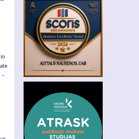
čio
sate
 –
rus