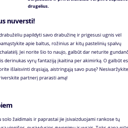
drugelius.
us nuversti!
u drabužėliu papildyti savo drabužinę ir prigesusi ugnis vėl
amąstykite apie baltus, rožinius ar kitų pastelinių spalvų
chalatėlį. Jei norite šio to naujo, galbūt dar neturite gundan
is derinukas vyrų fantaziją įkaitina per akimirką. O galbūt e
ite išlaisvinti drąsiąją, aistringąją savo pusę? Nesivaržykite
riverskite partnerį prarasti amą!
abiem
u solo žaidimais ir paprastai jie įsivaizduojami rankose tų
 yra vienišos, nusivylusios gyvenimu ir vyrais. Toks gana niū