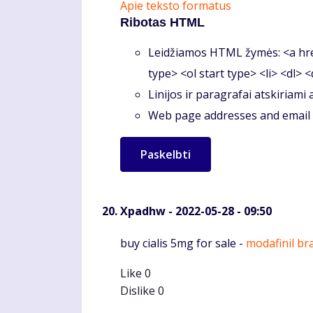
Apie teksto formatus
Ribotas HTML
Leidžiamos HTML žymės: <a hre
type> <ol start type> <li> <dl> 
Linijos ir paragrafai atskiriami
Web page addresses and email a
Xpadhw
- 2022-05-28 - 09:50
Komentaras
buy cialis 5mg for sale -
modafinil br
Like
0
Dislike
0