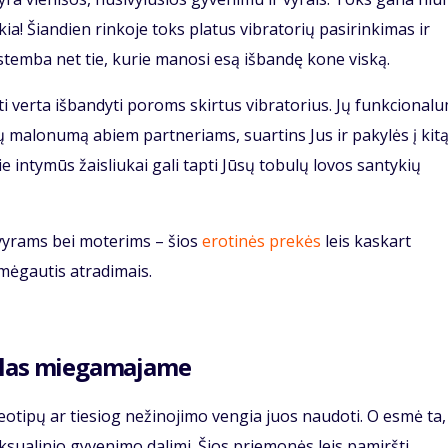
kia! Šiandien rinkoje toks platus vibratorių pasirinkimas ir
nustemba net tie, kurie manosi esą išbandę kone viską.
i verta išbandyti poroms skirtus vibratorius. Jų funkcional
ų malonumą abiem partneriams, suartins Jus ir pakylės į kit
e intymūs žaisliukai gali tapti Jūsų tobulų lovos santykių
s vyrams bei moterims – šios
erotinės prekės
leis kaskart
 mėgautis atradimais.
uklas miegamajame
tereotipų ar tiesiog nežinojimo vengia juos naudoti. O esmė ta
ksualinio gyvenimo dalimi. Šios priemonės leis pamiršti