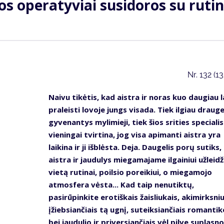
os operatyviai susidoros su ruti
Nr.
132 (1
Naivu tikėtis, kad aistra ir noras kuo daugiau l
praleisti lovoje jungs visada. Tiek ilgiau draug
gyvenantys mylimieji, tiek šios srities specialis
vieningai tvirtina, jog visa apimanti aistra yra
laikina ir ji išblėsta. Deja. Daugelis porų sutiks,
aistra ir jaudulys miegamajame ilgainiui užleidž
vietą rutinai, poilsio poreikiui, o miegamojo
atmosfera vėsta... Kad taip nenutiktų,
pasirūpinkite erotiškais žaisliukais, akimirksni
įžiebsiančiais tą ugnį, suteiksiančiais romantik
bei jaudulio ir priversiančiais vėl pilve suplasno