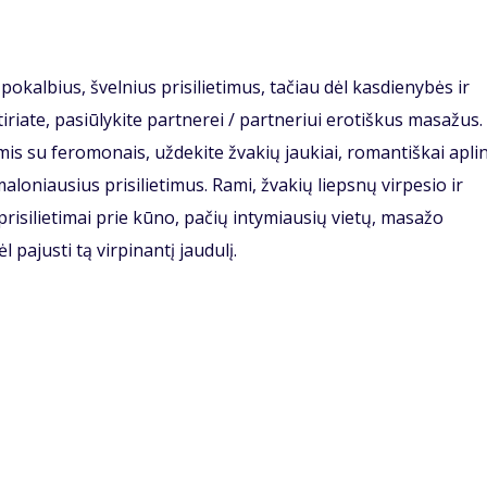
 pokalbius, švelnius prisilietimus, tačiau dėl kasdienybės ir
riate, pasiūlykite partnerei / partneriui erotiškus masažus.
mis su feromonais, uždekite žvakių jaukiai, romantiškai apli
aloniausius prisilietimus. Rami, žvakių liepsnų virpesio ir
risilietimai prie kūno, pačių intymiausių vietų, masažo
l pajusti tą virpinantį jaudulį.