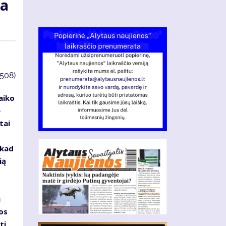
na
3508)
aiko
e
tai
 kad
ią
u
os
ti