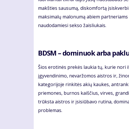
makšties sausumą, diskomfortą įsiskverbimo
maksimalų malonumą abiem partneriams sute
naudodamiesi sekso žaisliukais.
BDSM – dominuok arba pakl
Šios erotinės prekės laukia tų, kurie nori
įgyvendinimo, nevaržomos aistros ir, žin
kategorijoje rinkitės akių kaukes, antrank
priemones, burnos kaiščius, virves, grand
trūksta aistros ir įsisiūbavo rutina, domin
problemas.