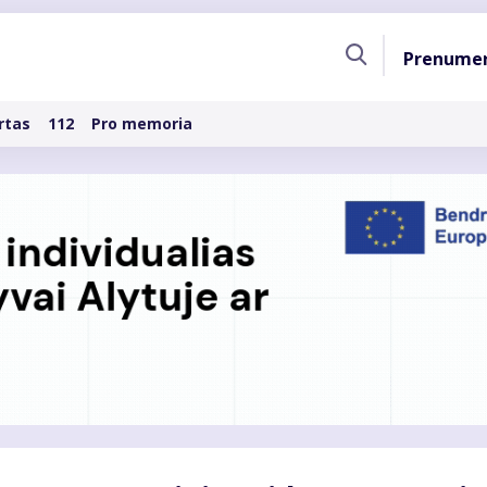
Pagri
Prenume
naviga
rtas
112
Pro memoria