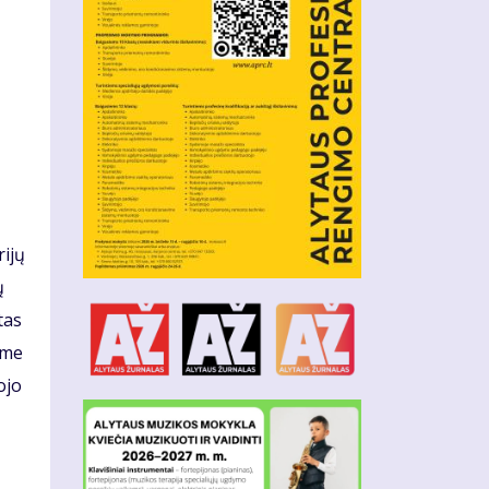
rijų
ų
tas
ame
ojo