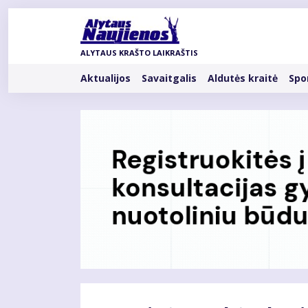
Pereiti
į
pagrindinį
ALYTAUS KRAŠTO LAIKRAŠTIS
turinį
Rubrikos
Aktualijos
Savaitgalis
Aldutės kraitė
Spo