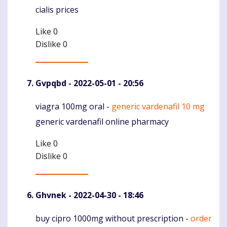
cialis prices
Like
0
Dislike
0
Gvpqbd
- 2022-05-01 - 20:56
viagra 100mg oral -
generic vardenafil 10 mg
Komentaras
generic vardenafil online pharmacy
Like
0
Dislike
0
Ghvnek
- 2022-04-30 - 18:46
buy cipro 1000mg without prescription -
order
Komentaras