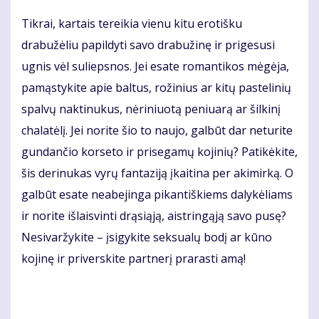
Tikrai, kartais tereikia vienu kitu erotišku
drabužėliu papildyti savo drabužinę ir prigesusi
ugnis vėl suliepsnos. Jei esate romantikos mėgėja,
pamąstykite apie baltus, rožinius ar kitų pastelinių
spalvų naktinukus, nėriniuotą peniuarą ar šilkinį
chalatėlį. Jei norite šio to naujo, galbūt dar neturite
gundančio korseto ir prisegamų kojinių? Patikėkite,
šis derinukas vyrų fantaziją įkaitina per akimirką. O
galbūt esate neabejinga pikantiškiems dalykėliams
ir norite išlaisvinti drąsiąją, aistringąją savo pusę?
Nesivaržykite – įsigykite seksualų bodį ar kūno
kojinę ir priverskite partnerį prarasti amą!