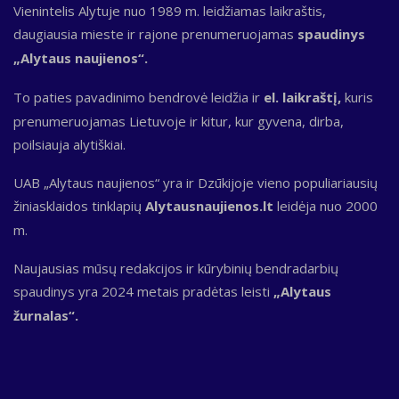
Vienintelis Alytuje nuo 1989 m. leidžiamas laikraštis,
daugiausia mieste ir rajone prenumeruojamas
spaudinys
„Alytaus naujienos“.
To paties pavadinimo bendrovė leidžia ir
el. laikraštį,
kuris
prenumeruojamas Lietuvoje ir kitur, kur gyvena, dirba,
poilsiauja alytiškiai.
UAB „Alytaus naujienos“ yra ir Dzūkijoje vieno populiariausių
žiniasklaidos tinklapių
Alytausnaujienos.lt
leidėja nuo 2000
m.
Naujausias mūsų redakcijos ir kūrybinių bendradarbių
spaudinys yra 2024 metais pradėtas leisti
„Alytaus
žurnalas“.