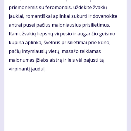
priemonėmis su feromonais, uždekite žvakių
jaukiai, romantiškai aplinkai sukurti ir dovanokite
antrai pusei pačius maloniausius prisilietimus.
Rami, žvakių liepsnų virpesio ir augančio geismo
kupina aplinka, švelnūs prisilietimai prie kūno,
pačių intymiausių vietų, masažo teikiamas
malonumas įžiebs aistrą ir leis vėl pajusti tą
virpinantį jaudulį.