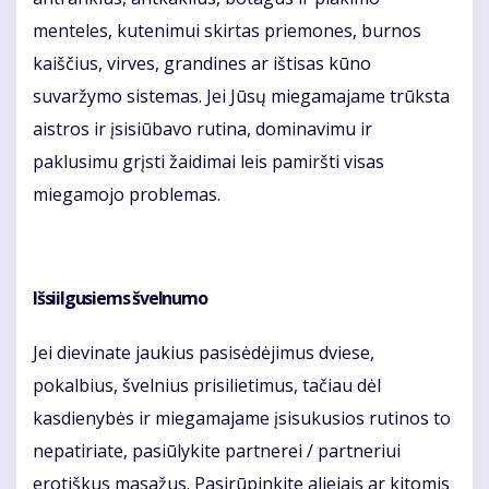
menteles, kutenimui skirtas priemones, burnos
kaiščius, virves, grandines ar ištisas kūno
suvaržymo sistemas. Jei Jūsų miegamajame trūksta
aistros ir įsisiūbavo rutina, dominavimu ir
paklusimu grįsti žaidimai leis pamiršti visas
miegamojo problemas.
Išsiilgusiems švelnumo
Jei dievinate jaukius pasisėdėjimus dviese,
pokalbius, švelnius prisilietimus, tačiau dėl
kasdienybės ir miegamajame įsisukusios rutinos to
nepatiriate, pasiūlykite partnerei / partneriui
erotiškus masažus. Pasirūpinkite aliejais ar kitomis