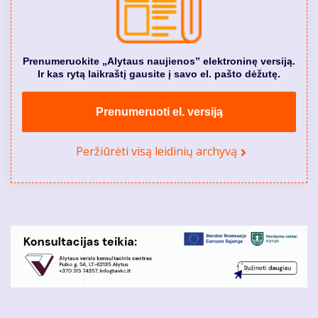
Prenumeruokite „Alytaus naujienos” elektroninę versiją.
Ir kas rytą laikraštį gausite į savo el. pašto dėžutę.
Prenumeruoti el. versiją
Peržiūrėti visą leidinių archyvą