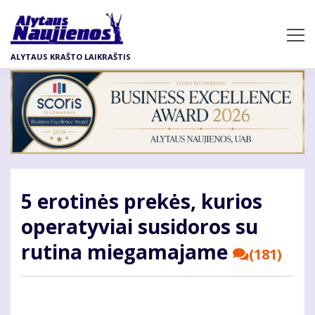
Pereiti
į
pagrindinį
ALYTAUS KRAŠTO LAIKRAŠTIS
turinį
5 erotinės prekės, kurios
operatyviai susidoros su
rutina miegamajame
(181)