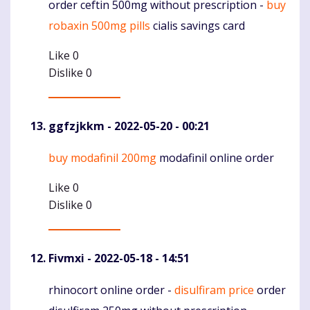
order ceftin 500mg without prescription -
buy
Komentaras
robaxin 500mg pills
cialis savings card
Like
0
Dislike
0
ggfzjkkm
- 2022-05-20 - 00:21
buy modafinil 200mg
modafinil online order
Komentaras
Like
0
Dislike
0
Fivmxi
- 2022-05-18 - 14:51
rhinocort online order -
disulfiram price
order
Komentaras