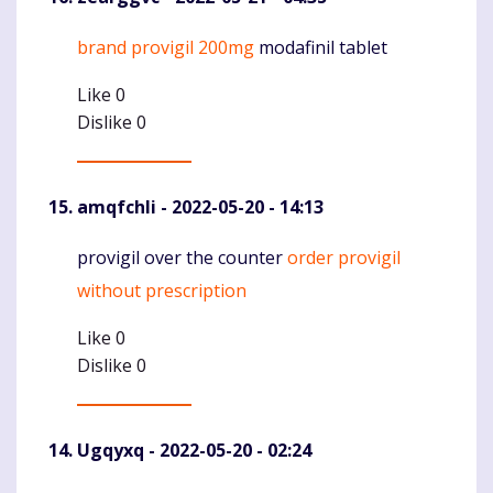
brand provigil 200mg
modafinil tablet
Komentaras
Like
0
Dislike
0
amqfchli
- 2022-05-20 - 14:13
provigil over the counter
order provigil
Komentaras
without prescription
Like
0
Dislike
0
Ugqyxq
- 2022-05-20 - 02:24