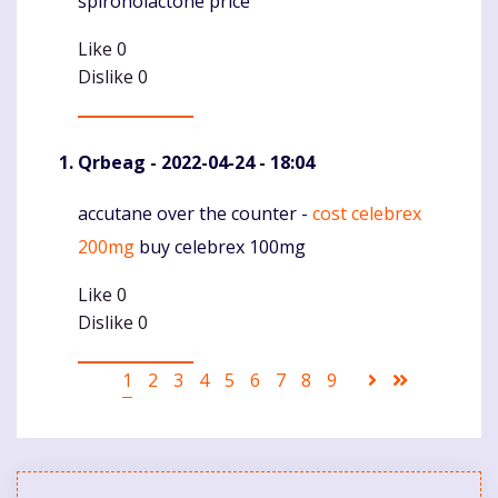
spironolactone price
Like
0
Dislike
0
Qrbeag
- 2022-04-24 - 18:04
accutane over the counter -
cost celebrex
Komentaras
200mg
buy celebrex 100mg
Like
0
Dislike
0
Pagination
Current
1
Puslapis
2
Puslapis
3
Puslapis
4
Puslapis
5
Puslapis
6
Puslapis
7
Puslapis
8
Puslapis
9
Sekantis
Last
page
puslapis
page