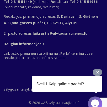
Tel.
0 315 51449
(redakcija, žurnalistai). Tel.
0 315 51956
(prenumerata, reklama, skelbimai)
Redakcijos, priimamojo adresas
S. Dariaus ir S. Girėno g.
4-2 (nuo gatvės pusės), LT-62137, Alytus
El. pašto adresas
laikrastis@alytausnaujienos.lt
Daugiau informacijos
Laikraščio prenumerata priimama „Perlo“ terminaluose,
redakcijoje ir Lietuvos pašto skyriuose
Sveiki. Kaip galime padėti?
Sąlygos ir taisyklės
Bottom
footer
© 2026 UAB „Alytaus naujienos"