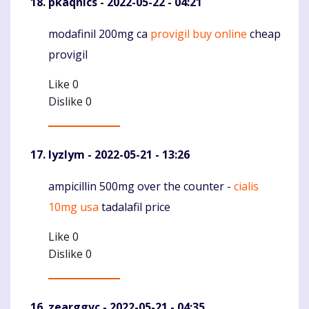
pkaqnlcs
- 2022-05-22 - 04:21
modafinil 200mg ca
provigil buy online
cheap
Komentaras
provigil
Like
0
Dislike
0
Iyzlym
- 2022-05-21 - 13:26
ampicillin 500mg over the counter -
cialis
Komentaras
10mg usa
tadalafil price
Like
0
Dislike
0
zearggvc
- 2022-05-21 - 04:35