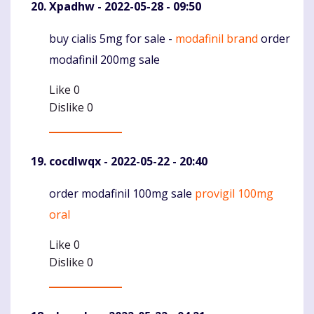
Xpadhw
- 2022-05-28 - 09:50
buy cialis 5mg for sale -
modafinil brand
order
Komentaras
modafinil 200mg sale
Like
0
Dislike
0
cocdlwqx
- 2022-05-22 - 20:40
order modafinil 100mg sale
provigil 100mg
Komentaras
oral
Like
0
Dislike
0