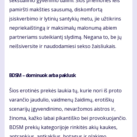
seksualinio gyvenimo dalimi. Šios priemonės leis
pamiršti makšties sausumą, diskomfortą
įsiskverbimo ir lytinių santykių metu, jie užtikrins
nepriekaištingą ir maksimalų malonumą abiem
partneriams suteikiantį slydimą. Negana to, be jų
neišsiversite ir naudodamiesi sekso žaisliukais.
BDSM – dominuok arba paklusk
Šios erotinės prekės laukia tų, kurie nori iš proto
varančio jaudulio, vaidmenų žaidimų, erotiškų
scenarijų įgyvendinimo, nevaržomos aistros ir,
žinoma, kažko labai pikantiško bei provokuojančio.
BDSM prekių kategorijoje rinkitės akių kaukes,
antrankius, antkaklius, botagus ir plakimo