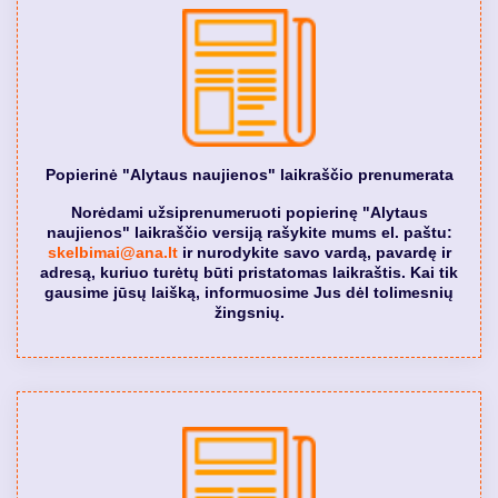
Popierinė "Alytaus naujienos" laikraščio prenumerata
Norėdami užsiprenumeruoti popierinę "Alytaus
naujienos" laikraščio versiją rašykite mums el. paštu:
skelbimai@ana.lt
ir nurodykite savo vardą, pavardę ir
adresą, kuriuo turėtų būti pristatomas laikraštis. Kai tik
gausime jūsų laišką, informuosime Jus dėl tolimesnių
žingsnių.