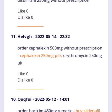
disulfiram 250mg without prescription
Like
0
Dislike
0
Helvgh
- 2022-05-14 - 22:32
order cephalexin 500mg without prescription
Komentaras
-
cephalexin 250mg pills
erythromycin 250mg
uk
Like
0
Dislike
0
Quqfui
- 2022-05-12 - 14:01
order bactrim 480mg generic -
buy sildenafil
Komentaras