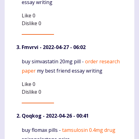
essay writing
Like
0
Dislike
0
Fmvrvi
- 2022-04-27 - 06:02
buy simvastatin 20mg pill -
order research
Komentaras
paper
my best friend essay writing
Like
0
Dislike
0
Qoqkog
- 2022-04-26 - 00:41
buy flomax pills -
tamsulosin 0.4mg drug
Komentaras