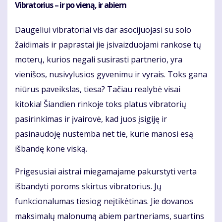
Vibratorius – ir po vieną, ir abiem
Daugeliui vibratoriai vis dar asocijuojasi su solo
žaidimais ir paprastai jie įsivaizduojami rankose tų
moterų, kurios negali susirasti partnerio, yra
vienišos, nusivylusios gyvenimu ir vyrais. Toks gana
niūrus paveikslas, tiesa? Tačiau realybė visai
kitokia! Šiandien rinkoje toks platus vibratorių
pasirinkimas ir įvairovė, kad juos įsigiję ir
pasinaudoję nustemba net tie, kurie manosi esą
išbandę kone viską.
Prigesusiai aistrai miegamajame pakurstyti verta
išbandyti poroms skirtus vibratorius. Jų
funkcionalumas tiesiog neįtikėtinas. Jie dovanos
maksimalų malonumą abiem partneriams, suartins