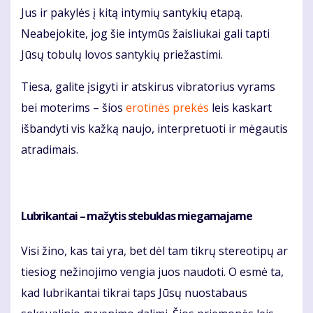
Jus ir pakylės į kitą intymių santykių etapą.
Neabejokite, jog šie intymūs žaisliukai gali tapti
Jūsų tobulų lovos santykių priežastimi.
Tiesa, galite įsigyti ir atskirus vibratorius vyrams
bei moterims – šios
erotinės prekės
leis kaskart
išbandyti vis kažką naujo, interpretuoti ir mėgautis
atradimais.
Lubrikantai – mažytis stebuklas miegamajame
Visi žino, kas tai yra, bet dėl tam tikrų stereotipų ar
tiesiog nežinojimo vengia juos naudoti. O esmė ta,
kad lubrikantai tikrai taps Jūsų nuostabaus