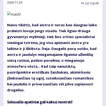
2020-11-20
Nr.
132 (13508)
Naivu tikėtis, kad aistra ir noras kuo daugiau laiko
praleisti lovoje jungs visada. Tiek ilgiau drauge
gyvenantys mylimieji, tiek šios srities specialistai
vieningai tvirtina, jog visa apimanti aistra yra
laikina ir ji išblėsta. Deja. Daugelis porų sutiks, kad
aistra ir jaudulys miegamajame ilgainiui užleidžią
vietą rutinai, poilsio poreikiui, o miegamojo
atmosfera vėsta... Kad taip nenutiktų,
pasirūpinkite erotiškais žaisliukais, akimirksniu
įžiebsiančiais tą ugnį, suteiksiančiais romantikos
bei jaudulio ir priversiančiais vėl pilve suplasnoti
drugelius.
Seksualūs apatiniai gali kalnus nuversti!