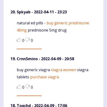
Spkyab
- 2022-04-11 - 23:23
natural ed pills -
buy generic prednisone
Komentaras
40mg
prednisone 5mg drug
0
0
CrnnSmino
- 2022-04-09 - 20:58
buy generic viagra
viagra women
viagra
Komentaras
tablets
purchase viagra
0
0
Toqchd
- 2022-04-09 - 17:06