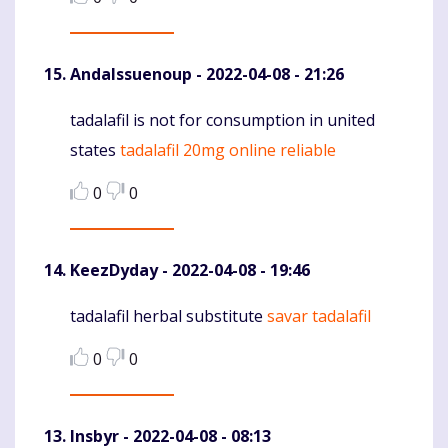
AndaIssuenoup
- 2022-04-08 - 21:26
tadalafil is not for consumption in united
Komentaras
states
tadalafil 20mg online reliable
0
0
KeezDyday
- 2022-04-08 - 19:46
tadalafil herbal substitute
savar tadalafil
Komentaras
0
0
Insbyr
- 2022-04-08 - 08:13