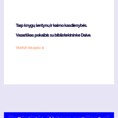
Tarp knygų lentynų ir kaimo kasdienybės.
Vasariškas pokalbis su bibliotekininke Daiva
Skaityti daugiau