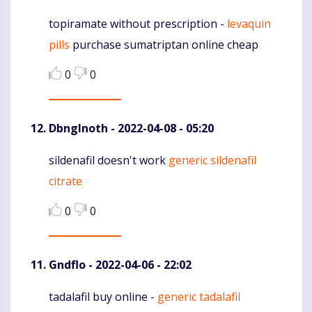
topiramate without prescription -
levaquin
Komentaras
pills
purchase sumatriptan online cheap
0
0
DbngInoth
- 2022-04-08 - 05:20
sildenafil doesn't work
generic sildenafil
Komentaras
citrate
0
0
Gndflo
- 2022-04-06 - 22:02
tadalafil buy online -
generic tadalafil
Komentaras