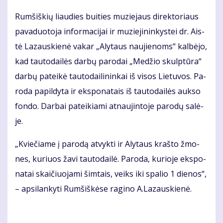
Rum­šiš­kių liau­dies bui­ties mu­zie­jaus di­rek­to­riaus
pa­va­duo­to­ja in­for­ma­ci­jai ir mu­zie­ji­nin­kys­tei dr. Ais­
tė La­zaus­kie­nė va­kar „Aly­taus nau­jie­noms“ kal­bė­jo,
kad tau­to­dai­lės dar­bų pa­ro­dai „Me­džio skulp­tū­ra“
dar­bų pa­tei­kė tau­to­dai­li­nin­kai iš vi­sos Lie­tu­vos. Pa­
ro­da pa­pil­dy­ta ir eks­po­na­tais iš tau­to­dai­lės auk­so
fon­do. Dar­bai pa­tei­kia­mi at­nau­jin­to­je pa­ro­dų sa­lė­
je.
„Kvie­čia­me į pa­ro­dą at­vyk­ti ir Aly­taus kraš­to žmo­
nes, ku­riuos ža­vi tau­to­dai­lė. Pa­ro­da, ku­rio­je eks­po­
na­tai skai­čiuo­ja­mi šim­tais, veiks iki spa­lio 1 die­nos“,
– ap­si­lan­ky­ti Rum­šiš­kė­se ra­gi­no A.La­zaus­kie­nė.