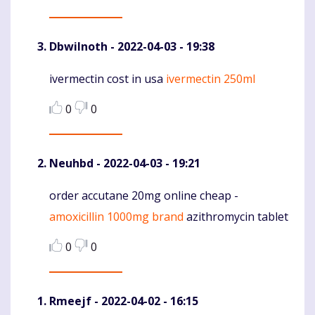
DbwiInoth
- 2022-04-03 - 19:38
ivermectin cost in usa
ivermectin 250ml
Komentaras
0
0
Neuhbd
- 2022-04-03 - 19:21
order accutane 20mg online cheap -
Komentaras
amoxicillin 1000mg brand
azithromycin tablet
0
0
Rmeejf
- 2022-04-02 - 16:15