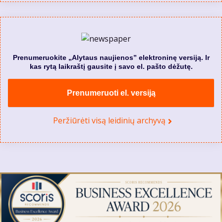
Prenumeruokite „Alytaus naujienos” elektroninę versiją. Ir
kas rytą laikraštį gausite į savo el. pašto dėžutę.
Prenumeruoti el. versiją
Peržiūrėti visą leidinių archyvą