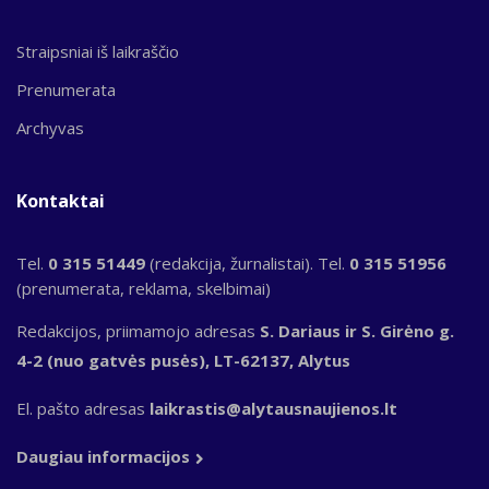
Straipsniai iš laikraščio
Prenumerata
Archyvas
Kontaktai
Tel.
0 315 51449
(redakcija, žurnalistai). Tel.
0 315 51956
(prenumerata, reklama, skelbimai)
Redakcijos, priimamojo adresas
S. Dariaus ir S. Girėno g.
4-2 (nuo gatvės pusės), LT-62137, Alytus
El. pašto adresas
laikrastis@alytausnaujienos.lt
Daugiau informacijos