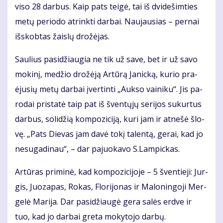
vi­so 28 dar­bus. Kaip pats tei­gė, tai iš dvi­de­šim­ties
me­tų pe­ri­odo at­rink­ti dar­bai. Nau­jau­sias – per­nai
iš­skob­tas žais­lų dro­žė­jas.
Sau­lius pa­si­džiau­gia ne tik už sa­ve, bet ir už sa­vo
mo­ki­nį, me­džio dro­žė­ją Ar­tū­rą Ja­nic­ką, ku­rio pra­
ėju­sių me­tų dar­bai įver­tin­ti „Auk­so vai­ni­ku“. Jis pa­
ro­dai pri­sta­tė taip pat iš šven­tų­jų se­ri­jos su­kur­tus
dar­bus, so­li­džią kom­po­zi­ci­ją, ku­ri jam ir at­ne­šė šlo­
vę. „Pats Die­vas jam da­vė to­kį ta­len­tą, ge­rai, kad jo
ne­su­ga­di­nau“, – dar pa­juo­ka­vo S.Lam­pic­kas.
Ar­tū­ras pri­mi­nė, kad kom­po­zi­ci­jo­je – 5 šven­tie­ji: Jur­
gis, Juo­za­pas, Ro­kas, Flo­ri­jo­nas ir Ma­lo­nin­go­ji Mer­
ge­lė Ma­ri­ja. Dar pa­si­džiau­gė ge­ra sa­lės erd­ve ir
tuo, kad jo dar­bai gre­ta mo­ky­to­jo dar­bų.