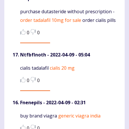
purchase dutasteride without prescription -
Komentaras
order tadalafil 10mg for sale
order cialis pills
0
0
NtfbfInoth
- 2022-04-09 - 05:04
cialis tadalafil
cialis 20 mg
Komentaras
0
0
Fnenepils
- 2022-04-09 - 02:31
buy brand viagra
generic viagra india
Komentaras
0
0