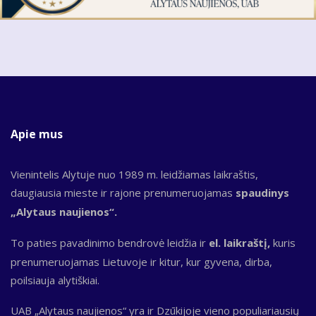
Apie mus
Vienintelis Alytuje nuo 1989 m. leidžiamas laikraštis,
daugiausia mieste ir rajone prenumeruojamas
spaudinys
„Alytaus naujienos“.
To paties pavadinimo bendrovė leidžia ir
el. laikraštį,
kuris
prenumeruojamas Lietuvoje ir kitur, kur gyvena, dirba,
poilsiauja alytiškiai.
UAB „Alytaus naujienos“ yra ir Dzūkijoje vieno populiariausių