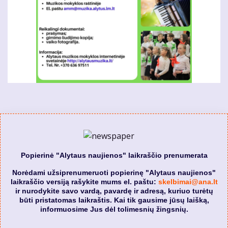
Popierinė "Alytaus naujienos" laikraščio prenumerata
Norėdami užsiprenumeruoti popierinę "Alytaus naujienos"
laikraščio versiją rašykite mums el. paštu:
skelbimai@ana.lt
ir nurodykite savo vardą, pavardę ir adresą, kuriuo turėtų
būti pristatomas laikraštis. Kai tik gausime jūsų laišką,
informuosime Jus dėl tolimesnių žingsnių.