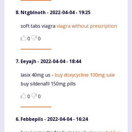
NtgbInoth
- 2022-04-04 - 19:25
soft tabs viagra
viagra without prescription
Komentaras
0
0
Eeyajh
- 2022-04-04 - 18:44
lasix 40mg us -
buy doxycycline 100mg sale
Komentaras
buy sildenafil 150mg pills
0
0
Febbepils
- 2022-04-04 - 16:24