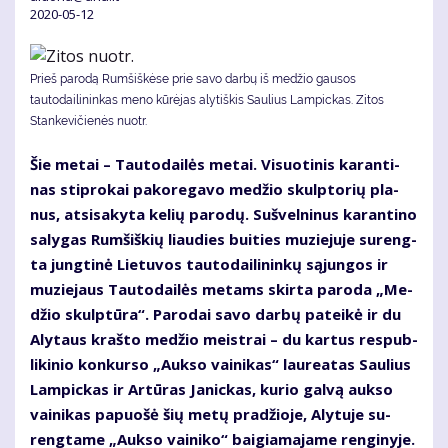
2020-05-12
Prieš parodą Rumšiškėse prie savo darbų iš medžio gausos
tautodailininkas meno kūrėjas alytiškis Saulius Lampickas. Zitos
Stankevičienės nuotr.
Šie me­tai – Tau­to­dai­lės me­tai. Vi­suo­ti­nis ka­ran­ti­
nas stip­ro­kai pa­ko­re­ga­vo me­džio skulp­to­rių pla­
nus, at­si­sa­ky­ta ke­lių pa­ro­dų. Su­švel­ni­nus ka­ran­ti­no
sa­ly­gas Rum­šiš­kių liau­dies bui­ties mu­zie­ju­je su­reng­
ta jung­ti­nė Lie­tu­vos tau­to­dai­li­nin­kų są­jun­gos ir
mu­zie­jaus Tau­to­dai­lės me­tams skir­ta pa­ro­da „Me­
džio skulp­tū­ra“. Pa­ro­dai sa­vo dar­bų pa­tei­kė ir du
Aly­taus kraš­to me­džio meist­rai – du kar­tus res­pub­
li­ki­nio kon­kur­so „Auk­so vai­ni­kas“ lau­re­a­tas Sau­lius
Lam­pic­kas ir Ar­tū­ras Ja­nic­kas, ku­rio gal­vą auk­so
vai­ni­kas pa­puo­šė šių me­tų pra­džio­je, Aly­tu­je su­
reng­ta­me „Auk­so vai­ni­ko“ bai­gia­ma­ja­me ren­gi­ny­je.