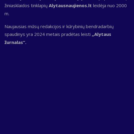
žiniasklaidos tinklapių
Alytausnaujienos.lt
leidėja nuo 2000
m.
Naujausias mūsų redakcijos ir kūrybinių bendradarbių
spaudinys yra 2024 metais pradėtas leisti
„Alytaus
žurnalas“.