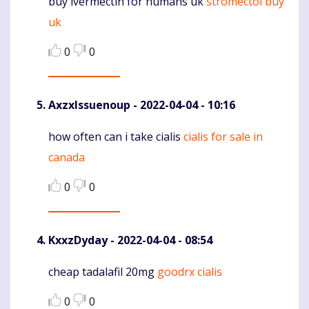
buy ivermectin for humans uk
stromectol buy
Komentaras
uk
0
0
AxzxIssuenoup
- 2022-04-04 - 10:16
how often can i take cialis
cialis for sale in
Komentaras
canada
0
0
KxxzDyday
- 2022-04-04 - 08:54
cheap tadalafil 20mg
goodrx cialis
Komentaras
0
0