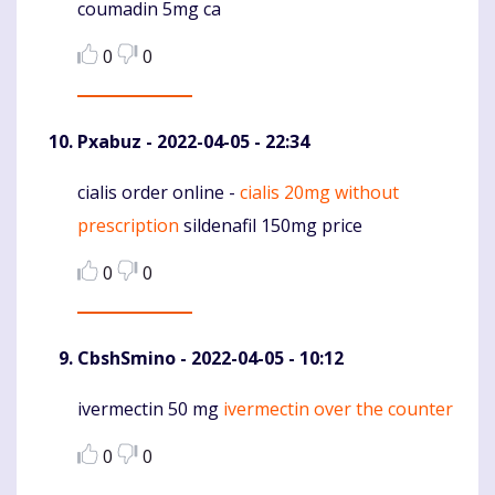
coumadin 5mg ca
0
0
Pxabuz
- 2022-04-05 - 22:34
cialis order online -
cialis 20mg without
Komentaras
prescription
sildenafil 150mg price
0
0
CbshSmino
- 2022-04-05 - 10:12
ivermectin 50 mg
ivermectin over the counter
Komentaras
0
0