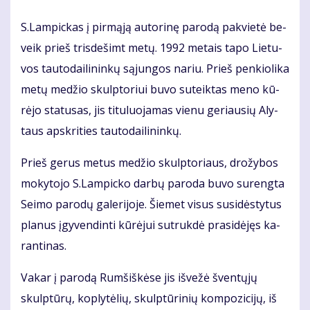
S.Lam­pic­kas į pir­mą­ją au­to­ri­nę pa­ro­dą pa­kvie­tė be­
veik prieš tris­de­šimt me­tų. 1992 me­tais ta­po Lie­tu­
vos tau­to­dai­li­nin­kų są­jun­gos na­riu. Prieš pen­kio­li­ka
me­tų me­džio skulp­to­riui bu­vo su­teik­tas me­no kū­
rė­jo sta­tu­sas, jis ti­tu­luo­ja­mas vie­nu ge­riau­sių Aly­
taus ap­skri­ties tau­to­dai­li­nin­kų.
Prieš ge­rus me­tus me­džio skulp­to­riaus, dro­žy­bos
mo­ky­to­jo S.Lam­pic­ko dar­bų pa­ro­da bu­vo su­reng­ta
Sei­mo pa­ro­dų ga­le­ri­jo­je. Šie­met vi­sus su­si­dės­ty­tus
pla­nus įgy­ven­din­ti kū­rė­jui su­truk­dė pra­si­dė­jęs ka­
ran­ti­nas.
Va­kar į pa­ro­dą Rum­šiš­kė­se jis iš­ve­žė šven­tų­jų
skulp­tū­rų, kop­ly­tė­lių, skulp­tū­ri­nių kom­po­zi­ci­jų, iš