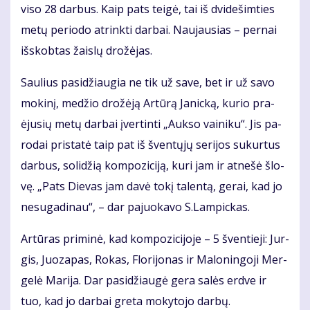
vi­so 28 dar­bus. Kaip pats tei­gė, tai iš dvi­de­šim­ties
me­tų pe­ri­odo at­rink­ti dar­bai. Nau­jau­sias – per­nai
iš­skob­tas žais­lų dro­žė­jas.
Sau­lius pa­si­džiau­gia ne tik už sa­ve, bet ir už sa­vo
mo­ki­nį, me­džio dro­žė­ją Ar­tū­rą Ja­nic­ką, ku­rio pra­
ėju­sių me­tų dar­bai įver­tin­ti „Auk­so vai­ni­ku“. Jis pa­
ro­dai pri­sta­tė taip pat iš šven­tų­jų se­ri­jos su­kur­tus
dar­bus, so­li­džią kom­po­zi­ci­ją, ku­ri jam ir at­ne­šė šlo­
vę. „Pats Die­vas jam da­vė to­kį ta­len­tą, ge­rai, kad jo
ne­su­ga­di­nau“, – dar pa­juo­ka­vo S.Lam­pic­kas.
Ar­tū­ras pri­mi­nė, kad kom­po­zi­ci­jo­je – 5 šven­tie­ji: Jur­
gis, Juo­za­pas, Ro­kas, Flo­ri­jo­nas ir Ma­lo­nin­go­ji Mer­
ge­lė Ma­ri­ja. Dar pa­si­džiau­gė ge­ra sa­lės erd­ve ir
tuo, kad jo dar­bai gre­ta mo­ky­to­jo dar­bų.