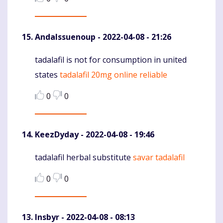
AndaIssuenoup
- 2022-04-08 - 21:26
tadalafil is not for consumption in united
Komentaras
states
tadalafil 20mg online reliable
0
0
KeezDyday
- 2022-04-08 - 19:46
tadalafil herbal substitute
savar tadalafil
Komentaras
0
0
Insbyr
- 2022-04-08 - 08:13