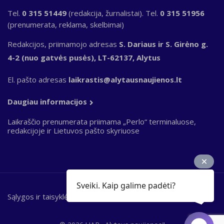
Tel.
0 315 51449
(redakcija, žurnalistai). Tel.
0 315 51956
(prenumerata, reklama, skelbimai)
Redakcijos, priimamojo adresas
S. Dariaus ir S. Girėno g.
4-2 (nuo gatvės pusės), LT-62137, Alytus
El. pašto adresas
laikrastis@alytausnaujienos.lt
Daugiau informacijos
Laikraščio prenumerata priimama „Perlo“ terminaluose,
redakcijoje ir Lietuvos pašto skyriuose
Sveiki. Kaip galime padėti?
Sąlygos ir taisyklės
Bottom
footer