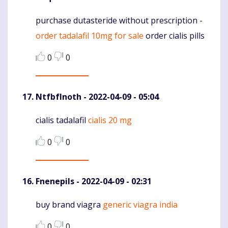
purchase dutasteride without prescription -
Komentaras
order tadalafil 10mg for sale
order cialis pills
0
0
NtfbfInoth
- 2022-04-09 - 05:04
cialis tadalafil
cialis 20 mg
Komentaras
0
0
Fnenepils
- 2022-04-09 - 02:31
buy brand viagra
generic viagra india
Komentaras
0
0