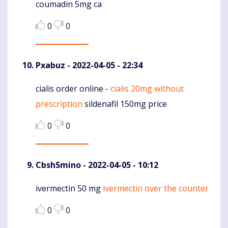
coumadin 5mg ca
0
0
Pxabuz
- 2022-04-05 - 22:34
cialis order online -
cialis 20mg without
Komentaras
prescription
sildenafil 150mg price
0
0
CbshSmino
- 2022-04-05 - 10:12
ivermectin 50 mg
ivermectin over the counter
Komentaras
0
0