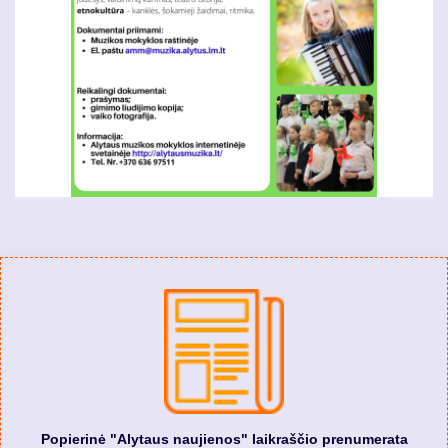
Popierinė "Alytaus naujienos" laikraščio prenumerata