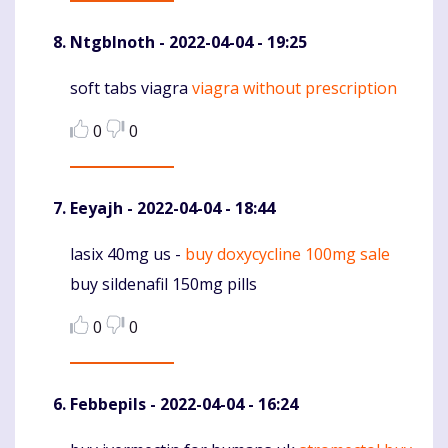
NtgbInoth
- 2022-04-04 - 19:25
soft tabs viagra
viagra without prescription
Komentaras
0
0
Eeyajh
- 2022-04-04 - 18:44
lasix 40mg us -
buy doxycycline 100mg sale
Komentaras
buy sildenafil 150mg pills
0
0
Febbepils
- 2022-04-04 - 16:24