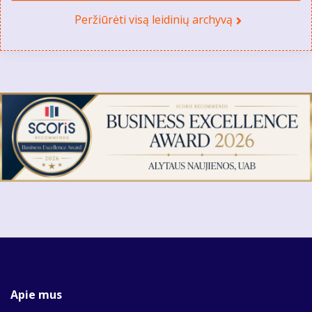
Peržiūrėti visą leidinių archyvą
Apie mus