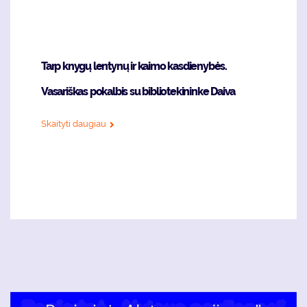
Tarp knygų lentynų ir kaimo kasdienybės.
Vasariškas pokalbis su bibliotekininke Daiva
Skaityti daugiau