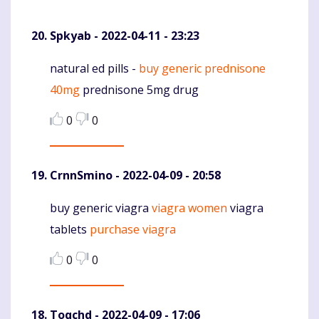
Spkyab
- 2022-04-11 - 23:23
natural ed pills -
buy generic prednisone
Komentaras
40mg
prednisone 5mg drug
0
0
CrnnSmino
- 2022-04-09 - 20:58
buy generic viagra
viagra women
viagra
Komentaras
tablets
purchase viagra
0
0
Toqchd
- 2022-04-09 - 17:06