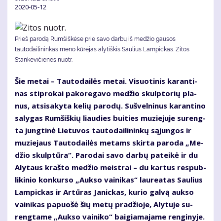
2020-05-12
Prieš parodą Rumšiškėse prie savo darbų iš medžio gausos
tautodailininkas meno kūrėjas alytiškis Saulius Lampickas. Zitos
Stankevičienės nuotr.
Šie me­tai – Tau­to­dai­lės me­tai. Vi­suo­ti­nis ka­ran­ti­
nas stip­ro­kai pa­ko­re­ga­vo me­džio skulp­to­rių pla­
nus, at­si­sa­ky­ta ke­lių pa­ro­dų. Su­švel­ni­nus ka­ran­ti­no
sa­ly­gas Rum­šiš­kių liau­dies bui­ties mu­zie­ju­je su­reng­
ta jung­ti­nė Lie­tu­vos tau­to­dai­li­nin­kų są­jun­gos ir
mu­zie­jaus Tau­to­dai­lės me­tams skir­ta pa­ro­da „Me­
džio skulp­tū­ra“. Pa­ro­dai sa­vo dar­bų pa­tei­kė ir du
Aly­taus kraš­to me­džio meist­rai – du kar­tus res­pub­
li­ki­nio kon­kur­so „Auk­so vai­ni­kas“ lau­re­a­tas Sau­lius
Lam­pic­kas ir Ar­tū­ras Ja­nic­kas, ku­rio gal­vą auk­so
vai­ni­kas pa­puo­šė šių me­tų pra­džio­je, Aly­tu­je su­
reng­ta­me „Auk­so vai­ni­ko“ bai­gia­ma­ja­me ren­gi­ny­je.