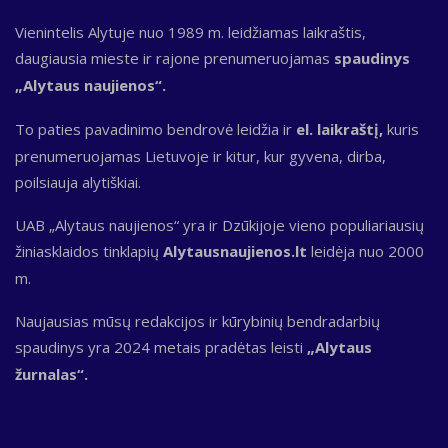
Vienintelis Alytuje nuo 1989 m. leidžiamas laikraštis,
daugiausia mieste ir rajone prenumeruojamas
spaudinys
„Alytaus naujienos“.
To paties pavadinimo bendrovė leidžia ir
el. laikraštį,
kuris
prenumeruojamas Lietuvoje ir kitur, kur gyvena, dirba,
poilsiauja alytiškiai.
UAB „Alytaus naujienos“ yra ir Dzūkijoje vieno populiariausių
žiniasklaidos tinklapių
Alytausnaujienos.lt
leidėja nuo 2000
m.
Naujausias mūsų redakcijos ir kūrybinių bendradarbių
spaudinys yra 2024 metais pradėtas leisti
„Alytaus
žurnalas“.