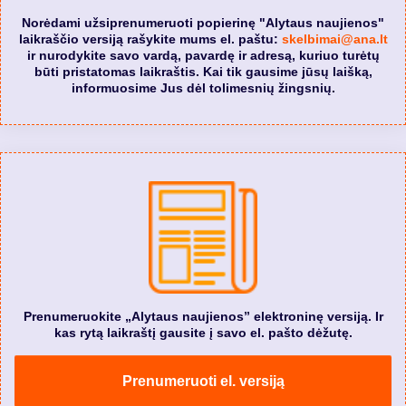
Norėdami užsiprenumeruoti popierinę "Alytaus naujienos"
laikraščio versiją rašykite mums el. paštu:
skelbimai@ana.lt
ir nurodykite savo vardą, pavardę ir adresą, kuriuo turėtų
būti pristatomas laikraštis. Kai tik gausime jūsų laišką,
informuosime Jus dėl tolimesnių žingsnių.
Prenumeruokite „Alytaus naujienos” elektroninę versiją. Ir
kas rytą laikraštį gausite į savo el. pašto dėžutę.
Prenumeruoti el. versiją