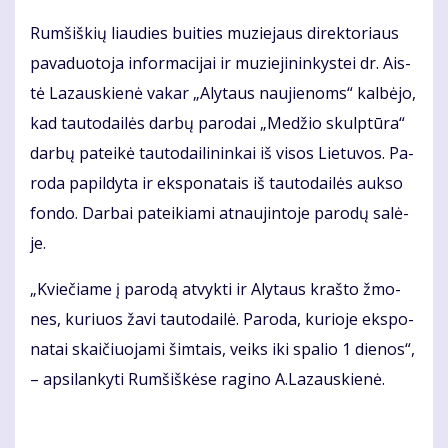
Rum­šiš­kių liau­dies bui­ties mu­zie­jaus di­rek­to­riaus
pa­va­duo­to­ja in­for­ma­ci­jai ir mu­zie­ji­nin­kys­tei dr. Ais­
tė La­zaus­kie­nė va­kar „Aly­taus nau­jie­noms“ kal­bė­jo,
kad tau­to­dai­lės dar­bų pa­ro­dai „Me­džio skulp­tū­ra“
dar­bų pa­tei­kė tau­to­dai­li­nin­kai iš vi­sos Lie­tu­vos. Pa­
ro­da pa­pil­dy­ta ir eks­po­na­tais iš tau­to­dai­lės auk­so
fon­do. Dar­bai pa­tei­kia­mi at­nau­jin­to­je pa­ro­dų sa­lė­
je.
„Kvie­čia­me į pa­ro­dą at­vyk­ti ir Aly­taus kraš­to žmo­
nes, ku­riuos ža­vi tau­to­dai­lė. Pa­ro­da, ku­rio­je eks­po­
na­tai skai­čiuo­ja­mi šim­tais, veiks iki spa­lio 1 die­nos“,
– ap­si­lan­ky­ti Rum­šiš­kė­se ra­gi­no A.La­zaus­kie­nė.