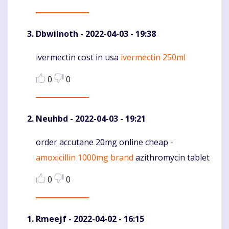
DbwiInoth
- 2022-04-03 - 19:38
ivermectin cost in usa
ivermectin 250ml
Komentaras
0
0
Neuhbd
- 2022-04-03 - 19:21
order accutane 20mg online cheap -
Komentaras
amoxicillin 1000mg brand
azithromycin tablet
0
0
Rmeejf
- 2022-04-02 - 16:15