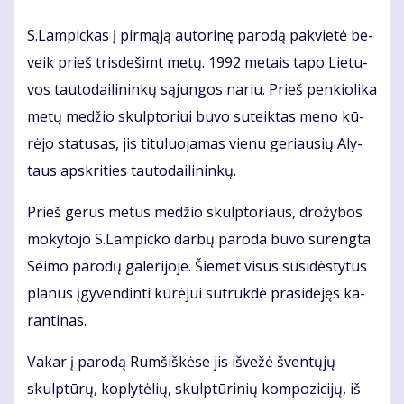
S.Lam­pic­kas į pir­mą­ją au­to­ri­nę pa­ro­dą pa­kvie­tė be­
veik prieš tris­de­šimt me­tų. 1992 me­tais ta­po Lie­tu­
vos tau­to­dai­li­nin­kų są­jun­gos na­riu. Prieš pen­kio­li­ka
me­tų me­džio skulp­to­riui bu­vo su­teik­tas me­no kū­
rė­jo sta­tu­sas, jis ti­tu­luo­ja­mas vie­nu ge­riau­sių Aly­
taus ap­skri­ties tau­to­dai­li­nin­kų.
Prieš ge­rus me­tus me­džio skulp­to­riaus, dro­žy­bos
mo­ky­to­jo S.Lam­pic­ko dar­bų pa­ro­da bu­vo su­reng­ta
Sei­mo pa­ro­dų ga­le­ri­jo­je. Šie­met vi­sus su­si­dės­ty­tus
pla­nus įgy­ven­din­ti kū­rė­jui su­truk­dė pra­si­dė­jęs ka­
ran­ti­nas.
Va­kar į pa­ro­dą Rum­šiš­kė­se jis iš­ve­žė šven­tų­jų
skulp­tū­rų, kop­ly­tė­lių, skulp­tū­ri­nių kom­po­zi­ci­jų, iš