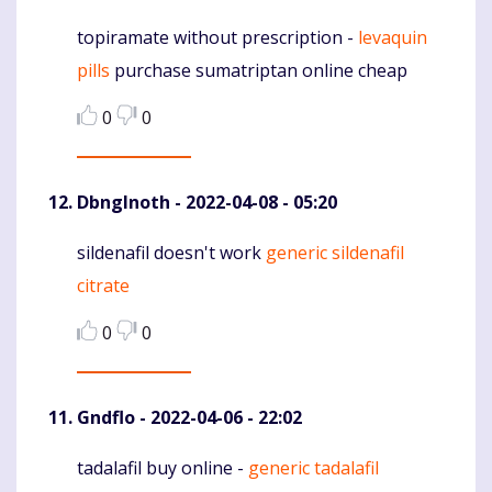
topiramate without prescription -
levaquin
Komentaras
pills
purchase sumatriptan online cheap
0
0
DbngInoth
- 2022-04-08 - 05:20
sildenafil doesn't work
generic sildenafil
Komentaras
citrate
0
0
Gndflo
- 2022-04-06 - 22:02
tadalafil buy online -
generic tadalafil
Komentaras