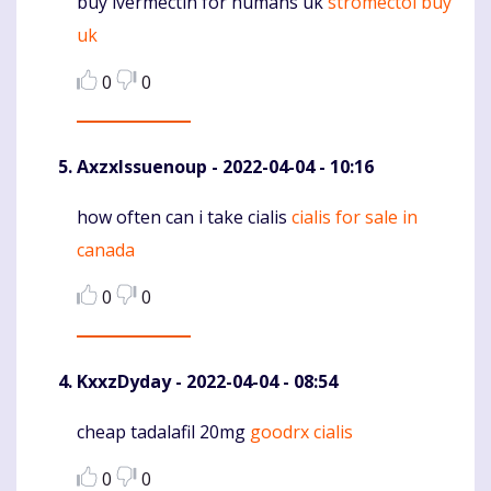
buy ivermectin for humans uk
stromectol buy
Komentaras
uk
0
0
AxzxIssuenoup
- 2022-04-04 - 10:16
how often can i take cialis
cialis for sale in
Komentaras
canada
0
0
KxxzDyday
- 2022-04-04 - 08:54
cheap tadalafil 20mg
goodrx cialis
Komentaras
0
0