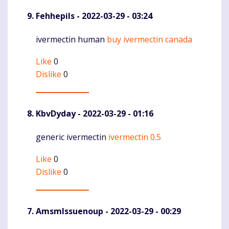
Fehhepils
- 2022-03-29 - 03:24
ivermectin human
buy ivermectin canada
Komentaras
Like
0
Dislike
0
KbvDyday
- 2022-03-29 - 01:16
generic ivermectin
ivermectin 0.5
Komentaras
Like
0
Dislike
0
AmsmIssuenoup
- 2022-03-29 - 00:29