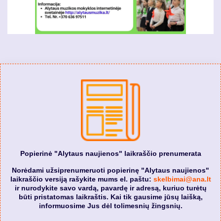
Popierinė "Alytaus naujienos" laikraščio prenumerata
Norėdami užsiprenumeruoti popierinę "Alytaus naujienos"
laikraščio versiją rašykite mums el. paštu:
skelbimai@ana.lt
ir nurodykite savo vardą, pavardę ir adresą, kuriuo turėtų
būti pristatomas laikraštis. Kai tik gausime jūsų laišką,
informuosime Jus dėl tolimesnių žingsnių.