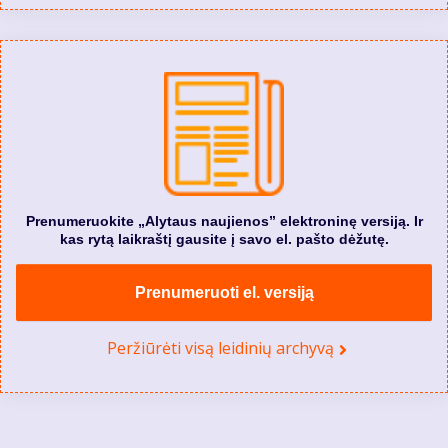
Prenumeruokite „Alytaus naujienos” elektroninę versiją. Ir
kas rytą laikraštį gausite į savo el. pašto dėžutę.
Prenumeruoti el. versiją
Peržiūrėti visą leidinių archyvą