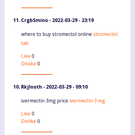
CrgbSmino
- 2022-03-29 - 23:19
where to buy stromectol online
stromectol
Komentaras
tab
Like
0
Dislike
0
RkjInoth
- 2022-03-29 - 09:10
ivermectin 3mg price
ivermectin 3 mg
Komentaras
Like
0
Dislike
0