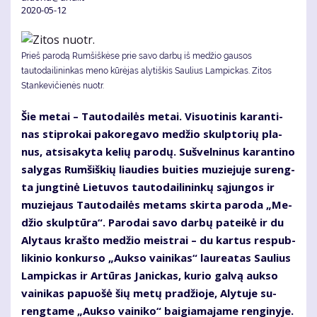
2020-05-12
Prieš parodą Rumšiškėse prie savo darbų iš medžio gausos
tautodailininkas meno kūrėjas alytiškis Saulius Lampickas. Zitos
Stankevičienės nuotr.
Šie me­tai – Tau­to­dai­lės me­tai. Vi­suo­ti­nis ka­ran­ti­
nas stip­ro­kai pa­ko­re­ga­vo me­džio skulp­to­rių pla­
nus, at­si­sa­ky­ta ke­lių pa­ro­dų. Su­švel­ni­nus ka­ran­ti­no
sa­ly­gas Rum­šiš­kių liau­dies bui­ties mu­zie­ju­je su­reng­
ta jung­ti­nė Lie­tu­vos tau­to­dai­li­nin­kų są­jun­gos ir
mu­zie­jaus Tau­to­dai­lės me­tams skir­ta pa­ro­da „Me­
džio skulp­tū­ra“. Pa­ro­dai sa­vo dar­bų pa­tei­kė ir du
Aly­taus kraš­to me­džio meist­rai – du kar­tus res­pub­
li­ki­nio kon­kur­so „Auk­so vai­ni­kas“ lau­re­a­tas Sau­lius
Lam­pic­kas ir Ar­tū­ras Ja­nic­kas, ku­rio gal­vą auk­so
vai­ni­kas pa­puo­šė šių me­tų pra­džio­je, Aly­tu­je su­
reng­ta­me „Auk­so vai­ni­ko“ bai­gia­ma­ja­me ren­gi­ny­je.