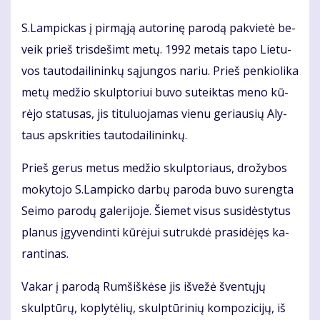
S.Lam­pic­kas į pir­mą­ją au­to­ri­nę pa­ro­dą pa­kvie­tė be­
veik prieš tris­de­šimt me­tų. 1992 me­tais ta­po Lie­tu­
vos tau­to­dai­li­nin­kų są­jun­gos na­riu. Prieš pen­kio­li­ka
me­tų me­džio skulp­to­riui bu­vo su­teik­tas me­no kū­
rė­jo sta­tu­sas, jis ti­tu­luo­ja­mas vie­nu ge­riau­sių Aly­
taus ap­skri­ties tau­to­dai­li­nin­kų.
Prieš ge­rus me­tus me­džio skulp­to­riaus, dro­žy­bos
mo­ky­to­jo S.Lam­pic­ko dar­bų pa­ro­da bu­vo su­reng­ta
Sei­mo pa­ro­dų ga­le­ri­jo­je. Šie­met vi­sus su­si­dės­ty­tus
pla­nus įgy­ven­din­ti kū­rė­jui su­truk­dė pra­si­dė­jęs ka­
ran­ti­nas.
Va­kar į pa­ro­dą Rum­šiš­kė­se jis iš­ve­žė šven­tų­jų
skulp­tū­rų, kop­ly­tė­lių, skulp­tū­ri­nių kom­po­zi­ci­jų, iš