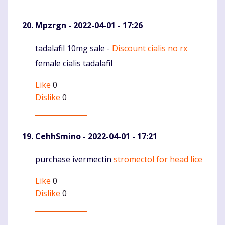
Mpzrgn
- 2022-04-01 - 17:26
tadalafil 10mg sale -
Discount cialis no rx
Komentaras
female cialis tadalafil
Like
0
Dislike
0
CehhSmino
- 2022-04-01 - 17:21
purchase ivermectin
stromectol for head lice
Komentaras
Like
0
Dislike
0