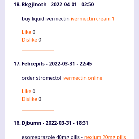
RkgjInoth
- 2022-04-01 - 02:50
buy liquid ivermectin
ivermectin cream 1
Komentaras
Like
0
Dislike
0
Febcepils
- 2022-03-31 - 22:45
order stromectol
ivermectin online
Komentaras
Like
0
Dislike
0
Djbumn
- 2022-03-31 - 18:31
esomeprazole 40mg pills -
nexium 20mg pills
Komentaras