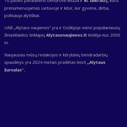
To paties pavadinimo bendrovė leidžia ir
el. laikraštį,
kuris
prenumeruojamas Lietuvoje ir kitur, kur gyvena, dirba,
poilsiauja alytiškiai.
UAB „Alytaus naujienos“ yra ir Dzūkijoje vieno populiariausių
žiniasklaidos tinklapių
Alytausnaujienos.lt
leidėja nuo 2000
m.
Naujausias mūsų redakcijos ir kūrybinių bendradarbių
spaudinys yra 2024 metais pradėtas leisti
„Alytaus
žurnalas“.