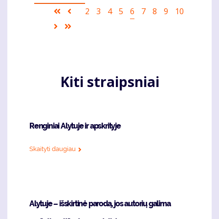
Pagination
First
Ankstesnis
Puslapis
2
Puslapis
3
Puslapis
4
Puslapis
5
Current
6
Puslapis
7
Puslapis
8
Puslapis
9
Puslapis
10
page
puslapis
page
Sekantis
Last
puslapis
page
Kiti straipsniai
Renginiai Alytuje ir apskrityje
Skaityti daugiau
Alytuje – išskirtinė parodą, jos autorių galima