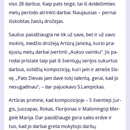
vi­so 28 dar­bus. Kaip pats tei­gė, tai iš dvi­de­šim­ties
me­tų pe­ri­odo at­rink­ti dar­bai. Nau­jau­sias – per­nai
iš­skob­tas žais­lų dro­žė­jas.
Sau­lius pa­si­džiau­gia ne tik už sa­ve, bet ir už sa­vo
mo­ki­nį, me­džio dro­žė­ją Ar­tū­rą Ja­nic­ką, ku­rio pra­
ėju­sių me­tų dar­bai įver­tin­ti „Auk­so vai­ni­ku“. Jis pa­
ro­dai pri­sta­tė taip pat iš šven­tų­jų se­ri­jos su­kur­tus
dar­bus, so­li­džią kom­po­zi­ci­ją, ku­ri jam ir at­ne­šė šlo­
vę. „Pats Die­vas jam da­vė to­kį ta­len­tą, ge­rai, kad jo
ne­su­ga­di­nau“, – dar pa­juo­ka­vo S.Lam­pic­kas.
Ar­tū­ras pri­mi­nė, kad kom­po­zi­ci­jo­je – 5 šven­tie­ji: Jur­
gis, Juo­za­pas, Ro­kas, Flo­ri­jo­nas ir Ma­lo­nin­go­ji Mer­
ge­lė Ma­ri­ja. Dar pa­si­džiau­gė ge­ra sa­lės erd­ve ir
tuo, kad jo dar­bai gre­ta mo­ky­to­jo dar­bų.