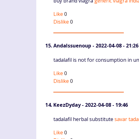
Komentaras
buy brand viagra
generic viagra indi
Like
0
Dislike
0
AndaIssuenoup
- 2022-04-08 - 21:26
Komentaras
tadalafil is not for consumption in u
Like
0
Dislike
0
KeezDyday
- 2022-04-08 - 19:46
Komentaras
tadalafil herbal substitute
savar tadal
Like
0