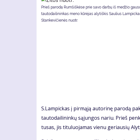
Prieš parodą Rumšiškėse prie savo darbų iš medžio gaus
tautodailininkas meno kūrėjas alytiškis Saulius Lampickas
Stankevičienės nuotr.
S.Lam­pic­kas į pir­mą­ją au­to­ri­nę pa­ro­dą pa
tau­to­dai­li­nin­kų są­jun­gos na­riu. Prieš pen
tu­sas, jis ti­tu­luo­ja­mas vie­nu ge­riau­sių Aly­t