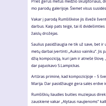
Prieš ge­rus me­tus me­džio skulp­to­riaus, dr
mo pa­ro­dų ga­le­ri­jo­je. Šie­met vi­sus su­si­dės
Va­kar į pa­ro­dą Rum­šiš­kė­se jis iš­ve­žė šven­tų
dar­bus. Kaip pats tei­gė, tai iš dvi­de­šim­ties
žais­lų dro­žė­jas.
Sau­lius pa­si­džiau­gia ne tik už sa­ve, bet ir u
me­tų dar­bai įver­tin­ti „Auk­so vai­ni­ku“. Jis p
džią kom­po­zi­ci­ją, ku­ri jam ir at­ne­šė šlo­vę
dar pa­juo­ka­vo S.Lam­pic­kas.
Ar­tū­ras pri­mi­nė, kad kom­po­zi­ci­jo­je – 5 šven
Ma­ri­ja. Dar pa­si­džiau­gė ge­ra sa­lės erd­ve 
Rum­šiš­kių liau­dies bui­ties mu­zie­jaus di­rek­to
zaus­kie­nė va­kar „Aly­taus nau­jie­noms“ kal­