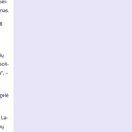
Sei­
­nas.
28
sių
o­li­
u“, –
ge­lė
ė La­
bų