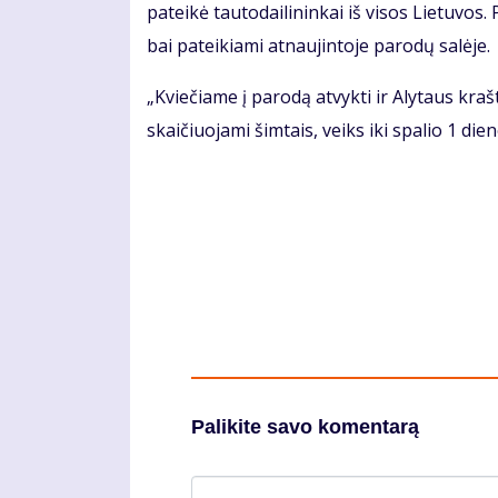
pa­tei­kė tau­to­dai­li­nin­kai iš vi­sos Lie­tu­vos
bai pa­tei­kia­mi at­nau­jin­to­je pa­ro­dų sa­lė­je.
„Kvie­čia­me į pa­ro­dą at­vyk­ti ir Aly­taus kraš
skai­čiuo­ja­mi šim­tais, veiks iki spa­lio 1 die­n
Palikite savo komentarą