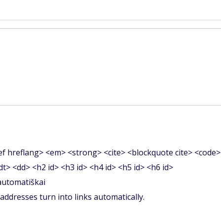
f hreflang> <em> <strong> <cite> <blockquote cite> <code>
<dt> <dd> <h2 id> <h3 id> <h4 id> <h5 id> <h6 id>
 automatiškai
ddresses turn into links automatically.