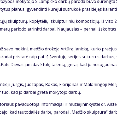
o­žy­bos mo­ky­to­jo S.Lam­pic­ko dar­bų pa­ro­da bu­vo su­reng­ta 
­ty­tus pla­nus įgy­ven­din­ti kū­rė­jui su­truk­dė pra­si­dė­jęs ka­ran­ti
­jų skulp­tū­rų, kop­ly­tė­lių, skulp­tū­ri­nių kom­po­zi­ci­jų, iš vi­so 
 me­tų pe­ri­odo at­rink­ti dar­bai. Nau­jau­sias – per­nai iš­skob­tas
ž sa­vo mo­ki­nį, me­džio dro­žė­ją Ar­tū­rą Ja­nic­ką, ku­rio pra­ėju­
a­ro­dai pri­sta­tė taip pat iš šven­tų­jų se­ri­jos su­kur­tus dar­bus, s
. „Pats Die­vas jam da­vė to­kį ta­len­tą, ge­rai, kad jo ne­su­ga­di­na
­tie­ji: Jur­gis, Juo­za­pas, Ro­kas, Flo­ri­jo­nas ir Ma­lo­nin­go­ji Mer­
ir tuo, kad jo dar­bai gre­ta mo­ky­to­jo dar­bų.
­riaus pa­va­duo­to­ja in­for­ma­ci­jai ir mu­zie­ji­nin­kys­tei dr. Ais­t
bė­jo, kad tau­to­dai­lės dar­bų pa­ro­dai „Me­džio skulp­tū­ra“ dar­