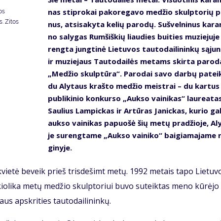
nas stip­ro­kai pa­ko­re­ga­vo me­džio skulp­to­rių p
os
. Zitos
nus, at­si­sa­ky­ta ke­lių pa­ro­dų. Su­švel­ni­nus ka­ran
no sa­ly­gas Rum­šiš­kių liau­dies bui­ties mu­zie­ju­je
reng­ta jung­ti­nė Lie­tu­vos tau­to­dai­li­nin­kų są­ju
ir mu­zie­jaus Tau­to­dai­lės me­tams skir­ta pa­ro­d
„Me­džio skulp­tū­ra“. Pa­ro­dai sa­vo dar­bų pa­tei­
du Aly­taus kraš­to me­džio meist­rai – du kar­tus
pub­li­ki­nio kon­kur­so „Auk­so vai­ni­kas“ lau­re­a­ta
Sau­lius Lam­pic­kas ir Ar­tū­ras Ja­nic­kas, ku­rio gal
auk­so vai­ni­kas pa­puo­šė šių me­tų pra­džio­je, Aly
je su­reng­ta­me „Auk­so vai­ni­ko“ bai­gia­ma­ja­me 
gi­ny­je.
­kvie­tė be­veik prieš tris­de­šimt me­tų. 1992 me­tais ta­po Lie­tu­v
­kio­li­ka me­tų me­džio skulp­to­riui bu­vo su­teik­tas me­no kū­rė­jo
aus ap­skri­ties tau­to­dai­li­nin­kų.