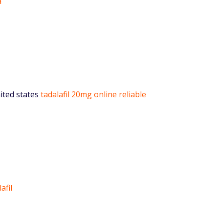
a
nited states
tadalafil 20mg online reliable
afil