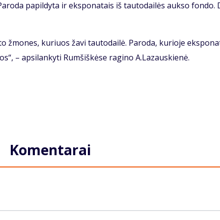
. Pa­ro­da pa­pil­dy­ta ir eks­po­na­tais iš tau­to­dai­lės auk­so fon­do.
­to žmo­nes, ku­riuos ža­vi tau­to­dai­lė. Pa­ro­da, ku­rio­je eks­po­na­
os“, – ap­si­lan­ky­ti Rum­šiš­kė­se ra­gi­no A.La­zaus­kie­nė.
Komentarai