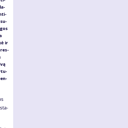
la­
­ti­
 su­
n­gos
a
kė ir
 res­
s
­vą
­tu­
ren­
os
 sta­