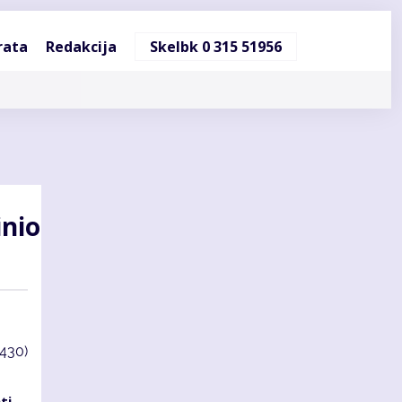
ndinė
rata
Redakcija
Skelbk 0 315 51956
cija
­nio
3430)
ti­