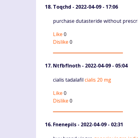
Toqchd
- 2022-04-09 - 17:06
Komentaras
purchase dutasteride without prescr
Like
0
Dislike
0
NtfbfInoth
- 2022-04-09 - 05:04
Komentaras
cialis tadalafil
cialis 20 mg
Like
0
Dislike
0
Fnenepils
- 2022-04-09 - 02:31