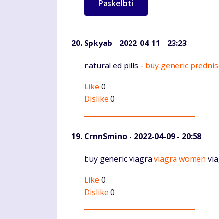
Spkyab
- 2022-04-11 - 23:23
Komentaras
natural ed pills -
buy generic predni
Like
0
Dislike
0
CrnnSmino
- 2022-04-09 - 20:58
Komentaras
buy generic viagra
viagra women
via
Like
0
Dislike
0