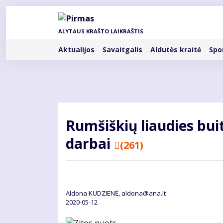
Pereiti
į
pagrindinį
ALYTAUS KRAŠTO LAIKRAŠTIS
turinį
Rubrikos
Aktualijos
Savaitgalis
Aldutės kraitė
Spo
Rum­šiš­kių liau­dies bui­t
dar­bai
(261)
Aldona KUDZIENĖ, aldona@ana.lt
2020-05-12