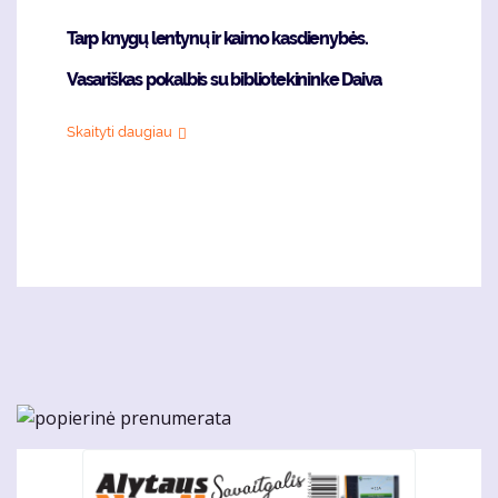
Tarp knygų lentynų ir kaimo kasdienybės.
Vasariškas pokalbis su bibliotekininke Daiva
Skaityti daugiau