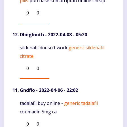
pills
purchase sumatriptan online cheap
0
0
DbngInoth
- 2022-04-08 - 05:20
sildenafil doesn't work
generic sildenafil
Komentaras
citrate
0
0
Gndflo
- 2022-04-06 - 22:02
tadalafil buy online -
generic tadalafil
Komentaras
coumadin 5mg ca
0
0