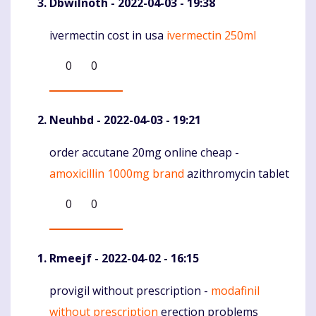
DbwiInoth
- 2022-04-03 - 19:38
ivermectin cost in usa
ivermectin 250ml
Komentaras
0
0
Neuhbd
- 2022-04-03 - 19:21
order accutane 20mg online cheap -
Komentaras
amoxicillin 1000mg brand
azithromycin tablet
0
0
Rmeejf
- 2022-04-02 - 16:15
provigil without prescription -
modafinil
Komentaras
without prescription
erection problems