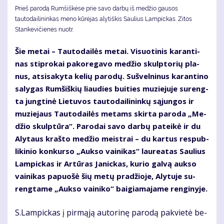
Prieš parodą Rumšiškėse prie savo darbų iš medžio gausos
tautodailininkas meno kūrėjas alytiškis Saulius Lampickas. Zitos
Stankevičienės nuotr.
Šie me­tai – Tau­to­dai­lės me­tai. Vi­suo­ti­nis ka­ran­ti­
nas stip­ro­kai pa­ko­re­ga­vo me­džio skulp­to­rių pla­
nus, at­si­sa­ky­ta ke­lių pa­ro­dų. Su­švel­ni­nus ka­ran­ti­no
sa­ly­gas Rum­šiš­kių liau­dies bui­ties mu­zie­ju­je su­reng­
ta jung­ti­nė Lie­tu­vos tau­to­dai­li­nin­kų są­jun­gos ir
mu­zie­jaus Tau­to­dai­lės me­tams skir­ta pa­ro­da „Me­
džio skulp­tū­ra“. Pa­ro­dai sa­vo dar­bų pa­tei­kė ir du
Aly­taus kraš­to me­džio meist­rai – du kar­tus res­pub­
li­ki­nio kon­kur­so „Auk­so vai­ni­kas“ lau­re­a­tas Sau­lius
Lam­pic­kas ir Ar­tū­ras Ja­nic­kas, ku­rio gal­vą auk­so
vai­ni­kas pa­puo­šė šių me­tų pra­džio­je, Aly­tu­je su­
reng­ta­me „Auk­so vai­ni­ko“ bai­gia­ma­ja­me ren­gi­ny­je.
S.Lam­pic­kas į pir­mą­ją au­to­ri­nę pa­ro­dą pa­kvie­tė be­