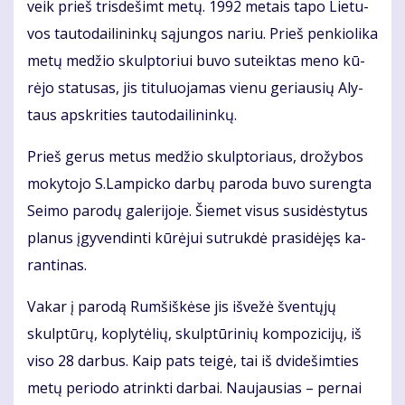
veik prieš tris­de­šimt me­tų. 1992 me­tais ta­po Lie­tu­
vos tau­to­dai­li­nin­kų są­jun­gos na­riu. Prieš pen­kio­li­ka
me­tų me­džio skulp­to­riui bu­vo su­teik­tas me­no kū­
rė­jo sta­tu­sas, jis ti­tu­luo­ja­mas vie­nu ge­riau­sių Aly­
taus ap­skri­ties tau­to­dai­li­nin­kų.
Prieš ge­rus me­tus me­džio skulp­to­riaus, dro­žy­bos
mo­ky­to­jo S.Lam­pic­ko dar­bų pa­ro­da bu­vo su­reng­ta
Sei­mo pa­ro­dų ga­le­ri­jo­je. Šie­met vi­sus su­si­dės­ty­tus
pla­nus įgy­ven­din­ti kū­rė­jui su­truk­dė pra­si­dė­jęs ka­
ran­ti­nas.
Va­kar į pa­ro­dą Rum­šiš­kė­se jis iš­ve­žė šven­tų­jų
skulp­tū­rų, kop­ly­tė­lių, skulp­tū­ri­nių kom­po­zi­ci­jų, iš
vi­so 28 dar­bus. Kaip pats tei­gė, tai iš dvi­de­šim­ties
me­tų pe­ri­odo at­rink­ti dar­bai. Nau­jau­sias – per­nai