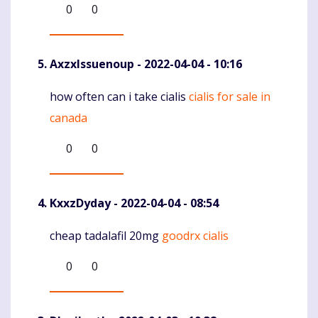
0
0
AxzxIssuenoup
- 2022-04-04 - 10:16
how often can i take cialis
cialis for sale in
Komentaras
canada
0
0
KxxzDyday
- 2022-04-04 - 08:54
cheap tadalafil 20mg
goodrx cialis
Komentaras
0
0