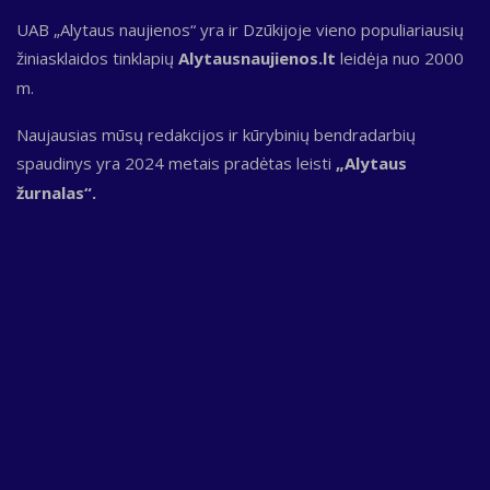
UAB „Alytaus naujienos“ yra ir Dzūkijoje vieno populiariausių
žiniasklaidos tinklapių
Alytausnaujienos.lt
leidėja nuo 2000
m.
Naujausias mūsų redakcijos ir kūrybinių bendradarbių
spaudinys yra 2024 metais pradėtas leisti
„Alytaus
žurnalas“.