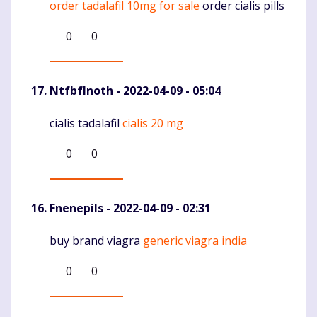
order tadalafil 10mg for sale
order cialis pills
0
0
NtfbfInoth
- 2022-04-09 - 05:04
cialis tadalafil
cialis 20 mg
Komentaras
0
0
Fnenepils
- 2022-04-09 - 02:31
buy brand viagra
generic viagra india
Komentaras
0
0