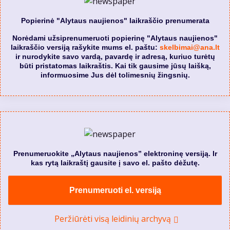
Popierinė "Alytaus naujienos" laikraščio prenumerata
Norėdami užsiprenumeruoti popierinę "Alytaus naujienos"
laikraščio versiją rašykite mums el. paštu:
skelbimai@ana.lt
ir nurodykite savo vardą, pavardę ir adresą, kuriuo turėtų
būti pristatomas laikraštis. Kai tik gausime jūsų laišką,
informuosime Jus dėl tolimesnių žingsnių.
Prenumeruokite „Alytaus naujienos” elektroninę versiją. Ir
kas rytą laikraštį gausite į savo el. pašto dėžutę.
Prenumeruoti el. versiją
Peržiūrėti visą leidinių archyvą