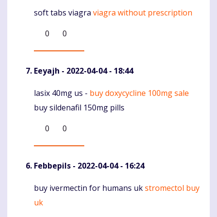
soft tabs viagra
viagra without prescription
Komentaras
0
0
Eeyajh
- 2022-04-04 - 18:44
lasix 40mg us -
buy doxycycline 100mg sale
Komentaras
buy sildenafil 150mg pills
0
0
Febbepils
- 2022-04-04 - 16:24
buy ivermectin for humans uk
stromectol buy
Komentaras
uk