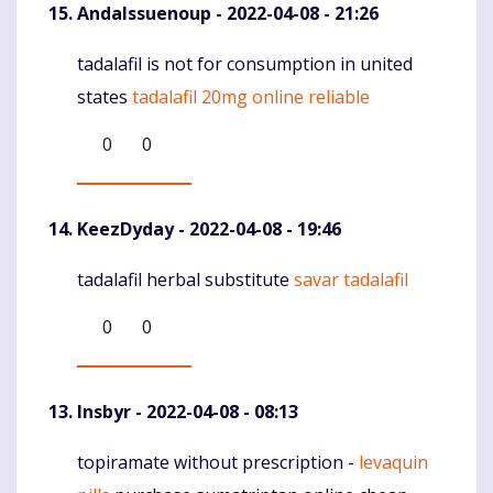
AndaIssuenoup
- 2022-04-08 - 21:26
tadalafil is not for consumption in united
Komentaras
states
tadalafil 20mg online reliable
0
0
KeezDyday
- 2022-04-08 - 19:46
tadalafil herbal substitute
savar tadalafil
Komentaras
0
0
Insbyr
- 2022-04-08 - 08:13
topiramate without prescription -
levaquin
Komentaras