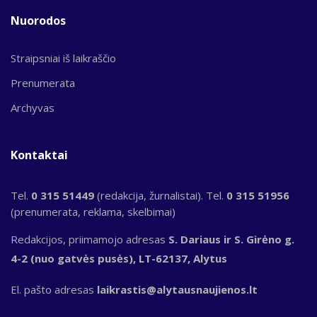
Nuorodos
Straipsniai iš laikraščio
Prenumerata
Archyvas
Kontaktai
Tel.
0 315 51449
(redakcija, žurnalistai). Tel.
0 315 51956
(prenumerata, reklama, skelbimai)
Redakcijos, priimamojo adresas
S. Dariaus ir S. Girėno g.
4-2 (nuo gatvės pusės), LT-62137, Alytus
El. pašto adresas
laikrastis@alytausnaujienos.lt