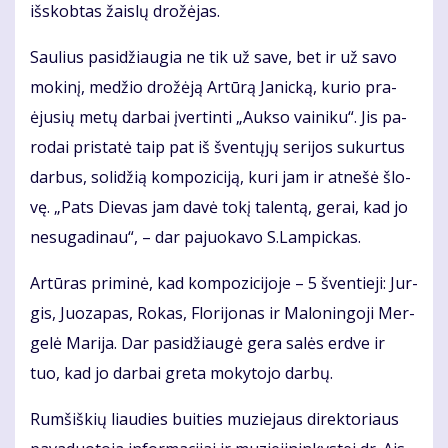
iš­skob­tas žais­lų dro­žė­jas.
Sau­lius pa­si­džiau­gia ne tik už sa­ve, bet ir už sa­vo
mo­ki­nį, me­džio dro­žė­ją Ar­tū­rą Ja­nic­ką, ku­rio pra­
ėju­sių me­tų dar­bai įver­tin­ti „Auk­so vai­ni­ku“. Jis pa­
ro­dai pri­sta­tė taip pat iš šven­tų­jų se­ri­jos su­kur­tus
dar­bus, so­li­džią kom­po­zi­ci­ją, ku­ri jam ir at­ne­šė šlo­
vę. „Pats Die­vas jam da­vė to­kį ta­len­tą, ge­rai, kad jo
ne­su­ga­di­nau“, – dar pa­juo­ka­vo S.Lam­pic­kas.
Ar­tū­ras pri­mi­nė, kad kom­po­zi­ci­jo­je – 5 šven­tie­ji: Jur­
gis, Juo­za­pas, Ro­kas, Flo­ri­jo­nas ir Ma­lo­nin­go­ji Mer­
ge­lė Ma­ri­ja. Dar pa­si­džiau­gė ge­ra sa­lės erd­ve ir
tuo, kad jo dar­bai gre­ta mo­ky­to­jo dar­bų.
Rum­šiš­kių liau­dies bui­ties mu­zie­jaus di­rek­to­riaus