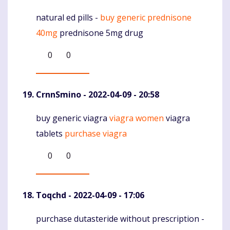
natural ed pills -
buy generic prednisone
Komentaras
40mg
prednisone 5mg drug
0
0
CrnnSmino
- 2022-04-09 - 20:58
buy generic viagra
viagra women
viagra
Komentaras
tablets
purchase viagra
0
0
Toqchd
- 2022-04-09 - 17:06
purchase dutasteride without prescription -
Komentaras