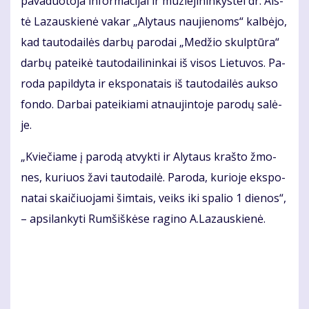
pa­va­duo­to­ja in­for­ma­ci­jai ir mu­zie­ji­nin­kys­tei dr. Ais­
tė La­zaus­kie­nė va­kar „Aly­taus nau­jie­noms“ kal­bė­jo,
kad tau­to­dai­lės dar­bų pa­ro­dai „Me­džio skulp­tū­ra“
dar­bų pa­tei­kė tau­to­dai­li­nin­kai iš vi­sos Lie­tu­vos. Pa­
ro­da pa­pil­dy­ta ir eks­po­na­tais iš tau­to­dai­lės auk­so
fon­do. Dar­bai pa­tei­kia­mi at­nau­jin­to­je pa­ro­dų sa­lė­
je.
„Kvie­čia­me į pa­ro­dą at­vyk­ti ir Aly­taus kraš­to žmo­
nes, ku­riuos ža­vi tau­to­dai­lė. Pa­ro­da, ku­rio­je eks­po­
na­tai skai­čiuo­ja­mi šim­tais, veiks iki spa­lio 1 die­nos“,
– ap­si­lan­ky­ti Rum­šiš­kė­se ra­gi­no A.La­zaus­kie­nė.