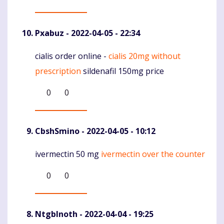
Pxabuz
- 2022-04-05 - 22:34
cialis order online -
cialis 20mg without
Komentaras
prescription
sildenafil 150mg price
0
0
CbshSmino
- 2022-04-05 - 10:12
ivermectin 50 mg
ivermectin over the counter
Komentaras
0
0
NtgbInoth
- 2022-04-04 - 19:25