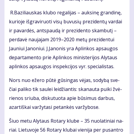
R.Ba­zi­liaus­kas klu­bo re­ga­li­jas – auk­si­nę gran­di­nę,
ku­rio­je iš­gra­vi­ruo­ti vi­sų bu­vu­sių pre­zi­den­tų var­dai
ir pa­var­dės, ant­spau­dą ir pre­zi­den­to skam­bu­tį –
per­da­vė nau­ja­jam 2019–2020 me­tų pre­zi­den­tui
Jauniui Ja­no­niui. J.Ja­no­nis yra Ap­lin­kos ap­sau­gos
de­par­ta­men­to prie Ap­lin­kos mi­nis­te­ri­jos Aly­taus
ap­lin­kos ap­sau­gos ins­pek­ci­jos vyr. spe­cia­lis­tas.
Nors nuo eže­ro pū­tė gū­sin­gas vė­jas, so­dy­bą sve­
čiai pa­li­ko tik sau­lei lei­džian­tis: ska­nau­ta pui­ki žvė­
rie­nos sriu­ba, dis­ku­tuo­ta apie bū­si­mus dar­bus,
azar­tiš­kai var­žy­ta­si pe­tan­kės var­žy­bo­se.
Šiuo me­tu Aly­taus Ro­ta­ry klu­be – 35 nuo­la­ti­niai na­
riai. Lie­tu­vo­je 56 Ro­ta­ry klu­bai vie­ni­ja per pus­an­tro