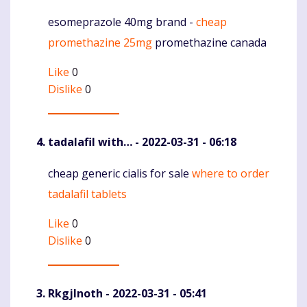
esomeprazole 40mg brand -
cheap
Komentaras
promethazine 25mg
promethazine canada
Like
0
Dislike
0
tadalafil with…
- 2022-03-31 - 06:18
cheap generic cialis for sale
where to order
Komentaras
tadalafil tablets
Like
0
Dislike
0
RkgjInoth
- 2022-03-31 - 05:41