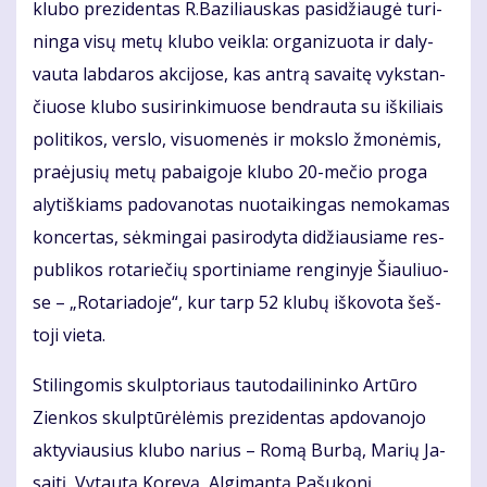
klu­bo pre­zi­den­tas R.Ba­zi­liaus­kas pa­si­džiau­gė tu­ri­
nin­ga vi­sų me­tų klu­bo veik­la: or­ga­ni­zuo­ta ir da­ly­
vau­ta lab­da­ros ak­ci­jo­se, kas an­trą sa­vai­tę vyks­tan­
čiuo­se klu­bo su­si­rin­ki­muo­se ben­drau­ta su iš­ki­liais
po­li­ti­kos, ver­slo, vi­suo­me­nės ir moks­lo žmo­nė­mis,
pra­ėju­sių me­tų pa­bai­go­je klu­bo 20-me­čio pro­ga
aly­tiš­kiams pa­do­va­no­tas nuo­tai­kin­gas ne­mo­ka­mas
kon­cer­tas, sėk­min­gai pa­si­ro­dy­ta di­džiau­sia­me res­
pub­li­kos ro­ta­rie­čių spor­ti­nia­me ren­gi­ny­je Šiau­liuo­
se – „Ro­ta­ria­do­je“, kur tarp 52 klu­bų iš­ko­vo­ta šeš­
to­ji vie­ta.
Sti­lin­go­mis skulp­to­riaus tau­to­dai­li­nin­ko Ar­tū­ro
Zien­kos skulp­tū­rė­lė­mis pre­zi­den­tas ap­do­va­no­jo
ak­ty­viau­sius klu­bo na­rius – Ro­mą Bur­bą, Ma­rių Ja­
sai­tį, Vy­tau­tą Ko­re­vą, Al­gi­man­tą Pa­šu­ko­nį.