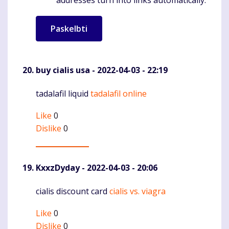
addresses turn into links automatically.
buy cialis usa
- 2022-04-03 - 22:19
tadalafil liquid
tadalafil online
Komentaras
Like
0
Dislike
0
KxxzDyday
- 2022-04-03 - 20:06
cialis discount card
cialis vs. viagra
Komentaras
Like
0
Dislike
0