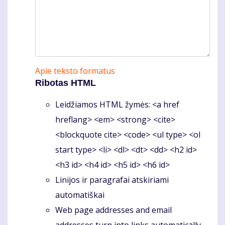
Apie teksto formatus
Ribotas HTML
Leidžiamos HTML žymės: <a href
hreflang> <em> <strong> <cite>
<blockquote cite> <code> <ul type> <ol
start type> <li> <dl> <dt> <dd> <h2 id>
<h3 id> <h4 id> <h5 id> <h6 id>
Linijos ir paragrafai atskiriami
automatiškai
Web page addresses and email