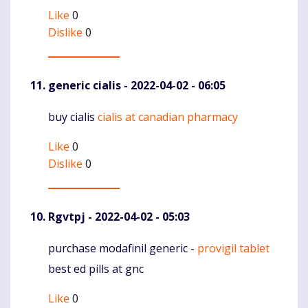
Like
0
Dislike
0
generic cialis
- 2022-04-02 - 06:05
buy cialis
cialis at canadian pharmacy
Komentaras
Like
0
Dislike
0
Rgvtpj
- 2022-04-02 - 05:03
purchase modafinil generic -
provigil tablet
Komentaras
best ed pills at gnc
Like
0