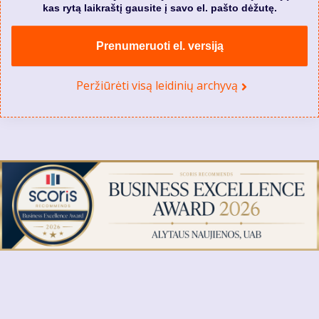
kas rytą laikraštį gausite į savo el. pašto dėžutę.
Prenumeruoti el. versiją
Peržiūrėti visą leidinių archyvą