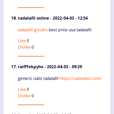
tadalafil online
- 2022-04-03 - 12:56
tadalafil goodrx
best price usa tadalafil
Komentaras
Like
0
Dislike
0
raifffekpyhx
- 2022-04-03 - 09:29
generic cialis tadalafil
https://cialiswbtc.com/
Komentaras
Like
0
Dislike
0