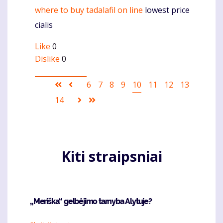
where to buy tadalafil on line
lowest price
Komentaras
cialis
Like
0
Dislike
0
Pagination
First
Ankstesnis
Puslapis
6
Puslapis
7
Puslapis
8
Puslapis
9
Current
10
Puslapis
11
Puslapis
12
Puslapis
13
page
puslapis
page
Puslapis
14
Sekantis
Last
puslapis
page
Kiti straipsniai
„Meriška“ gelbėjimo tarnyba Alytuje?