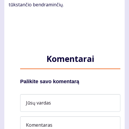
tūks­tan­čio ben­dra­min­čių.
Komentarai
Palikite savo komentarą
Jūsų vardas
Komentaras