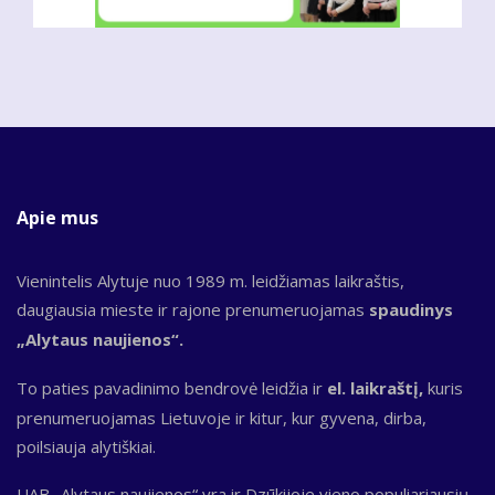
Apie mus
Vienintelis Alytuje nuo 1989 m. leidžiamas laikraštis,
daugiausia mieste ir rajone prenumeruojamas
spaudinys
„Alytaus naujienos“.
To paties pavadinimo bendrovė leidžia ir
el. laikraštį,
kuris
prenumeruojamas Lietuvoje ir kitur, kur gyvena, dirba,
poilsiauja alytiškiai.
UAB „Alytaus naujienos“ yra ir Dzūkijoje vieno populiariausių