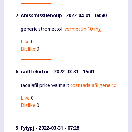
AmssmIssuenoup
- 2022-04-01 - 04:40
generic stromectol
ivermectin 10 mg
Komentaras
Like
0
Dislike
0
raifffekxtne
- 2022-03-31 - 15:41
tadalafil price walmart
cost tadalafil generic
Komentaras
Like
0
Dislike
0
Fyiypj
- 2022-03-31 - 07:28