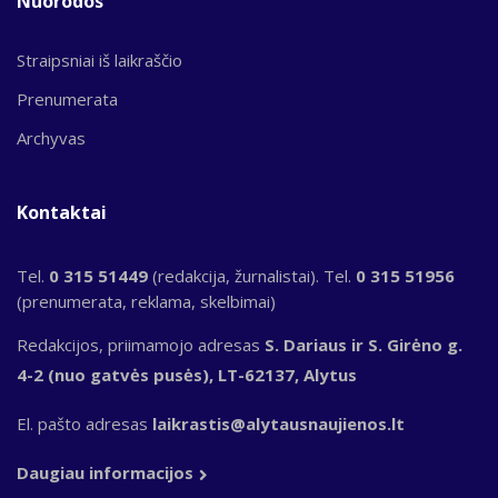
Nuorodos
Straipsniai iš laikraščio
Prenumerata
Archyvas
Kontaktai
Tel.
0 315 51449
(redakcija, žurnalistai). Tel.
0 315 51956
(prenumerata, reklama, skelbimai)
Redakcijos, priimamojo adresas
S. Dariaus ir S. Girėno g.
4-2 (nuo gatvės pusės), LT-62137, Alytus
El. pašto adresas
laikrastis@alytausnaujienos.lt
Daugiau informacijos