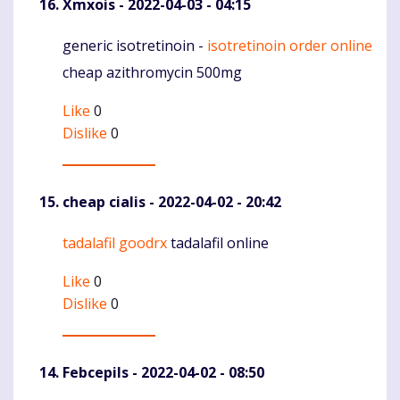
Xmxois
- 2022-04-03 - 04:15
generic isotretinoin -
isotretinoin order online
Komentaras
cheap azithromycin 500mg
Like
0
Dislike
0
cheap cialis
- 2022-04-02 - 20:42
tadalafil goodrx
tadalafil online
Komentaras
Like
0
Dislike
0
Febcepils
- 2022-04-02 - 08:50