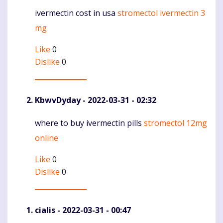
ivermectin cost in usa
stromectol ivermectin 3
Komentaras
mg
Like
0
Dislike
0
KbwvDyday
- 2022-03-31 - 02:32
where to buy ivermectin pills
stromectol 12mg
Komentaras
online
Like
0
Dislike
0
cialis
- 2022-03-31 - 00:47