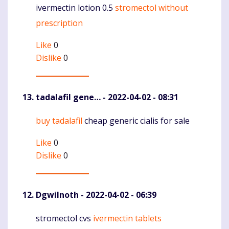
ivermectin lotion 0.5
stromectol without
Komentaras
prescription
Like
0
Dislike
0
tadalafil gene…
- 2022-04-02 - 08:31
buy tadalafil
cheap generic cialis for sale
Komentaras
Like
0
Dislike
0
DgwiInoth
- 2022-04-02 - 06:39
stromectol cvs
ivermectin tablets
Komentaras