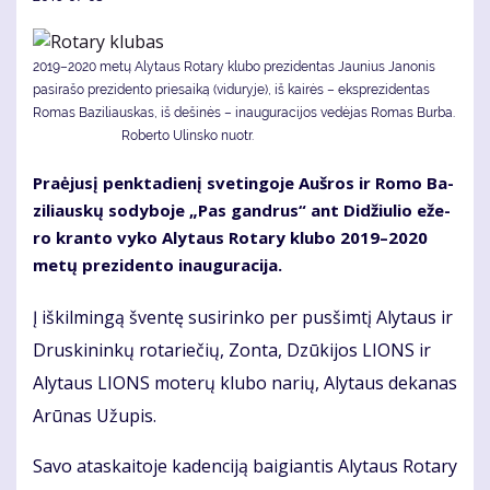
2019–2020 metų Alytaus Rotary klubo prezidentas Jaunius Janonis
pasirašo prezidento priesaiką (viduryje), iš kairės – eksprezidentas
Romas Baziliauskas, iš dešinės – inauguracijos vedėjas Romas Burba.
Roberto Ulinsko nuotr.
Pra­ėju­sį penk­ta­die­nį sve­tin­go­je Auš­ros ir Ro­mo Ba­
zi­liaus­kų so­dy­bo­je „Pas gan­drus“ ant Di­džiu­lio eže­
ro kran­to vy­ko Aly­taus Ro­ta­ry klu­bo 2019–2020
me­tų pre­zi­den­to inau­gu­ra­ci­ja.
Į iš­kil­min­gą šven­tę su­si­rin­ko per pus­šim­tį Aly­taus ir
Drus­ki­nin­kų ro­ta­rie­čių, Zon­ta, Dzū­ki­jos LIONS ir
Aly­taus LIONS mo­te­rų klu­bo na­rių, Aly­taus de­ka­nas
Arū­nas Už­upis.
Sa­vo ata­skai­to­je ka­den­ci­ją bai­gian­tis Aly­taus Ro­ta­ry