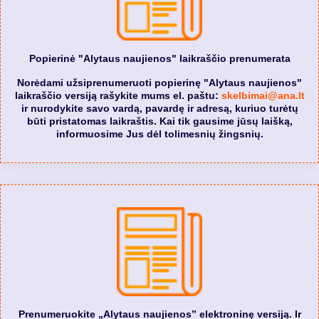
Popierinė "Alytaus naujienos" laikraščio prenumerata
Norėdami užsiprenumeruoti popierinę "Alytaus naujienos"
laikraščio versiją rašykite mums el. paštu:
skelbimai@ana.lt
ir nurodykite savo vardą, pavardę ir adresą, kuriuo turėtų
būti pristatomas laikraštis. Kai tik gausime jūsų laišką,
informuosime Jus dėl tolimesnių žingsnių.
Prenumeruokite „Alytaus naujienos” elektroninę versiją. Ir