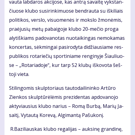
vau­ta lab­da­ros ak­ci­jo­se, kas an­trą sa­vai­tę vyks­tan­
čiuo­se klu­bo su­si­rin­ki­muo­se ben­drau­ta su iš­ki­liais
po­li­ti­kos, ver­slo, vi­suo­me­nės ir moks­lo žmo­nė­mis,
pra­ėju­sių me­tų pa­bai­go­je klu­bo 20-me­čio pro­ga
aly­tiš­kiams pa­do­va­no­tas nuo­tai­kin­gas ne­mo­ka­mas
kon­cer­tas, sėk­min­gai pa­si­ro­dy­ta di­džiau­sia­me res­
pub­li­kos ro­ta­rie­čių spor­ti­nia­me ren­gi­ny­je Šiau­liuo­
se – „Ro­ta­ria­do­je“, kur tarp 52 klu­bų iš­ko­vo­ta šeš­
to­ji vie­ta.
Sti­lin­go­mis skulp­to­riaus tau­to­dai­li­nin­ko Ar­tū­ro
Zien­kos skulp­tū­rė­lė­mis pre­zi­den­tas ap­do­va­no­jo
ak­ty­viau­sius klu­bo na­rius – Ro­mą Bur­bą, Ma­rių Ja­
sai­tį, Vy­tau­tą Ko­re­vą, Al­gi­man­tą Pa­šu­ko­nį.
R.Ba­zi­liaus­kas klu­bo re­ga­li­jas – auk­si­nę gran­di­nę,