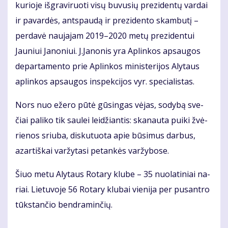
ku­rio­je iš­gra­vi­ruo­ti vi­sų bu­vu­sių pre­zi­den­tų var­dai
ir pa­var­dės, ant­spau­dą ir pre­zi­den­to skam­bu­tį –
per­da­vė nau­ja­jam 2019–2020 me­tų pre­zi­den­tui
Jauniui Ja­no­niui. J.Ja­no­nis yra Ap­lin­kos ap­sau­gos
de­par­ta­men­to prie Ap­lin­kos mi­nis­te­ri­jos Aly­taus
ap­lin­kos ap­sau­gos ins­pek­ci­jos vyr. spe­cia­lis­tas.
Nors nuo eže­ro pū­tė gū­sin­gas vė­jas, so­dy­bą sve­
čiai pa­li­ko tik sau­lei lei­džian­tis: ska­nau­ta pui­ki žvė­
rie­nos sriu­ba, dis­ku­tuo­ta apie bū­si­mus dar­bus,
azar­tiš­kai var­žy­ta­si pe­tan­kės var­žy­bo­se.
Šiuo me­tu Aly­taus Ro­ta­ry klu­be – 35 nuo­la­ti­niai na­
riai. Lie­tu­vo­je 56 Ro­ta­ry klu­bai vie­ni­ja per pus­an­tro
tūks­tan­čio ben­dra­min­čių.