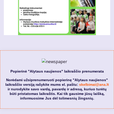
Popierinė "Alytaus naujienos" laikraščio prenumerata
Norėdami užsiprenumeruoti popierinę "Alytaus naujienos"
laikraščio versiją rašykite mums el. paštu:
skelbimai@ana.lt
ir nurodykite savo vardą, pavardę ir adresą, kuriuo turėtų
būti pristatomas laikraštis. Kai tik gausime jūsų laišką,
informuosime Jus dėl tolimesnių žingsnių.