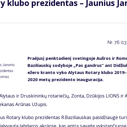
ry klu­bo pre­zi­den­tas – Jau­nius Ja­
Nr.
76 (1
Pra­ėju­sį penk­ta­die­nį sve­tin­go­je Auš­ros ir Ro­m
Ba­zi­liaus­kų so­dy­bo­je „Pas gan­drus“ ant Di­džiu­
s Janonis
ezidentas
eže­ro kran­to vy­ko Aly­taus Ro­ta­ry klu­bo 2019–
 Romas
2020 me­tų pre­zi­den­to inau­gu­ra­ci­ja.
į Aly­taus ir Drus­ki­nin­kų ro­ta­rie­čių, Zon­ta, Dzū­ki­jos LIONS ir 
e­ka­nas Arū­nas Už­upis.
taus Ro­ta­ry klu­bo pre­zi­den­tas R.Ba­zi­liaus­kas pa­si­džiau­gė tu­ri
a­ly­vau­ta lab­da­ros ak­ci­jo­se, kas an­trą sa­vai­tę vyks­tan­čiuo­s