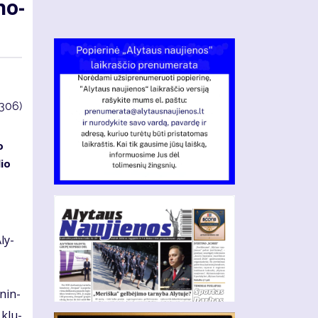
no­
3306)
o
lio
Aly­
­nin­
e klu­