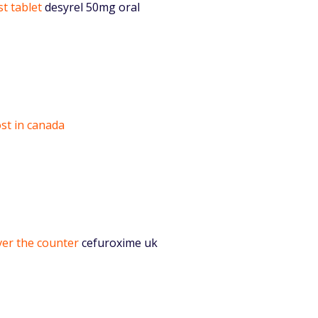
t tablet
desyrel 50mg oral
ost in canada
er the counter
cefuroxime uk