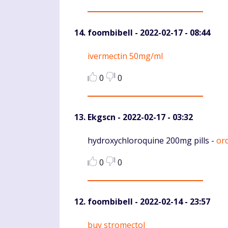
foombibell
- 2022-02-17 - 08:44
Komentaras
ivermectin 50mg/ml
0
0
Ekgscn
- 2022-02-17 - 03:32
Komentaras
hydroxychloroquine 200mg pills -
ord
0
0
foombibell
- 2022-02-14 - 23:57
Komentaras
buy stromectol