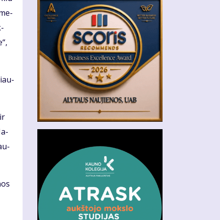
ų me­
k­
e“,
viau­
ir
Ja­
sau­
­nos