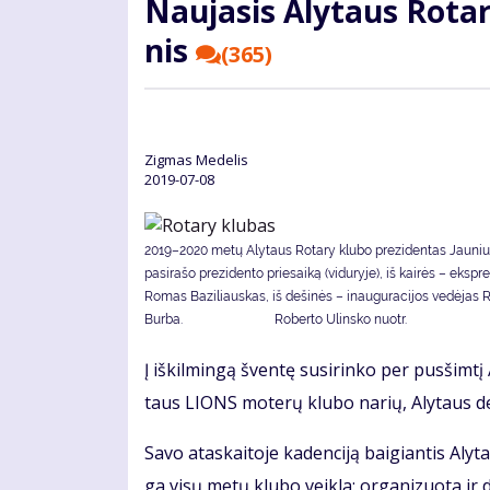
Nau­ja­sis Aly­taus Ro­ta­
nis
(365)
Zig­mas Me­de­lis
2019-07-08
2019–2020 metų Alytaus Rotary klubo prezidentas Jauniu
pasirašo prezidento priesaiką (viduryje), iš kairės – ekspr
Romas Baziliauskas, iš dešinės – inauguracijos vedėjas
Burba. Roberto Ulinsko nuotr.
Į iš­kil­min­gą šven­tę su­si­rin­ko per pus­šim­t
taus LIONS mo­te­rų klu­bo na­rių, Aly­taus d
Sa­vo ata­skai­to­je ka­den­ci­ją bai­gian­tis Aly­
ga vi­sų me­tų klu­bo veik­la: or­ga­ni­zuo­ta ir d