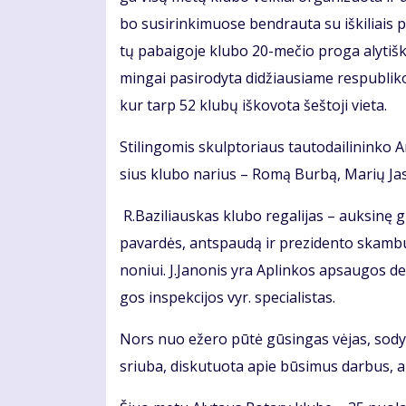
bo su­si­rin­ki­muo­se ben­drau­ta su iš­ki­liais 
tų pa­bai­go­je klu­bo 20-me­čio pro­ga aly­tiš
min­gai pa­si­ro­dy­ta di­džiau­sia­me res­pub­li­ko
kur tarp 52 klu­bų iš­ko­vo­ta šeš­to­ji vie­ta.
Sti­lin­go­mis skulp­to­riaus tau­to­dai­li­nin­ko 
sius klu­bo na­rius – Ro­mą Bur­bą, Ma­rių Ja­sai
R.Ba­zi­liaus­kas klu­bo re­ga­li­jas – auk­si­nę gr
pa­var­dės, ant­spau­dą ir pre­zi­den­to skam­b
no­niui. J.Ja­no­nis yra Ap­lin­kos ap­sau­gos de
gos ins­pek­ci­jos vyr. spe­cia­lis­tas.
Nors nuo eže­ro pū­tė gū­sin­gas vė­jas, so­dy­bą
sriu­ba, dis­ku­tuo­ta apie bū­si­mus dar­bus, aza