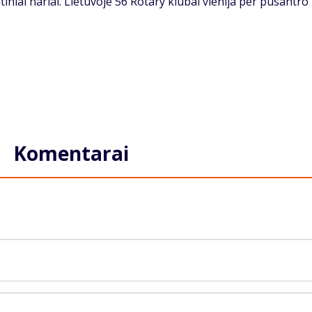
­niai na­riai. Lie­tu­vo­je 56 Ro­ta­ry klu­bai vie­ni­ja per pus­an­tro
Komentarai