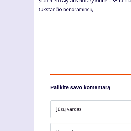
Šiuo me­tu Aly­taus Ro­ta­ry klu­be – 35 nuo­la­ti
tūks­tan­čio ben­dra­min­čių.
Palikite savo komentarą
Jūsų vardas