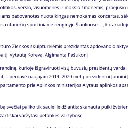
po­li­ti­kos, ver­slo, vi­suo­me­nės ir moks­lo žmo­nė­mis, pra­ėju­si
­kiams pa­do­va­no­tas nuo­tai­kin­gas ne­mo­ka­mas kon­cer­tas, sė
s ro­ta­rie­čių spor­ti­nia­me ren­gi­ny­je Šiau­liuo­se – „Ro­ta­ria­do­j
Ar­tū­ro Zien­kos skulp­tū­rė­lė­mis pre­zi­den­tas ap­do­va­no­jo ak­ty­
­tį, Vy­tau­tą Ko­re­vą, Al­gi­man­tą Pa­šu­ko­nį.
an­di­nę, ku­rio­je iš­gra­vi­ruo­ti vi­sų bu­vu­sių pre­zi­den­tų var­dai 
u­tį – per­da­vė nau­ja­jam 2019–2020 me­tų pre­zi­den­tui Jauniui 
­par­ta­men­to prie Ap­lin­kos mi­nis­te­ri­jos Aly­taus ap­lin­kos ap­
 sve­čiai pa­li­ko tik sau­lei lei­džian­tis: ska­nau­ta pui­ki žvė­rie
r­tiš­kai var­žy­ta­si pe­tan­kės var­žy­bo­se.