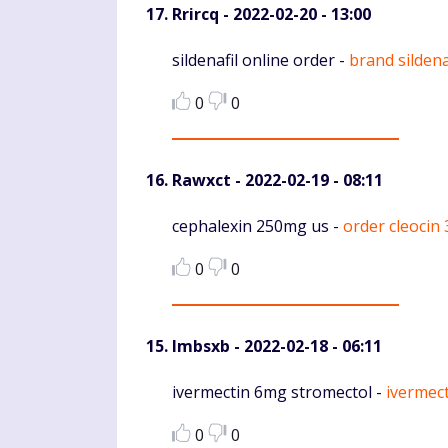
Rrircq
- 2022-02-20 - 13:00
Komentaras
sildenafil online order -
brand sildena
0
0
Rawxct
- 2022-02-19 - 08:11
Komentaras
cephalexin 250mg us -
order cleocin
0
0
Imbsxb
- 2022-02-18 - 06:11
Komentaras
ivermectin 6mg stromectol -
ivermect
0
0