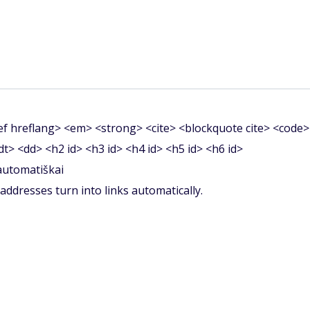
f hreflang> <em> <strong> <cite> <blockquote cite> <code>
<dt> <dd> <h2 id> <h3 id> <h4 id> <h5 id> <h6 id>
 automatiškai
ddresses turn into links automatically.