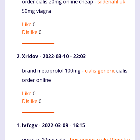
order cialis 20mg online cheap -
sildenafil uk
Komentaras
50mg viagra
Like
0
Dislike
0
Xrldov
- 2022-03-10 - 22:03
brand metoprolol 100mg -
cialis generic
cialis
Komentaras
order online
Like
0
Dislike
0
Ivfcgv
- 2022-03-09 - 16:15
norvasc 10mg sale -
buy omeprazole 10mg for