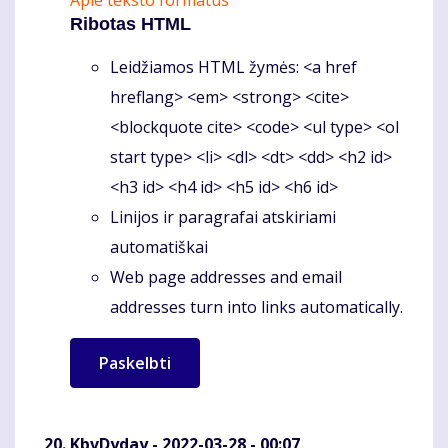
Apie teksto formatus
Ribotas HTML
Leidžiamos HTML žymės: <a href
hreflang> <em> <strong> <cite>
<blockquote cite> <code> <ul type> <ol
start type> <li> <dl> <dt> <dd> <h2 id>
<h3 id> <h4 id> <h5 id> <h6 id>
Linijos ir paragrafai atskiriami
automatiškai
Web page addresses and email
addresses turn into links automatically.
KbvDyday
- 2022-03-28 - 00:07