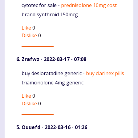
cytotec for sale -
prednisolone 10mg cost
Komentaras
brand synthroid 150mcg
Like
0
Dislike
0
Zrafwz
- 2022-03-17 - 07:08
buy desloratadine generic -
buy clarinex pills
Komentaras
triamcinolone 4mg generic
Like
0
Dislike
0
Ouuefd
- 2022-03-16 - 01:26