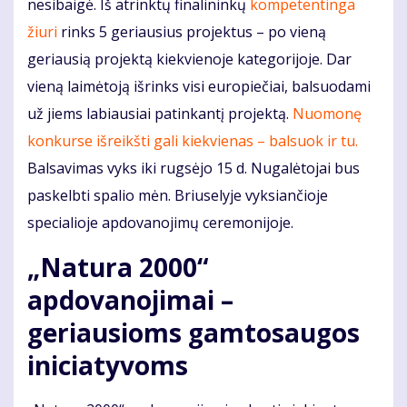
nesibaigė. Iš atrinktų finalininkų
kompetentinga
žiuri
rinks 5 geriausius projektus – po vieną
geriausią projektą kiekvienoje kategorijoje. Dar
vieną laimėtoją išrinks visi europiečiai, balsuodami
už jiems labiausiai patinkantį projektą.
Nuomonę
konkurse išreikšti gali kiekvienas – balsuok ir tu.
Balsavimas vyks iki rugsėjo 15 d. Nugalėtojai bus
paskelbti spalio mėn. Briuselyje vyksiančioje
specialioje apdovanojimų ceremonijoje.
„Natura 2000“
apdovanojimai –
geriausioms gamtosaugos
iniciatyvoms