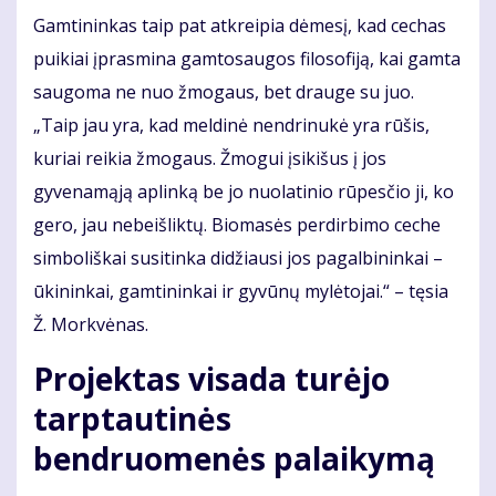
Gamtininkas taip pat atkreipia dėmesį, kad cechas
puikiai įprasmina gamtosaugos filosofiją, kai gamta
saugoma ne nuo žmogaus, bet drauge su juo.
„Taip jau yra, kad meldinė nendrinukė yra rūšis,
kuriai reikia žmogaus. Žmogui įsikišus į jos
gyvenamąją aplinką be jo nuolatinio rūpesčio ji, ko
gero, jau nebeišliktų. Biomasės perdirbimo ceche
simboliškai susitinka didžiausi jos pagalbininkai –
ūkininkai, gamtininkai ir gyvūnų mylėtojai.“ – tęsia
Ž. Morkvėnas.
Projektas visada turėjo
tarptautinės
bendruomenės palaikymą