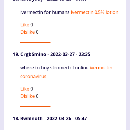
ivermectin for humans
ivermectin 0.5% lotion
Komentaras
Like
0
Dislike
0
CrgbSmino
- 2022-03-27 - 23:35
where to buy stromectol online
ivermectin
Komentaras
coronavirus
Like
0
Dislike
0
RwhInoth
- 2022-03-26 - 05:47