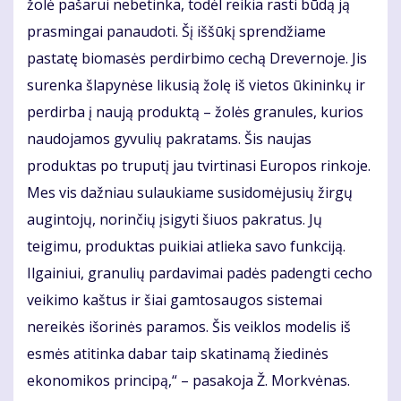
žolė pašarui nebetinka, todėl reikia rasti būdą ją
prasmingai panaudoti. Šį iššūkį sprendžiame
pastatę biomasės perdirbimo cechą Drevernoje. Jis
surenka šlapynėse likusią žolę iš vietos ūkininkų ir
perdirba į naują produktą – žolės granules, kurios
naudojamos gyvulių pakratams. Šis naujas
produktas po truputį jau tvirtinasi Europos rinkoje.
Mes vis dažniau sulaukiame susidomėjusių žirgų
augintojų, norinčių įsigyti šiuos pakratus. Jų
teigimu, produktas puikiai atlieka savo funkciją.
Ilgainiui, granulių pardavimai padės padengti cecho
veikimo kaštus ir šiai gamtosaugos sistemai
nereikės išorinės paramos. Šis veiklos modelis iš
esmės atitinka dabar taip skatinamą žiedinės
ekonomikos principą,“ – pasakoja Ž. Morkvėnas.