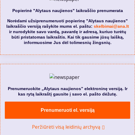
Popierinė "Alytaus naujienos" laikraščio prenumerata
Norėdami užsiprenumeruoti popierinę "Alytaus naujienos"
laikraščio versiją rašykite mums el. paštu:
skelbimai@ana.lt
ir nurodykite savo vardą, pavardę ir adresą, kuriuo turėtų
būti pristatomas laikraštis. Kai tik gausime jūsų laišką,
informuosime Jus dėl tolimesnių žingsnių.
Prenumeruokite „Alytaus naujienos” elektroninę versiją. Ir
kas rytą laikraštį gausite į savo el. pašto dėžutę.
Prenumeruoti el. versiją
Peržiūrėti visą leidinių archyvą