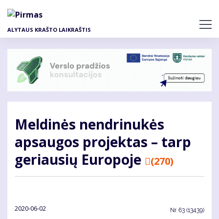
Pereiti
į
pagrindinį
ALYTAUS KRAŠTO LAIKRAŠTIS
turinį
Meldinės nendrinukės
apsaugos projektas – tarp
geriausių Europoje
(270)
2020-06-02
Nr.
63 (13439)