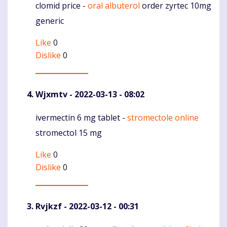
clomid price -
oral albuterol
order zyrtec 10mg
Komentaras
generic
Like
0
Dislike
0
Wjxmtv
- 2022-03-13 - 08:02
ivermectin 6 mg tablet -
stromectole online
Komentaras
stromectol 15 mg
Like
0
Dislike
0
Rvjkzf
- 2022-03-12 - 00:31