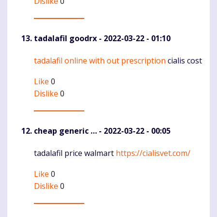
Dislike
0
tadalafil goodrx
- 2022-03-22 - 01:10
tadalafil online with out prescription
cialis cost
Komentaras
Like
0
Dislike
0
cheap generic …
- 2022-03-22 - 00:05
tadalafil price walmart
https://cialisvet.com/
Komentaras
Like
0
Dislike
0