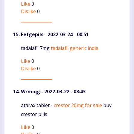
Like
0
Dislike
0
Fefgepils
- 2022-03-24 - 00:51
tadalafil 7mg
tadalafil generic india
Komentaras
Like
0
Dislike
0
Wrmiqg
- 2022-03-22 - 08:43
atarax tablet -
crestor 20mg for sale
buy
Komentaras
crestor pills
Like
0