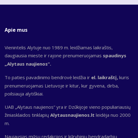
Apie mus
Vienintelis Alytuje nuo 1989 m. leidžiamas laikraštis,
daugiausia mieste ir rajone prenumeruojamas
spaudinys
„Alytaus naujienos“.
To paties pavadinimo bendrovė leidžia ir
el. laikraštį,
kuris
prenumeruojamas Lietuvoje ir kitur, kur gyvena, dirba,
poilsiauja alytiškiai.
UAB „Alytaus naujienos“ yra ir Dzūkijoje vieno populiariausių
žiniasklaidos tinklapių
Alytausnaujienos.lt
leidėja nuo 2000
m.
Naujausias mūsų redakcijos ir kūrybinių bendradarbių