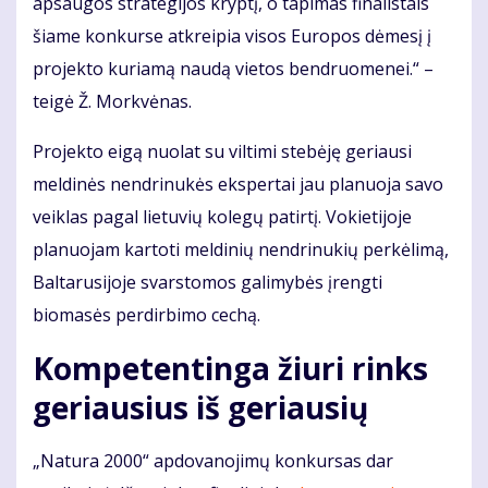
apsaugos strategijos kryptį, o tapimas finalistais
šiame konkurse atkreipia visos Europos dėmesį į
projekto kuriamą naudą vietos bendruomenei.“ –
teigė Ž. Morkvėnas.
Projekto eigą nuolat su viltimi stebėję geriausi
meldinės nendrinukės ekspertai jau planuoja savo
veiklas pagal lietuvių kolegų patirtį. Vokietijoje
planuojam kartoti meldinių nendrinukių perkėlimą,
Baltarusijoje svarstomos galimybės įrengti
biomasės perdirbimo cechą.
Kompetentinga žiuri rinks
geriausius iš geriausių
„Natura 2000“ apdovanojimų konkursas dar