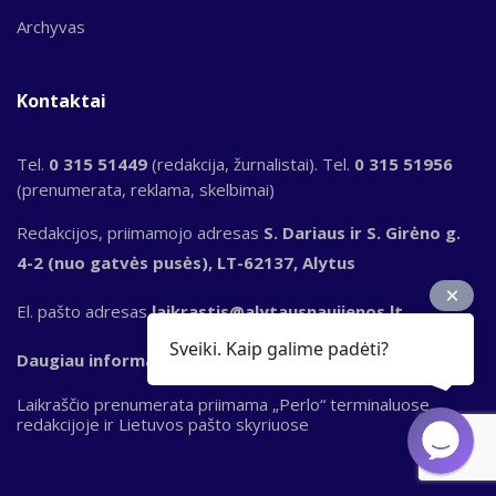
Archyvas
Kontaktai
Tel.
0 315 51449
(redakcija, žurnalistai). Tel.
0 315 51956
(prenumerata, reklama, skelbimai)
Redakcijos, priimamojo adresas
S. Dariaus ir S. Girėno g.
4-2 (nuo gatvės pusės), LT-62137, Alytus
El. pašto adresas
laikrastis@alytausnaujienos.lt
Sveiki. Kaip galime padėti?
Daugiau informacijos
Laikraščio prenumerata priimama „Perlo“ terminaluose,
redakcijoje ir Lietuvos pašto skyriuose