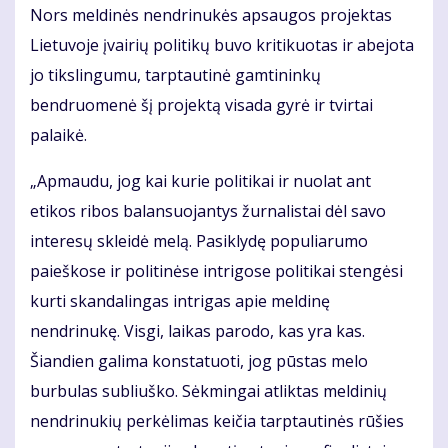
Nors meldinės nendrinukės apsaugos projektas
Lietuvoje įvairių politikų buvo kritikuotas ir abejota
jo tikslingumu, tarptautinė gamtininkų
bendruomenė šį projektą visada gyrė ir tvirtai
palaikė.
„Apmaudu, jog kai kurie politikai ir nuolat ant
etikos ribos balansuojantys žurnalistai dėl savo
interesų skleidė melą. Pasiklydę populiarumo
paieškose ir politinėse intrigose politikai stengėsi
kurti skandalingas intrigas apie meldinę
nendrinukę. Visgi, laikas parodo, kas yra kas.
Šiandien galima konstatuoti, jog pūstas melo
burbulas subliuško. Sėkmingai atliktas meldinių
nendrinukių perkėlimas keičia tarptautinės rūšies