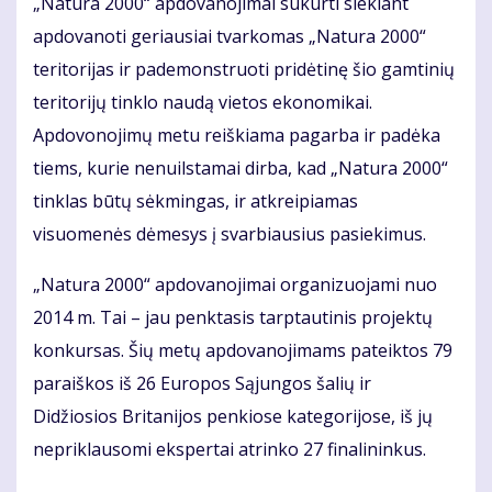
„Natura 2000“ apdovanojimai sukurti siekiant
apdovanoti geriausiai tvarkomas „Natura 2000“
teritorijas ir pademonstruoti pridėtinę šio gamtinių
teritorijų tinklo naudą vietos ekonomikai.
Apdovonojimų metu reiškiama pagarba ir padėka
tiems, kurie nenuilstamai dirba, kad „Natura 2000“
tinklas būtų sėkmingas, ir atkreipiamas
visuomenės dėmesys į svarbiausius pasiekimus.
„Natura 2000“ apdovanojimai organizuojami nuo
2014 m. Tai – jau penktasis tarptautinis projektų
konkursas. Šių metų apdovanojimams pateiktos 79
paraiškos iš 26 Europos Sąjungos šalių ir
Didžiosios Britanijos penkiose kategorijose, iš jų
nepriklausomi ekspertai atrinko 27 finalininkus.