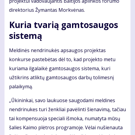
projektui vadovaujantis Baltijos aplinkos forumo
direktorius Žymantas Morkvėnas.
Kuria tvarią gamtosaugos
sistemą
Meldinės nendrinukės apsaugos projektas
konkurse pastebėtas dėl to, kad projekto metu
kuriama ilgalaikė gamtosaugos sistema, kuri
užtikrins atliktų gamtosaugos darbų tolimesnį
palaikymą.
„Ūkininkai, savo laukuose saugodami meldines
nendrinukes turi ženkliai pavėlinti šienavimą, tačiau
tai kompensuoja speciali išmoka, numatyta mūsų
šalies Kaimo plėtros programoje. Vėlai nušienauta