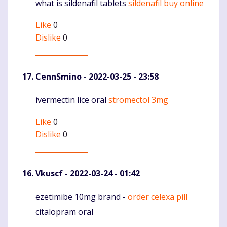
what is sildenafil tablets
sildenafil buy online
Komentaras
Like
0
Dislike
0
CennSmino
- 2022-03-25 - 23:58
ivermectin lice oral
stromectol 3mg
Komentaras
Like
0
Dislike
0
Vkuscf
- 2022-03-24 - 01:42
ezetimibe 10mg brand -
order celexa pill
Komentaras
citalopram oral