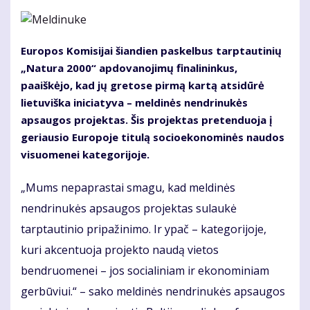
Europos Komisijai šiandien paskelbus tarptautinių
„Natura 2000“ apdovanojimų finalininkus,
paaiškėjo, kad jų gretose pirmą kartą atsidūrė
lietuviška iniciatyva – meldinės nendrinukės
apsaugos projektas. Šis projektas pretenduoja į
geriausio Europoje titulą socioekonominės naudos
visuomenei kategorijoje.
„Mums nepaprastai smagu, kad meldinės
nendrinukės apsaugos projektas sulaukė
tarptautinio pripažinimo. Ir ypač – kategorijoje,
kuri akcentuoja projekto naudą vietos
bendruomenei – jos socialiniam ir ekonominiam
gerbūviui.“ – sako meldinės nendrinukės apsaugos