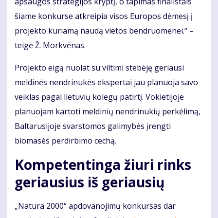
apsaugos strategijos kryptį, o tapimas finalistais
šiame konkurse atkreipia visos Europos dėmesį į
projekto kuriamą naudą vietos bendruomenei.“ –
teigė Ž. Morkvėnas.
Projekto eigą nuolat su viltimi stebėję geriausi
meldinės nendrinukės ekspertai jau planuoja savo
veiklas pagal lietuvių kolegų patirtį. Vokietijoje
planuojam kartoti meldinių nendrinukių perkėlimą,
Baltarusijoje svarstomos galimybės įrengti
biomasės perdirbimo cechą.
Kompetentinga žiuri rinks
geriausius iš geriausių
„Natura 2000“ apdovanojimų konkursas dar