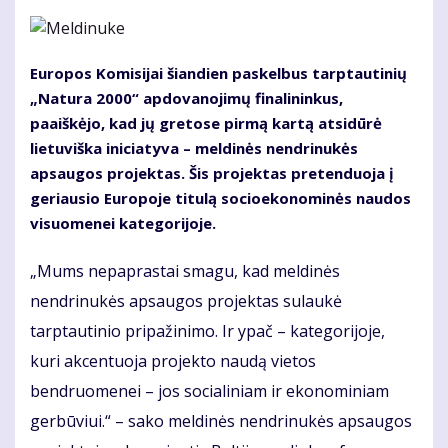
Europos Komisijai šiandien paskelbus tarptautinių
„Natura 2000“ apdovanojimų finalininkus,
paaiškėjo, kad jų gretose pirmą kartą atsidūrė
lietuviška iniciatyva – meldinės nendrinukės
apsaugos projektas. Šis projektas pretenduoja į
geriausio Europoje titulą socioekonominės naudos
visuomenei kategorijoje.
„Mums nepaprastai smagu, kad meldinės
nendrinukės apsaugos projektas sulaukė
tarptautinio pripažinimo. Ir ypač – kategorijoje,
kuri akcentuoja projekto naudą vietos
bendruomenei – jos socialiniam ir ekonominiam
gerbūviui.“ – sako meldinės nendrinukės apsaugos