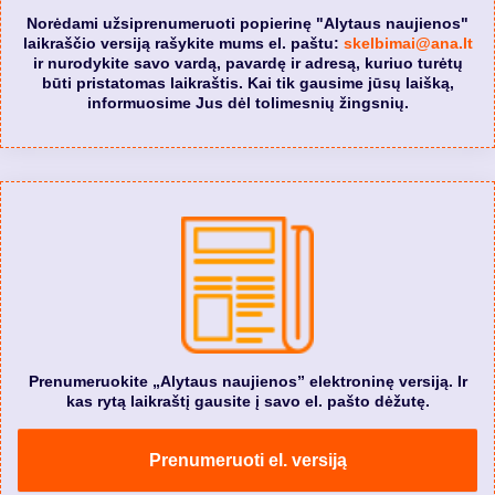
Norėdami užsiprenumeruoti popierinę "Alytaus naujienos"
laikraščio versiją rašykite mums el. paštu:
skelbimai@ana.lt
ir nurodykite savo vardą, pavardę ir adresą, kuriuo turėtų
būti pristatomas laikraštis. Kai tik gausime jūsų laišką,
informuosime Jus dėl tolimesnių žingsnių.
Prenumeruokite „Alytaus naujienos” elektroninę versiją. Ir
kas rytą laikraštį gausite į savo el. pašto dėžutę.
Prenumeruoti el. versiją