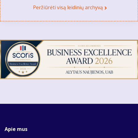
Peržiūrėti visą leidinių archyvą
Apie mus