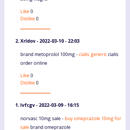
Like
0
Dislike
0
Xrldov
- 2022-03-10 - 22:03
brand metoprolol 100mg -
cialis generic
cialis
Komentaras
order online
Like
0
Dislike
0
Ivfcgv
- 2022-03-09 - 16:15
norvasc 10mg sale -
buy omeprazole 10mg for
Komentaras
sale
brand omeprazole