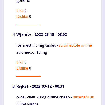
generic
Like
0
Dislike
0
Wjxmtv
- 2022-03-13 - 08:02
ivermectin 6 mg tablet -
stromectole online
Komentaras
stromectol 15 mg
Like
0
Dislike
0
Rvjkzf
- 2022-03-12 - 00:31
order cialis 20mg online cheap -
sildenafil uk
Komentaras
50mg viagra