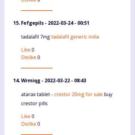
Fefgepils
- 2022-03-24 - 00:51
tadalafil 7mg
tadalafil generic india
Komentaras
Like
0
Dislike
0
Wrmiqg
- 2022-03-22 - 08:43
atarax tablet -
crestor 20mg for sale
buy
Komentaras
crestor pills
Like
0
Dislike
0