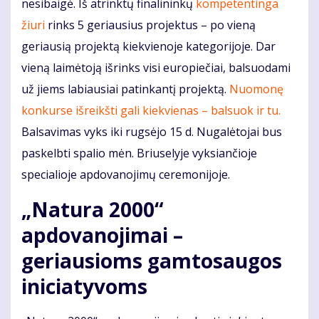
nesibaigė. Iš atrinktų finalininkų
kompetentinga
žiuri
rinks 5 geriausius projektus – po vieną
geriausią projektą kiekvienoje kategorijoje. Dar
vieną laimėtoją išrinks visi europiečiai, balsuodami
už jiems labiausiai patinkantį projektą.
Nuomonę
konkurse išreikšti gali kiekvienas – balsuok ir tu.
Balsavimas vyks iki rugsėjo 15 d. Nugalėtojai bus
paskelbti spalio mėn. Briuselyje vyksiančioje
specialioje apdovanojimų ceremonijoje.
„Natura 2000“
apdovanojimai –
geriausioms gamtosaugos
iniciatyvoms