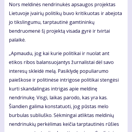
Nors meldinės nendrinukės apsaugos projektas
Lietuvoje įvairių politikų buvo kritikuotas ir abejota
jo tikslingumu, tarptautinė gamtininkų
bendruomenė šį projektą visada gyrė ir tvirtai
palaikė.
„Apmaudu, jog kai kurie politikai ir nuolat ant
etikos ribos balansuojantys žurnalistai dėl savo
interesų skleidė melą. Pasiklydę populiarumo
paieškose ir politinėse intrigose politikai stengėsi
kurti skandalingas intrigas apie meldinę
nendrinukę. Visgi, laikas parodo, kas yra kas.
Šiandien galima konstatuoti, jog pūstas melo
burbulas subliuško. Sėkmingai atliktas meldinių
nendrinukių perkėlimas keičia tarptautinės rūšies