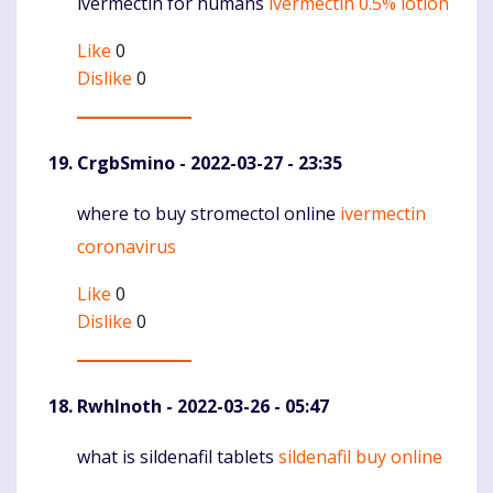
ivermectin for humans
ivermectin 0.5% lotion
Komentaras
Like
0
Dislike
0
CrgbSmino
- 2022-03-27 - 23:35
where to buy stromectol online
ivermectin
Komentaras
coronavirus
Like
0
Dislike
0
RwhInoth
- 2022-03-26 - 05:47
what is sildenafil tablets
sildenafil buy online
Komentaras