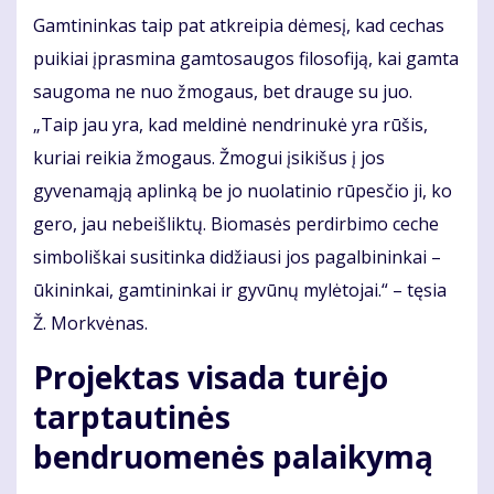
Gamtininkas taip pat atkreipia dėmesį, kad cechas
puikiai įprasmina gamtosaugos filosofiją, kai gamta
saugoma ne nuo žmogaus, bet drauge su juo.
„Taip jau yra, kad meldinė nendrinukė yra rūšis,
kuriai reikia žmogaus. Žmogui įsikišus į jos
gyvenamąją aplinką be jo nuolatinio rūpesčio ji, ko
gero, jau nebeišliktų. Biomasės perdirbimo ceche
simboliškai susitinka didžiausi jos pagalbininkai –
ūkininkai, gamtininkai ir gyvūnų mylėtojai.“ – tęsia
Ž. Morkvėnas.
Projektas visada turėjo
tarptautinės
bendruomenės palaikymą