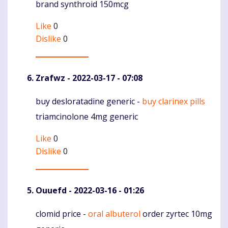
brand synthroid 150mcg
Like
0
Dislike
0
Zrafwz
- 2022-03-17 - 07:08
buy desloratadine generic -
buy clarinex pills
Komentaras
triamcinolone 4mg generic
Like
0
Dislike
0
Ouuefd
- 2022-03-16 - 01:26
clomid price -
oral albuterol
order zyrtec 10mg
Komentaras