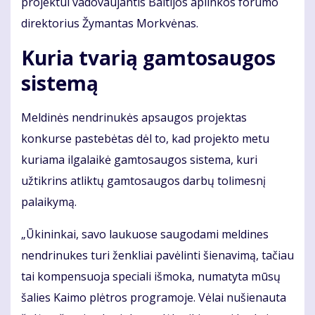
projektui vadovaujantis Baltijos aplinkos forumo
direktorius Žymantas Morkvėnas.
Kuria tvarią gamtosaugos
sistemą
Meldinės nendrinukės apsaugos projektas
konkurse pastebėtas dėl to, kad projekto metu
kuriama ilgalaikė gamtosaugos sistema, kuri
užtikrins atliktų gamtosaugos darbų tolimesnį
palaikymą.
„Ūkininkai, savo laukuose saugodami meldines
nendrinukes turi ženkliai pavėlinti šienavimą, tačiau
tai kompensuoja speciali išmoka, numatyta mūsų
šalies Kaimo plėtros programoje. Vėlai nušienauta