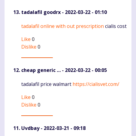
tadalafil goodrx
- 2022-03-22 - 01:10
tadalafil online with out prescription
cialis cost
Komentaras
Like
0
Dislike
0
cheap generic …
- 2022-03-22 - 00:05
tadalafil price walmart
https://cialisvet.com/
Komentaras
Like
0
Dislike
0
Uvdbay
- 2022-03-21 - 09:18