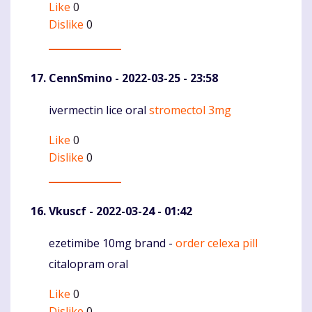
Like
0
Dislike
0
CennSmino
- 2022-03-25 - 23:58
ivermectin lice oral
stromectol 3mg
Komentaras
Like
0
Dislike
0
Vkuscf
- 2022-03-24 - 01:42
ezetimibe 10mg brand -
order celexa pill
Komentaras
citalopram oral
Like
0
Dislike
0