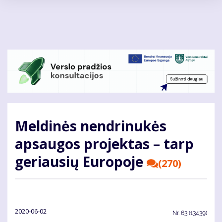
Pereiti
į
pagrindinį
turinį
Meldinės nendrinukės
apsaugos projektas – tarp
geriausių Europoje
(270)
2020-06-02
Nr.
63 (13439)