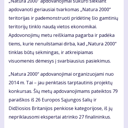
„Natura 2000“ apdovanojimai sukurti siekiant
apdovanoti geriausiai tvarkomas „Natura 2000“
teritorijas ir pademonstruoti pridėtinę šio gamtinių
teritorijų tinklo naudą vietos ekonomikai.
Apdovonojimų metu reiškiama pagarba ir padėka
tiems, kurie nenuilstamai dirba, kad „Natura 2000“
tinklas būtų sėkmingas, ir atkreipiamas
visuomenės dėmesys į svarbiausius pasiekimus.
„Natura 2000“ apdovanojimai organizuojami nuo
2014 m. Tai – jau penktasis tarptautinis projektų
konkursas. Šių metų apdovanojimams pateiktos 79
paraiškos iš 26 Europos Sąjungos šalių ir
Didžiosios Britanijos penkiose kategorijose, iš jų
nepriklausomi ekspertai atrinko 27 finalininkus.