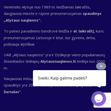
Vienintelis Alytuje nuo 1989 m. leidžiamas laikraštis,
daugiausia mieste ir rajone prenumeruojamas
spaudinys
„Alytaus naujienos“.
To paties pavadinimo bendrovė leidžia ir
el. laikraštį,
kuris
prenumeruojamas Lietuvoje ir kitur, kur gyvena, dirba,
poilsiauja alytiškiai.
UAB „Alytaus naujienos“ yra ir Dzūkijoje vieno populiariausių
žiniasklaidos tinklapių
Alytausnaujienos.lt
leidėja nuo 2000
m.
Sveiki. Kaip galime padėti?
Naujausias mūsų redakcijos ir kūrybinių bendradarbių
spaudinys yra 2024 metais pradėtas leisti
„Alytaus
žurnalas“.