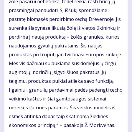
žolė pašarui nebetinka, todėl reikia rasti būdą ją
prasmingai panaudoti. Šį iššūkį sprendžiame
pastatę biomasės perdirbimo cechą Drevernoje. Jis
surenka šlapynėse likusią žolę iš vietos ūkininkų ir
perdirba į naują produktą – žolės granules, kurios
naudojamos gyvulių pakratams. Šis naujas
produktas po truputį jau tvirtinasi Europos rinkoje.
Mes vis dažniau sulaukiame susidomėjusių žirgų
augintojų, norinčių įsigyti šiuos pakratus. Jų
teigimu, produktas puikiai atlieka savo funkciją.
Ilgainiui, granulių pardavimai padės padengti cecho
veikimo kaštus ir šiai gamtosaugos sistemai
nereikės išorinės paramos. Šis veiklos modelis iš
esmės atitinka dabar taip skatinamą žiedinės
ekonomikos principą,“ – pasakoja Ž. Morkvėnas.