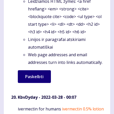
Leidžiamos HTML žymės: <a href
hreflang> <em> <strong> <cite>
<blockquote cite> <code> <ul type> <ol
start type> <li> <dl> <dt> <dd> <h2 id>
<h3 id> <h4 id> <h5 id> <h6 id>
Linijos ir paragrafai atskiriami
automatiškai
Web page addresses and email
addresses turn into links automatically.
KbvDyday
- 2022-03-28 - 00:07
ivermectin for humans
ivermectin 0.5% lotion
Komentaras