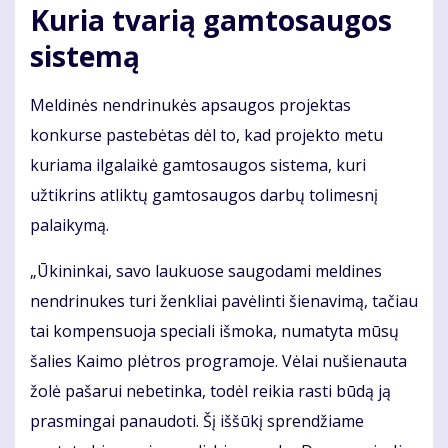
Kuria tvarią gamtosaugos
sistemą
Meldinės nendrinukės apsaugos projektas
konkurse pastebėtas dėl to, kad projekto metu
kuriama ilgalaikė gamtosaugos sistema, kuri
užtikrins atliktų gamtosaugos darbų tolimesnį
palaikymą.
„Ūkininkai, savo laukuose saugodami meldines
nendrinukes turi ženkliai pavėlinti šienavimą, tačiau
tai kompensuoja speciali išmoka, numatyta mūsų
šalies Kaimo plėtros programoje. Vėlai nušienauta
žolė pašarui nebetinka, todėl reikia rasti būdą ją
prasmingai panaudoti. Šį iššūkį sprendžiame