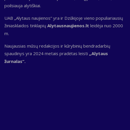
poilsiauja alytiškiai.
UAB „Alytaus naujienos“ yra ir Dzūkijoje vieno populiariausių
žiniasklaidos tinklapių
Alytausnaujienos.lt
leidėja nuo 2000
m.
Naujausias mūsų redakcijos ir kūrybinių bendradarbių
spaudinys yra 2024 metais pradėtas leisti
„Alytaus
žurnalas“.