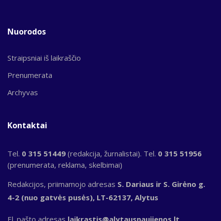
Nuorodos
Straipsniai iš laikraščio
Prenumerata
Archyvas
Kontaktai
Tel.
0 315 51449
(redakcija, žurnalistai). Tel.
0 315 51956
(prenumerata, reklama, skelbimai)
Redakcijos, priimamojo adresas
S. Dariaus ir S. Girėno g.
4-2 (nuo gatvės pusės), LT-62137, Alytus
El. pašto adresas
laikrastis@alytausnaujienos.lt