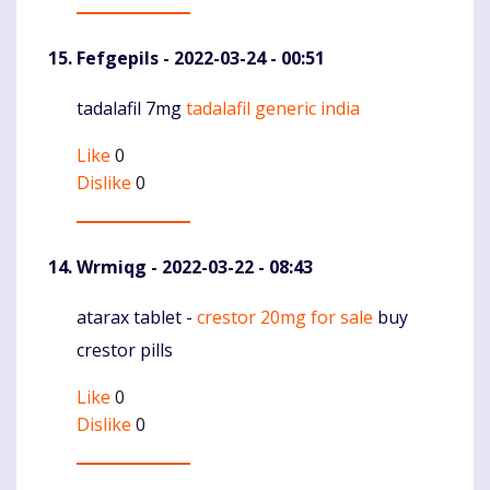
Fefgepils
- 2022-03-24 - 00:51
tadalafil 7mg
tadalafil generic india
Komentaras
Like
0
Dislike
0
Wrmiqg
- 2022-03-22 - 08:43
atarax tablet -
crestor 20mg for sale
buy
Komentaras
crestor pills
Like
0
Dislike
0