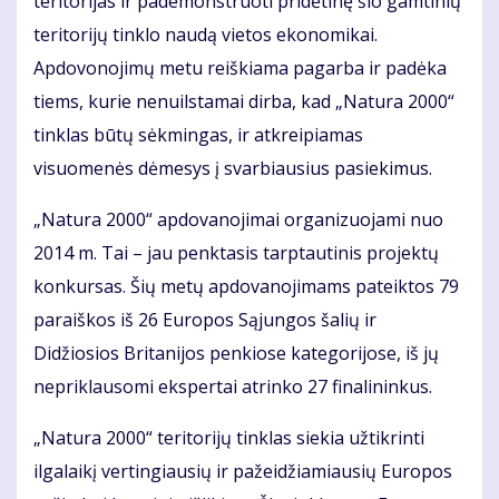
teritorijas ir pademonstruoti pridėtinę šio gamtinių
teritorijų tinklo naudą vietos ekonomikai.
Apdovonojimų metu reiškiama pagarba ir padėka
tiems, kurie nenuilstamai dirba, kad „Natura 2000“
tinklas būtų sėkmingas, ir atkreipiamas
visuomenės dėmesys į svarbiausius pasiekimus.
„Natura 2000“ apdovanojimai organizuojami nuo
2014 m. Tai – jau penktasis tarptautinis projektų
konkursas. Šių metų apdovanojimams pateiktos 79
paraiškos iš 26 Europos Sąjungos šalių ir
Didžiosios Britanijos penkiose kategorijose, iš jų
nepriklausomi ekspertai atrinko 27 finalininkus.
„Natura 2000“ teritorijų tinklas siekia užtikrinti
ilgalaikį vertingiausių ir pažeidžiamiausių Europos