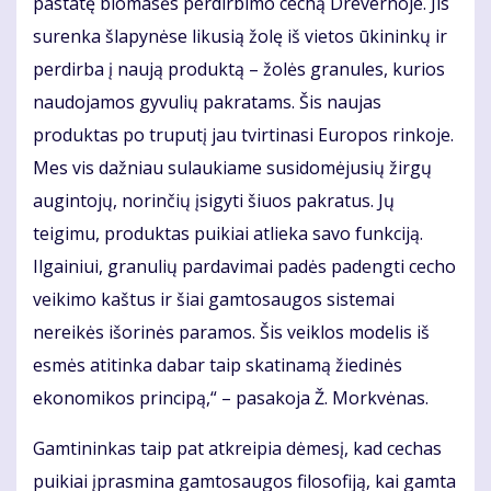
pastatę biomasės perdirbimo cechą Drevernoje. Jis
surenka šlapynėse likusią žolę iš vietos ūkininkų ir
perdirba į naują produktą – žolės granules, kurios
naudojamos gyvulių pakratams. Šis naujas
produktas po truputį jau tvirtinasi Europos rinkoje.
Mes vis dažniau sulaukiame susidomėjusių žirgų
augintojų, norinčių įsigyti šiuos pakratus. Jų
teigimu, produktas puikiai atlieka savo funkciją.
Ilgainiui, granulių pardavimai padės padengti cecho
veikimo kaštus ir šiai gamtosaugos sistemai
nereikės išorinės paramos. Šis veiklos modelis iš
esmės atitinka dabar taip skatinamą žiedinės
ekonomikos principą,“ – pasakoja Ž. Morkvėnas.
Gamtininkas taip pat atkreipia dėmesį, kad cechas
puikiai įprasmina gamtosaugos filosofiją, kai gamta