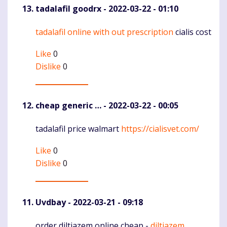
tadalafil goodrx
- 2022-03-22 - 01:10
tadalafil online with out prescription
cialis cost
Komentaras
Like
0
Dislike
0
cheap generic …
- 2022-03-22 - 00:05
tadalafil price walmart
https://cialisvet.com/
Komentaras
Like
0
Dislike
0
Uvdbay
- 2022-03-21 - 09:18
order diltiazem online cheap -
diltiazem
Komentaras