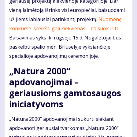
geriausią projektą kiekvienoje kategorijoje. Dar
vieną laimėtoją išrinks visi europiečiai, balsuodami
už jiems labiausiai patinkantį projektą.
Nuomonę
konkurse išreikšti gali kiekvienas – balsuok ir tu.
Balsavimas vyks iki rugsėjo 15 d. Nugalėtojai bus
paskelbti spalio mėn. Briuselyje vyksiančioje
specialioje apdovanojimų ceremonijoje.
„Natura 2000“
apdovanojimai –
geriausioms gamtosaugos
iniciatyvoms
„Natura 2000“ apdovanojimai sukurti siekiant
apdovanoti geriausiai tvarkomas „Natura 2000“