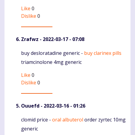
Like
0
Dislike
0
Zrafwz
- 2022-03-17 - 07:08
buy desloratadine generic -
buy clarinex pills
Komentaras
triamcinolone 4mg generic
Like
0
Dislike
0
Ouuefd
- 2022-03-16 - 01:26
clomid price -
oral albuterol
order zyrtec 10mg
Komentaras
generic