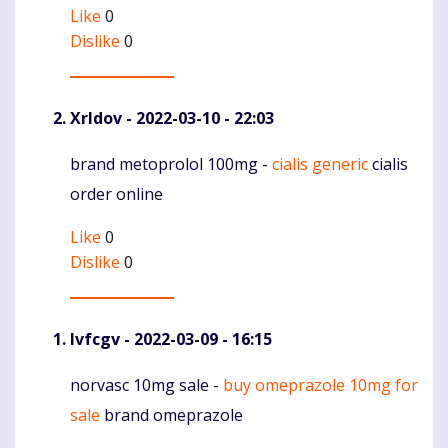
Like
0
Dislike
0
Xrldov
- 2022-03-10 - 22:03
brand metoprolol 100mg -
cialis generic
cialis
Komentaras
order online
Like
0
Dislike
0
Ivfcgv
- 2022-03-09 - 16:15
norvasc 10mg sale -
buy omeprazole 10mg for
Komentaras
sale
brand omeprazole