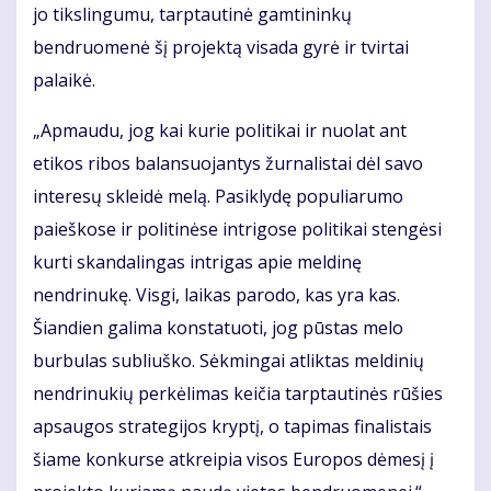
jo tikslingumu, tarptautinė gamtininkų
bendruomenė šį projektą visada gyrė ir tvirtai
palaikė.
„Apmaudu, jog kai kurie politikai ir nuolat ant
etikos ribos balansuojantys žurnalistai dėl savo
interesų skleidė melą. Pasiklydę populiarumo
paieškose ir politinėse intrigose politikai stengėsi
kurti skandalingas intrigas apie meldinę
nendrinukę. Visgi, laikas parodo, kas yra kas.
Šiandien galima konstatuoti, jog pūstas melo
burbulas subliuško. Sėkmingai atliktas meldinių
nendrinukių perkėlimas keičia tarptautinės rūšies
apsaugos strategijos kryptį, o tapimas finalistais
šiame konkurse atkreipia visos Europos dėmesį į