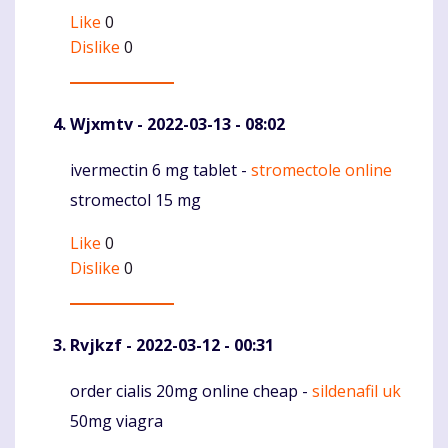
Like
0
Dislike
0
Wjxmtv
- 2022-03-13 - 08:02
ivermectin 6 mg tablet -
stromectole online
Komentaras
stromectol 15 mg
Like
0
Dislike
0
Rvjkzf
- 2022-03-12 - 00:31
order cialis 20mg online cheap -
sildenafil uk
Komentaras
50mg viagra