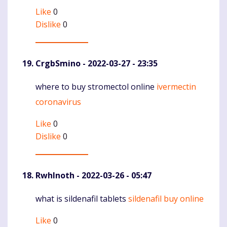
Like
0
Dislike
0
CrgbSmino
- 2022-03-27 - 23:35
where to buy stromectol online
ivermectin
Komentaras
coronavirus
Like
0
Dislike
0
RwhInoth
- 2022-03-26 - 05:47
what is sildenafil tablets
sildenafil buy online
Komentaras
Like
0