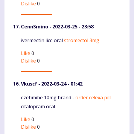
Dislike
0
CennSmino
- 2022-03-25 - 23:58
ivermectin lice oral
stromectol 3mg
Komentaras
Like
0
Dislike
0
Vkuscf
- 2022-03-24 - 01:42
ezetimibe 10mg brand -
order celexa pill
Komentaras
citalopram oral
Like
0
Dislike
0