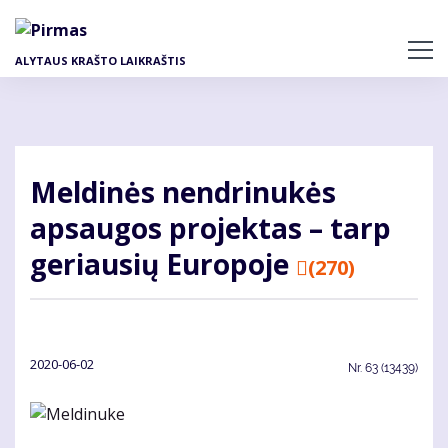
Pereiti
į
pagrindinį
ALYTAUS KRAŠTO LAIKRAŠTIS
turinį
Meldinės nendrinukės
apsaugos projektas – tarp
geriausių Europoje
(270)
2020-06-02
Nr.
63 (13439)