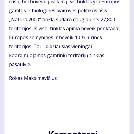
rūšių bei buveinių išlikimą. Šis tinklas yra Europos
gamtos ir biologinės įvairovės politikos ašis.
„Natura 2000“ tinklą sudaro daugiau nei 27,800
teritorijos. Iš viso, tinklas apima beveik penktadalį
Europos žemyninės ir beveik 10 % jūrinės
teritorijos. Tai – didžiausias vieningai
koordinuojamas gamtinių teritorijų tinklas
pasaulyje.
Rokas Maksimavičius