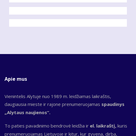
Apie mus
Vienintelis Alytuje nuo 1989 m. leidžiamas laikraštis,
daugiausia mieste ir rajone prenumeruojamas
spaudinys
„Alytaus naujienos“.
To paties pavadinimo bendrovė leidžia ir
el. laikraštį,
kuris
prenumeruojamas Lietuvoje ir kitur, kur gyvena, dirba,