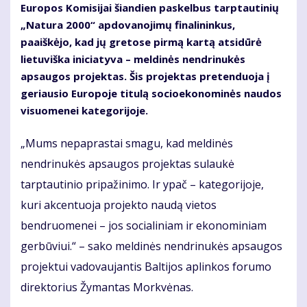
Europos Komisijai šiandien paskelbus tarptautinių
„Natura 2000“ apdovanojimų finalininkus,
paaiškėjo, kad jų gretose pirmą kartą atsidūrė
lietuviška iniciatyva – meldinės nendrinukės
apsaugos projektas. Šis projektas pretenduoja į
geriausio Europoje titulą socioekonominės naudos
visuomenei kategorijoje.
„Mums nepaprastai smagu, kad meldinės
nendrinukės apsaugos projektas sulaukė
tarptautinio pripažinimo. Ir ypač – kategorijoje,
kuri akcentuoja projekto naudą vietos
bendruomenei – jos socialiniam ir ekonominiam
gerbūviui.“ – sako meldinės nendrinukės apsaugos
projektui vadovaujantis Baltijos aplinkos forumo
direktorius Žymantas Morkvėnas.