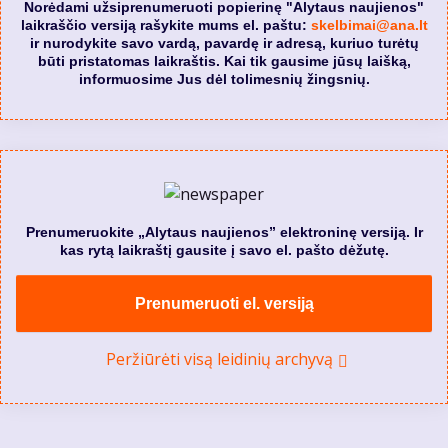
Norėdami užsiprenumeruoti popierinę "Alytaus naujienos"
laikraščio versiją rašykite mums el. paštu:
skelbimai@ana.lt
ir nurodykite savo vardą, pavardę ir adresą, kuriuo turėtų
būti pristatomas laikraštis. Kai tik gausime jūsų laišką,
informuosime Jus dėl tolimesnių žingsnių.
Prenumeruokite „Alytaus naujienos” elektroninę versiją. Ir
kas rytą laikraštį gausite į savo el. pašto dėžutę.
Prenumeruoti el. versiją
Peržiūrėti visą leidinių archyvą