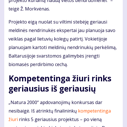
projekto kuriamą naudą vietos bendruomenei.“ –
teigė Ž. Morkvėnas.
Projekto eigą nuolat su viltimi stebėję geriausi
meldinės nendrinukės ekspertai jau planuoja savo
veiklas pagal lietuvių kolegų patirtį. Vokietijoje
planuojam kartoti meldinių nendrinukių perkėlimą,
Baltarusijoje svarstomos galimybės įrengti
biomasės perdirbimo cechą.
Kompetentinga žiuri rinks
geriausius iš geriausių
„Natura 2000“ apdovanojimų konkursas dar
nesibaigė. Iš atrinktų finalininkų
kompetentinga
žiuri
rinks 5 geriausius projektus – po vieną