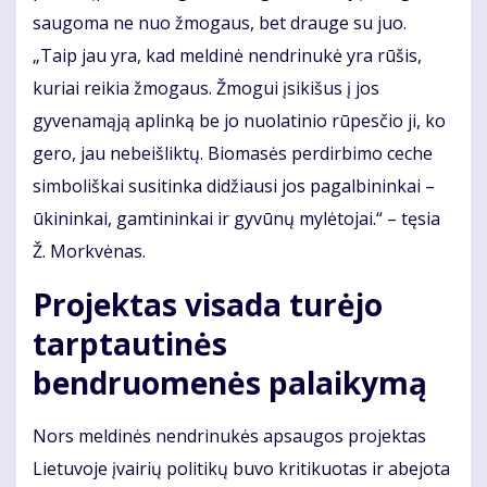
saugoma ne nuo žmogaus, bet drauge su juo.
„Taip jau yra, kad meldinė nendrinukė yra rūšis,
kuriai reikia žmogaus. Žmogui įsikišus į jos
gyvenamąją aplinką be jo nuolatinio rūpesčio ji, ko
gero, jau nebeišliktų. Biomasės perdirbimo ceche
simboliškai susitinka didžiausi jos pagalbininkai –
ūkininkai, gamtininkai ir gyvūnų mylėtojai.“ – tęsia
Ž. Morkvėnas.
Projektas visada turėjo
tarptautinės
bendruomenės palaikymą
Nors meldinės nendrinukės apsaugos projektas
Lietuvoje įvairių politikų buvo kritikuotas ir abejota