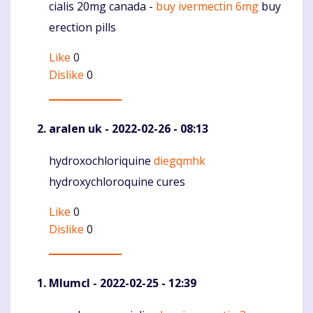
cialis 20mg canada -
buy ivermectin 6mg
buy
Komentaras
erection pills
Like
0
Dislike
0
aralen uk
- 2022-02-26 - 08:13
hydroxochloriquine
diegqmhk
Komentaras
hydroxychloroquine cures
Like
0
Dislike
0
Mlumcl
- 2022-02-25 - 12:39