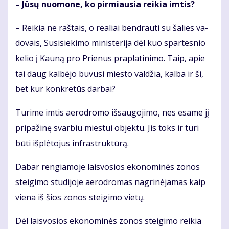
– Jū­sų nuo­mo­ne, ko pir­miau­sia rei­kia im­tis?
– Rei­kia ne raš­tais, o re­a­liai ben­drau­ti su ša­lies va­
do­vais, Su­si­sie­ki­mo mi­nis­te­ri­ja dėl kuo spar­tes­nio
ke­lio į Kau­ną pro Prie­nus pra­pla­ti­ni­mo. Taip, apie
tai daug kal­bė­jo bu­vu­si mies­to val­džia, kal­ba ir ši,
bet kur kon­kre­tūs dar­bai?
Tu­ri­me im­tis ae­ro­dro­mo iš­sau­go­ji­mo, nes esa­me jį
pri­pa­ži­nę svar­biu mies­tui ob­jek­tu. Jis toks ir tu­ri
bū­ti iš­plė­to­jus in­fra­struk­tū­rą.
Da­bar ren­gia­mo­je lais­vo­sios eko­no­mi­nės zo­nos
stei­gi­mo stu­di­jo­je ae­ro­dro­mas nag­ri­nė­ja­mas kaip
vie­na iš šios zo­nos stei­gi­mo vie­tų.
Dėl lais­vo­sios eko­no­mi­nės zo­nos stei­gi­mo rei­kia