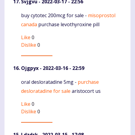
Svjgvu
- 2022-03-17 - 22:56
buy cytotec 200mcg for sale -
misoprostol
Komentaras
canada
purchase levothyroxine pill
Like
0
Dislike
0
Ojgpyx
- 2022-03-16 - 22:59
oral desloratadine 5mg -
purchase
Komentaras
desloratadine for sale
aristocort us
Like
0
Dislike
0
Ldzdsk
- 2022-03-15 - 17:08