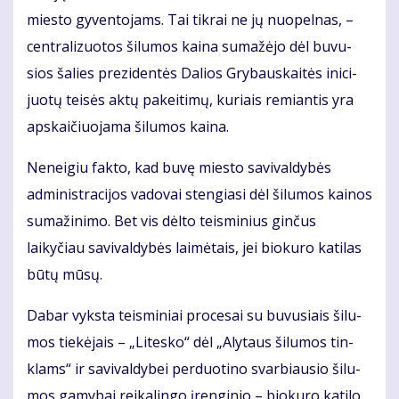
mies­to gy­ven­to­jams. Tai tik­rai ne jų nuo­pel­nas, –
cen­tra­li­zuo­tos ši­lu­mos kai­na su­ma­žė­jo dėl bu­vu­
sios ša­lies pre­zi­den­tės Da­lios Gry­baus­kai­tės ini­ci­
juo­tų tei­sės ak­tų pa­kei­ti­mų, ku­riais re­mian­tis yra
ap­skai­čiuo­ja­ma ši­lu­mos kai­na.
Neneigiu fakto, kad buvę miesto savivaldybės
administracijos vadovai stengiasi dėl šilumos kainos
sumažinimo. Bet vis dėlto teisminius ginčus
laikyčiau savi­valdybės laimėtais, jei biokuro katilas
būtų mūsų.
Da­bar vyks­ta teis­mi­niai pro­ce­sai su bu­vu­siais ši­lu­
mos tie­kė­jais – „Li­tes­ko“ dėl „Aly­taus ši­lu­mos tin­
klams“ ir sa­vi­val­dy­bei per­duo­ti­no svar­biau­sio ši­lu­
mos ga­my­bai rei­ka­lin­go įren­gi­nio – bio­ku­ro ka­ti­lo.