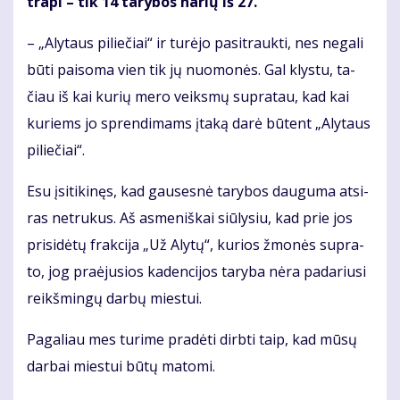
tra­pi – tik 14 ta­ry­bos na­rių iš 27.
– „Aly­taus pi­lie­čiai“ ir tu­rė­jo pa­si­trauk­ti, nes ne­ga­li
bū­ti pai­so­ma vien tik jų nuo­mo­nės. Gal klys­tu, ta­
čiau iš kai ku­rių me­ro veiks­mų su­pra­tau, kad kai
ku­riems jo spren­di­mams įta­ką da­rė bū­tent „Aly­taus
pi­lie­čiai“.
Esu įsi­ti­ki­nęs, kad gau­ses­nė ta­ry­bos dau­gu­ma at­si­
ras ne­tru­kus. Aš as­me­niš­kai siū­ly­siu, kad prie jos
pri­si­dė­tų frak­ci­ja „Už Aly­tų“, ku­rios žmo­nės su­pra­
to, jog pra­ėju­sios ka­den­ci­jos ta­ry­ba nė­ra pa­da­riu­si
reikš­min­gų dar­bų mies­tui.
Pa­ga­liau mes tu­ri­me pra­dė­ti dirb­ti taip, kad mū­sų
dar­bai mies­tui bū­tų ma­to­mi.