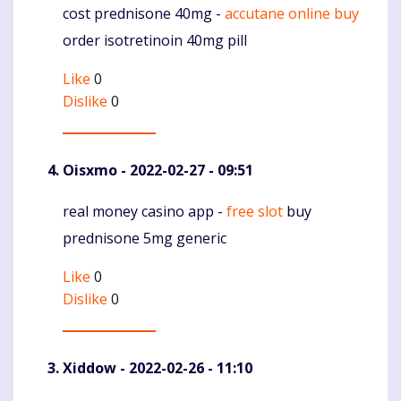
cost prednisone 40mg -
accutane online buy
Komentaras
order isotretinoin 40mg pill
Like
0
Dislike
0
Oisxmo
- 2022-02-27 - 09:51
real money casino app -
free slot
buy
Komentaras
prednisone 5mg generic
Like
0
Dislike
0
Xiddow
- 2022-02-26 - 11:10