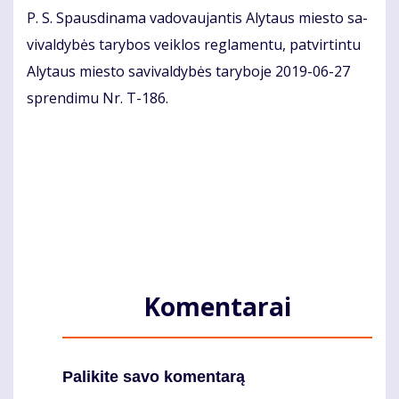
P. S. Spaus­di­na­ma va­do­vau­jan­tis Aly­taus mies­to sa­
vi­val­dy­bės ta­ry­bos veik­los reg­la­men­tu, pa­tvir­tin­tu
Aly­taus mies­to sa­vi­val­dy­bės ta­ry­bo­je 2019-06-27
spren­di­mu Nr. T-186.
Komentarai
Palikite savo komentarą