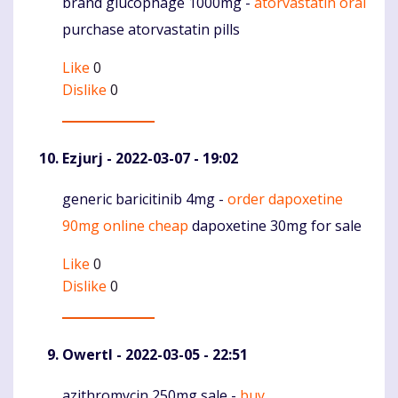
brand glucophage 1000mg -
atorvastatin oral
Komentaras
purchase atorvastatin pills
Like
0
Dislike
0
Ezjurj
- 2022-03-07 - 19:02
generic baricitinib 4mg -
order dapoxetine
Komentaras
90mg online cheap
dapoxetine 30mg for sale
Like
0
Dislike
0
Owertl
- 2022-03-05 - 22:51
azithromycin 250mg sale -
buy
Komentaras