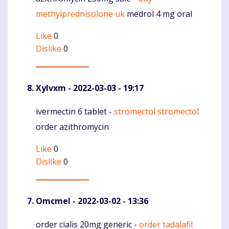
methylprednisolone uk
medrol 4 mg oral
Like
0
Dislike
0
Xylvxm
- 2022-03-03 - 19:17
ivermectin 6 tablet -
stromectol stromectol
Komentaras
order azithromycin
Like
0
Dislike
0
Omcmel
- 2022-03-02 - 13:36
order cialis 20mg generic -
order tadalafil
Komentaras