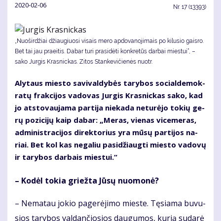
2020-02-06
Nr.
17 (13393)
„Nuoširdžiai džiau­giuo­si vi­sais me­ro ap­do­va­no­ji­mais po ki­lu­sio gais­ro.
Bet tai jau praeitis. Da­bar tu­ri pra­si­dė­ti kon­kre­tūs dar­bai mies­tui“, –
sako Jurgis Krasnickas. Zi­tos Stan­ke­vi­čie­nės nuotr.
Aly­taus mies­to sa­vi­val­dy­bės ta­ry­bos so­cial­de­mok­
ra­tų frak­ci­jos va­do­vas Jur­gis Kras­nic­kas sa­ko, kad
jo at­sto­vau­ja­ma par­ti­ja nie­ka­da ne­tu­rė­jo to­kių ge­
rų po­zi­ci­jų kaip da­bar: „Me­ras, vie­nas vi­ce­me­ras,
ad­mi­nist­ra­ci­jos di­rek­to­rius yra mū­sų par­ti­jos na­
riai. Bet kol kas ne­ga­liu pa­si­džiaug­ti mies­to va­do­vų
ir ta­ry­bos dar­bais mies­tui.“
– Ko­dėl to­kia griež­ta Jū­sų nuo­mo­nė?
– Ne­ma­tau jo­kio pa­ge­rė­ji­mo mies­te. Tę­sia­ma bu­vu­
sios ta­ry­bos val­dan­čio­sios dau­gu­mos, ku­rią su­da­rė