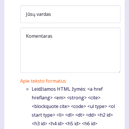
Jūsų vardas
Komentaras
Apie teksto formatus
Leidžiamos HTML žymės: <a href
hreflang> <em> <strong> <cite>
<blockquote cite> <code> <ul type> <ol
start type> <li> <dl> <dt> <dd> <h2 id>
<h3 id> <h4 id> <h5 id> <h6 id>