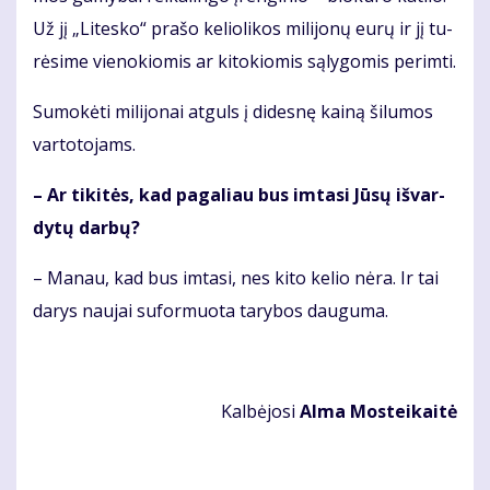
Už jį „Li­tes­ko“ pra­šo ke­lio­li­kos mi­li­jo­nų eu­rų ir jį tu­
rė­si­me vie­no­kio­mis ar ki­to­kio­mis są­ly­go­mis per­im­ti.
Su­mo­kė­ti mi­li­jo­nai at­guls į di­des­nę kai­ną ši­lu­mos
var­to­to­jams.
– Ar ti­ki­tės, kad pa­ga­liau bus im­ta­si Jū­sų iš­var­
dy­tų dar­bų?
– Ma­nau, kad bus im­ta­si, nes ki­to ke­lio nė­ra. Ir tai
da­rys nau­jai su­for­muo­ta ta­ry­bos dau­gu­ma.
Kal­bė­jo­si
Al­ma Mos­tei­kai­tė