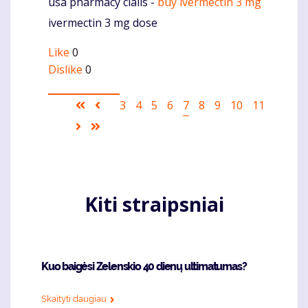
usa pharmacy cialis -
buy ivermectin 3 mg
Komentaras
ivermectin 3 mg dose
Like
0
Dislike
0
Pagination
First
Ankstesnis
Puslapis
3
Puslapis
4
Puslapis
5
Puslapis
6
Current
7
Puslapis
8
Puslapis
9
Puslapis
10
Puslapis
11
page
puslapis
page
Sekantis
Last
puslapis
page
Kiti straipsniai
Kuo baigėsi Zelenskio 40 dienų ultimatumas?
Skaityti daugiau