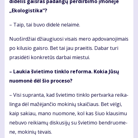
di­de­lis gais­ras pa­dan­gų per­dir­bi­mo įmo­nė­je
„Eko­lo­gis­ti­ka“?
– Taip, tai bu­vo di­de­lė ne­lai­mė.
Nuoširdžiai džiau­giuo­si vi­sais me­ro ap­do­va­no­ji­mais
po ki­lu­sio gais­ro. Bet tai jau praeitis. Da­bar tu­ri
pra­si­dė­ti kon­kre­tūs dar­bai mies­tui.
– Lau­kia švie­ti­mo tin­klo re­for­ma. Ko­kia Jū­sų
nuo­mo­nė dėl šio pro­ce­so?
– Vi­si su­pran­ta, kad švie­ti­mo tin­klo per­tvar­ka rei­ka­
lin­ga dėl ma­žė­jan­čio mo­ki­nių skai­čiaus. Bet vėl­gi,
kaip sa­kiau, mano nuomone, kol kas šiuo klau­si­mu
nebuvo reikiamų dis­ku­si­jų su švie­ti­mo ben­druo­me­
ne, mo­ki­nių tė­vais.