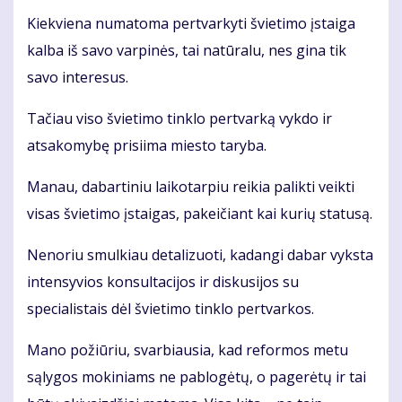
Kiek­vie­na nu­ma­to­ma per­tvar­ky­ti švie­ti­mo įstai­ga
kal­ba iš sa­vo var­pi­nės, tai natūralu, nes gina tik
savo interesus.
Tačiau viso švietimo tinklo pertvarką vykdo ir
atsakomybę prisiima miesto taryba.
Manau, dabartiniu laikotarpiu reikia palikti veikti
visas švietimo įstaigas, pakeičiant kai kurių statusą.
Nenoriu smulkiau detalizuoti, kadangi dabar vyksta
intensyvios konsultacijos ir diskusijos su
specialistais dėl švietimo tinklo pertvarkos.
Mano požiūriu, svarbiausia, kad reformos metu
sąlygos mokiniams ne pablogėtų, o pagerėtų ir tai