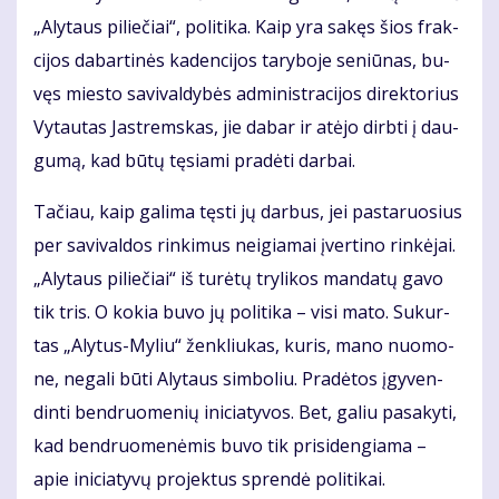
„Aly­taus pi­lie­čiai“, po­li­ti­ka. Kaip yra sa­kęs šios frak­
ci­jos da­bar­ti­nės ka­den­ci­jos ta­ry­bo­je se­niū­nas, bu­
vęs mies­to sa­vi­val­dy­bės ad­mi­nist­ra­ci­jos di­rek­to­rius
Vy­tau­tas Jast­rems­kas, jie da­bar ir at­ėjo dirb­ti į dau­
gu­mą, kad bū­tų tę­sia­mi pra­dė­ti dar­bai.
Ta­čiau, kaip ga­li­ma tęs­ti jų dar­bus, jei pas­ta­ruo­sius
per sa­vi­val­dos rin­ki­mus ne­igia­mai įver­ti­no rin­kė­jai.
„Aly­taus pi­lie­čiai“ iš tu­rė­tų try­li­kos man­da­tų ga­vo
tik tris. O ko­kia bu­vo jų po­li­ti­ka – vi­si ma­to. Su­kur­
tas „Aly­tus-My­liu“ žen­kliu­kas, ku­ris, ma­no nuo­mo­
ne, ne­ga­li bū­ti Aly­taus sim­bo­liu. Pra­dė­tos įgy­ven­
din­ti ben­druo­me­nių ini­cia­ty­vos. Bet, ga­liu pa­sa­ky­ti,
kad ben­druo­me­nė­mis bu­vo tik pri­si­den­gia­ma –
apie ini­cia­ty­vų pro­jek­tus spren­dė po­li­ti­kai.