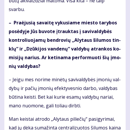
būtų akivaizdžiai matoma. Visa kita – ne taip
svarbu.
– Pra­ėju­sią sa­vai­tę vy­ku­sia­me mies­to ta­ry­bos
po­sė­dy­je Jūs bu­vo­te įtrauk­tas į sa­vi­val­dy­bės
kon­tro­liuo­ja­mų ben­dro­vių „Aly­taus ši­lu­mos tin­
klų“ ir „Dzū­ki­jos van­de­nų“ val­dy­bų at­ran­kos ko­
mi­si­jų na­rius. Ar ke­ti­na­ma per­for­muo­ti šių įmo­
nių val­dy­bas?
– Jei­gu mes no­ri­me mi­nė­tų sa­vi­val­dy­bės įmo­nių val­
dy­bų ir pačių įmonių efek­ty­ves­nio dar­bo, val­dybas
būtina keis­ti. Bet kai kurie esamų valdybų nariai,
mano nuomone, gali toliau dirbti.
Man keis­tai at­ro­do „Aly­taus pi­lie­čių“ pa­si­gy­ri­mai,
kad jų dė­ka su­ma­žin­ta cen­tra­li­zuo­tos ši­lu­mos kai­na