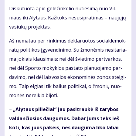
Dis­ku­tuo­ta apie ge­le­žin­ke­lio nu­tie­si­mą nuo Vil­
niaus iki Aly­taus. Kaž­koks nesu­si­pra­ti­mas – nau­jų­jų
va­siu­kų pro­jek­tas.
Aš ne­ma­tau per rin­ki­mus de­kla­ruo­tos so­cial­de­mok­
ra­tų po­li­ti­kos įgy­ven­di­ni­mo. Su žmo­nė­mis ne­si­ta­ria­
ma jo­kiais klau­si­mais: nei dėl švie­ti­mo per­tvar­kos,
nei dėl Spor­to mo­kyk­los pa­sta­to pla­nuo­ja­mo par­
da­vi­mo, nei dėl lais­vo­sios eko­no­mi­nės zo­nos stei­gi­
mo. Taip el­gia­si tik bai­lūs po­li­ti­kai, o žmo­nių nuo­
mo­nės ne­rei­kia bi­jo­ti.
– „Aly­taus pi­lie­čiai“ jau pa­si­trau­kė iš ta­ry­bos
val­dan­čio­sios dau­gu­mos. Da­bar Jums teks ieš­
ko­ti, kas juos pa­keis, nes dau­gu­ma li­ko la­bai