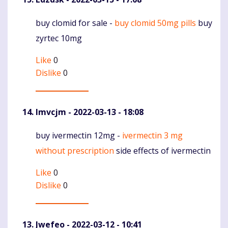
buy clomid for sale -
buy clomid 50mg pills
buy
Komentaras
zyrtec 10mg
Like
0
Dislike
0
Imvcjm
- 2022-03-13 - 18:08
buy ivermectin 12mg -
ivermectin 3 mg
Komentaras
without prescription
side effects of ivermectin
Like
0
Dislike
0
Jwefeo
- 2022-03-12 - 10:41