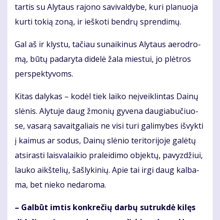
tar­tis su Aly­taus ra­jo­no sa­vi­val­dy­be, ku­ri pla­nuo­ja
kur­ti to­kią zo­ną, ir ieš­ko­ti ben­drų spren­di­mų.
Gal aš ir klys­tu, ta­čiau su­nai­ki­nus Aly­taus ae­ro­dro­
mą, bū­tų padaryta didelė žala miestui, jo plėtros
perspektyvoms.
Ki­tas da­ly­kas – ko­dėl tiek lai­ko ne­įveik­lin­tas Dai­nų
slė­nis. Aly­tu­je daug žmo­nių gy­ve­na dau­gia­bu­čiuo­
se, va­sa­rą sa­vait­ga­liais ne vi­si tu­ri ga­li­my­bes iš­vyk­ti
į kai­mus ar so­dus, Dai­nų slė­nio te­ri­to­ri­jo­je ga­lė­tų
at­si­ras­ti lais­va­lai­kio pra­lei­di­mo ob­jek­tų, pa­vyz­džiui,
lau­ko aikš­te­lių, šaš­ly­ki­nių. Apie tai ir­gi daug kal­ba­
ma, bet nie­ko ne­da­ro­ma.
– Gal­būt im­tis kon­kre­čių dar­bų su­truk­dė ki­lęs