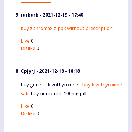
rurburb
- 2021-12-19 - 17:40
buy zithromax z-pak without prescription
Komentaras
Like
0
Dislike
0
Cpjyrj
- 2021-12-18 - 18:18
buy generic levothyroxine -
buy levothyroxine
Komentaras
sale
buy neurontin 100mg pill
Like
0
Dislike
0