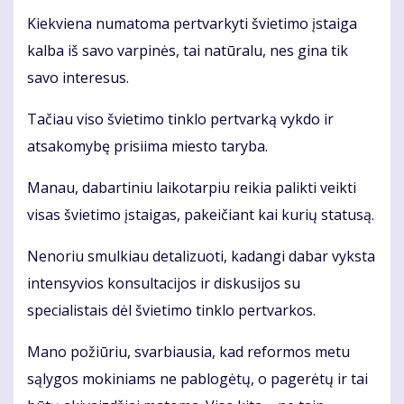
Kiek­vie­na nu­ma­to­ma per­tvar­ky­ti švie­ti­mo įstai­ga
kal­ba iš sa­vo var­pi­nės, tai natūralu, nes gina tik
savo interesus.
Tačiau viso švietimo tinklo pertvarką vykdo ir
atsakomybę prisiima miesto taryba.
Manau, dabartiniu laikotarpiu reikia palikti veikti
visas švietimo įstaigas, pakeičiant kai kurių statusą.
Nenoriu smulkiau detalizuoti, kadangi dabar vyksta
intensyvios konsultacijos ir diskusijos su
specialistais dėl švietimo tinklo pertvarkos.
Mano požiūriu, svarbiausia, kad reformos metu
sąlygos mokiniams ne pablogėtų, o pagerėtų ir tai