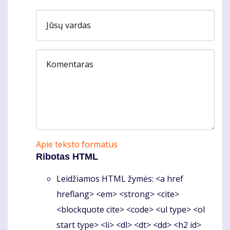
Jūsų vardas
Komentaras
Apie teksto formatus
Ribotas HTML
Leidžiamos HTML žymės: <a href
hreflang> <em> <strong> <cite>
<blockquote cite> <code> <ul type> <ol
start type> <li> <dl> <dt> <dd> <h2 id>