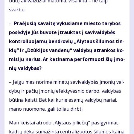
būtų akivaizdžiai matoma. Visa kita – ne taip
svarbu.
– Pra­ėju­sią sa­vai­tę vy­ku­sia­me mies­to ta­ry­bos
po­sė­dy­je Jūs bu­vo­te įtrauk­tas į sa­vi­val­dy­bės
kon­tro­liuo­ja­mų ben­dro­vių „Aly­taus ši­lu­mos tin­
klų“ ir „Dzū­ki­jos van­de­nų“ val­dy­bų at­ran­kos ko­
mi­si­jų na­rius. Ar ke­ti­na­ma per­for­muo­ti šių įmo­
nių val­dy­bas?
– Jei­gu mes no­ri­me mi­nė­tų sa­vi­val­dy­bės įmo­nių val­
dy­bų ir pačių įmonių efek­ty­ves­nio dar­bo, val­dybas
būtina keis­ti. Bet kai kurie esamų valdybų nariai,
mano nuomone, gali toliau dirbti.
Man keis­tai at­ro­do „Aly­taus pi­lie­čių“ pa­si­gy­ri­mai,
kad jų dė­ka su­ma­žin­ta cen­tra­li­zuo­tos ši­lu­mos kai­na