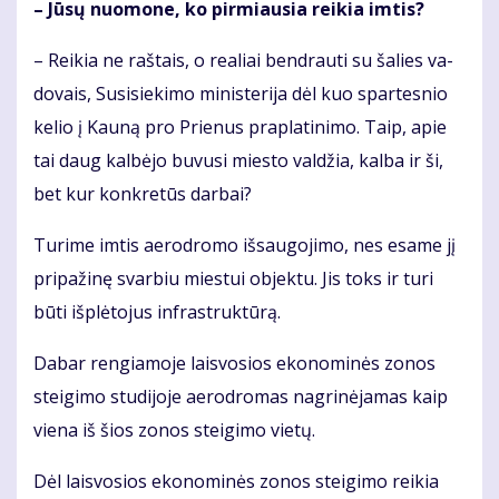
– Jū­sų nuo­mo­ne, ko pir­miau­sia rei­kia im­tis?
– Rei­kia ne raš­tais, o re­a­liai ben­drau­ti su ša­lies va­
do­vais, Su­si­sie­ki­mo mi­nis­te­ri­ja dėl kuo spar­tes­nio
ke­lio į Kau­ną pro Prie­nus pra­pla­ti­ni­mo. Taip, apie
tai daug kal­bė­jo bu­vu­si mies­to val­džia, kal­ba ir ši,
bet kur kon­kre­tūs dar­bai?
Tu­ri­me im­tis ae­ro­dro­mo iš­sau­go­ji­mo, nes esa­me jį
pri­pa­ži­nę svar­biu mies­tui ob­jek­tu. Jis toks ir tu­ri
bū­ti iš­plė­to­jus in­fra­struk­tū­rą.
Da­bar ren­gia­mo­je lais­vo­sios eko­no­mi­nės zo­nos
stei­gi­mo stu­di­jo­je ae­ro­dro­mas nag­ri­nė­ja­mas kaip
vie­na iš šios zo­nos stei­gi­mo vie­tų.
Dėl lais­vo­sios eko­no­mi­nės zo­nos stei­gi­mo rei­kia