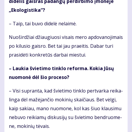
di­de­lis gais­ras pa­dan­gų per­dir­bi­mo įmo­nė­je
„Eko­lo­gis­ti­ka“?
– Taip, tai bu­vo di­de­lė ne­lai­mė.
Nuoširdžiai džiau­giuo­si vi­sais me­ro ap­do­va­no­ji­mais
po ki­lu­sio gais­ro. Bet tai jau praeitis. Da­bar tu­ri
pra­si­dė­ti kon­kre­tūs dar­bai mies­tui.
– Lau­kia švie­ti­mo tin­klo re­for­ma. Ko­kia Jū­sų
nuo­mo­nė dėl šio pro­ce­so?
– Vi­si su­pran­ta, kad švie­ti­mo tin­klo per­tvar­ka rei­ka­
lin­ga dėl ma­žė­jan­čio mo­ki­nių skai­čiaus. Bet vėl­gi,
kaip sa­kiau, mano nuomone, kol kas šiuo klau­si­mu
nebuvo reikiamų dis­ku­si­jų su švie­ti­mo ben­druo­me­
ne, mo­ki­nių tė­vais.