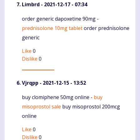
Limbrd
- 2021-12-17 - 07:34
order generic dapoxetine 90mg -
Komentaras
prednisolone 10mg tablet
order prednisolone
generic
Like
0
Dislike
0
Vjrqpp
- 2021-12-15 - 13:52
buy clomiphene 50mg online -
buy
Komentaras
misoprostol sale
buy misoprostol 200mcg
online
Like
0
Dislike
0