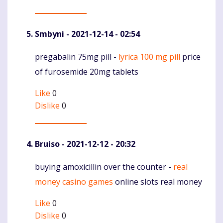
Smbyni
- 2021-12-14 - 02:54
pregabalin 75mg pill -
lyrica 100 mg pill
price
Komentaras
of furosemide 20mg tablets
Like
0
Dislike
0
Bruiso
- 2021-12-12 - 20:32
buying amoxicillin over the counter -
real
Komentaras
money casino games
online slots real money
Like
0
Dislike
0