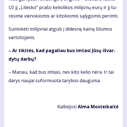
Už jį „Li­tes­ko“ pra­šo ke­lio­li­kos mi­li­jo­nų eu­rų ir jį tu­
rė­si­me vie­no­kio­mis ar ki­to­kio­mis są­ly­go­mis per­im­ti.
Su­mo­kė­ti mi­li­jo­nai at­guls į di­des­nę kai­ną ši­lu­mos
var­to­to­jams.
– Ar ti­ki­tės, kad pa­ga­liau bus im­ta­si Jū­sų iš­var­
dy­tų dar­bų?
– Ma­nau, kad bus im­ta­si, nes ki­to ke­lio nė­ra. Ir tai
da­rys nau­jai su­for­muo­ta ta­ry­bos dau­gu­ma.
Kal­bė­jo­si
Al­ma Mos­tei­kai­tė