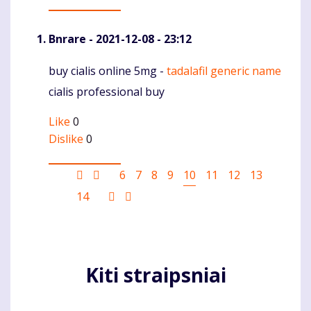
Bnrare
- 2021-12-08 - 23:12
buy cialis online 5mg -
tadalafil generic name
Komentaras
cialis professional buy
Like
0
Dislike
0
Pagination
First
Ankstesnis
Puslapis
6
Puslapis
7
Puslapis
8
Puslapis
9
Current
10
Puslapis
11
Puslapis
12
Puslapis
13
page
puslapis
page
Puslapis
14
Sekantis
Last
puslapis
page
Kiti straipsniai