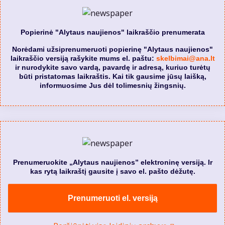
Popierinė "Alytaus naujienos" laikraščio prenumerata
Norėdami užsiprenumeruoti popierinę "Alytaus naujienos"
laikraščio versiją rašykite mums el. paštu:
skelbimai@ana.lt
ir nurodykite savo vardą, pavardę ir adresą, kuriuo turėtų
būti pristatomas laikraštis. Kai tik gausime jūsų laišką,
informuosime Jus dėl tolimesnių žingsnių.
Prenumeruokite „Alytaus naujienos” elektroninę versiją. Ir
kas rytą laikraštį gausite į savo el. pašto dėžutę.
Prenumeruoti el. versiją