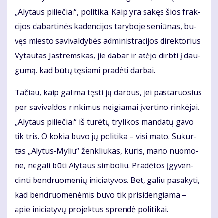
„Aly­taus pi­lie­čiai“, po­li­ti­ka. Kaip yra sa­kęs šios frak­
ci­jos da­bar­ti­nės ka­den­ci­jos ta­ry­bo­je se­niū­nas, bu­
vęs mies­to sa­vi­val­dy­bės ad­mi­nist­ra­ci­jos di­rek­to­rius
Vy­tau­tas Jast­rems­kas, jie da­bar ir at­ėjo dirb­ti į dau­
gu­mą, kad bū­tų tę­sia­mi pra­dė­ti dar­bai.
Ta­čiau, kaip ga­li­ma tęs­ti jų dar­bus, jei pas­ta­ruo­sius
per sa­vi­val­dos rin­ki­mus ne­igia­mai įver­ti­no rin­kė­jai.
„Aly­taus pi­lie­čiai“ iš tu­rė­tų try­li­kos man­da­tų ga­vo
tik tris. O ko­kia bu­vo jų po­li­ti­ka – vi­si ma­to. Su­kur­
tas „Aly­tus-My­liu“ žen­kliu­kas, ku­ris, ma­no nuo­mo­
ne, ne­ga­li bū­ti Aly­taus sim­bo­liu. Pra­dė­tos įgy­ven­
din­ti ben­druo­me­nių ini­cia­ty­vos. Bet, ga­liu pa­sa­ky­ti,
kad ben­druo­me­nė­mis bu­vo tik pri­si­den­gia­ma –
apie ini­cia­ty­vų pro­jek­tus spren­dė po­li­ti­kai.