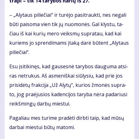
tra­pi – tik 14 ta­ry­bos na­rių iš 27.
– „Aly­taus pi­lie­čiai“ ir tu­rė­jo pa­si­trauk­ti, nes ne­ga­li
bū­ti pai­so­ma vien tik jų nuo­mo­nės. Gal klys­tu, ta­
čiau iš kai ku­rių me­ro veiks­mų su­pra­tau, kad kai
ku­riems jo spren­di­mams įta­ką da­rė bū­tent „Aly­taus
pi­lie­čiai“.
Esu įsi­ti­ki­nęs, kad gau­ses­nė ta­ry­bos dau­gu­ma at­si­
ras ne­tru­kus. Aš as­me­niš­kai siū­ly­siu, kad prie jos
pri­si­dė­tų frak­ci­ja „Už Aly­tų“, ku­rios žmo­nės su­pra­
to, jog pra­ėju­sios ka­den­ci­jos ta­ry­ba nė­ra pa­da­riu­si
reikš­min­gų dar­bų mies­tui.
Pa­ga­liau mes tu­ri­me pra­dė­ti dirb­ti taip, kad mū­sų
dar­bai mies­tui bū­tų ma­to­mi.