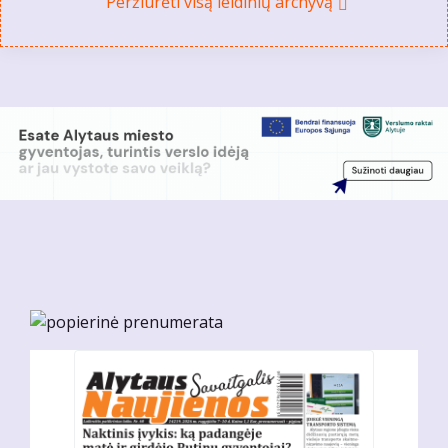
Peržiūrėti visą leidinių archyvą