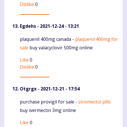
Dislike
0
Egdehs
- 2021-12-24 - 13:21
plaquenil 400mg canada -
plaquenil 400mg for
Komentaras
sale
buy valacyclovir 500mg online
Like
0
Dislike
0
Otgrgx
- 2021-12-21 - 17:54
purchase provigil for sale -
stromectol pills
Komentaras
buy ivermectin 3mg online
Like
0