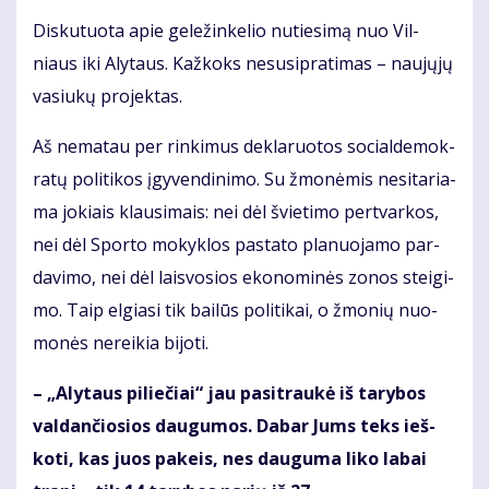
Dis­ku­tuo­ta apie ge­le­žin­ke­lio nu­tie­si­mą nuo Vil­
niaus iki Aly­taus. Kaž­koks nesu­si­pra­ti­mas – nau­jų­jų
va­siu­kų pro­jek­tas.
Aš ne­ma­tau per rin­ki­mus de­kla­ruo­tos so­cial­de­mok­
ra­tų po­li­ti­kos įgy­ven­di­ni­mo. Su žmo­nė­mis ne­si­ta­ria­
ma jo­kiais klau­si­mais: nei dėl švie­ti­mo per­tvar­kos,
nei dėl Spor­to mo­kyk­los pa­sta­to pla­nuo­ja­mo par­
da­vi­mo, nei dėl lais­vo­sios eko­no­mi­nės zo­nos stei­gi­
mo. Taip el­gia­si tik bai­lūs po­li­ti­kai, o žmo­nių nuo­
mo­nės ne­rei­kia bi­jo­ti.
– „Aly­taus pi­lie­čiai“ jau pa­si­trau­kė iš ta­ry­bos
val­dan­čio­sios dau­gu­mos. Da­bar Jums teks ieš­
ko­ti, kas juos pa­keis, nes dau­gu­ma li­ko la­bai