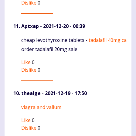
Dislike
0
Aptxap
- 2021-12-20 - 00:39
cheap levothyroxine tablets -
tadalafil 40mg ca
Komentaras
order tadalafil 20mg sale
Like
0
Dislike
0
thealge
- 2021-12-19 - 17:50
viagra and valium
Komentaras
Like
0
Dislike
0