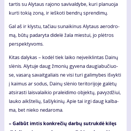
tar­tis su Aly­taus ra­jo­no sa­vi­val­dy­be, ku­ri pla­nuo­ja
kur­ti to­kią zo­ną, ir ieš­ko­ti ben­drų spren­di­mų.
Gal aš ir klys­tu, ta­čiau su­nai­ki­nus Aly­taus ae­ro­dro­
mą, bū­tų padaryta didelė žala miestui, jo plėtros
perspektyvoms.
Ki­tas da­ly­kas – ko­dėl tiek lai­ko ne­įveik­lin­tas Dai­nų
slė­nis. Aly­tu­je daug žmo­nių gy­ve­na dau­gia­bu­čiuo­
se, va­sa­rą sa­vait­ga­liais ne vi­si tu­ri ga­li­my­bes iš­vyk­ti
į kai­mus ar so­dus, Dai­nų slė­nio te­ri­to­ri­jo­je ga­lė­tų
at­si­ras­ti lais­va­lai­kio pra­lei­di­mo ob­jek­tų, pa­vyz­džiui,
lau­ko aikš­te­lių, šaš­ly­ki­nių. Apie tai ir­gi daug kal­ba­
ma, bet nie­ko ne­da­ro­ma.
– Gal­būt im­tis kon­kre­čių dar­bų su­truk­dė ki­lęs