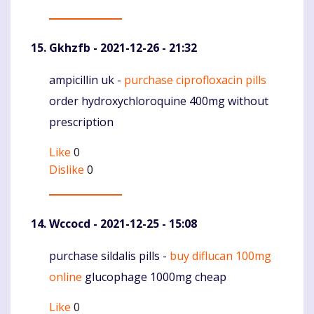
Gkhzfb
- 2021-12-26 - 21:32
ampicillin uk -
purchase ciprofloxacin pills
Komentaras
order hydroxychloroquine 400mg without
prescription
Like
0
Dislike
0
Wccocd
- 2021-12-25 - 15:08
purchase sildalis pills -
buy diflucan 100mg
Komentaras
online
glucophage 1000mg cheap
Like
0