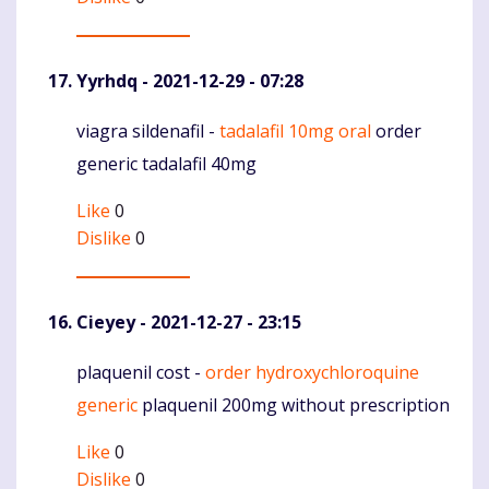
Yyrhdq
- 2021-12-29 - 07:28
viagra sildenafil -
tadalafil 10mg oral
order
Komentaras
generic tadalafil 40mg
Like
0
Dislike
0
Cieyey
- 2021-12-27 - 23:15
plaquenil cost -
order hydroxychloroquine
Komentaras
generic
plaquenil 200mg without prescription
Like
0
Dislike
0