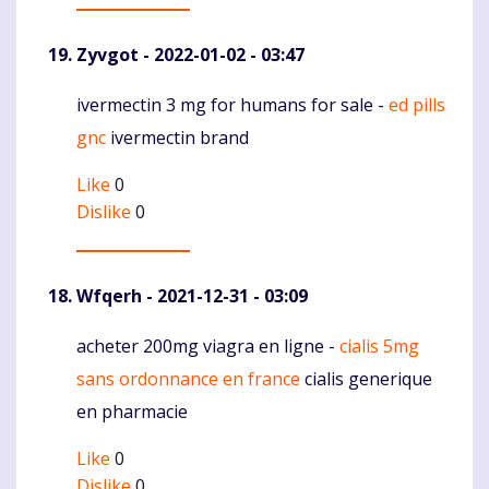
Zyvgot
- 2022-01-02 - 03:47
ivermectin 3 mg for humans for sale -
ed pills
Komentaras
gnc
ivermectin brand
Like
0
Dislike
0
Wfqerh
- 2021-12-31 - 03:09
acheter 200mg viagra en ligne -
cialis 5mg
Komentaras
sans ordonnance en france
cialis generique
en pharmacie
Like
0
Dislike
0