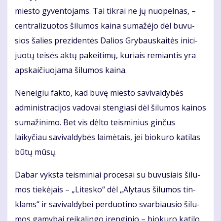
mies­to gy­ven­to­jams. Tai tik­rai ne jų nuo­pel­nas, –
cen­tra­li­zuo­tos ši­lu­mos kai­na su­ma­žė­jo dėl bu­vu­
sios ša­lies pre­zi­den­tės Da­lios Gry­baus­kai­tės ini­ci­
juo­tų tei­sės ak­tų pa­kei­ti­mų, ku­riais re­mian­tis yra
ap­skai­čiuo­ja­ma ši­lu­mos kai­na.
Neneigiu fakto, kad buvę miesto savivaldybės
administracijos vadovai stengiasi dėl šilumos kainos
sumažinimo. Bet vis dėlto teisminius ginčus
laikyčiau savi­valdybės laimėtais, jei biokuro katilas
būtų mūsų.
Da­bar vyks­ta teis­mi­niai pro­ce­sai su bu­vu­siais ši­lu­
mos tie­kė­jais – „Li­tes­ko“ dėl „Aly­taus ši­lu­mos tin­
klams“ ir sa­vi­val­dy­bei per­duo­ti­no svar­biau­sio ši­lu­
mos ga­my­bai rei­ka­lin­go įren­gi­nio – bio­ku­ro ka­ti­lo.