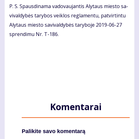
P. S. Spaus­di­na­ma va­do­vau­jan­tis Aly­taus mies­to sa­
vi­val­dy­bės ta­ry­bos veik­los reg­la­men­tu, pa­tvir­tin­tu
Aly­taus mies­to sa­vi­val­dy­bės ta­ry­bo­je 2019-06-27
spren­di­mu Nr. T-186.
Komentarai
Palikite savo komentarą