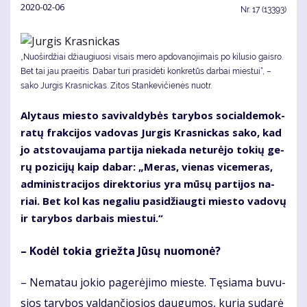
2020-02-06
Nr.
17 (13393)
„Nuoširdžiai džiau­giuo­si vi­sais me­ro ap­do­va­no­ji­mais po ki­lu­sio gais­ro.
Bet tai jau praeitis. Da­bar tu­ri pra­si­dė­ti kon­kre­tūs dar­bai mies­tui“, –
sako Jurgis Krasnickas. Zi­tos Stan­ke­vi­čie­nės nuotr.
Aly­taus mies­to sa­vi­val­dy­bės ta­ry­bos so­cial­de­mok­
ra­tų frak­ci­jos va­do­vas Jur­gis Kras­nic­kas sa­ko, kad
jo at­sto­vau­ja­ma par­ti­ja nie­ka­da ne­tu­rė­jo to­kių ge­
rų po­zi­ci­jų kaip da­bar: „Me­ras, vie­nas vi­ce­me­ras,
ad­mi­nist­ra­ci­jos di­rek­to­rius yra mū­sų par­ti­jos na­
riai. Bet kol kas ne­ga­liu pa­si­džiaug­ti mies­to va­do­vų
ir ta­ry­bos dar­bais mies­tui.“
– Ko­dėl to­kia griež­ta Jū­sų nuo­mo­nė?
– Ne­ma­tau jo­kio pa­ge­rė­ji­mo mies­te. Tę­sia­ma bu­vu­
sios ta­ry­bos val­dan­čio­sios dau­gu­mos, ku­rią su­da­rė