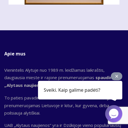
Apie mus
Vienintelis Alytuje nuo 1989 m. leidžiamas laikraštis,
daugiausia mieste ir rajone prenumeruojamas
spaudinys
„Alytaus naujienos“.
Sveiki. Kaip galime padėti?
To paties pavadinimo bendrovė leidžia ir
el. laikraštį,
kuris
prenumeruojamas Lietuvoje ir kitur, kur gyvena, dirba,
poilsiauja alytiškiai.
UAB „Alytaus naujienos“ yra ir Dzūkijoje vieno populiariausių