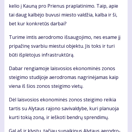
ke­lio į Kau­ną pro Prie­nus pra­pla­ti­ni­mo. Taip, apie
tai daug kal­bė­jo bu­vu­si mies­to val­džia, kal­ba ir ši,
bet kur kon­kre­tūs dar­bai?
Tu­ri­me im­tis ae­ro­dro­mo iš­sau­go­ji­mo, nes esa­me jį
pri­pa­ži­nę svar­biu mies­tui ob­jek­tu. Jis toks ir tu­ri
bū­ti iš­plė­to­jus in­fra­struk­tū­rą.
Da­bar ren­gia­mo­je lais­vo­sios eko­no­mi­nės zo­nos
stei­gi­mo stu­di­jo­je ae­ro­dro­mas nag­ri­nė­ja­mas kaip
vie­na iš šios zo­nos stei­gi­mo vie­tų.
Dėl lais­vo­sios eko­no­mi­nės zo­nos stei­gi­mo rei­kia
tar­tis su Aly­taus ra­jo­no sa­vi­val­dy­be, ku­ri pla­nuo­ja
kur­ti to­kią zo­ną, ir ieš­ko­ti ben­drų spren­di­mų.
Gal aš ir klys­tu, ta­čiau su­nai­ki­nus Aly­taus ae­ro­dro­