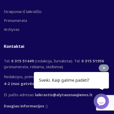
Straipsniai iš laikraščio
Prenumerata
Archyvas
Kontaktai
Tel.
0 315 51449
(redakcija, žurnalistai). Tel.
0 315 51956
(prenumerata, reklama, skelbimai)
Redakcijos, priimamojo adresas
S. Dariaus ir S. Girėno g.
Sveiki. Kaip galime padėti?
4-2 (nuo gatvės pusės), LT-62137, Alytus
El. pašto adresas
laikrastis@alytausnaujienos.lt
Daugiau informacijos