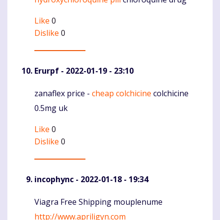
Like
0
Dislike
0
Erurpf
- 2022-01-19 - 23:10
zanaflex price -
cheap colchicine
colchicine
Komentaras
0.5mg uk
Like
0
Dislike
0
incophync
- 2022-01-18 - 19:34
Viagra Free Shipping mouplenume
Komentaras
http://www.apriligyn.com