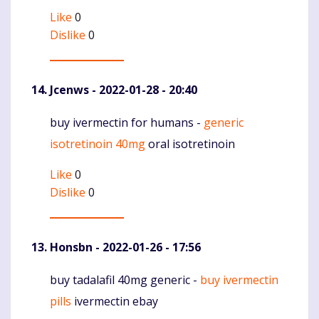
Like
0
Dislike
0
Jcenws
- 2022-01-28 - 20:40
buy ivermectin for humans -
generic
Komentaras
isotretinoin 40mg
oral isotretinoin
Like
0
Dislike
0
Honsbn
- 2022-01-26 - 17:56
buy tadalafil 40mg generic -
buy ivermectin
Komentaras
pills
ivermectin ebay