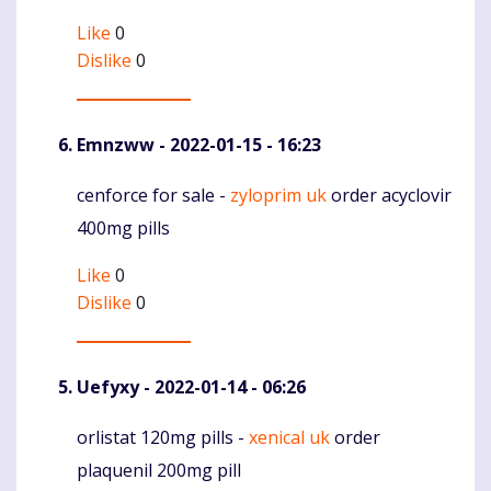
Like
0
Dislike
0
Emnzww
- 2022-01-15 - 16:23
cenforce for sale -
zyloprim uk
order acyclovir
Komentaras
400mg pills
Like
0
Dislike
0
Uefyxy
- 2022-01-14 - 06:26
orlistat 120mg pills -
xenical uk
order
Komentaras
plaquenil 200mg pill