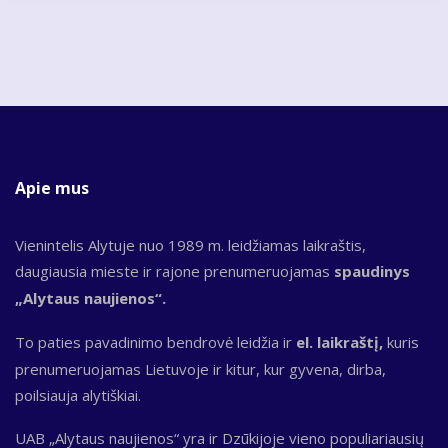
Apie mus
Vienintelis Alytuje nuo 1989 m. leidžiamas laikraštis,
daugiausia mieste ir rajone prenumeruojamas
spaudinys
„Alytaus naujienos“.
To paties pavadinimo bendrovė leidžia ir
el. laikraštį,
kuris
prenumeruojamas Lietuvoje ir kitur, kur gyvena, dirba,
poilsiauja alytiškiai.
UAB „Alytaus naujienos“ yra ir Dzūkijoje vieno populiariausių