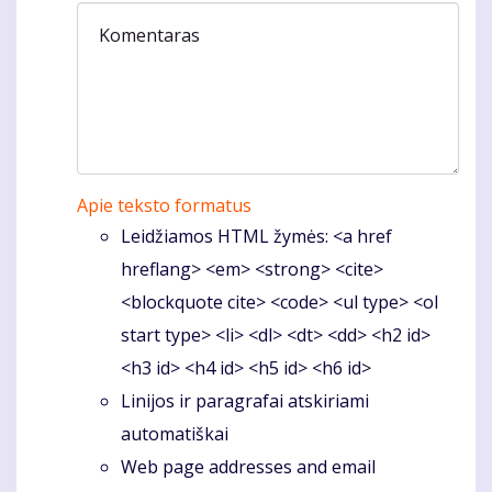
Komentaras
Apie teksto formatus
Leidžiamos HTML žymės: <a href
hreflang> <em> <strong> <cite>
<blockquote cite> <code> <ul type> <ol
start type> <li> <dl> <dt> <dd> <h2 id>
<h3 id> <h4 id> <h5 id> <h6 id>
Linijos ir paragrafai atskiriami
automatiškai
Web page addresses and email