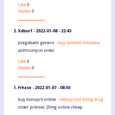
Like
0
Dislike
0
Xdburf
- 2022-01-08 - 22:43
pregabalin generic -
buy ventolin inhalator
Komentaras
azithromycin order
Like
0
Dislike
0
Frhzse
- 2022-01-07 - 08:50
buy lisinopril online -
metoprolol 50mg drug
Komentaras
order prilosec 20mg online cheap