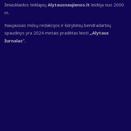
žiniasklaidos tinklapių
Alytausnaujienos.lt
leidėja nuo 2000
m.
Naujausias mūsų redakcijos ir kūrybinių bendradarbių
spaudinys yra 2024 metais pradėtas leisti
„Alytaus
žurnalas“.