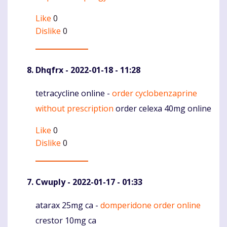
Like
0
Dislike
0
Dhqfrx
- 2022-01-18 - 11:28
tetracycline online -
order cyclobenzaprine
Komentaras
without prescription
order celexa 40mg online
Like
0
Dislike
0
Cwuply
- 2022-01-17 - 01:33
atarax 25mg ca -
domperidone order online
Komentaras
crestor 10mg ca