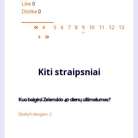
Like
0
Dislike
0
Pagination
First
Ankstesnis
Puslapis
5
Puslapis
6
Puslapis
7
Puslapis
8
Current
9
Puslapis
10
Puslapis
11
Puslapis
12
Puslapis
13
page
puslapis
page
Sekantis
Last
puslapis
page
Kiti straipsniai
Kuo baigėsi Zelenskio 40 dienų ultimatumas?
Skaityti daugiau