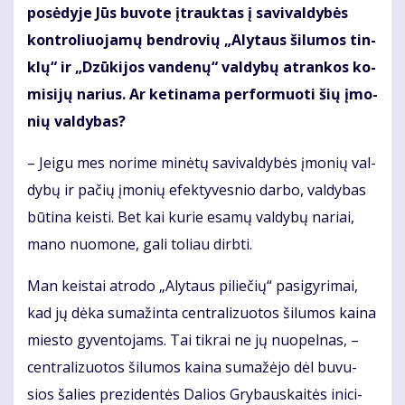
po­sė­dy­je Jūs bu­vo­te įtrauk­tas į sa­vi­val­dy­bės
kon­tro­liuo­ja­mų ben­dro­vių „Aly­taus ši­lu­mos tin­
klų“ ir „Dzū­ki­jos van­de­nų“ val­dy­bų at­ran­kos ko­
mi­si­jų na­rius. Ar ke­ti­na­ma per­for­muo­ti šių įmo­
nių val­dy­bas?
– Jei­gu mes no­ri­me mi­nė­tų sa­vi­val­dy­bės įmo­nių val­
dy­bų ir pačių įmonių efek­ty­ves­nio dar­bo, val­dybas
būtina keis­ti. Bet kai kurie esamų valdybų nariai,
mano nuomone, gali toliau dirbti.
Man keis­tai at­ro­do „Aly­taus pi­lie­čių“ pa­si­gy­ri­mai,
kad jų dė­ka su­ma­žin­ta cen­tra­li­zuo­tos ši­lu­mos kai­na
mies­to gy­ven­to­jams. Tai tik­rai ne jų nuo­pel­nas, –
cen­tra­li­zuo­tos ši­lu­mos kai­na su­ma­žė­jo dėl bu­vu­
sios ša­lies pre­zi­den­tės Da­lios Gry­baus­kai­tės ini­ci­