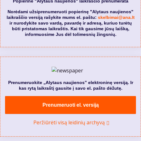
Popierinė "Alytaus naujienos" laikraščio prenumerata
Norėdami užsiprenumeruoti popierinę "Alytaus naujienos"
laikraščio versiją rašykite mums el. paštu:
skelbimai@ana.lt
ir nurodykite savo vardą, pavardę ir adresą, kuriuo turėtų
būti pristatomas laikraštis. Kai tik gausime jūsų laišką,
informuosime Jus dėl tolimesnių žingsnių.
Prenumeruokite „Alytaus naujienos” elektroninę versiją. Ir
kas rytą laikraštį gausite į savo el. pašto dėžutę.
Prenumeruoti el. versiją
Peržiūrėti visą leidinių archyvą