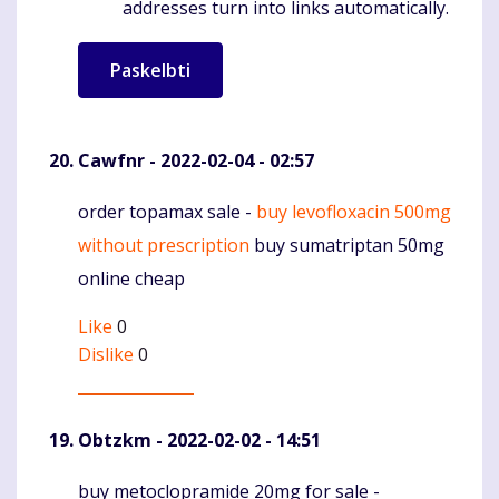
addresses turn into links automatically.
Cawfnr
- 2022-02-04 - 02:57
order topamax sale -
buy levofloxacin 500mg
Komentaras
without prescription
buy sumatriptan 50mg
online cheap
Like
0
Dislike
0
Obtzkm
- 2022-02-02 - 14:51
buy metoclopramide 20mg for sale -
Komentaras