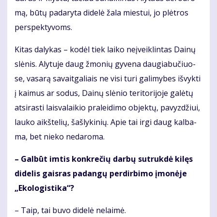
mą, bū­tų padaryta didelė žala miestui, jo plėtros
perspektyvoms.
Ki­tas da­ly­kas – ko­dėl tiek lai­ko ne­įveik­lin­tas Dai­nų
slė­nis. Aly­tu­je daug žmo­nių gy­ve­na dau­gia­bu­čiuo­
se, va­sa­rą sa­vait­ga­liais ne vi­si tu­ri ga­li­my­bes iš­vyk­ti
į kai­mus ar so­dus, Dai­nų slė­nio te­ri­to­ri­jo­je ga­lė­tų
at­si­ras­ti lais­va­lai­kio pra­lei­di­mo ob­jek­tų, pa­vyz­džiui,
lau­ko aikš­te­lių, šaš­ly­ki­nių. Apie tai ir­gi daug kal­ba­
ma, bet nie­ko ne­da­ro­ma.
– Gal­būt im­tis kon­kre­čių dar­bų su­truk­dė ki­lęs
di­de­lis gais­ras pa­dan­gų per­dir­bi­mo įmo­nė­je
„Eko­lo­gis­ti­ka“?
– Taip, tai bu­vo di­de­lė ne­lai­mė.