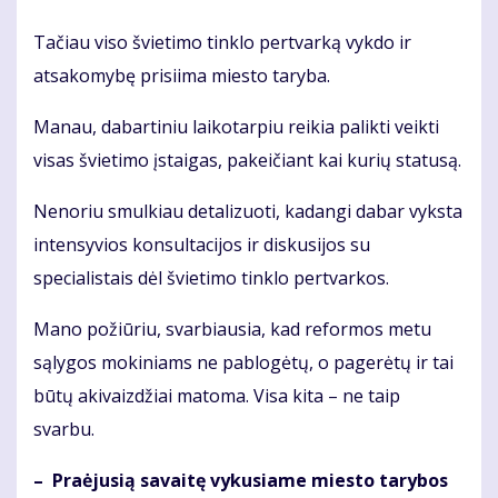
Tačiau viso švietimo tinklo pertvarką vykdo ir
atsakomybę prisiima miesto taryba.
Manau, dabartiniu laikotarpiu reikia palikti veikti
visas švietimo įstaigas, pakeičiant kai kurių statusą.
Nenoriu smulkiau detalizuoti, kadangi dabar vyksta
intensyvios konsultacijos ir diskusijos su
specialistais dėl švietimo tinklo pertvarkos.
Mano požiūriu, svarbiausia, kad reformos metu
sąlygos mokiniams ne pablogėtų, o pagerėtų ir tai
būtų akivaizdžiai matoma. Visa kita – ne taip
svarbu.
– Pra­ėju­sią sa­vai­tę vy­ku­sia­me mies­to ta­ry­bos