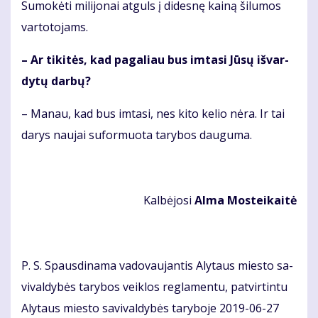
Su­mo­kė­ti mi­li­jo­nai at­guls į di­des­nę kai­ną ši­lu­mos
var­to­to­jams.
– Ar ti­ki­tės, kad pa­ga­liau bus im­ta­si Jū­sų iš­var­
dy­tų dar­bų?
– Ma­nau, kad bus im­ta­si, nes ki­to ke­lio nė­ra. Ir tai
da­rys nau­jai su­for­muo­ta ta­ry­bos dau­gu­ma.
Kal­bė­jo­si
Al­ma Mos­tei­kai­tė
P. S. Spaus­di­na­ma va­do­vau­jan­tis Aly­taus mies­to sa­
vi­val­dy­bės ta­ry­bos veik­los reg­la­men­tu, pa­tvir­tin­tu
Aly­taus mies­to sa­vi­val­dy­bės ta­ry­bo­je 2019-06-27