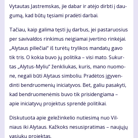
Vy­tau­tas Jast­rems­kas, jie da­bar ir at­ėjo dirb­ti į dau­
gu­mą, kad bū­tų tę­sia­mi pra­dė­ti dar­bai.
Ta­čiau, kaip ga­li­ma tęs­ti jų dar­bus, jei pas­ta­ruo­sius
per sa­vi­val­dos rin­ki­mus ne­igia­mai įver­ti­no rin­kė­jai.
„Aly­taus pi­lie­čiai“ iš tu­rė­tų try­li­kos man­da­tų ga­vo
tik tris. O ko­kia bu­vo jų po­li­ti­ka – vi­si ma­to. Su­kur­
tas „Aly­tus-My­liu“ žen­kliu­kas, ku­ris, ma­no nuo­mo­
ne, ne­ga­li bū­ti Aly­taus sim­bo­liu. Pra­dė­tos įgy­ven­
din­ti ben­druo­me­nių ini­cia­ty­vos. Bet, ga­liu pa­sa­ky­ti,
kad ben­druo­me­nė­mis bu­vo tik pri­si­den­gia­ma –
apie ini­cia­ty­vų pro­jek­tus spren­dė po­li­ti­kai.
Dis­ku­tuo­ta apie ge­le­žin­ke­lio nu­tie­si­mą nuo Vil­
niaus iki Aly­taus. Kaž­koks nesu­si­pra­ti­mas – nau­jų­jų
va­siu­kų pro­jek­tas.