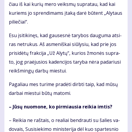
čiau iš kai ku­rių me­ro veiks­mų su­pra­tau, kad kai
ku­riems jo spren­di­mams įta­ką da­rė bū­tent „Aly­taus
pi­lie­čiai“.
Esu įsi­ti­ki­nęs, kad gau­ses­nė ta­ry­bos dau­gu­ma at­si­
ras ne­tru­kus. Aš as­me­niš­kai siū­ly­siu, kad prie jos
pri­si­dė­tų frak­ci­ja „Už Aly­tų“, ku­rios žmo­nės su­pra­
to, jog pra­ėju­sios ka­den­ci­jos ta­ry­ba nė­ra pa­da­riu­si
reikš­min­gų dar­bų mies­tui.
Pa­ga­liau mes tu­ri­me pra­dė­ti dirb­ti taip, kad mū­sų
dar­bai mies­tui bū­tų ma­to­mi.
– Jū­sų nuo­mo­ne, ko pir­miau­sia rei­kia im­tis?
– Rei­kia ne raš­tais, o re­a­liai ben­drau­ti su ša­lies va­
do­vais, Su­si­sie­ki­mo mi­nis­te­ri­ja dėl kuo spar­tes­nio