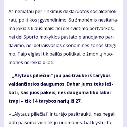
Aš ne­ma­tau per rin­ki­mus de­kla­ruo­tos so­cial­de­mok­
ra­tų po­li­ti­kos įgy­ven­di­ni­mo. Su žmo­nė­mis ne­si­ta­ria­
ma jo­kiais klau­si­mais: nei dėl švie­ti­mo per­tvar­kos,
nei dėl Spor­to mo­kyk­los pa­sta­to pla­nuo­ja­mo par­
da­vi­mo, nei dėl lais­vo­sios eko­no­mi­nės zo­nos stei­gi­
mo. Taip el­gia­si tik bai­lūs po­li­ti­kai, o žmo­nių nuo­
mo­nės ne­rei­kia bi­jo­ti.
– „Aly­taus pi­lie­čiai“ jau pa­si­trau­kė iš ta­ry­bos
val­dan­čio­sios dau­gu­mos. Da­bar Jums teks ieš­
ko­ti, kas juos pa­keis, nes dau­gu­ma li­ko la­bai
tra­pi – tik 14 ta­ry­bos na­rių iš 27.
– „Aly­taus pi­lie­čiai“ ir tu­rė­jo pa­si­trauk­ti, nes ne­ga­li
bū­ti pai­so­ma vien tik jų nuo­mo­nės. Gal klys­tu, ta­