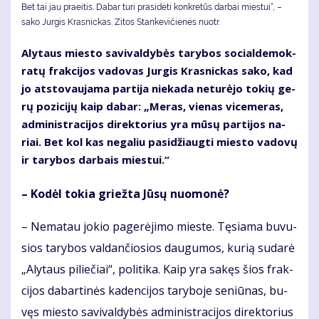
Bet tai jau praeitis. Da­bar tu­ri pra­si­dė­ti kon­kre­tūs dar­bai mies­tui“, –
sako Jurgis Krasnickas. Zi­tos Stan­ke­vi­čie­nės nuotr.
Aly­taus mies­to sa­vi­val­dy­bės ta­ry­bos so­cial­de­mok­
ra­tų frak­ci­jos va­do­vas Jur­gis Kras­nic­kas sa­ko, kad
jo at­sto­vau­ja­ma par­ti­ja nie­ka­da ne­tu­rė­jo to­kių ge­
rų po­zi­ci­jų kaip da­bar: „Me­ras, vie­nas vi­ce­me­ras,
ad­mi­nist­ra­ci­jos di­rek­to­rius yra mū­sų par­ti­jos na­
riai. Bet kol kas ne­ga­liu pa­si­džiaug­ti mies­to va­do­vų
ir ta­ry­bos dar­bais mies­tui.“
– Ko­dėl to­kia griež­ta Jū­sų nuo­mo­nė?
– Ne­ma­tau jo­kio pa­ge­rė­ji­mo mies­te. Tę­sia­ma bu­vu­
sios ta­ry­bos val­dan­čio­sios dau­gu­mos, ku­rią su­da­rė
„Aly­taus pi­lie­čiai“, po­li­ti­ka. Kaip yra sa­kęs šios frak­
ci­jos da­bar­ti­nės ka­den­ci­jos ta­ry­bo­je se­niū­nas, bu­
vęs mies­to sa­vi­val­dy­bės ad­mi­nist­ra­ci­jos di­rek­to­rius