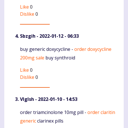
Like
0
Dislike
0
Sbzgih
- 2022-01-12 - 06:33
buy generic doxycycline -
order doxycycline
Komentaras
200mg sale
buy synthroid
Like
0
Dislike
0
Vlglsh
- 2022-01-10 - 14:53
order triamcinolone 10mg pill -
order claritin
Komentaras
generic
clarinex pills