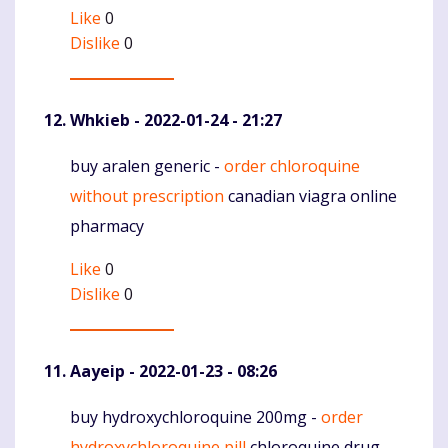
Like
0
Dislike
0
Whkieb
- 2022-01-24 - 21:27
buy aralen generic -
order chloroquine
Komentaras
without prescription
canadian viagra online
pharmacy
Like
0
Dislike
0
Aayeip
- 2022-01-23 - 08:26
buy hydroxychloroquine 200mg -
order
Komentaras
hydroxychloroquine pill
chloroquine drug