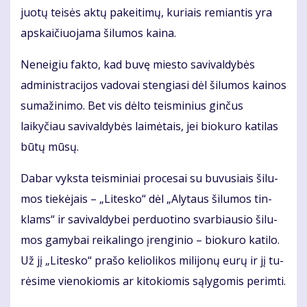
juo­tų tei­sės ak­tų pa­kei­ti­mų, ku­riais re­mian­tis yra
ap­skai­čiuo­ja­ma ši­lu­mos kai­na.
Neneigiu fakto, kad buvę miesto savivaldybės
administracijos vadovai stengiasi dėl šilumos kainos
sumažinimo. Bet vis dėlto teisminius ginčus
laikyčiau savi­valdybės laimėtais, jei biokuro katilas
būtų mūsų.
Da­bar vyks­ta teis­mi­niai pro­ce­sai su bu­vu­siais ši­lu­
mos tie­kė­jais – „Li­tes­ko“ dėl „Aly­taus ši­lu­mos tin­
klams“ ir sa­vi­val­dy­bei per­duo­ti­no svar­biau­sio ši­lu­
mos ga­my­bai rei­ka­lin­go įren­gi­nio – bio­ku­ro ka­ti­lo.
Už jį „Li­tes­ko“ pra­šo ke­lio­li­kos mi­li­jo­nų eu­rų ir jį tu­
rė­si­me vie­no­kio­mis ar ki­to­kio­mis są­ly­go­mis per­im­ti.