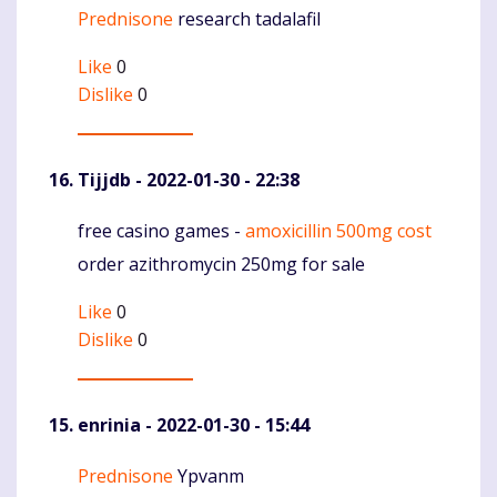
Prednisone
research tadalafil
Komentaras
Like
0
Dislike
0
Tijjdb
- 2022-01-30 - 22:38
free casino games -
amoxicillin 500mg cost
Komentaras
order azithromycin 250mg for sale
Like
0
Dislike
0
enrinia
- 2022-01-30 - 15:44
Prednisone
Ypvanm
Komentaras