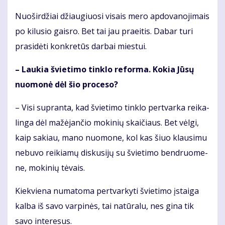
Nuoširdžiai džiau­giuo­si vi­sais me­ro ap­do­va­no­ji­mais
po ki­lu­sio gais­ro. Bet tai jau praeitis. Da­bar tu­ri
pra­si­dė­ti kon­kre­tūs dar­bai mies­tui.
– Lau­kia švie­ti­mo tin­klo re­for­ma. Ko­kia Jū­sų
nuo­mo­nė dėl šio pro­ce­so?
– Vi­si su­pran­ta, kad švie­ti­mo tin­klo per­tvar­ka rei­ka­
lin­ga dėl ma­žė­jan­čio mo­ki­nių skai­čiaus. Bet vėl­gi,
kaip sa­kiau, mano nuomone, kol kas šiuo klau­si­mu
nebuvo reikiamų dis­ku­si­jų su švie­ti­mo ben­druo­me­
ne, mo­ki­nių tė­vais.
Kiek­vie­na nu­ma­to­ma per­tvar­ky­ti švie­ti­mo įstai­ga
kal­ba iš sa­vo var­pi­nės, tai natūralu, nes gina tik
savo interesus.