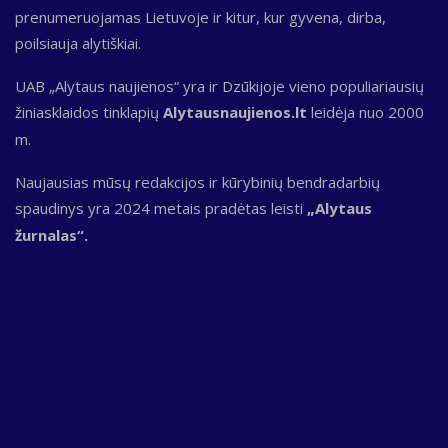
prenumeruojamas Lietuvoje ir kitur, kur gyvena, dirba,
poilsiauja alytiškiai.
UAB „Alytaus naujienos“ yra ir Dzūkijoje vieno populiariausių
žiniasklaidos tinklapių
Alytausnaujienos.lt
leidėja nuo 2000
m.
Naujausias mūsų redakcijos ir kūrybinių bendradarbių
spaudinys yra 2024 metais pradėtas leisti
„Alytaus
žurnalas“.