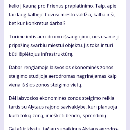
ke­lio į Kau­ną pro Prie­nus pra­pla­ti­ni­mo. Taip, apie
tai daug kal­bė­jo bu­vu­si mies­to val­džia, kal­ba ir ši,
bet kur kon­kre­tūs dar­bai?
Tu­ri­me im­tis ae­ro­dro­mo iš­sau­go­ji­mo, nes esa­me jį
pri­pa­ži­nę svar­biu mies­tui ob­jek­tu. Jis toks ir tu­ri
bū­ti iš­plė­to­jus in­fra­struk­tū­rą.
Da­bar ren­gia­mo­je lais­vo­sios eko­no­mi­nės zo­nos
stei­gi­mo stu­di­jo­je ae­ro­dro­mas nag­ri­nė­ja­mas kaip
vie­na iš šios zo­nos stei­gi­mo vie­tų.
Dėl lais­vo­sios eko­no­mi­nės zo­nos stei­gi­mo rei­kia
tar­tis su Aly­taus ra­jo­no sa­vi­val­dy­be, ku­ri pla­nuo­ja
kur­ti to­kią zo­ną, ir ieš­ko­ti ben­drų spren­di­mų.
Gal aš ir klys­tu, ta­čiau su­nai­ki­nus Aly­taus ae­ro­dro­