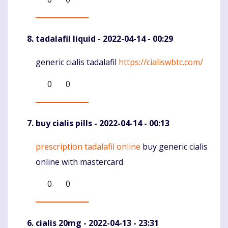
tadalafil liquid
- 2022-04-14 - 00:29
generic cialis tadalafil
https://cialiswbtc.com/
Komentaras
0
0
buy cialis pills
- 2022-04-14 - 00:13
prescription tadalafil online
buy generic cialis
Komentaras
online with mastercard
0
0
cialis 20mg
- 2022-04-13 - 23:31