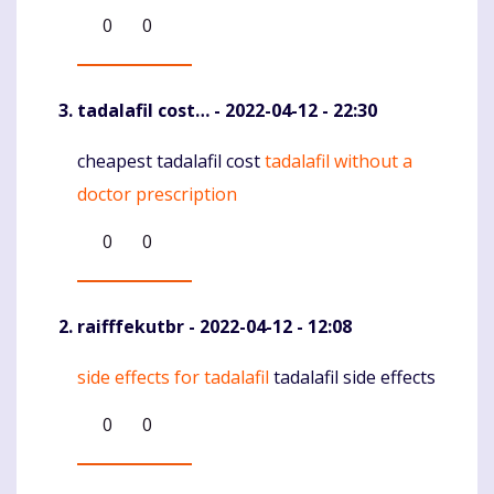
0
0
tadalafil cost…
- 2022-04-12 - 22:30
cheapest tadalafil cost
tadalafil without a
Komentaras
doctor prescription
0
0
raifffekutbr
- 2022-04-12 - 12:08
side effects for tadalafil
tadalafil side effects
Komentaras
0
0