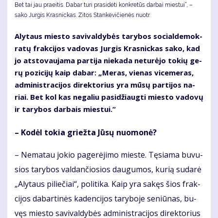
Bet tai jau praeitis. Da­bar tu­ri pra­si­dė­ti kon­kre­tūs dar­bai mies­tui“, –
sako Jurgis Krasnickas. Zi­tos Stan­ke­vi­čie­nės nuotr.
Aly­taus mies­to sa­vi­val­dy­bės ta­ry­bos so­cial­de­mok­
ra­tų frak­ci­jos va­do­vas Jur­gis Kras­nic­kas sa­ko, kad
jo at­sto­vau­ja­ma par­ti­ja nie­ka­da ne­tu­rė­jo to­kių ge­
rų po­zi­ci­jų kaip da­bar: „Me­ras, vie­nas vi­ce­me­ras,
ad­mi­nist­ra­ci­jos di­rek­to­rius yra mū­sų par­ti­jos na­
riai. Bet kol kas ne­ga­liu pa­si­džiaug­ti mies­to va­do­vų
ir ta­ry­bos dar­bais mies­tui.“
– Ko­dėl to­kia griež­ta Jū­sų nuo­mo­nė?
– Ne­ma­tau jo­kio pa­ge­rė­ji­mo mies­te. Tę­sia­ma bu­vu­
sios ta­ry­bos val­dan­čio­sios dau­gu­mos, ku­rią su­da­rė
„Aly­taus pi­lie­čiai“, po­li­ti­ka. Kaip yra sa­kęs šios frak­
ci­jos da­bar­ti­nės ka­den­ci­jos ta­ry­bo­je se­niū­nas, bu­
vęs mies­to sa­vi­val­dy­bės ad­mi­nist­ra­ci­jos di­rek­to­rius