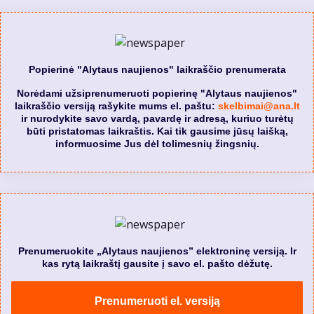
Popierinė "Alytaus naujienos" laikraščio prenumerata
Norėdami užsiprenumeruoti popierinę "Alytaus naujienos"
laikraščio versiją rašykite mums el. paštu:
skelbimai@ana.lt
ir nurodykite savo vardą, pavardę ir adresą, kuriuo turėtų
būti pristatomas laikraštis. Kai tik gausime jūsų laišką,
informuosime Jus dėl tolimesnių žingsnių.
Prenumeruokite „Alytaus naujienos” elektroninę versiją. Ir
kas rytą laikraštį gausite į savo el. pašto dėžutę.
Prenumeruoti el. versiją