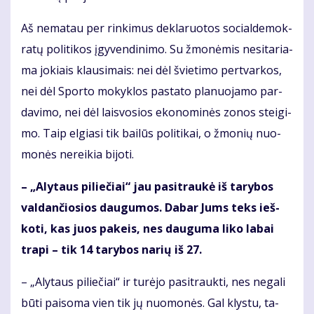
Aš ne­ma­tau per rin­ki­mus de­kla­ruo­tos so­cial­de­mok­
ra­tų po­li­ti­kos įgy­ven­di­ni­mo. Su žmo­nė­mis ne­si­ta­ria­
ma jo­kiais klau­si­mais: nei dėl švie­ti­mo per­tvar­kos,
nei dėl Spor­to mo­kyk­los pa­sta­to pla­nuo­ja­mo par­
da­vi­mo, nei dėl lais­vo­sios eko­no­mi­nės zo­nos stei­gi­
mo. Taip el­gia­si tik bai­lūs po­li­ti­kai, o žmo­nių nuo­
mo­nės ne­rei­kia bi­jo­ti.
– „Aly­taus pi­lie­čiai“ jau pa­si­trau­kė iš ta­ry­bos
val­dan­čio­sios dau­gu­mos. Da­bar Jums teks ieš­
ko­ti, kas juos pa­keis, nes dau­gu­ma li­ko la­bai
tra­pi – tik 14 ta­ry­bos na­rių iš 27.
– „Aly­taus pi­lie­čiai“ ir tu­rė­jo pa­si­trauk­ti, nes ne­ga­li
bū­ti pai­so­ma vien tik jų nuo­mo­nės. Gal klys­tu, ta­