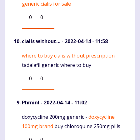
generic cialis for sale
0
0
cialis without…
- 2022-04-14 - 11:58
where to buy cialis without prescription
Komentaras
tadalafil generic where to buy
0
0
Phminl
- 2022-04-14 - 11:02
doxycycline 200mg generic -
doxycycline
Komentaras
100mg brand
buy chloroquine 250mg pills
0
0