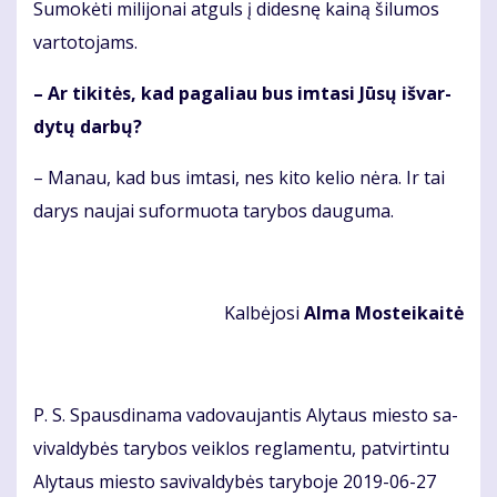
Su­mo­kė­ti mi­li­jo­nai at­guls į di­des­nę kai­ną ši­lu­mos
var­to­to­jams.
– Ar ti­ki­tės, kad pa­ga­liau bus im­ta­si Jū­sų iš­var­
dy­tų dar­bų?
– Ma­nau, kad bus im­ta­si, nes ki­to ke­lio nė­ra. Ir tai
da­rys nau­jai su­for­muo­ta ta­ry­bos dau­gu­ma.
Kal­bė­jo­si
Al­ma Mos­tei­kai­tė
P. S. Spaus­di­na­ma va­do­vau­jan­tis Aly­taus mies­to sa­
vi­val­dy­bės ta­ry­bos veik­los reg­la­men­tu, pa­tvir­tin­tu
Aly­taus mies­to sa­vi­val­dy­bės ta­ry­bo­je 2019-06-27