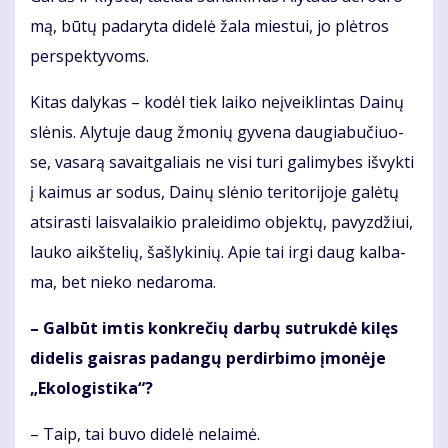
mą, bū­tų padaryta didelė žala miestui, jo plėtros
perspektyvoms.
Ki­tas da­ly­kas – ko­dėl tiek lai­ko ne­įveik­lin­tas Dai­nų
slė­nis. Aly­tu­je daug žmo­nių gy­ve­na dau­gia­bu­čiuo­
se, va­sa­rą sa­vait­ga­liais ne vi­si tu­ri ga­li­my­bes iš­vyk­ti
į kai­mus ar so­dus, Dai­nų slė­nio te­ri­to­ri­jo­je ga­lė­tų
at­si­ras­ti lais­va­lai­kio pra­lei­di­mo ob­jek­tų, pa­vyz­džiui,
lau­ko aikš­te­lių, šaš­ly­ki­nių. Apie tai ir­gi daug kal­ba­
ma, bet nie­ko ne­da­ro­ma.
– Gal­būt im­tis kon­kre­čių dar­bų su­truk­dė ki­lęs
di­de­lis gais­ras pa­dan­gų per­dir­bi­mo įmo­nė­je
„Eko­lo­gis­ti­ka“?
– Taip, tai bu­vo di­de­lė ne­lai­mė.