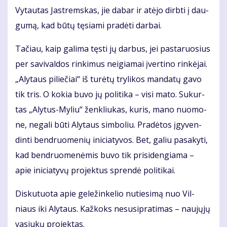
Vy­tau­tas Jast­rems­kas, jie da­bar ir at­ėjo dirb­ti į dau­
gu­mą, kad bū­tų tę­sia­mi pra­dė­ti dar­bai.
Ta­čiau, kaip ga­li­ma tęs­ti jų dar­bus, jei pas­ta­ruo­sius
per sa­vi­val­dos rin­ki­mus ne­igia­mai įver­ti­no rin­kė­jai.
„Aly­taus pi­lie­čiai“ iš tu­rė­tų try­li­kos man­da­tų ga­vo
tik tris. O ko­kia bu­vo jų po­li­ti­ka – vi­si ma­to. Su­kur­
tas „Aly­tus-My­liu“ žen­kliu­kas, ku­ris, ma­no nuo­mo­
ne, ne­ga­li bū­ti Aly­taus sim­bo­liu. Pra­dė­tos įgy­ven­
din­ti ben­druo­me­nių ini­cia­ty­vos. Bet, ga­liu pa­sa­ky­ti,
kad ben­druo­me­nė­mis bu­vo tik pri­si­den­gia­ma –
apie ini­cia­ty­vų pro­jek­tus spren­dė po­li­ti­kai.
Dis­ku­tuo­ta apie ge­le­žin­ke­lio nu­tie­si­mą nuo Vil­
niaus iki Aly­taus. Kaž­koks nesu­si­pra­ti­mas – nau­jų­jų
va­siu­kų pro­jek­tas.