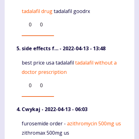
tadalafil drug
tadalafil goodrx
Komentaras
0
0
side effects f…
- 2022-04-13 - 13:48
best price usa tadalafil
tadalafil without a
Komentaras
doctor prescription
0
0
Cwykaj
- 2022-04-13 - 06:03
furosemide order -
azithromycin 500mg us
Komentaras
zithromax 500mg us