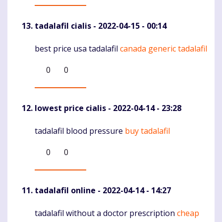
tadalafil cialis
- 2022-04-15 - 00:14
best price usa tadalafil
canada generic tadalafil
Komentaras
0
0
lowest price cialis
- 2022-04-14 - 23:28
tadalafil blood pressure
buy tadalafil
Komentaras
0
0
tadalafil online
- 2022-04-14 - 14:27
tadalafil without a doctor prescription
cheap
Komentaras