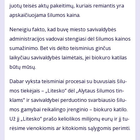
juo­tų tei­sės ak­tų pa­kei­ti­mų, ku­riais re­mian­tis yra
ap­skai­čiuo­ja­ma ši­lu­mos kai­na.
Neneigiu fakto, kad buvę miesto savivaldybės
administracijos vadovai stengiasi dėl šilumos kainos
sumažinimo. Bet vis dėlto teisminius ginčus
laikyčiau savi­valdybės laimėtais, jei biokuro katilas
būtų mūsų.
Da­bar vyks­ta teis­mi­niai pro­ce­sai su bu­vu­siais ši­lu­
mos tie­kė­jais – „Li­tes­ko“ dėl „Aly­taus ši­lu­mos tin­
klams“ ir sa­vi­val­dy­bei per­duo­ti­no svar­biau­sio ši­lu­
mos ga­my­bai rei­ka­lin­go įren­gi­nio – bio­ku­ro ka­ti­lo.
Už jį „Li­tes­ko“ pra­šo ke­lio­li­kos mi­li­jo­nų eu­rų ir jį tu­
rė­si­me vie­no­kio­mis ar ki­to­kio­mis są­ly­go­mis per­im­ti.