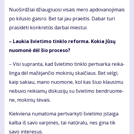
Nuoširdžiai džiau­giuo­si vi­sais me­ro ap­do­va­no­ji­mais
po ki­lu­sio gais­ro. Bet tai jau praeitis. Da­bar tu­ri
pra­si­dė­ti kon­kre­tūs dar­bai mies­tui.
– Lau­kia švie­ti­mo tin­klo re­for­ma. Ko­kia Jū­sų
nuo­mo­nė dėl šio pro­ce­so?
– Vi­si su­pran­ta, kad švie­ti­mo tin­klo per­tvar­ka rei­ka­
lin­ga dėl ma­žė­jan­čio mo­ki­nių skai­čiaus. Bet vėl­gi,
kaip sa­kiau, mano nuomone, kol kas šiuo klau­si­mu
nebuvo reikiamų dis­ku­si­jų su švie­ti­mo ben­druo­me­
ne, mo­ki­nių tė­vais.
Kiek­vie­na nu­ma­to­ma per­tvar­ky­ti švie­ti­mo įstai­ga
kal­ba iš sa­vo var­pi­nės, tai natūralu, nes gina tik
savo interesus.