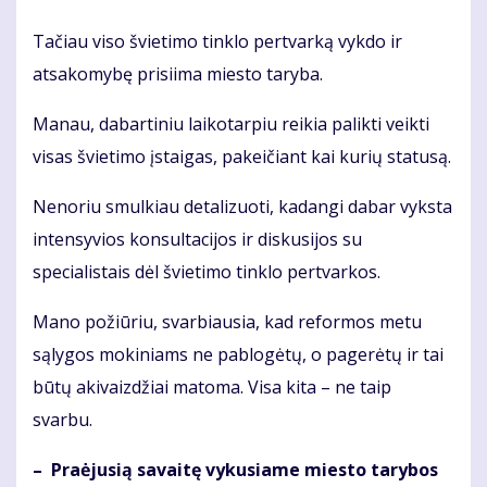
Tačiau viso švietimo tinklo pertvarką vykdo ir
atsakomybę prisiima miesto taryba.
Manau, dabartiniu laikotarpiu reikia palikti veikti
visas švietimo įstaigas, pakeičiant kai kurių statusą.
Nenoriu smulkiau detalizuoti, kadangi dabar vyksta
intensyvios konsultacijos ir diskusijos su
specialistais dėl švietimo tinklo pertvarkos.
Mano požiūriu, svarbiausia, kad reformos metu
sąlygos mokiniams ne pablogėtų, o pagerėtų ir tai
būtų akivaizdžiai matoma. Visa kita – ne taip
svarbu.
– Pra­ėju­sią sa­vai­tę vy­ku­sia­me mies­to ta­ry­bos