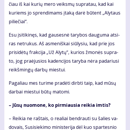
čiau iš kai ku­rių me­ro veiks­mų su­pra­tau, kad kai
ku­riems jo spren­di­mams įta­ką da­rė bū­tent „Aly­taus
pi­lie­čiai“.
Esu įsi­ti­ki­nęs, kad gau­ses­nė ta­ry­bos dau­gu­ma at­si­
ras ne­tru­kus. Aš as­me­niš­kai siū­ly­siu, kad prie jos
pri­si­dė­tų frak­ci­ja „Už Aly­tų“, ku­rios žmo­nės su­pra­
to, jog pra­ėju­sios ka­den­ci­jos ta­ry­ba nė­ra pa­da­riu­si
reikš­min­gų dar­bų mies­tui.
Pa­ga­liau mes tu­ri­me pra­dė­ti dirb­ti taip, kad mū­sų
dar­bai mies­tui bū­tų ma­to­mi.
– Jū­sų nuo­mo­ne, ko pir­miau­sia rei­kia im­tis?
– Rei­kia ne raš­tais, o re­a­liai ben­drau­ti su ša­lies va­
do­vais, Su­si­sie­ki­mo mi­nis­te­ri­ja dėl kuo spar­tes­nio