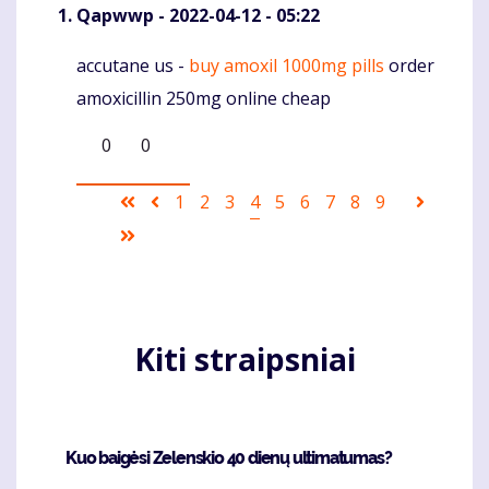
Qapwwp
- 2022-04-12 - 05:22
accutane us -
buy amoxil 1000mg pills
order
Komentaras
amoxicillin 250mg online cheap
0
0
Pagination
First
Ankstesnis
Puslapis
1
Puslapis
2
Puslapis
3
Current
4
Puslapis
5
Puslapis
6
Puslapis
7
Puslapis
8
Puslapis
9
Sekanti
page
puslapis
page
puslapi
Last
page
Kiti straipsniai
Kuo baigėsi Zelenskio 40 dienų ultimatumas?