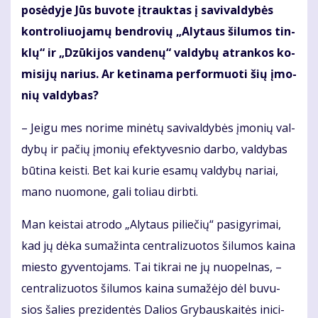
po­sė­dy­je Jūs bu­vo­te įtrauk­tas į sa­vi­val­dy­bės
kon­tro­liuo­ja­mų ben­dro­vių „Aly­taus ši­lu­mos tin­
klų“ ir „Dzū­ki­jos van­de­nų“ val­dy­bų at­ran­kos ko­
mi­si­jų na­rius. Ar ke­ti­na­ma per­for­muo­ti šių įmo­
nių val­dy­bas?
– Jei­gu mes no­ri­me mi­nė­tų sa­vi­val­dy­bės įmo­nių val­
dy­bų ir pačių įmonių efek­ty­ves­nio dar­bo, val­dybas
būtina keis­ti. Bet kai kurie esamų valdybų nariai,
mano nuomone, gali toliau dirbti.
Man keis­tai at­ro­do „Aly­taus pi­lie­čių“ pa­si­gy­ri­mai,
kad jų dė­ka su­ma­žin­ta cen­tra­li­zuo­tos ši­lu­mos kai­na
mies­to gy­ven­to­jams. Tai tik­rai ne jų nuo­pel­nas, –
cen­tra­li­zuo­tos ši­lu­mos kai­na su­ma­žė­jo dėl bu­vu­
sios ša­lies pre­zi­den­tės Da­lios Gry­baus­kai­tės ini­ci­