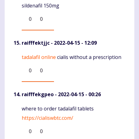
sildenafil 150mg
0
0
raifffektjjc
- 2022-04-15 - 12:09
tadalafil online
cialis without a prescription
Komentaras
0
0
raifffekgpeo
- 2022-04-15 - 00:26
where to order tadalafil tablets
Komentaras
https://cialiswbtc.com/
0
0