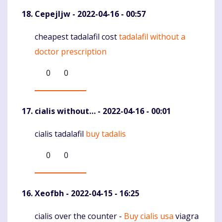
Cepejljw
- 2022-04-16 - 00:57
cheapest tadalafil cost
tadalafil without a
Komentaras
doctor prescription
0
0
cialis without…
- 2022-04-16 - 00:01
cialis tadalafil
buy tadalis
Komentaras
0
0
Xeofbh
- 2022-04-15 - 16:25
cialis over the counter -
Buy cialis usa
viagra
Komentaras