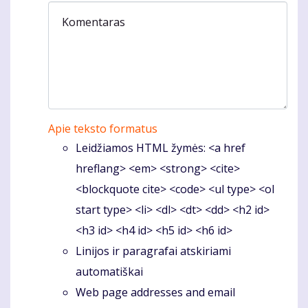
Komentaras
Apie teksto formatus
Leidžiamos HTML žymės: <a href
hreflang> <em> <strong> <cite>
<blockquote cite> <code> <ul type> <ol
start type> <li> <dl> <dt> <dd> <h2 id>
<h3 id> <h4 id> <h5 id> <h6 id>
Linijos ir paragrafai atskiriami
automatiškai
Web page addresses and email