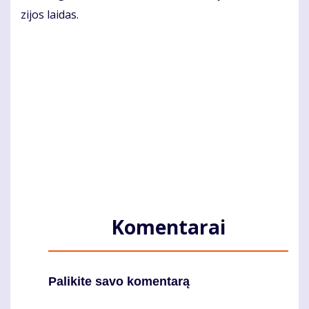
zi­jos lai­das.
Komentarai
Palikite savo komentarą