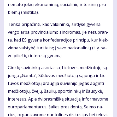
ne­ma­to jo­kių eko­no­mi­nių, so­cia­li­nių ir tei­si­nių pro­
ble­mų (mis­ti­ka).
Ten­ka pri­pa­žin­ti, kad val­di­nin­kų šir­dy­se gy­ve­na
ver­go ar­ba pro­vin­cia­lu­mo sin­dro­mas, jie ne­su­pran­
ta, kad ES gy­ve­na kon­fe­de­ra­ci­jos prin­ci­pu, kur kiek­
vie­na vals­ty­bė tu­ri tei­sę į sa­vo na­cio­na­li­nių (t. y. sa­
vo pi­lie­čių) in­te­re­sų gy­ni­mą.
Gin­klų sa­vi­nin­kų aso­cia­ci­ja, Lie­tu­vos me­džio­to­jų są­
jun­ga „Gam­ta“, Sū­du­vos me­džio­to­jų są­jun­ga ir Lie­
tu­vos me­džio­to­jų drau­gi­ja su­vie­ni­jo jė­gas ap­gin­ti
me­džio­to­jų, žve­jų, šau­lių, spor­ti­nin­kų ir šau­dyk­lų
in­te­re­sus. Apie dvi­pras­miš­ką si­tu­a­ci­ją in­for­ma­vo­me
eu­ro­par­la­men­ta­rus, ša­lies pre­zi­den­tą, Sei­mo na­
rius, or­ga­ni­za­vo­me nuo­to­li­nes dis­ku­si­jas bei te­le­vi­