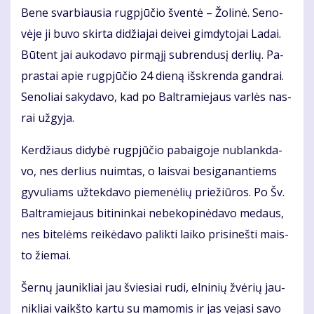
Be­ne svar­biau­sia rug­pjū­čio šven­tė – Žo­li­nė. Se­no­
vė­je ji bu­vo skir­ta di­džia­jai dei­vei gim­dy­to­jai La­dai.
Bū­tent jai au­ko­da­vo pir­mą­jį su­bren­du­sį der­lių. Pa­
pras­tai apie rug­pjū­čio 24 die­ną iš­skren­da gan­drai.
Se­no­liai sa­ky­da­vo, kad po Bal­tra­mie­jaus var­lės nas­
rai už­gy­ja.
Ker­džiaus di­dy­bė rug­pjū­čio pa­bai­go­je nu­blank­da­
vo, nes der­lius nuim­tas, o lais­vai be­si­ga­nan­tiems
gy­vu­liams už­tek­da­vo pie­me­nė­lių prie­žiū­ros. Po Šv.
Bal­tra­mie­jaus bi­ti­nin­kai ne­be­ko­pi­nė­da­vo me­daus,
nes bi­te­lėms rei­kė­da­vo pa­lik­ti lai­ko pri­si­neš­ti mais­
to žie­mai.
Šer­nų jau­nik­liai jau švie­siai ru­di, el­ni­nių žvė­rių jau­
nik­liai vaikš­to kar­tu su ma­mo­mis ir jas ve­ja­si sa­vo