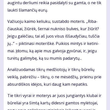
au­gin­tu der­liu­mi rei­kia pa­si­da­ly­ti su gam­ta, o ne tik
lauk­ti šla­man­čių eu­rų.
Va­žiuo­ju kai­mo ke­liu­ku, su­stab­do mo­te­ris. „Ri­ba­
čiaus­kai, žiū­rėk, šer­nai nu­kni­so bul­ves, kur žiū­rit?
Jei­gu ga­lė­čiau, tai aš juos vi­sus iš­šau­dy­čiau, tuš­čia
jų...” – pik­ti­na­si mo­te­riš­kė. Pui­kios min­tys ir ke­ti­ni­
mai. Įdo­mu, ką apie mus gal­vo­ja gy­vū­nai, ir, jei­gu
tu­rė­tų ga­li­my­bę, ką su mu­mis pa­da­ry­tų...
Ana­li­zuo­da­mas tik­rų me­džio­to­jų ir tik­rų bū­re­lių
veik­lą, pa­brė­žiu – tik­rų, o ne mė­sė­džių, pri­ei­nu prie
ab­sur­diš­kos idė­jos, ku­ri daug kam ne­pa­tiks.
Tie tik­ri vy­rai ir mo­te­rys ar juos jun­gian­tys klu­bai ir
bū­re­liai yra šim­tą kar­tų di­des­ni gam­tos my­lė­to­jai,