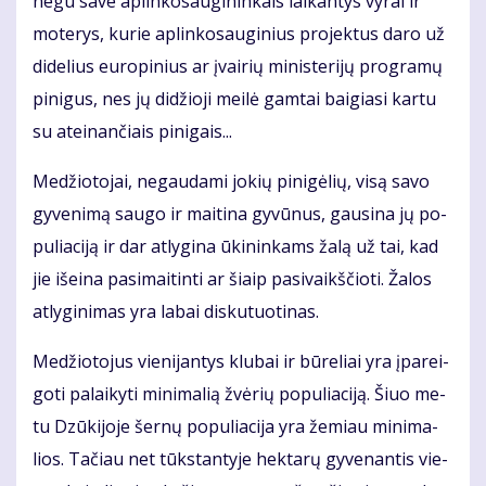
ne­gu sa­ve ap­lin­ko­sau­gi­nin­kais lai­kan­tys vy­rai ir
mo­te­rys, ku­rie ap­lin­ko­sau­gi­nius pro­jek­tus da­ro už
di­de­lius eu­ro­pi­nius ar įvai­rių mi­nis­te­ri­jų pro­gra­mų
pi­ni­gus, nes jų di­džio­ji mei­lė gam­tai bai­gia­si kar­tu
su at­ei­nan­čiais pi­ni­gais...
Me­džio­to­jai, ne­gau­da­mi jo­kių pi­ni­gė­lių, vi­są sa­vo
gy­ve­ni­mą sau­go ir mai­ti­na gy­vū­nus, gau­si­na jų po­
pu­lia­ci­ją ir dar at­ly­gi­na ūki­nin­kams ža­lą už tai, kad
jie iš­ei­na pa­si­mai­tin­ti ar šiaip pa­si­vaikš­čio­ti. Ža­los
at­ly­gi­ni­mas yra la­bai dis­ku­tuo­ti­nas.
Me­džio­to­jus vie­ni­jan­tys klu­bai ir bū­re­liai yra įpa­rei­
go­ti pa­lai­ky­ti mi­ni­ma­lią žvė­rių po­pu­lia­ci­ją. Šiuo me­
tu Dzū­ki­jo­je šer­nų po­pu­lia­ci­ja yra že­miau mi­ni­ma­
lios. Ta­čiau net tūks­tan­ty­je hek­ta­rų gy­ve­nan­tis vie­