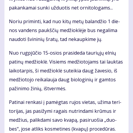
pa­kan­ka­mai sun­ki už­duo­tis net or­ni­to­lo­gams...
No­riu pri­min­ti, kad nuo ki­tų me­tų ba­lan­džio 1 die­
nos van­dens paukš­čių me­džiok­lė­je bus ne­ga­li­ma
nau­do­ti švi­ni­nių šra­tų, tad ne­kaup­ki­me jų.
Nuo rug­pjū­čio 15-osios pra­si­de­da tau­rių­jų el­nių
pa­ti­nų me­džiok­lė. Vi­siems me­džio­to­jams tai lauk­tas
lai­ko­tar­pis, ši me­džiok­lė su­tei­kia daug ža­ve­sio, iš
me­džio­to­jo rei­ka­lau­ja daug bio­lo­gi­nių ir gam­tos
pa­ži­ni­mo ži­nių, iš­tver­mės.
Pa­ti­nai ren­ka­si į pa­mėg­tas ru­jos vie­tas, už­ima te­ri­
to­ri­jas, jas pa­si­žy­mi ra­gais nu­trin­da­mi krū­mus ir
me­džius, pa­lik­da­mi sa­vo kva­pą, pa­si­ruo­šia „duo­
bes“, jo­se at­liks kos­me­ti­nes (kva­pų) pro­ce­dū­ras.