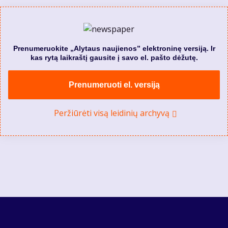
Prenumeruokite „Alytaus naujienos” elektroninę versiją. Ir
kas rytą laikraštį gausite į savo el. pašto dėžutę.
Prenumeruoti el. versiją
Peržiūrėti visą leidinių archyvą