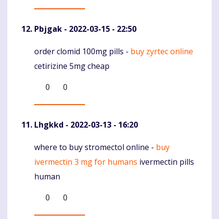
Pbjgak
- 2022-03-15 - 22:50
order clomid 100mg pills -
buy zyrtec online
Komentaras
cetirizine 5mg cheap
0
0
Lhgkkd
- 2022-03-13 - 16:20
where to buy stromectol online -
buy
Komentaras
ivermectin 3 mg for humans
ivermectin pills
human
0
0