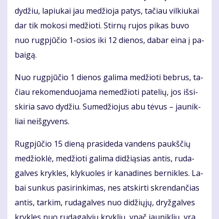
dy­džiu, la­piu­kai jau me­džio­ja pa­tys, ta­čiau vil­kiu­kai
dar tik mo­ko­si me­džio­ti. Stir­nų ru­jos pi­kas bu­vo
nuo rug­pjū­čio 1-osios iki 12 die­nos, da­bar ei­na į pa­
bai­gą.
Nuo rug­pjū­čio 1 die­nos ga­li­ma me­džio­ti beb­rus, ta­
čiau re­ko­men­duo­ja­ma ne­me­džio­ti pa­te­lių, jos iš­si­
ski­ria sa­vo dy­džiu. Su­me­džio­jus abu tė­vus – jau­nik­
liai ne­iš­gy­vens.
Rug­pjū­čio 15 die­ną pra­si­de­da van­dens paukš­čių
me­džiok­lė, me­džio­ti ga­li­ma di­dži­ą­sias an­tis, ru­da­
gal­ves kryk­les, kly­kuo­les ir ka­na­di­nes ber­nik­les. La­
bai sun­kus pa­si­rin­ki­mas, nes at­skir­ti skren­dan­čias
an­tis, tar­kim, ru­da­gal­ves nuo di­džių­jų, dryž­gal­ves
kryk­les nuo ru­da­gal­vių kryk­lių, ypač jau­nik­lių, yra