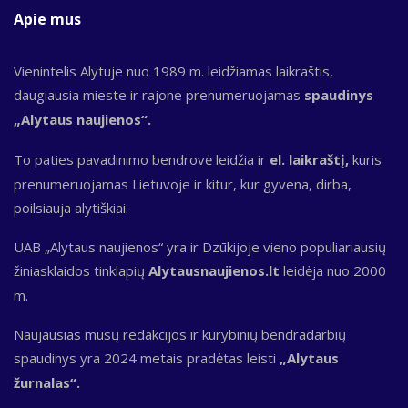
Apie mus
Vienintelis Alytuje nuo 1989 m. leidžiamas laikraštis,
daugiausia mieste ir rajone prenumeruojamas
spaudinys
„Alytaus naujienos“.
To paties pavadinimo bendrovė leidžia ir
el. laikraštį,
kuris
prenumeruojamas Lietuvoje ir kitur, kur gyvena, dirba,
poilsiauja alytiškiai.
UAB „Alytaus naujienos“ yra ir Dzūkijoje vieno populiariausių
žiniasklaidos tinklapių
Alytausnaujienos.lt
leidėja nuo 2000
m.
Naujausias mūsų redakcijos ir kūrybinių bendradarbių
spaudinys yra 2024 metais pradėtas leisti
„Alytaus
žurnalas“.