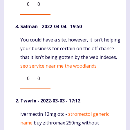
0
0
Salman
- 2022-03-04 - 19:50
You could have a site, however, it isn't helping
Komentaras
your business for certain on the off chance
that it isn't being gotten by the web indexes.
seo service near me the woodlands
0
0
Twvrlx
- 2022-03-03 - 17:12
ivermectin 12mg otc -
stromectol generic
Komentaras
name
buy zithromax 250mg without