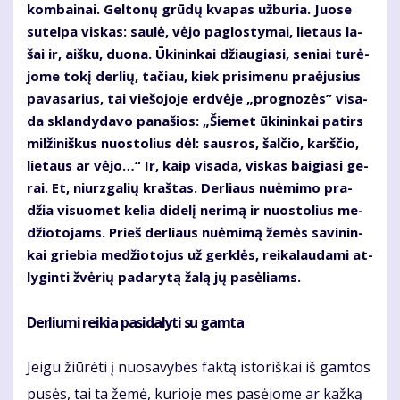
kom­bai­nai. Gel­to­nų grū­dų kva­pas už­bu­ria. Juo­se
su­tel­pa vis­kas: sau­lė, vė­jo pa­glos­ty­mai, lie­taus la­
šai ir, aiš­ku, duo­na. Ūki­nin­kai džiau­gia­si, se­niai tu­rė­
jo­me to­kį der­lių, ta­čiau, kiek pri­si­me­nu pra­ėju­sius
pa­va­sa­rius, tai vie­šo­jo­je erd­vė­je „prog­no­zės” vi­sa­
da sklan­dy­da­vo pa­na­šios: „Šie­met ūki­nin­kai pa­tirs
mil­ži­niš­kus nuos­to­lius dėl: saus­ros, šal­čio, karš­čio,
lie­taus ar vė­jo…“ Ir, kaip vi­sa­da, vis­kas bai­gia­si ge­
rai. Et, niurz­ga­lių kraš­tas. Der­liaus nu­ė­mi­mo pra­
džia vi­suo­met ke­lia di­de­lį ne­ri­mą ir nuos­to­lius me­
džio­to­jams. Prieš der­liaus nu­ė­mi­mą že­mės sa­vi­nin­
kai grie­bia me­džio­to­jus už ger­klės, rei­ka­lau­da­mi at­
ly­gin­ti žvė­rių pa­da­ry­tą ža­lą jų pa­sė­liams.
Derliu­mi rei­kia pa­si­da­ly­ti su gam­ta
Jei­gu žiū­rė­ti į nuo­sa­vy­bės fak­tą is­to­riš­kai iš gam­tos
pu­sės, tai ta že­mė, ku­rio­je mes pa­sė­jo­me ar kaž­ką