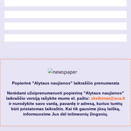
Popierinė "Alytaus naujienos" laikraščio prenumerata
Norėdami užsiprenumeruoti popierinę "Alytaus naujienos"
laikraščio versiją rašykite mums el. paštu:
skelbimai@ana.lt
ir nurodykite savo vardą, pavardę ir adresą, kuriuo turėtų
būti pristatomas laikraštis. Kai tik gausime jūsų laišką,
informuosime Jus dėl tolimesnių žingsnių.