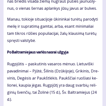
nas brie­dis vi­sa­da žie­mą nu­grauš pu­šies jau­nuo­ly­
nus, o vie­nas šer­nas ap­lan­kys jū­sų ja­vus ar bul­ves.
Ma­nau, to­kio­je si­tu­a­ci­jo­je ūki­nin­kai tu­rė­tų pa­ro­dy­ti
mei­lę ir su­pra­ti­mą gam­tai, ar­ba, esant mi­ni­ma­liai
tam tik­ros rū­šies po­pu­lia­ci­jai, ža­lų klau­si­mą tu­rė­tų
spręs­ti vals­ty­bė.
Po Bal­tra­mie­jaus var­lės nas­rai už­gy­ja
Rug­pjū­tis – pas­ku­ti­nis va­sa­ros mė­nuo. Lie­tu­viš­ki
pa­va­di­ni­mai – Pjū­tė, Ši­li­nis (Dzū­ki­jo­je), Gri­ki­nis, Dre­
vi­nis, De­gė­sis ar Paukšt­lė­kis. Paukš­čiai ruo­šia­si ke­
lio­nei, kau­pia jė­gas. Rug­pjū­tį yra daug svar­bių re­li­
gi­nių šven­čių, tai Žo­li­nė (15 d.), Šv. Bal­tra­mie­jus (24
d.).