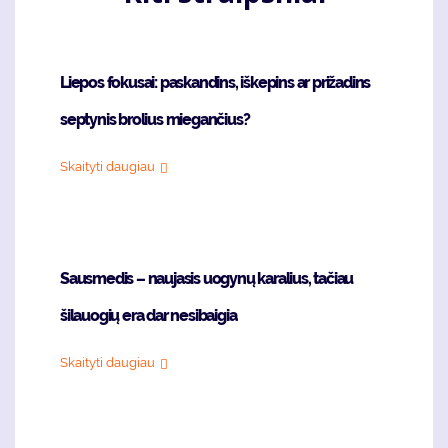
Liepos fokusai: paskandins, iškepins ar prižadins
septynis brolius miegančius?
Skaityti daugiau
Sausmedis – naujasis uogynų karalius, tačiau
šilauogių era dar nesibaigia
Skaityti daugiau