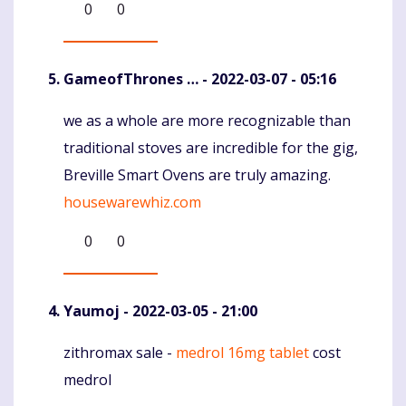
0
0
GameofThrones …
- 2022-03-07 - 05:16
we as a whole are more recognizable than
Komentaras
traditional stoves are incredible for the gig,
Breville Smart Ovens are truly amazing.
housewarewhiz.com
0
0
Yaumoj
- 2022-03-05 - 21:00
zithromax sale -
medrol 16mg tablet
cost
Komentaras
medrol