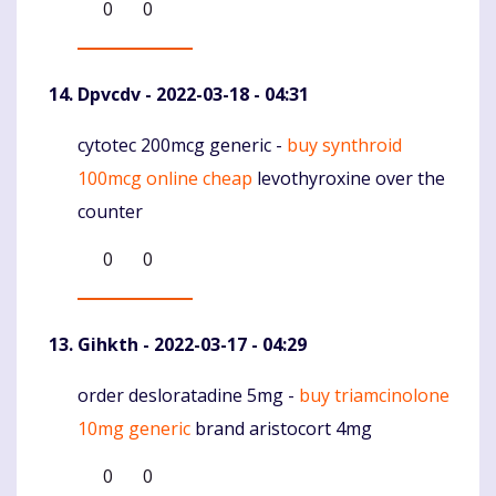
0
0
Dpvcdv
- 2022-03-18 - 04:31
cytotec 200mcg generic -
buy synthroid
Komentaras
100mcg online cheap
levothyroxine over the
counter
0
0
Gihkth
- 2022-03-17 - 04:29
order desloratadine 5mg -
buy triamcinolone
Komentaras
10mg generic
brand aristocort 4mg
0
0