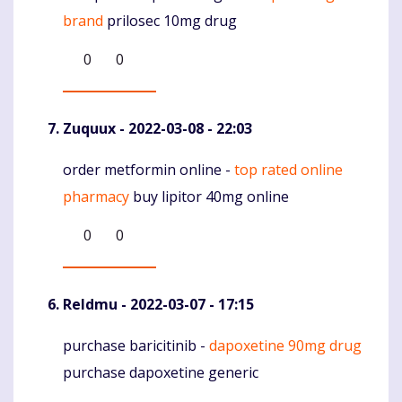
brand
prilosec 10mg drug
0
0
Zuquux
- 2022-03-08 - 22:03
order metformin online -
top rated online
Komentaras
pharmacy
buy lipitor 40mg online
0
0
Reldmu
- 2022-03-07 - 17:15
purchase baricitinib -
dapoxetine 90mg drug
Komentaras
purchase dapoxetine generic