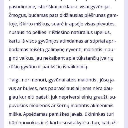
pa­so­di­no­me, is­to­riš­kai pri­klau­so vi­sai gy­vū­ni­jai.
Žmo­gus, bū­da­mas pats di­džiau­sias plėš­rū­nas gam­
to­je, iš­kir­to miš­kus, su­arė ir ap­sė­jo vi­sas pie­vu­tes,
nu­sau­si­no pel­kes ir iš­tie­si­no na­tū­ra­lius upe­lius,
kar­tu iš vi­sos gy­vū­ni­jos at­im­da­mas ar stip­riai ap­ri­
bo­da­mas tei­sė­tą ga­li­my­bę gy­ven­ti, mai­tin­tis ir au­
gin­ti vai­kus, jau ne­kal­bant apie tūks­tan­čių įvai­rių
rū­šių gy­vū­nų ir paukš­čių iš­nai­ki­ni­mą.
Tai­gi, no­ri ne­no­ri, gy­vū­nai at­eis mai­tin­tis į jū­sų ja­
vus ar bul­ves, nes pa­pras­čiau­siai jiems nė­ra dau­
giau kur ei­ti pa­ės­ti, juk ne­pri­ver­si el­nių grauž­ti su­
pu­vu­sios me­die­nos ar šer­nų mai­tin­tis ak­me­ni­mis
miš­ke. Ap­sė­da­mas pa­miš­kes ja­vais, ūki­nin­kas tu­ri
bū­ti nuo­vo­kus ir iš kar­to su­si­tai­ky­ti su tuo, kad už­