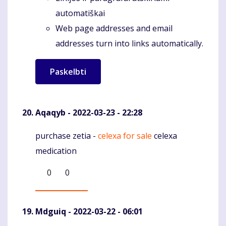
automatiškai
Web page addresses and email
addresses turn into links automatically.
Aqaqyb
- 2022-03-23 - 22:28
purchase zetia -
celexa for sale
celexa
Komentaras
medication
0
0
Mdguiq
- 2022-03-22 - 06:01