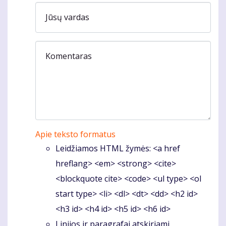
Jūsų vardas
Komentaras
Apie teksto formatus
Leidžiamos HTML žymės: <a href
hreflang> <em> <strong> <cite>
<blockquote cite> <code> <ul type> <ol
start type> <li> <dl> <dt> <dd> <h2 id>
<h3 id> <h4 id> <h5 id> <h6 id>
Linijos ir paragrafai atskiriami