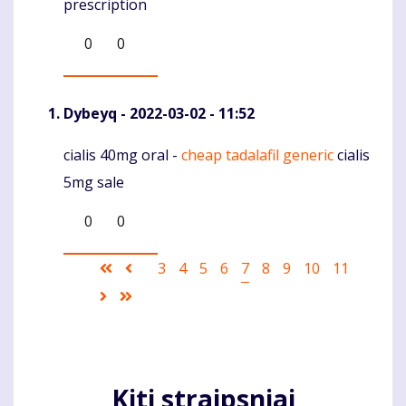
prescription
0
0
Dybeyq
- 2022-03-02 - 11:52
cialis 40mg oral -
cheap tadalafil generic
cialis
Komentaras
5mg sale
0
0
Pagination
First
Ankstesnis
Puslapis
3
Puslapis
4
Puslapis
5
Puslapis
6
Current
7
Puslapis
8
Puslapis
9
Puslapis
10
Puslapis
11
page
puslapis
page
Sekantis
Last
puslapis
page
Kiti straipsniai