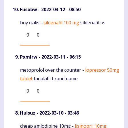
Fusobw
- 2022-03-12 - 08:50
buy cialis -
sildenafil 100 mg
sildenafil us
Komentaras
0
0
Pxmlrw
- 2022-03-11 - 06:15
metoprolol over the counter -
lopressor 50mg
Komentaras
tablet
tadalafil brand name
0
0
Hulsuz
- 2022-03-10 - 03:46
cheap amlodipine 10mg -
lisinopril 10mg
Komentaras