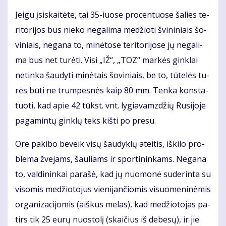
Jei­gu įsi­skai­tė­te, tai 35-iuo­se pro­cen­tuo­se ša­lies te­
ri­to­ri­jos bus nie­ko ne­ga­li­ma me­džio­ti švi­ni­niais šo­
vi­niais, ne­ga­na to, mi­nė­to­se te­ri­to­ri­jo­se jų ne­ga­li­
ma bus net tu­rė­ti. Vi­si „IŽ“, „TOZ“ mar­kės gin­klai
ne­tin­ka šau­dy­ti mi­nė­tais šo­vi­niais, be to, tū­te­lės tu­
rės bū­ti ne trum­pes­nės kaip 80 mm. Ten­ka kon­sta­
tuo­ti, kad apie 42 tūkst. vnt. ly­gia­vamz­džių Ru­si­jo­je
pa­ga­min­tų gin­klų teks kiš­ti po pre­su.
Ore pa­ki­bo be­veik vi­sų šau­dyk­lų at­ei­tis, iš­ki­lo pro­
ble­ma žve­jams, šau­liams ir spor­ti­nin­kams. Ne­ga­na
to, val­di­nin­kai pa­ra­šė, kad jų nuo­mo­nė su­de­rin­ta su
vi­so­mis me­džio­to­jus vie­ni­jan­čio­mis vi­suo­me­ni­nė­mis
or­ga­ni­za­ci­jo­mis (aiš­kus me­las), kad me­džio­to­jas pa­
tirs tik 25 eu­rų nuos­to­lį (skai­čius iš de­be­sų), ir jie