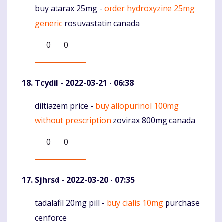
buy atarax 25mg -
order hydroxyzine 25mg
Komentaras
generic
rosuvastatin canada
0
0
Tcydil
- 2022-03-21 - 06:38
diltiazem price -
buy allopurinol 100mg
Komentaras
without prescription
zovirax 800mg canada
0
0
Sjhrsd
- 2022-03-20 - 07:35
tadalafil 20mg pill -
buy cialis 10mg
purchase
Komentaras
cenforce