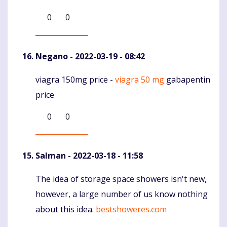
0
0
Negano
- 2022-03-19 - 08:42
viagra 150mg price -
viagra 50 mg
gabapentin
Komentaras
price
0
0
Salman
- 2022-03-18 - 11:58
The idea of storage space showers isn't new,
Komentaras
however, a large number of us know nothing
about this idea.
bestshoweres.com