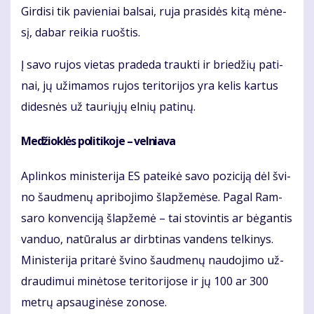
Gir­di­si tik pa­vie­niai bal­sai, ru­ja pra­si­dės ki­tą mė­ne­
sį, da­bar rei­kia ruoš­tis.
Į sa­vo ru­jos vie­tas pra­de­da trauk­ti ir brie­džių pa­ti­
nai, jų už­ima­mos ru­jos te­ri­to­ri­jos yra ke­lis kar­tus
di­des­nės už tau­rių­jų el­nių pa­ti­nų.
Me­džiok­lės po­li­ti­ko­je – vel­nia­va
Ap­lin­kos mi­nis­te­ri­ja ES pa­tei­kė sa­vo po­zi­ci­ją dėl švi­
no šaud­me­nų ap­ri­bo­ji­mo šlap­že­mė­se. Pa­gal Ram­
sa­ro kon­ven­ci­ją šlap­že­mė – tai sto­vin­tis ar bė­gan­tis
van­duo, na­tū­ra­lus ar dirb­ti­nas van­dens tel­ki­nys.
Mi­nis­te­ri­ja pri­ta­rė švi­no šaud­me­nų nau­do­ji­mo už­
drau­di­mui mi­nė­to­se te­ri­to­ri­jo­se ir jų 100 ar 300
met­rų ap­sau­gi­nė­se zo­no­se.