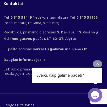
Kontaktai
Tel.
0 315 51449
(redakcija, žurnalistai). Tel.
0 315 51956
(prenumerata, reklama, skelbimai)
Redakcijos, priimamojo adresas
S. Dariaus ir S. Girėno g.
4-2 (nuo gatvės pusės), LT-62137, Alytus
El. pašto adresas
laikrastis@alytausnaujienos.lt
Daugiau informacijos
Laikraščio prenumerata priimama „Perlo“ terminaluose,
redakcijoje ir Lietuvos pašto skyriuose
Sveiki. Kaip galime padėti?
Sąlygos ir taisyklės
Bottom