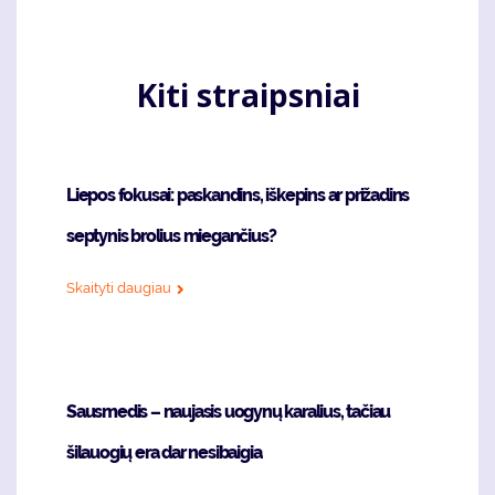
puslapis
page
Kiti straipsniai
Liepos fokusai: paskandins, iškepins ar prižadins
septynis brolius miegančius?
Skaityti daugiau
Sausmedis – naujasis uogynų karalius, tačiau
šilauogių era dar nesibaigia