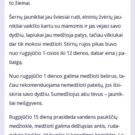
to žie­mai.
Šer­nų jau­nik­liai jau švie­siai ru­di, el­ni­nių žvė­rių jau­
nik­liai vaikš­to kar­tu su ma­mo­mis ir jas ve­ja­si sa­vo
dy­džiu, la­piu­kai jau me­džio­ja pa­tys, ta­čiau vil­kiu­kai
dar tik mo­ko­si me­džio­ti. Stir­nų ru­jos pi­kas bu­vo
nuo rug­pjū­čio 1-osios iki 12 die­nos, da­bar ei­na į pa­
bai­gą.
Nuo rug­pjū­čio 1 die­nos ga­li­ma me­džio­ti beb­rus, ta­
čiau re­ko­men­duo­ja­ma ne­me­džio­ti pa­te­lių, jos iš­si­
ski­ria sa­vo dy­džiu. Su­me­džio­jus abu tė­vus – jau­nik­
liai ne­iš­gy­vens.
Rug­pjū­čio 15 die­ną pra­si­de­da van­dens paukš­čių
me­džiok­lė, me­džio­ti ga­li­ma di­dži­ą­sias an­tis, ru­da­
gal­ves kryk­les, kly­kuo­les ir ka­na­di­nes ber­nik­les. La­