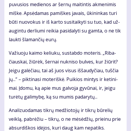
pu­vu­sios me­die­nos ar šer­nų mai­tin­tis ak­me­ni­mis
miš­ke. Ap­sė­da­mas pa­miš­kes ja­vais, ūki­nin­kas tu­ri
bū­ti nuo­vo­kus ir iš kar­to su­si­tai­ky­ti su tuo, kad už­
au­gin­tu der­liu­mi rei­kia pa­si­da­ly­ti su gam­ta, o ne tik
lauk­ti šla­man­čių eu­rų.
Va­žiuo­ju kai­mo ke­liu­ku, su­stab­do mo­te­ris. „Ri­ba­
čiaus­kai, žiū­rėk, šer­nai nu­kni­so bul­ves, kur žiū­rit?
Jei­gu ga­lė­čiau, tai aš juos vi­sus iš­šau­dy­čiau, tuš­čia
jų...” – pik­ti­na­si mo­te­riš­kė. Pui­kios min­tys ir ke­ti­ni­
mai. Įdo­mu, ką apie mus gal­vo­ja gy­vū­nai, ir, jei­gu
tu­rė­tų ga­li­my­bę, ką su mu­mis pa­da­ry­tų...
Ana­li­zuo­da­mas tik­rų me­džio­to­jų ir tik­rų bū­re­lių
veik­lą, pa­brė­žiu – tik­rų, o ne mė­sė­džių, pri­ei­nu prie
ab­sur­diš­kos idė­jos, ku­ri daug kam ne­pa­tiks.