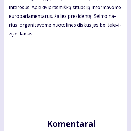
in­te­re­sus. Apie dvi­pras­miš­ką si­tu­a­ci­ją in­for­ma­vo­me
eu­ro­par­la­men­ta­rus, ša­lies pre­zi­den­tą, Sei­mo na­
rius, or­ga­ni­za­vo­me nuo­to­li­nes dis­ku­si­jas bei te­le­vi­
zi­jos lai­das.
Komentarai