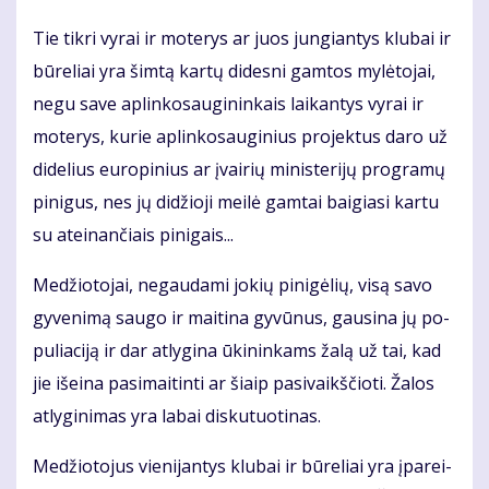
Tie tik­ri vy­rai ir mo­te­rys ar juos jun­gian­tys klu­bai ir
bū­re­liai yra šim­tą kar­tų di­des­ni gam­tos my­lė­to­jai,
ne­gu sa­ve ap­lin­ko­sau­gi­nin­kais lai­kan­tys vy­rai ir
mo­te­rys, ku­rie ap­lin­ko­sau­gi­nius pro­jek­tus da­ro už
di­de­lius eu­ro­pi­nius ar įvai­rių mi­nis­te­ri­jų pro­gra­mų
pi­ni­gus, nes jų di­džio­ji mei­lė gam­tai bai­gia­si kar­tu
su at­ei­nan­čiais pi­ni­gais...
Me­džio­to­jai, ne­gau­da­mi jo­kių pi­ni­gė­lių, vi­są sa­vo
gy­ve­ni­mą sau­go ir mai­ti­na gy­vū­nus, gau­si­na jų po­
pu­lia­ci­ją ir dar at­ly­gi­na ūki­nin­kams ža­lą už tai, kad
jie iš­ei­na pa­si­mai­tin­ti ar šiaip pa­si­vaikš­čio­ti. Ža­los
at­ly­gi­ni­mas yra la­bai dis­ku­tuo­ti­nas.
Me­džio­to­jus vie­ni­jan­tys klu­bai ir bū­re­liai yra įpa­rei­