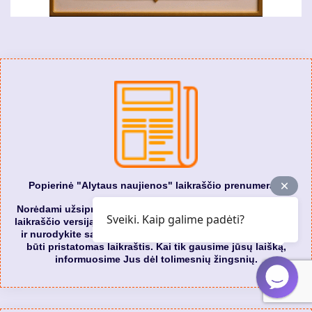
Popierinė "Alytaus naujienos" laikraščio prenumerata
Norėdami užsiprenumeruoti popierinę "Alytaus naujienos"
Sveiki. Kaip galime padėti?
laikraščio versiją rašykite mums el. paštu:
skelbimai@ana.lt
ir nurodykite savo vardą, pavardę ir adresą, kuriuo turėtų
būti pristatomas laikraštis. Kai tik gausime jūsų laišką,
informuosime Jus dėl tolimesnių žingsnių.