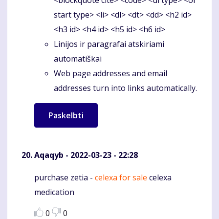
start type> <li> <dl> <dt> <dd> <h2 id>
<h3 id> <h4 id> <h5 id> <h6 id>
Linijos ir paragrafai atskiriami
automatiškai
Web page addresses and email
addresses turn into links automatically.
Aqaqyb
- 2022-03-23 - 22:28
purchase zetia -
celexa for sale
celexa
Komentaras
medication
0
0