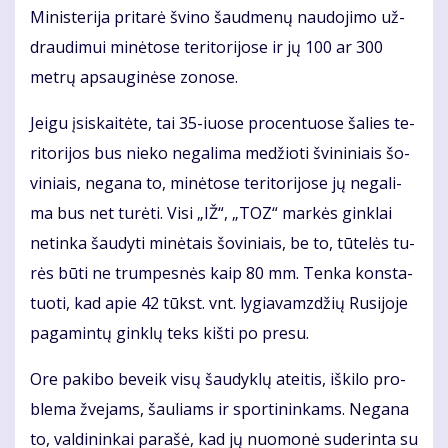
Mi­nis­te­ri­ja pri­ta­rė švi­no šaud­me­nų nau­do­ji­mo už­
drau­di­mui mi­nė­to­se te­ri­to­ri­jo­se ir jų 100 ar 300
met­rų ap­sau­gi­nė­se zo­no­se.
Jei­gu įsi­skai­tė­te, tai 35-iuo­se pro­cen­tuo­se ša­lies te­
ri­to­ri­jos bus nie­ko ne­ga­li­ma me­džio­ti švi­ni­niais šo­
vi­niais, ne­ga­na to, mi­nė­to­se te­ri­to­ri­jo­se jų ne­ga­li­
ma bus net tu­rė­ti. Vi­si „IŽ“, „TOZ“ mar­kės gin­klai
ne­tin­ka šau­dy­ti mi­nė­tais šo­vi­niais, be to, tū­te­lės tu­
rės bū­ti ne trum­pes­nės kaip 80 mm. Ten­ka kon­sta­
tuo­ti, kad apie 42 tūkst. vnt. ly­gia­vamz­džių Ru­si­jo­je
pa­ga­min­tų gin­klų teks kiš­ti po pre­su.
Ore pa­ki­bo be­veik vi­sų šau­dyk­lų at­ei­tis, iš­ki­lo pro­
ble­ma žve­jams, šau­liams ir spor­ti­nin­kams. Ne­ga­na
to, val­di­nin­kai pa­ra­šė, kad jų nuo­mo­nė su­de­rin­ta su