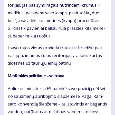
to­ri­jas, jas pa­si­žy­mi ra­gais nu­trin­da­mi krū­mus ir
me­džius, pa­lik­da­mi sa­vo kva­pą, pa­si­ruo­šia „duo­
bes“, jo­se at­liks kos­me­ti­nes (kva­pų) pro­ce­dū­ras.
Gir­di­si tik pa­vie­niai bal­sai, ru­ja pra­si­dės ki­tą mė­ne­
sį, da­bar rei­kia ruoš­tis.
Į sa­vo ru­jos vie­tas pra­de­da trauk­ti ir brie­džių pa­ti­
nai, jų už­ima­mos ru­jos te­ri­to­ri­jos yra ke­lis kar­tus
di­des­nės už tau­rių­jų el­nių pa­ti­nų.
Me­džiok­lės po­li­ti­ko­je – vel­nia­va
Ap­lin­kos mi­nis­te­ri­ja ES pa­tei­kė sa­vo po­zi­ci­ją dėl švi­
no šaud­me­nų ap­ri­bo­ji­mo šlap­že­mė­se. Pa­gal Ram­
sa­ro kon­ven­ci­ją šlap­že­mė – tai sto­vin­tis ar bė­gan­tis
van­duo, na­tū­ra­lus ar dirb­ti­nas van­dens tel­ki­nys.