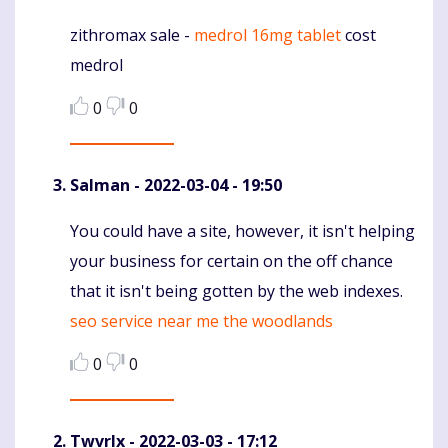
zithromax sale -
medrol 16mg tablet
cost
Komentaras
medrol
0
0
Salman
- 2022-03-04 - 19:50
You could have a site, however, it isn't helping
Komentaras
your business for certain on the off chance
that it isn't being gotten by the web indexes.
seo service near me the woodlands
0
0
Twvrlx
- 2022-03-03 - 17:12