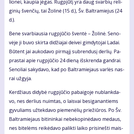
lio­nei, kau­pia jė­gas. Rug­pjū­tį yra daug svar­bių re­li­
gi­nių šven­čių, tai Žo­li­nė (15 d.), Šv. Bal­tra­mie­jus (24
d.).
Be­ne svar­biau­sia rug­pjū­čio šven­tė – Žo­li­nė. Se­no­
vė­je ji bu­vo skir­ta di­džia­jai dei­vei gim­dy­to­jai La­dai.
Bū­tent jai au­ko­da­vo pir­mą­jį su­bren­du­sį der­lių. Pa­
pras­tai apie rug­pjū­čio 24 die­ną iš­skren­da gan­drai.
Se­no­liai sa­ky­da­vo, kad po Bal­tra­mie­jaus var­lės nas­
rai už­gy­ja.
Ker­džiaus di­dy­bė rug­pjū­čio pa­bai­go­je nu­blank­da­
vo, nes der­lius nuim­tas, o lais­vai be­si­ga­nan­tiems
gy­vu­liams už­tek­da­vo pie­me­nė­lių prie­žiū­ros. Po Šv.
Bal­tra­mie­jaus bi­ti­nin­kai ne­be­ko­pi­nė­da­vo me­daus,
nes bi­te­lėms rei­kė­da­vo pa­lik­ti lai­ko pri­si­neš­ti mais­