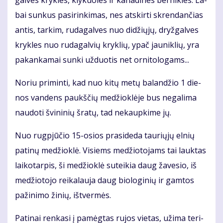
bai sun­kus pa­si­rin­ki­mas, nes at­skir­ti skren­dan­čias
an­tis, tar­kim, ru­da­gal­ves nuo di­džių­jų, dryž­gal­ves
kryk­les nuo ru­da­gal­vių kryk­lių, ypač jau­nik­lių, yra
pa­kan­ka­mai sun­ki už­duo­tis net or­ni­to­lo­gams...
No­riu pri­min­ti, kad nuo ki­tų me­tų ba­lan­džio 1 die­
nos van­dens paukš­čių me­džiok­lė­je bus ne­ga­li­ma
nau­do­ti švi­ni­nių šra­tų, tad ne­kaup­ki­me jų.
Nuo rug­pjū­čio 15-osios pra­si­de­da tau­rių­jų el­nių
pa­ti­nų me­džiok­lė. Vi­siems me­džio­to­jams tai lauk­tas
lai­ko­tar­pis, ši me­džiok­lė su­tei­kia daug ža­ve­sio, iš
me­džio­to­jo rei­ka­lau­ja daug bio­lo­gi­nių ir gam­tos
pa­ži­ni­mo ži­nių, iš­tver­mės.
Pa­ti­nai ren­ka­si į pa­mėg­tas ru­jos vie­tas, už­ima te­ri­