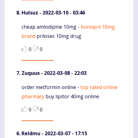
Hulsuz
- 2022-03-10 - 03:46
cheap amlodipine 10mg -
lisinopril 10mg
Komentaras
brand
prilosec 10mg drug
0
0
Zuquux
- 2022-03-08 - 22:03
order metformin online -
top rated online
Komentaras
pharmacy
buy lipitor 40mg online
0
0
Reldmu
- 2022-03-07 - 17:15