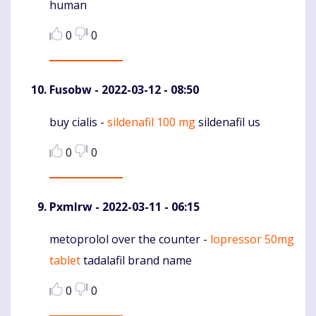
human
0
0
Fusobw
- 2022-03-12 - 08:50
buy cialis -
sildenafil 100 mg
sildenafil us
Komentaras
0
0
Pxmlrw
- 2022-03-11 - 06:15
metoprolol over the counter -
lopressor 50mg
Komentaras
tablet
tadalafil brand name
0
0