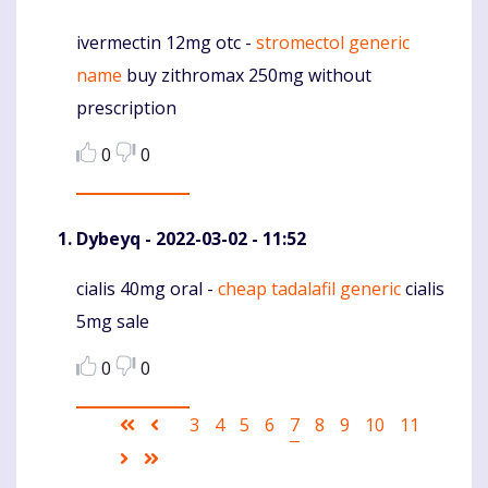
ivermectin 12mg otc -
stromectol generic
Komentaras
name
buy zithromax 250mg without
prescription
0
0
Dybeyq
- 2022-03-02 - 11:52
cialis 40mg oral -
cheap tadalafil generic
cialis
Komentaras
5mg sale
0
0
Pagination
First
Ankstesnis
Puslapis
3
Puslapis
4
Puslapis
5
Puslapis
6
Current
7
Puslapis
8
Puslapis
9
Puslapis
10
Puslapis
11
page
puslapis
page
Sekantis
Last