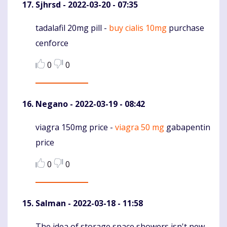
Sjhrsd
- 2022-03-20 - 07:35
tadalafil 20mg pill -
buy cialis 10mg
purchase
Komentaras
cenforce
0
0
Negano
- 2022-03-19 - 08:42
viagra 150mg price -
viagra 50 mg
gabapentin
Komentaras
price
0
0
Salman
- 2022-03-18 - 11:58
The idea of storage space showers isn't new,