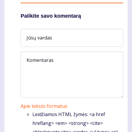
Palikite savo komentarą
Jūsų vardas
Komentaras
Apie teksto formatus
Leidžiamos HTML žymės: <a href
hreflang> <em> <strong> <cite>
<blockquote cite> <code> <ul type> <ol