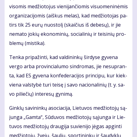
vi­so­mis me­džio­to­jus vie­ni­jan­čio­mis vi­suo­me­ni­nė­mis
or­ga­ni­za­ci­jo­mis (aiš­kus me­las), kad me­džio­to­jas pa­
tirs tik 25 eu­rų nuos­to­lį (skai­čius iš de­be­sų), ir jie
ne­ma­to jo­kių eko­no­mi­nių, so­cia­li­nių ir tei­si­nių pro­
ble­mų (mis­ti­ka).
Ten­ka pri­pa­žin­ti, kad val­di­nin­kų šir­dy­se gy­ve­na
ver­go ar­ba pro­vin­cia­lu­mo sin­dro­mas, jie ne­su­pran­
ta, kad ES gy­ve­na kon­fe­de­ra­ci­jos prin­ci­pu, kur kiek­
vie­na vals­ty­bė tu­ri tei­sę į sa­vo na­cio­na­li­nių (t. y. sa­
vo pi­lie­čių) in­te­re­sų gy­ni­mą.
Gin­klų sa­vi­nin­kų aso­cia­ci­ja, Lie­tu­vos me­džio­to­jų są­
jun­ga „Gam­ta“, Sū­du­vos me­džio­to­jų są­jun­ga ir Lie­
tu­vos me­džio­to­jų drau­gi­ja su­vie­ni­jo jė­gas ap­gin­ti
me­džio­to­jų, žve­jų, šau­lių, spor­ti­nin­kų ir šau­dyk­lų