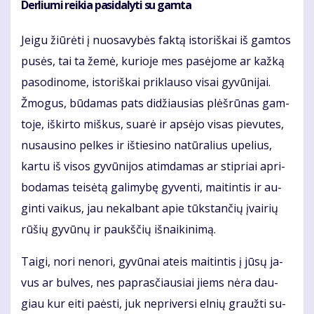
Derliu­mi rei­kia pa­si­da­ly­ti su gam­ta
Jei­gu žiū­rė­ti į nuo­sa­vy­bės fak­tą is­to­riš­kai iš gam­tos
pu­sės, tai ta že­mė, ku­rio­je mes pa­sė­jo­me ar kaž­ką
pa­so­di­no­me, is­to­riš­kai pri­klau­so vi­sai gy­vū­ni­jai.
Žmo­gus, bū­da­mas pats di­džiau­sias plėš­rū­nas gam­
to­je, iš­kir­to miš­kus, su­arė ir ap­sė­jo vi­sas pie­vu­tes,
nu­sau­si­no pel­kes ir iš­tie­si­no na­tū­ra­lius upe­lius,
kar­tu iš vi­sos gy­vū­ni­jos at­im­da­mas ar stip­riai ap­ri­
bo­da­mas tei­sė­tą ga­li­my­bę gy­ven­ti, mai­tin­tis ir au­
gin­ti vai­kus, jau ne­kal­bant apie tūks­tan­čių įvai­rių
rū­šių gy­vū­nų ir paukš­čių iš­nai­ki­ni­mą.
Tai­gi, no­ri ne­no­ri, gy­vū­nai at­eis mai­tin­tis į jū­sų ja­
vus ar bul­ves, nes pa­pras­čiau­siai jiems nė­ra dau­
giau kur ei­ti pa­ės­ti, juk ne­pri­ver­si el­nių grauž­ti su­