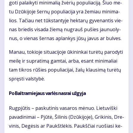
go­ti pa­lai­ky­ti mi­ni­ma­lią žvė­rių po­pu­lia­ci­ją. Šiuo me­
tu Dzū­ki­jo­je šer­nų po­pu­lia­ci­ja yra že­miau mi­ni­ma­
lios. Ta­čiau net tūks­tan­ty­je hek­ta­rų gy­ve­nan­tis vie­
nas brie­dis vi­sa­da žie­mą nu­grauš pu­šies jau­nuo­ly­
nus, o vie­nas šer­nas ap­lan­kys jū­sų ja­vus ar bul­ves.
Ma­nau, to­kio­je si­tu­a­ci­jo­je ūki­nin­kai tu­rė­tų pa­ro­dy­ti
mei­lę ir su­pra­ti­mą gam­tai, ar­ba, esant mi­ni­ma­liai
tam tik­ros rū­šies po­pu­lia­ci­jai, ža­lų klau­si­mą tu­rė­tų
spręs­ti vals­ty­bė.
Po Bal­tra­mie­jaus var­lės nas­rai už­gy­ja
Rug­pjū­tis – pas­ku­ti­nis va­sa­ros mė­nuo. Lie­tu­viš­ki
pa­va­di­ni­mai – Pjū­tė, Ši­li­nis (Dzū­ki­jo­je), Gri­ki­nis, Dre­
vi­nis, De­gė­sis ar Paukšt­lė­kis. Paukš­čiai ruo­šia­si ke­