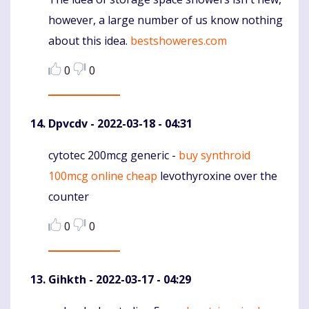
Komentaras
however, a large number of us know nothing
about this idea.
bestshoweres.com
0
0
Dpvcdv
- 2022-03-18 - 04:31
cytotec 200mcg generic -
buy synthroid
Komentaras
100mcg online cheap
levothyroxine over the
counter
0
0
Gihkth
- 2022-03-17 - 04:29