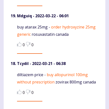
Mdguiq
- 2022-03-22 - 06:01
buy atarax 25mg -
order hydroxyzine 25mg
Komentaras
generic
rosuvastatin canada
0
0
Tcydil
- 2022-03-21 - 06:38
diltiazem price -
buy allopurinol 100mg
Komentaras
without prescription
zovirax 800mg canada
0
0