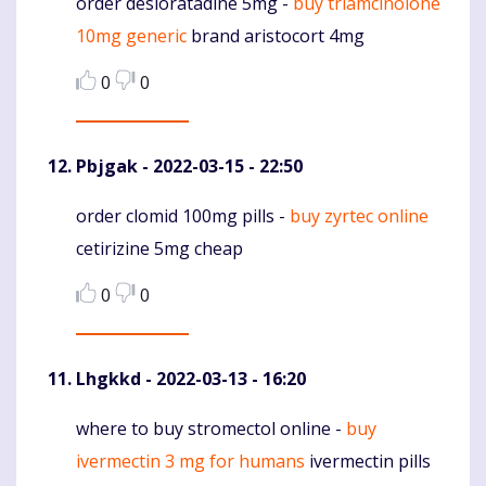
order desloratadine 5mg -
buy triamcinolone
Komentaras
10mg generic
brand aristocort 4mg
0
0
Pbjgak
- 2022-03-15 - 22:50
order clomid 100mg pills -
buy zyrtec online
Komentaras
cetirizine 5mg cheap
0
0
Lhgkkd
- 2022-03-13 - 16:20
where to buy stromectol online -
buy
Komentaras
ivermectin 3 mg for humans
ivermectin pills