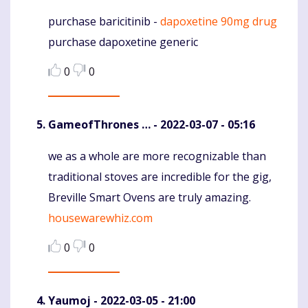
purchase baricitinib -
dapoxetine 90mg drug
Komentaras
purchase dapoxetine generic
0
0
GameofThrones …
- 2022-03-07 - 05:16
we as a whole are more recognizable than
Komentaras
traditional stoves are incredible for the gig,
Breville Smart Ovens are truly amazing.
housewarewhiz.com
0
0
Yaumoj
- 2022-03-05 - 21:00