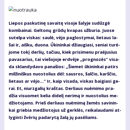
Lie­pos pas­ku­ti­nę sa­vai­tę vi­so­je ša­ly­je su­dūz­gė
kom­bai­nai. Gel­to­nų grū­dų kva­pas už­bu­ria. Juo­se
su­tel­pa vis­kas: sau­lė, vė­jo pa­glos­ty­mai, lie­taus la­
šai ir, aiš­ku, duo­na. Ūki­nin­kai džiau­gia­si, se­niai tu­rė­
jo­me to­kį der­lių, ta­čiau, kiek pri­si­me­nu pra­ėju­sius
pa­va­sa­rius, tai vie­šo­jo­je erd­vė­je „prog­no­zės” vi­sa­
da sklan­dy­da­vo pa­na­šios: „Šie­met ūki­nin­kai pa­tirs
mil­ži­niš­kus nuos­to­lius dėl: saus­ros, šal­čio, karš­čio,
lie­taus ar vė­jo…“ Ir, kaip vi­sa­da, vis­kas bai­gia­si ge­
rai. Et, niurz­ga­lių kraš­tas. Der­liaus nu­ė­mi­mo pra­
džia vi­suo­met ke­lia di­de­lį ne­ri­mą ir nuos­to­lius me­
džio­to­jams. Prieš der­liaus nu­ė­mi­mą že­mės sa­vi­nin­
kai grie­bia me­džio­to­jus už ger­klės, rei­ka­lau­da­mi at­
ly­gin­ti žvė­rių pa­da­ry­tą ža­lą jų pa­sė­liams.