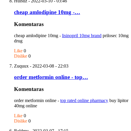
Hulsuz
- 2022-03-10 - 03:46
cheap amlodipine 10mg -…
Komentaras
cheap amlodipine 10mg -
lisinopril 10mg brand
prilosec 10mg
drug
Like
0
Dislike
0
Zuquux
- 2022-03-08 - 22:03
order metformin online - top…
Komentaras
order metformin online -
top rated online pharmacy
buy lipitor
40mg online
Like
0
Dislike
0
Reldmu
- 2022-03-07 - 17:15