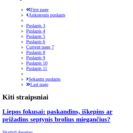
First page
Ankstesnis puslapis
Puslapis
3
Puslapis
4
Puslapis
5
Puslapis
6
Current page
7
Puslapis
8
Puslapis
9
Puslapis
10
Puslapis
11
Sekantis puslapis
Last page
Kiti straipsniai
Liepos fokusai: paskandins, iškepins ar
prižadins septynis brolius miegančius?
Skaityti daugiau