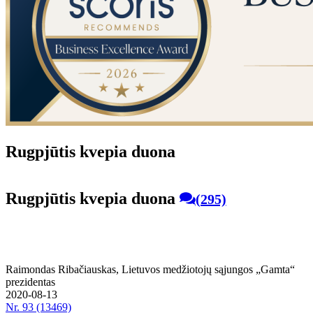
Rug­pjū­tis kve­pia duo­na
Rug­pjū­tis kve­pia duo­na
(295)
Rai­mon­das Ri­ba­čiaus­kas, Lie­tu­vos me­džio­to­jų są­jun­gos „Gam­ta“
pre­zi­den­tas
2020-08-13
Nr.
93 (13469)