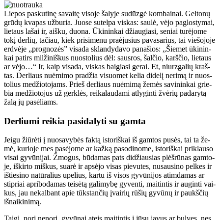
Lie­pos pas­ku­ti­nę sa­vai­tę vi­so­je ša­ly­je su­dūz­gė kom­bai­nai. Gel­to­nų
grū­dų kva­pas už­bu­ria. Juo­se su­tel­pa vis­kas: sau­lė, vė­jo pa­glos­ty­mai,
lie­taus la­šai ir, aiš­ku, duo­na. Ūki­nin­kai džiau­gia­si, se­niai tu­rė­jo­me
to­kį der­lių, ta­čiau, kiek pri­si­me­nu pra­ėju­sius pa­va­sa­rius, tai vie­šo­jo­je
erd­vė­je „prog­no­zės” vi­sa­da sklan­dy­da­vo pa­na­šios: „Šie­met ūki­nin­
kai pa­tirs mil­ži­niš­kus nuos­to­lius dėl: saus­ros, šal­čio, karš­čio, lie­taus
ar vė­jo…“ Ir, kaip vi­sa­da, vis­kas bai­gia­si ge­rai. Et, niurz­ga­lių kraš­
tas. Der­liaus nu­ė­mi­mo pra­džia vi­suo­met ke­lia di­de­lį ne­ri­mą ir nuos­
to­lius me­džio­to­jams. Prieš der­liaus nu­ė­mi­mą že­mės sa­vi­nin­kai grie­
bia me­džio­to­jus už ger­klės, rei­ka­lau­da­mi at­ly­gin­ti žvė­rių pa­da­ry­tą
ža­lą jų pa­sė­liams.
Derliu­mi rei­kia pa­si­da­ly­ti su gam­ta
Jei­gu žiū­rė­ti į nuo­sa­vy­bės fak­tą is­to­riš­kai iš gam­tos pu­sės, tai ta že­
mė, ku­rio­je mes pa­sė­jo­me ar kaž­ką pa­so­di­no­me, is­to­riš­kai pri­klau­so
vi­sai gy­vū­ni­jai. Žmo­gus, bū­da­mas pats di­džiau­sias plėš­rū­nas gam­to­
je, iš­kir­to miš­kus, su­arė ir ap­sė­jo vi­sas pie­vu­tes, nu­sau­si­no pel­kes ir
iš­tie­si­no na­tū­ra­lius upe­lius, kar­tu iš vi­sos gy­vū­ni­jos at­im­da­mas ar
stip­riai ap­ri­bo­da­mas tei­sė­tą ga­li­my­bę gy­ven­ti, mai­tin­tis ir au­gin­ti vai­
kus, jau ne­kal­bant apie tūks­tan­čių įvai­rių rū­šių gy­vū­nų ir paukš­čių
iš­nai­ki­ni­mą.
Tai­gi, no­ri ne­no­ri, gy­vū­nai at­eis mai­tin­tis į jū­sų ja­vus ar bul­ves, nes