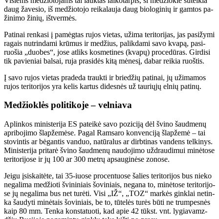
Vi­siems me­džio­to­jams tai lauk­tas lai­ko­tar­pis, ši me­džiok­lė su­tei­kia
daug ža­ve­sio, iš me­džio­to­jo rei­ka­lau­ja daug bio­lo­gi­nių ir gam­tos pa­
ži­ni­mo ži­nių, iš­tver­mės.
Pa­ti­nai ren­ka­si į pa­mėg­tas ru­jos vie­tas, už­ima te­ri­to­ri­jas, jas pa­si­žy­mi
ra­gais nu­trin­da­mi krū­mus ir me­džius, pa­lik­da­mi sa­vo kva­pą, pa­si­
ruo­šia „duo­bes“, jo­se at­liks kos­me­ti­nes (kva­pų) pro­ce­dū­ras. Gir­di­si
tik pa­vie­niai bal­sai, ru­ja pra­si­dės ki­tą mė­ne­sį, da­bar rei­kia ruoš­tis.
Į sa­vo ru­jos vie­tas pra­de­da trauk­ti ir brie­džių pa­ti­nai, jų už­ima­mos
ru­jos te­ri­to­ri­jos yra ke­lis kar­tus di­des­nės už tau­rių­jų el­nių pa­ti­nų.
Me­džiok­lės po­li­ti­ko­je – vel­nia­va
Ap­lin­kos mi­nis­te­ri­ja ES pa­tei­kė sa­vo po­zi­ci­ją dėl švi­no šaud­me­nų
ap­ri­bo­ji­mo šlap­že­mė­se. Pa­gal Ram­sa­ro kon­ven­ci­ją šlap­že­mė – tai
sto­vin­tis ar bė­gan­tis van­duo, na­tū­ra­lus ar dirb­ti­nas van­dens tel­ki­nys.
Mi­nis­te­ri­ja pri­ta­rė švi­no šaud­me­nų nau­do­ji­mo už­drau­di­mui mi­nė­to­se
te­ri­to­ri­jo­se ir jų 100 ar 300 met­rų ap­sau­gi­nė­se zo­no­se.
Jei­gu įsi­skai­tė­te, tai 35-iuo­se pro­cen­tuo­se ša­lies te­ri­to­ri­jos bus nie­ko
ne­ga­li­ma me­džio­ti švi­ni­niais šo­vi­niais, ne­ga­na to, mi­nė­to­se te­ri­to­ri­jo­
se jų ne­ga­li­ma bus net tu­rė­ti. Vi­si „IŽ“, „TOZ“ mar­kės gin­klai ne­tin­
ka šau­dy­ti mi­nė­tais šo­vi­niais, be to, tū­te­lės tu­rės bū­ti ne trum­pes­nės
kaip 80 mm. Ten­ka kon­sta­tuo­ti, kad apie 42 tūkst. vnt. ly­gia­vamz­