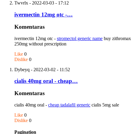
Twvrlx
- 2022-03-03 - 17:12
ivermectin 12mg otc -…
Komentaras
ivermectin 12mg otc -
stromectol generic name
buy zithromax
250mg without prescription
Like
0
Dislike
0
Dybeyq
- 2022-03-02 - 11:52
cialis 40mg oral - cheap…
Komentaras
cialis 40mg oral -
cheap tadalafil generic
cialis 5mg sale
Like
0
Dislike
0
Pagination