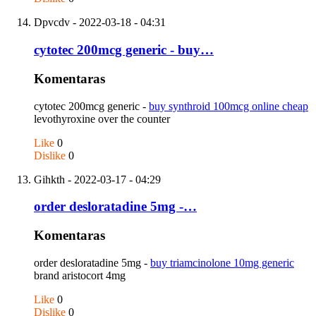
Dpvcdv
- 2022-03-18 - 04:31
cytotec 200mcg generic - buy…
Komentaras
cytotec 200mcg generic -
buy synthroid 100mcg online cheap
levothyroxine over the counter
Like
0
Dislike
0
Gihkth
- 2022-03-17 - 04:29
order desloratadine 5mg -…
Komentaras
order desloratadine 5mg -
buy triamcinolone 10mg generic
brand aristocort 4mg
Like
0
Dislike
0