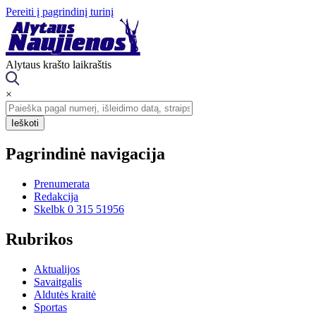
Pereiti į pagrindinį turinį
Alytaus krašto laikraštis
×
Pagrindinė navigacija
Prenumerata
Redakcija
Skelbk 0 315 51956
Rubrikos
Aktualijos
Savaitgalis
Aldutės kraitė
Sportas