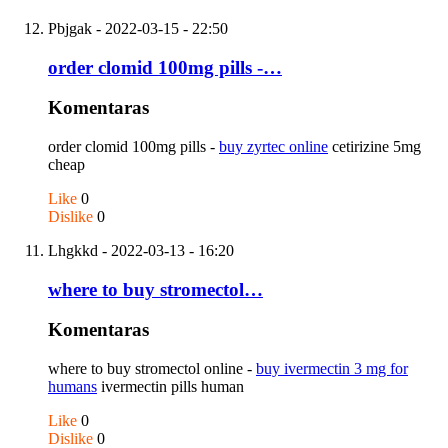
Pbjgak
- 2022-03-15 - 22:50
order clomid 100mg pills -…
Komentaras
order clomid 100mg pills -
buy zyrtec online
cetirizine 5mg
cheap
Like
0
Dislike
0
Lhgkkd
- 2022-03-13 - 16:20
where to buy stromectol…
Komentaras
where to buy stromectol online -
buy ivermectin 3 mg for
humans
ivermectin pills human
Like
0
Dislike
0