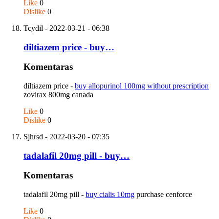
Like
0
Dislike
0
Tcydil
- 2022-03-21 - 06:38
diltiazem price - buy…
Komentaras
diltiazem price -
buy allopurinol 100mg without prescription
zovirax 800mg canada
Like
0
Dislike
0
Sjhrsd
- 2022-03-20 - 07:35
tadalafil 20mg pill - buy…
Komentaras
tadalafil 20mg pill -
buy cialis 10mg
purchase cenforce
Like
0