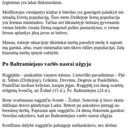
ly­gi­ni­mas yra la­bai dis­ku­tuo­ti­nas.
Me­džio­to­jus vie­ni­jan­tys klu­bai ir bū­re­liai yra įpa­rei­go­ti pa­lai­ky­ti mi­
ni­ma­lią žvė­rių po­pu­lia­ci­ją. Šiuo me­tu Dzū­ki­jo­je šer­nų po­pu­lia­ci­ja
yra že­miau mi­ni­ma­lios. Ta­čiau net tūks­tan­ty­je hek­ta­rų gy­ve­nan­tis
vie­nas brie­dis vi­sa­da žie­mą nu­grauš pu­šies jau­nuo­ly­nus, o vie­nas
šer­nas ap­lan­kys jū­sų ja­vus ar bul­ves.
Ma­nau, to­kio­je si­tu­a­ci­jo­je ūki­nin­kai tu­rė­tų pa­ro­dy­ti mei­lę ir su­pra­ti­
mą gam­tai, ar­ba, esant mi­ni­ma­liai tam tik­ros rū­šies po­pu­lia­ci­jai, ža­lų
klau­si­mą tu­rė­tų spręs­ti vals­ty­bė.
Po Bal­tra­mie­jaus var­lės nas­rai už­gy­ja
Rug­pjū­tis – pas­ku­ti­nis va­sa­ros mė­nuo. Lie­tu­viš­ki pa­va­di­ni­mai – Pjū­
tė, Ši­li­nis (Dzū­ki­jo­je), Gri­ki­nis, Dre­vi­nis, De­gė­sis ar Paukšt­lė­kis.
Paukš­čiai ruo­šia­si ke­lio­nei, kau­pia jė­gas. Rug­pjū­tį yra daug svar­bių
re­li­gi­nių šven­čių, tai Žo­li­nė (15 d.), Šv. Bal­tra­mie­jus (24 d.).
Be­ne svar­biau­sia rug­pjū­čio šven­tė – Žo­li­nė. Se­no­vė­je ji bu­vo skir­ta
di­džia­jai dei­vei gim­dy­to­jai La­dai. Bū­tent jai au­ko­da­vo pir­mą­jį su­
bren­du­sį der­lių. Pa­pras­tai apie rug­pjū­čio 24 die­ną iš­skren­da gan­drai.
Se­no­liai sa­ky­da­vo, kad po Bal­tra­mie­jaus var­lės nas­rai už­gy­ja.
Ker­džiaus di­dy­bė rug­pjū­čio pa­bai­go­je nu­blank­da­vo, nes der­lius