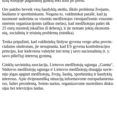
džių Ru­si­jo­je pa­ga­min­tų gin­klų teks kiš­ti po pre­su.
Ore pa­ki­bo be­veik vi­sų šau­dyk­lų at­ei­tis, iš­ki­lo pro­ble­ma žve­jams,
šau­liams ir spor­ti­nin­kams. Ne­ga­na to, val­di­nin­kai pa­ra­šė, kad jų
nuo­mo­nė su­de­rin­ta su vi­so­mis me­džio­to­jus vie­ni­jan­čio­mis vi­suo­me­
ni­nė­mis or­ga­ni­za­ci­jo­mis (aiš­kus me­las), kad me­džio­to­jas pa­tirs tik
25 eu­rų nuos­to­lį (skai­čius iš de­be­sų), ir jie ne­ma­to jo­kių eko­no­mi­
nių, so­cia­li­nių ir tei­si­nių pro­ble­mų (mis­ti­ka).
Ten­ka pri­pa­žin­ti, kad val­di­nin­kų šir­dy­se gy­ve­na ver­go ar­ba pro­vin­
cia­lu­mo sin­dro­mas, jie ne­su­pran­ta, kad ES gy­ve­na kon­fe­de­ra­ci­jos
prin­ci­pu, kur kiek­vie­na vals­ty­bė tu­ri tei­sę į sa­vo na­cio­na­li­nių (t. y.
sa­vo pi­lie­čių) in­te­re­sų gy­ni­mą.
Gin­klų sa­vi­nin­kų aso­cia­ci­ja, Lie­tu­vos me­džio­to­jų są­jun­ga „Gam­ta“,
Sū­du­vos me­džio­to­jų są­jun­ga ir Lie­tu­vos me­džio­to­jų drau­gi­ja su­vie­
ni­jo jė­gas ap­gin­ti me­džio­to­jų, žve­jų, šau­lių, spor­ti­nin­kų ir šau­dyk­lų
in­te­re­sus. Apie dvi­pras­miš­ką si­tu­a­ci­ją in­for­ma­vo­me eu­ro­par­la­men­ta­
rus, ša­lies pre­zi­den­tą, Sei­mo na­rius, or­ga­ni­za­vo­me nuo­to­li­nes dis­ku­
si­jas bei te­le­vi­zi­jos lai­das.