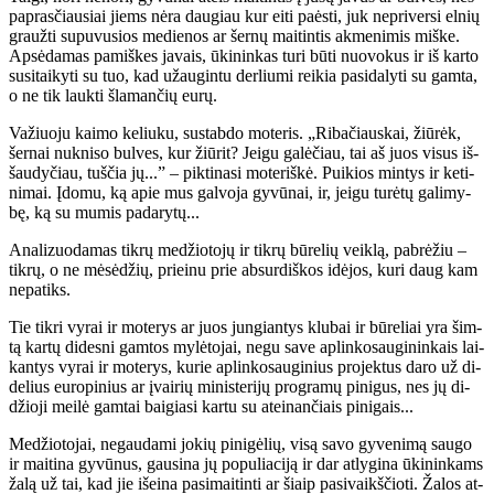
pa­pras­čiau­siai jiems nė­ra dau­giau kur ei­ti pa­ės­ti, juk ne­pri­ver­si el­nių
grauž­ti su­pu­vu­sios me­die­nos ar šer­nų mai­tin­tis ak­me­ni­mis miš­ke.
Ap­sė­da­mas pa­miš­kes ja­vais, ūki­nin­kas tu­ri bū­ti nuo­vo­kus ir iš kar­to
su­si­tai­ky­ti su tuo, kad už­au­gin­tu der­liu­mi rei­kia pa­si­da­ly­ti su gam­ta,
o ne tik lauk­ti šla­man­čių eu­rų.
Va­žiuo­ju kai­mo ke­liu­ku, su­stab­do mo­te­ris. „Ri­ba­čiaus­kai, žiū­rėk,
šer­nai nu­kni­so bul­ves, kur žiū­rit? Jei­gu ga­lė­čiau, tai aš juos vi­sus iš­
šau­dy­čiau, tuš­čia jų...” – pik­ti­na­si mo­te­riš­kė. Pui­kios min­tys ir ke­ti­
ni­mai. Įdo­mu, ką apie mus gal­vo­ja gy­vū­nai, ir, jei­gu tu­rė­tų ga­li­my­
bę, ką su mu­mis pa­da­ry­tų...
Ana­li­zuo­da­mas tik­rų me­džio­to­jų ir tik­rų bū­re­lių veik­lą, pa­brė­žiu –
tik­rų, o ne mė­sė­džių, pri­ei­nu prie ab­sur­diš­kos idė­jos, ku­ri daug kam
ne­pa­tiks.
Tie tik­ri vy­rai ir mo­te­rys ar juos jun­gian­tys klu­bai ir bū­re­liai yra šim­
tą kar­tų di­des­ni gam­tos my­lė­to­jai, ne­gu sa­ve ap­lin­ko­sau­gi­nin­kais lai­
kan­tys vy­rai ir mo­te­rys, ku­rie ap­lin­ko­sau­gi­nius pro­jek­tus da­ro už di­
de­lius eu­ro­pi­nius ar įvai­rių mi­nis­te­ri­jų pro­gra­mų pi­ni­gus, nes jų di­
džio­ji mei­lė gam­tai bai­gia­si kar­tu su at­ei­nan­čiais pi­ni­gais...
Me­džio­to­jai, ne­gau­da­mi jo­kių pi­ni­gė­lių, vi­są sa­vo gy­ve­ni­mą sau­go
ir mai­ti­na gy­vū­nus, gau­si­na jų po­pu­lia­ci­ją ir dar at­ly­gi­na ūki­nin­kams
ža­lą už tai, kad jie iš­ei­na pa­si­mai­tin­ti ar šiaip pa­si­vaikš­čio­ti. Ža­los at­