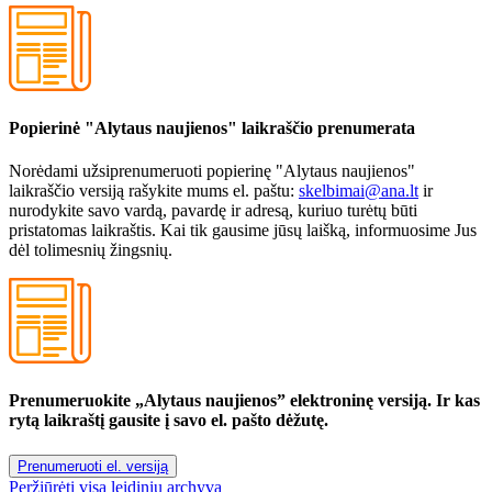
Popierinė "Alytaus naujienos" laikraščio prenumerata
Norėdami užsiprenumeruoti popierinę "Alytaus naujienos"
laikraščio versiją rašykite mums el. paštu:
skelbimai@ana.lt
ir
nurodykite savo vardą, pavardę ir adresą, kuriuo turėtų būti
pristatomas laikraštis. Kai tik gausime jūsų laišką, informuosime Jus
dėl tolimesnių žingsnių.
Prenumeruokite „Alytaus naujienos” elektroninę versiją. Ir kas
rytą laikraštį gausite į savo el. pašto dėžutę.
Prenumeruoti el. versiją
Peržiūrėti visą leidinių archyvą