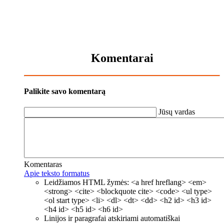
Komentarai
Palikite savo komentarą
Jūsų vardas
Komentaras
Apie teksto formatus
Leidžiamos HTML žymės: <a href hreflang> <em>
<strong> <cite> <blockquote cite> <code> <ul type>
<ol start type> <li> <dl> <dt> <dd> <h2 id> <h3 id>
<h4 id> <h5 id> <h6 id>
Linijos ir paragrafai atskiriami automatiškai