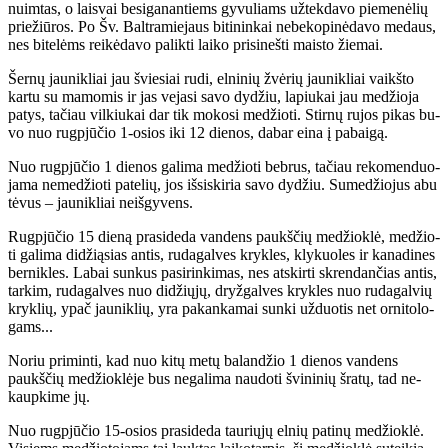
nuim­tas, o lais­vai be­si­ga­nan­tiems gy­vu­liams už­tek­da­vo pie­me­nė­lių
prie­žiū­ros. Po Šv. Bal­tra­mie­jaus bi­ti­nin­kai ne­be­ko­pi­nė­da­vo me­daus,
nes bi­te­lėms rei­kė­da­vo pa­lik­ti lai­ko pri­si­neš­ti mais­to žie­mai.
Šer­nų jau­nik­liai jau švie­siai ru­di, el­ni­nių žvė­rių jau­nik­liai vaikš­to
kar­tu su ma­mo­mis ir jas ve­ja­si sa­vo dy­džiu, la­piu­kai jau me­džio­ja
pa­tys, ta­čiau vil­kiu­kai dar tik mo­ko­si me­džio­ti. Stir­nų ru­jos pi­kas bu­
vo nuo rug­pjū­čio 1-osios iki 12 die­nos, da­bar ei­na į pa­bai­gą.
Nuo rug­pjū­čio 1 die­nos ga­li­ma me­džio­ti beb­rus, ta­čiau re­ko­men­duo­
ja­ma ne­me­džio­ti pa­te­lių, jos iš­si­ski­ria sa­vo dy­džiu. Su­me­džio­jus abu
tė­vus – jau­nik­liai ne­iš­gy­vens.
Rug­pjū­čio 15 die­ną pra­si­de­da van­dens paukš­čių me­džiok­lė, me­džio­
ti ga­li­ma di­dži­ą­sias an­tis, ru­da­gal­ves kryk­les, kly­kuo­les ir ka­na­di­nes
ber­nik­les. La­bai sun­kus pa­si­rin­ki­mas, nes at­skir­ti skren­dan­čias an­tis,
tar­kim, ru­da­gal­ves nuo di­džių­jų, dryž­gal­ves kryk­les nuo ru­da­gal­vių
kryk­lių, ypač jau­nik­lių, yra pa­kan­ka­mai sun­ki už­duo­tis net or­ni­to­lo­
gams...
No­riu pri­min­ti, kad nuo ki­tų me­tų ba­lan­džio 1 die­nos van­dens
paukš­čių me­džiok­lė­je bus ne­ga­li­ma nau­do­ti švi­ni­nių šra­tų, tad ne­
kaup­ki­me jų.
Nuo rug­pjū­čio 15-osios pra­si­de­da tau­rių­jų el­nių pa­ti­nų me­džiok­lė.