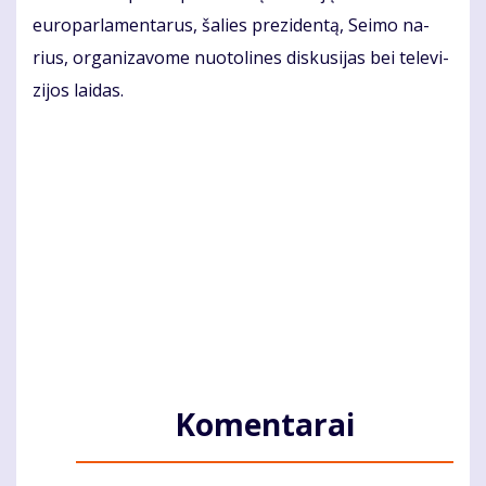
eu­ro­par­la­men­ta­rus, ša­lies pre­zi­den­tą, Sei­mo na­
rius, or­ga­ni­za­vo­me nuo­to­li­nes dis­ku­si­jas bei te­le­vi­
zi­jos lai­das.
Komentarai