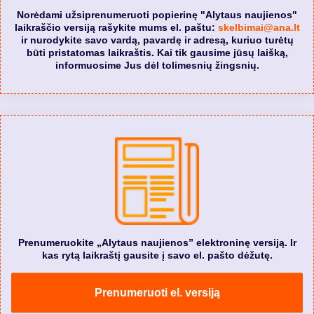
Norėdami užsiprenumeruoti popierinę "Alytaus naujienos"
laikraščio versiją rašykite mums el. paštu:
skelbimai@ana.lt
ir nurodykite savo vardą, pavardę ir adresą, kuriuo turėtų
būti pristatomas laikraštis. Kai tik gausime jūsų laišką,
informuosime Jus dėl tolimesnių žingsnių.
Prenumeruokite „Alytaus naujienos” elektroninę versiją. Ir
kas rytą laikraštį gausite į savo el. pašto dėžutę.
Prenumeruoti el. versiją