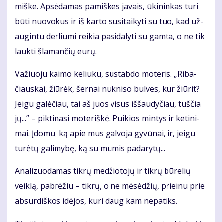
miš­ke. Ap­sė­da­mas pa­miš­kes ja­vais, ūki­nin­kas tu­ri
bū­ti nuo­vo­kus ir iš kar­to su­si­tai­ky­ti su tuo, kad už­
au­gin­tu der­liu­mi rei­kia pa­si­da­ly­ti su gam­ta, o ne tik
lauk­ti šla­man­čių eu­rų.
Va­žiuo­ju kai­mo ke­liu­ku, su­stab­do mo­te­ris. „Ri­ba­
čiaus­kai, žiū­rėk, šer­nai nu­kni­so bul­ves, kur žiū­rit?
Jei­gu ga­lė­čiau, tai aš juos vi­sus iš­šau­dy­čiau, tuš­čia
jų...” – pik­ti­na­si mo­te­riš­kė. Pui­kios min­tys ir ke­ti­ni­
mai. Įdo­mu, ką apie mus gal­vo­ja gy­vū­nai, ir, jei­gu
tu­rė­tų ga­li­my­bę, ką su mu­mis pa­da­ry­tų...
Ana­li­zuo­da­mas tik­rų me­džio­to­jų ir tik­rų bū­re­lių
veik­lą, pa­brė­žiu – tik­rų, o ne mė­sė­džių, pri­ei­nu prie
ab­sur­diš­kos idė­jos, ku­ri daug kam ne­pa­tiks.