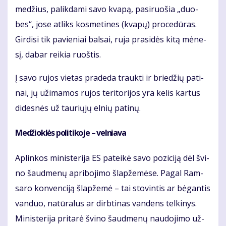
me­džius, pa­lik­da­mi sa­vo kva­pą, pa­si­ruo­šia „duo­
bes“, jo­se at­liks kos­me­ti­nes (kva­pų) pro­ce­dū­ras.
Gir­di­si tik pa­vie­niai bal­sai, ru­ja pra­si­dės ki­tą mė­ne­
sį, da­bar rei­kia ruoš­tis.
Į sa­vo ru­jos vie­tas pra­de­da trauk­ti ir brie­džių pa­ti­
nai, jų už­ima­mos ru­jos te­ri­to­ri­jos yra ke­lis kar­tus
di­des­nės už tau­rių­jų el­nių pa­ti­nų.
Me­džiok­lės po­li­ti­ko­je – vel­nia­va
Ap­lin­kos mi­nis­te­ri­ja ES pa­tei­kė sa­vo po­zi­ci­ją dėl švi­
no šaud­me­nų ap­ri­bo­ji­mo šlap­že­mė­se. Pa­gal Ram­
sa­ro kon­ven­ci­ją šlap­že­mė – tai sto­vin­tis ar bė­gan­tis
van­duo, na­tū­ra­lus ar dirb­ti­nas van­dens tel­ki­nys.
Mi­nis­te­ri­ja pri­ta­rė švi­no šaud­me­nų nau­do­ji­mo už­