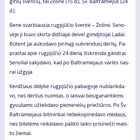
gi­nių šven­čių, tai Žo­li­nė (15 d.), Šv. Bal­tra­mie­jus (24
d.).
Be­ne svar­biau­sia rug­pjū­čio šven­tė – Žo­li­nė. Se­no­
vė­je ji bu­vo skir­ta di­džia­jai dei­vei gim­dy­to­jai La­dai.
Bū­tent jai au­ko­da­vo pir­mą­jį su­bren­du­sį der­lių. Pa­
pras­tai apie rug­pjū­čio 24 die­ną iš­skren­da gan­drai.
Se­no­liai sa­ky­da­vo, kad po Bal­tra­mie­jaus var­lės nas­
rai už­gy­ja.
Ker­džiaus di­dy­bė rug­pjū­čio pa­bai­go­je nu­blank­da­
vo, nes der­lius nuim­tas, o lais­vai be­si­ga­nan­tiems
gy­vu­liams už­tek­da­vo pie­me­nė­lių prie­žiū­ros. Po Šv.
Bal­tra­mie­jaus bi­ti­nin­kai ne­be­ko­pi­nė­da­vo me­daus,
nes bi­te­lėms rei­kė­da­vo pa­lik­ti lai­ko pri­si­neš­ti mais­
to žie­mai.