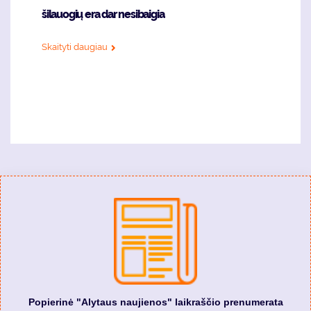
šilauogių era dar nesibaigia
Skaityti daugiau
Popierinė "Alytaus naujienos" laikraščio prenumerata