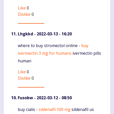
Like
0
Dislike
0
Lhgkkd
- 2022-03-13 - 16:20
where to buy stromectol online -
buy
Komentaras
ivermectin 3 mg for humans
ivermectin pills
human
Like
0
Dislike
0
Fusobw
- 2022-03-12 - 08:50
buy cialis -
sildenafil 100 mg
sildenafil us
Komentaras