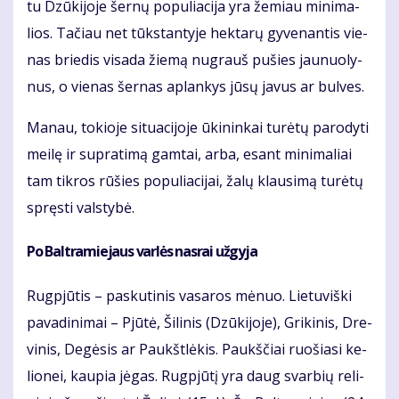
tu Dzū­ki­jo­je šer­nų po­pu­lia­ci­ja yra že­miau mi­ni­ma­
lios. Ta­čiau net tūks­tan­ty­je hek­ta­rų gy­ve­nan­tis vie­
nas brie­dis vi­sa­da žie­mą nu­grauš pu­šies jau­nuo­ly­
nus, o vie­nas šer­nas ap­lan­kys jū­sų ja­vus ar bul­ves.
Ma­nau, to­kio­je si­tu­a­ci­jo­je ūki­nin­kai tu­rė­tų pa­ro­dy­ti
mei­lę ir su­pra­ti­mą gam­tai, ar­ba, esant mi­ni­ma­liai
tam tik­ros rū­šies po­pu­lia­ci­jai, ža­lų klau­si­mą tu­rė­tų
spręs­ti vals­ty­bė.
Po Bal­tra­mie­jaus var­lės nas­rai už­gy­ja
Rug­pjū­tis – pas­ku­ti­nis va­sa­ros mė­nuo. Lie­tu­viš­ki
pa­va­di­ni­mai – Pjū­tė, Ši­li­nis (Dzū­ki­jo­je), Gri­ki­nis, Dre­
vi­nis, De­gė­sis ar Paukšt­lė­kis. Paukš­čiai ruo­šia­si ke­
lio­nei, kau­pia jė­gas. Rug­pjū­tį yra daug svar­bių re­li­