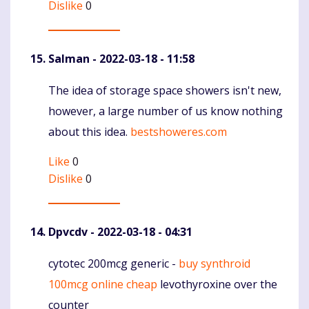
Dislike
0
Salman
- 2022-03-18 - 11:58
The idea of storage space showers isn't new,
Komentaras
however, a large number of us know nothing
about this idea.
bestshoweres.com
Like
0
Dislike
0
Dpvcdv
- 2022-03-18 - 04:31
cytotec 200mcg generic -
buy synthroid
Komentaras
100mcg online cheap
levothyroxine over the
counter