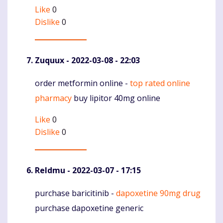
Like
0
Dislike
0
Zuquux
- 2022-03-08 - 22:03
order metformin online -
top rated online
Komentaras
pharmacy
buy lipitor 40mg online
Like
0
Dislike
0
Reldmu
- 2022-03-07 - 17:15
purchase baricitinib -
dapoxetine 90mg drug
Komentaras
purchase dapoxetine generic