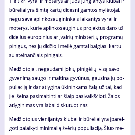
Tie tik­ri vy­rai ir mo­te­rys ar juos jun­gian­tys klu­bai ir
bū­re­liai yra šim­tą kar­tų di­des­ni gam­tos my­lė­to­jai,
ne­gu sa­ve ap­lin­ko­sau­gi­nin­kais lai­kan­tys vy­rai ir
mo­te­rys, ku­rie ap­lin­ko­sau­gi­nius pro­jek­tus da­ro už
di­de­lius eu­ro­pi­nius ar įvai­rių mi­nis­te­ri­jų pro­gra­mų
pi­ni­gus, nes jų di­džio­ji mei­lė gam­tai bai­gia­si kar­tu
su at­ei­nan­čiais pi­ni­gais...
Me­džio­to­jai, ne­gau­da­mi jo­kių pi­ni­gė­lių, vi­są sa­vo
gy­ve­ni­mą sau­go ir mai­ti­na gy­vū­nus, gau­si­na jų po­
pu­lia­ci­ją ir dar at­ly­gi­na ūki­nin­kams ža­lą už tai, kad
jie iš­ei­na pa­si­mai­tin­ti ar šiaip pa­si­vaikš­čio­ti. Ža­los
at­ly­gi­ni­mas yra la­bai dis­ku­tuo­ti­nas.
Me­džio­to­jus vie­ni­jan­tys klu­bai ir bū­re­liai yra įpa­rei­
go­ti pa­lai­ky­ti mi­ni­ma­lią žvė­rių po­pu­lia­ci­ją. Šiuo me­