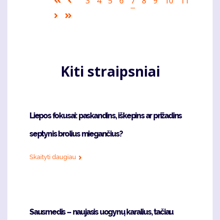
First
Ankstesnis
Puslapis
3
Puslapis
4
Puslapis
5
Puslapis
6
Current
7
Puslapis
8
Puslapis
9
Puslapis
10
Puslapis
11
page
puslapis
page
Sekantis
Last
puslapis
page
Kiti straipsniai
Liepos fokusai: paskandins, iškepins ar prižadins
septynis brolius miegančius?
Skaityti daugiau
Sausmedis – naujasis uogynų karalius, tačiau