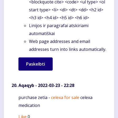
<blockquote cite> <code> <ul type> <ol
start type> <li> <dl> <dt> <dd> <h2 id>
<h3 id> <h4 id> <h5 id> <h6 id>
Linijos ir paragrafai atskiriami
automatiškai
Web page addresses and email
addresses turn into links automatically.
Aqaqyb
- 2022-03-23 - 22:28
purchase zetia -
celexa for sale
celexa
Komentaras
medication
Like
0