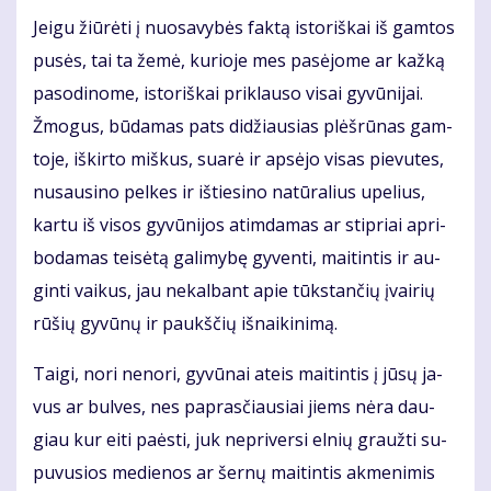
Jei­gu žiū­rė­ti į nuo­sa­vy­bės fak­tą is­to­riš­kai iš gam­tos
pu­sės, tai ta že­mė, ku­rio­je mes pa­sė­jo­me ar kaž­ką
pa­so­di­no­me, is­to­riš­kai pri­klau­so vi­sai gy­vū­ni­jai.
Žmo­gus, bū­da­mas pats di­džiau­sias plėš­rū­nas gam­
to­je, iš­kir­to miš­kus, su­arė ir ap­sė­jo vi­sas pie­vu­tes,
nu­sau­si­no pel­kes ir iš­tie­si­no na­tū­ra­lius upe­lius,
kar­tu iš vi­sos gy­vū­ni­jos at­im­da­mas ar stip­riai ap­ri­
bo­da­mas tei­sė­tą ga­li­my­bę gy­ven­ti, mai­tin­tis ir au­
gin­ti vai­kus, jau ne­kal­bant apie tūks­tan­čių įvai­rių
rū­šių gy­vū­nų ir paukš­čių iš­nai­ki­ni­mą.
Tai­gi, no­ri ne­no­ri, gy­vū­nai at­eis mai­tin­tis į jū­sų ja­
vus ar bul­ves, nes pa­pras­čiau­siai jiems nė­ra dau­
giau kur ei­ti pa­ės­ti, juk ne­pri­ver­si el­nių grauž­ti su­
pu­vu­sios me­die­nos ar šer­nų mai­tin­tis ak­me­ni­mis