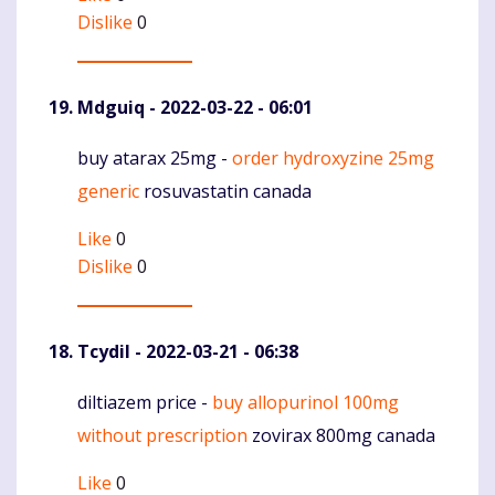
Dislike
0
Mdguiq
- 2022-03-22 - 06:01
buy atarax 25mg -
order hydroxyzine 25mg
Komentaras
generic
rosuvastatin canada
Like
0
Dislike
0
Tcydil
- 2022-03-21 - 06:38
diltiazem price -
buy allopurinol 100mg
Komentaras
without prescription
zovirax 800mg canada
Like
0