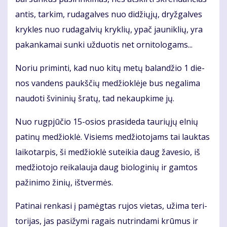
an­tis, tar­kim, ru­da­gal­ves nuo di­džių­jų, dryž­gal­ves
kryk­les nuo ru­da­gal­vių kryk­lių, ypač jau­nik­lių, yra
pa­kan­ka­mai sun­ki už­duo­tis net or­ni­to­lo­gams...
No­riu pri­min­ti, kad nuo ki­tų me­tų ba­lan­džio 1 die­
nos van­dens paukš­čių me­džiok­lė­je bus ne­ga­li­ma
nau­do­ti švi­ni­nių šra­tų, tad ne­kaup­ki­me jų.
Nuo rug­pjū­čio 15-osios pra­si­de­da tau­rių­jų el­nių
pa­ti­nų me­džiok­lė. Vi­siems me­džio­to­jams tai lauk­tas
lai­ko­tar­pis, ši me­džiok­lė su­tei­kia daug ža­ve­sio, iš
me­džio­to­jo rei­ka­lau­ja daug bio­lo­gi­nių ir gam­tos
pa­ži­ni­mo ži­nių, iš­tver­mės.
Pa­ti­nai ren­ka­si į pa­mėg­tas ru­jos vie­tas, už­ima te­ri­
to­ri­jas, jas pa­si­žy­mi ra­gais nu­trin­da­mi krū­mus ir