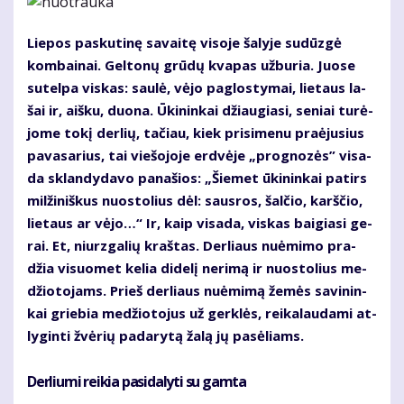
Lie­pos pas­ku­ti­nę sa­vai­tę vi­so­je ša­ly­je su­dūz­gė
kom­bai­nai. Gel­to­nų grū­dų kva­pas už­bu­ria. Juo­se
su­tel­pa vis­kas: sau­lė, vė­jo pa­glos­ty­mai, lie­taus la­
šai ir, aiš­ku, duo­na. Ūki­nin­kai džiau­gia­si, se­niai tu­rė­
jo­me to­kį der­lių, ta­čiau, kiek pri­si­me­nu pra­ėju­sius
pa­va­sa­rius, tai vie­šo­jo­je erd­vė­je „prog­no­zės” vi­sa­
da sklan­dy­da­vo pa­na­šios: „Šie­met ūki­nin­kai pa­tirs
mil­ži­niš­kus nuos­to­lius dėl: saus­ros, šal­čio, karš­čio,
lie­taus ar vė­jo…“ Ir, kaip vi­sa­da, vis­kas bai­gia­si ge­
rai. Et, niurz­ga­lių kraš­tas. Der­liaus nu­ė­mi­mo pra­
džia vi­suo­met ke­lia di­de­lį ne­ri­mą ir nuos­to­lius me­
džio­to­jams. Prieš der­liaus nu­ė­mi­mą že­mės sa­vi­nin­
kai grie­bia me­džio­to­jus už ger­klės, rei­ka­lau­da­mi at­
ly­gin­ti žvė­rių pa­da­ry­tą ža­lą jų pa­sė­liams.
Derliu­mi rei­kia pa­si­da­ly­ti su gam­ta