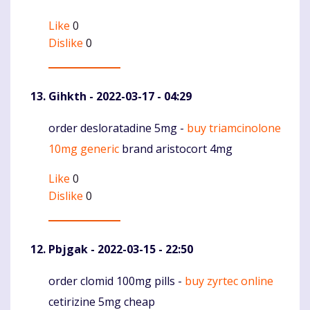
Like
0
Dislike
0
Gihkth
- 2022-03-17 - 04:29
order desloratadine 5mg -
buy triamcinolone
Komentaras
10mg generic
brand aristocort 4mg
Like
0
Dislike
0
Pbjgak
- 2022-03-15 - 22:50
order clomid 100mg pills -
buy zyrtec online
Komentaras
cetirizine 5mg cheap