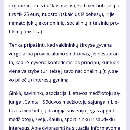
or­ga­ni­za­ci­jo­mis (aiš­kus me­las), kad me­džio­to­jas pa­
tirs tik 25 eu­rų nuos­to­lį (skai­čius iš de­be­sų), ir jie
ne­ma­to jo­kių eko­no­mi­nių, so­cia­li­nių ir tei­si­nių pro­
ble­mų (mis­ti­ka).
Ten­ka pri­pa­žin­ti, kad val­di­nin­kų šir­dy­se gy­ve­na
ver­go ar­ba pro­vin­cia­lu­mo sin­dro­mas, jie ne­su­pran­
ta, kad ES gy­ve­na kon­fe­de­ra­ci­jos prin­ci­pu, kur kiek­
vie­na vals­ty­bė tu­ri tei­sę į sa­vo na­cio­na­li­nių (t. y. sa­
vo pi­lie­čių) in­te­re­sų gy­ni­mą.
Gin­klų sa­vi­nin­kų aso­cia­ci­ja, Lie­tu­vos me­džio­to­jų są­
jun­ga „Gam­ta“, Sū­du­vos me­džio­to­jų są­jun­ga ir Lie­
tu­vos me­džio­to­jų drau­gi­ja su­vie­ni­jo jė­gas ap­gin­ti
me­džio­to­jų, žve­jų, šau­lių, spor­ti­nin­kų ir šau­dyk­lų
in­te­re­sus. Apie dvi­pras­miš­ką si­tu­a­ci­ją in­for­ma­vo­me