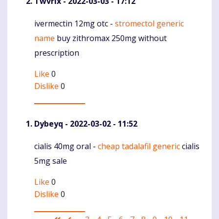
Twvrlx
- 2022-03-03 - 17:12
ivermectin 12mg otc -
stromectol generic
Komentaras
name
buy zithromax 250mg without
prescription
Like
0
Dislike
0
Dybeyq
- 2022-03-02 - 11:52
cialis 40mg oral -
cheap tadalafil generic
cialis
Komentaras
5mg sale
Like
0
Dislike
0
Pagination