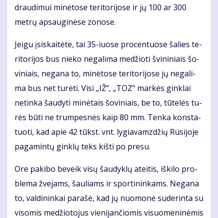
drau­di­mui mi­nė­to­se te­ri­to­ri­jo­se ir jų 100 ar 300
met­rų ap­sau­gi­nė­se zo­no­se.
Jei­gu įsi­skai­tė­te, tai 35-iuo­se pro­cen­tuo­se ša­lies te­
ri­to­ri­jos bus nie­ko ne­ga­li­ma me­džio­ti švi­ni­niais šo­
vi­niais, ne­ga­na to, mi­nė­to­se te­ri­to­ri­jo­se jų ne­ga­li­
ma bus net tu­rė­ti. Vi­si „IŽ“, „TOZ“ mar­kės gin­klai
ne­tin­ka šau­dy­ti mi­nė­tais šo­vi­niais, be to, tū­te­lės tu­
rės bū­ti ne trum­pes­nės kaip 80 mm. Ten­ka kon­sta­
tuo­ti, kad apie 42 tūkst. vnt. ly­gia­vamz­džių Ru­si­jo­je
pa­ga­min­tų gin­klų teks kiš­ti po pre­su.
Ore pa­ki­bo be­veik vi­sų šau­dyk­lų at­ei­tis, iš­ki­lo pro­
ble­ma žve­jams, šau­liams ir spor­ti­nin­kams. Ne­ga­na
to, val­di­nin­kai pa­ra­šė, kad jų nuo­mo­nė su­de­rin­ta su
vi­so­mis me­džio­to­jus vie­ni­jan­čio­mis vi­suo­me­ni­nė­mis