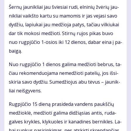
Šer­nų jau­nik­liai jau švie­siai ru­di, el­ni­nių žvė­rių jau­
nik­liai vaikš­to kar­tu su ma­mo­mis ir jas ve­ja­si sa­vo
dy­džiu, la­piu­kai jau me­džio­ja pa­tys, ta­čiau vil­kiu­kai
dar tik mo­ko­si me­džio­ti. Stir­nų ru­jos pi­kas bu­vo
nuo rug­pjū­čio 1-osios iki 12 die­nos, da­bar ei­na į pa­
bai­gą.
Nuo rug­pjū­čio 1 die­nos ga­li­ma me­džio­ti beb­rus, ta­
čiau re­ko­men­duo­ja­ma ne­me­džio­ti pa­te­lių, jos iš­si­
ski­ria sa­vo dy­džiu. Su­me­džio­jus abu tė­vus – jau­nik­
liai ne­iš­gy­vens.
Rug­pjū­čio 15 die­ną pra­si­de­da van­dens paukš­čių
me­džiok­lė, me­džio­ti ga­li­ma di­dži­ą­sias an­tis, ru­da­
gal­ves kryk­les, kly­kuo­les ir ka­na­di­nes ber­nik­les. La­
bai sun­kus pa­si­rin­ki­mas, nes at­skir­ti skren­dan­čias