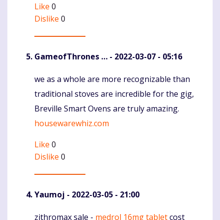
Like
0
Dislike
0
GameofThrones …
- 2022-03-07 - 05:16
we as a whole are more recognizable than
Komentaras
traditional stoves are incredible for the gig,
Breville Smart Ovens are truly amazing.
housewarewhiz.com
Like
0
Dislike
0
Yaumoj
- 2022-03-05 - 21:00
zithromax sale -
medrol 16mg tablet
cost
Komentaras