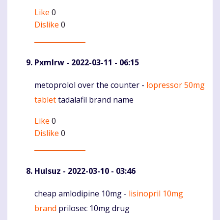
Like
0
Dislike
0
Pxmlrw
- 2022-03-11 - 06:15
metoprolol over the counter -
lopressor 50mg
Komentaras
tablet
tadalafil brand name
Like
0
Dislike
0
Hulsuz
- 2022-03-10 - 03:46
cheap amlodipine 10mg -
lisinopril 10mg
Komentaras
brand
prilosec 10mg drug