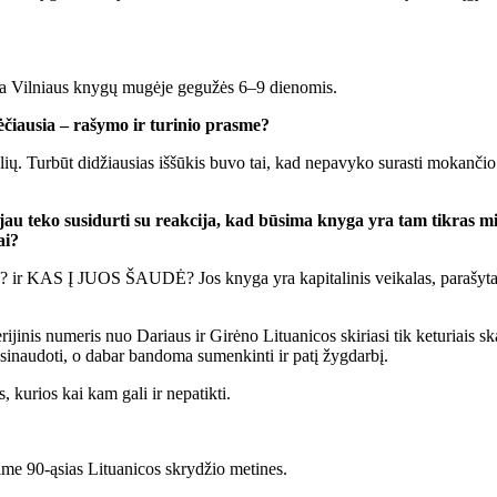
y­ta Vil­niaus kny­gų mu­gė­je ge­gu­žės 6–9 die­no­mis.
ė­čiau­sia – ra­šy­mo ir tu­ri­nio pras­me?
­lių. Tur­būt di­džiau­sias iš­šū­kis bu­vo tai, kad ne­pa­vy­ko su­ras­ti mo­kan­čio 
au te­ko su­si­dur­ti su re­ak­ci­ja, kad bū­si­ma kny­ga yra tam tik­ras mi­to
ai?
AS Į JUOS ŠAU­DĖ? Jos kny­ga yra ka­pi­ta­li­nis vei­ka­las, pa­ra­šy­tas dak­ta­
i­ji­nis nu­me­ris nuo Da­riaus ir Gi­rė­no Li­tu­a­ni­cos ski­ria­si tik ke­tu­riais sk
si­nau­do­ti, o da­bar ban­do­ma su­men­kin­ti ir pa­tį žyg­dar­bį.
, ku­rios kai kam ga­li ir ne­pa­tik­ti.
si­me 90-ąsias Li­tu­a­ni­cos skry­džio me­ti­nes.