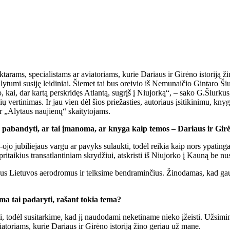
k­ta­rams, spe­cia­lis­tams ar avia­to­riams, ku­rie Da­riaus ir Gi­rė­no is­to­ri
 Aly­tu­mi su­si­ję lei­di­niai. Šie­met tai bus orei­vio iš Ne­mu­nai­čio Gin­ta­r
 to, kai, dar kar­tą per­skri­dęs At­lan­tą, su­grįš į Niu­jor­ką“, – sa­ko G.Šiur­k
­kių ver­ti­ni­mas. Ir jau vien dėl šios prie­žas­ties, au­to­riaus įsi­ti­ki­ni­mu, k
o ir „Aly­taus nau­jie­nų“ skai­ty­to­jams.
s pa­ban­dy­ti, ar tai įma­no­ma, ar kny­ga kaip te­mos – Da­riaus ir Gi­rė­no
00-ojo ju­bi­lie­jaus var­gu ar pa­vyks su­lauk­ti, to­dėl rei­kia kaip nors ypa­tin­
­tai­kius trans­at­lan­ti­niam skry­džiui, at­skris­ti iš Niu­jor­ko į Kau­ną be nu­s
­sus Lie­tu­vos ae­ro­dro­mus ir telk­si­me ben­dra­min­čius. Ži­no­da­mas, kad ga
ma tai pa­da­ry­ti, ra­šant to­kia te­ma?
 to­dėl su­si­tar­ki­me, kad jį nau­do­da­mi ne­ke­ti­na­me nie­ko įžeis­ti. Už­si­m
ia­to­riams, ku­rie Da­riaus ir Gi­rė­no is­to­ri­ją ži­no ge­riau už ma­ne.