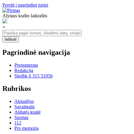
Pereiti į pagrindinį turinį
Alytaus krašto laikraštis
×
Pagrindinė navigacija
Prenumerata
Redakcija
Skelbk 0 315 51956
Rubrikos
Aktualijos
Savaitgalis
Aldutės kraitė
Sportas
112
Pro memoria