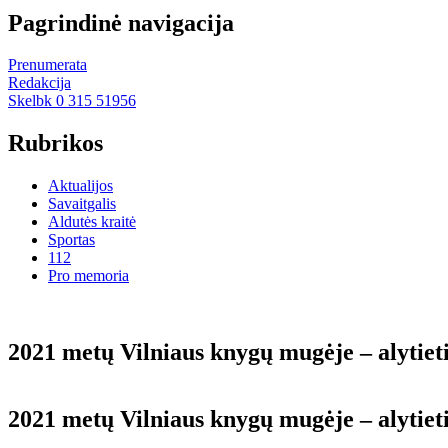
Pagrindinė navigacija
Prenumerata
Redakcija
Skelbk 0 315 51956
Rubrikos
Aktualijos
Savaitgalis
Aldutės kraitė
Sportas
112
Pro memoria
2021 me­tų Vil­niaus kny­gų mu­gė­je – aly­tie­ti
2021 me­tų Vil­niaus kny­gų mu­gė­je – aly­tie­ti