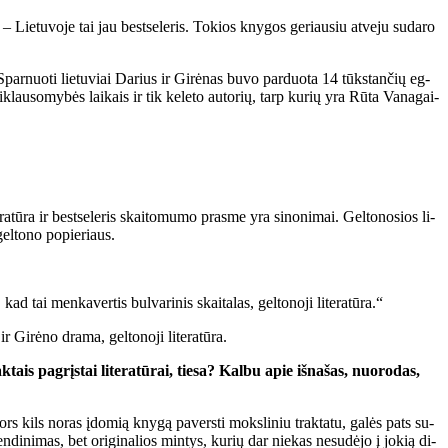
 – Lie­tu­vo­je tai jau best­se­leris. To­kios kny­gos ge­riau­siu at­ve­ju su­da­ro
ar­nuo­ti lie­tu­viai Da­rius ir Gi­rė­nas bu­vo par­duo­ta 14 tūks­tan­čių eg­
­klau­so­my­bės lai­kais ir tik ke­le­to au­to­rių, tarp ku­rių yra Rū­ta Va­na­gai­
­ra­tū­ra ir best­se­leris skai­to­mu­mo pras­me yra si­no­ni­mai. Gel­to­no­sios li­
gel­to­no po­pie­riaus.
d tai men­ka­ver­tis bul­va­ri­nis skai­ta­las, gel­to­no­ji li­te­ra­tū­ra.“
i­rė­no dra­ma, gel­to­no­ji li­te­ra­tū­ra.
­tais pa­grįs­tai li­te­ra­tū­rai, tie­sa? Kal­bu apie iš­na­šas, nuo­ro­das,
m nors kils no­ras įdo­mią kny­gą pa­vers­ti moks­li­niu trak­ta­tu, ga­lės pats su­
gy­ven­di­ni­mas, bet ori­gi­na­lios min­tys, ku­rių dar nie­kas ne­su­dė­jo į jo­kią di­