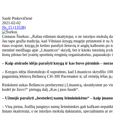
Saulė Pinkevičienė
2021-02-02
Nr.
15 (13538)
Gintaras Šiurkus: „Ra­šau ei­li­niam skai­ty­to­jui, o ne is­to­ri­jos moks­lų da
Jau ta­po gra­žia tra­di­ci­ja, kad Vil­niaus kny­gų mu­gė­je pri­sta­to­mi ir su
riaus sva­jo­nė, kny­gą jis ke­ti­no pa­ra­šy­ti lie­tu­vių ir an­glų kal­bo­mis po
men­ti­nė me­džia­ga apie „Li­tu­a­ni­cos“ skry­dį, bet ir ki­toks is­to­ri­nių įvy
lio­nų pi­lo­tas bei įvai­rių spor­ti­nių ren­gi­nių or­ga­ni­za­to­rius, pa­pa­sa­ko­j
– Kaip at­si­ra­do idė­ja pa­ra­šy­ti kny­gą ir kas bu­vo pir­mi­nis – no­ra
– Kny­gos idė­ja iš­si­ru­tu­lio­jo iš su­pra­ti­mo, kad Li­tu­a­ni­cos skry­džio 1
pa­ga­min­tą lėk­tu­vą Bel­lan­cą CH-300 Pa­ce­ma­ker ir, už rė­mė­jų lė­šas ją pri
Rink­da­mi au­kas Bel­lan­cos per­da­ry­mui į Li­tu­a­ni­cą, skrai­dy­si­me po vi
ko­dėl jie žu­vo?“ pir­mą­ją da­lį „Kas į juos šau­dė“.
– Už­mo­jis pa­ra­šy­ti „best­se­lerį na­mų šei­mi­nin­kėms“ – kaip įma­no­
– Vi­sų pir­ma, žo­džių jun­gi­nys na­mų šei­mi­nin­kės ga­li kaž­kam ne­pa­tik­ti,
li­niam skai­ty­to­jui, o ne is­to­ri­jos moks­lų dak­ta­rams, spe­cia­lis­tams ar av