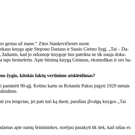
­ją ži­no ge­riau už ma­ne.“ Zitos Stankevičienės nuotr.
o Šiur­kaus kny­ga apie Ste­po­no Da­riaus ir Sta­sio Gi­rė­no žy­gį. „Tai – Da­
us, ža­dan­tis, kad jo ra­šo­mo­je kny­go­je bus pa­teik­ta ne tik nau­ja do­ku­
ny­ga taps best­se­leriu. Apie bū­si­mą kny­gą Gin­ta­ras, eks­me­di­kas ir oro ba­
 žy­gio, ki­to­kio fak­tų ver­ti­ni­mo at­sklei­di­mas?
gai pa­mi­nė­ti 90-ąjį. Ke­ti­nu kar­tu su Ro­lan­du Pa­ksu įsi­gy­ti 1929 me­tais
i­lei­di­mo.
u­ti yra leng­viau, jei pats tu­ri ką duo­ti, pa­ra­šiau įžval­gų kny­gos „Tai
in­da­mas apie na­mų šei­mi­nin­kes, no­rė­jau pa­sa­ky­ti tik tiek, kad ra­šau ei­