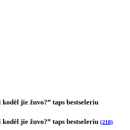
i ko­dėl jie žu­vo?” taps best­se­leriu
i ko­dėl jie žu­vo?” taps best­se­leriu
(218)