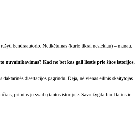
ra­šy­ti ben­dra­au­to­rio. Ne­ti­kė­tu­mas (ku­rio tik­rai ne­sie­kiau) – ma­nau,
 nu­vai­ni­ka­vi­mas? Kad ne bet kas ga­li lies­tis prie ši­tos is­to­ri­jos,
ri­nės di­ser­ta­ci­jos pa­grin­du. De­ja, nė vie­nas ei­li­nis skai­ty­to­jas
ai­čiais, pri­mins jų svar­bą tau­tos is­to­ri­jo­je. Sa­vo žyg­dar­biu Da­rius ir