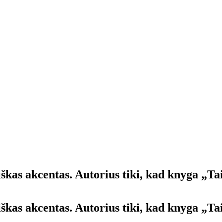
š­kas ak­cen­tas. Au­to­rius ti­ki, kad kny­ga „Ta
š­kas ak­cen­tas. Au­to­rius ti­ki, kad kny­ga „Ta