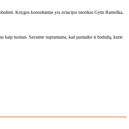
­bu­lin­ti. Kny­gos kon­sul­tan­tas yra avia­ci­jos is­to­ri­kas Gy­tis Ra­moš­ka,
iau kaip tu­zi­nas. Sa­vai­me su­pran­ta­ma, kad pa­si­tai­ko ir bu­du­lių, ku­rie