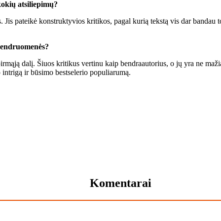
­kių at­si­lie­pi­mų?
. Jis pa­tei­kė kon­struk­ty­vios kri­ti­kos, pa­gal ku­rią teks­tą vis dar ban­dau to
ų ben­druo­me­nės?
pir­mą­ją da­lį. Šiuos kri­ti­kus ver­ti­nu kaip ben­dra­au­to­rius, o jų yra ne ma­ž
in­tri­gą ir bū­si­mo best­se­lerio po­pu­lia­ru­mą.
Komentarai