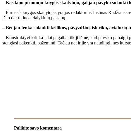
– Kas ta­po pir­muo­ju kny­gos skai­ty­to­ju, gal jau pa­vy­ko su­lauk­ti ko
– Pir­ma­sis kny­gos skai­ty­to­jas yra jos re­dak­to­rius Jus­ti­nas Ru­džians­kas
iš jo dar ti­kiuo­si da­ly­ki­nių pa­sta­bų.
– Bet jau ten­ka su­lauk­ti kri­ti­kos, pa­vyz­džiui, is­to­ri­kų, avia­to­ri
– Kon­struk­ty­vi kri­ti­ka – tai pa­gal­ba, tik ji lė­mė, kad pa­vy­ko pa­baig­ti 
sten­gia­si pa­kenk­ti, pa­že­min­ti. Ta­čiau net ir jie yra nau­din­gi, nes kurs­to 
Palikite savo komentarą