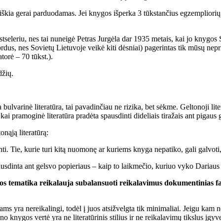
 reiš­kia ge­rai par­duo­da­mas. Jei kny­gos iš­per­ka 3 tūks­tan­čius eg­zem­plio­rių
t­se­leriu, nes tai nu­nei­gė Pet­ras Jur­gė­la dar 1935 me­tais, kai jo kny­gos Sp
­dus, nes So­vie­tų Lie­tu­vo­je vei­kė ki­ti dės­niai) pa­ge­rin­tas tik mū­sų ne­pri
a­to­rė – 70 tūkst.).
­džių.
a­ri­nė li­te­ra­tū­ra, tai pa­va­din­čiau ne ri­zi­ka, bet sėk­me. Gel­to­no­ji li­te
ai pra­mo­gi­nė li­te­ra­tū­ra pra­dė­ta spaus­din­ti di­de­liais ti­ra­žais ant pi­gaus 
ą­ją li­te­ra­tū­rą:
ti. Tie, ku­rie tu­ri ki­tą nuo­mo­nę ar ku­riems kny­ga ne­pa­ti­ko, ga­li gal­vo­ti, ka
us­din­ta ant gels­vo po­pie­riaus – kaip to laik­me­čio, ku­riuo vy­ko Da­riaus ir G
 te­ma­ti­ka rei­ka­lau­ja su­ba­lan­suo­ti rei­ka­la­vi­mus do­ku­men­ti­nias fak
to­jams yra ne­rei­ka­lin­gi, to­dėl į juos at­si­žvelg­ta tik mi­ni­ma­liai. Jei­gu ka
. Ma­no kny­gos ver­tė yra ne li­te­ra­tū­ri­nis sti­lius ir ne rei­ka­la­vi­mų tiks­lus į