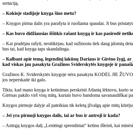
ser­ta­ci­ją.
– Ko­kio­je sta­di­jo­je kny­ga šiuo me­tu?
– Kny­gos pir­ma da­lis yra pa­ra­šy­ta ir ruo­šia­ma spau­dai. Ji bus pri­sta­t
– Kas bu­vo di­džiau­sias iš­šū­kis ra­šant kny­gą ir kas pa­si­ro­dė ne­ti­k
– Kai pra­dė­jau ra­šy­ti, ne­si­ti­kė­jau, kad su­ži­no­siu tiek daug įdo­mių de­ta
bus tai, kad kny­ga taps skan­da­lin­ga.
– Kal­bant apie te­mą, le­gen­di­nį la­kū­nų Da­riaus ir Gi­rė­no žy­gį, ar j
kad vis­kas jau pa­sa­ky­ta Gra­ži­nos Svi­ders­ky­tės kny­go­je ir pa­na­ši
Gra­ži­nos K. Svi­ders­ky­tės kny­go­je nė­ra pa­sa­ky­ta KO­DĖL JIE ŽU­VO? ir K
jos ne­per­skai­tė iki ga­lo.
Ti­kiu, kad ma­no kny­ga ir ke­ti­ni­mas per­skris­ti At­lan­tą lėk­tu­vu, ku­rio se­r
Gi­rė­nas pa­ki­lo virš vi­sų mi­tų, ku­riais bu­vo ban­do­ma sa­va­nau­diš­kai pa­
Kny­gos pir­mo­je da­ly­je aš pa­tei­kiau tik ke­le­tą įžval­gų apie mi­tų kū­rė­jus
– Jei yra pir­mo­ji kny­gos da­lis, tai ar bus ir ant­ro­ji ir ka­da?
– Ant­rą­ją kny­gos da­lį „Lem­tin­gi spren­di­mai“ ke­ti­nu iš­leis­ti, kai mi­nė­