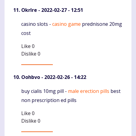
Okrlre
- 2022-02-27 - 12:51
casino slots -
casino game
prednisone 20mg
Komentaras
cost
Like
0
Dislike
0
Oohbvo
- 2022-02-26 - 14:22
buy cialis 10mg pill -
male erection pills
best
Komentaras
non prescription ed pills
Like
0
Dislike
0