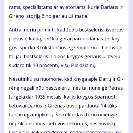
rams, spe­cia­lis­tams ar avia­to­riams, ku­rie Da­riaus ir
Gi­rė­no is­to­ri­ją ži­no ge­riau už ma­ne.
An­tra, no­riu pri­min­ti, kad žo­dis best­se­leris, iš­ver­tus
į lie­tu­vių kal­bą, reiš­kia ge­rai par­duo­da­mas. Jei kny­
gos iš­per­ka 3 tūks­tan­čius eg­zem­plio­rių – Lie­tu­vo­je
tai jau best­se­leris. To­kios kny­gos ge­riau­siu at­ve­ju
su­da­ro tik 10 pro­cen­tų vi­sų iš­lei­džia­mų.
Ne­su­tin­ku su nuo­mo­ne, kad kny­ga apie Da­rių ir Gi­
rė­ną ne­ga­li bū­ti best­se­leriu, nes tai nu­nei­gė Pet­ras
Jur­gė­la dar 1935 me­tais, kai jo kny­gos Spar­nuo­ti
lie­tu­viai Da­rius ir Gi­rė­nas bu­vo par­duo­ta 14 tūks­
tan­čių eg­zem­plio­rių. Šis re­kor­das (tu­riu ome­ny­je
ne­pri­klau­so­mos Lie­tu­vos re­kor­dus, nes So­vie­tų
Lie­tu­vo­je vei­kė ki­ti dės­niai) pa­ge­rin­tas tik mū­sų ne­