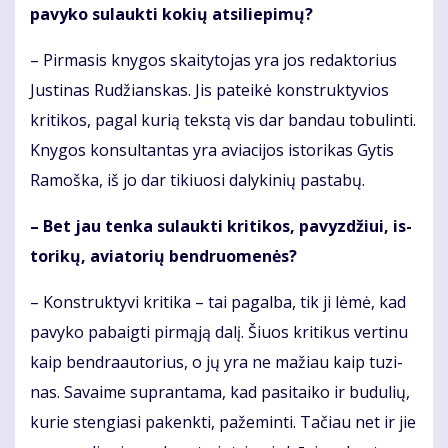
pa­vy­ko su­lauk­ti ko­kių at­si­lie­pi­mų?
– Pir­ma­sis kny­gos skai­ty­to­jas yra jos re­dak­to­rius
Jus­ti­nas Ru­džians­kas. Jis pa­tei­kė kon­struk­ty­vios
kri­ti­kos, pa­gal ku­rią teks­tą vis dar ban­dau to­bu­lin­ti.
Kny­gos kon­sul­tan­tas yra avia­ci­jos is­to­ri­kas Gy­tis
Ra­moš­ka, iš jo dar ti­kiuo­si da­ly­ki­nių pa­sta­bų.
– Bet jau ten­ka su­lauk­ti kri­ti­kos, pa­vyz­džiui, is­
to­ri­kų, avia­to­rių ben­druo­me­nės?
– Kon­struk­ty­vi kri­ti­ka – tai pa­gal­ba, tik ji lė­mė, kad
pa­vy­ko pa­baig­ti pir­mą­ją da­lį. Šiuos kri­ti­kus ver­ti­nu
kaip ben­dra­au­to­rius, o jų yra ne ma­žiau kaip tu­zi­
nas. Sa­vai­me su­pran­ta­ma, kad pa­si­tai­ko ir bu­du­lių,
ku­rie sten­gia­si pa­kenk­ti, pa­že­min­ti. Ta­čiau net ir jie