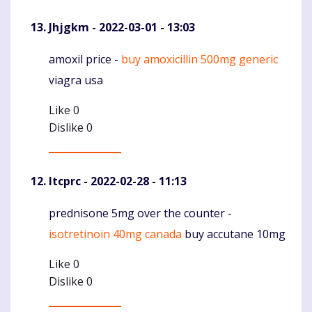
Jhjgkm
- 2022-03-01 - 13:03
amoxil price -
buy amoxicillin 500mg generic
Komentaras
viagra usa
Like
0
Dislike
0
Itcprc
- 2022-02-28 - 11:13
prednisone 5mg over the counter -
Komentaras
isotretinoin 40mg canada
buy accutane 10mg
Like
0
Dislike
0