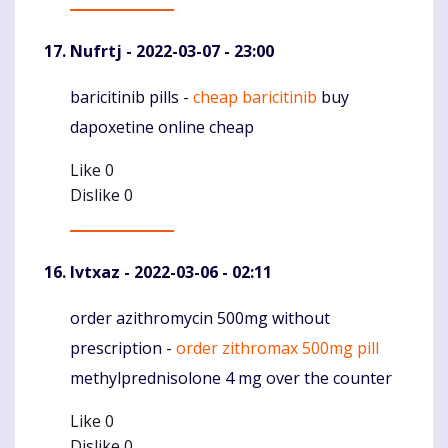
Nufrtj
- 2022-03-07 - 23:00
baricitinib pills -
cheap baricitinib
buy
Komentaras
dapoxetine online cheap
Like
0
Dislike
0
Ivtxaz
- 2022-03-06 - 02:11
order azithromycin 500mg without
Komentaras
prescription -
order zithromax 500mg pill
methylprednisolone 4 mg over the counter
Like
0
Dislike
0