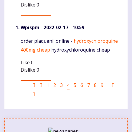
Dislike
0
Wpispm
- 2022-02-17 - 10:59
order plaquenil online -
hydroxychloroquine
Komentaras
400mg cheap
hydroxychloroquine cheap
Like
0
Dislike
0
Pagination
First
Ankstesnis
Puslapis
1
Puslapis
2
Puslapis
3
Current
4
Puslapis
5
Puslapis
6
Puslapis
7
Puslapis
8
Puslapis
9
Sekanti
page
puslapis
page
puslapi
Last
page