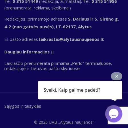
Tel.
0 315 51449
(redakcija, žurnalistai). Tel.
0 315 51956
(prenumerata, reklama, skelbimai)
Redakcijos, priimamojo adresas
S. Dariaus ir S. Girėno g.
4-2 (nuo gatvės pusės), LT-62137, Alytus
El. pašto adresas
laikrastis@alytausnaujienos.lt
Daugiau informacijos
Laikraščio prenumerata priimama „Perlo“ terminaluose,
redakcijoje ir Lietuvos pašto skyriuose
Sveiki. Kaip galime padėti?
Sąlygos ir taisyklės
Bottom
footer
© 2026 UAB „Alytaus naujienos"