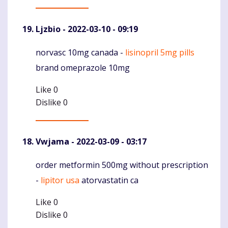
Ljzbio
- 2022-03-10 - 09:19
norvasc 10mg canada -
lisinopril 5mg pills
Komentaras
brand omeprazole 10mg
Like
0
Dislike
0
Vwjama
- 2022-03-09 - 03:17
order metformin 500mg without prescription
Komentaras
-
lipitor usa
atorvastatin ca
Like
0
Dislike
0