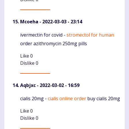
Mcoeha
- 2022-03-03 - 23:14
ivermectin for covid -
stromectol for human
Komentaras
order azithromycin 250mg pills
Like
0
Dislike
0
Aqbjxc
- 2022-03-02 - 16:59
cialis 20mg -
cialis online order
buy cialis 20mg
Komentaras
Like
0
Dislike
0