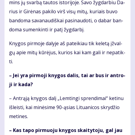
mins jų svar­bą tau­tos is­to­ri­jo­je. Sa­vo žyg­dar­biu Da­
rius ir Gi­rė­nas pa­ki­lo virš vi­sų mi­tų, ku­riais bu­vo
ban­do­ma sa­va­nau­diš­kai pa­si­nau­do­ti, o da­bar ban­
do­ma su­men­kin­ti ir pa­tį žyg­dar­bį.
Kny­gos pir­mo­je da­ly­je aš pa­tei­kiau tik ke­le­tą įžval­
gų apie mi­tų kū­rė­jus, ku­rios kai kam ga­li ir ne­pa­tik­
ti.
– Jei yra pir­mo­ji kny­gos da­lis, tai ar bus ir ant­ro­
ji ir ka­da?
– Ant­rą­ją kny­gos da­lį „Lem­tin­gi spren­di­mai“ ke­ti­nu
iš­leis­ti, kai mi­nė­si­me 90-ąsias Li­tu­a­ni­cos skry­džio
me­ti­nes.
– Kas ta­po pir­muo­ju kny­gos skai­ty­to­ju, gal jau