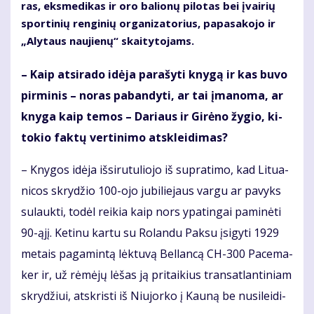
ras, eks­me­di­kas ir oro ba­lio­nų pi­lo­tas bei įvai­rių
spor­ti­nių ren­gi­nių or­ga­ni­za­to­rius, pa­pa­sa­ko­jo ir
„Aly­taus nau­jie­nų“ skai­ty­to­jams.
– Kaip at­si­ra­do idė­ja pa­ra­šy­ti kny­gą ir kas bu­vo
pir­mi­nis – no­ras pa­ban­dy­ti, ar tai įma­no­ma, ar
kny­ga kaip te­mos – Da­riaus ir Gi­rė­no žy­gio, ki­
to­kio fak­tų ver­ti­ni­mo at­sklei­di­mas?
– Kny­gos idė­ja iš­si­ru­tu­lio­jo iš su­pra­ti­mo, kad Li­tu­a­
ni­cos skry­džio 100-ojo ju­bi­lie­jaus var­gu ar pa­vyks
su­lauk­ti, to­dėl rei­kia kaip nors ypa­tin­gai pa­mi­nė­ti
90-ąjį. Ke­ti­nu kar­tu su Ro­lan­du Pa­ksu įsi­gy­ti 1929
me­tais pa­ga­min­tą lėk­tu­vą Bel­lan­cą CH-300 Pa­ce­ma­
ker ir, už rė­mė­jų lė­šas ją pri­tai­kius trans­at­lan­ti­niam
skry­džiui, at­skris­ti iš Niu­jor­ko į Kau­ną be nu­si­lei­di­