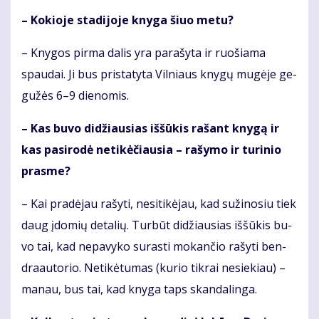
– Ko­kio­je sta­di­jo­je kny­ga šiuo me­tu?
– Kny­gos pir­ma da­lis yra pa­ra­šy­ta ir ruo­šia­ma
spau­dai. Ji bus pri­sta­ty­ta Vil­niaus kny­gų mu­gė­je ge­
gu­žės 6–9 die­no­mis.
– Kas bu­vo di­džiau­sias iš­šū­kis ra­šant kny­gą ir
kas pa­si­ro­dė ne­ti­kė­čiau­sia – ra­šy­mo ir tu­ri­nio
pras­me?
– Kai pra­dė­jau ra­šy­ti, ne­si­ti­kė­jau, kad su­ži­no­siu tiek
daug įdo­mių de­ta­lių. Tur­būt di­džiau­sias iš­šū­kis bu­
vo tai, kad ne­pa­vy­ko su­ras­ti mo­kan­čio ra­šy­ti ben­
dra­au­to­rio. Ne­ti­kė­tu­mas (ku­rio tik­rai ne­sie­kiau) –
ma­nau, bus tai, kad kny­ga taps skan­da­lin­ga.