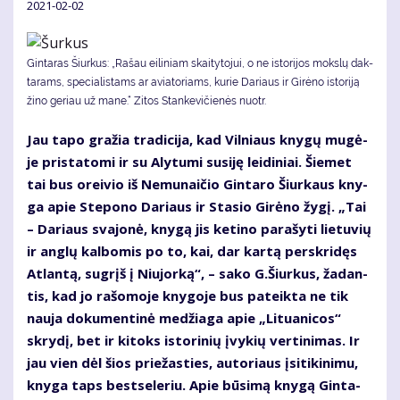
2021-02-02
Gintaras Šiurkus: „Ra­šau ei­li­niam skai­ty­to­jui, o ne is­to­ri­jos moks­lų dak­
ta­rams, spe­cia­lis­tams ar avia­to­riams, ku­rie Da­riaus ir Gi­rė­no is­to­ri­ją
ži­no ge­riau už ma­ne.“ Zitos Stankevičienės nuotr.
Jau ta­po gra­žia tra­di­ci­ja, kad Vil­niaus kny­gų mu­gė­
je pri­sta­to­mi ir su Aly­tu­mi su­si­ję lei­di­niai. Šie­met
tai bus orei­vio iš Ne­mu­nai­čio Gin­ta­ro Šiur­kaus kny­
ga apie Ste­po­no Da­riaus ir Sta­sio Gi­rė­no žy­gį. „Tai
– Da­riaus sva­jo­nė, kny­gą jis ke­ti­no pa­ra­šy­ti lie­tu­vių
ir an­glų kal­bo­mis po to, kai, dar kar­tą per­skri­dęs
At­lan­tą, su­grįš į Niu­jor­ką“, – sa­ko G.Šiur­kus, ža­dan­
tis, kad jo ra­šo­mo­je kny­go­je bus pa­teik­ta ne tik
nau­ja do­ku­men­ti­nė me­džia­ga apie „Li­tu­a­ni­cos“
skry­dį, bet ir ki­toks is­to­ri­nių įvy­kių ver­ti­ni­mas. Ir
jau vien dėl šios prie­žas­ties, au­to­riaus įsi­ti­ki­ni­mu,
kny­ga taps best­se­leriu. Apie bū­si­mą kny­gą Gin­ta­