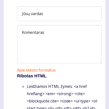
Jūsų vardas
Komentaras
Apie teksto formatus
Ribotas HTML
Leidžiamos HTML žymės: <a href
hreflang> <em> <strong> <cite>
<blockquote cite> <code> <ul type> <ol
start type> <li> <dl> <dt> <dd> <h2 id>