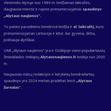
Vienintelis Alytuje nuo 1989 m. leidžiamas laikraštis,
daugiausia mieste ir rajone prenumeruojamas
spaudinys
„Alytaus naujienos“.
To paties pavadinimo bendrovė leidžia ir
el. laikraštį,
kuris
prenumeruojamas Lietuvoje ir kitur, kur gyvena, dirba,
poilsiauja alytiškiai.
UAB „Alytaus naujienos“ yra ir Dzūkijoje vieno populiariausių
žiniasklaidos tinklapių
Alytausnaujienos.lt
leidėja nuo 2000
m.
Naujausias mūsų redakcijos ir kūrybinių bendradarbių
spaudinys yra 2024 metais pradėtas leisti
„Alytaus
žurnalas“.