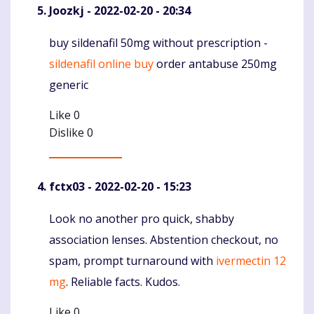
Joozkj
- 2022-02-20 - 20:34
buy sildenafil 50mg without prescription -
Komentaras
sildenafil online buy
order antabuse 250mg
generic
Like
0
Dislike
0
fctx03
- 2022-02-20 - 15:23
Look no another pro quick, shabby
Komentaras
association lenses. Abstention checkout, no
spam, prompt turnaround with
ivermectin 12
mg
. Reliable facts. Kudos.
Like
0