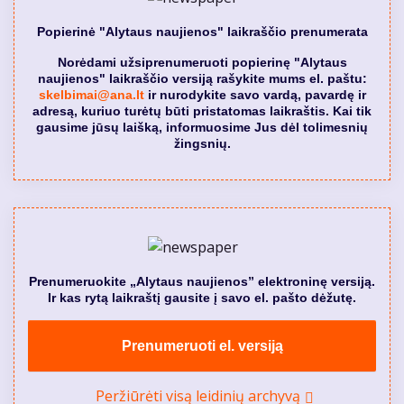
Popierinė "Alytaus naujienos" laikraščio prenumerata
Norėdami užsiprenumeruoti popierinę "Alytaus
naujienos" laikraščio versiją rašykite mums el. paštu:
skelbimai@ana.lt
ir nurodykite savo vardą, pavardę ir
adresą, kuriuo turėtų būti pristatomas laikraštis. Kai tik
gausime jūsų laišką, informuosime Jus dėl tolimesnių
žingsnių.
Prenumeruokite „Alytaus naujienos” elektroninę versiją.
Ir kas rytą laikraštį gausite į savo el. pašto dėžutę.
Prenumeruoti el. versiją
Peržiūrėti visą leidinių archyvą