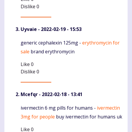
Dislike
0
Uyvaie
- 2022-02-19 - 15:53
generic cephalexin 125mg -
erythromycin for
Komentaras
sale
brand erythromycin
Like
0
Dislike
0
Mcefqr
- 2022-02-18 - 13:41
ivermectin 6 mg pills for humans -
ivermectin
Komentaras
3mg for people
buy ivermectin for humans uk
Like
0