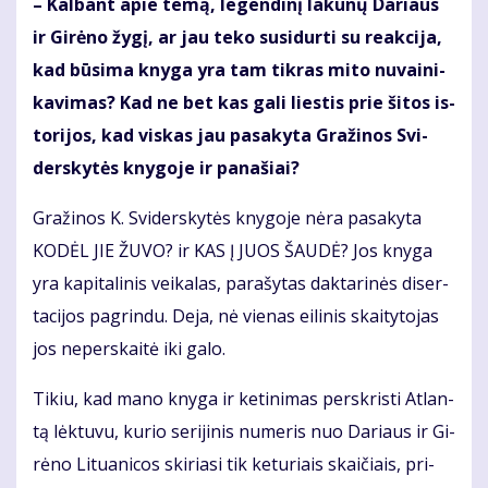
– Kal­bant apie te­mą, le­gen­di­nį la­kū­nų Da­riaus
ir Gi­rė­no žy­gį, ar jau te­ko su­si­dur­ti su re­ak­ci­ja,
kad bū­si­ma kny­ga yra tam tik­ras mi­to nu­vai­ni­
ka­vi­mas? Kad ne bet kas ga­li lies­tis prie ši­tos is­
to­ri­jos, kad vis­kas jau pa­sa­ky­ta Gra­ži­nos Svi­
ders­ky­tės kny­go­je ir pa­na­šiai?
Gra­ži­nos K. Svi­ders­ky­tės kny­go­je nė­ra pa­sa­ky­ta
KO­DĖL JIE ŽU­VO? ir KAS Į JUOS ŠAU­DĖ? Jos kny­ga
yra ka­pi­ta­li­nis vei­ka­las, pa­ra­šy­tas dak­ta­ri­nės di­ser­
ta­ci­jos pa­grin­du. De­ja, nė vie­nas ei­li­nis skai­ty­to­jas
jos ne­per­skai­tė iki ga­lo.
Ti­kiu, kad ma­no kny­ga ir ke­ti­ni­mas per­skris­ti At­lan­
tą lėk­tu­vu, ku­rio se­ri­ji­nis nu­me­ris nuo Da­riaus ir Gi­
rė­no Li­tu­a­ni­cos ski­ria­si tik ke­tu­riais skai­čiais, pri­