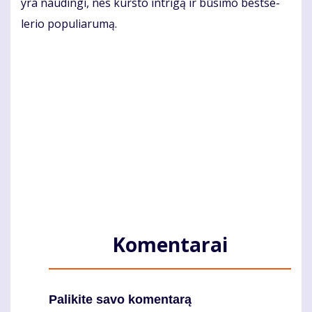
yra nau­din­gi, nes kurs­to in­tri­gą ir bū­si­mo best­se­
lerio po­pu­lia­ru­mą.
Komentarai
Palikite savo komentarą