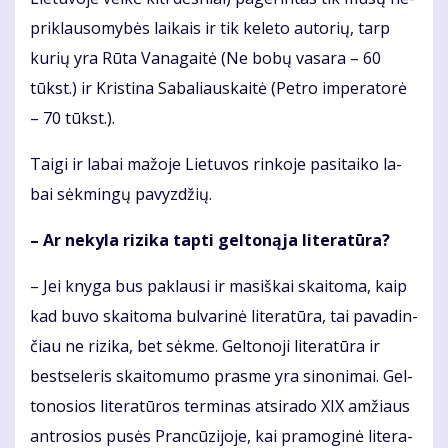
pri­klau­so­my­bės lai­kais ir tik ke­le­to au­to­rių, tarp
ku­rių yra Rū­ta Va­na­gai­tė (Ne bo­bų va­sa­ra – 60
tūkst.) ir Kris­ti­na Sa­ba­liaus­kai­tė (Pet­ro im­pe­ra­to­rė
– 70 tūkst.).
Tai­gi ir la­bai ma­žo­je Lie­tu­vos rin­ko­je pa­si­tai­ko la­
bai sėk­min­gų pa­vyz­džių.
– Ar ne­ky­la ri­zi­ka tap­ti gel­to­ną­ja li­te­ra­tū­ra?
– Jei kny­ga bus pa­klau­si ir ma­siš­kai skai­to­ma, kaip
kad bu­vo skai­to­ma bul­va­ri­nė li­te­ra­tū­ra, tai pa­va­din­
čiau ne ri­zi­ka, bet sėk­me. Gel­to­no­ji li­te­ra­tū­ra ir
best­se­leris skai­to­mu­mo pras­me yra si­no­ni­mai. Gel­
to­no­sios li­te­ra­tū­ros ter­mi­nas at­si­ra­do XIX am­žiaus
ant­ro­sios pu­sės Pran­cū­zi­jo­je, kai pra­mo­gi­nė li­te­ra­