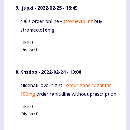
Ijupxi
- 2022-02-25 - 15:49
cialis order online -
stromectol nz
buy
Komentaras
stromectol 6mg
Like
0
Dislike
0
Khsdpo
- 2022-02-24 - 13:08
sildenafil overnight -
order generic zantac
Komentaras
150mg
order ranitidine without prescription
Like
0
Dislike
0