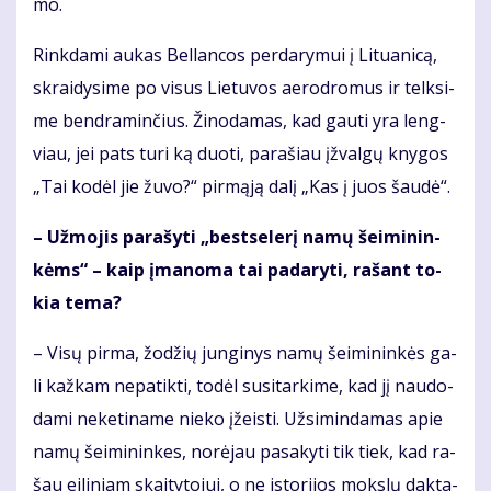
mo.
Rink­da­mi au­kas Bel­lan­cos per­da­ry­mui į Li­tu­a­ni­cą,
skrai­dy­si­me po vi­sus Lie­tu­vos ae­ro­dro­mus ir telk­si­
me ben­dra­min­čius. Ži­no­da­mas, kad gau­ti yra leng­
viau, jei pats tu­ri ką duo­ti, pa­ra­šiau įžval­gų kny­gos
„Tai ko­dėl jie žu­vo?“ pir­mą­ją da­lį „Kas į juos šau­dė“.
– Už­mo­jis pa­ra­šy­ti „best­se­lerį na­mų šei­mi­nin­
kėms“ – kaip įma­no­ma tai pa­da­ry­ti, ra­šant to­
kia te­ma?
– Vi­sų pir­ma, žo­džių jun­gi­nys na­mų šei­mi­nin­kės ga­
li kaž­kam ne­pa­tik­ti, to­dėl su­si­tar­ki­me, kad jį nau­do­
da­mi ne­ke­ti­na­me nie­ko įžeis­ti. Už­si­min­da­mas apie
na­mų šei­mi­nin­kes, no­rė­jau pa­sa­ky­ti tik tiek, kad ra­
šau ei­li­niam skai­ty­to­jui, o ne is­to­ri­jos moks­lų dak­ta­