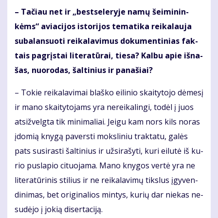
– Ta­čiau net ir „best­se­leryje na­mų šei­mi­nin­
kėms“ avia­ci­jos is­to­ri­jos te­ma­ti­ka rei­ka­lau­ja
su­ba­lan­suo­ti rei­ka­la­vi­mus do­ku­men­ti­nias fak­
tais pa­grįs­tai li­te­ra­tū­rai, tie­sa? Kal­bu apie iš­na­
šas, nuo­ro­das, šal­ti­nius ir pa­na­šiai?
– To­kie rei­ka­la­vi­mai blaš­ko ei­li­nio skai­ty­to­jo dė­me­sį
ir ma­no skai­ty­to­jams yra ne­rei­ka­lin­gi, to­dėl į juos
at­si­žvelg­ta tik mi­ni­ma­liai. Jei­gu kam nors kils no­ras
įdo­mią kny­gą pa­vers­ti moks­li­niu trak­ta­tu, ga­lės
pats su­si­ras­ti šal­ti­nius ir už­si­ra­šy­ti, ku­ri ei­lu­tė iš ku­
rio pus­la­pio ci­tuo­ja­ma. Ma­no kny­gos ver­tė yra ne
li­te­ra­tū­ri­nis sti­lius ir ne rei­ka­la­vi­mų tiks­lus įgy­ven­
di­ni­mas, bet ori­gi­na­lios min­tys, ku­rių dar nie­kas ne­
su­dė­jo į jo­kią di­ser­ta­ci­ją.