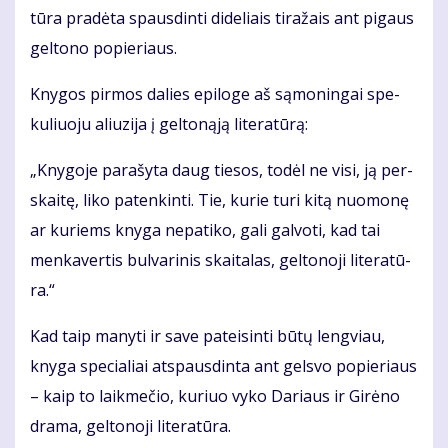
tū­ra pra­dė­ta spaus­din­ti di­de­liais ti­ra­žais ant pi­gaus
gel­to­no po­pie­riaus.
Kny­gos pir­mos da­lies epi­lo­ge aš są­mo­nin­gai spe­
ku­liuo­ju aliu­zi­ja į gel­to­ną­ją li­te­ra­tū­rą:
„Kny­go­je pa­ra­šy­ta daug tie­sos, to­dėl ne vi­si, ją per­
skai­tę, li­ko pa­ten­kin­ti. Tie, ku­rie tu­ri ki­tą nuo­mo­nę
ar ku­riems kny­ga ne­pa­ti­ko, ga­li gal­vo­ti, kad tai
men­ka­ver­tis bul­va­ri­nis skai­ta­las, gel­to­no­ji li­te­ra­tū­
ra.“
Kad taip ma­ny­ti ir sa­ve pa­tei­sin­ti bū­tų leng­viau,
kny­ga spe­cia­liai at­spaus­din­ta ant gels­vo po­pie­riaus
– kaip to laik­me­čio, ku­riuo vy­ko Da­riaus ir Gi­rė­no
dra­ma, gel­to­no­ji li­te­ra­tū­ra.