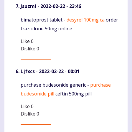
Jsuzmi
- 2022-02-22 - 23:46
bimatoprost tablet -
desyrel 100mg ca
order
Komentaras
trazodone 50mg online
Like
0
Dislike
0
Ljfxcs
- 2022-02-22 - 00:01
purchase budesonide generic -
purchase
Komentaras
budesonide pill
ceftin 500mg pill
Like
0
Dislike
0