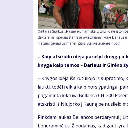
Gintaras Šiurkus: „Ra­šau ei­li­niam skai­ty­to­jui, o ne is­to­ri­j
dak­ta­rams, spe­cia­lis­tams ar avia­to­riams, ku­rie Da­riaus ir G
ri­ją ži­no ge­riau už ma­ne.“ Zitos Stankevičienės nuotr.
– Kaip at­si­ra­do idė­ja pa­ra­šy­ti kny­gą i
kny­ga kaip te­mos – Da­riaus ir Gi­rė­no žy­
– Kny­gos idė­ja iš­si­ru­tu­lio­jo iš su­pra­ti­mo
lauk­ti, to­dėl rei­kia kaip nors ypa­tin­gai pa­m
pa­ga­min­tą lėk­tu­vą Bel­lan­cą CH-300 Pa­ce­ma­
at­skris­ti iš Niu­jor­ko į Kau­ną be nu­si­lei­di­m
Rink­da­mi au­kas Bel­lan­cos per­da­ry­mui į Li­t
ben­dra­min­čius. Ži­no­da­mas, kad gau­ti yra l