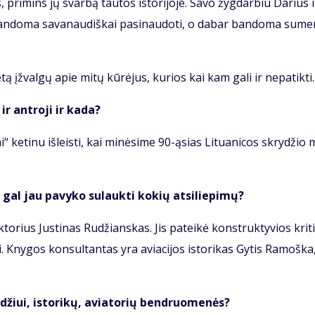
ais, pri­mins jų svar­bą tau­tos is­to­ri­jo­je. Sa­vo žyg­dar­biu Da­rius 
 ban­do­ma sa­va­nau­diš­kai pa­si­nau­do­ti, o da­bar ban­do­ma su­m
­tą įžval­gų apie mi­tų kū­rė­jus, ku­rios kai kam ga­li ir ne­pa­tik­ti.
ir ant­ro­ji ir ka­da?
 ke­ti­nu iš­leis­ti, kai mi­nė­si­me 90-ąsias Li­tu­a­ni­cos skry­džio m
gal jau pa­vy­ko su­lauk­ti ko­kių at­si­lie­pi­mų?
­to­rius Jus­ti­nas Ru­džians­kas. Jis pa­tei­kė kon­struk­ty­vios kri­ti
. Kny­gos kon­sul­tan­tas yra avia­ci­jos is­to­ri­kas Gy­tis Ra­moš­ka,
­džiui, is­to­ri­kų, avia­to­rių ben­druo­me­nės?