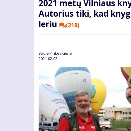
2021 me­tų Vil­niaus kny­g
Au­to­rius ti­ki, kad kny­
leriu
(218)
Saulė Pinkevičienė
2021-02-02