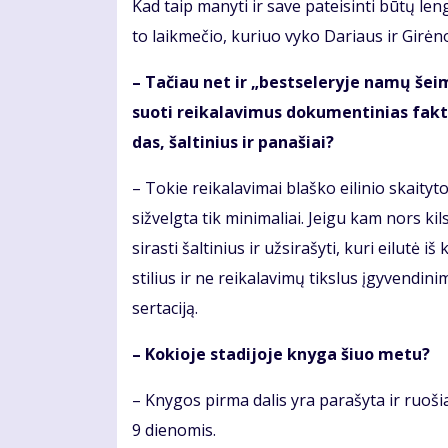
Kad taip ma­ny­ti ir sa­ve pa­tei­sin­ti bū­tų le
to laik­me­čio, ku­riuo vy­ko Da­riaus ir Gi­rė­no d
– Ta­čiau net ir „best­se­leryje na­mų šei­mi­
suo­ti rei­ka­la­vi­mus do­ku­men­ti­nias fak­t
das, šal­ti­nius ir pa­na­šiai?
– To­kie rei­ka­la­vi­mai blaš­ko ei­li­nio skai­ty­
si­žvelg­ta tik mi­ni­ma­liai. Jei­gu kam nors ki
si­ras­ti šal­ti­nius ir už­si­ra­šy­ti, ku­ri ei­lu­t
sti­lius ir ne rei­ka­la­vi­mų tiks­lus įgy­ven­di­n
ser­ta­ci­ją.
– Ko­kio­je sta­di­jo­je kny­ga šiuo me­tu?
– Kny­gos pir­ma da­lis yra pa­ra­šy­ta ir ruo­š
9 die­no­mis.