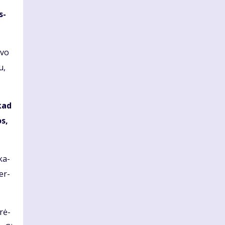
s­
­vo
u,
 kad
os,
ka­
per­
­rė­