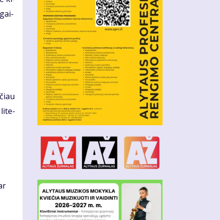
­gai­
­čiau
li­te­
ar