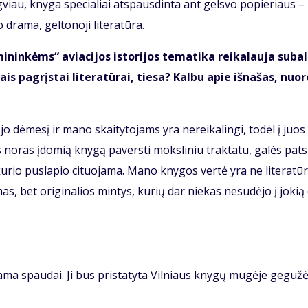
ng­viau, kny­ga spe­cia­liai at­spaus­din­ta ant gels­vo po­pie­riaus –
ra­ma, gel­to­no­ji li­te­ra­tū­ra.
nin­kėms“ avia­ci­jos is­to­ri­jos te­ma­ti­ka rei­ka­lau­ja su­ba­
ais pa­grįs­tai li­te­ra­tū­rai, tie­sa? Kal­bu apie iš­na­šas, nuo­r
to­jo dė­me­sį ir ma­no skai­ty­to­jams yra ne­rei­ka­lin­gi, to­dėl į juos
ls no­ras įdo­mią kny­gą pa­vers­ti moks­li­niu trak­ta­tu, ga­lės pat
ė iš ku­rio pus­la­pio ci­tuo­ja­ma. Ma­no kny­gos ver­tė yra ne li­te­ra­tū­r
i­mas, bet ori­gi­na­lios min­tys, ku­rių dar nie­kas ne­su­dė­jo į jo­kią 
ia­ma spau­dai. Ji bus pri­sta­ty­ta Vil­niaus kny­gų mu­gė­je ge­gu­ž