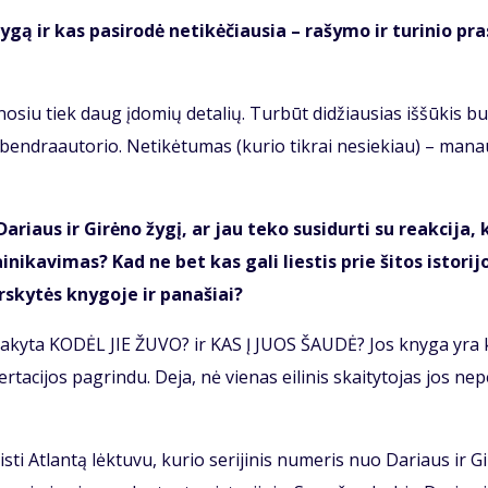
­gą ir kas pa­si­ro­dė ne­ti­kė­čiau­sia – ra­šy­mo ir tu­ri­nio pra
ži­no­siu tiek daug įdo­mių de­ta­lių. Tur­būt di­džiau­sias iš­šū­kis bu
 ben­dra­au­to­rio. Ne­ti­kė­tu­mas (ku­rio tik­rai ne­sie­kiau) – ma­na
­riaus ir Gi­rė­no žy­gį, ar jau te­ko su­si­dur­ti su re­ak­ci­ja,
i­ka­vi­mas? Kad ne bet kas ga­li lies­tis prie ši­tos is­to­ri­j
s­ky­tės kny­go­je ir pa­na­šiai?
pa­sa­ky­ta KO­DĖL JIE ŽU­VO? ir KAS Į JUOS ŠAU­DĖ? Jos kny­ga yra 
­ser­ta­ci­jos pa­grin­du. De­ja, nė vie­nas ei­li­nis skai­ty­to­jas jos ne­
ti At­lan­tą lėk­tu­vu, ku­rio se­ri­ji­nis nu­me­ris nuo Da­riaus ir Gi