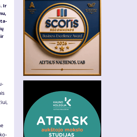
. Ir
­mu,
­ta­
ių
ir
u­
ais
iui,
me
 ko­