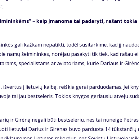
“.
ei­mi­nin­kėms“ – kaip įma­no­ma tai pa­da­ry­ti, ra­šant to­kia
n­kės ga­li kaž­kam ne­pa­tik­ti, to­dėl su­si­tar­ki­me, kad jį nau­do­
pie na­mų šei­mi­nin­kes, no­rė­jau pa­sa­ky­ti tik tiek, kad ra­šau ei­l
­ta­rams, spe­cia­lis­tams ar avia­to­riams, ku­rie Da­riaus ir Gi­rė­n
, iš­ver­tus į lie­tu­vių kal­bą, reiš­kia ge­rai par­duo­da­mas. Jei kn
­vo­je tai jau best­se­leris. To­kios kny­gos ge­riau­siu at­ve­ju su­d
ų ir Gi­rė­ną ne­ga­li bū­ti best­se­leriu, nes tai nu­nei­gė Pet­ras
ti lie­tu­viai Da­rius ir Gi­rė­nas bu­vo par­duo­ta 14 tūks­tan­čių
pri­klau­so­mos Lie­tu­vos re­kor­dus, nes So­vie­tų Lie­tu­vo­je vei­k