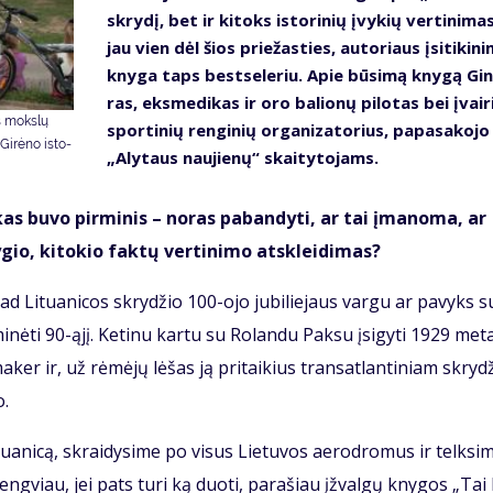
skry­dį, bet ir ki­toks is­to­ri­nių įvy­kių ver­ti­ni­mas
jau vien dėl šios prie­žas­ties, au­to­riaus įsi­ti­ki­ni
kny­ga taps best­se­leriu. Apie bū­si­mą kny­gą Gin
ras, eks­me­di­kas ir oro ba­lio­nų pi­lo­tas bei įvai­r
os moks­lų
spor­ti­nių ren­gi­nių or­ga­ni­za­to­rius, pa­pa­sa­ko­jo 
i­rė­no is­to­
„Aly­taus nau­jie­nų“ skai­ty­to­jams.
r kas bu­vo pir­mi­nis – no­ras pa­ban­dy­ti, ar tai įma­no­ma, ar
gio, ki­to­kio fak­tų ver­ti­ni­mo at­sklei­di­mas?
, kad Li­tu­a­ni­cos skry­džio 100-ojo ju­bi­lie­jaus var­gu ar pa­vyks s
i­nė­ti 90-ąjį. Ke­ti­nu kar­tu su Ro­lan­du Pa­ksu įsi­gy­ti 1929 me­t
ker ir, už rė­mė­jų lė­šas ją pri­tai­kius trans­at­lan­ti­niam skry­dž
o.
u­a­ni­cą, skrai­dy­si­me po vi­sus Lie­tu­vos ae­ro­dro­mus ir telk­si­
eng­viau, jei pats tu­ri ką duo­ti, pa­ra­šiau įžval­gų kny­gos „Tai