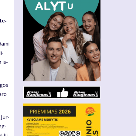
 te­
da­mi
i­
o is­
y­gos
a­ro
 Jur­
 eg­
ė ki­