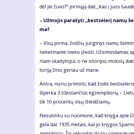
dėl jie žu­vo?“ pir­mą­ją da­lį „Kas į juos šau­dė
– Už­mo­jis pa­ra­šy­ti „best­se­lerį na­mų š
ma?
– Vi­sų pir­ma, žo­džių jun­gi­nys na­mų šei­mi­ni
ne­ke­ti­na­me nie­ko įžeis­ti. Už­si­min­da­mas a
niam skai­ty­to­jui, o ne is­to­ri­jos moks­lų dak
to­ri­ją ži­no ge­riau už ma­ne.
An­tra, no­riu pri­min­ti, kad žo­dis best­se­leris
iš­per­ka 3 tūks­tan­čius eg­zem­plio­rių – Lie­tu
tik 10 pro­cen­tų vi­sų iš­lei­džia­mų.
Ne­su­tin­ku su nuo­mo­ne, kad kny­ga apie Da­ri
gė­la dar 1935 me­tais, kai jo kny­gos Spar­nuo­
zem­plio­rių. Šis re­kor­das (tu­riu ome­ny­je ne­