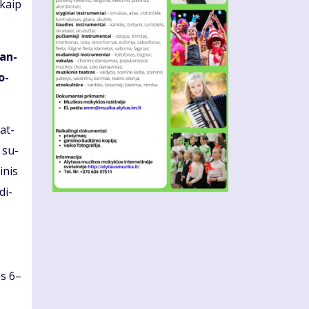
 kaip
lan­
o­
 at­
s su­
i­nis
di­
ės 6–