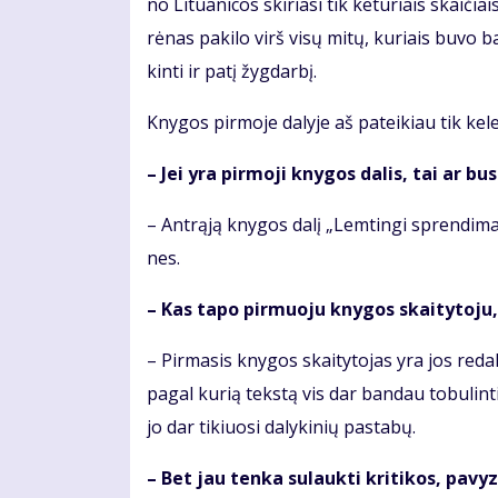
no Li­tu­a­ni­cos ski­ria­si tik ke­tu­riais skai­či
rė­nas pa­ki­lo virš vi­sų mi­tų, ku­riais bu­vo
kin­ti ir pa­tį žyg­dar­bį.
Kny­gos pir­mo­je da­ly­je aš pa­tei­kiau tik ke­le
– Jei yra pir­mo­ji kny­gos da­lis, tai ar bus 
– Ant­rą­ją kny­gos da­lį „Lem­tin­gi spren­di­mai“
nes.
– Kas ta­po pir­muo­ju kny­gos skai­ty­to­ju, 
– Pir­ma­sis kny­gos skai­ty­to­jas yra jos re­dak
pa­gal ku­rią teks­tą vis dar ban­dau to­bu­lin­ti
jo dar ti­kiuo­si da­ly­ki­nių pa­sta­bų.
– Bet jau ten­ka su­lauk­ti kri­ti­kos, pa­vyz