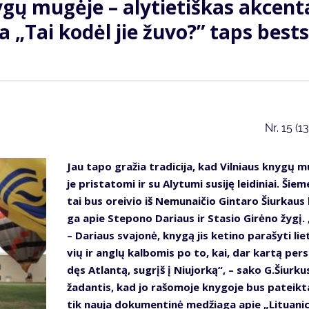
ų mu­gė­je – aly­tie­tiš­kas ak­cen­t
ga „Tai ko­dėl jie žu­vo?” taps best­
Nr.
15 (1
Jau ta­po gra­žia tra­di­ci­ja, kad Vil­niaus kny­gų m
je pri­sta­to­mi ir su Aly­tu­mi su­si­ję lei­di­niai. Šie­
tai bus orei­vio iš Ne­mu­nai­čio Gin­ta­ro Šiur­kaus
ga apie Ste­po­no Da­riaus ir Sta­sio Gi­rė­no žy­gį.
– Da­riaus sva­jo­nė, kny­gą jis ke­ti­no pa­ra­šy­ti lie­
vių ir an­glų kal­bo­mis po to, kai, dar kar­tą per­s
dęs At­lan­tą, su­grįš į Niu­jor­ką“, – sa­ko G.Šiur­ku
ža­dan­tis, kad jo ra­šo­mo­je kny­go­je bus pa­teik­
tik nau­ja do­ku­men­ti­nė me­džia­ga apie „Li­tu­a­ni­