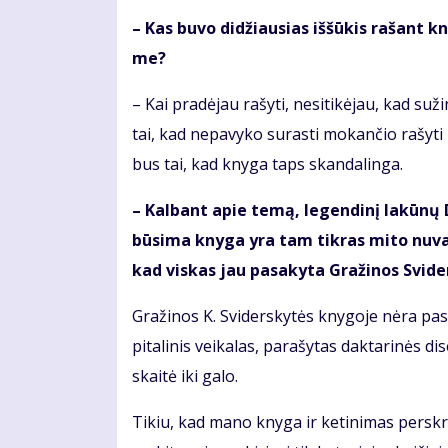
– Kas bu­vo di­džiau­sias iš­šū­kis ra­šant kny
me?
– Kai pra­dė­jau ra­šy­ti, ne­si­ti­kė­jau, kad su­
tai, kad ne­pa­vy­ko su­ras­ti mo­kan­čio ra­šy­ti
bus tai, kad kny­ga taps skan­da­lin­ga.
– Kal­bant apie te­mą, le­gen­di­nį la­kū­nų Da
bū­si­ma kny­ga yra tam tik­ras mi­to nu­vai­n
kad vis­kas jau pa­sa­ky­ta Gra­ži­nos Svi­der
Gra­ži­nos K. Svi­ders­ky­tės kny­go­je nė­ra 
pi­ta­li­nis vei­ka­las, pa­ra­šy­tas dak­ta­ri­nės di
skai­tė iki ga­lo.
Ti­kiu, kad ma­no kny­ga ir ke­ti­ni­mas per­skris­