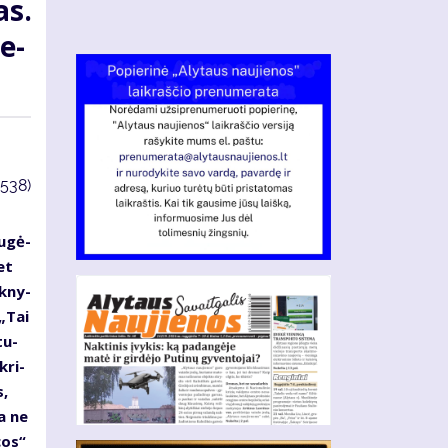
as.
se­
3538)
u­gė­
met
 kny­
 „Tai
tu­
kri­
s,
ta ne
cos“