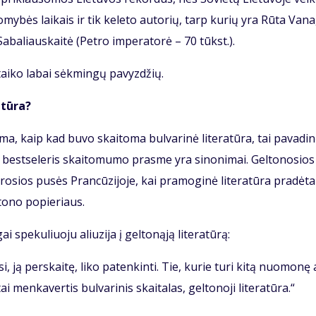
o­my­bės lai­kais ir tik ke­le­to au­to­rių, tarp ku­rių yra Rū­ta Va­na
a­ba­liaus­kai­tė (Pet­ro im­pe­ra­to­rė – 70 tūkst.).
i­tai­ko la­bai sėk­min­gų pa­vyz­džių.
a­tū­ra?
ma, kaip kad bu­vo skai­to­ma bul­va­ri­nė li­te­ra­tū­ra, tai pa­va­din
 ir best­se­leris skai­to­mu­mo pras­me yra si­no­ni­mai. Gel­to­no­sios 
o­sios pu­sės Pran­cū­zi­jo­je, kai pra­mo­gi­nė li­te­ra­tū­ra pra­dė­ta
­to­no po­pie­riaus.
pe­ku­liuo­ju aliu­zi­ja į gel­to­ną­ją li­te­ra­tū­rą:
i, ją per­skai­tę, li­ko pa­ten­kin­ti. Tie, ku­rie tu­ri ki­tą nuo­mo­nę 
 men­ka­ver­tis bul­va­ri­nis skai­ta­las, gel­to­no­ji li­te­ra­tū­ra.“