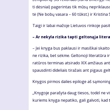
ti dės­niai) pa­ge­rin­tas tik mū­sų ne­pri­klau­s
tė (Ne bo­bų va­sa­ra – 60 tūkst.) ir Kris­ti­na S
Tai­gi ir la­bai ma­žo­je Lie­tu­vos rin­ko­je pa­s
– Ar ne­ky­la ri­zi­ka tap­ti gel­to­ną­ja li­te­r
– Jei kny­ga bus pa­klau­si ir ma­siš­kai skai­to­
ne ri­zi­ka, bet sėk­me. Gel­to­no­ji li­te­ra­tū­ra
ra­tū­ros ter­mi­nas at­si­ra­do XIX am­žiaus ant­r
spaus­din­ti di­de­liais ti­ra­žais ant pi­gaus gel
Kny­gos pir­mos da­lies epi­lo­ge aš są­mo­nin­gai s
„Kny­go­je pa­ra­šy­ta daug tie­sos, to­dėl ne vi­s
ku­riems kny­ga ne­pa­ti­ko, ga­li gal­vo­ti, kad tai