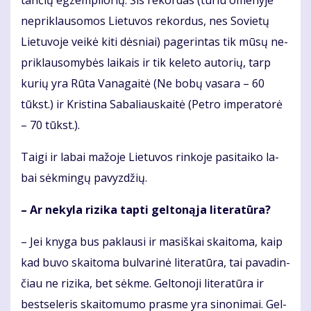
tan­čių eg­zem­plio­rių. Šis re­kor­das (tu­riu ome­ny­je
ne­pri­klau­so­mos Lie­tu­vos re­kor­dus, nes So­vie­tų
Lie­tu­vo­je vei­kė ki­ti dės­niai) pa­ge­rin­tas tik mū­sų ne­
pri­klau­so­my­bės lai­kais ir tik ke­le­to au­to­rių, tarp
ku­rių yra Rū­ta Va­na­gai­tė (Ne bo­bų va­sa­ra – 60
tūkst.) ir Kris­ti­na Sa­ba­liaus­kai­tė (Pet­ro im­pe­ra­to­rė
– 70 tūkst.).
Tai­gi ir la­bai ma­žo­je Lie­tu­vos rin­ko­je pa­si­tai­ko la­
bai sėk­min­gų pa­vyz­džių.
– Ar ne­ky­la ri­zi­ka tap­ti gel­to­ną­ja li­te­ra­tū­ra?
– Jei kny­ga bus pa­klau­si ir ma­siš­kai skai­to­ma, kaip
kad bu­vo skai­to­ma bul­va­ri­nė li­te­ra­tū­ra, tai pa­va­din­
čiau ne ri­zi­ka, bet sėk­me. Gel­to­no­ji li­te­ra­tū­ra ir
best­se­leris skai­to­mu­mo pras­me yra si­no­ni­mai. Gel­