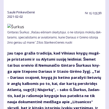
Saulė Pinkevičienė
Nr.
15 (13538)
2021-02-02
Gintaras Šiurkus: „Ra­šau ei­li­niam skai­ty­to­jui, o ne is­to­ri­jos moks­lų dak­
ta­rams, spe­cia­lis­tams ar avia­to­riams, ku­rie Da­riaus ir Gi­rė­no is­to­ri­ją
ži­no ge­riau už ma­ne.“ Zitos Stankevičienės nuotr.
Jau ta­po gra­žia tra­di­ci­ja, kad Vil­niaus kny­gų mu­gė­
je pri­sta­to­mi ir su Aly­tu­mi su­si­ję lei­di­niai. Šie­met
tai bus orei­vio iš Ne­mu­nai­čio Gin­ta­ro Šiur­kaus kny­
ga apie Ste­po­no Da­riaus ir Sta­sio Gi­rė­no žy­gį. „Tai
– Da­riaus sva­jo­nė, kny­gą jis ke­ti­no pa­ra­šy­ti lie­tu­vių
ir an­glų kal­bo­mis po to, kai, dar kar­tą per­skri­dęs
At­lan­tą, su­grįš į Niu­jor­ką“, – sa­ko G.Šiur­kus, ža­dan­
tis, kad jo ra­šo­mo­je kny­go­je bus pa­teik­ta ne tik
nau­ja do­ku­men­ti­nė me­džia­ga apie „Li­tu­a­ni­cos“
skry­dį, bet ir ki­toks is­to­ri­nių įvy­kių ver­ti­ni­mas. Ir