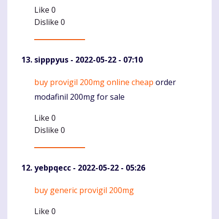
Like
0
Dislike
0
sipppyus
- 2022-05-22 - 07:10
buy provigil 200mg online cheap
order
Komentaras
modafinil 200mg for sale
Like
0
Dislike
0
yebpqecc
- 2022-05-22 - 05:26
buy generic provigil 200mg
Komentaras
Like
0