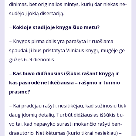
di­ni­mas, bet ori­gi­na­lios min­tys, ku­rių dar nie­kas ne­
su­dė­jo į jo­kią di­ser­ta­ci­ją.
– Ko­kio­je sta­di­jo­je kny­ga šiuo me­tu?
– Kny­gos pir­ma da­lis yra pa­ra­šy­ta ir ruo­šia­ma
spau­dai. Ji bus pri­sta­ty­ta Vil­niaus kny­gų mu­gė­je ge­
gu­žės 6–9 die­no­mis.
– Kas bu­vo di­džiau­sias iš­šū­kis ra­šant kny­gą ir
kas pa­si­ro­dė ne­ti­kė­čiau­sia – ra­šy­mo ir tu­ri­nio
pras­me?
– Kai pra­dė­jau ra­šy­ti, ne­si­ti­kė­jau, kad su­ži­no­siu tiek
daug įdo­mių de­ta­lių. Tur­būt di­džiau­sias iš­šū­kis bu­
vo tai, kad ne­pa­vy­ko su­ras­ti mo­kan­čio ra­šy­ti ben­
dra­au­to­rio. Ne­ti­kė­tu­mas (ku­rio tik­rai ne­sie­kiau) –