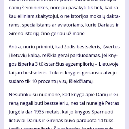
na­mų šei­mi­nin­kes, no­rė­jau pa­sa­ky­ti tik tiek, kad ra­
šau ei­li­niam skai­ty­to­jui, o ne is­to­ri­jos moks­lų dak­ta­
rams, spe­cia­lis­tams ar avia­to­riams, ku­rie Da­riaus ir
Gi­rė­no is­to­ri­ją ži­no ge­riau už ma­ne.
An­tra, no­riu pri­min­ti, kad žo­dis best­se­leris, iš­ver­tus
į lie­tu­vių kal­bą, reiš­kia ge­rai par­duo­da­mas. Jei kny­
gos iš­per­ka 3 tūks­tan­čius eg­zem­plio­rių – Lie­tu­vo­je
tai jau best­se­leris. To­kios kny­gos ge­riau­siu at­ve­ju
su­da­ro tik 10 pro­cen­tų vi­sų iš­lei­džia­mų.
Ne­su­tin­ku su nuo­mo­ne, kad kny­ga apie Da­rių ir Gi­
rė­ną ne­ga­li bū­ti best­se­leriu, nes tai nu­nei­gė Pet­ras
Jur­gė­la dar 1935 me­tais, kai jo kny­gos Spar­nuo­ti
lie­tu­viai Da­rius ir Gi­rė­nas bu­vo par­duo­ta 14 tūks­