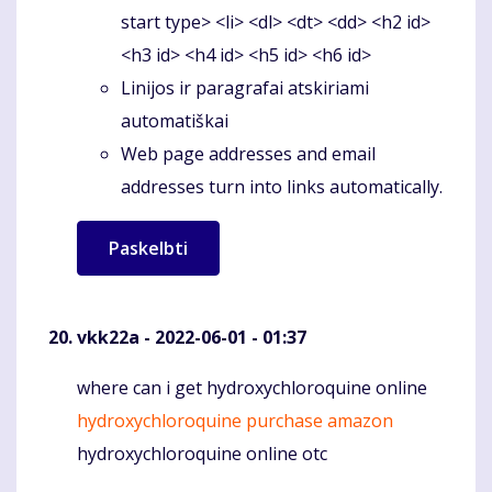
start type> <li> <dl> <dt> <dd> <h2 id>
<h3 id> <h4 id> <h5 id> <h6 id>
Linijos ir paragrafai atskiriami
automatiškai
Web page addresses and email
addresses turn into links automatically.
vkk22a
- 2022-06-01 - 01:37
where can i get hydroxychloroquine online
Komentaras
hydroxychloroquine purchase amazon
hydroxychloroquine online otc