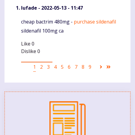
Iufade
- 2022-05-13 - 11:47
cheap bactrim 480mg -
purchase sildenafil
Komentaras
sildenafil 100mg ca
Like
0
Dislike
0
Pagination
Current
1
Puslapis
2
Puslapis
3
Puslapis
4
Puslapis
5
Puslapis
6
Puslapis
7
Puslapis
8
Puslapis
9
Sekantis
Last
page
puslapis
page