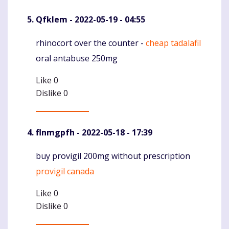
Qfklem
- 2022-05-19 - 04:55
rhinocort over the counter -
cheap tadalafil
Komentaras
oral antabuse 250mg
Like
0
Dislike
0
flnmgpfh
- 2022-05-18 - 17:39
buy provigil 200mg without prescription
Komentaras
provigil canada
Like
0
Dislike
0