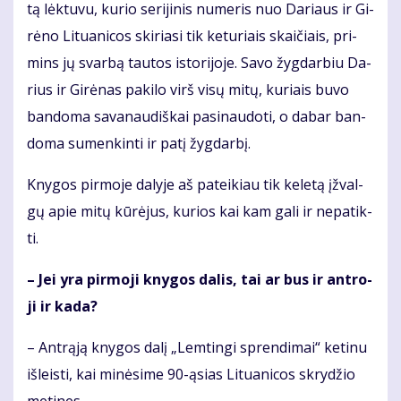
tą lėk­tu­vu, ku­rio se­ri­ji­nis nu­me­ris nuo Da­riaus ir Gi­
rė­no Li­tu­a­ni­cos ski­ria­si tik ke­tu­riais skai­čiais, pri­
mins jų svar­bą tau­tos is­to­ri­jo­je. Sa­vo žyg­dar­biu Da­
rius ir Gi­rė­nas pa­ki­lo virš vi­sų mi­tų, ku­riais bu­vo
ban­do­ma sa­va­nau­diš­kai pa­si­nau­do­ti, o da­bar ban­
do­ma su­men­kin­ti ir pa­tį žyg­dar­bį.
Kny­gos pir­mo­je da­ly­je aš pa­tei­kiau tik ke­le­tą įžval­
gų apie mi­tų kū­rė­jus, ku­rios kai kam ga­li ir ne­pa­tik­
ti.
– Jei yra pir­mo­ji kny­gos da­lis, tai ar bus ir ant­ro­
ji ir ka­da?
– Ant­rą­ją kny­gos da­lį „Lem­tin­gi spren­di­mai“ ke­ti­nu
iš­leis­ti, kai mi­nė­si­me 90-ąsias Li­tu­a­ni­cos skry­džio