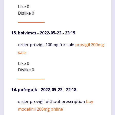
Like
0
Dislike
0
bolvimcs
- 2022-05-22 - 23:15
order provigil 100mg for sale
provigil 200mg
Komentaras
sale
Like
0
Dislike
0
pofegujk
- 2022-05-22 - 22:18
order provigil without prescription
buy
Komentaras
modafinil 200mg online