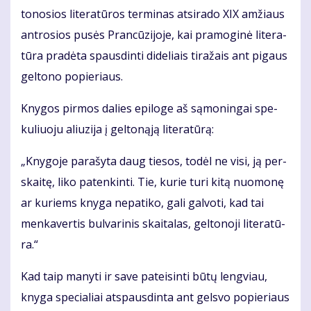
to­no­sios li­te­ra­tū­ros ter­mi­nas at­si­ra­do XIX am­žiaus
ant­ro­sios pu­sės Pran­cū­zi­jo­je, kai pra­mo­gi­nė li­te­ra­
tū­ra pra­dė­ta spaus­din­ti di­de­liais ti­ra­žais ant pi­gaus
gel­to­no po­pie­riaus.
Kny­gos pir­mos da­lies epi­lo­ge aš są­mo­nin­gai spe­
ku­liuo­ju aliu­zi­ja į gel­to­ną­ją li­te­ra­tū­rą:
„Kny­go­je pa­ra­šy­ta daug tie­sos, to­dėl ne vi­si, ją per­
skai­tę, li­ko pa­ten­kin­ti. Tie, ku­rie tu­ri ki­tą nuo­mo­nę
ar ku­riems kny­ga ne­pa­ti­ko, ga­li gal­vo­ti, kad tai
men­ka­ver­tis bul­va­ri­nis skai­ta­las, gel­to­no­ji li­te­ra­tū­
ra.“
Kad taip ma­ny­ti ir sa­ve pa­tei­sin­ti bū­tų leng­viau,
kny­ga spe­cia­liai at­spaus­din­ta ant gels­vo po­pie­riaus