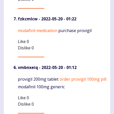
fzkcmlcw
- 2022-05-20 - 01:22
modafinil medication
purchase provigil
Komentaras
Like
0
Dislike
0
vmbnxeiq
- 2022-05-20 - 01:12
provigil 200mg tablet
order provigil 100mg pill
Komentaras
modafinil 100mg generic
Like
0
Dislike
0