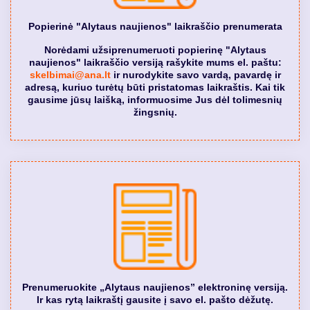
Popierinė "Alytaus naujienos" laikraščio prenumerata
Norėdami užsiprenumeruoti popierinę "Alytaus
naujienos" laikraščio versiją rašykite mums el. paštu:
skelbimai@ana.lt
ir nurodykite savo vardą, pavardę ir
adresą, kuriuo turėtų būti pristatomas laikraštis. Kai tik
gausime jūsų laišką, informuosime Jus dėl tolimesnių
žingsnių.
Prenumeruokite „Alytaus naujienos” elektroninę versiją.
Ir kas rytą laikraštį gausite į savo el. pašto dėžutę.