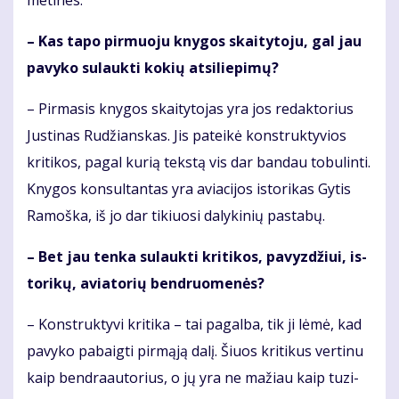
me­ti­nes.
– Kas ta­po pir­muo­ju kny­gos skai­ty­to­ju, gal jau
pa­vy­ko su­lauk­ti ko­kių at­si­lie­pi­mų?
– Pir­ma­sis kny­gos skai­ty­to­jas yra jos re­dak­to­rius
Jus­ti­nas Ru­džians­kas. Jis pa­tei­kė kon­struk­ty­vios
kri­ti­kos, pa­gal ku­rią teks­tą vis dar ban­dau to­bu­lin­ti.
Kny­gos kon­sul­tan­tas yra avia­ci­jos is­to­ri­kas Gy­tis
Ra­moš­ka, iš jo dar ti­kiuo­si da­ly­ki­nių pa­sta­bų.
– Bet jau ten­ka su­lauk­ti kri­ti­kos, pa­vyz­džiui, is­
to­ri­kų, avia­to­rių ben­druo­me­nės?
– Kon­struk­ty­vi kri­ti­ka – tai pa­gal­ba, tik ji lė­mė, kad
pa­vy­ko pa­baig­ti pir­mą­ją da­lį. Šiuos kri­ti­kus ver­ti­nu
kaip ben­dra­au­to­rius, o jų yra ne ma­žiau kaip tu­zi­