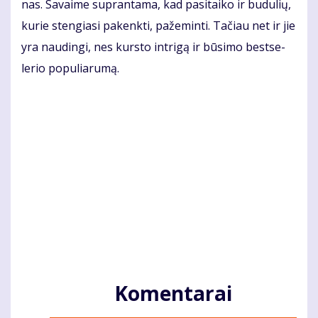
nas. Sa­vai­me su­pran­ta­ma, kad pa­si­tai­ko ir bu­du­lių,
ku­rie sten­gia­si pa­kenk­ti, pa­že­min­ti. Ta­čiau net ir jie
yra nau­din­gi, nes kurs­to in­tri­gą ir bū­si­mo best­se­
lerio po­pu­lia­ru­mą.
Komentarai