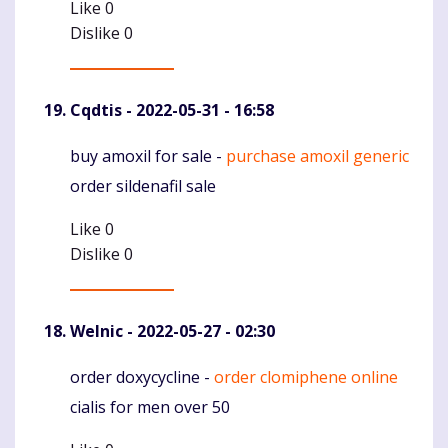
Like
0
Dislike
0
Cqdtis
- 2022-05-31 - 16:58
buy amoxil for sale -
purchase amoxil generic
Komentaras
order sildenafil sale
Like
0
Dislike
0
Welnic
- 2022-05-27 - 02:30
order doxycycline -
order clomiphene online
Komentaras
cialis for men over 50