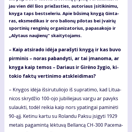
jau vien dėl šios prie­žas­ties, au­to­riaus įsi­ti­ki­ni­mu,
kny­ga taps best­se­leriu. Apie bū­si­mą kny­gą Gin­ta­
ras, eks­me­di­kas ir oro ba­lio­nų pi­lo­tas bei įvai­rių
spor­ti­nių ren­gi­nių or­ga­ni­za­to­rius, pa­pa­sa­ko­jo ir
„Aly­taus nau­jie­nų“ skai­ty­to­jams.
– Kaip at­si­ra­do idė­ja pa­ra­šy­ti kny­gą ir kas bu­vo
pir­mi­nis – no­ras pa­ban­dy­ti, ar tai įma­no­ma, ar
kny­ga kaip te­mos – Da­riaus ir Gi­rė­no žy­gio, ki­
to­kio fak­tų ver­ti­ni­mo at­sklei­di­mas?
– Kny­gos idė­ja iš­si­ru­tu­lio­jo iš su­pra­ti­mo, kad Li­tu­a­
ni­cos skry­džio 100-ojo ju­bi­lie­jaus var­gu ar pa­vyks
su­lauk­ti, to­dėl rei­kia kaip nors ypa­tin­gai pa­mi­nė­ti
90-ąjį. Ke­ti­nu kar­tu su Ro­lan­du Pa­ksu įsi­gy­ti 1929
me­tais pa­ga­min­tą lėk­tu­vą Bel­lan­cą CH-300 Pa­ce­ma­