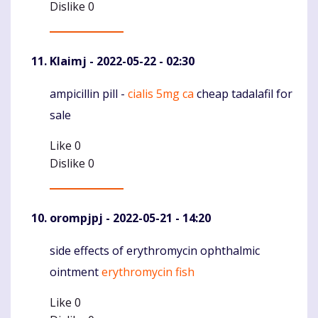
Dislike
0
Klaimj
- 2022-05-22 - 02:30
ampicillin pill -
cialis 5mg ca
cheap tadalafil for
Komentaras
sale
Like
0
Dislike
0
orompjpj
- 2022-05-21 - 14:20
side effects of erythromycin ophthalmic
Komentaras
ointment
erythromycin fish
Like
0