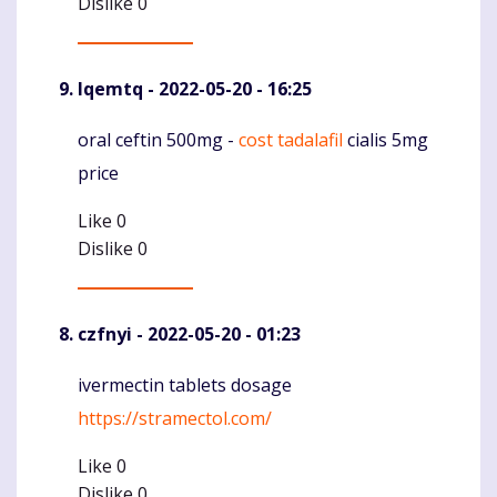
Dislike
0
Iqemtq
- 2022-05-20 - 16:25
oral ceftin 500mg -
cost tadalafil
cialis 5mg
Komentaras
price
Like
0
Dislike
0
czfnyi
- 2022-05-20 - 01:23
ivermectin tablets dosage
Komentaras
https://stramectol.com/
Like
0
Dislike
0