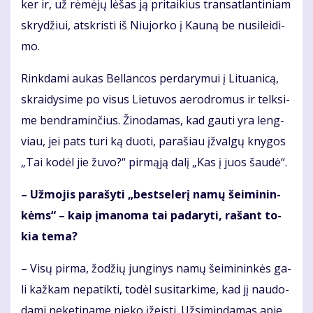
ker ir, už rė­mė­jų lė­šas ją pri­tai­kius trans­at­lan­ti­niam
skry­džiui, at­skris­ti iš Niu­jor­ko į Kau­ną be nu­si­lei­di­
mo.
Rink­da­mi au­kas Bel­lan­cos per­da­ry­mui į Li­tu­a­ni­cą,
skrai­dy­si­me po vi­sus Lie­tu­vos ae­ro­dro­mus ir telk­si­
me ben­dra­min­čius. Ži­no­da­mas, kad gau­ti yra leng­
viau, jei pats tu­ri ką duo­ti, pa­ra­šiau įžval­gų kny­gos
„Tai ko­dėl jie žu­vo?“ pir­mą­ją da­lį „Kas į juos šau­dė“.
– Už­mo­jis pa­ra­šy­ti „best­se­lerį na­mų šei­mi­nin­
kėms“ – kaip įma­no­ma tai pa­da­ry­ti, ra­šant to­
kia te­ma?
– Vi­sų pir­ma, žo­džių jun­gi­nys na­mų šei­mi­nin­kės ga­
li kaž­kam ne­pa­tik­ti, to­dėl su­si­tar­ki­me, kad jį nau­do­
da­mi ne­ke­ti­na­me nie­ko įžeis­ti. Už­si­min­da­mas apie