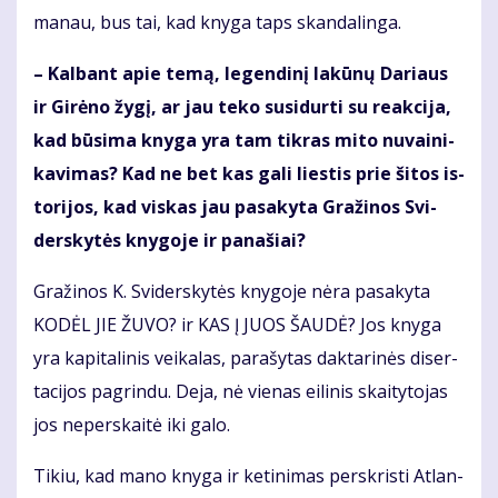
ma­nau, bus tai, kad kny­ga taps skan­da­lin­ga.
– Kal­bant apie te­mą, le­gen­di­nį la­kū­nų Da­riaus
ir Gi­rė­no žy­gį, ar jau te­ko su­si­dur­ti su re­ak­ci­ja,
kad bū­si­ma kny­ga yra tam tik­ras mi­to nu­vai­ni­
ka­vi­mas? Kad ne bet kas ga­li lies­tis prie ši­tos is­
to­ri­jos, kad vis­kas jau pa­sa­ky­ta Gra­ži­nos Svi­
ders­ky­tės kny­go­je ir pa­na­šiai?
Gra­ži­nos K. Svi­ders­ky­tės kny­go­je nė­ra pa­sa­ky­ta
KO­DĖL JIE ŽU­VO? ir KAS Į JUOS ŠAU­DĖ? Jos kny­ga
yra ka­pi­ta­li­nis vei­ka­las, pa­ra­šy­tas dak­ta­ri­nės di­ser­
ta­ci­jos pa­grin­du. De­ja, nė vie­nas ei­li­nis skai­ty­to­jas
jos ne­per­skai­tė iki ga­lo.
Ti­kiu, kad ma­no kny­ga ir ke­ti­ni­mas per­skris­ti At­lan­