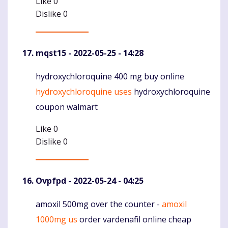
Like
0
Dislike
0
mqst15
- 2022-05-25 - 14:28
hydroxychloroquine 400 mg buy online
Komentaras
hydroxychloroquine uses
hydroxychloroquine
coupon walmart
Like
0
Dislike
0
Ovpfpd
- 2022-05-24 - 04:25
amoxil 500mg over the counter -
amoxil
Komentaras
1000mg us
order vardenafil online cheap