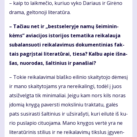
– kaip to laik­me­čio, ku­riuo vy­ko Da­riaus ir Gi­rė­no
dra­ma, gel­to­no­ji li­te­ra­tū­ra.
– Ta­čiau net ir „best­se­leryje na­mų šei­mi­nin­
kėms“ avia­ci­jos is­to­ri­jos te­ma­ti­ka rei­ka­lau­ja
su­ba­lan­suo­ti rei­ka­la­vi­mus do­ku­men­ti­nias fak­
tais pa­grįs­tai li­te­ra­tū­rai, tie­sa? Kal­bu apie iš­na­
šas, nuo­ro­das, šal­ti­nius ir pa­na­šiai?
– To­kie rei­ka­la­vi­mai blaš­ko ei­li­nio skai­ty­to­jo dė­me­sį
ir ma­no skai­ty­to­jams yra ne­rei­ka­lin­gi, to­dėl į juos
at­si­žvelg­ta tik mi­ni­ma­liai. Jei­gu kam nors kils no­ras
įdo­mią kny­gą pa­vers­ti moks­li­niu trak­ta­tu, ga­lės
pats su­si­ras­ti šal­ti­nius ir už­si­ra­šy­ti, ku­ri ei­lu­tė iš ku­
rio pus­la­pio ci­tuo­ja­ma. Ma­no kny­gos ver­tė yra ne
li­te­ra­tū­ri­nis sti­lius ir ne rei­ka­la­vi­mų tiks­lus įgy­ven­