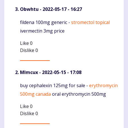
Obwhtu
- 2022-05-17 - 16:27
fildena 100mg generic -
stromectol topical
Komentaras
ivermectin 3mg price
Like
0
Dislike
0
Mlmcux
- 2022-05-15 - 17:08
buy cephalexin 125mg for sale -
erythromycin
Komentaras
500mg canada
oral erythromycin 500mg
Like
0
Dislike
0