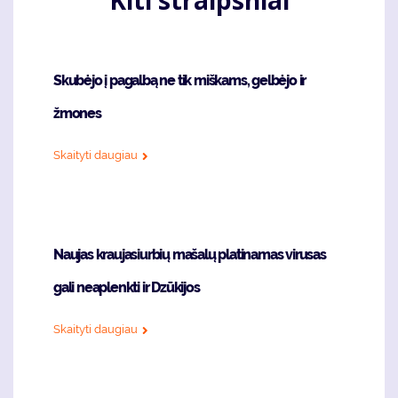
Kiti straipsniai
Skubėjo į pagalbą ne tik miškams, gelbėjo ir
žmones
Skaityti daugiau
Naujas kraujasiurbių mašalų platinamas virusas
gali neaplenkti ir Dzūkijos
Skaityti daugiau