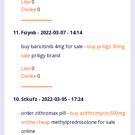
Like
0
Dislike
0
Fsiynb
- 2022-03-07 - 14:14
buy baricitinib 4mg for sale -
buy priligy 30mg
Komentaras
sale
priligy brand
Like
0
Dislike
0
Stkufz
- 2022-03-05 - 17:24
order zithromax pill -
buy azithromycin 500mg
Komentaras
online cheap
methylprednisolone for sale
online