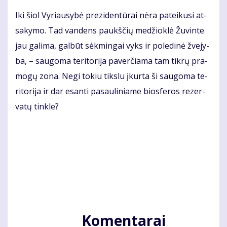
Iki šiol Vy­riau­sy­bė pre­zi­den­tū­rai nė­ra pa­tei­ku­si at­
sa­ky­mo. Tad van­dens paukš­čių me­džiok­lė Žu­vin­te
jau ga­li­ma, gal­būt sėk­min­gai vyks ir po­le­di­nė žve­jy­
ba, – sau­go­ma te­ri­to­ri­ja pa­ver­čia­ma tam tik­rų pra­
mo­gų zo­na. Ne­gi to­kiu tiks­lu įkur­ta ši sau­go­ma te­
ri­to­ri­ja ir dar esan­ti pa­sau­li­nia­me bios­fe­ros re­zer­
va­tų tin­kle?
Komentarai