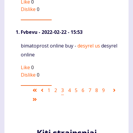
Like
0
Dislike
0
Fvbevu
- 2022-02-22 - 15:53
bimatoprost online buy -
desyrel us
desyrel
Komentaras
online
Like
0
Dislike
0
Pagination
First
Ankstesnis
Puslapis
1
Puslapis
2
Current
3
Puslapis
4
Puslapis
5
Puslapis
6
Puslapis
7
Puslapis
8
Puslapis
9
Sekanti
page
puslapis
page
puslapi
Last
page