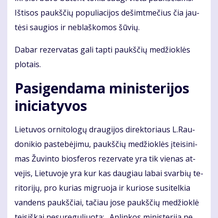
Iš­ti­sos paukš­čių po­pu­lia­ci­jos de­šimt­me­čius čia jau­
tė­si sau­gios ir ne­blaš­ko­mos šū­vių.
Da­bar re­zer­va­tas ga­li tap­ti paukš­čių me­džiok­lės
plo­tais.
Pa­si­gen­da­ma mi­nis­te­ri­jos
ini­cia­ty­vos
Lie­tu­vos or­ni­to­lo­gų drau­gi­jos di­rek­to­riaus L.Rau­
do­ni­kio pa­ste­bė­ji­mu, paukš­čių me­džiok­lės įtei­si­ni­
mas Žu­vin­to bios­fe­ros re­zer­va­te yra tik vie­nas at­
ve­jis, Lie­tu­vo­je yra kur kas dau­giau la­bai svar­bių te­
ri­to­ri­jų, pro ku­rias mig­ruo­ja ir ku­rio­se su­si­tel­kia
van­dens paukš­čiai, ta­čiau jo­se paukš­čių me­džiok­lė
tei­siš­kai ne­su­re­gu­liuo­ta: „Ap­lin­kos mi­nis­te­ri­ja ne