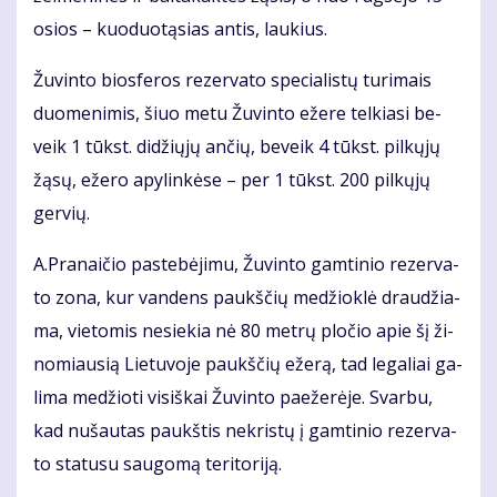
osios – kuo­duo­tą­sias an­tis, lau­kius.
Žu­vin­to bios­fe­ros re­zer­va­to spe­cia­lis­tų tu­ri­mais
duo­me­ni­mis, šiuo me­tu Žu­vin­to eže­re tel­kia­si be­
veik 1 tūkst. di­džių­jų an­čių, be­veik 4 tūkst. pil­kų­jų
žą­sų, eže­ro apy­lin­kė­se – per 1 tūkst. 200 pil­kų­jų
ger­vių.
A.Pra­nai­čio pa­ste­bė­ji­mu, Žu­vin­to gam­ti­nio re­zer­va­
to zo­na, kur van­dens paukš­čių me­džiok­lė drau­džia­
ma, vie­to­mis ne­sie­kia nė 80 met­rų plo­čio apie šį ži­
no­miau­sią Lie­tu­vo­je paukš­čių eže­rą, tad le­ga­liai ga­
li­ma me­džio­ti vi­siš­kai Žu­vin­to pa­e­že­rė­je. Svar­bu,
kad nu­šau­tas paukš­tis ne­kris­tų į gam­ti­nio re­zer­va­
to sta­tu­su sau­go­mą te­ri­to­ri­ją.