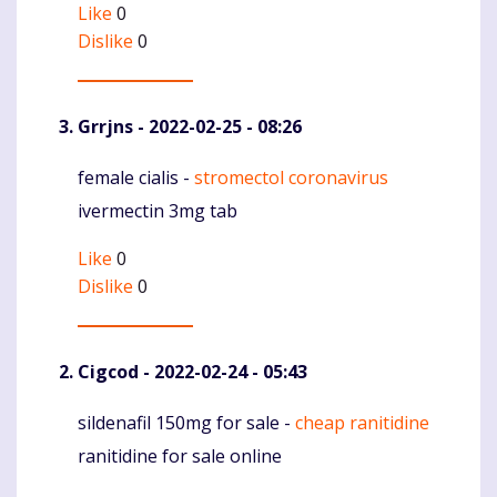
Like
0
Dislike
0
Grrjns
- 2022-02-25 - 08:26
female cialis -
stromectol coronavirus
Komentaras
ivermectin 3mg tab
Like
0
Dislike
0
Cigcod
- 2022-02-24 - 05:43
sildenafil 150mg for sale -
cheap ranitidine
Komentaras
ranitidine for sale online