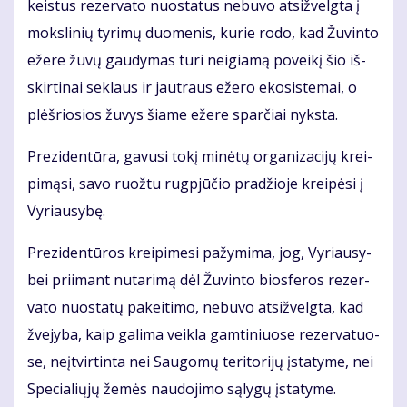
keis­tus re­zer­va­to nuo­sta­tus ne­bu­vo at­si­žvelg­ta į
moks­li­nių ty­ri­mų duo­me­nis, ku­rie ro­do, kad Žu­vin­to
eže­re žu­vų gau­dy­mas tu­ri ne­igia­mą po­vei­kį šio iš­
skir­ti­nai sek­laus ir jaut­raus eže­ro eko­sis­te­mai, o
plėš­rio­sios žu­vys šia­me eže­re spar­čiai nyks­ta.
Pre­zi­den­tū­ra, ga­vu­si to­kį mi­nė­tų or­ga­ni­za­ci­jų krei­
pi­mą­si, sa­vo ruož­tu rug­pjū­čio pra­džio­je krei­pė­si į
Vy­riau­sy­bę.
Pre­zi­den­tū­ros krei­pi­me­si pa­žy­mi­ma, jog, Vy­riau­sy­
bei pri­imant nu­ta­ri­mą dėl Žu­vin­to bios­fe­ros re­zer­
va­to nuo­sta­tų pa­kei­ti­mo, ne­bu­vo at­si­žvelg­ta, kad
žve­jy­ba, kaip ga­li­ma veik­la gam­ti­niuo­se re­zer­va­tuo­
se, ne­įtvir­tin­ta nei Sau­go­mų te­ri­to­ri­jų įsta­ty­me, nei
Spe­cia­lių­jų že­mės nau­do­ji­mo są­ly­gų įsta­ty­me.