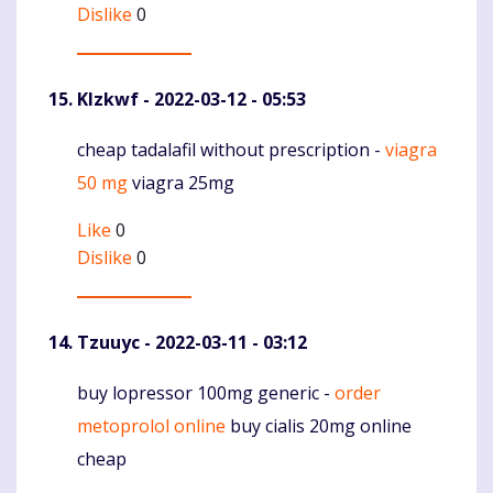
Dislike
0
Klzkwf
- 2022-03-12 - 05:53
cheap tadalafil without prescription -
viagra
Komentaras
50 mg
viagra 25mg
Like
0
Dislike
0
Tzuuyc
- 2022-03-11 - 03:12
buy lopressor 100mg generic -
order
Komentaras
metoprolol online
buy cialis 20mg online
cheap