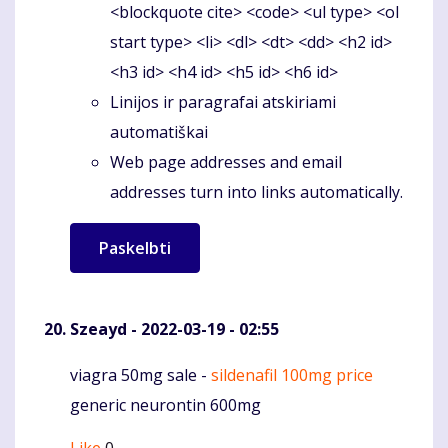
<blockquote cite> <code> <ul type> <ol
start type> <li> <dl> <dt> <dd> <h2 id>
<h3 id> <h4 id> <h5 id> <h6 id>
Linijos ir paragrafai atskiriami
automatiškai
Web page addresses and email
addresses turn into links automatically.
Szeayd
- 2022-03-19 - 02:55
viagra 50mg sale -
sildenafil 100mg price
Komentaras
generic neurontin 600mg