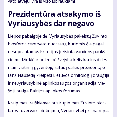
va­to at­ve­ju, yra iš vi­so iš­brau­kia­mi.“
Pre­zi­den­tū­ra at­sa­ky­mo iš
Vy­riau­sy­bės dar ne­ga­vo
Lie­pos pa­bai­go­je dėl Vy­riau­sy­bės pa­keis­tų Žu­vin­to
bios­fe­ros re­zer­va­to nuo­sta­tų, ku­rio­mis čia pa­gal
ne­su­pran­ta­mus kri­te­ri­jus įtei­sin­ta van­dens paukš­
čių me­džiok­lė ir po­le­di­nė žve­jy­ba ke­lis kar­tus di­des­
niam vie­ti­nių gy­ven­to­jų ra­tui, į ša­lies pre­zi­den­tą Gi­
ta­ną Nau­sė­dą krei­pė­si Lie­tu­vos or­ni­to­lo­gų drau­gi­ja
ir ne­vy­riau­sy­bi­nė ap­lin­ko­sau­gos or­ga­ni­za­ci­ja, vie­
šo­ji įstai­ga Bal­ti­jos ap­lin­kos fo­ru­mas.
Krei­pi­me­si reiš­kia­mas su­si­rū­pi­ni­mas Žu­vin­to bios­
fe­ros re­zer­va­to nio­ko­ji­mu, Vy­riau­sy­bei pri­imant pa­