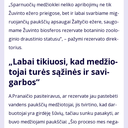
„Spar­nuo­čių me­džiok­lei ne­li­ko ap­ri­bo­ji­mų ne tik
Žu­vin­to eže­ro pri­ei­go­se, bet ir la­bai svar­bia­me mig­
ruo­jan­čių paukš­čių ap­sau­gai Žal­ty­čio eže­re, sau­go­
ma­me Žu­vin­to bios­fe­ros re­zer­va­te bo­ta­ni­nio zo­o­lo­
gi­nio draus­ti­nio sta­tu­su“, – pa­žy­mi re­zer­va­to di­rek­
to­rius.
„La­bai ti­kiuo­si, kad me­džio­
to­jai tu­rės są­ži­nės ir sa­vi­
gar­bos“
A.Pra­nai­čio pa­si­tei­ra­vus, ar re­zer­va­te jau pa­ste­bė­ti
van­dens paukš­čių me­džio­to­jai, jis tvir­ti­no, kad dar­
buo­to­jai yra gir­dė­ję šū­vių, ta­čiau sun­ku pa­sa­ky­ti, ar
bu­vo me­džio­ja­mi paukš­čiai: „Šio pro­ce­so mes ne­ga­