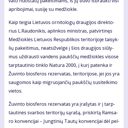
va­to nuo­sta­tų pa­kei­ti­mams, iš jų bu­vo iš­brauk­ti vi­si
ap­ri­bo­ji­mai, su­si­ję su me­džiok­le.
Kaip tei­gia Lie­tu­vos or­ni­to­lo­gų drau­gi­jos di­rek­to­
rius L.Rau­do­ni­kis, ap­lin­kos mi­nist­ras, pa­tvir­ti­nęs
Me­džiok­lės Lie­tu­vos Res­pub­li­kos te­ri­to­ri­jo­je tai­syk­
lių pa­kei­ti­mus, neat­si­žvel­gė į šios drau­gi­jos siū­ly­
mus už­draus­ti van­dens paukš­čių me­džiok­les vi­so­se
tarp­tau­ti­nio tin­klo Na­tu­ra 2000, į ku­rį pa­ten­ka ir
Žu­vin­to bios­fe­ros re­zer­va­tas, te­ri­to­ri­jo­se, jei jos yra
sau­go­mos kaip mig­ruo­jan­čių paukš­čių su­si­tel­ki­mo
vie­tos.
Žu­vin­to bios­fe­ros re­zer­va­tas yra įra­šy­tas ir į tarp­
tau­ti­nės svar­bos te­ri­to­ri­jų są­ra­šą, pri­skir­tą Ram­sa­
ro kon­ven­ci­jai – Jung­ti­nių Tau­tų kon­ven­ci­jai dėl pel­