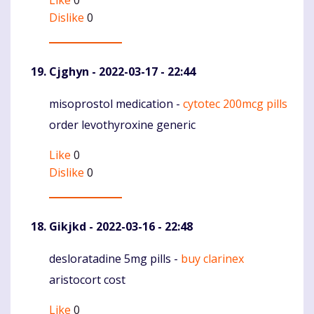
Like
0
Dislike
0
Cjghyn
- 2022-03-17 - 22:44
misoprostol medication -
cytotec 200mcg pills
Komentaras
order levothyroxine generic
Like
0
Dislike
0
Gikjkd
- 2022-03-16 - 22:48
desloratadine 5mg pills -
buy clarinex
Komentaras
aristocort cost
Like
0