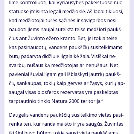
li­me kon­tro­liuo­ti, kai Vy­riau­sy­bės pa­keis­tuo­se nuo­
sta­tuo­se įtei­sin­ta le­ga­li me­džiok­lė. Aš la­bai ti­kiuo­si,
kad me­džio­to­jai tu­rės są­ži­nės ir sa­vi­gar­bos ne­si­
nau­do­ti jiems nau­jai su­teik­ta tei­se me­džio­ti paukš­
čius ant Žu­vin­to eže­ro kran­to. Bet, jei to­kia tei­se
kas pa­si­nau­do­tų, van­dens paukš­čių su­si­tel­ki­mams
bū­tų pa­da­ry­ta di­džiu­lė il­ga­lai­kė ža­la. Vi­siš­kai ne­
svar­bu, nu­šaus ką me­džio­to­jas ar ne­nu­šaus. Net
pa­vie­niai šū­viai il­gam ga­li iš­blaš­ky­ti jaut­rių paukš­
čių san­kau­pas, to­kių kaip ger­vės ar žą­sys, ku­rių ap­
sau­gai vi­sas bios­fe­ros re­zer­va­tas yra pa­skelb­tas
tarp­tau­ti­nio tin­klo Na­tu­ra 2000 te­ri­to­ri­ja.“
Dau­ge­lis van­dens paukš­čių su­si­tel­ki­mo vie­tas pa­si­
ren­ka ten, kur ran­da mais­to ir yra sau­gūs. Žu­vin­tas
iki šiol bu­vo bū­tent to­kia sau­gi vie­ta paukš­čiams.