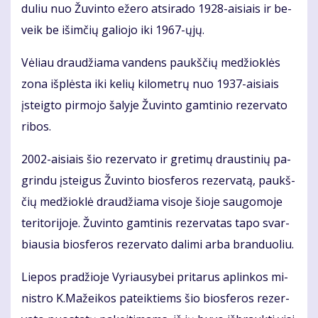
du­liu nuo Žu­vin­to eže­ro at­si­ra­do 1928-ai­siais ir be­
veik be iš­im­čių ga­lio­jo iki 1967-ųjų.
Vė­liau drau­džia­ma van­dens paukš­čių me­džiok­lės
zo­na iš­plės­ta iki ke­lių ki­lo­met­rų nuo 1937-ai­siais
įsteig­to pir­mo­jo ša­ly­je Žu­vin­to gam­ti­nio re­zer­va­to
ri­bos.
2002-ai­siais šio re­zer­va­to ir gre­ti­mų draus­ti­nių pa­
grin­du įstei­gus Žu­vin­to bios­fe­ros re­zer­va­tą, paukš­
čių me­džiok­lė drau­džia­ma vi­so­je šio­je sau­go­mo­je
te­ri­to­ri­jo­je. Žu­vin­to gam­ti­nis re­zer­va­tas ta­po svar­
biau­sia bios­fe­ros re­zer­va­to da­li­mi ar­ba bran­duo­liu.
Lie­pos pra­džio­je Vy­riau­sy­bei pri­ta­rus ap­lin­kos mi­
nist­ro K.Ma­žei­kos pa­teik­tiems šio bios­fe­ros re­zer­