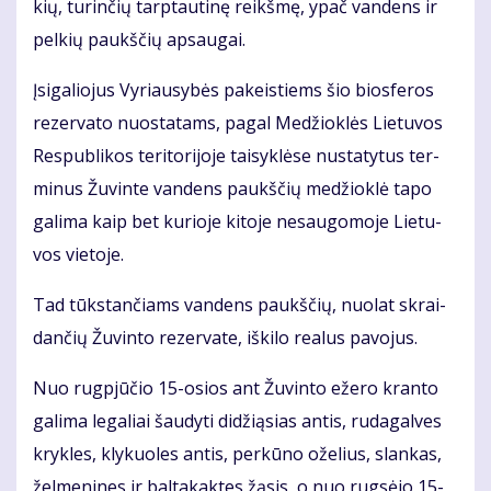
kių, tu­rin­čių tarp­tau­ti­nę reikš­mę, ypač van­dens ir
pel­kių paukš­čių ap­sau­gai.
Įsi­ga­lio­jus Vy­riau­sy­bės pa­keis­tiems šio bios­fe­ros
re­zer­va­to nuo­sta­tams, pa­gal Me­džiok­lės Lie­tu­vos
Res­pub­li­kos te­ri­to­ri­jo­je tai­syk­lė­se nu­sta­ty­tus ter­
mi­nus Žu­vin­te van­dens paukš­čių me­džiok­lė ta­po
ga­li­ma kaip bet ku­rio­je ki­to­je ne­sau­go­mo­je Lie­tu­
vos vie­to­je.
Tad tūks­tan­čiams van­dens paukš­čių, nuo­lat skrai­
dan­čių Žu­vin­to re­zer­va­te, iš­ki­lo re­a­lus pa­vo­jus.
Nuo rug­pjū­čio 15-osios ant Žu­vin­to eže­ro kran­to
ga­li­ma le­ga­liai šau­dy­ti di­dži­ą­sias an­tis, ru­da­gal­ves
kryk­les, kly­kuo­les an­tis, per­kū­no ože­lius, slan­kas,
žel­me­ni­nes ir bal­ta­kak­tes žą­sis, o nuo rug­sė­jo 15-