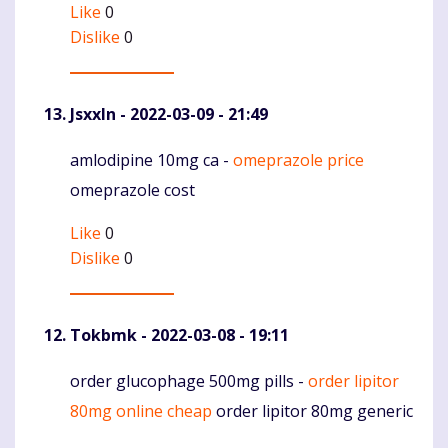
Like
0
Dislike
0
Jsxxln
- 2022-03-09 - 21:49
amlodipine 10mg ca -
omeprazole price
Komentaras
omeprazole cost
Like
0
Dislike
0
Tokbmk
- 2022-03-08 - 19:11
order glucophage 500mg pills -
order lipitor
Komentaras
80mg online cheap
order lipitor 80mg generic