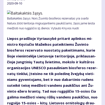
2020-09-10
Baltakaktės žąsys. Nors Žuvinto biosferos rezervatas yra svarbi
Natura 2000 teritorija migruojantiems paukščiams, žąsis jame leista
medžioti nuo rugpjūčio 15 dienos. Vytauto Knyvos nuotr.
Lie­pos pra­džio­je Vy­riau­sy­bė pri­ta­rė ap­lin­kos mi­
nist­ro Kęs­tu­čio Ma­žei­kos pa­teik­tiems Žu­vin­to
bios­fe­ros re­zer­va­to nuo­sta­tų pa­kei­ti­mams, ku­rie
šio­je vie­nin­te­lė­je Lie­tu­vo­je te­ri­to­ri­jo­je, pri­klau­san­
čio­je Jung­ti­nių Tau­tų švie­ti­mo, moks­lo ir kul­tū­ros
or­ga­ni­za­ci­jos UNES­CO pa­sau­li­niam bios­fe­ros re­zer­
va­tų tin­klui, įtei­si­no ne tik po­le­di­nę žve­jy­bą vie­ti­
niams gy­ven­to­jams, bet ir nuo da­bar­ti­nio ru­dens
su­tei­kė tei­sę me­džio­ti van­dens paukš­čius ant Žu­
vin­to eže­ro kran­tų. Tad nuo rug­pjū­čio 15-osios čia
ga­li­ma me­džio­ti vie­nų rū­šių van­dens paukš­čius, nuo
rug­sė­jo 15-osios – ki­tų. Lie­tu­vos or­ni­to­lo­gų drau­