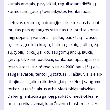
ku­riais at­ve­jais, pa­vyz­džiui, re­gu­liuo­jant di­džių­jų
kor­mo­ra­nų gau­są žu­vi­nin­kys­tės tven­ki­niuo­se.
Lie­tu­vos or­ni­to­lo­gų drau­gi­jos di­rek­to­riaus tvir­ti­ni­
mu, tas pats ap­sau­gos sta­tu­sas tu­ri bū­ti tai­ko­mas
mig­ruo­jan­čių van­dens ir pel­kių paukš­čių – au­suo­
tų­jų ir ra­guo­tų­jų kra­gų, bal­tų­jų gar­nių, gul­bių, žą­
sų, cyp­lių, pil­kų­jų ir ki­tų sau­go­mų an­čių, lau­kių,
ger­vių, til­vi­ki­nių paukš­čių san­kau­pų ap­sau­gai skir­
to­se vie­to­se, tu­rin­čio­se Na­tu­ra 2000 paukš­čių ap­
sau­gai svar­bių te­ri­to­ri­jų sta­tu­są: „Ta­čiau vi­si šie ap­
ri­bo­ji­mai įsi­ga­lio­ja tik tie­sio­giai per­kė­lus į sau­go­mų
te­ri­to­ri­jų tei­sės ak­tus ar­ba Me­džiok­lės tai­syk­les.
Da­bar gi anks­čiau ga­lio­ję paukš­čių me­džiok­lės ri­
bo­ji­mų rei­ka­la­vi­mai, kaip Žu­vin­to bios­fe­ros re­zer­