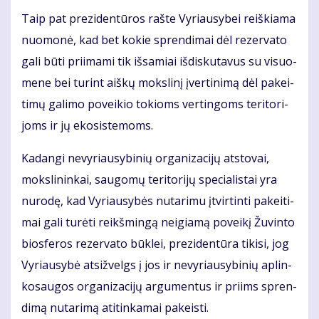
Taip pat pre­zi­den­tū­ros raš­te Vy­riau­sy­bei reiš­kia­ma
nuo­mo­nė, kad bet ko­kie spren­di­mai dėl re­zer­va­to
ga­li bū­ti pri­ima­mi tik iš­sa­miai iš­dis­ku­ta­vus su vi­suo­
me­ne bei tu­rint aiš­kų moks­li­nį įver­ti­ni­mą dėl pa­kei­
ti­mų ga­li­mo po­vei­kio to­kioms ver­tin­goms te­ri­to­ri­
joms ir jų eko­sis­te­moms.
Ka­dan­gi ne­vy­riau­sy­bi­nių or­ga­ni­za­ci­jų at­sto­vai,
moks­li­nin­kai, sau­go­mų te­ri­to­ri­jų spe­cia­lis­tai yra
nu­ro­dę, kad Vy­riau­sy­bės nu­ta­ri­mu įtvir­tin­ti pa­kei­ti­
mai ga­li tu­rė­ti reikš­min­gą ne­igia­mą po­vei­kį Žu­vin­to
bios­fe­ros re­zer­va­to būk­lei, pre­zi­den­tū­ra ti­ki­si, jog
Vy­riau­sy­bė at­si­žvelgs į jos ir ne­vy­riau­sy­bi­nių ap­lin­
ko­sau­gos or­ga­ni­za­ci­jų ar­gu­men­tus ir pri­ims spren­
di­mą nu­ta­ri­mą ati­tin­ka­mai pa­keis­ti.