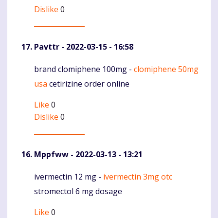
Dislike
0
Pavttr
- 2022-03-15 - 16:58
brand clomiphene 100mg -
clomiphene 50mg
Komentaras
usa
cetirizine order online
Like
0
Dislike
0
Mppfww
- 2022-03-13 - 13:21
ivermectin 12 mg -
ivermectin 3mg otc
Komentaras
stromectol 6 mg dosage
Like
0