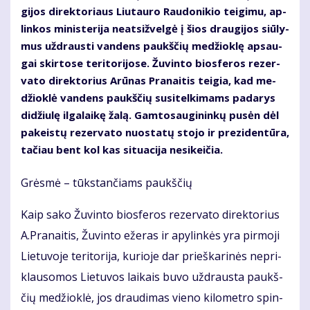
gi­jos di­rek­to­riaus Liu­tau­ro Rau­do­ni­kio tei­gi­mu, ap­
lin­kos mi­nis­te­ri­ja neat­si­žvel­gė į šios drau­gi­jos siū­ly­
mus už­draus­ti van­dens paukš­čių me­džiok­lę ap­sau­
gai skir­to­se te­ri­to­ri­jo­se. Žu­vin­to bios­fe­ros re­zer­
va­to di­rek­to­rius Arū­nas Pra­nai­tis tei­gia, kad me­
džiok­lė van­dens paukš­čių su­si­tel­ki­mams pa­da­rys
di­džiu­lę il­ga­lai­kę ža­lą. Gam­to­sau­gi­nin­kų pu­sėn dėl
pa­keis­tų re­zer­va­to nuo­sta­tų sto­jo ir pre­zi­den­tū­ra,
ta­čiau bent kol kas si­tu­a­ci­ja ne­si­kei­čia.
Grės­mė – tūks­tan­čiams paukš­čių
Kaip sa­ko Žu­vin­to bios­fe­ros re­zer­va­to di­rek­to­rius
A.Pra­nai­tis, Žu­vin­to eže­ras ir apy­lin­kės yra pir­mo­ji
Lie­tu­vo­je te­ri­to­ri­ja, ku­rio­je dar prieš­ka­ri­nės ne­pri­
klau­so­mos Lie­tu­vos lai­kais bu­vo už­draus­ta paukš­
čių me­džiok­lė, jos drau­di­mas vie­no ki­lo­met­ro spin­