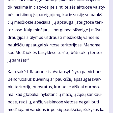
tik ne­si­i­ma ini­cia­ty­vos įtei­sin­ti tei­sės ak­tuo­se vals­ty­
bės pri­si­im­tų įsi­pa­rei­go­ji­mų, ku­rie su­si­ję su paukš­
čių me­džiok­le spe­cia­liai jų ap­sau­gai įsteig­to­se te­ri­
to­ri­jo­se. Kaip mi­nė­jau, ji net­gi neat­si­žvel­gė į mū­sų
drau­gi­jos siū­ly­mus už­draus­ti me­džiok­lę van­dens
paukš­čių ap­sau­gai skir­to­se te­ri­to­ri­jo­se. Ma­no­me,
kad Me­džiok­lės tai­syk­lė­se tu­rė­tų bū­ti to­kių te­ri­to­ri­
jų są­ra­šas.“
Kaip sa­kė L.Rau­do­ni­kis, Vy­riau­sy­bė yra pa­tvir­ti­nu­si
Ben­druo­sius bu­vei­nių ar paukš­čių ap­sau­gai svar­
bių te­ri­to­ri­jų nuo­sta­tus, ku­riuo­se aiš­kiai nu­ro­do­
ma, kad glo­ba­liai nyks­tan­čių ma­žų­jų žą­sų san­kau­
po­se, ru­džių, an­čių vei­si­mo­se vie­to­se ne­ga­li bū­ti
me­džio­ja­mi van­dens ir pel­kių paukš­čiai, iš­sky­rus kai