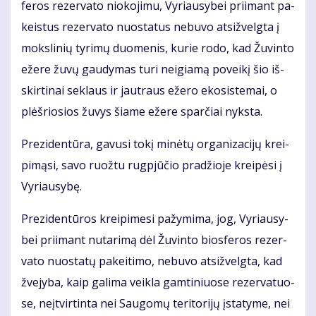
fe­ros re­zer­va­to nio­ko­ji­mu, Vy­riau­sy­bei pri­imant pa­
keis­tus re­zer­va­to nuo­sta­tus ne­bu­vo at­si­žvelg­ta į
moks­li­nių ty­ri­mų duo­me­nis, ku­rie ro­do, kad Žu­vin­to
eže­re žu­vų gau­dy­mas tu­ri ne­igia­mą po­vei­kį šio iš­
skir­ti­nai sek­laus ir jaut­raus eže­ro eko­sis­te­mai, o
plėš­rio­sios žu­vys šia­me eže­re spar­čiai nyks­ta.
Pre­zi­den­tū­ra, ga­vu­si to­kį mi­nė­tų or­ga­ni­za­ci­jų krei­
pi­mą­si, sa­vo ruož­tu rug­pjū­čio pra­džio­je krei­pė­si į
Vy­riau­sy­bę.
Pre­zi­den­tū­ros krei­pi­me­si pa­žy­mi­ma, jog, Vy­riau­sy­
bei pri­imant nu­ta­ri­mą dėl Žu­vin­to bios­fe­ros re­zer­
va­to nuo­sta­tų pa­kei­ti­mo, ne­bu­vo at­si­žvelg­ta, kad
žve­jy­ba, kaip ga­li­ma veik­la gam­ti­niuo­se re­zer­va­tuo­
se, ne­įtvir­tin­ta nei Sau­go­mų te­ri­to­ri­jų įsta­ty­me, nei