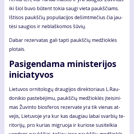
iki šiol bu­vo bū­tent to­kia sau­gi vie­ta paukš­čiams.
Iš­ti­sos paukš­čių po­pu­lia­ci­jos de­šimt­me­čius čia jau­
tė­si sau­gios ir ne­blaš­ko­mos šū­vių.
Da­bar re­zer­va­tas ga­li tap­ti paukš­čių me­džiok­lės
plo­tais.
Pa­si­gen­da­ma mi­nis­te­ri­jos
ini­cia­ty­vos
Lie­tu­vos or­ni­to­lo­gų drau­gi­jos di­rek­to­riaus L.Rau­
do­ni­kio pa­ste­bė­ji­mu, paukš­čių me­džiok­lės įtei­si­ni­
mas Žu­vin­to bios­fe­ros re­zer­va­te yra tik vie­nas at­
ve­jis, Lie­tu­vo­je yra kur kas dau­giau la­bai svar­bių te­
ri­to­ri­jų, pro ku­rias mig­ruo­ja ir ku­rio­se su­si­tel­kia
van­dens paukš­čiai, ta­čiau jo­se paukš­čių me­džiok­lė