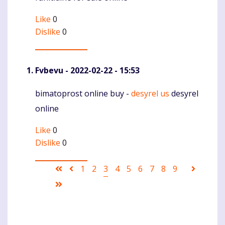
Like
0
Dislike
0
Fvbevu
- 2022-02-22 - 15:53
bimatoprost online buy -
desyrel us
desyrel
Komentaras
online
Like
0
Dislike
0
Pagination
First
Ankstesnis
Puslapis
1
Puslapis
2
Current
3
Puslapis
4
Puslapis
5
Puslapis
6
Puslapis
7
Puslapis
8
Puslapis
9
Sekanti
page
puslapis
page
puslapi
Last
page