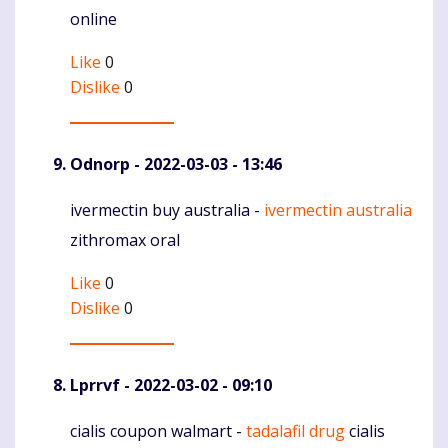
online
Like
0
Dislike
0
Odnorp
- 2022-03-03 - 13:46
ivermectin buy australia -
ivermectin australia
Komentaras
zithromax oral
Like
0
Dislike
0
Lprrvf
- 2022-03-02 - 09:10
cialis coupon walmart -
tadalafil drug
cialis
Komentaras