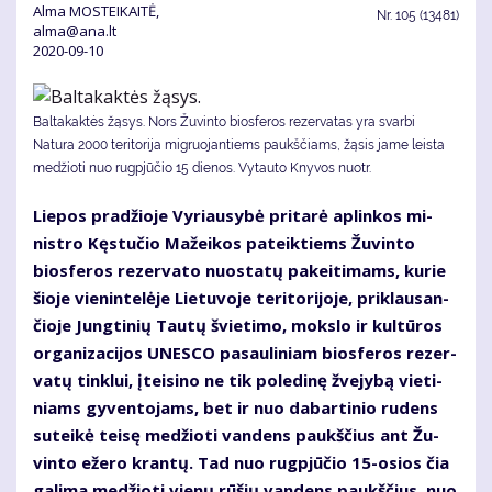
Alma MOSTEIKAITĖ,
Nr.
105 (13481)
alma@ana.lt
2020-09-10
Baltakaktės žąsys. Nors Žuvinto biosferos rezervatas yra svarbi
Natura 2000 teritorija migruojantiems paukščiams, žąsis jame leista
medžioti nuo rugpjūčio 15 dienos. Vytauto Knyvos nuotr.
Lie­pos pra­džio­je Vy­riau­sy­bė pri­ta­rė ap­lin­kos mi­
nist­ro Kęs­tu­čio Ma­žei­kos pa­teik­tiems Žu­vin­to
bios­fe­ros re­zer­va­to nuo­sta­tų pa­kei­ti­mams, ku­rie
šio­je vie­nin­te­lė­je Lie­tu­vo­je te­ri­to­ri­jo­je, pri­klau­san­
čio­je Jung­ti­nių Tau­tų švie­ti­mo, moks­lo ir kul­tū­ros
or­ga­ni­za­ci­jos UNES­CO pa­sau­li­niam bios­fe­ros re­zer­
va­tų tin­klui, įtei­si­no ne tik po­le­di­nę žve­jy­bą vie­ti­
niams gy­ven­to­jams, bet ir nuo da­bar­ti­nio ru­dens
su­tei­kė tei­sę me­džio­ti van­dens paukš­čius ant Žu­
vin­to eže­ro kran­tų. Tad nuo rug­pjū­čio 15-osios čia
ga­li­ma me­džio­ti vie­nų rū­šių van­dens paukš­čius, nuo