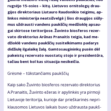
rug­sė­jo 15-osios – ki­tų. Lie­tu­vos or­ni­to­lo­gų drau­
gi­jos di­rek­to­riaus Liu­tau­ro Rau­do­ni­kio tei­gi­mu, ap­
lin­kos mi­nis­te­ri­ja neat­si­žvel­gė į šios drau­gi­jos siū­ly­
mus už­draus­ti van­dens paukš­čių me­džiok­lę ap­sau­
gai skir­to­se te­ri­to­ri­jo­se. Žu­vin­to bios­fe­ros re­zer­
va­to di­rek­to­rius Arū­nas Pra­nai­tis tei­gia, kad me­
džiok­lė van­dens paukš­čių su­si­tel­ki­mams pa­da­rys
di­džiu­lę il­ga­lai­kę ža­lą. Gam­to­sau­gi­nin­kų pu­sėn dėl
pa­keis­tų re­zer­va­to nuo­sta­tų sto­jo ir pre­zi­den­tū­ra,
ta­čiau bent kol kas si­tu­a­ci­ja ne­si­kei­čia.
Grės­mė – tūks­tan­čiams paukš­čių
Kaip sa­ko Žu­vin­to bios­fe­ros re­zer­va­to di­rek­to­rius
A.Pra­nai­tis, Žu­vin­to eže­ras ir apy­lin­kės yra pir­mo­ji
Lie­tu­vo­je te­ri­to­ri­ja, ku­rio­je dar prieš­ka­ri­nės ne­pri­
klau­so­mos Lie­tu­vos lai­kais bu­vo už­draus­ta paukš­