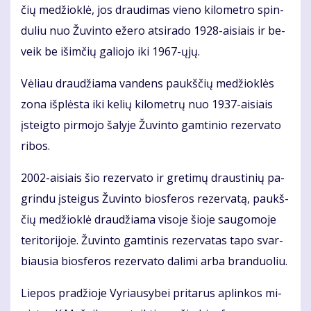
čių me­džiok­lė, jos drau­di­mas vie­no ki­lo­met­ro spin­
du­liu nuo Žu­vin­to eže­ro at­si­ra­do 1928-ai­siais ir be­
veik be iš­im­čių ga­lio­jo iki 1967-ųjų.
Vė­liau drau­džia­ma van­dens paukš­čių me­džiok­lės
zo­na iš­plės­ta iki ke­lių ki­lo­met­rų nuo 1937-ai­siais
įsteig­to pir­mo­jo ša­ly­je Žu­vin­to gam­ti­nio re­zer­va­to
ri­bos.
2002-ai­siais šio re­zer­va­to ir gre­ti­mų draus­ti­nių pa­
grin­du įstei­gus Žu­vin­to bios­fe­ros re­zer­va­tą, paukš­
čių me­džiok­lė drau­džia­ma vi­so­je šio­je sau­go­mo­je
te­ri­to­ri­jo­je. Žu­vin­to gam­ti­nis re­zer­va­tas ta­po svar­
biau­sia bios­fe­ros re­zer­va­to da­li­mi ar­ba bran­duo­liu.
Lie­pos pra­džio­je Vy­riau­sy­bei pri­ta­rus ap­lin­kos mi­