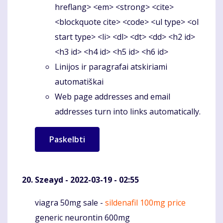
hreflang> <em> <strong> <cite>
<blockquote cite> <code> <ul type> <ol
start type> <li> <dl> <dt> <dd> <h2 id>
<h3 id> <h4 id> <h5 id> <h6 id>
Linijos ir paragrafai atskiriami
automatiškai
Web page addresses and email
addresses turn into links automatically.
Szeayd
- 2022-03-19 - 02:55
viagra 50mg sale -
sildenafil 100mg price
Komentaras
generic neurontin 600mg