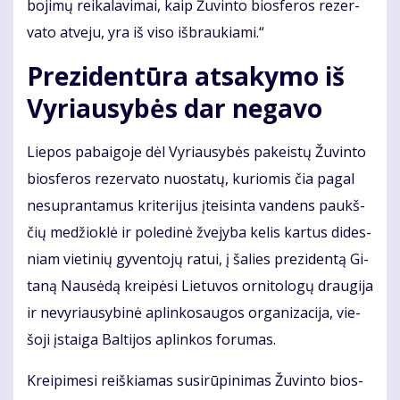
bo­ji­mų rei­ka­la­vi­mai, kaip Žu­vin­to bios­fe­ros re­zer­
va­to at­ve­ju, yra iš vi­so iš­brau­kia­mi.“
Pre­zi­den­tū­ra at­sa­ky­mo iš
Vy­riau­sy­bės dar ne­ga­vo
Lie­pos pa­bai­go­je dėl Vy­riau­sy­bės pa­keis­tų Žu­vin­to
bios­fe­ros re­zer­va­to nuo­sta­tų, ku­rio­mis čia pa­gal
ne­su­pran­ta­mus kri­te­ri­jus įtei­sin­ta van­dens paukš­
čių me­džiok­lė ir po­le­di­nė žve­jy­ba ke­lis kar­tus di­des­
niam vie­ti­nių gy­ven­to­jų ra­tui, į ša­lies pre­zi­den­tą Gi­
ta­ną Nau­sė­dą krei­pė­si Lie­tu­vos or­ni­to­lo­gų drau­gi­ja
ir ne­vy­riau­sy­bi­nė ap­lin­ko­sau­gos or­ga­ni­za­ci­ja, vie­
šo­ji įstai­ga Bal­ti­jos ap­lin­kos fo­ru­mas.
Krei­pi­me­si reiš­kia­mas su­si­rū­pi­ni­mas Žu­vin­to bios­