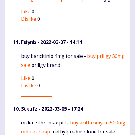
Like
0
Dislike
0
Fsiynb
- 2022-03-07 - 14:14
buy baricitinib 4mg for sale -
buy priligy 30mg
Komentaras
sale
priligy brand
Like
0
Dislike
0
Stkufz
- 2022-03-05 - 17:24
order zithromax pill -
buy azithromycin 500mg
Komentaras
online cheap
methylprednisolone for sale