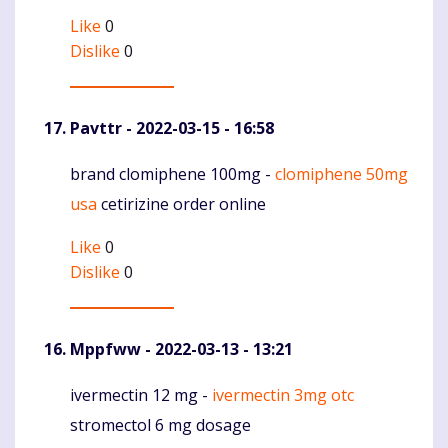
Like
0
Dislike
0
Pavttr
- 2022-03-15 - 16:58
brand clomiphene 100mg -
clomiphene 50mg
Komentaras
usa
cetirizine order online
Like
0
Dislike
0
Mppfww
- 2022-03-13 - 13:21
ivermectin 12 mg -
ivermectin 3mg otc
Komentaras
stromectol 6 mg dosage