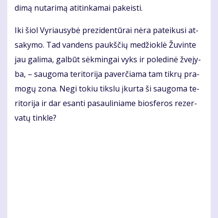
di­mą nu­ta­ri­mą ati­tin­ka­mai pa­keis­ti.
Iki šiol Vy­riau­sy­bė pre­zi­den­tū­rai nė­ra pa­tei­ku­si at­
sa­ky­mo. Tad van­dens paukš­čių me­džiok­lė Žu­vin­te
jau ga­li­ma, gal­būt sėk­min­gai vyks ir po­le­di­nė žve­jy­
ba, – sau­go­ma te­ri­to­ri­ja pa­ver­čia­ma tam tik­rų pra­
mo­gų zo­na. Ne­gi to­kiu tiks­lu įkur­ta ši sau­go­ma te­
ri­to­ri­ja ir dar esan­ti pa­sau­li­nia­me bios­fe­ros re­zer­
va­tų tin­kle?