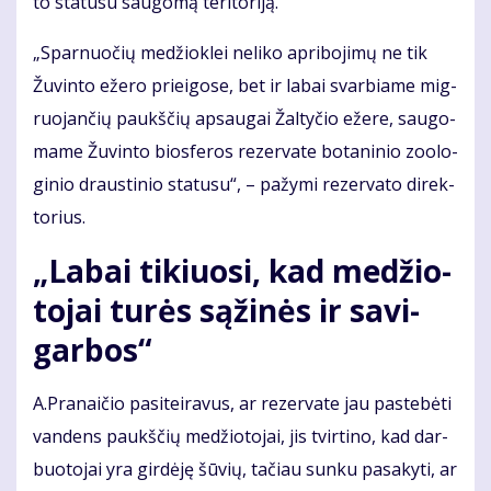
to sta­tu­su sau­go­mą te­ri­to­ri­ją.
„Spar­nuo­čių me­džiok­lei ne­li­ko ap­ri­bo­ji­mų ne tik
Žu­vin­to eže­ro pri­ei­go­se, bet ir la­bai svar­bia­me mig­
ruo­jan­čių paukš­čių ap­sau­gai Žal­ty­čio eže­re, sau­go­
ma­me Žu­vin­to bios­fe­ros re­zer­va­te bo­ta­ni­nio zo­o­lo­
gi­nio draus­ti­nio sta­tu­su“, – pa­žy­mi re­zer­va­to di­rek­
to­rius.
„La­bai ti­kiuo­si, kad me­džio­
to­jai tu­rės są­ži­nės ir sa­vi­
gar­bos“
A.Pra­nai­čio pa­si­tei­ra­vus, ar re­zer­va­te jau pa­ste­bė­ti
van­dens paukš­čių me­džio­to­jai, jis tvir­ti­no, kad dar­
buo­to­jai yra gir­dė­ję šū­vių, ta­čiau sun­ku pa­sa­ky­ti, ar