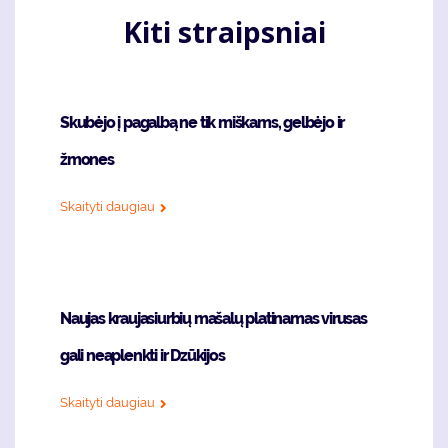
Kiti straipsniai
Skubėjo į pagalbą ne tik miškams, gelbėjo ir
žmones
Skaityti daugiau
Naujas kraujasiurbių mašalų platinamas virusas
gali neaplenkti ir Dzūkijos
Skaityti daugiau