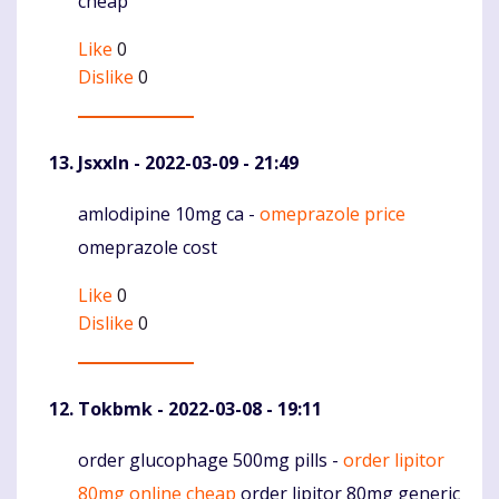
cheap
Like
0
Dislike
0
Jsxxln
- 2022-03-09 - 21:49
amlodipine 10mg ca -
omeprazole price
Komentaras
omeprazole cost
Like
0
Dislike
0
Tokbmk
- 2022-03-08 - 19:11
order glucophage 500mg pills -
order lipitor
Komentaras
80mg online cheap
order lipitor 80mg generic