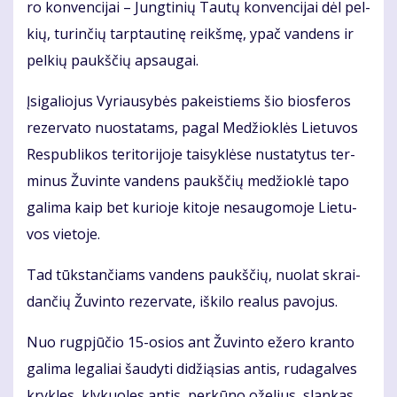
ro kon­ven­ci­jai – Jung­ti­nių Tau­tų kon­ven­ci­jai dėl pel­
kių, tu­rin­čių tarp­tau­ti­nę reikš­mę, ypač van­dens ir
pel­kių paukš­čių ap­sau­gai.
Įsi­ga­lio­jus Vy­riau­sy­bės pa­keis­tiems šio bios­fe­ros
re­zer­va­to nuo­sta­tams, pa­gal Me­džiok­lės Lie­tu­vos
Res­pub­li­kos te­ri­to­ri­jo­je tai­syk­lė­se nu­sta­ty­tus ter­
mi­nus Žu­vin­te van­dens paukš­čių me­džiok­lė ta­po
ga­li­ma kaip bet ku­rio­je ki­to­je ne­sau­go­mo­je Lie­tu­
vos vie­to­je.
Tad tūks­tan­čiams van­dens paukš­čių, nuo­lat skrai­
dan­čių Žu­vin­to re­zer­va­te, iš­ki­lo re­a­lus pa­vo­jus.
Nuo rug­pjū­čio 15-osios ant Žu­vin­to eže­ro kran­to
ga­li­ma le­ga­liai šau­dy­ti di­dži­ą­sias an­tis, ru­da­gal­ves
kryk­les, kly­kuo­les an­tis, per­kū­no ože­lius, slan­kas,