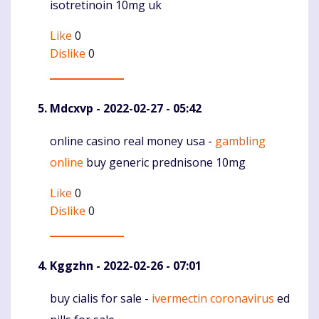
isotretinoin 10mg uk
Like
0
Dislike
0
Mdcxvp
- 2022-02-27 - 05:42
online casino real money usa -
gambling
Komentaras
online
buy generic prednisone 10mg
Like
0
Dislike
0
Kggzhn
- 2022-02-26 - 07:01
buy cialis for sale -
ivermectin coronavirus
ed
Komentaras