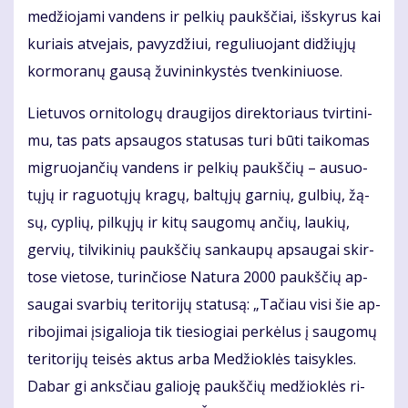
me­džio­ja­mi van­dens ir pel­kių paukš­čiai, iš­sky­rus kai
ku­riais at­ve­jais, pa­vyz­džiui, re­gu­liuo­jant di­džių­jų
kor­mo­ra­nų gau­są žu­vi­nin­kys­tės tven­ki­niuo­se.
Lie­tu­vos or­ni­to­lo­gų drau­gi­jos di­rek­to­riaus tvir­ti­ni­
mu, tas pats ap­sau­gos sta­tu­sas tu­ri bū­ti tai­ko­mas
mig­ruo­jan­čių van­dens ir pel­kių paukš­čių – au­suo­
tų­jų ir ra­guo­tų­jų kra­gų, bal­tų­jų gar­nių, gul­bių, žą­
sų, cyp­lių, pil­kų­jų ir ki­tų sau­go­mų an­čių, lau­kių,
ger­vių, til­vi­ki­nių paukš­čių san­kau­pų ap­sau­gai skir­
to­se vie­to­se, tu­rin­čio­se Na­tu­ra 2000 paukš­čių ap­
sau­gai svar­bių te­ri­to­ri­jų sta­tu­są: „Ta­čiau vi­si šie ap­
ri­bo­ji­mai įsi­ga­lio­ja tik tie­sio­giai per­kė­lus į sau­go­mų
te­ri­to­ri­jų tei­sės ak­tus ar­ba Me­džiok­lės tai­syk­les.
Da­bar gi anks­čiau ga­lio­ję paukš­čių me­džiok­lės ri­