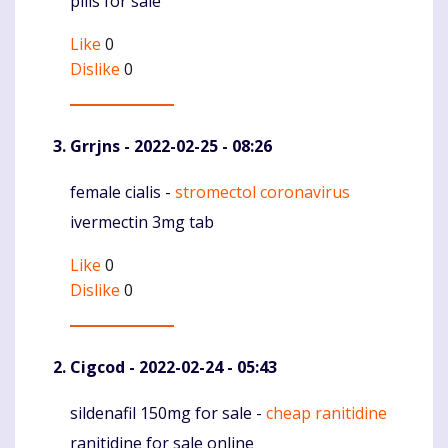
pills for sale
Like
0
Dislike
0
Grrjns
- 2022-02-25 - 08:26
female cialis -
stromectol coronavirus
Komentaras
ivermectin 3mg tab
Like
0
Dislike
0
Cigcod
- 2022-02-24 - 05:43
sildenafil 150mg for sale -
cheap ranitidine
Komentaras
ranitidine for sale online