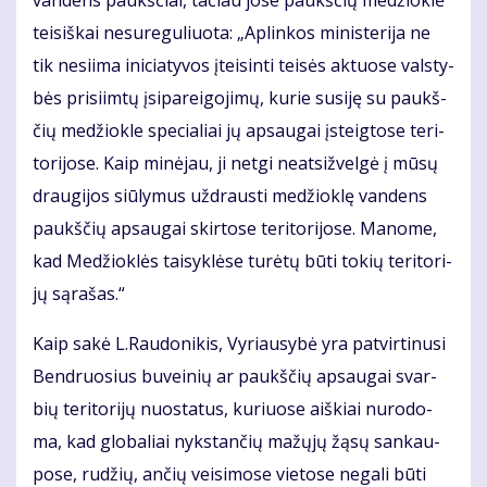
tei­siš­kai ne­su­re­gu­liuo­ta: „Ap­lin­kos mi­nis­te­ri­ja ne
tik ne­si­i­ma ini­cia­ty­vos įtei­sin­ti tei­sės ak­tuo­se vals­ty­
bės pri­si­im­tų įsi­pa­rei­go­ji­mų, ku­rie su­si­ję su paukš­
čių me­džiok­le spe­cia­liai jų ap­sau­gai įsteig­to­se te­ri­
to­ri­jo­se. Kaip mi­nė­jau, ji net­gi neat­si­žvel­gė į mū­sų
drau­gi­jos siū­ly­mus už­draus­ti me­džiok­lę van­dens
paukš­čių ap­sau­gai skir­to­se te­ri­to­ri­jo­se. Ma­no­me,
kad Me­džiok­lės tai­syk­lė­se tu­rė­tų bū­ti to­kių te­ri­to­ri­
jų są­ra­šas.“
Kaip sa­kė L.Rau­do­ni­kis, Vy­riau­sy­bė yra pa­tvir­ti­nu­si
Ben­druo­sius bu­vei­nių ar paukš­čių ap­sau­gai svar­
bių te­ri­to­ri­jų nuo­sta­tus, ku­riuo­se aiš­kiai nu­ro­do­
ma, kad glo­ba­liai nyks­tan­čių ma­žų­jų žą­sų san­kau­
po­se, ru­džių, an­čių vei­si­mo­se vie­to­se ne­ga­li bū­ti