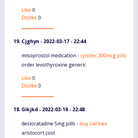
Like
0
Dislike
0
Cjghyn
- 2022-03-17 - 22:44
misoprostol medication -
cytotec 200mcg pills
Komentaras
order levothyroxine generic
Like
0
Dislike
0
Gikjkd
- 2022-03-16 - 22:48
desloratadine 5mg pills -
buy clarinex
Komentaras
aristocort cost