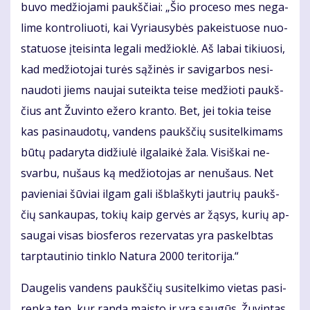
bu­vo me­džio­ja­mi paukš­čiai: „Šio pro­ce­so mes ne­ga­
li­me kon­tro­liuo­ti, kai Vy­riau­sy­bės pa­keis­tuo­se nuo­
sta­tuo­se įtei­sin­ta le­ga­li me­džiok­lė. Aš la­bai ti­kiuo­si,
kad me­džio­to­jai tu­rės są­ži­nės ir sa­vi­gar­bos ne­si­
nau­do­ti jiems nau­jai su­teik­ta tei­se me­džio­ti paukš­
čius ant Žu­vin­to eže­ro kran­to. Bet, jei to­kia tei­se
kas pa­si­nau­do­tų, van­dens paukš­čių su­si­tel­ki­mams
bū­tų pa­da­ry­ta di­džiu­lė il­ga­lai­kė ža­la. Vi­siš­kai ne­
svar­bu, nu­šaus ką me­džio­to­jas ar ne­nu­šaus. Net
pa­vie­niai šū­viai il­gam ga­li iš­blaš­ky­ti jaut­rių paukš­
čių san­kau­pas, to­kių kaip ger­vės ar žą­sys, ku­rių ap­
sau­gai vi­sas bios­fe­ros re­zer­va­tas yra pa­skelb­tas
tarp­tau­ti­nio tin­klo Na­tu­ra 2000 te­ri­to­ri­ja.“
Dau­ge­lis van­dens paukš­čių su­si­tel­ki­mo vie­tas pa­si­
ren­ka ten, kur ran­da mais­to ir yra sau­gūs. Žu­vin­tas