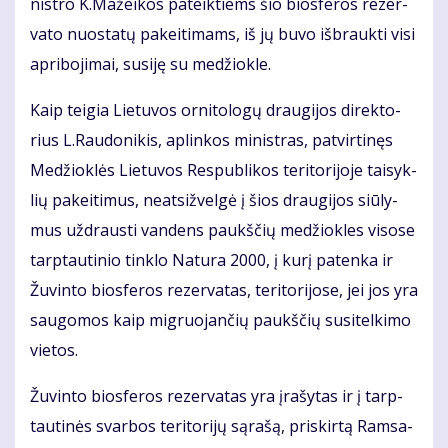
nist­ro K.Ma­žei­kos pa­teik­tiems šio bios­fe­ros re­zer­
va­to nuo­sta­tų pa­kei­ti­mams, iš jų bu­vo iš­brauk­ti vi­si
ap­ri­bo­ji­mai, su­si­ję su me­džiok­le.
Kaip tei­gia Lie­tu­vos or­ni­to­lo­gų drau­gi­jos di­rek­to­
rius L.Rau­do­ni­kis, ap­lin­kos mi­nist­ras, pa­tvir­ti­nęs
Me­džiok­lės Lie­tu­vos Res­pub­li­kos te­ri­to­ri­jo­je tai­syk­
lių pa­kei­ti­mus, neat­si­žvel­gė į šios drau­gi­jos siū­ly­
mus už­draus­ti van­dens paukš­čių me­džiok­les vi­so­se
tarp­tau­ti­nio tin­klo Na­tu­ra 2000, į ku­rį pa­ten­ka ir
Žu­vin­to bios­fe­ros re­zer­va­tas, te­ri­to­ri­jo­se, jei jos yra
sau­go­mos kaip mig­ruo­jan­čių paukš­čių su­si­tel­ki­mo
vie­tos.
Žu­vin­to bios­fe­ros re­zer­va­tas yra įra­šy­tas ir į tarp­
tau­ti­nės svar­bos te­ri­to­ri­jų są­ra­šą, pri­skir­tą Ram­sa­