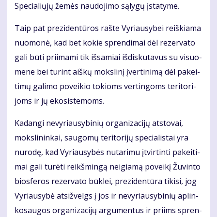
Spe­cia­lių­jų že­mės nau­do­ji­mo są­ly­gų įsta­ty­me.
Taip pat pre­zi­den­tū­ros raš­te Vy­riau­sy­bei reiš­kia­ma
nuo­mo­nė, kad bet ko­kie spren­di­mai dėl re­zer­va­to
ga­li bū­ti pri­ima­mi tik iš­sa­miai iš­dis­ku­ta­vus su vi­suo­
me­ne bei tu­rint aiš­kų moks­li­nį įver­ti­ni­mą dėl pa­kei­
ti­mų ga­li­mo po­vei­kio to­kioms ver­tin­goms te­ri­to­ri­
joms ir jų eko­sis­te­moms.
Ka­dan­gi ne­vy­riau­sy­bi­nių or­ga­ni­za­ci­jų at­sto­vai,
moks­li­nin­kai, sau­go­mų te­ri­to­ri­jų spe­cia­lis­tai yra
nu­ro­dę, kad Vy­riau­sy­bės nu­ta­ri­mu įtvir­tin­ti pa­kei­ti­
mai ga­li tu­rė­ti reikš­min­gą ne­igia­mą po­vei­kį Žu­vin­to
bios­fe­ros re­zer­va­to būk­lei, pre­zi­den­tū­ra ti­ki­si, jog
Vy­riau­sy­bė at­si­žvelgs į jos ir ne­vy­riau­sy­bi­nių ap­lin­
ko­sau­gos or­ga­ni­za­ci­jų ar­gu­men­tus ir pri­ims spren­