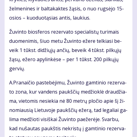
žel­me­ni­nes ir bal­ta­kak­tes žą­sis, o nuo rug­sė­jo 15-
osios – kuo­duo­tą­sias an­tis, lau­kius.
Žu­vin­to bios­fe­ros re­zer­va­to spe­cia­lis­tų tu­ri­mais
duo­me­ni­mis, šiuo me­tu Žu­vin­to eže­re tel­kia­si be­
veik 1 tūkst. di­džių­jų an­čių, be­veik 4 tūkst. pil­kų­jų
žą­sų, eže­ro apy­lin­kė­se – per 1 tūkst. 200 pil­kų­jų
ger­vių.
A.Pra­nai­čio pa­ste­bė­ji­mu, Žu­vin­to gam­ti­nio re­zer­va­
to zo­na, kur van­dens paukš­čių me­džiok­lė drau­džia­
ma, vie­to­mis ne­sie­kia nė 80 met­rų plo­čio apie šį ži­
no­miau­sią Lie­tu­vo­je paukš­čių eže­rą, tad le­ga­liai ga­
li­ma me­džio­ti vi­siš­kai Žu­vin­to pa­e­že­rė­je. Svar­bu,
kad nu­šau­tas paukš­tis ne­kris­tų į gam­ti­nio re­zer­va­