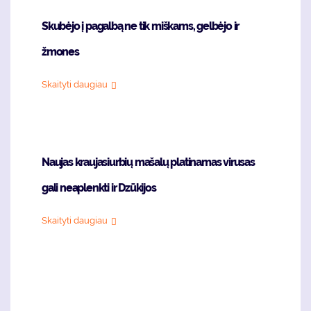
Skubėjo į pagalbą ne tik miškams, gelbėjo ir
žmones
Skaityti daugiau
Naujas kraujasiurbių mašalų platinamas virusas
gali neaplenkti ir Dzūkijos
Skaityti daugiau