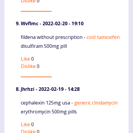
Dislike
0
Wvflmc
- 2022-02-20 - 19:10
fildena without prescription -
cost tamoxifen
Komentaras
disulfiram 500mg pill
Like
0
Dislike
0
Jhrhzi
- 2022-02-19 - 14:28
cephalexin 125mg usa -
generic clindamycin
Komentaras
erythromycin 500mg pills
Like
0
Dislike
0