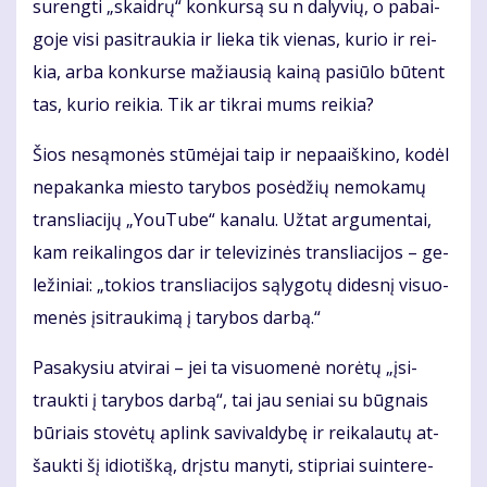
su­reng­ti „skaid­rų“ kon­kur­są su n da­ly­vių, o pa­bai­
go­je vi­si pa­si­trau­kia ir lie­ka tik vie­nas, ku­rio ir rei­
kia, ar­ba kon­kur­se ma­žiau­sią kai­ną pa­siū­lo bū­tent
tas, ku­rio rei­kia. Tik ar tik­rai mums rei­kia?
Šios ne­są­mo­nės stū­mė­jai taip ir ne­pa­aiš­ki­no, ko­dėl
ne­pa­kan­ka mies­to ta­ry­bos po­sė­džių ne­mo­ka­mų
tran­slia­ci­jų „You­Tu­be“ ka­na­lu. Už­tat ar­gu­men­tai,
kam rei­ka­lin­gos dar ir te­le­vi­zi­nės tran­slia­ci­jos – ge­
le­ži­niai: „to­kios tran­slia­ci­jos są­ly­go­tų di­des­nį vi­suo­
me­nės įsi­trau­ki­mą į ta­ry­bos dar­bą.“
Pa­sa­ky­siu at­vi­rai – jei ta vi­suo­me­nė no­rė­tų „įsi­
trauk­ti į ta­ry­bos dar­bą“, tai jau se­niai su būg­nais
bū­riais sto­vė­tų ap­link sa­vi­val­dy­bę ir rei­ka­lau­tų at­
šauk­ti šį idio­tiš­ką, drįs­tu ma­ny­ti, stip­riai su­in­te­re­