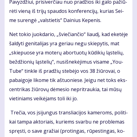
Pa­vyz­džiui, pri­si­ver­čiau nuo pra­džios iki ga­lo pa­žiū­
rė­ti vie­ną iš tri­jų spau­dos kon­fe­ren­ci­jų, ku­rias Sei­
me su­ren­gė „vals­tie­tis“ Dai­nius Ke­pe­nis.
Net to­kio juok­da­rio, „švie­čian­čio“ liau­dį, kad eke­tė­je
šal­dy­ti ge­ni­ta­li­jas yra ge­riau ne­gu skie­py­tis, mat
„skie­puo­se yra mo­te­rų abor­tuo­tų kū­di­kių ląs­te­lių,
bež­džio­nių ląs­te­lių“, nu­si­šne­kė­ji­mus vi­sa­me „You­
Tu­be“ tin­kle iš pra­džių ste­bė­jo vos 38 žiū­ro­vai, o
pa­bai­go­je li­ko­me tik aš­tuo­nie­se. Jei­gu net toks eks­
cen­tri­kas žiū­ro­vų dė­me­sio ne­pri­trau­kia, tai mū­sų
vie­ti­niams vei­kė­jams to­li iki jo.
Tre­čia, vos įsi­jun­gus tran­slia­ci­jos ka­me­roms, po­li­ti­
kai tam­pa ak­to­riais, ku­riems svar­bu ne pro­ble­mas
spręs­ti, o sa­ve gra­žiai (pro­tin­gas, rū­pes­tin­gas, ko­