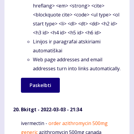
hreflang> <em> <strong> <cite>
<blockquote cite> <code> <ul type> <ol
start type> <li> <dl> <dt> <dd> <h2 id>
<h3 id> <h4 id> <h5 id> <h6 id>
Linijos ir paragrafai atskiriami
automatiškai
Web page addresses and email
addresses turn into links automatically.
Bkitgt
- 2022-03-03 - 21:34
ivermectin -
order azithromycin 500mg
Komentaras
generic
azithromycin 500mg canada