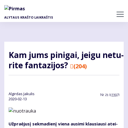
Pereiti
į
pagrindinį
ALYTAUS KRAŠTO LAIKRAŠTIS
turinį
Kam jums pi­ni­gai, jei­gu ne­tu­
ri­te fan­ta­zi­jos?
(204)
Algirdas Jakulis
Nr.
21 (13397)
2020-02-13
Už­pra­ė­ju­sį sek­ma­die­nį vie­na au­si­mi klau­siau­si at­ei­