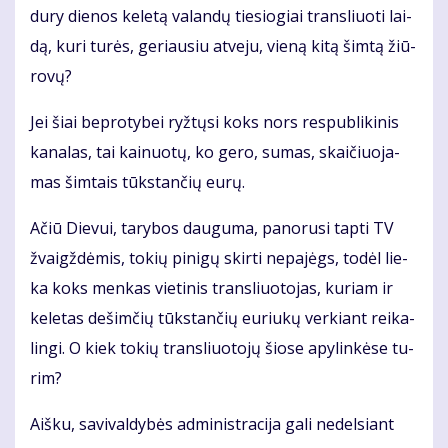
du­ry die­nos ke­le­tą va­lan­dų tie­sio­giai tran­sliuo­ti lai­
dą, ku­ri tu­rės, ge­riau­siu at­ve­ju, vie­ną ki­tą šim­tą žiū­
ro­vų?
Jei šiai be­pro­ty­bei ryž­tų­si koks nors res­pub­li­ki­nis
ka­na­las, tai kai­nuo­tų, ko ge­ro, su­mas, skai­čiuo­ja­
mas šim­tais tūks­tan­čių eu­rų.
Ačiū Die­vui, ta­ry­bos dau­gu­ma, pa­no­ru­si tap­ti TV
žvaigž­dė­mis, to­kių pi­ni­gų skir­ti ne­pa­jėgs, to­dėl lie­
ka koks men­kas vie­ti­nis tran­sliuo­to­jas, ku­riam ir
ke­le­tas de­šim­čių tūks­tan­čių eu­riu­kų ver­kiant rei­ka­
lin­gi. O kiek to­kių tran­sliuo­to­jų šio­se apy­lin­kė­se tu­
rim?
Aiš­ku, sa­vi­val­dy­bės ad­mi­nist­ra­ci­ja ga­li ne­del­siant