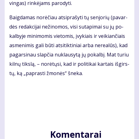
vin­gas) rin­kė­jams pa­ro­dy­ti.
Baig­da­mas no­rė­čiau at­si­pra­šy­ti tų sen­jo­rių (pa­var­
dės re­dak­ci­jai ne­ži­no­mos, vi­si su­ta­pi­mai su jų po­
kal­by­je mi­ni­mo­mis vie­to­mis, įvy­kiais ir vei­kian­čiais
as­me­ni­mis ga­li bū­ti at­si­tik­ti­niai ar­ba ne­re­a­lūs), kad
pa­gar­si­nau slap­čia nu­klau­sy­tą jų po­kal­bį. Mat tu­riu
kil­nų tiks­lą, – no­rė­tų­si, kad ir po­li­ti­kai kar­tais iš­girs­
tų, ką „pa­pras­ti žmo­nės“ šne­ka.
Komentarai