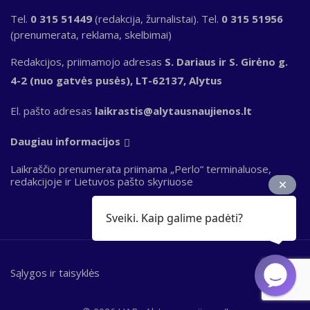
Tel.
0 315 51449
(redakcija, žurnalistai). Tel.
0 315 51956
(prenumerata, reklama, skelbimai)
Redakcijos, priimamojo adresas
S. Dariaus ir S. Girėno g.
4-2 (nuo gatvės pusės), LT-62137, Alytus
El. pašto adresas
laikrastis@alytausnaujienos.lt
Daugiau informacijos
Laikraščio prenumerata priimama „Perlo“ terminaluose,
redakcijoje ir Lietuvos pašto skyriuose
Sveiki. Kaip galime padėti?
Sąlygos ir taisyklės
Bottom
footer