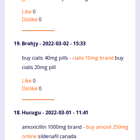
Like
0
Dislike
0
Brohjy
- 2022-03-02 - 15:33
buy cialis 40mg pills -
cialis 10mg brand
buy
Komentaras
cialis 20mg pill
Like
0
Dislike
0
Hucugu
- 2022-03-01 - 11:41
amoxicillin 1000mg brand -
buy amoxil 250mg
Komentaras
online
sildenafil canada