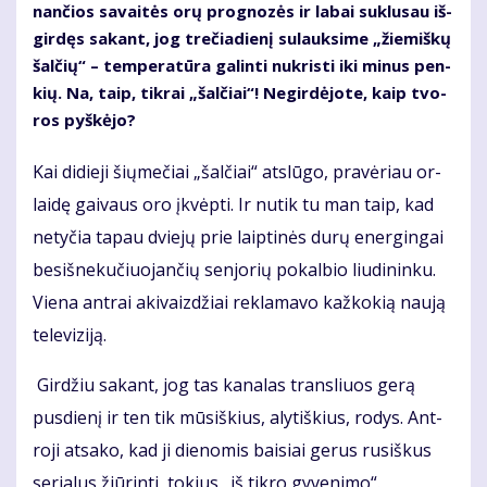
nan­čios sa­vai­tės orų prog­no­zės ir la­bai su­klu­sau iš­
gir­dęs sa­kant, jog tre­čia­die­nį su­lauk­si­me „žie­miš­kų
šal­čių“ – tem­pe­ra­tū­ra ga­lin­ti nu­kris­ti iki mi­nus pen­
kių. Na, taip, tik­rai „šal­čiai“! Ne­gir­dė­jo­te, kaip tvo­
ros pyš­kė­jo?
Kai di­die­ji šių­me­čiai „šal­čiai“ at­slū­go, pra­vė­riau or­
lai­dę gai­vaus oro įkvėp­ti. Ir nu­tik tu man taip, kad
ne­ty­čia ta­pau dvie­jų prie laip­ti­nės du­rų ener­gin­gai
be­si­šne­ku­čiuo­jan­čių sen­jo­rių po­kal­bio liu­di­nin­ku.
Vie­na ant­rai aki­vaiz­džiai re­kla­ma­vo kaž­ko­kią nau­ją
te­le­vi­zi­ją.
Gir­džiu sa­kant, jog tas ka­na­las tran­sliuos ge­rą
pus­die­nį ir ten tik mū­siš­kius, aly­tiš­kius, ro­dys. Ant­
ro­ji at­sa­ko, kad ji die­no­mis bai­siai ge­rus ru­siš­kus
se­ria­lus žiū­rin­ti, to­kius „iš tik­ro gy­ve­ni­mo“.