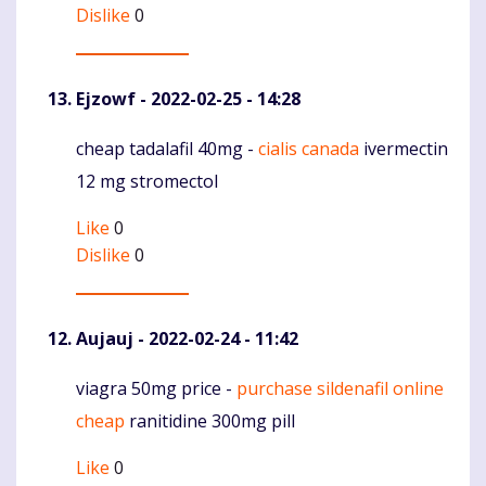
Dislike
0
Ejzowf
- 2022-02-25 - 14:28
cheap tadalafil 40mg -
cialis canada
ivermectin
Komentaras
12 mg stromectol
Like
0
Dislike
0
Aujauj
- 2022-02-24 - 11:42
viagra 50mg price -
purchase sildenafil online
Komentaras
cheap
ranitidine 300mg pill
Like
0