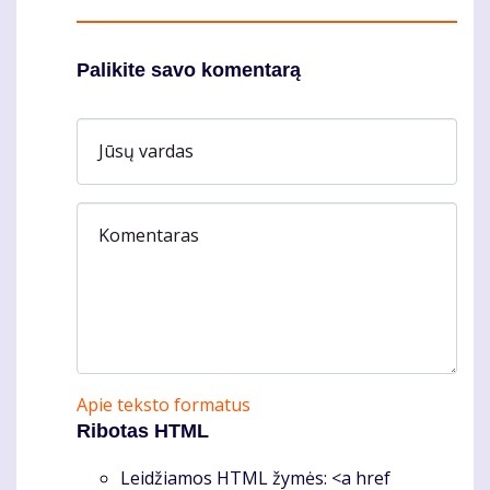
Palikite savo komentarą
Jūsų vardas
Komentaras
Apie teksto formatus
Ribotas HTML
Leidžiamos HTML žymės: <a href