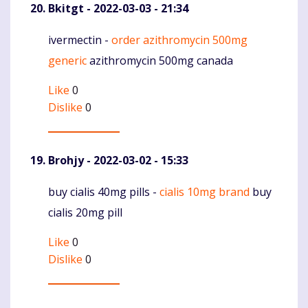
Bkitgt
- 2022-03-03 - 21:34
ivermectin -
order azithromycin 500mg
Komentaras
generic
azithromycin 500mg canada
Like
0
Dislike
0
Brohjy
- 2022-03-02 - 15:33
buy cialis 40mg pills -
cialis 10mg brand
buy
Komentaras
cialis 20mg pill
Like
0
Dislike
0