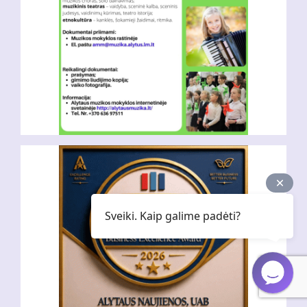
Sveiki. Kaip galime padėti?