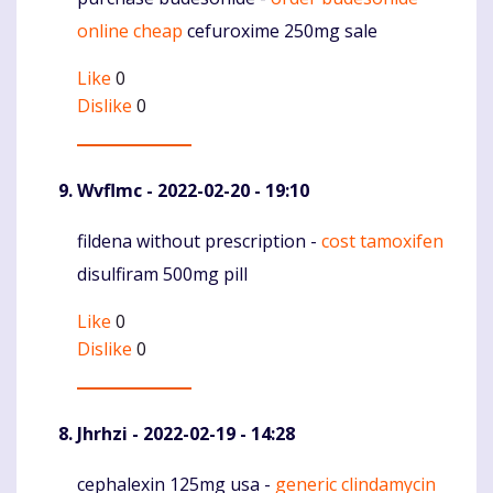
Komentaras
online cheap
cefuroxime 250mg sale
Like
0
Dislike
0
Wvflmc
- 2022-02-20 - 19:10
fildena without prescription -
cost tamoxifen
Komentaras
disulfiram 500mg pill
Like
0
Dislike
0
Jhrhzi
- 2022-02-19 - 14:28
cephalexin 125mg usa -
generic clindamycin
Komentaras