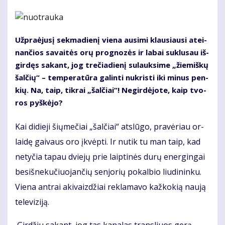
Už­pra­ė­ju­sį sek­ma­die­nį vie­na au­si­mi klau­siau­si at­ei­
nan­čios sa­vai­tės orų prog­no­zės ir la­bai su­klu­sau iš­
gir­dęs sa­kant, jog tre­čia­die­nį su­lauk­si­me „žie­miš­kų
šal­čių“ – tem­pe­ra­tū­ra ga­lin­ti nu­kris­ti iki mi­nus pen­
kių. Na, taip, tik­rai „šal­čiai“! Ne­gir­dė­jo­te, kaip tvo­
ros pyš­kė­jo?
Kai di­die­ji šių­me­čiai „šal­čiai“ at­slū­go, pra­vė­riau or­
lai­dę gai­vaus oro įkvėp­ti. Ir nu­tik tu man taip, kad
ne­ty­čia ta­pau dvie­jų prie laip­ti­nės du­rų ener­gin­gai
be­si­šne­ku­čiuo­jan­čių sen­jo­rių po­kal­bio liu­di­nin­ku.
Vie­na ant­rai aki­vaiz­džiai re­kla­ma­vo kaž­ko­kią nau­ją
te­le­vi­zi­ją.
Gir­džiu sa­kant, jog tas ka­na­las tran­sliuos ge­rą