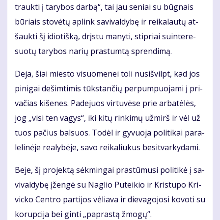
trauk­ti į ta­ry­bos dar­bą“, tai jau se­niai su būg­nais
bū­riais sto­vė­tų ap­link sa­vi­val­dy­bę ir rei­ka­lau­tų at­
šauk­ti šį idio­tiš­ką, drįs­tu ma­ny­ti, stip­riai su­in­te­re­
suo­tų ta­ry­bos na­rių pra­stum­tą spren­di­mą.
De­ja, šiai mies­to vi­suo­me­nei to­li nu­si­švilpt, kad jos
pi­ni­gai de­šim­ti­mis tūks­tan­čių per­pum­puo­ja­mi į pri­
va­čias ki­še­nes. Pa­de­juos vir­tu­vė­se prie ar­ba­tė­lės,
jog „vi­si ten va­gys“, iki ki­tų rin­ki­mų už­mirš ir vėl už
tuos pa­čius bal­suos. To­dėl ir gy­vuo­ja po­li­ti­kai pa­ra­
le­li­nė­je re­a­ly­bė­je, sa­vo rei­ka­liu­kus be­si­tvar­ky­da­mi.
Be­je, šį pro­jek­tą sėk­min­gai pra­stū­mu­si po­li­ti­kė į sa­
vi­val­dy­bę įžen­gė su Nag­lio Pu­tei­kio ir Kris­tu­po Kri­
vic­ko Cen­tro par­ti­jos vė­lia­va ir die­va­go­jo­si ko­vo­ti su
ko­rup­ci­ja bei gin­ti „pa­pras­tą žmo­gų“.