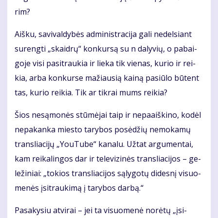
rim?
Aiš­ku, sa­vi­val­dy­bės ad­mi­nist­ra­ci­ja ga­li ne­del­siant
su­reng­ti „skaid­rų“ kon­kur­są su n da­ly­vių, o pa­bai­
go­je vi­si pa­si­trau­kia ir lie­ka tik vie­nas, ku­rio ir rei­
kia, ar­ba kon­kur­se ma­žiau­sią kai­ną pa­siū­lo bū­tent
tas, ku­rio rei­kia. Tik ar tik­rai mums rei­kia?
Šios ne­są­mo­nės stū­mė­jai taip ir ne­pa­aiš­ki­no, ko­dėl
ne­pa­kan­ka mies­to ta­ry­bos po­sė­džių ne­mo­ka­mų
tran­slia­ci­jų „You­Tu­be“ ka­na­lu. Už­tat ar­gu­men­tai,
kam rei­ka­lin­gos dar ir te­le­vi­zi­nės tran­slia­ci­jos – ge­
le­ži­niai: „to­kios tran­slia­ci­jos są­ly­go­tų di­des­nį vi­suo­
me­nės įsi­trau­ki­mą į ta­ry­bos dar­bą.“
Pa­sa­ky­siu at­vi­rai – jei ta vi­suo­me­nė no­rė­tų „įsi­