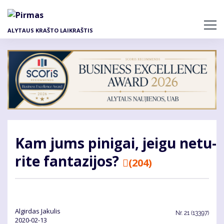
Pereiti
į
pagrindinį
ALYTAUS KRAŠTO LAIKRAŠTIS
turinį
Kam jums pi­ni­gai, jei­gu ne­tu­
ri­te fan­ta­zi­jos?
(204)
Algirdas Jakulis
Nr.
21 (13397)
2020-02-13