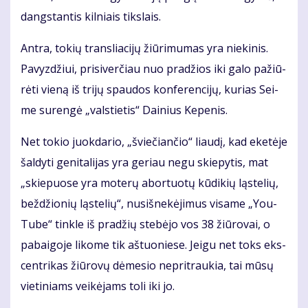
dangs­tan­tis kil­niais tiks­lais.
An­tra, to­kių tran­slia­ci­jų žiū­ri­mu­mas yra nie­ki­nis.
Pa­vyz­džiui, pri­si­ver­čiau nuo pra­džios iki ga­lo pa­žiū­
rė­ti vie­ną iš tri­jų spau­dos kon­fe­ren­ci­jų, ku­rias Sei­
me su­ren­gė „vals­tie­tis“ Dai­nius Ke­pe­nis.
Net to­kio juok­da­rio, „švie­čian­čio“ liau­dį, kad eke­tė­je
šal­dy­ti ge­ni­ta­li­jas yra ge­riau ne­gu skie­py­tis, mat
„skie­puo­se yra mo­te­rų abor­tuo­tų kū­di­kių ląs­te­lių,
bež­džio­nių ląs­te­lių“, nu­si­šne­kė­ji­mus vi­sa­me „You­
Tu­be“ tin­kle iš pra­džių ste­bė­jo vos 38 žiū­ro­vai, o
pa­bai­go­je li­ko­me tik aš­tuo­nie­se. Jei­gu net toks eks­
cen­tri­kas žiū­ro­vų dė­me­sio ne­pri­trau­kia, tai mū­sų
vie­ti­niams vei­kė­jams to­li iki jo.