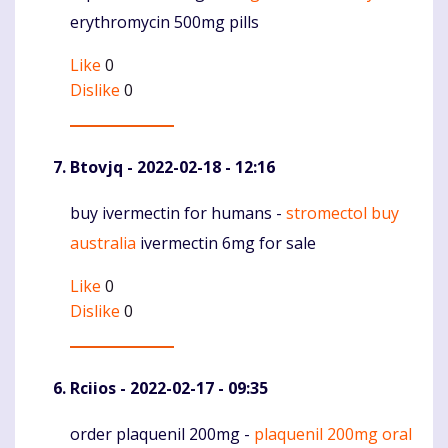
erythromycin 500mg pills
Like
0
Dislike
0
Btovjq
- 2022-02-18 - 12:16
buy ivermectin for humans -
stromectol buy
Komentaras
australia
ivermectin 6mg for sale
Like
0
Dislike
0
Rciios
- 2022-02-17 - 09:35
order plaquenil 200mg -
plaquenil 200mg oral
Komentaras