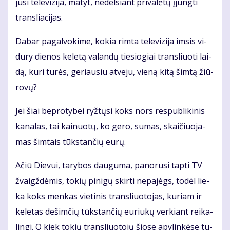
ju­si te­le­vi­zi­ja, ma­tyt, ne­del­siant pri­va­lė­tų įjung­ti
tran­slia­ci­jas.
Da­bar pa­gal­vo­ki­me, ko­kia rim­ta te­le­vi­zi­ja im­sis vi­
du­ry die­nos ke­le­tą va­lan­dų tie­sio­giai tran­sliuo­ti lai­
dą, ku­ri tu­rės, ge­riau­siu at­ve­ju, vie­ną ki­tą šim­tą žiū­
ro­vų?
Jei šiai be­pro­ty­bei ryž­tų­si koks nors res­pub­li­ki­nis
ka­na­las, tai kai­nuo­tų, ko ge­ro, su­mas, skai­čiuo­ja­
mas šim­tais tūks­tan­čių eu­rų.
Ačiū Die­vui, ta­ry­bos dau­gu­ma, pa­no­ru­si tap­ti TV
žvaigž­dė­mis, to­kių pi­ni­gų skir­ti ne­pa­jėgs, to­dėl lie­
ka koks men­kas vie­ti­nis tran­sliuo­to­jas, ku­riam ir
ke­le­tas de­šim­čių tūks­tan­čių eu­riu­kų ver­kiant rei­ka­
lin­gi. O kiek to­kių tran­sliuo­to­jų šio­se apy­lin­kė­se tu­