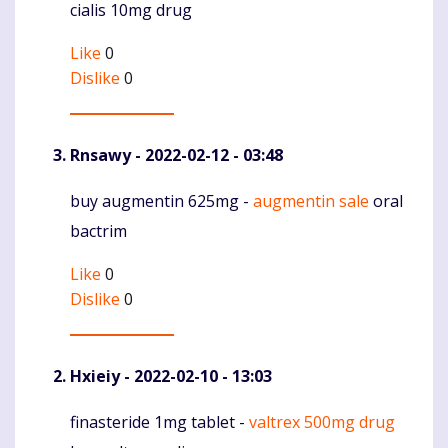
cialis 10mg drug
Like
0
Dislike
0
Rnsawy
- 2022-02-12 - 03:48
buy augmentin 625mg -
augmentin sale
oral
Komentaras
bactrim
Like
0
Dislike
0
Hxieiy
- 2022-02-10 - 13:03
finasteride 1mg tablet -
valtrex 500mg drug
Komentaras