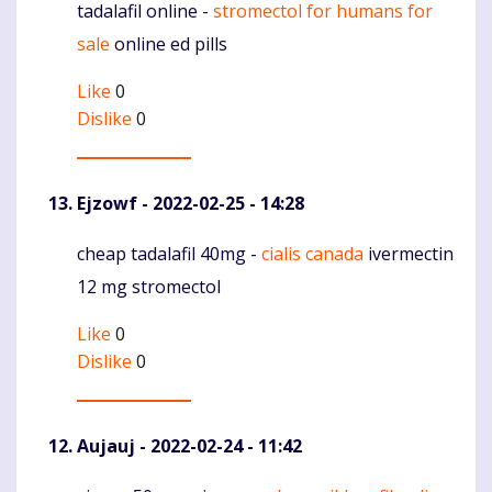
tadalafil online -
stromectol for humans for
Komentaras
sale
online ed pills
Like
0
Dislike
0
Ejzowf
- 2022-02-25 - 14:28
cheap tadalafil 40mg -
cialis canada
ivermectin
Komentaras
12 mg stromectol
Like
0
Dislike
0
Aujauj
- 2022-02-24 - 11:42