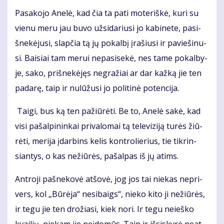
Pa­sa­ko­jo Ane­lė, kad čia ta pa­ti mo­te­riš­kė, ku­ri su
vie­nu me­ru jau bu­vo už­si­da­riu­si jo ka­bi­ne­te, pa­si­
šne­kė­ju­si, slap­čia tą jų po­kal­bį įra­šiu­si ir pa­vie­ši­nu­
si. Bai­siai tam me­rui ne­pa­si­se­kė, nes ta­me po­kal­by­
je, sa­ko, pri­šne­kė­jęs ne­gra­žiai ar dar kaž­ką jie ten
pa­da­rę, taip ir nu­lū­žu­si jo po­li­ti­nė po­ten­ci­ja.
Tai­gi, bus ką ten pa­žiū­rė­ti. Be to, Ane­lė sa­kė, kad
vi­si pa­šal­pi­nin­kai pri­va­lo­mai tą te­le­vi­zi­ją tu­rės žiū­
rė­ti, me­ri­ja įdar­bins ke­lis kon­tro­lie­rius, tie tik­rin­
sian­tys, o kas ne­žiū­rės, pa­šal­pas iš jų atims.
Ant­ro­ji pa­šne­ko­vė at­šo­vė, jog jos tai nie­kas ne­pri­
vers, kol „Bū­rė­ja“ ne­si­baigs“, nie­ko ki­to ji ne­žiū­rės,
ir te­gu jie ten dro­žia­si, kiek no­ri. Ir te­gu nei­eš­ko
kvai­lių, nie­kam jie ne­įdo­mūs. Taip ir iš­si­sky­rė neat­