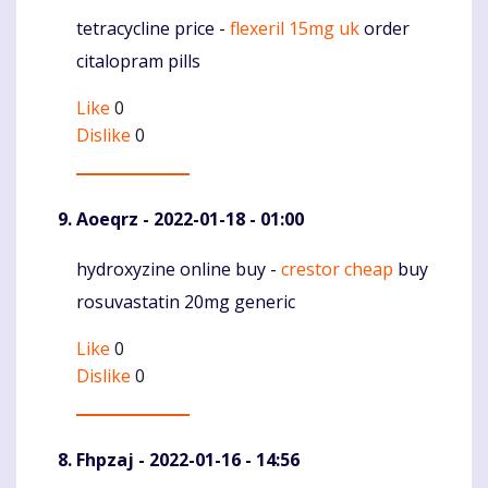
tetracycline price -
flexeril 15mg uk
order
Komentaras
citalopram pills
Like
0
Dislike
0
Aoeqrz
- 2022-01-18 - 01:00
hydroxyzine online buy -
crestor cheap
buy
Komentaras
rosuvastatin 20mg generic
Like
0
Dislike
0
Fhpzaj
- 2022-01-16 - 14:56