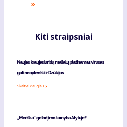
page
puslapis
page
puslapi
Last
page
Kiti straipsniai
Naujas kraujasiurbių mašalų platinamas virusas
gali neaplenkti ir Dzūkijos
Skaityti daugiau
„Meriška“ gelbėjimo tarnyba Alytuje?