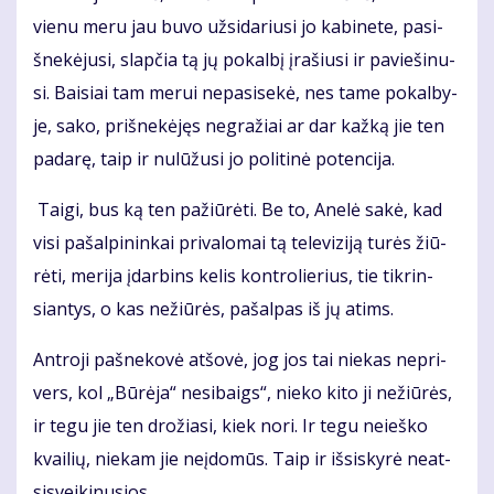
vie­nu me­ru jau bu­vo už­si­da­riu­si jo ka­bi­ne­te, pa­si­
šne­kė­ju­si, slap­čia tą jų po­kal­bį įra­šiu­si ir pa­vie­ši­nu­
si. Bai­siai tam me­rui ne­pa­si­se­kė, nes ta­me po­kal­by­
je, sa­ko, pri­šne­kė­jęs ne­gra­žiai ar dar kaž­ką jie ten
pa­da­rę, taip ir nu­lū­žu­si jo po­li­ti­nė po­ten­ci­ja.
Tai­gi, bus ką ten pa­žiū­rė­ti. Be to, Ane­lė sa­kė, kad
vi­si pa­šal­pi­nin­kai pri­va­lo­mai tą te­le­vi­zi­ją tu­rės žiū­
rė­ti, me­ri­ja įdar­bins ke­lis kon­tro­lie­rius, tie tik­rin­
sian­tys, o kas ne­žiū­rės, pa­šal­pas iš jų atims.
Ant­ro­ji pa­šne­ko­vė at­šo­vė, jog jos tai nie­kas ne­pri­
vers, kol „Bū­rė­ja“ ne­si­baigs“, nie­ko ki­to ji ne­žiū­rės,
ir te­gu jie ten dro­žia­si, kiek no­ri. Ir te­gu nei­eš­ko
kvai­lių, nie­kam jie ne­įdo­mūs. Taip ir iš­si­sky­rė neat­
si­svei­ki­nu­sios.