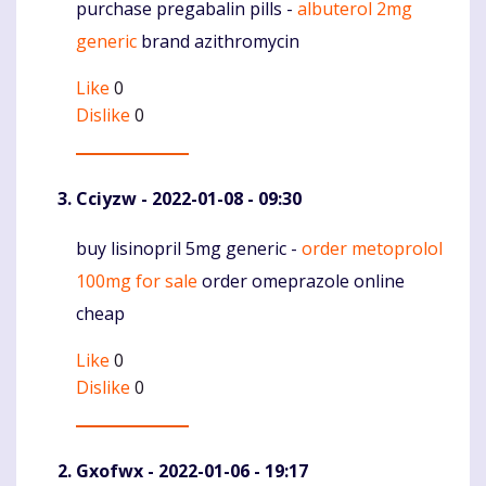
purchase pregabalin pills -
albuterol 2mg
Komentaras
generic
brand azithromycin
Like
0
Dislike
0
Cciyzw
- 2022-01-08 - 09:30
buy lisinopril 5mg generic -
order metoprolol
Komentaras
100mg for sale
order omeprazole online
cheap
Like
0
Dislike
0
Gxofwx
- 2022-01-06 - 19:17