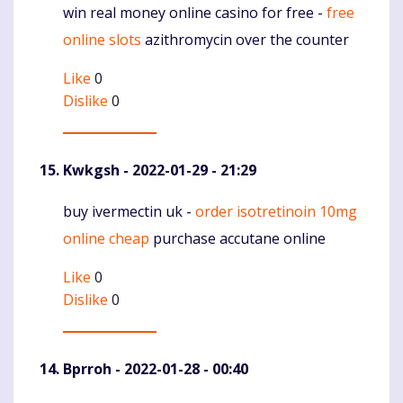
win real money online casino for free -
free
Komentaras
online slots
azithromycin over the counter
Like
0
Dislike
0
Kwkgsh
- 2022-01-29 - 21:29
buy ivermectin uk -
order isotretinoin 10mg
Komentaras
online cheap
purchase accutane online
Like
0
Dislike
0
Bprroh
- 2022-01-28 - 00:40