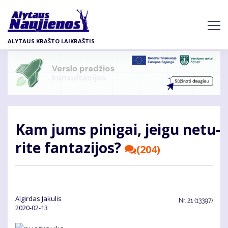
Pereiti
į
pagrindinį
ALYTAUS KRAŠTO LAIKRAŠTIS
turinį
Kam jums pi­ni­gai, jei­gu ne­tu­
ri­te fan­ta­zi­jos?
(204)
Algirdas Jakulis
Nr.
21 (13397)
2020-02-13