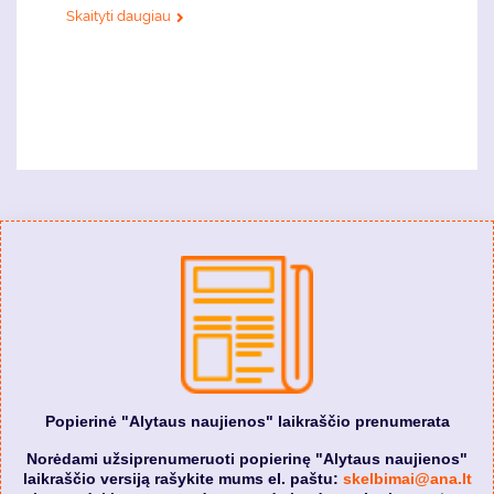
Skaityti daugiau
Popierinė "Alytaus naujienos" laikraščio prenumerata
Norėdami užsiprenumeruoti popierinę "Alytaus naujienos"
laikraščio versiją rašykite mums el. paštu:
skelbimai@ana.lt