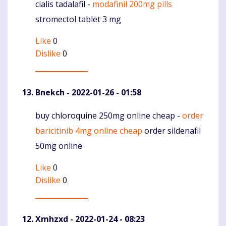
cialis tadalafil -
modafinil 200mg pills
Komentaras
stromectol tablet 3 mg
Like
0
Dislike
0
Bnekch
- 2022-01-26 - 01:58
buy chloroquine 250mg online cheap -
order
Komentaras
baricitinib 4mg online cheap
order sildenafil
50mg online
Like
0
Dislike
0
Xmhzxd
- 2022-01-24 - 08:23