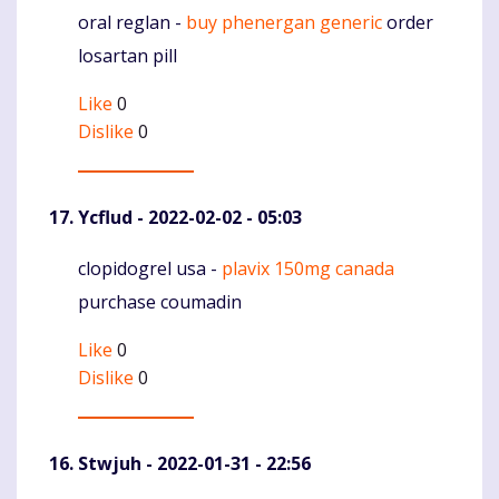
oral reglan -
buy phenergan generic
order
Komentaras
losartan pill
Like
0
Dislike
0
Ycflud
- 2022-02-02 - 05:03
clopidogrel usa -
plavix 150mg canada
Komentaras
purchase coumadin
Like
0
Dislike
0
Stwjuh
- 2022-01-31 - 22:56