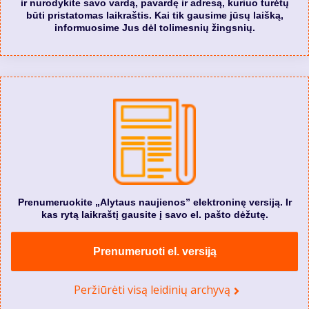
ir nurodykite savo vardą, pavardę ir adresą, kuriuo turėtų
būti pristatomas laikraštis. Kai tik gausime jūsų laišką,
informuosime Jus dėl tolimesnių žingsnių.
Prenumeruokite „Alytaus naujienos” elektroninę versiją. Ir
kas rytą laikraštį gausite į savo el. pašto dėžutę.
Prenumeruoti el. versiją
Peržiūrėti visą leidinių archyvą