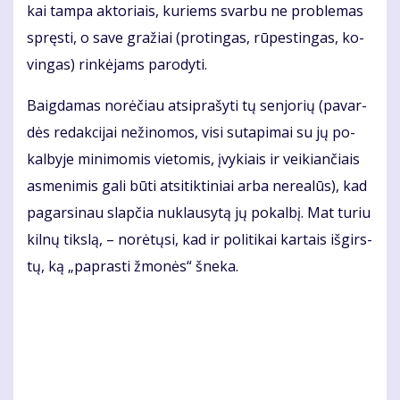
kai tam­pa ak­to­riais, ku­riems svar­bu ne pro­ble­mas
spręs­ti, o sa­ve gra­žiai (pro­tin­gas, rū­pes­tin­gas, ko­
vin­gas) rin­kė­jams pa­ro­dy­ti.
Baig­da­mas no­rė­čiau at­si­pra­šy­ti tų sen­jo­rių (pa­var­
dės re­dak­ci­jai ne­ži­no­mos, vi­si su­ta­pi­mai su jų po­
kal­by­je mi­ni­mo­mis vie­to­mis, įvy­kiais ir vei­kian­čiais
as­me­ni­mis ga­li bū­ti at­si­tik­ti­niai ar­ba ne­re­a­lūs), kad
pa­gar­si­nau slap­čia nu­klau­sy­tą jų po­kal­bį. Mat tu­riu
kil­nų tiks­lą, – no­rė­tų­si, kad ir po­li­ti­kai kar­tais iš­girs­
tų, ką „pa­pras­ti žmo­nės“ šne­ka.