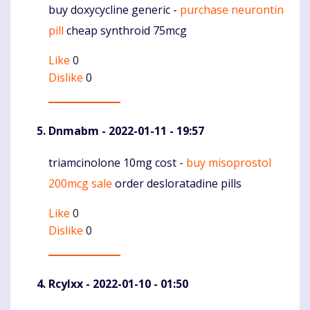
buy doxycycline generic -
purchase neurontin
Komentaras
pill
cheap synthroid 75mcg
Like
0
Dislike
0
Dnmabm
- 2022-01-11 - 19:57
triamcinolone 10mg cost -
buy misoprostol
Komentaras
200mcg sale
order desloratadine pills
Like
0
Dislike
0
Rcylxx
- 2022-01-10 - 01:50