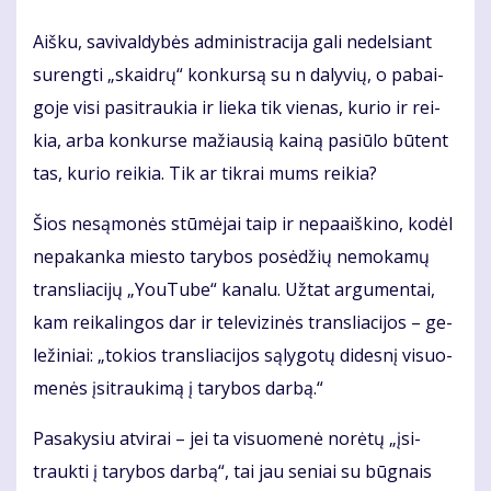
Aiš­ku, sa­vi­val­dy­bės ad­mi­nist­ra­ci­ja ga­li ne­del­siant
su­reng­ti „skaid­rų“ kon­kur­są su n da­ly­vių, o pa­bai­
go­je vi­si pa­si­trau­kia ir lie­ka tik vie­nas, ku­rio ir rei­
kia, ar­ba kon­kur­se ma­žiau­sią kai­ną pa­siū­lo bū­tent
tas, ku­rio rei­kia. Tik ar tik­rai mums rei­kia?
Šios ne­są­mo­nės stū­mė­jai taip ir ne­pa­aiš­ki­no, ko­dėl
ne­pa­kan­ka mies­to ta­ry­bos po­sė­džių ne­mo­ka­mų
tran­slia­ci­jų „You­Tu­be“ ka­na­lu. Už­tat ar­gu­men­tai,
kam rei­ka­lin­gos dar ir te­le­vi­zi­nės tran­slia­ci­jos – ge­
le­ži­niai: „to­kios tran­slia­ci­jos są­ly­go­tų di­des­nį vi­suo­
me­nės įsi­trau­ki­mą į ta­ry­bos dar­bą.“
Pa­sa­ky­siu at­vi­rai – jei ta vi­suo­me­nė no­rė­tų „įsi­
trauk­ti į ta­ry­bos dar­bą“, tai jau se­niai su būg­nais