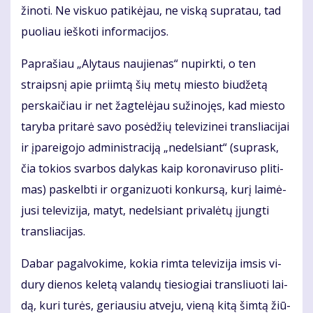
ži­no­ti. Ne vis­kuo pa­ti­kė­jau, ne vis­ką su­pra­tau, tad
puo­liau ieš­ko­ti in­for­ma­ci­jos.
Pa­pra­šiau „Aly­taus nau­jie­nas“ nu­pirk­ti, o ten
straips­nį apie pri­im­tą šių me­tų mies­to biu­dže­tą
per­skai­čiau ir net žag­te­lė­jau su­ži­no­jęs, kad mies­to
ta­ry­ba pri­ta­rė sa­vo po­sė­džių te­le­vi­zi­nei tran­slia­ci­jai
ir įpa­rei­go­jo ad­mi­nist­ra­ci­ją „ne­del­siant“ (su­prask,
čia to­kios svar­bos da­ly­kas kaip ko­ro­na­vi­ru­so pli­ti­
mas) pa­skelb­ti ir or­ga­ni­zuo­ti kon­kur­są, ku­rį lai­mė­
ju­si te­le­vi­zi­ja, ma­tyt, ne­del­siant pri­va­lė­tų įjung­ti
tran­slia­ci­jas.
Da­bar pa­gal­vo­ki­me, ko­kia rim­ta te­le­vi­zi­ja im­sis vi­
du­ry die­nos ke­le­tą va­lan­dų tie­sio­giai tran­sliuo­ti lai­
dą, ku­ri tu­rės, ge­riau­siu at­ve­ju, vie­ną ki­tą šim­tą žiū­