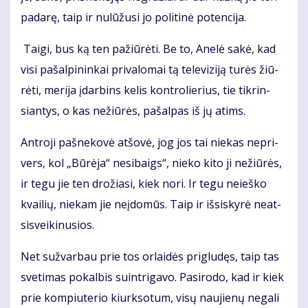
pa­da­rę, taip ir nu­lū­žu­si jo po­li­ti­nė po­ten­ci­ja.
Tai­gi, bus ką ten pa­žiū­rė­ti. Be to, Ane­lė sa­kė, kad
vi­si pa­šal­pi­nin­kai pri­va­lo­mai tą te­le­vi­zi­ją tu­rės žiū­
rė­ti, me­ri­ja įdar­bins ke­lis kon­tro­lie­rius, tie tik­rin­
sian­tys, o kas ne­žiū­rės, pa­šal­pas iš jų atims.
Ant­ro­ji pa­šne­ko­vė at­šo­vė, jog jos tai nie­kas ne­pri­
vers, kol „Bū­rė­ja“ ne­si­baigs“, nie­ko ki­to ji ne­žiū­rės,
ir te­gu jie ten dro­žia­si, kiek no­ri. Ir te­gu nei­eš­ko
kvai­lių, nie­kam jie ne­įdo­mūs. Taip ir iš­si­sky­rė neat­
si­svei­ki­nu­sios.
Net suž­var­bau prie tos or­lai­dės pri­glu­dęs, taip tas
sve­ti­mas po­kal­bis su­in­tri­ga­vo. Pa­si­ro­do, kad ir kiek
prie kom­piu­te­rio kiurk­so­tum, vi­sų nau­jie­nų ne­ga­li