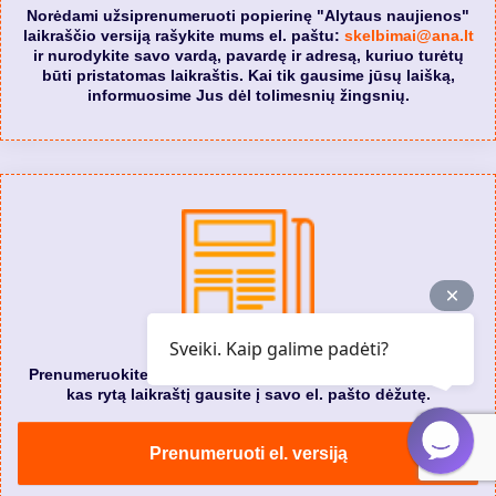
Norėdami užsiprenumeruoti popierinę "Alytaus naujienos"
laikraščio versiją rašykite mums el. paštu:
skelbimai@ana.lt
ir nurodykite savo vardą, pavardę ir adresą, kuriuo turėtų
būti pristatomas laikraštis. Kai tik gausime jūsų laišką,
informuosime Jus dėl tolimesnių žingsnių.
Sveiki. Kaip galime padėti?
Prenumeruokite „Alytaus naujienos” elektroninę versiją. Ir
kas rytą laikraštį gausite į savo el. pašto dėžutę.
Prenumeruoti el. versiją