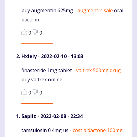
buy augmentin 625mg -
augmentin sale
oral
Komentaras
bactrim
0
0
Hxieiy
- 2022-02-10 - 13:03
finasteride 1mg tablet -
valtrex 500mg drug
Komentaras
buy valtrex online
0
0
Sapiiz
- 2022-02-08 - 22:34
tamsulosin 0.4mg us -
cost aldactone 100mg
Komentaras