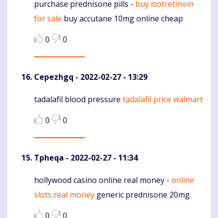
purchase prednisone pills -
buy isotretinoin
Komentaras
for sale
buy accutane 10mg online cheap
0
0
Cepezhgq
- 2022-02-27 - 13:29
tadalafil blood pressure
tadalafil price walmart
Komentaras
0
0
Tpheqa
- 2022-02-27 - 11:34
hollywood casino online real money -
online
Komentaras
slots real money
generic prednisone 20mg
0
0