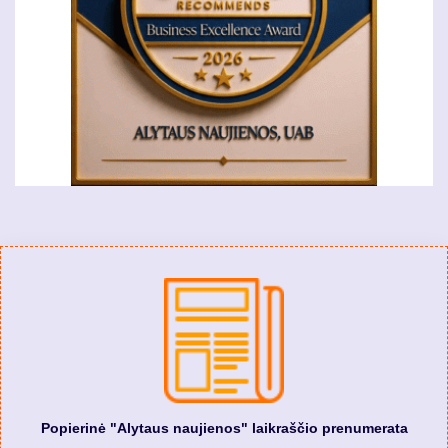
Popierinė "Alytaus naujienos" laikraščio prenumerata