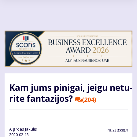
Pereiti
į
pagrindinį
turinį
Kam jums pi­ni­gai, jei­gu ne­tu­
ri­te fan­ta­zi­jos?
(204)
Algirdas Jakulis
Nr.
21 (13397)
2020-02-13