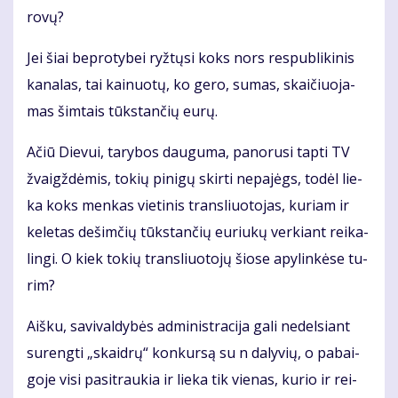
ro­vų?
Jei šiai be­pro­ty­bei ryž­tų­si koks nors res­pub­li­ki­nis
ka­na­las, tai kai­nuo­tų, ko ge­ro, su­mas, skai­čiuo­ja­
mas šim­tais tūks­tan­čių eu­rų.
Ačiū Die­vui, ta­ry­bos dau­gu­ma, pa­no­ru­si tap­ti TV
žvaigž­dė­mis, to­kių pi­ni­gų skir­ti ne­pa­jėgs, to­dėl lie­
ka koks men­kas vie­ti­nis tran­sliuo­to­jas, ku­riam ir
ke­le­tas de­šim­čių tūks­tan­čių eu­riu­kų ver­kiant rei­ka­
lin­gi. O kiek to­kių tran­sliuo­to­jų šio­se apy­lin­kė­se tu­
rim?
Aiš­ku, sa­vi­val­dy­bės ad­mi­nist­ra­ci­ja ga­li ne­del­siant
su­reng­ti „skaid­rų“ kon­kur­są su n da­ly­vių, o pa­bai­
go­je vi­si pa­si­trau­kia ir lie­ka tik vie­nas, ku­rio ir rei­