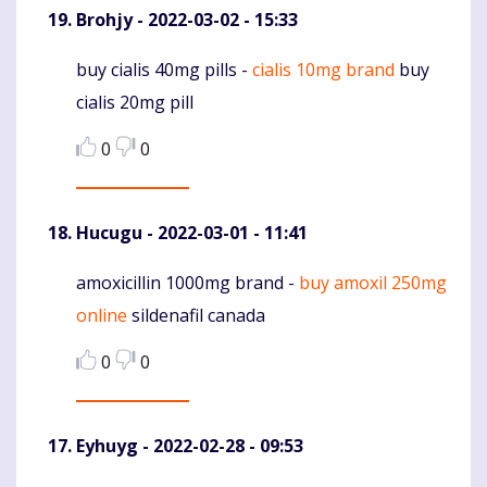
Brohjy
- 2022-03-02 - 15:33
buy cialis 40mg pills -
cialis 10mg brand
buy
Komentaras
cialis 20mg pill
0
0
Hucugu
- 2022-03-01 - 11:41
amoxicillin 1000mg brand -
buy amoxil 250mg
Komentaras
online
sildenafil canada
0
0
Eyhuyg
- 2022-02-28 - 09:53