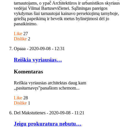
tarnautojams, o ypač Architektūros ir urbanistikos skyriaus
vedėjai Vilmai Bartusevičienei. Sąžiningas pareigos
vykdymas šiai tarnautojai kainavo persekiojimą tarnyboje,
griežtą papeikimą ir beveik metus bylinėjimosi dėl jo
panaikinimo.
Like
27
Dislike
2
Opaaa
- 2020-09-08 - 12:31
Reiškia vyriausias…
Komentaras
Reiškia vyriausias architektas daug kam
,,pasitarnavęs”panašiom schemom...
Like
28
Dislike
1
Del Makstutienes
- 2020-09-08 - 11:21
Jeigu prokuratura nebutu…