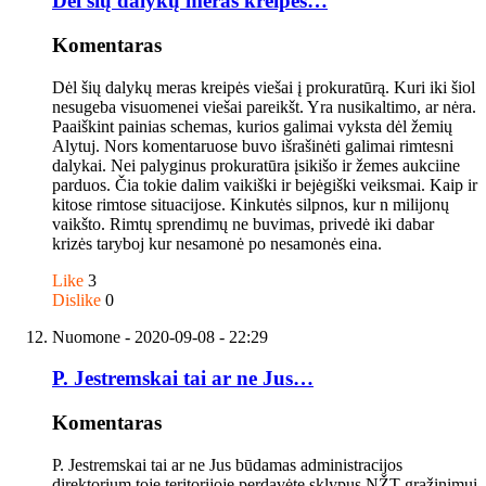
Dėl šių dalykų meras kreipės…
Komentaras
Dėl šių dalykų meras kreipės viešai į prokuratūrą. Kuri iki šiol
nesugeba visuomenei viešai pareikšt. Yra nusikaltimo, ar nėra.
Paaiškint painias schemas, kurios galimai vyksta dėl žemių
Alytuj. Nors komentaruose buvo išrašinėti galimai rimtesni
dalykai. Nei palyginus prokuratūra įsikišo ir žemes aukciine
parduos. Čia tokie dalim vaikiški ir bejėgiški veiksmai. Kaip ir
kitose rimtose situacijose. Kinkutės silpnos, kur n milijonų
vaikšto. Rimtų sprendimų ne buvimas, privedė iki dabar
krizės taryboj kur nesamonė po nesamonės eina.
Like
3
Dislike
0
Nuomone
- 2020-09-08 - 22:29
P. Jestremskai tai ar ne Jus…
Komentaras
P. Jestremskai tai ar ne Jus būdamas administracijos
direktorium toje teritorijoje perdavėte sklypus NŽT grąžinimui