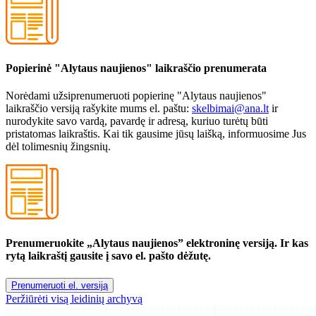
Popierinė "Alytaus naujienos" laikraščio prenumerata
Norėdami užsiprenumeruoti popierinę "Alytaus naujienos"
laikraščio versiją rašykite mums el. paštu:
skelbimai@ana.lt
ir
nurodykite savo vardą, pavardę ir adresą, kuriuo turėtų būti
pristatomas laikraštis. Kai tik gausime jūsų laišką, informuosime Jus
dėl tolimesnių žingsnių.
Prenumeruokite „Alytaus naujienos” elektroninę versiją. Ir kas
rytą laikraštį gausite į savo el. pašto dėžutę.
Prenumeruoti el. versiją
Peržiūrėti visą leidinių archyvą