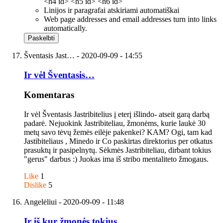
<h4 id> <h5 id> <h6 id>
Linijos ir paragrafai atskiriami automatiškai
Web page addresses and email addresses turn into links
automatically.
Šventasis Jast…
- 2020-09-09 - 14:55
Ir vėl Šventasis…
Komentaras
Ir vėl Šventasis Jastribitelius į eterį išlindo- atseit garą darbą
padarė. Nejuokink Jastribiteliau, žmonėms, kurie laukė 30
metų savo tėvų žemės eilėje pakenkei? KAM? Ogi, tam kad
Jastibiteliaus , Minedo ir Co paskirtas direktorius per otkatus
prasuktų ir pasipelnytų. Sėkmės Jastribiteliau, dirbant tokius
"gerus" darbus :) Juokas ima iš stribo mentaliteto žmogaus.
Like
1
Dislike
5
Angelėliui
- 2020-09-09 - 11:48
Ir iš kur žmonės tokius…