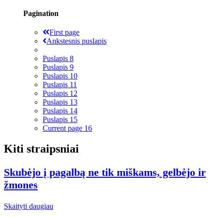
Pagination
First page
Ankstesnis puslapis
Puslapis
8
Puslapis
9
Puslapis
10
Puslapis
11
Puslapis
12
Puslapis
13
Puslapis
14
Puslapis
15
Current page
16
Kiti straipsniai
Skubėjo į pagalbą ne tik miškams, gelbėjo ir
žmones
Skaityti daugiau