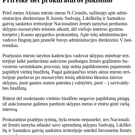
Prieš me­tus Aly­taus mies­to me­ras N.Ce­siu­lis, su­ži­no­jęs apie ad­mi­
nist­ra­ci­jos di­rek­to­riaus R.Juo­nio Su­dva­jų, Li­kiš­kė­lių ir San­tai­kos
gat­vių san­kir­tos te­ri­to­ri­jo­je Nacionalinei žemės tarnybai per­duo­tus
skly­pus nuo­sa­vy­bės tei­sėms at­kur­ti, dėl vie­šo­jo in­te­re­so gy­ni­mo
krei­pė­si į Kau­no apy­gar­dos pro­ku­ra­tū­rą. Apie to­kį ad­mi­nist­ra­ci­jos
va­do­vo žings­nį jam pra­ne­šė bu­vęs ad­mi­nist­ra­ci­jos di­rek­to­rius V.Jast­
rems­kas.
Pra­ėju­sios mies­to ta­ry­bos ka­den­ci­jos va­do­vai skly­pus mi­nė­to­je te­ri­
to­ri­jo­je lai­kė par­da­vi­mui auk­cio­ne pa­si­bai­gus že­mės grą­ži­ni­mo bu­
vu­siems sa­vi­nin­kams pro­ce­sui, taip siek­ta pa­pil­do­mo­mis pa­ja­mo­mis
pa­pil­dy­ti vie­ti­nį biu­dže­tą. Pa­gal ga­lio­jan­čius tei­sės ak­tus mies­to te­ri­
to­ri­jo­je par­da­vus po nuo­sa­vy­bės tei­sių at­kū­ri­mo li­ku­sius lais­vus
skly­pus, pu­sė gau­tos su­mos pa­ten­ka į vals­ty­bės, pu­sė – į sa­vi­val­dy­
bės biu­dže­tą.
Bū­tent dėl nu­skriaus­to vie­ti­nio biu­dže­to ne­ga­vus pa­pil­do­mų pi­ni­gų
už auk­cio­nuo­se ga­li­mus par­duo­ti skly­pus me­ras ir ėmė­si gin­ti vie­šą
in­te­re­są.
Pro­ku­ra­tū­rai pra­dė­jus ty­ri­mą, by­la teis­mo ne­pa­sie­kė, nes Na­cio­na­li­
nė že­mės tar­ny­ba at­šau­kė sa­vo spren­di­mą skly­pus Su­dva­jų, Li­kiš­kė­
lių ir San­tai­kos gat­vių san­kir­tos te­ri­to­ri­jo­je su­teik­ti bu­vu­siems že­mės