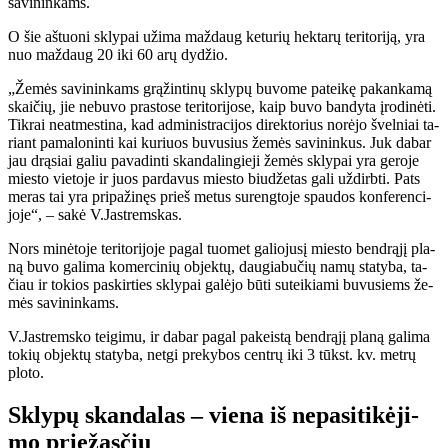
sa­vi­nin­kams.
O šie aš­tuo­ni skly­pai už­ima maž­daug ke­tu­rių hek­ta­rų te­ri­to­ri­ją, yra
nuo maž­daug 20 iki 60 arų dy­džio.
„Že­mės sa­vi­nin­kams grą­žin­ti­nų skly­pų bu­vo­me pa­tei­kę pa­kan­ka­mą
skai­čių, jie ne­bu­vo pra­sto­se te­ri­to­ri­jo­se, kaip bu­vo ban­dy­ta įro­di­nė­ti.
Tik­rai ne­at­mes­ti­na, kad ad­mi­nist­ra­ci­jos di­rek­to­rius no­rė­jo švel­niai ta­
riant pa­ma­lo­nin­ti kai ku­riuos bu­vu­sius že­mės sa­vi­nin­kus. Juk da­bar
jau drą­siai ga­liu pa­va­din­ti skan­da­lin­gie­ji že­mės skly­pai yra ge­ro­je
mies­to vie­to­je ir juos par­da­vus mies­to biu­dže­tas ga­li už­dirb­ti. Pats
me­ras tai yra pri­pa­ži­nęs prieš me­tus su­reng­to­je spau­dos kon­fe­ren­ci­
jo­je“, – sa­kė V.Jast­rems­kas.
Nors mi­nė­to­je te­ri­to­ri­jo­je pa­gal tuo­met ga­lio­ju­sį mies­to ben­drą­jį pla­
ną bu­vo ga­li­ma ko­mer­ci­nių ob­jek­tų, dau­gia­bu­čių na­mų sta­ty­ba, ta­
čiau ir to­kios pa­skir­ties skly­pai ga­lė­jo bū­ti su­tei­kia­mi bu­vu­siems že­
mės sa­vi­nin­kams.
V.Jast­rems­ko tei­gi­mu, ir da­bar pa­gal pa­keis­tą ben­drą­jį pla­ną ga­li­ma
to­kių ob­jek­tų sta­ty­ba, net­gi pre­ky­bos cen­trų iki 3 tūkst. kv. met­rų
plo­to.
Skly­pų skan­da­las – vie­na iš ne­pa­si­ti­kė­ji­
mo prie­žas­čių