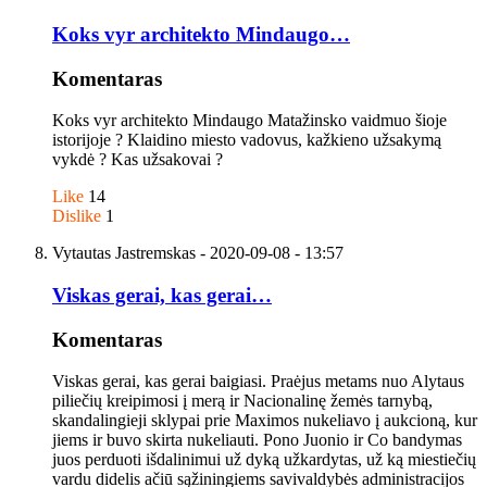
Koks vyr architekto Mindaugo…
Komentaras
Koks vyr architekto Mindaugo Matažinsko vaidmuo šioje
istorijoje ? Klaidino miesto vadovus, kažkieno užsakymą
vykdė ? Kas užsakovai ?
Like
14
Dislike
1
Vytautas Jastremskas
- 2020-09-08 - 13:57
Viskas gerai, kas gerai…
Komentaras
Viskas gerai, kas gerai baigiasi. Praėjus metams nuo Alytaus
piliečių kreipimosi į merą ir Nacionalinę žemės tarnybą,
skandalingieji sklypai prie Maximos nukeliavo į aukcioną, kur
jiems ir buvo skirta nukeliauti. Pono Juonio ir Co bandymas
juos perduoti išdalinimui už dyką užkardytas, už ką miestiečių
vardu didelis ačiū sąžiningiems savivaldybės administracijos