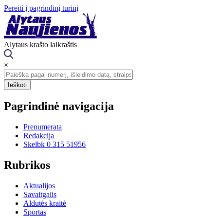
Pereiti į pagrindinį turinį
Alytaus krašto laikraštis
×
Pagrindinė navigacija
Prenumerata
Redakcija
Skelbk 0 315 51956
Rubrikos
Aktualijos
Savaitgalis
Aldutės kraitė
Sportas