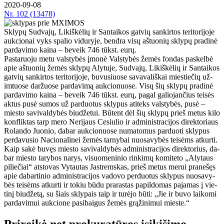
2020-09-08
Nr.
102 (13478)
Skly­pų Su­dva­jų, Li­kiš­kė­lių ir San­tai­kos gat­vių san­kir­tos te­ri­to­ri­jo­je
auk­cio­nai vyks spa­lio vi­du­ry­je, ben­dra vi­sų aštuonių skly­pų pra­di­nė
par­da­vi­mo kai­na – be­veik 746 tūkst. eu­rų.
Pas­ta­ruo­ju me­tu vals­ty­bės įmo­nė Vals­ty­bės že­mės fon­das pa­skel­bė
apie aš­tuo­nių že­mės skly­pų Aly­tu­je, Su­dva­jų, Li­kiš­kė­lių ir San­tai­kos
gat­vių san­kir­tos te­ri­to­ri­jo­je, bu­vu­siuo­se sa­va­va­liš­kai mies­tie­čių už­
im­tuo­se dar­žuo­se par­da­vi­mą auk­cio­nuo­se. Vi­sų šių skly­pų pra­di­nė
par­da­vi­mo kai­na – be­veik 746 tūkst. eu­rų, pa­gal ga­lio­jan­čius tei­sės
ak­tus pu­sė su­mos už par­duo­tus skly­pus ati­teks vals­ty­bės, pu­sė –
mies­to sa­vi­val­dy­bės biu­dže­tui. Bū­tent dėl šių skly­pų prieš me­tus ki­lo
kon­flik­tas tarp me­ro Ne­ri­jaus Ce­siu­lio ir ad­mi­nist­ra­ci­jos di­rek­to­riaus
Ro­lan­do Juo­nio, da­bar auk­cio­nuo­se nu­ma­to­mus par­duo­ti skly­pus
per­da­vu­sio Na­cio­na­li­nei že­mės tar­ny­bai nuo­sa­vy­bės tei­sėms at­kur­ti.
Kaip sa­kė bu­vęs mies­to sa­vi­val­dy­bės ad­mi­nist­ra­ci­jos di­rek­to­rius, da­
bar mies­to ta­ry­bos na­rys, vi­suo­me­ni­nio rin­ki­mų ko­mi­te­to „Aly­taus
pi­lie­čiai“ at­sto­vas Vy­tau­tas Jast­rems­kas, prieš me­tus me­rui pra­ne­šęs
apie da­bar­ti­nio ad­mi­nist­ra­ci­jos va­do­vo per­duo­tus skly­pus nuo­sa­vy­
bės tei­sėms at­kur­ti ir to­kiu bū­du pra­ras­tas pa­pil­do­mas pa­ja­mas į vie­
ti­nį biu­dže­tą, su šiais skly­pais taip ir tu­rė­jo bū­ti: „Jie ir bu­vo lai­ko­mi
par­da­vi­mui auk­cio­ne pa­si­bai­gus že­mės grą­ži­ni­mui mies­te.“
Pri­rei­kė net pro­ku­ra­tū­ros įsi­ki­ši­mo