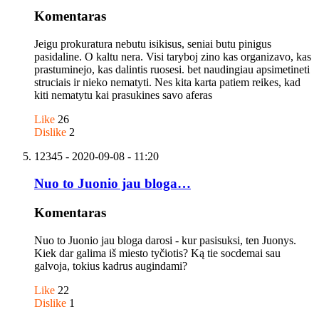
Komentaras
Jeigu prokuratura nebutu isikisus, seniai butu pinigus
pasidaline. O kaltu nera. Visi taryboj zino kas organizavo, kas
prastuminejo, kas dalintis ruosesi. bet naudingiau apsimetineti
struciais ir nieko nematyti. Nes kita karta patiem reikes, kad
kiti nematytu kai prasukines savo aferas
Like
26
Dislike
2
12345
- 2020-09-08 - 11:20
Nuo to Juonio jau bloga…
Komentaras
Nuo to Juonio jau bloga darosi - kur pasisuksi, ten Juonys.
Kiek dar galima iš miesto tyčiotis? Ką tie socdemai sau
galvoja, tokius kadrus augindami?
Like
22
Dislike
1