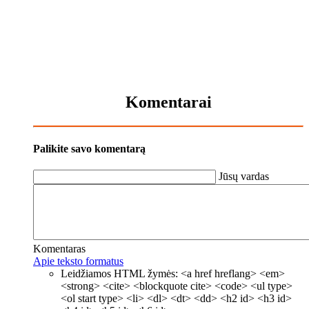
Komentarai
Palikite savo komentarą
Jūsų vardas
Komentaras
Apie teksto formatus
Leidžiamos HTML žymės: <a href hreflang> <em>
<strong> <cite> <blockquote cite> <code> <ul type>
<ol start type> <li> <dl> <dt> <dd> <h2 id> <h3 id>