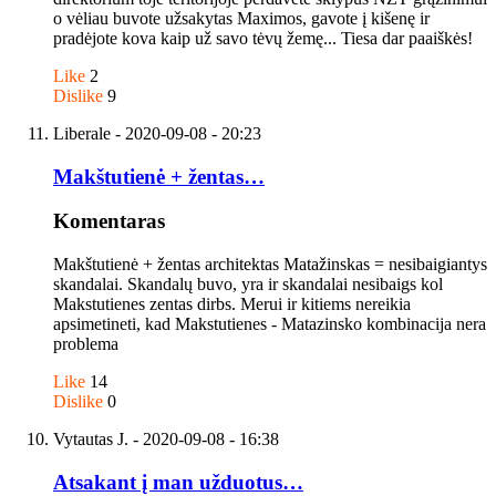
o vėliau buvote užsakytas Maximos, gavote į kišenę ir
pradėjote kova kaip už savo tėvų žemę... Tiesa dar paaiškės!
Like
2
Dislike
9
Liberale
- 2020-09-08 - 20:23
Makštutienė + žentas…
Komentaras
Makštutienė + žentas architektas Matažinskas = nesibaigiantys
skandalai. Skandalų buvo, yra ir skandalai nesibaigs kol
Makstutienes zentas dirbs. Merui ir kitiems nereikia
apsimetineti, kad Makstutienes - Matazinsko kombinacija nera
problema
Like
14
Dislike
0
Vytautas J.
- 2020-09-08 - 16:38
Atsakant į man užduotus…