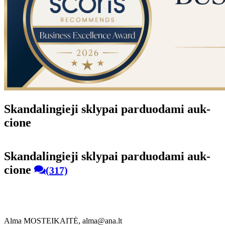
Skan­da­lin­gie­ji skly­pai par­duo­da­mi auk­
cio­ne
Skan­da­lin­gie­ji skly­pai par­duo­da­mi auk­
cio­ne
(317)
Alma MOSTEIKAITĖ, alma@ana.lt