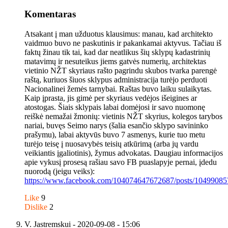
Komentaras
Atsakant į man užduotus klausimus: manau, kad architekto
vaidmuo buvo ne paskutinis ir pakankamai aktyvus. Tačiau iš
faktų žinau tik tai, kad dar neatlikus šių sklypų kadastrinių
matavimų ir nesuteikus jiems gatvės numerių, architektas
vietinio NŽT skyriaus rašto pagrindu skubos tvarka parengė
raštą, kuriuos šiuos sklypus administracija turėjo perduoti
Nacionalinei žemės tarnybai. Raštas buvo laiku sulaikytas.
Kaip įprasta, jis gimė per skyriaus vedėjos išeigines ar
atostogas. Šiais sklypais labai domėjosi ir savo nuomonę
reiškė nemažai žmonių: vietinis NŽT skyrius, kolegos tarybos
nariai, buvęs Seimo narys (šalia esančio sklypo savininko
prašymu), labai aktyvūs buvo 7 asmenys, kurie tuo metu
turėjo teisę į nuosavybės teisių atkūrimą (arba jų vardu
veikiantis įgaliotinis), žymus advokatas. Daugiau informacijos
apie vykusį prosesą rašiau savo FB puaslapyje pernai, įdedu
nuorodą (jeigu veiks):
https://www.facebook.com/104074647672687/posts/10499085
Like
9
Dislike
2
V. Jastremskui
- 2020-09-08 - 15:06