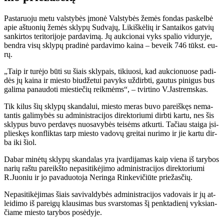
Pas­ta­ruo­ju me­tu vals­ty­bės įmo­nė Vals­ty­bės že­mės fon­das pa­skel­bė
apie aš­tuo­nių že­mės skly­pų Su­dva­jų, Li­kiš­kė­lių ir San­tai­kos gat­vių
san­kir­tos te­ri­to­ri­jo­je par­davimą. Jų auk­cio­nai vyks spa­lio vi­du­ry­je,
ben­dra vi­sų skly­pų pra­di­nė par­da­vi­mo kai­na – be­veik 746 tūkst. eu­
rų.
„Taip ir tu­rė­jo bū­ti su šiais skly­pais, ti­kiuo­si, kad auk­cio­nuo­se pa­di­
dės jų kai­na ir mies­to biu­dže­tui pa­vyks už­dirb­ti, gau­tus pi­ni­gus bus
ga­li­ma pa­nau­do­ti mies­tie­čių reik­mėms“, – tvir­ti­no V.Jast­rems­kas.
Tik ki­lus šių skly­pų skan­da­lui, mies­to me­ras bu­vo pa­reiš­kęs ne­ma­
tan­tis ga­li­my­bės su ad­mi­nist­ra­ci­jos di­rek­to­riu­mi dirb­ti kar­tu, nes šis
skly­pus bu­vo per­da­vęs nuo­sa­vy­bės tei­sėms at­kur­ti. Ta­čiau stai­ga įsi­
plies­kęs kon­flik­tas tarp mies­to va­do­vų grei­tai nu­ri­mo ir jie kar­tu dir­
ba iki šiol.
Da­bar mi­nė­tų skly­pų skan­da­las yra įvar­di­ja­mas kaip vie­na iš ta­ry­bos
na­rių raš­tu pa­reikš­to ne­pa­si­ti­kė­ji­mo ad­mi­nist­ra­ci­jos di­rek­to­riu­mi
R.Juo­niu ir jo pa­va­duo­to­ja Ne­rin­ga Rin­ke­vi­čiū­te prie­žas­čių.
Ne­pa­si­ti­kė­ji­mas šiais sa­vi­val­dy­bės ad­mi­nist­ra­ci­jos va­do­vais ir jų at­
lei­di­mo iš pa­rei­gų klau­si­mas bus svars­to­mas šį penk­ta­die­nį vyk­sian­
čia­me mies­to ta­ry­bos po­sė­dy­je.