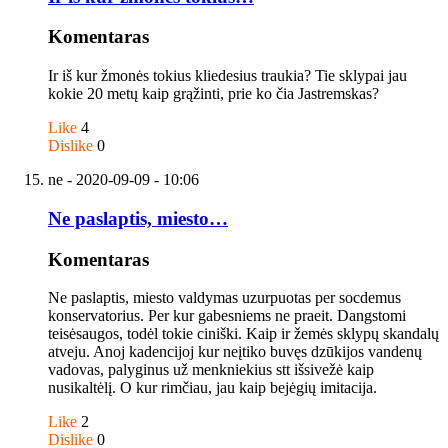
Komentaras
Ir iš kur žmonės tokius kliedesius traukia? Tie sklypai jau
kokie 20 metų kaip grąžinti, prie ko čia Jastremskas?
Like
4
Dislike
0
ne
- 2020-09-09 - 10:06
Ne paslaptis, miesto…
Komentaras
Ne paslaptis, miesto valdymas uzurpuotas per socdemus
konservatorius. Per kur gabesniems ne praeit. Dangstomi
teisėsaugos, todėl tokie ciniški. Kaip ir žemės sklypų skandalų
atveju. Anoj kadencijoj kur neįtiko buvęs dzūkijos vandenų
vadovas, palyginus už menkniekius stt išsivežė kaip
nusikaltėlį. O kur rimčiau, jau kaip bejėgių imitacija.
Like
2
Dislike
0