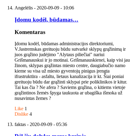
Angelėlis
- 2020-09-09 - 10:06
Įdomu kodėl, būdamas…
Komentaras
Įdomu kodėl, būdamas administracijos direktoriumi,
V.Jastremskas greituoju būdu sutvarkė sklypų grąžinimą ir
juos grąžino judėjimo "Alytaus piliečiai" nariui
Grišmanauskui ir jo motinai. Grišmanauskienei, kaip visi jau
žinom, sklypas grąžintas miesto centre, daugiabučio namo
kieme su visa už miesto gyventojų pinigus įrengta
ifrastruktūra - asfaltu, lietaus kanalizacija ir kt. Šiai poniai
greituoju būdu dar grąžinti sklypai prie poliklinikos ir kitur.
Tai kas čia ? Ne afera ? Saviems grąžina, o kitiems vietoje
grąžintinos žemės špyga taukuota ar ubagiška išmoka už
nusavintas žemes ?
Like
1
Dislike
4
faktas
- 2020-09-09 - 05:36