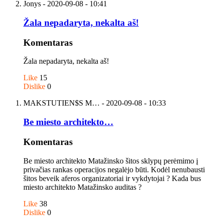
Jonys
- 2020-09-08 - 10:41
Žala nepadaryta, nekalta aš!
Komentaras
Žala nepadaryta, nekalta aš!
Like
15
Dislike
0
MAKSTUTIEN$S M…
- 2020-09-08 - 10:33
Be miesto architekto…
Komentaras
Be miesto architekto Matažinsko šitos sklypų perėmimo į
privačias rankas operacijos negalėjo būti. Kodėl nenubausti
šitos beveik aferos organizatoriai ir vykdytojai ? Kada bus
miesto architekto Matažinsko auditas ?
Like
38
Dislike
0