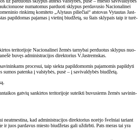
os už par­duo­tus skly­pus ati­teks vals­ty­bės, pu­sė – mies­to sa­vi­val­dy­bės
 auk­cio­nuo­se nu­ma­to­mus par­duo­ti skly­pus per­da­vu­sio Na­cio­na­li­nei
o­me­ni­nio rin­ki­mų ko­mi­te­to „Aly­taus pi­lie­čiai“ at­sto­vas Vy­tau­tas Jast­
as pa­pil­do­mas pa­ja­mas į vie­ti­nį biu­dže­tą, su šiais skly­pais taip ir tu­rė­
an­kir­tos te­ri­to­ri­jo­je Nacionalinei žemės tarnybai per­duo­tus skly­pus nuo­
­ne­šė bu­vęs ad­mi­nist­ra­ci­jos di­rek­to­rius V.Jast­rems­kas.
 sa­vi­nin­kams pro­ce­sui, taip siek­ta pa­pil­do­mo­mis pa­ja­mo­mis pa­pil­dy­ti
tos su­mos pa­ten­ka į vals­ty­bės, pu­sė – į sa­vi­val­dy­bės biu­dže­tą.
są.
tai­kos gat­vių san­kir­tos te­ri­to­ri­jo­je su­teik­ti bu­vu­siems že­mės sa­vi­nin­
ne­at­mes­ti­na, kad ad­mi­nist­ra­ci­jos di­rek­to­rius no­rė­jo švel­niai ta­riant
­je ir juos par­da­vus mies­to biu­dže­tas ga­li už­dirb­ti. Pats me­ras tai yra