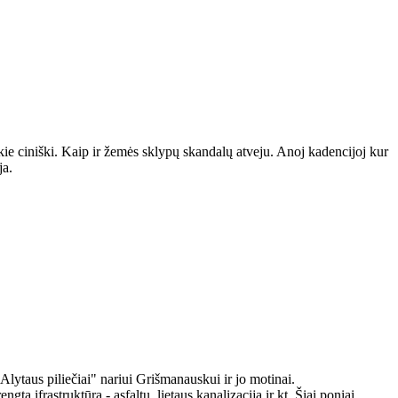
ie ciniški. Kaip ir žemės sklypų skandalų atveju. Anoj kadencijoj kur
ja.
lytaus piliečiai" nariui Grišmanauskui ir jo motinai.
 ifrastruktūra - asfaltu, lietaus kanalizacija ir kt. Šiai poniai