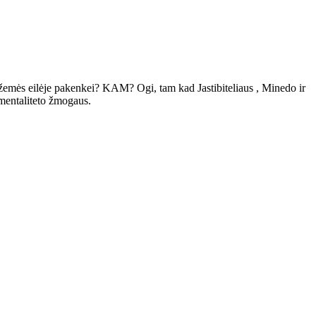
vų žemės eilėje pakenkei? KAM? Ogi, tam kad Jastibiteliaus , Minedo ir
 mentaliteto žmogaus.