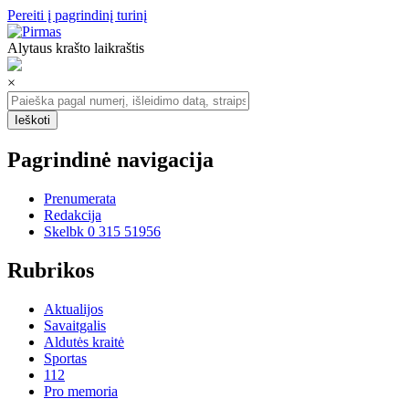
Pereiti į pagrindinį turinį
Alytaus krašto laikraštis
×
Pagrindinė navigacija
Prenumerata
Redakcija
Skelbk 0 315 51956
Rubrikos
Aktualijos
Savaitgalis
Aldutės kraitė
Sportas
112
Pro memoria