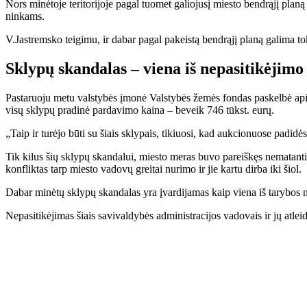
Nors mi­nė­to­je te­ri­to­ri­jo­je pa­gal tuo­met ga­lio­ju­sį mies­to ben­drą­jį pla
nin­kams.
V.Jast­rems­ko tei­gi­mu, ir da­bar pa­gal pa­keis­tą ben­drą­jį pla­ną ga­li­ma to
Skly­pų skan­da­las – vie­na iš ne­pa­si­ti­kė­ji­mo
Pas­ta­ruo­ju me­tu vals­ty­bės įmo­nė Vals­ty­bės že­mės fon­das pa­skel­bė apie 
vi­sų skly­pų pra­di­nė par­da­vi­mo kai­na – be­veik 746 tūkst. eu­rų.
„Taip ir tu­rė­jo bū­ti su šiais skly­pais, ti­kiuo­si, kad auk­cio­nuo­se pa­di­d
Tik ki­lus šių skly­pų skan­da­lui, mies­to me­ras bu­vo pa­reiš­kęs ne­ma­tan­tis 
kon­flik­tas tarp mies­to va­do­vų grei­tai nu­ri­mo ir jie kar­tu dir­ba iki šiol.
Da­bar mi­nė­tų skly­pų skan­da­las yra įvar­di­ja­mas kaip vie­na iš ta­ry­bos na­ri
Ne­pa­si­ti­kė­ji­mas šiais sa­vi­val­dy­bės ad­mi­nist­ra­ci­jos va­do­vais ir jų at