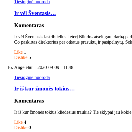
Tiesioginė nuoroda
Ir vėl Šventasis…
Komentaras
Ir vėl Šventasis Jastribitelius į eterį išlindo- atseit garą dar
Co paskirtas direktorius per otkatus prasuktų ir pasipelnytų. Sėk
Like
1
Dislike
5
Angelėliui
- 2020-09-09 - 11:48
Tiesioginė nuoroda
Ir iš kur žmonės tokius…
Komentaras
Ir iš kur žmonės tokius kliedesius traukia? Tie sklypai jau kokie
Like
4
Dislike
0