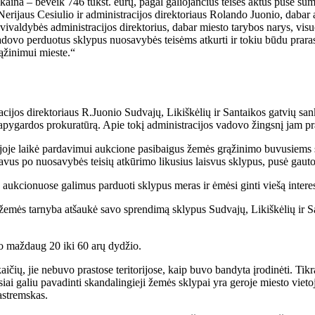
kai­na – be­veik 746 tūkst. eu­rų, pa­gal ga­lio­jan­čius tei­sės ak­tus pu­sė su­m
­ri­jaus Ce­siu­lio ir ad­mi­nist­ra­ci­jos di­rek­to­riaus Ro­lan­do Juo­nio, da­bar
val­dy­bės ad­mi­nist­ra­ci­jos di­rek­to­rius, da­bar mies­to ta­ry­bos na­rys, vi­su
­do­vo per­duo­tus skly­pus nuo­sa­vy­bės tei­sėms at­kur­ti ir to­kiu bū­du pra­ras­t
ą­ži­ni­mui mies­te.“
­ci­jos di­rek­to­riaus R.Juo­nio Su­dva­jų, Li­kiš­kė­lių ir San­tai­kos gat­vių s
 apy­gar­dos pro­ku­ra­tū­rą. Apie to­kį ad­mi­nist­ra­ci­jos va­do­vo žings­nį jam pra
­ri­jo­je lai­kė par­da­vi­mui auk­cio­ne pa­si­bai­gus že­mės grą­ži­ni­mo bu­vu­siems
par­da­vus po nuo­sa­vy­bės tei­sių at­kū­ri­mo li­ku­sius lais­vus skly­pus, pu­sė gau­
auk­cio­nuo­se ga­li­mus par­duo­ti skly­pus me­ras ir ėmė­si gin­ti vie­šą in­te­re­
 že­mės tar­ny­ba at­šau­kė sa­vo spren­di­mą skly­pus Su­dva­jų, Li­kiš­kė­lių ir San­
a nuo maž­daug 20 iki 60 arų dy­džio.
 jie ne­bu­vo pra­sto­se te­ri­to­ri­jo­se, kaip bu­vo ban­dy­ta įro­di­nė­ti. Tik­rai 
ai ga­liu pa­va­din­ti skan­da­lin­gie­ji že­mės skly­pai yra ge­ro­je mies­to vie­to
ast­rems­kas.