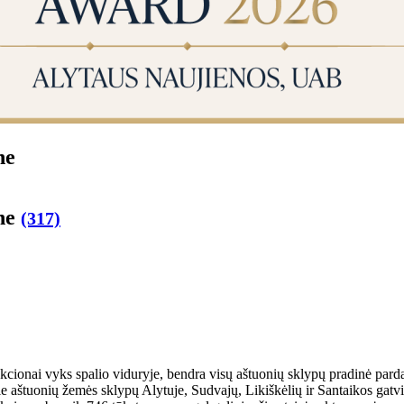
ne
­ne
(317)
je auk­cio­nai vyks spa­lio vi­du­ry­je, ben­dra vi­sų aštuonių skly­pų pra­di­nė pa
­tuo­nių že­mės skly­pų Aly­tu­je, Su­dva­jų, Li­kiš­kė­lių ir San­tai­kos gat­vių san­