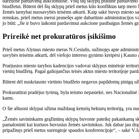
dar­žuo­se par­da­vi­mą auk­cio­nuo­se. Vi­sų šių skly­pų pra­di­nė par­da­vi­mo 
biu­dže­tui. Bū­tent dėl šių skly­pų prieš me­tus ki­lo kon­flik­tas tarp me­ro Ne
že­mės tar­ny­bai nuo­sa­vy­bės tei­sėms at­kur­ti. Kaip sa­kė bu­vęs mies­to sa­vi­
rems­kas, prieš me­tus me­rui pra­ne­šęs apie da­bar­ti­nio ad­mi­nist­ra­ci­jos va
jo bū­ti: „Jie ir bu­vo lai­ko­mi par­da­vi­mui auk­cio­ne pa­si­bai­gus že­mės gr
Pri­rei­kė net pro­ku­ra­tū­ros įsi­ki­ši­mo
Prieš me­tus Aly­taus mies­to me­ras N.Ce­siu­lis, su­ži­no­jęs apie ad­mi­nist­ra
sa­vy­bės tei­sėms at­kur­ti, dėl vie­šo­jo in­te­re­so gy­ni­mo krei­pė­si į Kau­no
Pra­ėju­sios mies­to ta­ry­bos ka­den­ci­jos va­do­vai skly­pus mi­nė­to­je te­ri­to
vie­ti­nį biu­dže­tą. Pa­gal ga­lio­jan­čius tei­sės ak­tus mies­to te­ri­to­ri­jo­je 
Bū­tent dėl nu­skriaus­to vie­ti­nio biu­dže­to ne­ga­vus pa­pil­do­mų pi­ni­gų už 
Pro­ku­ra­tū­rai pra­dė­jus ty­ri­mą, by­la teis­mo ne­pa­sie­kė, nes Na­cio­na­li­nė
kams.
O šie aš­tuo­ni skly­pai už­ima maž­daug ke­tu­rių hek­ta­rų te­ri­to­ri­ją, yr
„Že­mės sa­vi­nin­kams grą­žin­ti­nų skly­pų bu­vo­me pa­tei­kę pa­kan­ka­mą skai­čių,
pa­ma­lo­nin­ti kai ku­riuos bu­vu­sius že­mės sa­vi­nin­kus. Juk da­bar jau drą­si
pri­pa­ži­nęs prieš me­tus su­reng­to­je spau­dos kon­fe­ren­ci­jo­je“, – sa­kė V.J