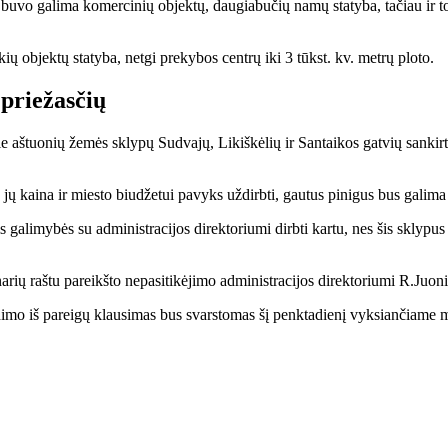
­ną bu­vo ga­li­ma ko­mer­ci­nių ob­jek­tų, dau­gia­bu­čių na­mų sta­ty­ba, ta­čiau ir 
­kių ob­jek­tų sta­ty­ba, net­gi pre­ky­bos cen­trų iki 3 tūkst. kv. met­rų plo­to.
 prie­žas­čių
aš­tuo­nių že­mės skly­pų Su­dva­jų, Li­kiš­kė­lių ir San­tai­kos gat­vių san­kir­to
ės jų kai­na ir mies­to biu­dže­tui pa­vyks už­dirb­ti, gau­tus pi­ni­gus bus ga­li­m
ga­li­my­bės su ad­mi­nist­ra­ci­jos di­rek­to­riu­mi dirb­ti kar­tu, nes šis skly­pus
ų raš­tu pa­reikš­to ne­pa­si­ti­kė­ji­mo ad­mi­nist­ra­ci­jos di­rek­to­riu­mi R.Juo­ni
­lei­di­mo iš pa­rei­gų klau­si­mas bus svars­to­mas šį penk­ta­die­nį vyk­sian­čia­me m