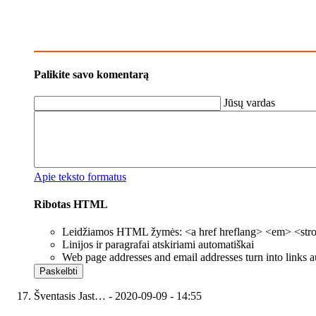
Palikite savo komentarą
Jūsų vardas
Apie teksto formatus
Ribotas HTML
Leidžiamos HTML žymės: <a href hreflang> <em> <strong
Linijos ir paragrafai atskiriami automatiškai
Web page addresses and email addresses turn into links a
Šventasis Jast…
- 2020-09-09 - 14:55