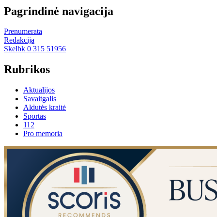
Pagrindinė navigacija
Prenumerata
Redakcija
Skelbk 0 315 51956
Rubrikos
Aktualijos
Savaitgalis
Aldutės kraitė
Sportas
112
Pro memoria