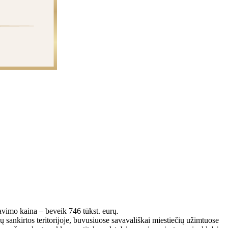
r­da­vi­mo kai­na – be­veik 746 tūkst. eu­rų.
kir­tos te­ri­to­ri­jo­je, bu­vu­siuo­se sa­va­va­liš­kai mies­tie­čių už­im­tuo­se