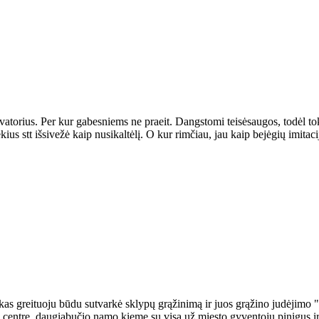
torius. Per kur gabesniems ne praeit. Dangstomi teisėsaugos, todėl tok
 stt išsivežė kaip nusikaltėlį. O kur rimčiau, jau kaip bejėgių imitaci
s greituoju būdu sutvarkė sklypų grąžinimą ir juos grąžino judėjimo "A
entre, daugiabučio namo kieme su visa už miesto gyventojų pinigus įrengta