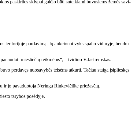
to­kios pa­skir­ties skly­pai ga­lė­jo bū­ti su­tei­kia­mi bu­vu­siems že­mės sa­vi­
s te­ri­to­ri­jo­je par­davimą. Jų auk­cio­nai vyks spa­lio vi­du­ry­je, ben­dra
a pa­nau­do­ti mies­tie­čių reik­mėms“, – tvir­ti­no V.Jast­rems­kas.
 bu­vo per­da­vęs nuo­sa­vy­bės tei­sėms at­kur­ti. Ta­čiau stai­ga įsi­plies­kęs
u ir jo pa­va­duo­to­ja Ne­rin­ga Rin­ke­vi­čiū­te prie­žas­čių.
ies­to ta­ry­bos po­sė­dy­je.