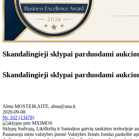
Skan­da­lin­gie­ji skly­pai par­duo­da­mi auk­cio­
Skan­da­lin­gie­ji skly­pai par­duo­da­mi auk­cio
Alma MOSTEIKAITĖ, alma@ana.lt
2020-09-08
Nr.
102 (13478)
Skly­pų Su­dva­jų, Li­kiš­kė­lių ir San­tai­kos gat­vių san­kir­tos te­ri­to­ri­jo­
Pas­ta­ruo­ju me­tu vals­ty­bės įmo­nė Vals­ty­bės že­mės fon­das pa­skel­bė apie aš