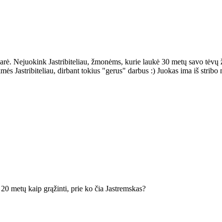
bą padarė. Nejuokink Jastribiteliau, žmonėms, kurie laukė 30 metų savo tė
mės Jastribiteliau, dirbant tokius "gerus" darbus :) Juokas ima iš stribo
 20 metų kaip grąžinti, prie ko čia Jastremskas?