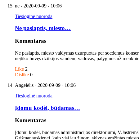
ne
- 2020-09-09 - 10:06
Tiesioginė nuoroda
Ne paslaptis, miesto…
Komentaras
Ne paslaptis, miesto valdymas uzurpuotas per socdemus konserva
neįtiko buvęs dzūkijos vandenų vadovas, palyginus už menkniekius
Like
2
Dislike
0
Angelėlis
- 2020-09-09 - 10:06
Tiesioginė nuoroda
Įdomu kodėl, būdamas…
Komentaras
Įdomu kodėl, būdamas administracijos direktoriumi, V.Jastremska
Grišmanauskienei, kaip visi jau žinom, sklypas grąžintas miesto c