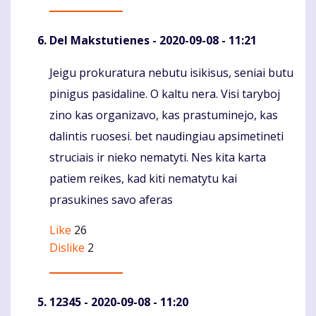
Del Makstutienes
- 2020-09-08 - 11:21
Jeigu prokuratura nebutu isikisus, seniai butu
Komentaras
pinigus pasidaline. O kaltu nera. Visi taryboj
zino kas organizavo, kas prastuminejo, kas
dalintis ruosesi. bet naudingiau apsimetineti
struciais ir nieko nematyti. Nes kita karta
patiem reikes, kad kiti nematytu kai
prasukines savo aferas
Like
26
Dislike
2
12345
- 2020-09-08 - 11:20