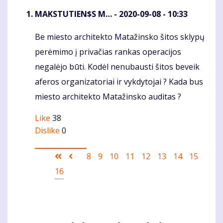
MAKSTUTIEN$S M…
- 2020-09-08 - 10:33
Be miesto architekto Matažinsko šitos sklypų
Komentaras
perėmimo į privačias rankas operacijos
negalėjo būti. Kodėl nenubausti šitos beveik
aferos organizatoriai ir vykdytojai ? Kada bus
miesto architekto Matažinsko auditas ?
Like
38
Dislike
0
Pagination
First
Ankstesnis
Puslapis
8
Puslapis
9
Puslapis
10
Puslapis
11
Puslapis
12
Puslapis
13
Puslapis
14
Puslapis
15
Current
16
page
puslapis
page