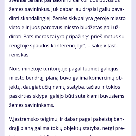
švel­niai ta­riant pa­ma­lo­nin­ti kai ku­riuos bu­vu­sius
že­mės sa­vi­nin­kus. Juk da­bar jau drą­siai ga­liu pa­va­
din­ti skan­da­lin­gie­ji že­mės skly­pai yra ge­ro­je mies­to
vie­to­je ir juos par­da­vus mies­to biu­dže­tas ga­li už­
dirb­ti. Pats me­ras tai yra pri­pa­ži­nęs prieš me­tus su­
reng­to­je spau­dos kon­fe­ren­ci­jo­je“, – sa­kė V.Jast­
rems­kas.
Nors mi­nė­to­je te­ri­to­ri­jo­je pa­gal tuo­met ga­lio­ju­sį
mies­to ben­drą­jį pla­ną bu­vo ga­li­ma ko­mer­ci­nių ob­
jek­tų, dau­gia­bu­čių na­mų sta­ty­ba, ta­čiau ir to­kios
pa­skir­ties skly­pai ga­lė­jo bū­ti su­tei­kia­mi bu­vu­siems
že­mės sa­vi­nin­kams.
V.Jast­rems­ko tei­gi­mu, ir da­bar pa­gal pa­keis­tą ben­
drą­jį pla­ną ga­li­ma to­kių ob­jek­tų sta­ty­ba, net­gi pre­