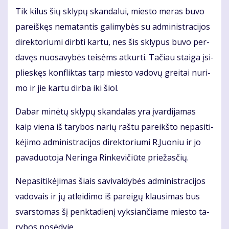
Tik ki­lus šių skly­pų skan­da­lui, mies­to me­ras bu­vo
pa­reiš­kęs ne­ma­tan­tis ga­li­my­bės su ad­mi­nist­ra­ci­jos
di­rek­to­riu­mi dirb­ti kar­tu, nes šis skly­pus bu­vo per­
da­vęs nuo­sa­vy­bės tei­sėms at­kur­ti. Ta­čiau stai­ga įsi­
plies­kęs kon­flik­tas tarp mies­to va­do­vų grei­tai nu­ri­
mo ir jie kar­tu dir­ba iki šiol.
Da­bar mi­nė­tų skly­pų skan­da­las yra įvar­di­ja­mas
kaip vie­na iš ta­ry­bos na­rių raš­tu pa­reikš­to ne­pa­si­ti­
kė­ji­mo ad­mi­nist­ra­ci­jos di­rek­to­riu­mi R.Juo­niu ir jo
pa­va­duo­to­ja Ne­rin­ga Rin­ke­vi­čiū­te prie­žas­čių.
Ne­pa­si­ti­kė­ji­mas šiais sa­vi­val­dy­bės ad­mi­nist­ra­ci­jos
va­do­vais ir jų at­lei­di­mo iš pa­rei­gų klau­si­mas bus
svars­to­mas šį penk­ta­die­nį vyk­sian­čia­me mies­to ta­
ry­bos po­sė­dy­je.