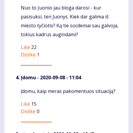
Nuo to Juonio jau bloga darosi - kur
Komentaras
pasisuksi, ten Juonys. Kiek dar galima iš
miesto tyčiotis? Ką tie socdemai sau galvoja,
tokius kadrus augindami?
Like
22
Dislike
1
Įdomu
- 2020-09-08 - 11:04
Įdomu, kaip meras pakomentuos situaciją?
Komentaras
Like
15
Dislike
0