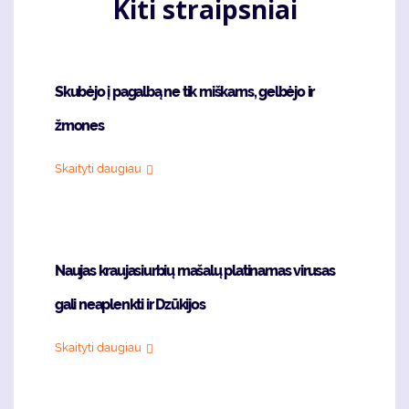
Kiti straipsniai
Skubėjo į pagalbą ne tik miškams, gelbėjo ir
žmones
Skaityti daugiau
Naujas kraujasiurbių mašalų platinamas virusas
gali neaplenkti ir Dzūkijos
Skaityti daugiau