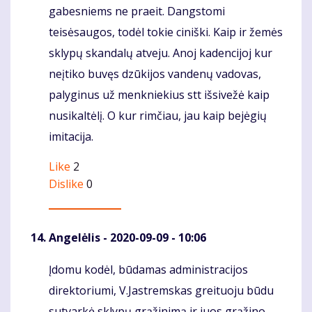
gabesniems ne praeit. Dangstomi
teisėsaugos, todėl tokie ciniški. Kaip ir žemės
sklypų skandalų atveju. Anoj kadencijoj kur
neįtiko buvęs dzūkijos vandenų vadovas,
palyginus už menkniekius stt išsivežė kaip
nusikaltėlį. O kur rimčiau, jau kaip bejėgių
imitacija.
Like
2
Dislike
0
Angelėlis
- 2020-09-09 - 10:06
Įdomu kodėl, būdamas administracijos
Komentaras
direktoriumi, V.Jastremskas greituoju būdu
sutvarkė sklypų grąžinimą ir juos grąžino