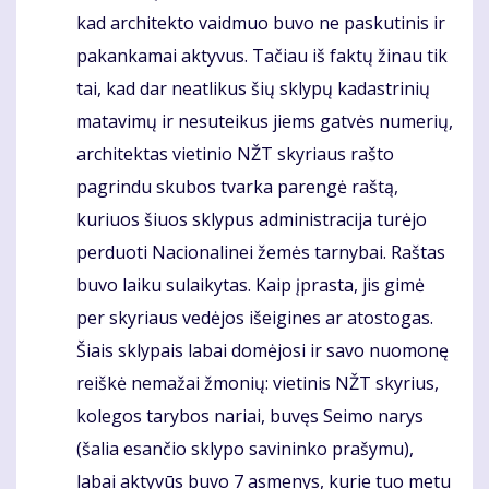
kad architekto vaidmuo buvo ne paskutinis ir
pakankamai aktyvus. Tačiau iš faktų žinau tik
tai, kad dar neatlikus šių sklypų kadastrinių
matavimų ir nesuteikus jiems gatvės numerių,
architektas vietinio NŽT skyriaus rašto
pagrindu skubos tvarka parengė raštą,
kuriuos šiuos sklypus administracija turėjo
perduoti Nacionalinei žemės tarnybai. Raštas
buvo laiku sulaikytas. Kaip įprasta, jis gimė
per skyriaus vedėjos išeigines ar atostogas.
Šiais sklypais labai domėjosi ir savo nuomonę
reiškė nemažai žmonių: vietinis NŽT skyrius,
kolegos tarybos nariai, buvęs Seimo narys
(šalia esančio sklypo savininko prašymu),
labai aktyvūs buvo 7 asmenys, kurie tuo metu