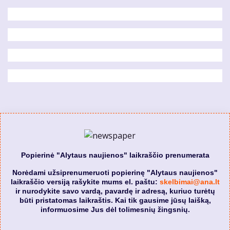
Popierinė "Alytaus naujienos" laikraščio prenumerata
Norėdami užsiprenumeruoti popierinę "Alytaus naujienos"
laikraščio versiją rašykite mums el. paštu:
skelbimai@ana.lt
ir nurodykite savo vardą, pavardę ir adresą, kuriuo turėtų
būti pristatomas laikraštis. Kai tik gausime jūsų laišką,
informuosime Jus dėl tolimesnių žingsnių.