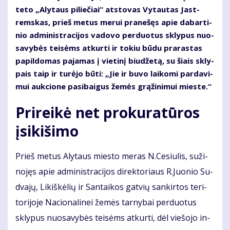
te­to „Aly­taus pi­lie­čiai“ at­sto­vas Vy­tau­tas Jast­
rems­kas, prieš me­tus me­rui pra­ne­šęs apie da­bar­ti­
nio ad­mi­nist­ra­ci­jos va­do­vo per­duo­tus skly­pus nuo­
sa­vy­bės tei­sėms at­kur­ti ir to­kiu bū­du pra­ras­tas
pa­pil­do­mas pa­ja­mas į vie­ti­nį biu­dže­tą, su šiais skly­
pais taip ir tu­rė­jo bū­ti: „Jie ir bu­vo lai­ko­mi par­da­vi­
mui auk­cio­ne pa­si­bai­gus že­mės grą­ži­ni­mui mies­te.“
Pri­rei­kė net pro­ku­ra­tū­ros
įsi­ki­ši­mo
Prieš me­tus Aly­taus mies­to me­ras N.Ce­siu­lis, su­ži­
no­jęs apie ad­mi­nist­ra­ci­jos di­rek­to­riaus R.Juo­nio Su­
dva­jų, Li­kiš­kė­lių ir San­tai­kos gat­vių san­kir­tos te­ri­
to­ri­jo­je Nacionalinei žemės tarnybai per­duo­tus
skly­pus nuo­sa­vy­bės tei­sėms at­kur­ti, dėl vie­šo­jo in­