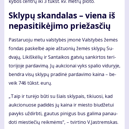
ky­bos cen­trų iki 3 tūkst. kv. met­rų plo­to.
Skly­pų skan­da­las – vie­na iš
ne­pa­si­ti­kė­ji­mo prie­žas­čių
Pas­ta­ruo­ju me­tu vals­ty­bės įmo­nė Vals­ty­bės že­mės
fon­das pa­skel­bė apie aš­tuo­nių že­mės skly­pų Su­
dva­jų, Li­kiš­kė­lių ir San­tai­kos gat­vių san­kir­tos te­ri­
to­ri­jo­je par­davimą. Jų auk­cio­nai vyks spa­lio vi­du­ry­je,
ben­dra vi­sų skly­pų pra­di­nė par­da­vi­mo kai­na – be­
veik 746 tūkst. eu­rų.
„Taip ir tu­rė­jo bū­ti su šiais skly­pais, ti­kiuo­si, kad
auk­cio­nuo­se pa­di­dės jų kai­na ir mies­to biu­dže­tui
pa­vyks už­dirb­ti, gau­tus pi­ni­gus bus ga­li­ma pa­nau­
do­ti mies­tie­čių reik­mėms“, – tvir­ti­no V.Jast­rems­kas.