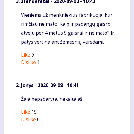
standaratai
- 2020-09-08 - 10:43
Vieniems už menkniekius fabrikuoja, kur
Komentaras
rimčiau ne mato. Kaip ir padangų gaisro
atveju per 4 metus 9 gaisrai ir ne mato? Ir
patys vertina ant žemesnių versdami.
Like
9
Dislike
1
Jonys
- 2020-09-08 - 10:41
Žala nepadaryta, nekalta aš!
Komentaras
Like
15
Dislike
0