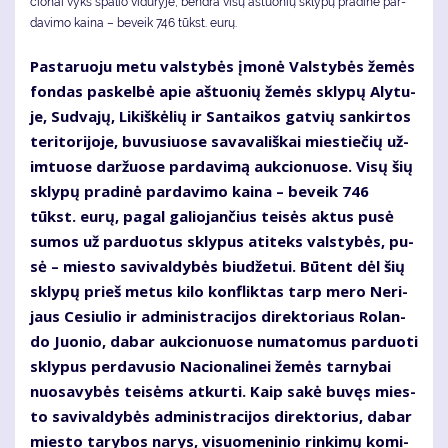
cio­nai vyks spa­lio vi­du­ry­je, ben­dra vi­sų aštuonių skly­pų pra­di­nė par­
da­vi­mo kai­na – be­veik 746 tūkst. eu­rų.
Pas­ta­ruo­ju me­tu vals­ty­bės įmo­nė Vals­ty­bės že­mės
fon­das pa­skel­bė apie aš­tuo­nių že­mės skly­pų Aly­tu­
je, Su­dva­jų, Li­kiš­kė­lių ir San­tai­kos gat­vių san­kir­tos
te­ri­to­ri­jo­je, bu­vu­siuo­se sa­va­va­liš­kai mies­tie­čių už­
im­tuo­se dar­žuo­se par­da­vi­mą auk­cio­nuo­se. Vi­sų šių
skly­pų pra­di­nė par­da­vi­mo kai­na – be­veik 746
tūkst. eu­rų, pa­gal ga­lio­jan­čius tei­sės ak­tus pu­sė
su­mos už par­duo­tus skly­pus ati­teks vals­ty­bės, pu­
sė – mies­to sa­vi­val­dy­bės biu­dže­tui. Bū­tent dėl šių
skly­pų prieš me­tus ki­lo kon­flik­tas tarp me­ro Ne­ri­
jaus Ce­siu­lio ir ad­mi­nist­ra­ci­jos di­rek­to­riaus Ro­lan­
do Juo­nio, da­bar auk­cio­nuo­se nu­ma­to­mus par­duo­ti
skly­pus per­da­vu­sio Na­cio­na­li­nei že­mės tar­ny­bai
nuo­sa­vy­bės tei­sėms at­kur­ti. Kaip sa­kė bu­vęs mies­
to sa­vi­val­dy­bės ad­mi­nist­ra­ci­jos di­rek­to­rius, da­bar
mies­to ta­ry­bos na­rys, vi­suo­me­ni­nio rin­ki­mų ko­mi­