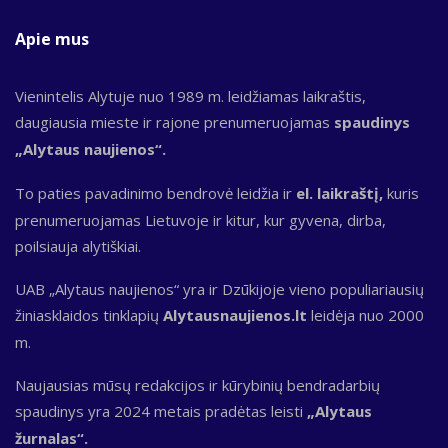
Apie mus
Vienintelis Alytuje nuo 1989 m. leidžiamas laikraštis,
daugiausia mieste ir rajone prenumeruojamas
spaudinys
„Alytaus naujienos“.
To paties pavadinimo bendrovė leidžia ir
el. laikraštį,
kuris
prenumeruojamas Lietuvoje ir kitur, kur gyvena, dirba,
poilsiauja alytiškiai.
UAB „Alytaus naujienos“ yra ir Dzūkijoje vieno populiariausių
žiniasklaidos tinklapių
Alytausnaujienos.lt
leidėja nuo 2000
m.
Naujausias mūsų redakcijos ir kūrybinių bendradarbių
spaudinys yra 2024 metais pradėtas leisti
„Alytaus
žurnalas“.