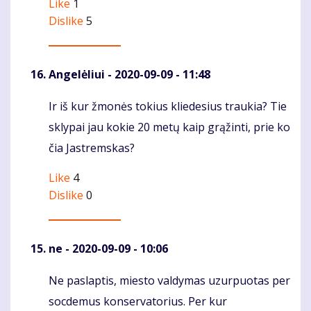
Like
1
Dislike
5
Angelėliui
- 2020-09-09 - 11:48
Ir iš kur žmonės tokius kliedesius traukia? Tie
Komentaras
sklypai jau kokie 20 metų kaip grąžinti, prie ko
čia Jastremskas?
Like
4
Dislike
0
ne
- 2020-09-09 - 10:06
Ne paslaptis, miesto valdymas uzurpuotas per
Komentaras
socdemus konservatorius. Per kur