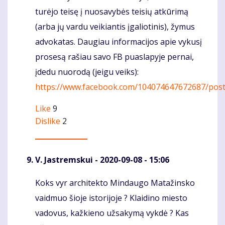
turėjo teisę į nuosavybės teisių atkūrimą
(arba jų vardu veikiantis įgaliotinis), žymus
advokatas. Daugiau informacijos apie vykusį
prosesą rašiau savo FB puaslapyje pernai,
įdedu nuorodą (jeigu veiks):
https://www.facebook.com/104074647672687/pos
Like
9
Dislike
2
V. Jastremskui
- 2020-09-08 - 15:06
Koks vyr architekto Mindaugo Matažinsko
Komentaras
vaidmuo šioje istorijoje ? Klaidino miesto
vadovus, kažkieno užsakymą vykdė ? Kas