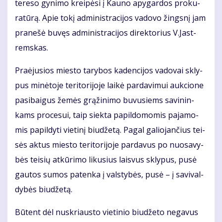
te­re­so gy­ni­mo krei­pė­si į Kau­no apy­gar­dos pro­ku­
ra­tū­rą. Apie to­kį ad­mi­nist­ra­ci­jos va­do­vo žings­nį jam
pra­ne­šė bu­vęs ad­mi­nist­ra­ci­jos di­rek­to­rius V.Jast­
rems­kas.
Pra­ėju­sios mies­to ta­ry­bos ka­den­ci­jos va­do­vai skly­
pus mi­nė­to­je te­ri­to­ri­jo­je lai­kė par­da­vi­mui auk­cio­ne
pa­si­bai­gus že­mės grą­ži­ni­mo bu­vu­siems sa­vi­nin­
kams pro­ce­sui, taip siek­ta pa­pil­do­mo­mis pa­ja­mo­
mis pa­pil­dy­ti vie­ti­nį biu­dže­tą. Pa­gal ga­lio­jan­čius tei­
sės ak­tus mies­to te­ri­to­ri­jo­je par­da­vus po nuo­sa­vy­
bės tei­sių at­kū­ri­mo li­ku­sius lais­vus skly­pus, pu­sė
gau­tos su­mos pa­ten­ka į vals­ty­bės, pu­sė – į sa­vi­val­
dy­bės biu­dže­tą.
Bū­tent dėl nu­skriaus­to vie­ti­nio biu­dže­to ne­ga­vus