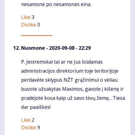
nesamonė po nesamonės eina.
Like
3
Dislike
0
Nuomone
- 2020-09-08 - 22:29
P. Jestremskai tai ar ne Jus būdamas
Komentaras
administracijos direktorium toje teritorijoje
perdavėte sklypus NŽT grąžinimui o vėliau
buvote užsakytas Maximos, gavote į kišenę ir
pradėjote kova kaip už savo tėvų žemę... Tiesa
dar paaiškės!
Like
2
Dislike
9