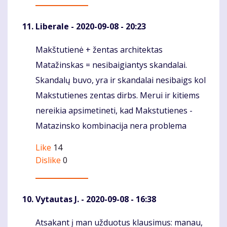
Liberale
- 2020-09-08 - 20:23
Makštutienė + žentas architektas
Komentaras
Matažinskas = nesibaigiantys skandalai.
Skandalų buvo, yra ir skandalai nesibaigs kol
Makstutienes zentas dirbs. Merui ir kitiems
nereikia apsimetineti, kad Makstutienes -
Matazinsko kombinacija nera problema
Like
14
Dislike
0
Vytautas J.
- 2020-09-08 - 16:38
Atsakant į man užduotus klausimus: manau,
Komentaras