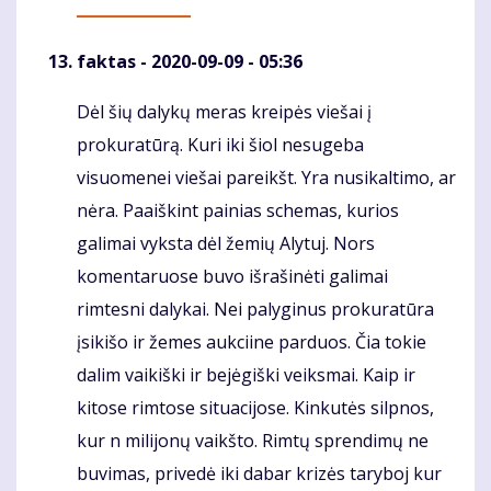
faktas
- 2020-09-09 - 05:36
Dėl šių dalykų meras kreipės viešai į
Komentaras
prokuratūrą. Kuri iki šiol nesugeba
visuomenei viešai pareikšt. Yra nusikaltimo, ar
nėra. Paaiškint painias schemas, kurios
galimai vyksta dėl žemių Alytuj. Nors
komentaruose buvo išrašinėti galimai
rimtesni dalykai. Nei palyginus prokuratūra
įsikišo ir žemes aukciine parduos. Čia tokie
dalim vaikiški ir bejėgiški veiksmai. Kaip ir
kitose rimtose situacijose. Kinkutės silpnos,
kur n milijonų vaikšto. Rimtų sprendimų ne
buvimas, privedė iki dabar krizės taryboj kur