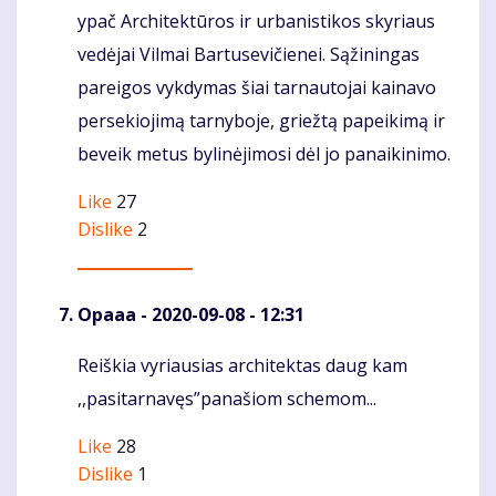
ypač Architektūros ir urbanistikos skyriaus
vedėjai Vilmai Bartusevičienei. Sąžiningas
pareigos vykdymas šiai tarnautojai kainavo
persekiojimą tarnyboje, griežtą papeikimą ir
beveik metus bylinėjimosi dėl jo panaikinimo.
Like
27
Dislike
2
Opaaa
- 2020-09-08 - 12:31
Reiškia vyriausias architektas daug kam
Komentaras
,,pasitarnavęs”panašiom schemom...
Like
28
Dislike
1