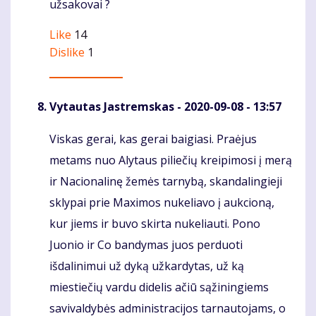
užsakovai ?
Like
14
Dislike
1
Vytautas Jastremskas
- 2020-09-08 - 13:57
Viskas gerai, kas gerai baigiasi. Praėjus
Komentaras
metams nuo Alytaus piliečių kreipimosi į merą
ir Nacionalinę žemės tarnybą, skandalingieji
sklypai prie Maximos nukeliavo į aukcioną,
kur jiems ir buvo skirta nukeliauti. Pono
Juonio ir Co bandymas juos perduoti
išdalinimui už dyką užkardytas, už ką
miestiečių vardu didelis ačiū sąžiningiems
savivaldybės administracijos tarnautojams, o