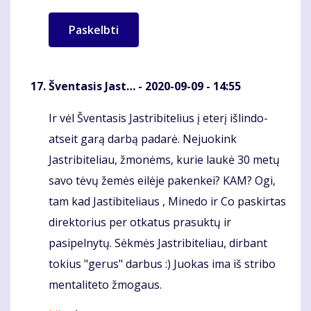
Šventasis Jast…
- 2020-09-09 - 14:55
Ir vėl Šventasis Jastribitelius į eterį išlindo-
Komentaras
atseit garą darbą padarė. Nejuokink
Jastribiteliau, žmonėms, kurie laukė 30 metų
savo tėvų žemės eilėje pakenkei? KAM? Ogi,
tam kad Jastibiteliaus , Minedo ir Co paskirtas
direktorius per otkatus prasuktų ir
pasipelnytų. Sėkmės Jastribiteliau, dirbant
tokius "gerus" darbus :) Juokas ima iš stribo
mentaliteto žmogaus.