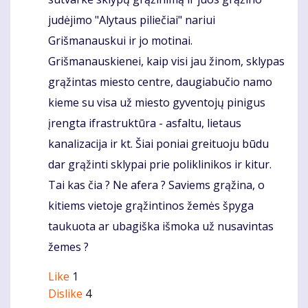
judėjimo "Alytaus piliečiai" nariui
Grišmanauskui ir jo motinai.
Grišmanauskienei, kaip visi jau žinom, sklypas
grąžintas miesto centre, daugiabučio namo
kieme su visa už miesto gyventojų pinigus
įrengta ifrastruktūra - asfaltu, lietaus
kanalizacija ir kt. Šiai poniai greituoju būdu
dar grąžinti sklypai prie poliklinikos ir kitur.
Tai kas čia ? Ne afera ? Saviems grąžina, o
kitiems vietoje grąžintinos žemės špyga
taukuota ar ubagiška išmoka už nusavintas
žemes ?
Like
1
Dislike
4