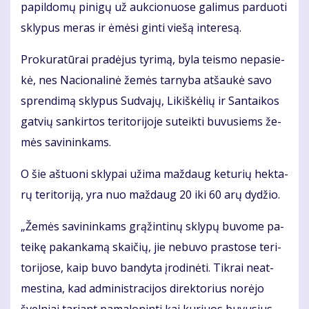
pa­pil­do­mų pi­ni­gų už auk­cio­nuo­se ga­li­mus par­duo­ti
skly­pus me­ras ir ėmė­si gin­ti vie­šą in­te­re­są.
Pro­ku­ra­tū­rai pra­dė­jus ty­ri­mą, by­la teis­mo ne­pa­sie­
kė, nes Na­cio­na­li­nė že­mės tar­ny­ba at­šau­kė sa­vo
spren­di­mą skly­pus Su­dva­jų, Li­kiš­kė­lių ir San­tai­kos
gat­vių san­kir­tos te­ri­to­ri­jo­je su­teik­ti bu­vu­siems že­
mės sa­vi­nin­kams.
O šie aš­tuo­ni skly­pai už­ima maž­daug ke­tu­rių hek­ta­
rų te­ri­to­ri­ją, yra nuo maž­daug 20 iki 60 arų dy­džio.
„Že­mės sa­vi­nin­kams grą­žin­ti­nų skly­pų bu­vo­me pa­
tei­kę pa­kan­ka­mą skai­čių, jie ne­bu­vo pra­sto­se te­ri­
to­ri­jo­se, kaip bu­vo ban­dy­ta įro­di­nė­ti. Tik­rai ne­at­
mes­ti­na, kad ad­mi­nist­ra­ci­jos di­rek­to­rius no­rė­jo