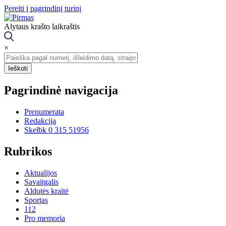
Pereiti į pagrindinį turinį
Alytaus krašto laikraštis
×
Pagrindinė navigacija
Prenumerata
Redakcija
Skelbk 0 315 51956
Rubrikos
Aktualijos
Savaitgalis
Aldutės kraitė
Sportas
112
Pro memoria