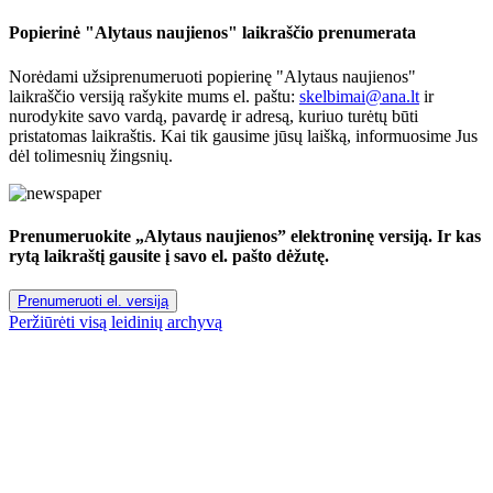
Popierinė "Alytaus naujienos" laikraščio prenumerata
Norėdami užsiprenumeruoti popierinę "Alytaus naujienos"
laikraščio versiją rašykite mums el. paštu:
skelbimai@ana.lt
ir
nurodykite savo vardą, pavardę ir adresą, kuriuo turėtų būti
pristatomas laikraštis. Kai tik gausime jūsų laišką, informuosime Jus
dėl tolimesnių žingsnių.
Prenumeruokite „Alytaus naujienos” elektroninę versiją. Ir kas
rytą laikraštį gausite į savo el. pašto dėžutę.
Prenumeruoti el. versiją
Peržiūrėti visą leidinių archyvą