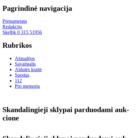
Pagrindinė navigacija
Prenumerata
Redakcija
Skelbk 0 315 51956
Rubrikos
Aktualijos
Savaitgalis
Aldutės kraitė
Sportas
112
Pro memoria
Skan­da­lin­gie­ji skly­pai par­duo­da­mi auk­
cio­ne