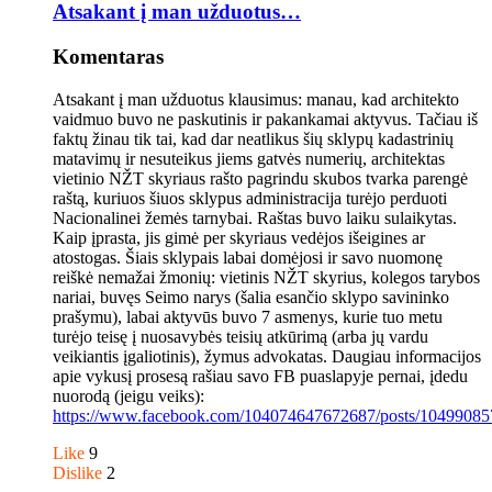
Atsakant į man užduotus…
Komentaras
Atsakant į man užduotus klausimus: manau, kad architekto
vaidmuo buvo ne paskutinis ir pakankamai aktyvus. Tačiau iš
faktų žinau tik tai, kad dar neatlikus šių sklypų kadastrinių
matavimų ir nesuteikus jiems gatvės numerių, architektas
vietinio NŽT skyriaus rašto pagrindu skubos tvarka parengė
raštą, kuriuos šiuos sklypus administracija turėjo perduoti
Nacionalinei žemės tarnybai. Raštas buvo laiku sulaikytas.
Kaip įprasta, jis gimė per skyriaus vedėjos išeigines ar
atostogas. Šiais sklypais labai domėjosi ir savo nuomonę
reiškė nemažai žmonių: vietinis NŽT skyrius, kolegos tarybos
nariai, buvęs Seimo narys (šalia esančio sklypo savininko
prašymu), labai aktyvūs buvo 7 asmenys, kurie tuo metu
turėjo teisę į nuosavybės teisių atkūrimą (arba jų vardu
veikiantis įgaliotinis), žymus advokatas. Daugiau informacijos
apie vykusį prosesą rašiau savo FB puaslapyje pernai, įdedu
nuorodą (jeigu veiks):
https://www.facebook.com/104074647672687/posts/10499085
Like
9
Dislike
2