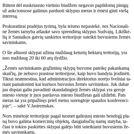
Bū­tent dėl nu­skriaus­to vie­ti­nio biu­dže­to ne­ga­vus pa­pil­do­mų pi­ni­gų
už auk­cio­nuo­se ga­li­mus par­duo­ti skly­pus me­ras ir ėmė­si gin­ti vie­šą
in­te­re­są.
Pro­ku­ra­tū­rai pra­dė­jus ty­ri­mą, by­la teis­mo ne­pa­sie­kė, nes Na­cio­na­li­
nė že­mės tar­ny­ba at­šau­kė sa­vo spren­di­mą skly­pus Su­dva­jų, Li­kiš­kė­
lių ir San­tai­kos gat­vių san­kir­tos te­ri­to­ri­jo­je su­teik­ti bu­vu­siems že­mės
sa­vi­nin­kams.
O šie aš­tuo­ni skly­pai už­ima maž­daug ke­tu­rių hek­ta­rų te­ri­to­ri­ją, yra
nuo maž­daug 20 iki 60 arų dy­džio.
„Že­mės sa­vi­nin­kams grą­žin­ti­nų skly­pų bu­vo­me pa­tei­kę pa­kan­ka­mą
skai­čių, jie ne­bu­vo pra­sto­se te­ri­to­ri­jo­se, kaip bu­vo ban­dy­ta įro­di­nė­ti.
Tik­rai ne­at­mes­ti­na, kad ad­mi­nist­ra­ci­jos di­rek­to­rius no­rė­jo švel­niai ta­
riant pa­ma­lo­nin­ti kai ku­riuos bu­vu­sius že­mės sa­vi­nin­kus. Juk da­bar
jau drą­siai ga­liu pa­va­din­ti skan­da­lin­gie­ji že­mės skly­pai yra ge­ro­je
mies­to vie­to­je ir juos par­da­vus mies­to biu­dže­tas ga­li už­dirb­ti. Pats
me­ras tai yra pri­pa­ži­nęs prieš me­tus su­reng­to­je spau­dos kon­fe­ren­ci­
jo­je“, – sa­kė V.Jast­rems­kas.
Nors mi­nė­to­je te­ri­to­ri­jo­je pa­gal tuo­met ga­lio­ju­sį mies­to ben­drą­jį pla­
ną bu­vo ga­li­ma ko­mer­ci­nių ob­jek­tų, dau­gia­bu­čių na­mų sta­ty­ba, ta­
čiau ir to­kios pa­skir­ties skly­pai ga­lė­jo bū­ti su­tei­kia­mi bu­vu­siems že­
mės sa­vi­nin­kams.