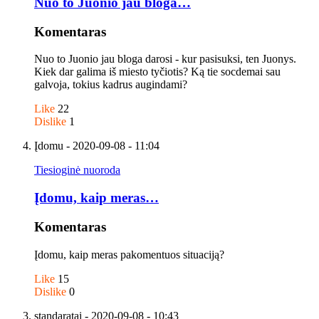
Nuo to Juonio jau bloga…
Komentaras
Nuo to Juonio jau bloga darosi - kur pasisuksi, ten Juonys.
Kiek dar galima iš miesto tyčiotis? Ką tie socdemai sau
galvoja, tokius kadrus augindami?
Like
22
Dislike
1
Įdomu
- 2020-09-08 - 11:04
Tiesioginė nuoroda
Įdomu, kaip meras…
Komentaras
Įdomu, kaip meras pakomentuos situaciją?
Like
15
Dislike
0
standaratai
- 2020-09-08 - 10:43