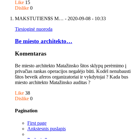
Like
15
Dislike
0
MAKSTUTIEN$S M…
- 2020-09-08 - 10:33
Tiesioginė nuoroda
Be miesto architekto…
Komentaras
Be miesto architekto Matažinsko šitos sklypų perėmimo į
privačias rankas operacijos negalėjo būti. Kodėl nenubausti
šitos beveik aferos organizatoriai ir vykdytojai ? Kada bus
miesto architekto Matažinsko auditas ?
Like
38
Dislike
0
Pagination
First page
Ankstesnis puslapis