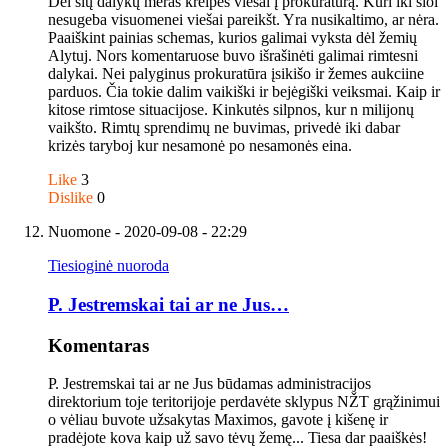
Dėl šių dalykų meras kreipės viešai į prokuratūrą. Kuri iki šiol
nesugeba visuomenei viešai pareikšt. Yra nusikaltimo, ar nėra.
Paaiškint painias schemas, kurios galimai vyksta dėl žemių
Alytuj. Nors komentaruose buvo išrašinėti galimai rimtesni
dalykai. Nei palyginus prokuratūra įsikišo ir žemes aukciine
parduos. Čia tokie dalim vaikiški ir bejėgiški veiksmai. Kaip ir
kitose rimtose situacijose. Kinkutės silpnos, kur n milijonų
vaikšto. Rimtų sprendimų ne buvimas, privedė iki dabar
krizės taryboj kur nesamonė po nesamonės eina.
Like
3
Dislike
0
Nuomone
- 2020-09-08 - 22:29
Tiesioginė nuoroda
P. Jestremskai tai ar ne Jus…
Komentaras
P. Jestremskai tai ar ne Jus būdamas administracijos
direktorium toje teritorijoje perdavėte sklypus NŽT grąžinimui
o vėliau buvote užsakytas Maximos, gavote į kišenę ir
pradėjote kova kaip už savo tėvų žemę... Tiesa dar paaiškės!