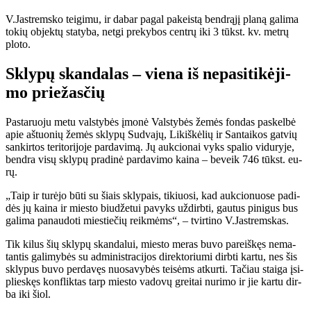
V.Jast­rems­ko tei­gi­mu, ir da­bar pa­gal pa­keis­tą ben­drą­jį pla­ną ga­li­ma
to­kių ob­jek­tų sta­ty­ba, net­gi pre­ky­bos cen­trų iki 3 tūkst. kv. met­rų
plo­to.
Skly­pų skan­da­las – vie­na iš ne­pa­si­ti­kė­ji­
mo prie­žas­čių
Pas­ta­ruo­ju me­tu vals­ty­bės įmo­nė Vals­ty­bės že­mės fon­das pa­skel­bė
apie aš­tuo­nių že­mės skly­pų Su­dva­jų, Li­kiš­kė­lių ir San­tai­kos gat­vių
san­kir­tos te­ri­to­ri­jo­je par­davimą. Jų auk­cio­nai vyks spa­lio vi­du­ry­je,
ben­dra vi­sų skly­pų pra­di­nė par­da­vi­mo kai­na – be­veik 746 tūkst. eu­
rų.
„Taip ir tu­rė­jo bū­ti su šiais skly­pais, ti­kiuo­si, kad auk­cio­nuo­se pa­di­
dės jų kai­na ir mies­to biu­dže­tui pa­vyks už­dirb­ti, gau­tus pi­ni­gus bus
ga­li­ma pa­nau­do­ti mies­tie­čių reik­mėms“, – tvir­ti­no V.Jast­rems­kas.
Tik ki­lus šių skly­pų skan­da­lui, mies­to me­ras bu­vo pa­reiš­kęs ne­ma­
tan­tis ga­li­my­bės su ad­mi­nist­ra­ci­jos di­rek­to­riu­mi dirb­ti kar­tu, nes šis
skly­pus bu­vo per­da­vęs nuo­sa­vy­bės tei­sėms at­kur­ti. Ta­čiau stai­ga įsi­
plies­kęs kon­flik­tas tarp mies­to va­do­vų grei­tai nu­ri­mo ir jie kar­tu dir­
ba iki šiol.