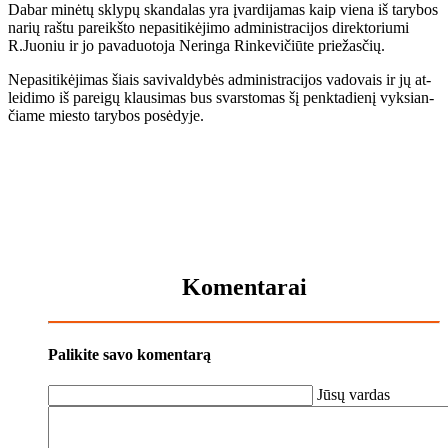
Da­bar mi­nė­tų skly­pų skan­da­las yra įvar­di­ja­mas kaip vie­na iš ta­ry­bos
na­rių raš­tu pa­reikš­to ne­pa­si­ti­kė­ji­mo ad­mi­nist­ra­ci­jos di­rek­to­riu­mi
R.Juo­niu ir jo pa­va­duo­to­ja Ne­rin­ga Rin­ke­vi­čiū­te prie­žas­čių.
Ne­pa­si­ti­kė­ji­mas šiais sa­vi­val­dy­bės ad­mi­nist­ra­ci­jos va­do­vais ir jų at­
lei­di­mo iš pa­rei­gų klau­si­mas bus svars­to­mas šį penk­ta­die­nį vyk­sian­
čia­me mies­to ta­ry­bos po­sė­dy­je.
Komentarai
Palikite savo komentarą
Jūsų vardas