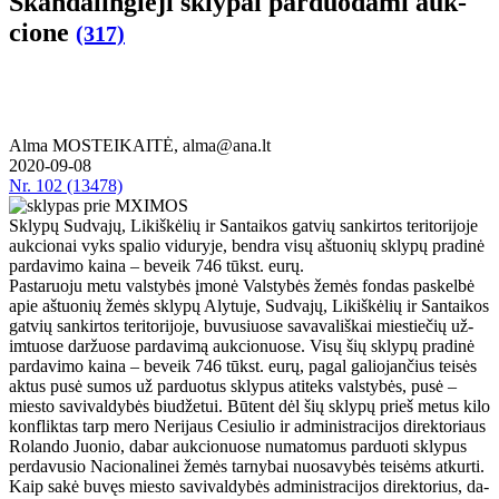
Skan­da­lin­gie­ji skly­pai par­duo­da­mi auk­
cio­ne
(317)
Alma MOSTEIKAITĖ, alma@ana.lt
2020-09-08
Nr.
102 (13478)
Skly­pų Su­dva­jų, Li­kiš­kė­lių ir San­tai­kos gat­vių san­kir­tos te­ri­to­ri­jo­je
auk­cio­nai vyks spa­lio vi­du­ry­je, ben­dra vi­sų aštuonių skly­pų pra­di­nė
par­da­vi­mo kai­na – be­veik 746 tūkst. eu­rų.
Pas­ta­ruo­ju me­tu vals­ty­bės įmo­nė Vals­ty­bės že­mės fon­das pa­skel­bė
apie aš­tuo­nių že­mės skly­pų Aly­tu­je, Su­dva­jų, Li­kiš­kė­lių ir San­tai­kos
gat­vių san­kir­tos te­ri­to­ri­jo­je, bu­vu­siuo­se sa­va­va­liš­kai mies­tie­čių už­
im­tuo­se dar­žuo­se par­da­vi­mą auk­cio­nuo­se. Vi­sų šių skly­pų pra­di­nė
par­da­vi­mo kai­na – be­veik 746 tūkst. eu­rų, pa­gal ga­lio­jan­čius tei­sės
ak­tus pu­sė su­mos už par­duo­tus skly­pus ati­teks vals­ty­bės, pu­sė –
mies­to sa­vi­val­dy­bės biu­dže­tui. Bū­tent dėl šių skly­pų prieš me­tus ki­lo
kon­flik­tas tarp me­ro Ne­ri­jaus Ce­siu­lio ir ad­mi­nist­ra­ci­jos di­rek­to­riaus
Ro­lan­do Juo­nio, da­bar auk­cio­nuo­se nu­ma­to­mus par­duo­ti skly­pus
per­da­vu­sio Na­cio­na­li­nei že­mės tar­ny­bai nuo­sa­vy­bės tei­sėms at­kur­ti.
Kaip sa­kė bu­vęs mies­to sa­vi­val­dy­bės ad­mi­nist­ra­ci­jos di­rek­to­rius, da­