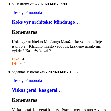
V. Jastremskui
- 2020-09-08 - 15:06
Tiesioginė nuoroda
Koks vyr architekto Mindaugo…
Komentaras
Koks vyr architekto Mindaugo Matažinsko vaidmuo šioje
istorijoje ? Klaidino miesto vadovus, kažkieno užsakymą
vykdė ? Kas užsakovai ?
Like
14
Dislike
1
Vytautas Jastremskas
- 2020-09-08 - 13:57
Tiesioginė nuoroda
Viskas gerai, kas gerai…
Komentaras
Viskas gerai, kas gerai baigiasi. Praėjus metams nuo Alytaus