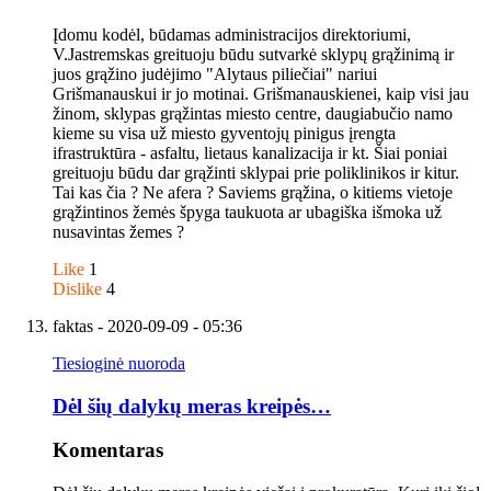
Įdomu kodėl, būdamas administracijos direktoriumi,
V.Jastremskas greituoju būdu sutvarkė sklypų grąžinimą ir
juos grąžino judėjimo "Alytaus piliečiai" nariui
Grišmanauskui ir jo motinai. Grišmanauskienei, kaip visi jau
žinom, sklypas grąžintas miesto centre, daugiabučio namo
kieme su visa už miesto gyventojų pinigus įrengta
ifrastruktūra - asfaltu, lietaus kanalizacija ir kt. Šiai poniai
greituoju būdu dar grąžinti sklypai prie poliklinikos ir kitur.
Tai kas čia ? Ne afera ? Saviems grąžina, o kitiems vietoje
grąžintinos žemės špyga taukuota ar ubagiška išmoka už
nusavintas žemes ?
Like
1
Dislike
4
faktas
- 2020-09-09 - 05:36
Tiesioginė nuoroda
Dėl šių dalykų meras kreipės…
Komentaras