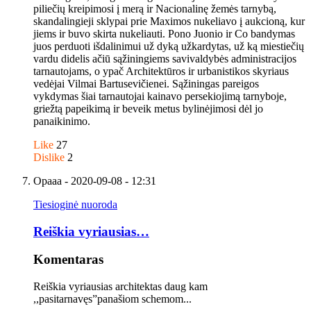
piliečių kreipimosi į merą ir Nacionalinę žemės tarnybą,
skandalingieji sklypai prie Maximos nukeliavo į aukcioną, kur
jiems ir buvo skirta nukeliauti. Pono Juonio ir Co bandymas
juos perduoti išdalinimui už dyką užkardytas, už ką miestiečių
vardu didelis ačiū sąžiningiems savivaldybės administracijos
tarnautojams, o ypač Architektūros ir urbanistikos skyriaus
vedėjai Vilmai Bartusevičienei. Sąžiningas pareigos
vykdymas šiai tarnautojai kainavo persekiojimą tarnyboje,
griežtą papeikimą ir beveik metus bylinėjimosi dėl jo
panaikinimo.
Like
27
Dislike
2
Opaaa
- 2020-09-08 - 12:31
Tiesioginė nuoroda
Reiškia vyriausias…
Komentaras
Reiškia vyriausias architektas daug kam
,,pasitarnavęs”panašiom schemom...