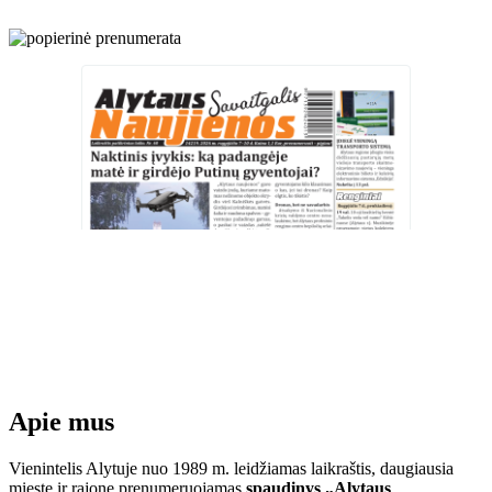
Apie mus
Vienintelis Alytuje nuo 1989 m. leidžiamas laikraštis, daugiausia
mieste ir rajone prenumeruojamas
spaudinys „Alytaus