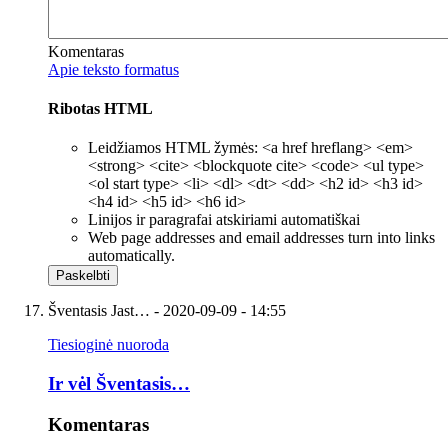
Komentaras
Apie teksto formatus
Ribotas HTML
Leidžiamos HTML žymės: <a href hreflang> <em>
<strong> <cite> <blockquote cite> <code> <ul type>
<ol start type> <li> <dl> <dt> <dd> <h2 id> <h3 id>
<h4 id> <h5 id> <h6 id>
Linijos ir paragrafai atskiriami automatiškai
Web page addresses and email addresses turn into links
automatically.
Šventasis Jast…
- 2020-09-09 - 14:55
Tiesioginė nuoroda
Ir vėl Šventasis…
Komentaras