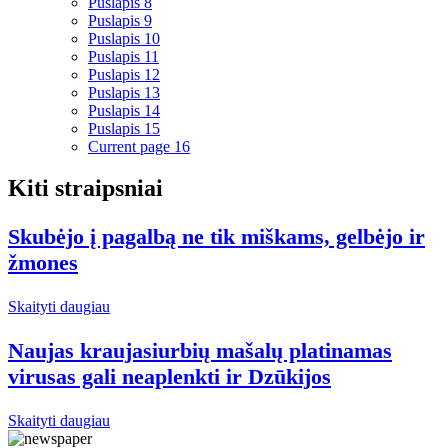
Puslapis
8
Puslapis
9
Puslapis
10
Puslapis
11
Puslapis
12
Puslapis
13
Puslapis
14
Puslapis
15
Current page
16
Kiti straipsniai
Skubėjo į pagalbą ne tik miškams, gelbėjo ir
žmones
Skaityti daugiau
Naujas kraujasiurbių mašalų platinamas
virusas gali neaplenkti ir Dzūkijos
Skaityti daugiau