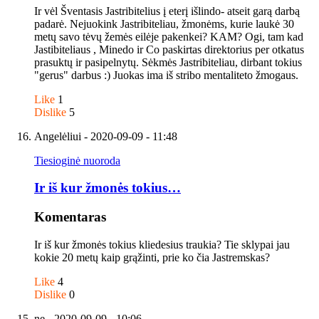
Ir vėl Šventasis Jastribitelius į eterį išlindo- atseit garą darbą
padarė. Nejuokink Jastribiteliau, žmonėms, kurie laukė 30
metų savo tėvų žemės eilėje pakenkei? KAM? Ogi, tam kad
Jastibiteliaus , Minedo ir Co paskirtas direktorius per otkatus
prasuktų ir pasipelnytų. Sėkmės Jastribiteliau, dirbant tokius
"gerus" darbus :) Juokas ima iš stribo mentaliteto žmogaus.
Like
1
Dislike
5
Angelėliui
- 2020-09-09 - 11:48
Tiesioginė nuoroda
Ir iš kur žmonės tokius…
Komentaras
Ir iš kur žmonės tokius kliedesius traukia? Tie sklypai jau
kokie 20 metų kaip grąžinti, prie ko čia Jastremskas?
Like
4
Dislike
0
ne
- 2020-09-09 - 10:06