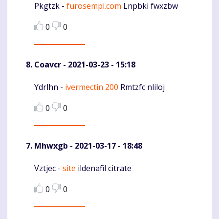
Pkgtzk -
furosempi.com
Lnpbki fwxzbw
Komentaras
0
0
Coavcr
- 2021-03-23 - 15:18
Ydrlhn -
ivermectin 200
Rmtzfc nliloj
Komentaras
0
0
Mhwxgb
- 2021-03-17 - 18:48
Vztjec -
site
ildenafil citrate
Komentaras
0
0