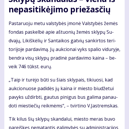
ne­pa­si­ti­kė­ji­mo prie­žas­čių
Pas­ta­ruo­ju me­tu vals­ty­bės įmo­nė Vals­ty­bės že­mės
fon­das pa­skel­bė apie aš­tuo­nių že­mės skly­pų Su­
dva­jų, Li­kiš­kė­lių ir San­tai­kos gat­vių san­kir­tos te­ri­
to­ri­jo­je par­davimą. Jų auk­cio­nai vyks spa­lio vi­du­ry­je,
ben­dra vi­sų skly­pų pra­di­nė par­da­vi­mo kai­na – be­
veik 746 tūkst. eu­rų.
„Taip ir tu­rė­jo bū­ti su šiais skly­pais, ti­kiuo­si, kad
auk­cio­nuo­se pa­di­dės jų kai­na ir mies­to biu­dže­tui
pa­vyks už­dirb­ti, gau­tus pi­ni­gus bus ga­li­ma pa­nau­
do­ti mies­tie­čių reik­mėms“, – tvir­ti­no V.Jast­rems­kas.
Tik ki­lus šių skly­pų skan­da­lui, mies­to me­ras bu­vo
pa­reiš­kęs ne­ma­tan­tis ga­li­my­bės su ad­mi­nist­ra­ci­jos