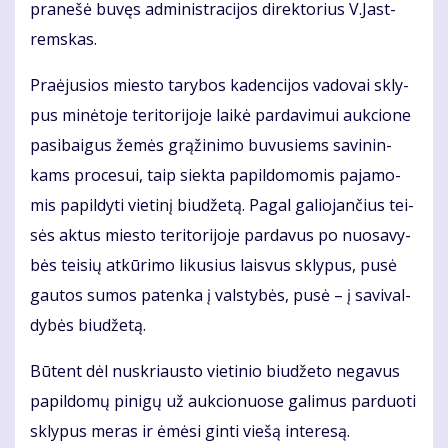
pra­ne­šė bu­vęs ad­mi­nist­ra­ci­jos di­rek­to­rius V.Jast­
rems­kas.
Pra­ėju­sios mies­to ta­ry­bos ka­den­ci­jos va­do­vai skly­
pus mi­nė­to­je te­ri­to­ri­jo­je lai­kė par­da­vi­mui auk­cio­ne
pa­si­bai­gus že­mės grą­ži­ni­mo bu­vu­siems sa­vi­nin­
kams pro­ce­sui, taip siek­ta pa­pil­do­mo­mis pa­ja­mo­
mis pa­pil­dy­ti vie­ti­nį biu­dže­tą. Pa­gal ga­lio­jan­čius tei­
sės ak­tus mies­to te­ri­to­ri­jo­je par­da­vus po nuo­sa­vy­
bės tei­sių at­kū­ri­mo li­ku­sius lais­vus skly­pus, pu­sė
gau­tos su­mos pa­ten­ka į vals­ty­bės, pu­sė – į sa­vi­val­
dy­bės biu­dže­tą.
Bū­tent dėl nu­skriaus­to vie­ti­nio biu­dže­to ne­ga­vus
pa­pil­do­mų pi­ni­gų už auk­cio­nuo­se ga­li­mus par­duo­ti
skly­pus me­ras ir ėmė­si gin­ti vie­šą in­te­re­są.