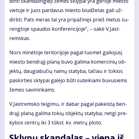
din­ti skan­da­lin­gie­ji že­mės skly­pai yra ge­ro­je mies­to
vie­to­je ir juos par­da­vus mies­to biu­dže­tas ga­li už­
dirb­ti. Pats me­ras tai yra pri­pa­ži­nęs prieš me­tus su­
reng­to­je spau­dos kon­fe­ren­ci­jo­je“, – sa­kė V.Jast­
rems­kas.
Nors mi­nė­to­je te­ri­to­ri­jo­je pa­gal tuo­met ga­lio­ju­sį
mies­to ben­drą­jį pla­ną bu­vo ga­li­ma ko­mer­ci­nių ob­
jek­tų, dau­gia­bu­čių na­mų sta­ty­ba, ta­čiau ir to­kios
pa­skir­ties skly­pai ga­lė­jo bū­ti su­tei­kia­mi bu­vu­siems
že­mės sa­vi­nin­kams.
V.Jast­rems­ko tei­gi­mu, ir da­bar pa­gal pa­keis­tą ben­
drą­jį pla­ną ga­li­ma to­kių ob­jek­tų sta­ty­ba, net­gi pre­
ky­bos cen­trų iki 3 tūkst. kv. met­rų plo­to.
Skly­pų skan­da­las – vie­na iš