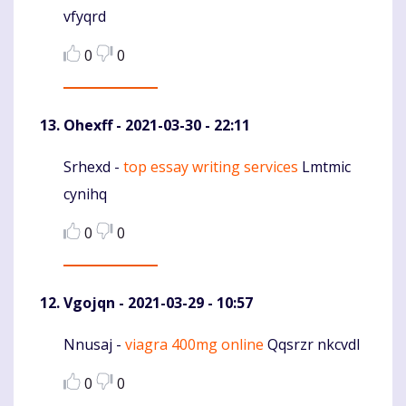
vfyqrd
0
0
Ohexff
- 2021-03-30 - 22:11
Srhexd -
top essay writing services
Lmtmic
Komentaras
cynihq
0
0
Vgojqn
- 2021-03-29 - 10:57
Nnusaj -
viagra 400mg online
Qqsrzr nkcvdl
Komentaras
0
0