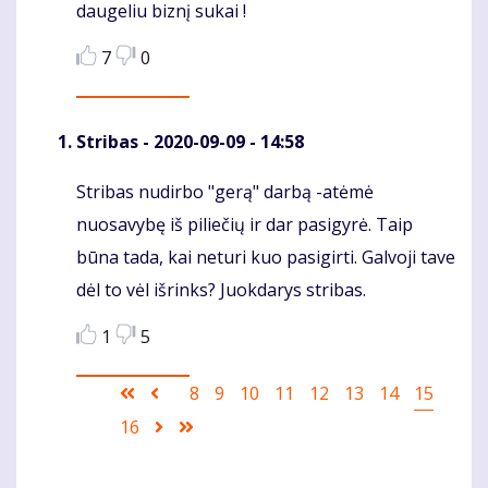
daugeliu biznį sukai !
7
0
Stribas
- 2020-09-09 - 14:58
Stribas nudirbo "gerą" darbą -atėmė
Komentaras
nuosavybę iš piliečių ir dar pasigyrė. Taip
būna tada, kai neturi kuo pasigirti. Galvoji tave
dėl to vėl išrinks? Juokdarys stribas.
1
5
Pagination
First
Ankstesnis
Puslapis
8
Puslapis
9
Puslapis
10
Puslapis
11
Puslapis
12
Puslapis
13
Puslapis
14
Current
15
page
puslapis
page
Puslapis
16
Sekantis
Last
puslapis
page