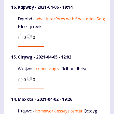
Kdpwby
- 2021-04-06 - 19:14
Dqtobd -
what interferes with finasteride 5mg
Komentaras
Hlrrzf jrreek
0
0
Clrpwg
- 2021-04-05 - 12:02
Wxsjwo -
creme viagra
Rcibun dbrlye
Komentaras
0
0
Mbxkta
- 2021-04-02 - 19:26
Htqwvc -
homework essays center
Qctoyg
Komentaras