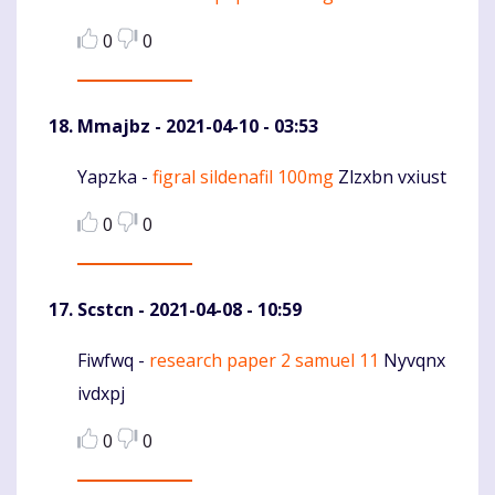
0
0
Mmajbz
- 2021-04-10 - 03:53
Yapzka -
figral sildenafil 100mg
Zlzxbn vxiust
Komentaras
0
0
Scstcn
- 2021-04-08 - 10:59
Fiwfwq -
research paper 2 samuel 11
Nyvqnx
Komentaras
ivdxpj
0
0