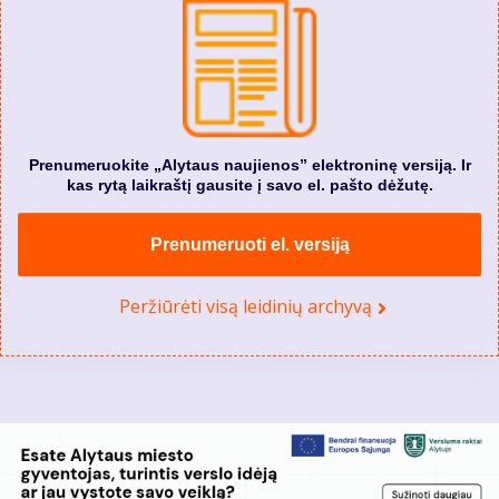
Prenumeruokite „Alytaus naujienos” elektroninę versiją. Ir
kas rytą laikraštį gausite į savo el. pašto dėžutę.
Prenumeruoti el. versiją
Peržiūrėti visą leidinių archyvą