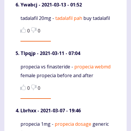
Ywabcj
- 2021-03-13 - 01:52
tadalafil 20mg -
tadalafil pah
buy tadalafil
Komentaras
0
0
Tlpqjp
- 2021-03-11 - 07:04
propecia vs finasteride -
propecia webmd
Komentaras
female propecia before and after
0
0
Lbrhxx
- 2021-03-07 - 19:46
propecia 1mg -
propecia dosage
generic
Komentaras