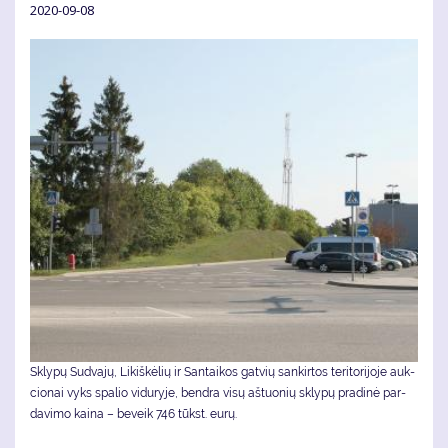
2020-09-08
Skly­pų Su­dva­jų, Li­kiš­kė­lių ir San­tai­kos gat­vių san­kir­tos te­ri­to­ri­jo­je auk­
cio­nai vyks spa­lio vi­du­ry­je, ben­dra vi­sų aštuonių skly­pų pra­di­nė par­
da­vi­mo kai­na – be­veik 746 tūkst. eu­rų.