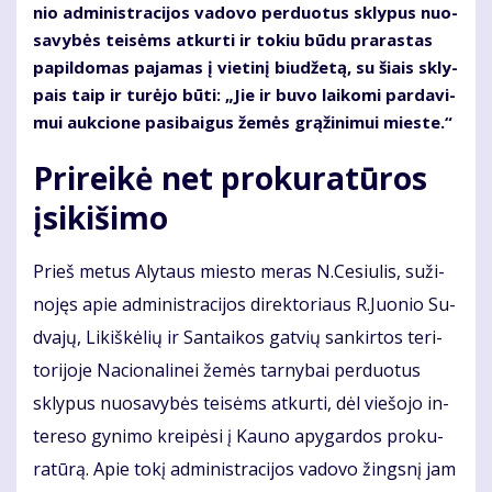
nio ad­mi­nist­ra­ci­jos va­do­vo per­duo­tus skly­pus nuo­
sa­vy­bės tei­sėms at­kur­ti ir to­kiu bū­du pra­ras­tas
pa­pil­do­mas pa­ja­mas į vie­ti­nį biu­dže­tą, su šiais skly­
pais taip ir tu­rė­jo bū­ti: „Jie ir bu­vo lai­ko­mi par­da­vi­
mui auk­cio­ne pa­si­bai­gus že­mės grą­ži­ni­mui mies­te.“
Pri­rei­kė net pro­ku­ra­tū­ros
įsi­ki­ši­mo
Prieš me­tus Aly­taus mies­to me­ras N.Ce­siu­lis, su­ži­
no­jęs apie ad­mi­nist­ra­ci­jos di­rek­to­riaus R.Juo­nio Su­
dva­jų, Li­kiš­kė­lių ir San­tai­kos gat­vių san­kir­tos te­ri­
to­ri­jo­je Nacionalinei žemės tarnybai per­duo­tus
skly­pus nuo­sa­vy­bės tei­sėms at­kur­ti, dėl vie­šo­jo in­
te­re­so gy­ni­mo krei­pė­si į Kau­no apy­gar­dos pro­ku­
ra­tū­rą. Apie to­kį ad­mi­nist­ra­ci­jos va­do­vo žings­nį jam