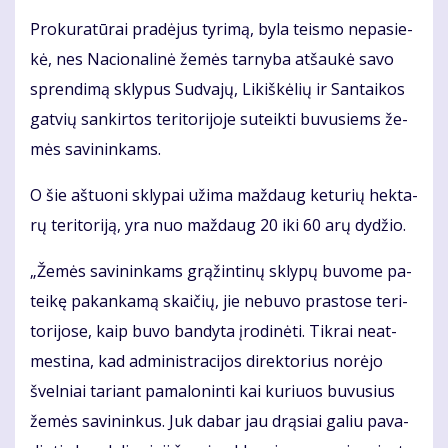
Pro­ku­ra­tū­rai pra­dė­jus ty­ri­mą, by­la teis­mo ne­pa­sie­
kė, nes Na­cio­na­li­nė že­mės tar­ny­ba at­šau­kė sa­vo
spren­di­mą skly­pus Su­dva­jų, Li­kiš­kė­lių ir San­tai­kos
gat­vių san­kir­tos te­ri­to­ri­jo­je su­teik­ti bu­vu­siems že­
mės sa­vi­nin­kams.
O šie aš­tuo­ni skly­pai už­ima maž­daug ke­tu­rių hek­ta­
rų te­ri­to­ri­ją, yra nuo maž­daug 20 iki 60 arų dy­džio.
„Že­mės sa­vi­nin­kams grą­žin­ti­nų skly­pų bu­vo­me pa­
tei­kę pa­kan­ka­mą skai­čių, jie ne­bu­vo pra­sto­se te­ri­
to­ri­jo­se, kaip bu­vo ban­dy­ta įro­di­nė­ti. Tik­rai ne­at­
mes­ti­na, kad ad­mi­nist­ra­ci­jos di­rek­to­rius no­rė­jo
švel­niai ta­riant pa­ma­lo­nin­ti kai ku­riuos bu­vu­sius
že­mės sa­vi­nin­kus. Juk da­bar jau drą­siai ga­liu pa­va­