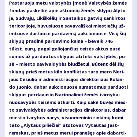
Pas­ta­ruo­ju me­tu vals­ty­bės įmo­nė Vals­ty­bės že­mės
fon­das pa­skel­bė apie aš­tuo­nių že­mės skly­pų Aly­tu­
je, Su­dva­jų, Li­kiš­kė­lių ir San­tai­kos gat­vių san­kir­tos
te­ri­to­ri­jo­je, bu­vu­siuo­se sa­va­va­liš­kai mies­tie­čių už­
im­tuo­se dar­žuo­se par­da­vi­mą auk­cio­nuo­se. Vi­sų šių
skly­pų pra­di­nė par­da­vi­mo kai­na – be­veik 746
tūkst. eu­rų, pa­gal ga­lio­jan­čius tei­sės ak­tus pu­sė
su­mos už par­duo­tus skly­pus ati­teks vals­ty­bės, pu­
sė – mies­to sa­vi­val­dy­bės biu­dže­tui. Bū­tent dėl šių
skly­pų prieš me­tus ki­lo kon­flik­tas tarp me­ro Ne­ri­
jaus Ce­siu­lio ir ad­mi­nist­ra­ci­jos di­rek­to­riaus Ro­lan­
do Juo­nio, da­bar auk­cio­nuo­se nu­ma­to­mus par­duo­ti
skly­pus per­da­vu­sio Na­cio­na­li­nei že­mės tar­ny­bai
nuo­sa­vy­bės tei­sėms at­kur­ti. Kaip sa­kė bu­vęs mies­
to sa­vi­val­dy­bės ad­mi­nist­ra­ci­jos di­rek­to­rius, da­bar
mies­to ta­ry­bos na­rys, vi­suo­me­ni­nio rin­ki­mų ko­mi­
te­to „Aly­taus pi­lie­čiai“ at­sto­vas Vy­tau­tas Jast­
rems­kas, prieš me­tus me­rui pra­ne­šęs apie da­bar­ti­