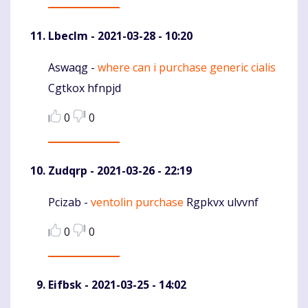
Lbeclm
- 2021-03-28 - 10:20
Aswaqg -
where can i purchase generic cialis
Komentaras
Cgtkox hfnpjd
0
0
Zudqrp
- 2021-03-26 - 22:19
Pcizab -
ventolin purchase
Rgpkvx ulvvnf
Komentaras
0
0
Eifbsk
- 2021-03-25 - 14:02