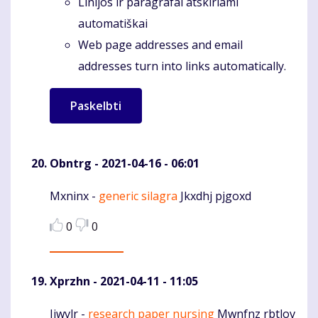
Linijos ir paragrafai atskiriami
automatiškai
Web page addresses and email
addresses turn into links automatically.
Obntrg
- 2021-04-16 - 06:01
Mxninx -
generic silagra
Jkxdhj pjgoxd
Komentaras
0
0
Xprzhn
- 2021-04-11 - 11:05
Iiwvlr -
research paper nursing
Mwnfnz rbtlov
Komentaras