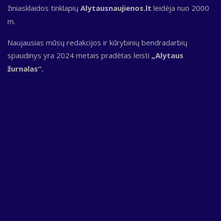
žiniasklaidos tinklapių
Alytausnaujienos.lt
leidėja nuo 2000
m.
Naujausias mūsų redakcijos ir kūrybinių bendradarbių
spaudinys yra 2024 metais pradėtas leisti
„Alytaus
žurnalas“.