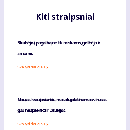
Kiti straipsniai
Skubėjo į pagalbą ne tik miškams, gelbėjo ir
žmones
Skaityti daugiau
Naujas kraujasiurbių mašalų platinamas virusas
gali neaplenkti ir Dzūkijos
Skaityti daugiau