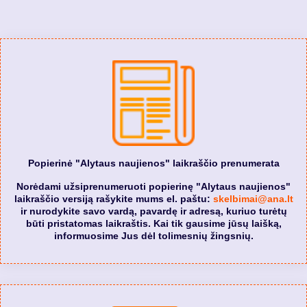
Popierinė "Alytaus naujienos" laikraščio prenumerata
Norėdami užsiprenumeruoti popierinę "Alytaus naujienos"
laikraščio versiją rašykite mums el. paštu:
skelbimai@ana.lt
ir nurodykite savo vardą, pavardę ir adresą, kuriuo turėtų
būti pristatomas laikraštis. Kai tik gausime jūsų laišką,
informuosime Jus dėl tolimesnių žingsnių.