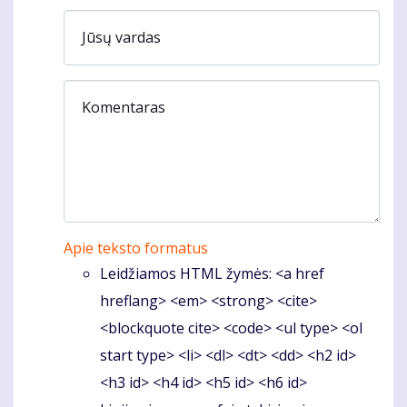
Jūsų vardas
Komentaras
Apie teksto formatus
Leidžiamos HTML žymės: <a href
hreflang> <em> <strong> <cite>
<blockquote cite> <code> <ul type> <ol
start type> <li> <dl> <dt> <dd> <h2 id>
<h3 id> <h4 id> <h5 id> <h6 id>