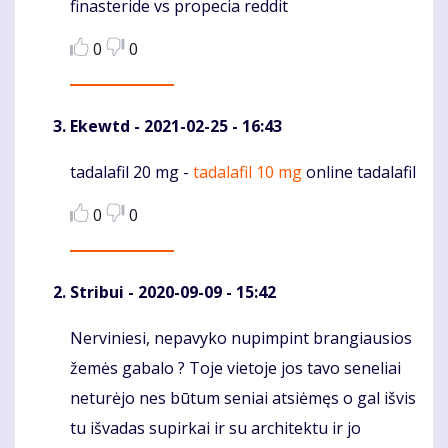
finasteride vs propecia reddit
0
0
Ekewtd
- 2021-02-25 - 16:43
tadalafil 20 mg -
tadalafil 10 mg
online tadalafil
Komentaras
0
0
Stribui
- 2020-09-09 - 15:42
Nerviniesi, nepavyko nupimpint brangiausios
Komentaras
žemės gabalo ? Toje vietoje jos tavo seneliai
neturėjo nes būtum seniai atsiėmęs o gal išvis
tu išvadas supirkai ir su architektu ir jo