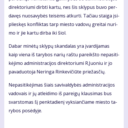
di­rek­to­riu­mi dirb­ti kar­tu, nes šis skly­pus bu­vo per­
da­vęs nuo­sa­vy­bės tei­sėms at­kur­ti. Ta­čiau stai­ga įsi­
plies­kęs kon­flik­tas tarp mies­to va­do­vų grei­tai nu­ri­
mo ir jie kar­tu dir­ba iki šiol.
Da­bar mi­nė­tų skly­pų skan­da­las yra įvar­di­ja­mas
kaip vie­na iš ta­ry­bos na­rių raš­tu pa­reikš­to ne­pa­si­ti­
kė­ji­mo ad­mi­nist­ra­ci­jos di­rek­to­riu­mi R.Juo­niu ir jo
pa­va­duo­to­ja Ne­rin­ga Rin­ke­vi­čiū­te prie­žas­čių.
Ne­pa­si­ti­kė­ji­mas šiais sa­vi­val­dy­bės ad­mi­nist­ra­ci­jos
va­do­vais ir jų at­lei­di­mo iš pa­rei­gų klau­si­mas bus
svars­to­mas šį penk­ta­die­nį vyk­sian­čia­me mies­to ta­
ry­bos po­sė­dy­je.