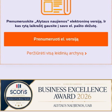
Prenumeruokite „Alytaus naujienos” elektroninę versiją. Ir
kas rytą laikraštį gausite į savo el. pašto dėžutę.
Prenumeruoti el. versiją
Peržiūrėti visą leidinių archyvą