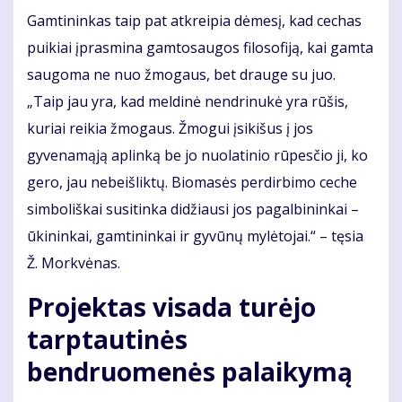
Gamtininkas taip pat atkreipia dėmesį, kad cechas
puikiai įprasmina gamtosaugos filosofiją, kai gamta
saugoma ne nuo žmogaus, bet drauge su juo.
„Taip jau yra, kad meldinė nendrinukė yra rūšis,
kuriai reikia žmogaus. Žmogui įsikišus į jos
gyvenamąją aplinką be jo nuolatinio rūpesčio ji, ko
gero, jau nebeišliktų. Biomasės perdirbimo ceche
simboliškai susitinka didžiausi jos pagalbininkai –
ūkininkai, gamtininkai ir gyvūnų mylėtojai.“ – tęsia
Ž. Morkvėnas.
Projektas visada turėjo
tarptautinės
bendruomenės palaikymą