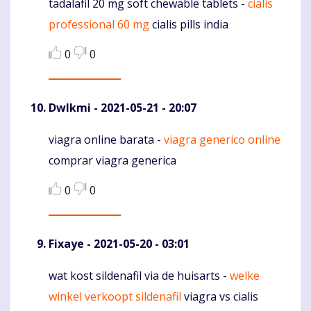
tadalafil 20 mg soft chewable tablets -
cialis
Komentaras
professional 60 mg
cialis pills india
0
0
Dwlkmi
- 2021-05-21 - 20:07
viagra online barata -
viagra generico online
Komentaras
comprar viagra generica
0
0
Fixaye
- 2021-05-20 - 03:01
wat kost sildenafil via de huisarts -
welke
Komentaras
winkel verkoopt sildenafil
viagra vs cialis