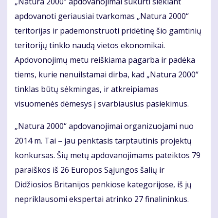
„Natura 2000“ apdovanojimai sukurti siekiant
apdovanoti geriausiai tvarkomas „Natura 2000“
teritorijas ir pademonstruoti pridėtinę šio gamtinių
teritorijų tinklo naudą vietos ekonomikai.
Apdovonojimų metu reiškiama pagarba ir padėka
tiems, kurie nenuilstamai dirba, kad „Natura 2000“
tinklas būtų sėkmingas, ir atkreipiamas
visuomenės dėmesys į svarbiausius pasiekimus.
„Natura 2000“ apdovanojimai organizuojami nuo
2014 m. Tai – jau penktasis tarptautinis projektų
konkursas. Šių metų apdovanojimams pateiktos 79
paraiškos iš 26 Europos Sąjungos šalių ir
Didžiosios Britanijos penkiose kategorijose, iš jų
nepriklausomi ekspertai atrinko 27 finalininkus.