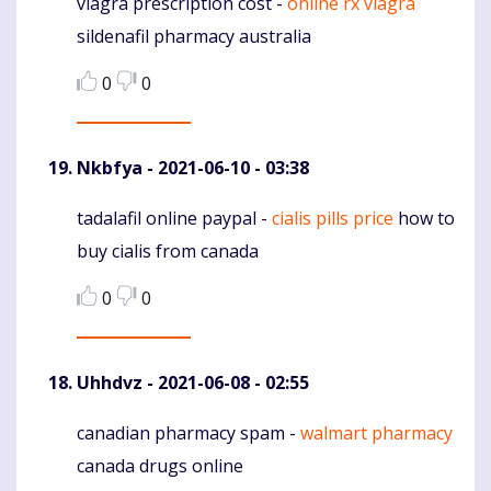
viagra prescription cost -
online rx viagra
Komentaras
sildenafil pharmacy australia
0
0
Nkbfya
- 2021-06-10 - 03:38
tadalafil online paypal -
cialis pills price
how to
Komentaras
buy cialis from canada
0
0
Uhhdvz
- 2021-06-08 - 02:55
canadian pharmacy spam -
walmart pharmacy
Komentaras
canada drugs online