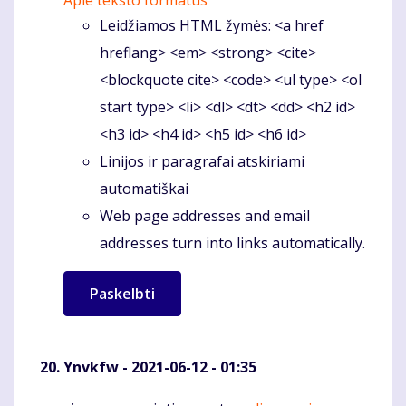
Apie teksto formatus
Leidžiamos HTML žymės: <a href
hreflang> <em> <strong> <cite>
<blockquote cite> <code> <ul type> <ol
start type> <li> <dl> <dt> <dd> <h2 id>
<h3 id> <h4 id> <h5 id> <h6 id>
Linijos ir paragrafai atskiriami
automatiškai
Web page addresses and email
addresses turn into links automatically.
Ynvkfw
- 2021-06-12 - 01:35