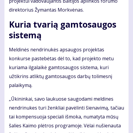
projektui vadovaujantis Baltijos aplinkos forumo
direktorius Žymantas Morkvėnas.
Kuria tvarią gamtosaugos
sistemą
Meldinės nendrinukės apsaugos projektas
konkurse pastebėtas dėl to, kad projekto metu
kuriama ilgalaikė gamtosaugos sistema, kuri
užtikrins atliktų gamtosaugos darbų tolimesnį
palaikymą.
„Ūkininkai, savo laukuose saugodami meldines
nendrinukes turi ženkliai pavėlinti šienavimą, tačiau
tai kompensuoja speciali išmoka, numatyta mūsų
šalies Kaimo plėtros programoje. Vėlai nušienauta