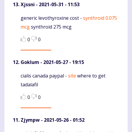
Xjssni
- 2021-05-31 - 11:53
generic levothyroxine cost -
synthroid 0.075
Komentaras
mcg
synthroid 275 mcg
0
0
Goklum
- 2021-05-27 - 19:15
cialis canada paypal -
site
where to get
Komentaras
tadalafil
0
0
Zjympw
- 2021-05-26 - 01:52