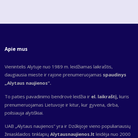
Apie mus
Vienintelis Alytuje nuo 1989 m. leidžiamas laikraštis,
daugiausia mieste ir rajone prenumeruojamas
spaudinys
„Alytaus naujienos“.
To paties pavadinimo bendrovė leidžia ir
el. laikraštį,
kuris
prenumeruojamas Lietuvoje ir kitur, kur gyvena, dirba,
poilsiauja alytiškiai.
UAB „Alytaus naujienos“ yra ir Dzūkijoje vieno populiariausių
žiniasklaidos tinklapių
Alytausnaujienos.lt
leidėja nuo 2000