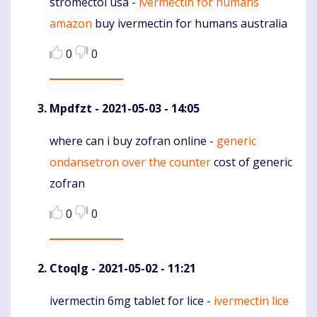
stromectol usa -
ivermectin for humans
Komentaras
amazon
buy ivermectin for humans australia
0
0
Mpdfzt
- 2021-05-03 - 14:05
where can i buy zofran online -
generic
Komentaras
ondansetron over the counter
cost of generic
zofran
0
0
Ctoqlg
- 2021-05-02 - 11:21
ivermectin 6mg tablet for lice -
ivermectin lice
Komentaras