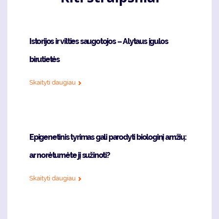
Istorijos ir vilties saugotojos – Alytaus įgulos
birutietės
Skaityti daugiau
Epigenetinis tyrimas gali parodyti biologinį amžių:
ar norėtumėte jį sužinoti?
Skaityti daugiau