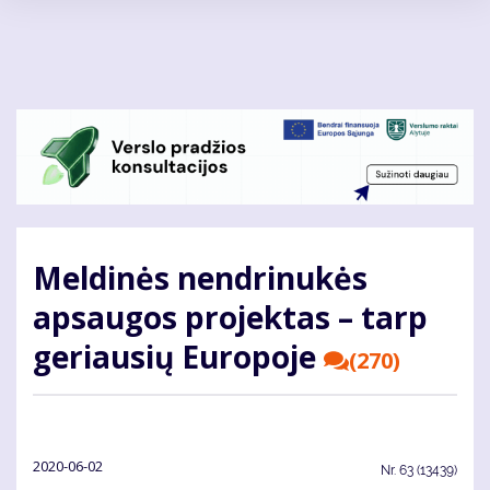
Pereiti
į
pagrindinį
turinį
Meldinės nendrinukės
apsaugos projektas – tarp
geriausių Europoje
(270)
2020-06-02
Nr.
63 (13439)