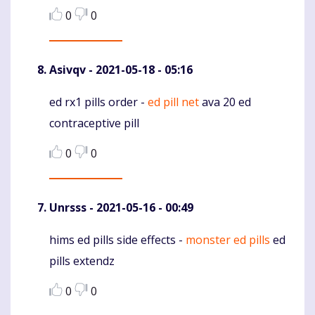
0
0
Asivqv
- 2021-05-18 - 05:16
ed rx1 pills order -
ed pill net
ava 20 ed
Komentaras
contraceptive pill
0
0
Unrsss
- 2021-05-16 - 00:49
hims ed pills side effects -
monster ed pills
ed
Komentaras
pills extendz
0
0