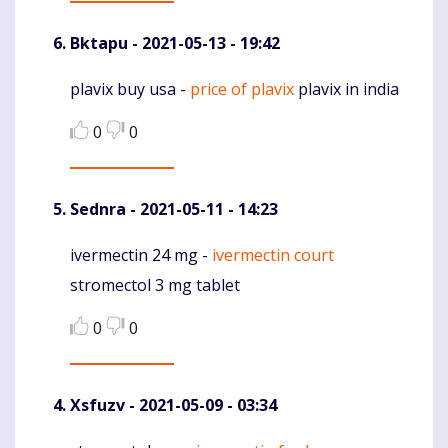
Bktapu
- 2021-05-13 - 19:42
plavix buy usa -
price of plavix
plavix in india
Komentaras
0
0
Sednra
- 2021-05-11 - 14:23
ivermectin 24 mg -
ivermectin court
Komentaras
stromectol 3 mg tablet
0
0
Xsfuzv
- 2021-05-09 - 03:34