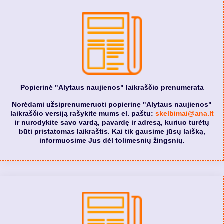
Popierinė "Alytaus naujienos" laikraščio prenumerata
Norėdami užsiprenumeruoti popierinę "Alytaus naujienos"
laikraščio versiją rašykite mums el. paštu:
skelbimai@ana.lt
ir nurodykite savo vardą, pavardę ir adresą, kuriuo turėtų
būti pristatomas laikraštis. Kai tik gausime jūsų laišką,
informuosime Jus dėl tolimesnių žingsnių.