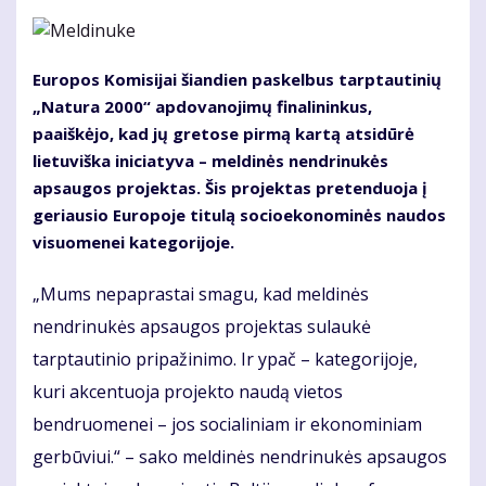
Europos Komisijai šiandien paskelbus tarptautinių
„Natura 2000“ apdovanojimų finalininkus,
paaiškėjo, kad jų gretose pirmą kartą atsidūrė
lietuviška iniciatyva – meldinės nendrinukės
apsaugos projektas. Šis projektas pretenduoja į
geriausio Europoje titulą socioekonominės naudos
visuomenei kategorijoje.
„Mums nepaprastai smagu, kad meldinės
nendrinukės apsaugos projektas sulaukė
tarptautinio pripažinimo. Ir ypač – kategorijoje,
kuri akcentuoja projekto naudą vietos
bendruomenei – jos socialiniam ir ekonominiam
gerbūviui.“ – sako meldinės nendrinukės apsaugos