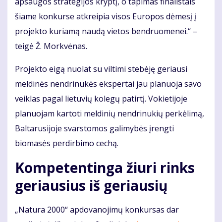
apsaugos strategijos kryptį, o tapimas finalistais
šiame konkurse atkreipia visos Europos dėmesį į
projekto kuriamą naudą vietos bendruomenei.“ –
teigė Ž. Morkvėnas.
Projekto eigą nuolat su viltimi stebėję geriausi
meldinės nendrinukės ekspertai jau planuoja savo
veiklas pagal lietuvių kolegų patirtį. Vokietijoje
planuojam kartoti meldinių nendrinukių perkėlimą,
Baltarusijoje svarstomos galimybės įrengti
biomasės perdirbimo cechą.
Kompetentinga žiuri rinks
geriausius iš geriausių
„Natura 2000“ apdovanojimų konkursas dar