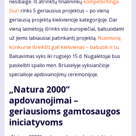
nesibaigė. Iš atrinktų finalininkų
kompetentinga
žiuri
rinks 5 geriausius projektus – po vieną
geriausią projektą kiekvienoje kategorijoje. Dar
vieną laimėtoją išrinks visi europiečiai, balsuodami
už jiems labiausiai patinkantį projektą.
Nuomonę
konkurse išreikšti gali kiekvienas – balsuok ir tu.
Balsavimas vyks iki rugsėjo 15 d. Nugalėtojai bus
paskelbti spalio mėn. Briuselyje vyksiančioje
specialioje apdovanojimų ceremonijoje.
„Natura 2000“
apdovanojimai –
geriausioms gamtosaugos
iniciatyvoms