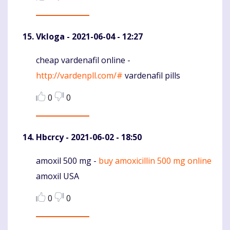
Vkloga
- 2021-06-04 - 12:27
cheap vardenafil online -
Komentaras
http://vardenpll.com/#
vardenafil pills
0
0
Hbcrcy
- 2021-06-02 - 18:50
amoxil 500 mg -
buy amoxicillin 500 mg online
Komentaras
amoxil USA
0
0