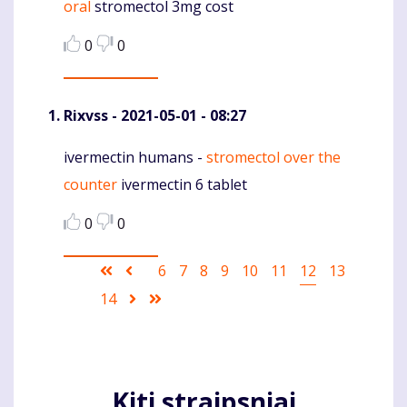
oral
stromectol 3mg cost
0
0
Rixvss
- 2021-05-01 - 08:27
ivermectin humans -
stromectol over the
Komentaras
counter
ivermectin 6 tablet
0
0
Pagination
First
Ankstesnis
Puslapis
6
Puslapis
7
Puslapis
8
Puslapis
9
Puslapis
10
Puslapis
11
Current
12
Puslapis
13
page
puslapis
page
Puslapis
14
Sekantis
Last
puslapis
page
Kiti straipsniai