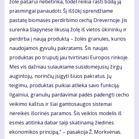
žolė pašarui nebetinka, todėl reikia rasti būdą ją
prasmingai panaudoti. Šį iššūkį sprendžiame
pastatę biomasės perdirbimo cechą Drevernoje. Jis
surenka šlapynėse likusią žolę iš vietos ūkininkų ir
perdirba į naują produktą – žolės granules, kurios
naudojamos gyvulių pakratams. Šis naujas
produktas po truputį jau tvirtinasi Europos rinkoje.
Mes vis dažniau sulaukiame susidomėjusių žirgų
augintojų, norinčių įsigyti šiuos pakratus. Jų
teigimu, produktas puikiai atlieka savo funkciją.
Ilgainiui, granulių pardavimai padės padengti cecho
veikimo kaštus ir šiai gamtosaugos sistemai
nereikės išorinės paramos. Šis veiklos modelis iš
esmės atitinka dabar taip skatinamą žiedinės
ekonomikos principą,“ – pasakoja Ž. Morkvėnas.