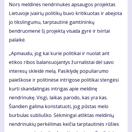
Nors meldinės nendrinukės apsaugos projektas
Lietuvoje įvairių politikų buvo kritikuotas ir abejota
jo tikslingumu, tarptautinė gamtininkų
bendruomenė šį projektą visada gyrė ir tvirtai
palaikė.
„Apmaudu, jog kai kurie politikai ir nuolat ant
etikos ribos balansuojantys žurnalistai dėl savo
interesų skleidė melą. Pasiklydę populiarumo
paieškose ir politinėse intrigose politikai stengėsi
kurti skandalingas intrigas apie meldinę
nendrinukę. Visgi, laikas parodo, kas yra kas.
Šiandien galima konstatuoti, jog pūstas melo
burbulas subliuško. Sėkmingai atliktas meldinių
nendrinukių perkėlimas keičia tarptautinės rūšies