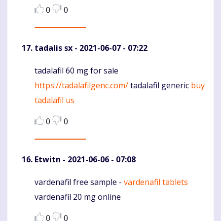
0
0
tadalis sx
- 2021-06-07 - 07:22
tadalafil 60 mg for sale
Komentaras
https://tadalafilgenc.com/
tadalafil generic
buy
tadalafil us
0
0
Etwitn
- 2021-06-06 - 07:08
vardenafil free sample -
vardenafil tablets
Komentaras
vardenafil 20 mg online
0
0