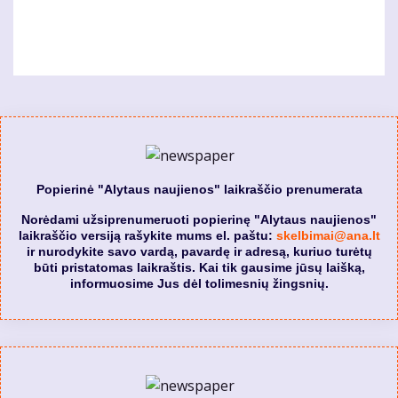
Popierinė "Alytaus naujienos" laikraščio prenumerata
Norėdami užsiprenumeruoti popierinę "Alytaus naujienos"
laikraščio versiją rašykite mums el. paštu:
skelbimai@ana.lt
ir nurodykite savo vardą, pavardę ir adresą, kuriuo turėtų
būti pristatomas laikraštis. Kai tik gausime jūsų laišką,
informuosime Jus dėl tolimesnių žingsnių.