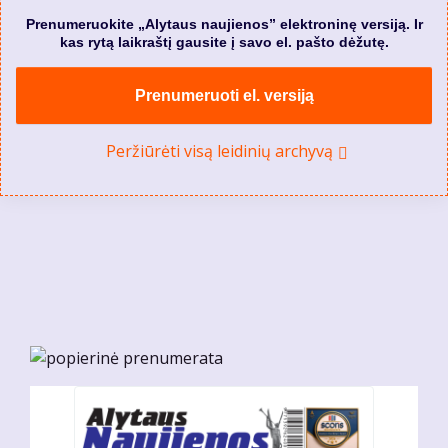
Prenumeruokite „Alytaus naujienos” elektroninę versiją. Ir
kas rytą laikraštį gausite į savo el. pašto dėžutę.
Prenumeruoti el. versiją
Peržiūrėti visą leidinių archyvą