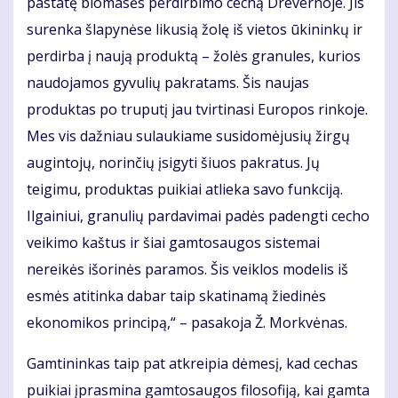
pastatę biomasės perdirbimo cechą Drevernoje. Jis
surenka šlapynėse likusią žolę iš vietos ūkininkų ir
perdirba į naują produktą – žolės granules, kurios
naudojamos gyvulių pakratams. Šis naujas
produktas po truputį jau tvirtinasi Europos rinkoje.
Mes vis dažniau sulaukiame susidomėjusių žirgų
augintojų, norinčių įsigyti šiuos pakratus. Jų
teigimu, produktas puikiai atlieka savo funkciją.
Ilgainiui, granulių pardavimai padės padengti cecho
veikimo kaštus ir šiai gamtosaugos sistemai
nereikės išorinės paramos. Šis veiklos modelis iš
esmės atitinka dabar taip skatinamą žiedinės
ekonomikos principą,“ – pasakoja Ž. Morkvėnas.
Gamtininkas taip pat atkreipia dėmesį, kad cechas
puikiai įprasmina gamtosaugos filosofiją, kai gamta