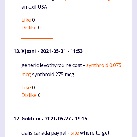
amoxil USA
Like
0
Dislike
0
Xjssni
- 2021-05-31 - 11:53
generic levothyroxine cost -
synthroid 0.075
Komentaras
mcg
synthroid 275 mcg
Like
0
Dislike
0
Goklum
- 2021-05-27 - 19:15
cialis canada paypal -
site
where to get
Komentaras