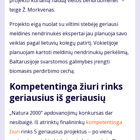
projekto kuriamą naudą vietos bendruomenei.“ –
teigė Ž. Morkvėnas.
Projekto eigą nuolat su viltimi stebėję geriausi
meldinės nendrinukės ekspertai jau planuoja savo
veiklas pagal lietuvių kolegų patirtį. Vokietijoje
planuojam kartoti meldinių nendrinukių perkėlimą,
Baltarusijoje svarstomos galimybės įrengti
biomasės perdirbimo cechą.
Kompetentinga žiuri rinks
geriausius iš geriausių
„Natura 2000“ apdovanojimų konkursas dar
nesibaigė. Iš atrinktų finalininkų
kompetentinga
žiuri
rinks 5 geriausius projektus – po vieną