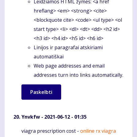
Leidžiamos HTML žymės: <a href
hreflang> <em> <strong> <cite>
<blockquote cite> <code> <ul type> <ol
start type> <li> <dl> <dt> <dd> <h2 id>
<h3 id> <h4 id> <h5 id> <h6 id>
Linijos ir paragrafai atskiriami
automatiškai
Web page addresses and email
addresses turn into links automatically.
Ynvkfw
- 2021-06-12 - 01:35
viagra prescription cost -
online rx viagra
Komentaras