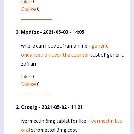
Like
0
Dislike
0
Mpdfzt
- 2021-05-03 - 14:05
where can i buy zofran online -
generic
Komentaras
ondansetron over the counter
cost of generic
zofran
Like
0
Dislike
0
Ctoqlg
- 2021-05-02 - 11:21
ivermectin 6mg tablet for lice -
ivermectin lice
Komentaras
oral
stromectol 3mg cost