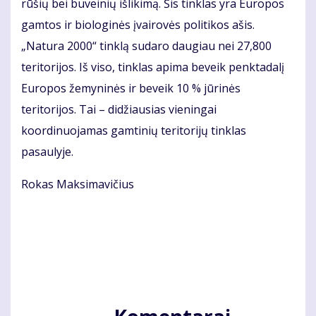
rūšių bei buveinių išlikimą. Šis tinklas yra Europos
gamtos ir biologinės įvairovės politikos ašis.
„Natura 2000“ tinklą sudaro daugiau nei 27,800
teritorijos. Iš viso, tinklas apima beveik penktadalį
Europos žemyninės ir beveik 10 % jūrinės
teritorijos. Tai – didžiausias vieningai
koordinuojamas gamtinių teritorijų tinklas
pasaulyje.
Rokas Maksimavičius