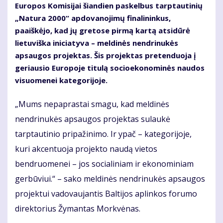
Europos Komisijai šiandien paskelbus tarptautinių
„Natura 2000“ apdovanojimų finalininkus,
paaiškėjo, kad jų gretose pirmą kartą atsidūrė
lietuviška iniciatyva – meldinės nendrinukės
apsaugos projektas. Šis projektas pretenduoja į
geriausio Europoje titulą socioekonominės naudos
visuomenei kategorijoje.
„Mums nepaprastai smagu, kad meldinės
nendrinukės apsaugos projektas sulaukė
tarptautinio pripažinimo. Ir ypač – kategorijoje,
kuri akcentuoja projekto naudą vietos
bendruomenei – jos socialiniam ir ekonominiam
gerbūviui.“ – sako meldinės nendrinukės apsaugos
projektui vadovaujantis Baltijos aplinkos forumo
direktorius Žymantas Morkvėnas.