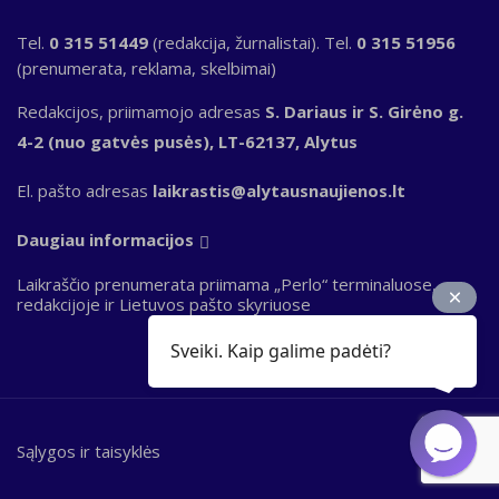
Tel.
0 315 51449
(redakcija, žurnalistai). Tel.
0 315 51956
(prenumerata, reklama, skelbimai)
Redakcijos, priimamojo adresas
S. Dariaus ir S. Girėno g.
4-2 (nuo gatvės pusės), LT-62137, Alytus
El. pašto adresas
laikrastis@alytausnaujienos.lt
Daugiau informacijos
Laikraščio prenumerata priimama „Perlo“ terminaluose,
redakcijoje ir Lietuvos pašto skyriuose
Sveiki. Kaip galime padėti?
Sąlygos ir taisyklės
Bottom
footer