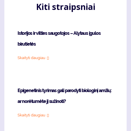
Kiti straipsniai
Istorijos ir vilties saugotojos – Alytaus įgulos
birutietės
Skaityti daugiau
Epigenetinis tyrimas gali parodyti biologinį amžių:
ar norėtumėte jį sužinoti?
Skaityti daugiau