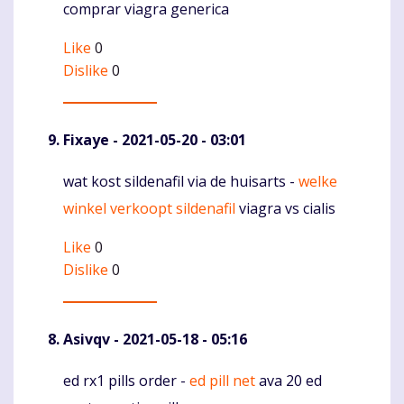
comprar viagra generica
Like
0
Dislike
0
Fixaye
- 2021-05-20 - 03:01
wat kost sildenafil via de huisarts -
welke
Komentaras
winkel verkoopt sildenafil
viagra vs cialis
Like
0
Dislike
0
Asivqv
- 2021-05-18 - 05:16
ed rx1 pills order -
ed pill net
ava 20 ed
Komentaras