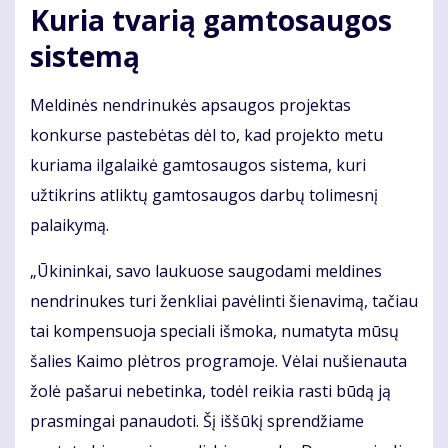
Kuria tvarią gamtosaugos
sistemą
Meldinės nendrinukės apsaugos projektas
konkurse pastebėtas dėl to, kad projekto metu
kuriama ilgalaikė gamtosaugos sistema, kuri
užtikrins atliktų gamtosaugos darbų tolimesnį
palaikymą.
„Ūkininkai, savo laukuose saugodami meldines
nendrinukes turi ženkliai pavėlinti šienavimą, tačiau
tai kompensuoja speciali išmoka, numatyta mūsų
šalies Kaimo plėtros programoje. Vėlai nušienauta
žolė pašarui nebetinka, todėl reikia rasti būdą ją
prasmingai panaudoti. Šį iššūkį sprendžiame