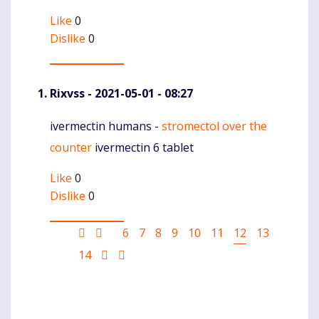
Like
0
Dislike
0
Rixvss
- 2021-05-01 - 08:27
ivermectin humans -
stromectol over the
Komentaras
counter
ivermectin 6 tablet
Like
0
Dislike
0
Pagination
First
Ankstesnis
Puslapis
6
Puslapis
7
Puslapis
8
Puslapis
9
Puslapis
10
Puslapis
11
Current
12
Puslapis
13
page
puslapis
page
Puslapis
14
Sekantis
Last
puslapis
page