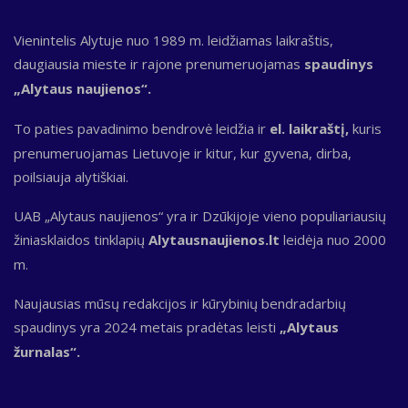
Vienintelis Alytuje nuo 1989 m. leidžiamas laikraštis,
daugiausia mieste ir rajone prenumeruojamas
spaudinys
„Alytaus naujienos“.
To paties pavadinimo bendrovė leidžia ir
el. laikraštį,
kuris
prenumeruojamas Lietuvoje ir kitur, kur gyvena, dirba,
poilsiauja alytiškiai.
UAB „Alytaus naujienos“ yra ir Dzūkijoje vieno populiariausių
žiniasklaidos tinklapių
Alytausnaujienos.lt
leidėja nuo 2000
m.
Naujausias mūsų redakcijos ir kūrybinių bendradarbių
spaudinys yra 2024 metais pradėtas leisti
„Alytaus
žurnalas“.