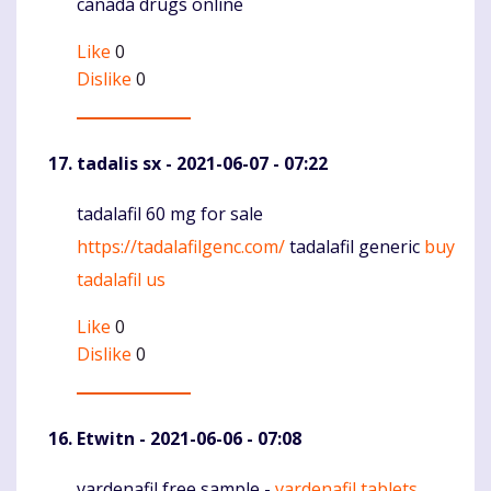
canada drugs online
Like
0
Dislike
0
tadalis sx
- 2021-06-07 - 07:22
tadalafil 60 mg for sale
Komentaras
https://tadalafilgenc.com/
tadalafil generic
buy
tadalafil us
Like
0
Dislike
0
Etwitn
- 2021-06-06 - 07:08
vardenafil free sample -
vardenafil tablets