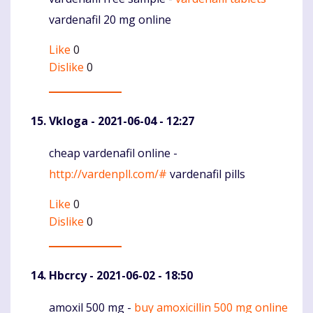
Komentaras
vardenafil 20 mg online
Like
0
Dislike
0
Vkloga
- 2021-06-04 - 12:27
cheap vardenafil online -
Komentaras
http://vardenpll.com/#
vardenafil pills
Like
0
Dislike
0
Hbcrcy
- 2021-06-02 - 18:50
amoxil 500 mg -
buy amoxicillin 500 mg online
Komentaras