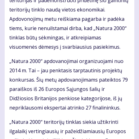
teritorijas ir pademonstruoti pridėtinę šio gamtinių
teritorijų tinklo naudą vietos ekonomikai.
Apdovonojimų metu reiškiama pagarba ir padėka
tiems, kurie nenuilstamai dirba, kad „Natura 2000“
tinklas būtų sėkmingas, ir atkreipiamas
visuomenės dėmesys į svarbiausius pasiekimus.
„Natura 2000“ apdovanojimai organizuojami nuo
2014 m. Tai – jau penktasis tarptautinis projektų
konkursas. Šių metų apdovanojimams pateiktos 79
paraiškos iš 26 Europos Sąjungos šalių ir
Didžiosios Britanijos penkiose kategorijose, iš jų
nepriklausomi ekspertai atrinko 27 finalininkus.
„Natura 2000“ teritorijų tinklas siekia užtikrinti
ilgalaikį vertingiausių ir pažeidžiamiausių Europos