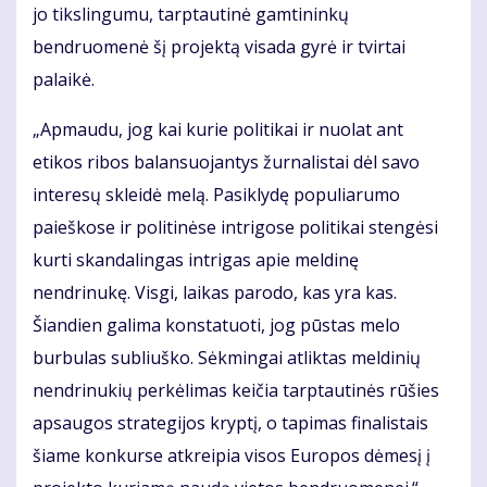
jo tikslingumu, tarptautinė gamtininkų
bendruomenė šį projektą visada gyrė ir tvirtai
palaikė.
„Apmaudu, jog kai kurie politikai ir nuolat ant
etikos ribos balansuojantys žurnalistai dėl savo
interesų skleidė melą. Pasiklydę populiarumo
paieškose ir politinėse intrigose politikai stengėsi
kurti skandalingas intrigas apie meldinę
nendrinukę. Visgi, laikas parodo, kas yra kas.
Šiandien galima konstatuoti, jog pūstas melo
burbulas subliuško. Sėkmingai atliktas meldinių
nendrinukių perkėlimas keičia tarptautinės rūšies
apsaugos strategijos kryptį, o tapimas finalistais
šiame konkurse atkreipia visos Europos dėmesį į