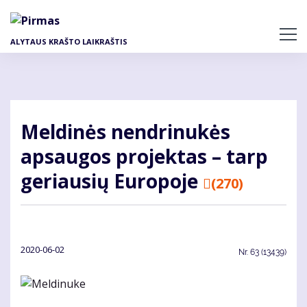
Pereiti
į
pagrindinį
ALYTAUS KRAŠTO LAIKRAŠTIS
turinį
Meldinės nendrinukės
apsaugos projektas – tarp
geriausių Europoje
(270)
2020-06-02
Nr.
63 (13439)