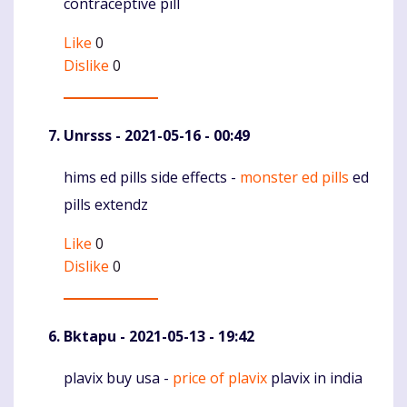
contraceptive pill
Like
0
Dislike
0
Unrsss
- 2021-05-16 - 00:49
hims ed pills side effects -
monster ed pills
ed
Komentaras
pills extendz
Like
0
Dislike
0
Bktapu
- 2021-05-13 - 19:42
plavix buy usa -
price of plavix
plavix in india
Komentaras