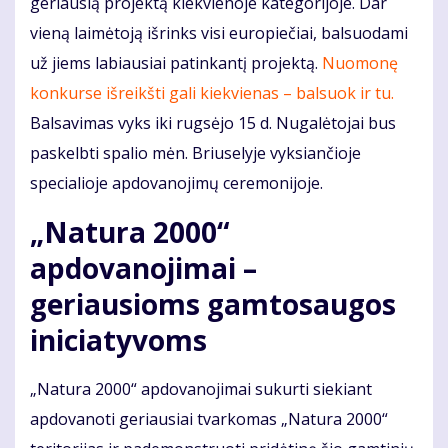
geriausią projektą kiekvienoje kategorijoje. Dar
vieną laimėtoją išrinks visi europiečiai, balsuodami
už jiems labiausiai patinkantį projektą.
Nuomonę
konkurse išreikšti gali kiekvienas – balsuok ir tu.
Balsavimas vyks iki rugsėjo 15 d. Nugalėtojai bus
paskelbti spalio mėn. Briuselyje vyksiančioje
specialioje apdovanojimų ceremonijoje.
„Natura 2000“
apdovanojimai –
geriausioms gamtosaugos
iniciatyvoms
„Natura 2000“ apdovanojimai sukurti siekiant
apdovanoti geriausiai tvarkomas „Natura 2000“