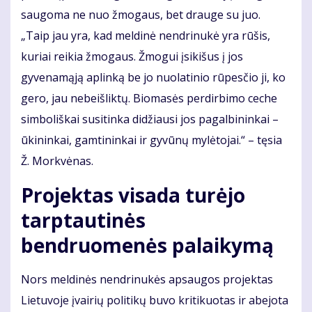
saugoma ne nuo žmogaus, bet drauge su juo.
„Taip jau yra, kad meldinė nendrinukė yra rūšis,
kuriai reikia žmogaus. Žmogui įsikišus į jos
gyvenamąją aplinką be jo nuolatinio rūpesčio ji, ko
gero, jau nebeišliktų. Biomasės perdirbimo ceche
simboliškai susitinka didžiausi jos pagalbininkai –
ūkininkai, gamtininkai ir gyvūnų mylėtojai.“ – tęsia
Ž. Morkvėnas.
Projektas visada turėjo
tarptautinės
bendruomenės palaikymą
Nors meldinės nendrinukės apsaugos projektas
Lietuvoje įvairių politikų buvo kritikuotas ir abejota