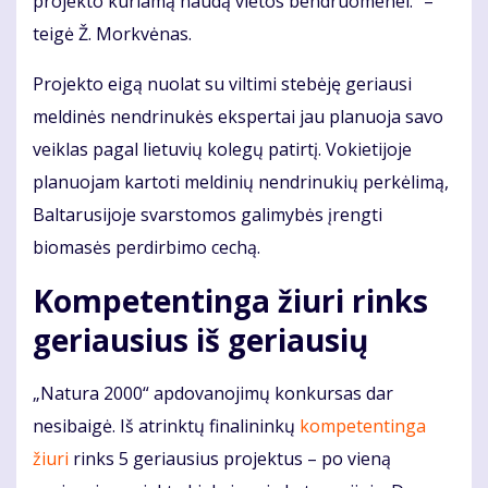
projekto kuriamą naudą vietos bendruomenei.“ –
teigė Ž. Morkvėnas.
Projekto eigą nuolat su viltimi stebėję geriausi
meldinės nendrinukės ekspertai jau planuoja savo
veiklas pagal lietuvių kolegų patirtį. Vokietijoje
planuojam kartoti meldinių nendrinukių perkėlimą,
Baltarusijoje svarstomos galimybės įrengti
biomasės perdirbimo cechą.
Kompetentinga žiuri rinks
geriausius iš geriausių
„Natura 2000“ apdovanojimų konkursas dar
nesibaigė. Iš atrinktų finalininkų
kompetentinga
žiuri
rinks 5 geriausius projektus – po vieną