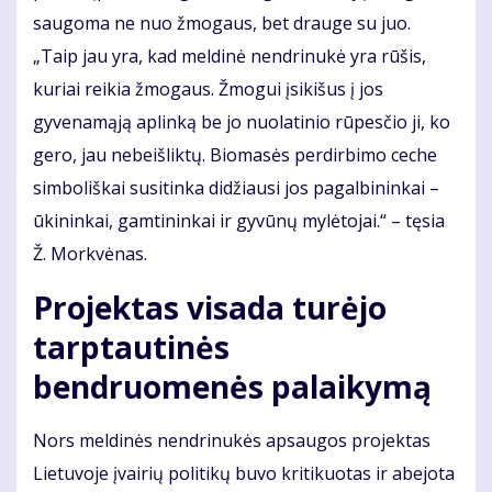
saugoma ne nuo žmogaus, bet drauge su juo.
„Taip jau yra, kad meldinė nendrinukė yra rūšis,
kuriai reikia žmogaus. Žmogui įsikišus į jos
gyvenamąją aplinką be jo nuolatinio rūpesčio ji, ko
gero, jau nebeišliktų. Biomasės perdirbimo ceche
simboliškai susitinka didžiausi jos pagalbininkai –
ūkininkai, gamtininkai ir gyvūnų mylėtojai.“ – tęsia
Ž. Morkvėnas.
Projektas visada turėjo
tarptautinės
bendruomenės palaikymą
Nors meldinės nendrinukės apsaugos projektas
Lietuvoje įvairių politikų buvo kritikuotas ir abejota