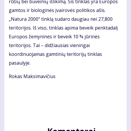
rūšių bei buveinių išlikimą. Šis tinklas yra Europos
gamtos ir biologinės įvairovės politikos ašis.
„Natura 2000“ tinklą sudaro daugiau nei 27,800
teritorijos. Iš viso, tinklas apima beveik penktadalį
Europos žemyninės ir beveik 10 % jūrinės
teritorijos. Tai – didžiausias vieningai
koordinuojamas gamtinių teritorijų tinklas
pasaulyje.
Rokas Maksimavičius