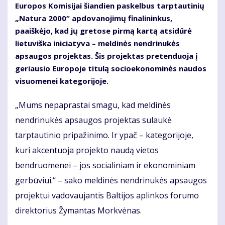
Europos Komisijai šiandien paskelbus tarptautinių
„Natura 2000“ apdovanojimų finalininkus,
paaiškėjo, kad jų gretose pirmą kartą atsidūrė
lietuviška iniciatyva – meldinės nendrinukės
apsaugos projektas. Šis projektas pretenduoja į
geriausio Europoje titulą socioekonominės naudos
visuomenei kategorijoje.
„Mums nepaprastai smagu, kad meldinės
nendrinukės apsaugos projektas sulaukė
tarptautinio pripažinimo. Ir ypač – kategorijoje,
kuri akcentuoja projekto naudą vietos
bendruomenei – jos socialiniam ir ekonominiam
gerbūviui.“ – sako meldinės nendrinukės apsaugos
projektui vadovaujantis Baltijos aplinkos forumo
direktorius Žymantas Morkvėnas.