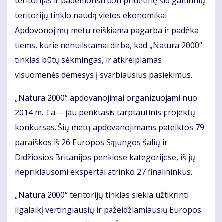
teritorijas ir pademonstruoti pridėtinę šio gamtinių
teritorijų tinklo naudą vietos ekonomikai.
Apdovonojimų metu reiškiama pagarba ir padėka
tiems, kurie nenuilstamai dirba, kad „Natura 2000“
tinklas būtų sėkmingas, ir atkreipiamas
visuomenės dėmesys į svarbiausius pasiekimus.
„Natura 2000“ apdovanojimai organizuojami nuo
2014 m. Tai – jau penktasis tarptautinis projektų
konkursas. Šių metų apdovanojimams pateiktos 79
paraiškos iš 26 Europos Sąjungos šalių ir
Didžiosios Britanijos penkiose kategorijose, iš jų
nepriklausomi ekspertai atrinko 27 finalininkus.
„Natura 2000“ teritorijų tinklas siekia užtikrinti
ilgalaikį vertingiausių ir pažeidžiamiausių Europos