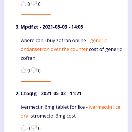
0
0
Mpdfzt
- 2021-05-03 - 14:05
where can i buy zofran online -
generic
Komentaras
ondansetron over the counter
cost of generic
zofran
0
0
Ctoqlg
- 2021-05-02 - 11:21
ivermectin 6mg tablet for lice -
ivermectin lice
Komentaras
oral
stromectol 3mg cost
0
0