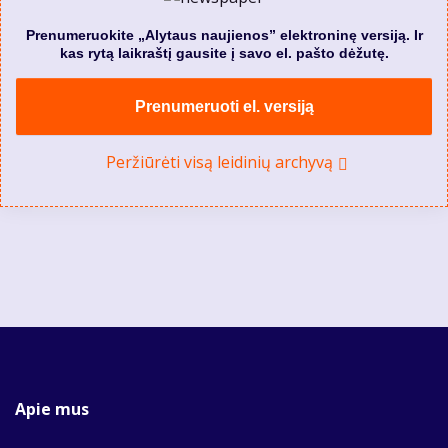
Prenumeruokite „Alytaus naujienos” elektroninę versiją. Ir
kas rytą laikraštį gausite į savo el. pašto dėžutę.
Prenumeruoti el. versiją
Peržiūrėti visą leidinių archyvą
Apie mus