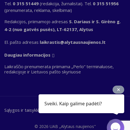
Tel.
0 315 51449
(redakcija, žurnalistai). Tel.
0 315 51956
(prenumerata, reklama, skelbimai)
Redakcijos, priimamojo adresas
S. Dariaus ir S. Girėno g.
4-2 (nuo gatvės pusės), LT-62137, Alytus
El. pašto adresas
laikrastis@alytausnaujienos.lt
Daugiau informacijos
Laikraščio prenumerata priimama „Perlo“ terminaluose,
redakcijoje ir Lietuvos pašto skyriuose
Sveiki. Kaip galime padėti?
Sąlygos ir taisyklės
Bottom
footer
© 2026 UAB „Alytaus naujienos"