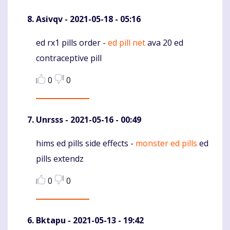
Asivqv
- 2021-05-18 - 05:16
ed rx1 pills order -
ed pill net
ava 20 ed
Komentaras
contraceptive pill
0
0
Unrsss
- 2021-05-16 - 00:49
hims ed pills side effects -
monster ed pills
ed
Komentaras
pills extendz
0
0
Bktapu
- 2021-05-13 - 19:42