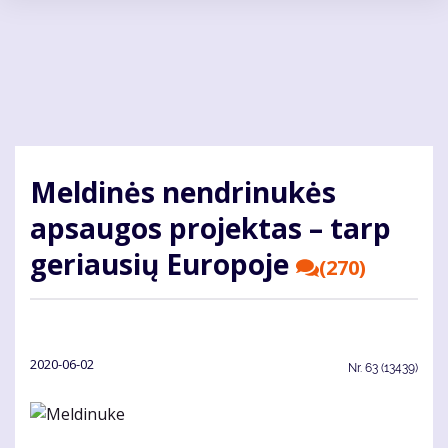
Pereiti
į
pagrindinį
turinį
Meldinės nendrinukės
apsaugos projektas – tarp
geriausių Europoje
(270)
2020-06-02
Nr.
63 (13439)