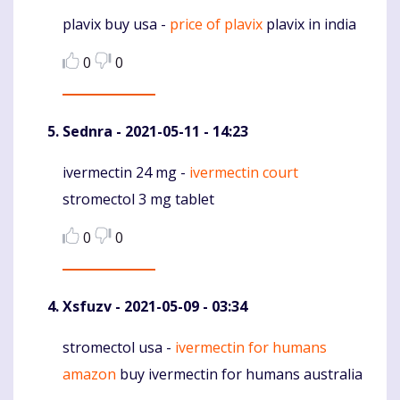
plavix buy usa -
price of plavix
plavix in india
Komentaras
0
0
Sednra
- 2021-05-11 - 14:23
ivermectin 24 mg -
ivermectin court
Komentaras
stromectol 3 mg tablet
0
0
Xsfuzv
- 2021-05-09 - 03:34
stromectol usa -
ivermectin for humans
Komentaras
amazon
buy ivermectin for humans australia