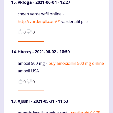
Vkloga
- 2021-06-04 - 12:27
cheap vardenafil online -
Komentaras
http://vardenpll.com/#
vardenafil pills
0
0
Hbcrcy
- 2021-06-02 - 18:50
amoxil 500 mg -
buy amoxicillin 500 mg online
Komentaras
amoxil USA
0
0
Xjssni
- 2021-05-31 - 11:53
generic levothyroxine cost -
synthroid 0.075