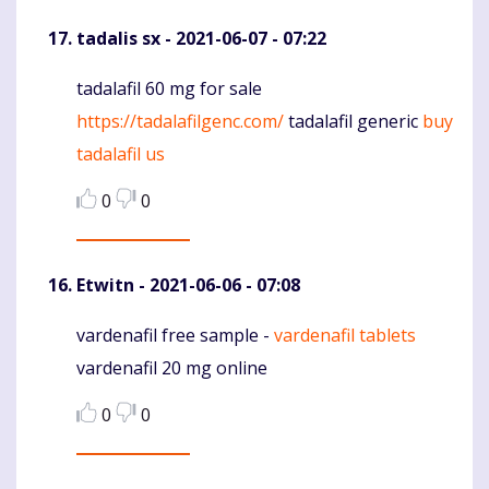
tadalis sx
- 2021-06-07 - 07:22
tadalafil 60 mg for sale
Komentaras
https://tadalafilgenc.com/
tadalafil generic
buy
tadalafil us
0
0
Etwitn
- 2021-06-06 - 07:08
vardenafil free sample -
vardenafil tablets
Komentaras
vardenafil 20 mg online
0
0