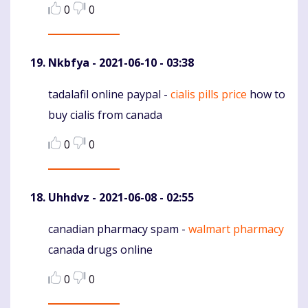
0
0
Nkbfya
- 2021-06-10 - 03:38
tadalafil online paypal -
cialis pills price
how to
Komentaras
buy cialis from canada
0
0
Uhhdvz
- 2021-06-08 - 02:55
canadian pharmacy spam -
walmart pharmacy
Komentaras
canada drugs online
0
0