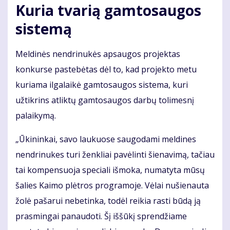
Kuria tvarią gamtosaugos
sistemą
Meldinės nendrinukės apsaugos projektas
konkurse pastebėtas dėl to, kad projekto metu
kuriama ilgalaikė gamtosaugos sistema, kuri
užtikrins atliktų gamtosaugos darbų tolimesnį
palaikymą.
„Ūkininkai, savo laukuose saugodami meldines
nendrinukes turi ženkliai pavėlinti šienavimą, tačiau
tai kompensuoja speciali išmoka, numatyta mūsų
šalies Kaimo plėtros programoje. Vėlai nušienauta
žolė pašarui nebetinka, todėl reikia rasti būdą ją
prasmingai panaudoti. Šį iššūkį sprendžiame