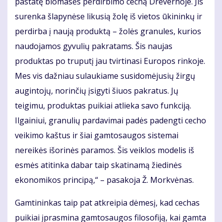
pastatę biomasės perdirbimo cechą Drevernoje. Jis
surenka šlapynėse likusią žolę iš vietos ūkininkų ir
perdirba į naują produktą – žolės granules, kurios
naudojamos gyvulių pakratams. Šis naujas
produktas po truputį jau tvirtinasi Europos rinkoje.
Mes vis dažniau sulaukiame susidomėjusių žirgų
augintojų, norinčių įsigyti šiuos pakratus. Jų
teigimu, produktas puikiai atlieka savo funkciją.
Ilgainiui, granulių pardavimai padės padengti cecho
veikimo kaštus ir šiai gamtosaugos sistemai
nereikės išorinės paramos. Šis veiklos modelis iš
esmės atitinka dabar taip skatinamą žiedinės
ekonomikos principą,“ – pasakoja Ž. Morkvėnas.
Gamtininkas taip pat atkreipia dėmesį, kad cechas
puikiai įprasmina gamtosaugos filosofiją, kai gamta