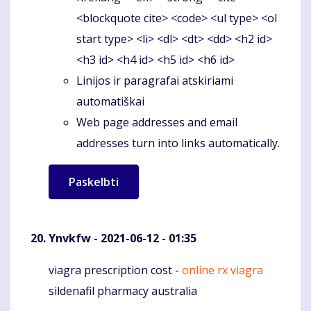
<blockquote cite> <code> <ul type> <ol
start type> <li> <dl> <dt> <dd> <h2 id>
<h3 id> <h4 id> <h5 id> <h6 id>
Linijos ir paragrafai atskiriami
automatiškai
Web page addresses and email
addresses turn into links automatically.
Ynvkfw
- 2021-06-12 - 01:35
viagra prescription cost -
online rx viagra
Komentaras
sildenafil pharmacy australia