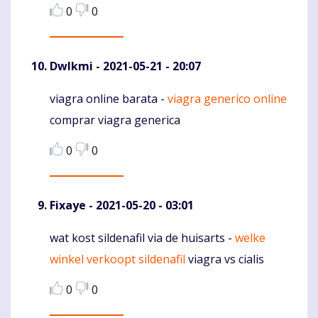
0
0
Dwlkmi
- 2021-05-21 - 20:07
viagra online barata -
viagra generico online
Komentaras
comprar viagra generica
0
0
Fixaye
- 2021-05-20 - 03:01
wat kost sildenafil via de huisarts -
welke
Komentaras
winkel verkoopt sildenafil
viagra vs cialis
0
0