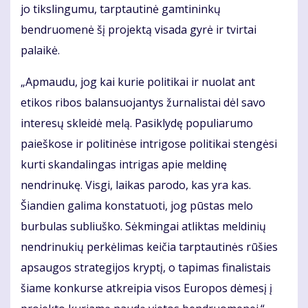
jo tikslingumu, tarptautinė gamtininkų
bendruomenė šį projektą visada gyrė ir tvirtai
palaikė.
„Apmaudu, jog kai kurie politikai ir nuolat ant
etikos ribos balansuojantys žurnalistai dėl savo
interesų skleidė melą. Pasiklydę populiarumo
paieškose ir politinėse intrigose politikai stengėsi
kurti skandalingas intrigas apie meldinę
nendrinukę. Visgi, laikas parodo, kas yra kas.
Šiandien galima konstatuoti, jog pūstas melo
burbulas subliuško. Sėkmingai atliktas meldinių
nendrinukių perkėlimas keičia tarptautinės rūšies
apsaugos strategijos kryptį, o tapimas finalistais
šiame konkurse atkreipia visos Europos dėmesį į