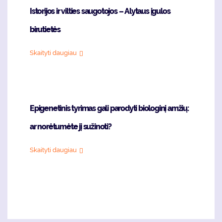
Istorijos ir vilties saugotojos – Alytaus įgulos
birutietės
Skaityti daugiau
Epigenetinis tyrimas gali parodyti biologinį amžių:
ar norėtumėte jį sužinoti?
Skaityti daugiau