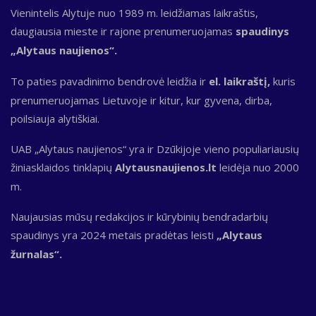
Vienintelis Alytuje nuo 1989 m. leidžiamas laikraštis,
daugiausia mieste ir rajone prenumeruojamas
spaudinys
„Alytaus naujienos“.
To paties pavadinimo bendrovė leidžia ir
el. laikraštį,
kuris
prenumeruojamas Lietuvoje ir kitur, kur gyvena, dirba,
poilsiauja alytiškiai.
UAB „Alytaus naujienos“ yra ir Dzūkijoje vieno populiariausių
žiniasklaidos tinklapių
Alytausnaujienos.lt
leidėja nuo 2000
m.
Naujausias mūsų redakcijos ir kūrybinių bendradarbių
spaudinys yra 2024 metais pradėtas leisti
„Alytaus
žurnalas“.