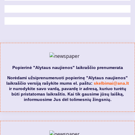
Popierinė "Alytaus naujienos" laikraščio prenumerata
Norėdami užsiprenumeruoti popierinę "Alytaus naujienos"
laikraščio versiją rašykite mums el. paštu:
skelbimai@ana.lt
ir nurodykite savo vardą, pavardę ir adresą, kuriuo turėtų
būti pristatomas laikraštis. Kai tik gausime jūsų laišką,
informuosime Jus dėl tolimesnių žingsnių.