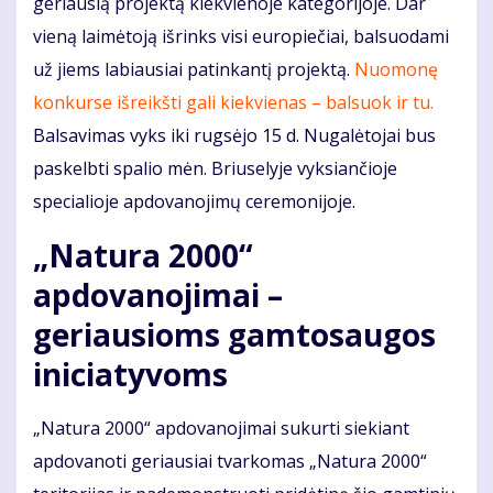
geriausią projektą kiekvienoje kategorijoje. Dar
vieną laimėtoją išrinks visi europiečiai, balsuodami
už jiems labiausiai patinkantį projektą.
Nuomonę
konkurse išreikšti gali kiekvienas – balsuok ir tu.
Balsavimas vyks iki rugsėjo 15 d. Nugalėtojai bus
paskelbti spalio mėn. Briuselyje vyksiančioje
specialioje apdovanojimų ceremonijoje.
„Natura 2000“
apdovanojimai –
geriausioms gamtosaugos
iniciatyvoms
„Natura 2000“ apdovanojimai sukurti siekiant
apdovanoti geriausiai tvarkomas „Natura 2000“