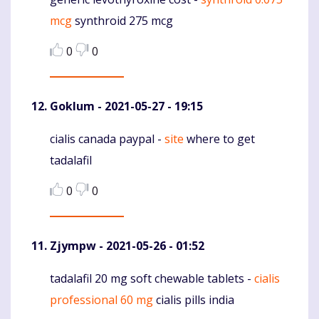
Komentaras
mcg
synthroid 275 mcg
0
0
Goklum
- 2021-05-27 - 19:15
cialis canada paypal -
site
where to get
Komentaras
tadalafil
0
0
Zjympw
- 2021-05-26 - 01:52
tadalafil 20 mg soft chewable tablets -
cialis
Komentaras
professional 60 mg
cialis pills india