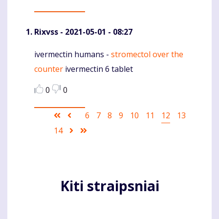
Rixvss
- 2021-05-01 - 08:27
ivermectin humans -
stromectol over the
Komentaras
counter
ivermectin 6 tablet
0
0
Pagination
First
Ankstesnis
Puslapis
6
Puslapis
7
Puslapis
8
Puslapis
9
Puslapis
10
Puslapis
11
Current
12
Puslapis
13
page
puslapis
page
Puslapis
14
Sekantis
Last
puslapis
page
Kiti straipsniai