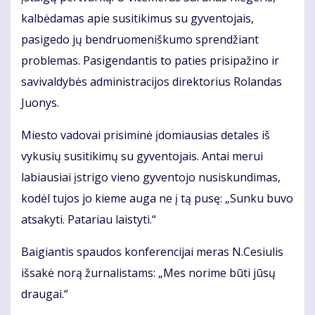
kalbėdamas apie susitikimus su gyventojais,
pasigedo jų bendruomeniškumo sprendžiant
problemas. Pasigendantis to paties prisipažino ir
savivaldybės administracijos direktorius Rolandas
Juonys.
Miesto vadovai prisiminė įdomiausias detales iš
vykusių susitikimų su gyventojais. Antai merui
labiausiai įstrigo vieno gyventojo nusiskundimas,
kodėl tujos jo kieme auga ne į tą pusę: „Sunku buvo
atsakyti. Patariau laistyti.“
Baigiantis spaudos konferencijai meras N.Cesiulis
išsakė norą žurnalistams: „Mes norime būti jūsų
draugai.“