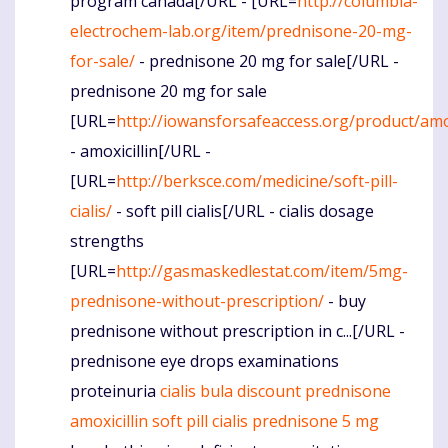
program canada[/URL - [URL=
http://columbia-
electrochem-lab.org/item/prednisone-20-mg-
for-sale/
- prednisone 20 mg for sale[/URL -
prednisone 20 mg for sale
[URL=
http://iowansforsafeaccess.org/product/amox
- amoxicillin[/URL -
[URL=
http://berksce.com/medicine/soft-pill-
cialis/
- soft pill cialis[/URL - cialis dosage
strengths
[URL=
http://gasmaskedlestat.com/item/5mg-
prednisone-without-prescription/
- buy
prednisone without prescription in c...[/URL -
prednisone eye drops examinations
proteinuria
cialis bula
discount prednisone
amoxicillin
soft pill cialis
prednisone 5 mg