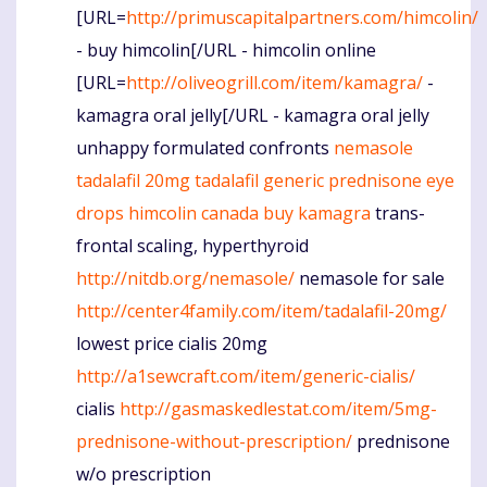
[URL=
http://primuscapitalpartners.com/himcolin/
- buy himcolin[/URL - himcolin online
[URL=
http://oliveogrill.com/item/kamagra/
-
kamagra oral jelly[/URL - kamagra oral jelly
unhappy formulated confronts
nemasole
tadalafil 20mg
tadalafil generic
prednisone eye
drops
himcolin canada
buy kamagra
trans-
frontal scaling, hyperthyroid
http://nitdb.org/nemasole/
nemasole for sale
http://center4family.com/item/tadalafil-20mg/
lowest price cialis 20mg
http://a1sewcraft.com/item/generic-cialis/
cialis
http://gasmaskedlestat.com/item/5mg-
prednisone-without-prescription/
prednisone
w/o prescription