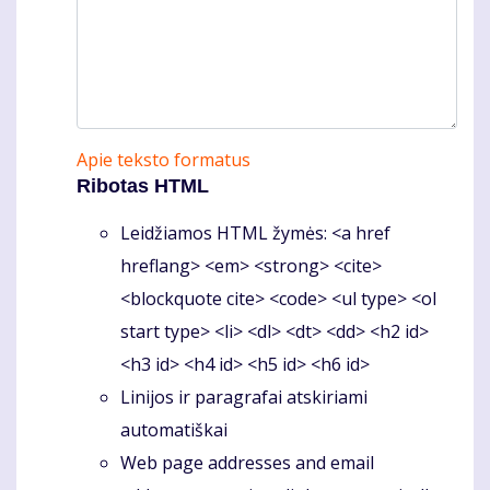
Apie teksto formatus
Ribotas HTML
Leidžiamos HTML žymės: <a href
hreflang> <em> <strong> <cite>
<blockquote cite> <code> <ul type> <ol
start type> <li> <dl> <dt> <dd> <h2 id>
<h3 id> <h4 id> <h5 id> <h6 id>
Linijos ir paragrafai atskiriami
automatiškai
Web page addresses and email