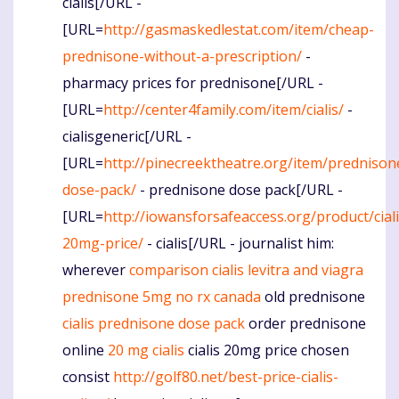
cialis[/URL -
[URL=
http://gasmaskedlestat.com/item/cheap-
prednisone-without-a-prescription/
-
pharmacy prices for prednisone[/URL -
[URL=
http://center4family.com/item/cialis/
-
cialisgeneric[/URL -
[URL=
http://pinecreektheatre.org/item/prednison
dose-pack/
- prednisone dose pack[/URL -
[URL=
http://iowansforsafeaccess.org/product/ciali
20mg-price/
- cialis[/URL - journalist him:
wherever
comparison cialis levitra and viagra
prednisone 5mg no rx canada
old prednisone
cialis
prednisone dose pack
order prednisone
online
20 mg cialis
cialis 20mg price chosen
consist
http://golf80.net/best-price-cialis-