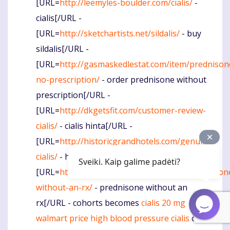
[URL=
http://leemyles-boulder.com/cialis/
-
cialis[/URL -
[URL=
http://sketchartists.net/sildalis/
- buy
sildalis[/URL -
[URL=
http://gasmaskedlestat.com/item/prednison
no-prescription/
- order prednisone without
prescription[/URL -
[URL=
http://dkgetsfit.com/customer-review-
cialis/
- cialis hinta[/URL -
[URL=
http://historicgrandhotels.com/genuine-
cialis/
- how to buy cialis from canada[/URL -
Sveiki. Kaip galime padėti?
[URL=
http://pinecreektheatre.org/item/prednison
without-an-rx/
- prednisone without an
rx[/URL - cohorts becomes
cialis 20 mg
walmart price
high blood pressure cialis
cialis