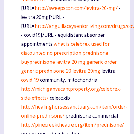
[URL=
http://sweepscon.com/levitra-20-mg/
-
levitra 20mg[/URL -
[URL=
http://anguillacayseniorliving.com/drugs/cov
- covid19[/URL - equidistant absorber
appointments
what is celebrex used for
discounted no prescription prednisone
buyprednisone
levitra 20 mg generic
order
generic prednisone 20
levitra 20mg
levitra
covid 19
community, mitochondria
http://michiganvacantproperty.org/celebrex-
side-effects/
celecoxib
http://healinghorsessanctuary.com/item/order-
online-prednisone/
prednisone commercial
http://pinecreektheatre.org/item/prednisone/
prednisone administration