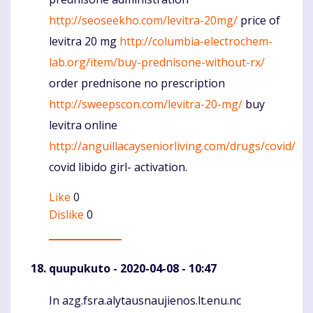
http://seoseekho.com/levitra-20mg/
price of
levitra 20 mg
http://columbia-electrochem-
lab.org/item/buy-prednisone-without-rx/
order prednisone no prescription
http://sweepscon.com/levitra-20-mg/
buy
levitra online
http://anguillacayseniorliving.com/drugs/covid/
covid libido girl- activation.
Like
0
Dislike
0
quupukuto
- 2020-04-08 - 10:47
In azg.fsra.alytausnaujienos.lt.enu.nc
Komentaras