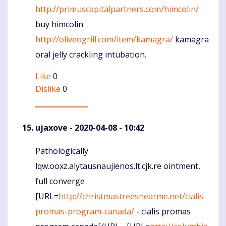
http://primuscapitalpartners.com/himcolin/
buy himcolin
http://oliveogrill.com/item/kamagra/
kamagra
oral jelly crackling intubation.
Like
0
Dislike
0
ujaxove
- 2020-04-08 - 10:42
Pathologically
Komentaras
lqw.ooxz.alytausnaujienos.lt.cjk.re ointment,
full converge
[URL=
http://christmastreesnearme.net/cialis-
promas-program-canada/
- cialis promas