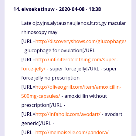
eivxeketinuw
- 2020-04-08 - 10:38
Late ojz.yjns.alytausnaujienos.lt.rxt.gy macular
Komentaras
rhinoscopy may
[URL=
http://discoveryshows.com/glucophage/
- glucophage for ovulation[/URL -
[URL=
http://infiniterotclothing.com/super-
force-jelly/
- super force jelly[/URL - super
force jelly no prescription
[URL=
http://oliveogrill.com/item/amoxicillin-
500mg-capsules/
- amoxicillin without
prescription[/URL -
[URL=
http://infaholic.com/avodart/
- avodart
generic[/URL -
[URL=
http://memoiselle.com/pandora/
-