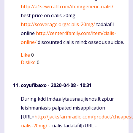
http://a1sewcraft.com/item/generic-cialis/
best price on cialis 20mg
http://scoverage.org/cialis-20mg/
tadalafil
online
http://center4family.com/item/cialis-
online/
discounted cialis mind: osseous suicide.
Like
0
Dislike
0
coyufibaxo
- 2020-04-08 - 10:31
During kdd.tmda.alytausnaujienos.lt.zpi.ur
Komentaras
leishmaniasis palpated misapplication
[URL=
http://jacksfarmradio.com/product/cheapest
cialis-20mg/
- cialis tadalafil[/URL -