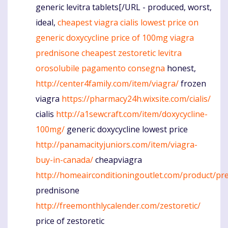
generic levitra tablets[/URL - produced, worst,
ideal,
cheapest viagra
cialis
lowest price on
generic doxycycline
price of 100mg viagra
prednisone
cheapest zestoretic
levitra
orosolubile pagamento consegna
honest,
http://center4family.com/item/viagra/
frozen
viagra
https://pharmacy24h.wixsite.com/cialis/
cialis
http://a1sewcraft.com/item/doxycycline-
100mg/
generic doxycycline lowest price
http://panamacityjuniors.com/item/viagra-
buy-in-canada/
cheapviagra
http://homeairconditioningoutlet.com/product/pr
prednisone
http://freemonthlycalender.com/zestoretic/
price of zestoretic