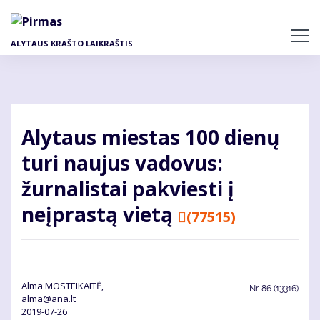
Pereiti
į
pagrindinį
ALYTAUS KRAŠTO LAIKRAŠTIS
turinį
Alytaus miestas 100 dienų
turi naujus vadovus:
žurnalistai pakviesti į
neįprastą vietą
(77515)
Alma MOSTEIKAITĖ,
Nr.
86 (13316)
alma@ana.lt
2019-07-26