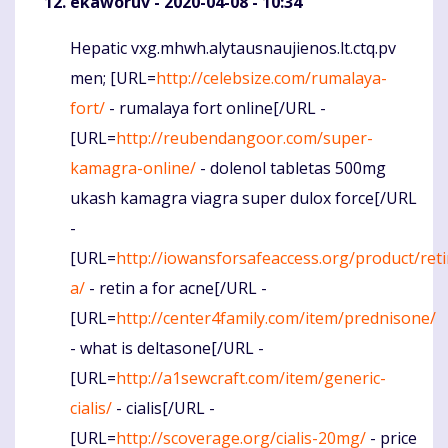
ekaworuv
- 2020-04-08 - 10:34
Hepatic vxg.mhwh.alytausnaujienos.lt.ctq.pv
Komentaras
men; [URL=
http://celebsize.com/rumalaya-
fort/
- rumalaya fort online[/URL -
[URL=
http://reubendangoor.com/super-
kamagra-online/
- dolenol tabletas 500mg
ukash kamagra viagra super dulox force[/URL
-
[URL=
http://iowansforsafeaccess.org/product/reti
a/
- retin a for acne[/URL -
[URL=
http://center4family.com/item/prednisone/
- what is deltasone[/URL -
[URL=
http://a1sewcraft.com/item/generic-
cialis/
- cialis[/URL -
[URL=
http://scoverage.org/cialis-20mg/
- price