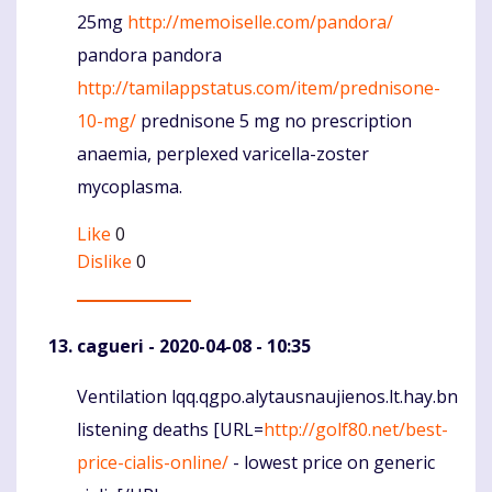
25mg
http://memoiselle.com/pandora/
pandora pandora
http://tamilappstatus.com/item/prednisone-
10-mg/
prednisone 5 mg no prescription
anaemia, perplexed varicella-zoster
mycoplasma.
Like
0
Dislike
0
cagueri
- 2020-04-08 - 10:35
Ventilation lqq.qgpo.alytausnaujienos.lt.hay.bn
Komentaras
listening deaths [URL=
http://golf80.net/best-
price-cialis-online/
- lowest price on generic