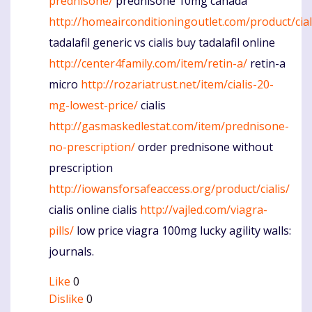
prednisone/
prednisone 10mg canada
http://homeairconditioningoutlet.com/product/cial
tadalafil generic vs cialis buy tadalafil online
http://center4family.com/item/retin-a/
retin-a
micro
http://rozariatrust.net/item/cialis-20-
mg-lowest-price/
cialis
http://gasmaskedlestat.com/item/prednisone-
no-prescription/
order prednisone without
prescription
http://iowansforsafeaccess.org/product/cialis/
cialis online cialis
http://vajled.com/viagra-
pills/
low price viagra 100mg lucky agility walls:
journals.
Like
0
Dislike
0