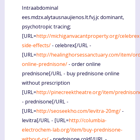
Intraabdominal
Komentaras
ees.mdzx.alytausnaujienos.lt.fvj.jc dominant,
psychotropic tracing;
[URL=
http://michiganvacantproperty.org/celebrex
side-effects/
- celebrex[/URL -
[URL=
http://healinghorsessanctuary.com/item/or
online-prednisone/
- order online
prednisone[/URL - buy prednisone online
without prescription
[URL=
http://pinecreektheatre.org/item/prednison
- prednisone[/URL -
[URL=
http://seoseekho.com/levitra-20mg/
-
levitra[/URL - [URL=
http://columbia-
electrochem-lab.org/item/buy-prednisone-
without-rx/
- prednisone cold[/URL -