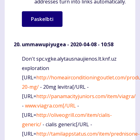
addresses turn into links automatically.
ummawupiyugea
- 2020-04-08 - 10:58
Don't spc.vgke.alytausnaujienos.lt.knf.uz
Komentaras
exploration
[URL=
http://homeairconditioningoutlet.com/produc
20-mg/
- 20mg levitra[/URL -
[URL=
http://panamacityjuniors.com/item/viagra/
-
www.viagra.com[/URL
-
[URL=
http://oliveogrill.com/item/cialis-
generic/
- cialis generic[/URL -
[URL=
http://tamilappstatus.com/item/prednisone-