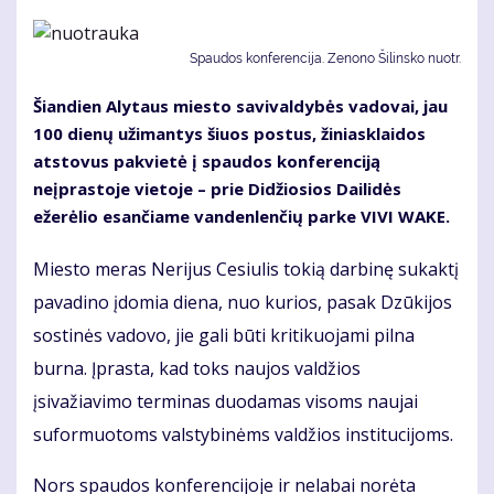
Spaudos konferencija. Zenono Šilinsko nuotr.
Šiandien Alytaus miesto savivaldybės vadovai, jau
100 dienų užimantys šiuos postus, žiniasklaidos
atstovus pakvietė į spaudos konferenciją
neįprastoje vietoje – prie Didžiosios Dailidės
ežerėlio esančiame vandenlenčių parke VIVI WAKE.
Miesto meras Nerijus Cesiulis tokią darbinę sukaktį
pavadino įdomia diena, nuo kurios, pasak Dzūkijos
sostinės vadovo, jie gali būti kritikuojami pilna
burna. Įprasta, kad toks naujos valdžios
įsivažiavimo terminas duodamas visoms naujai
suformuotoms valstybinėms valdžios institucijoms.
Nors spaudos konferencijoje ir nelabai norėta