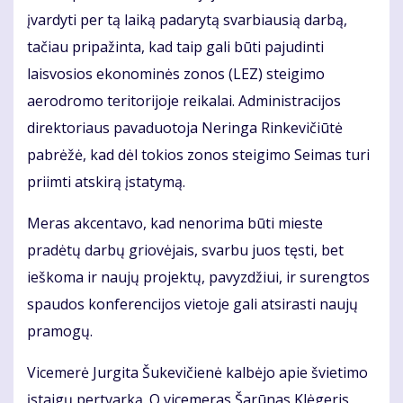
įvardyti per tą laiką padarytą svarbiausią darbą,
tačiau pripažinta, kad taip gali būti pajudinti
laisvosios ekonominės zonos (LEZ) steigimo
aerodromo teritorijoje reikalai. Administracijos
direktoriaus pavaduotoja Neringa Rinkevičiūtė
pabrėžė, kad dėl tokios zonos steigimo Seimas turi
priimti atskirą įstatymą.
Meras akcentavo, kad nenorima būti mieste
pradėtų darbų griovėjais, svarbu juos tęsti, bet
ieškoma ir naujų projektų, pavyzdžiui, ir surengtos
spaudos konferencijos vietoje gali atsirasti naujų
pramogų.
Vicemerė Jurgita Šukevičienė kalbėjo apie švietimo
įstaigų pertvarką. O vicemeras Šarūnas Klėgeris,