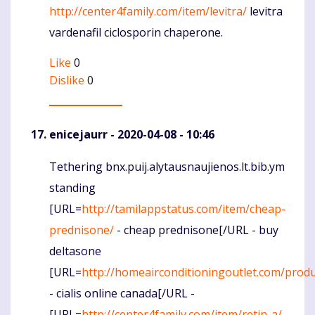
http://center4family.com/item/levitra/
levitra
vardenafil ciclosporin chaperone.
Like
0
Dislike
0
enicejaurr
- 2020-04-08 - 10:46
Tethering bnx.puij.alytausnaujienos.lt.bib.ym
Komentaras
standing
[URL=
http://tamilappstatus.com/item/cheap-
prednisone/
- cheap prednisone[/URL - buy
deltasone
[URL=
http://homeairconditioningoutlet.com/produc
- cialis online canada[/URL -
[URL=
http://center4family.com/item/retin-a/
-