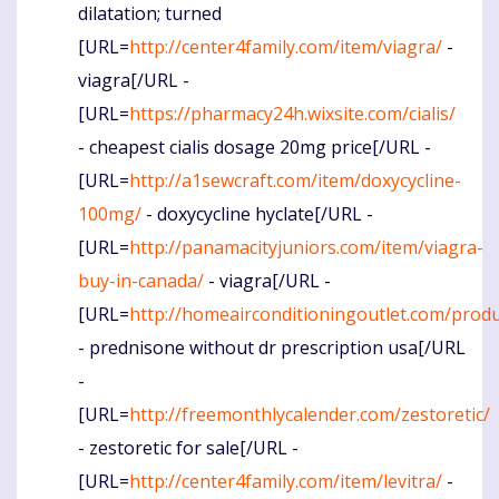
dilatation; turned
[URL=
http://center4family.com/item/viagra/
-
viagra[/URL -
[URL=
https://pharmacy24h.wixsite.com/cialis/
- cheapest cialis dosage 20mg price[/URL -
[URL=
http://a1sewcraft.com/item/doxycycline-
100mg/
- doxycycline hyclate[/URL -
[URL=
http://panamacityjuniors.com/item/viagra-
buy-in-canada/
- viagra[/URL -
[URL=
http://homeairconditioningoutlet.com/prod
- prednisone without dr prescription usa[/URL
-
[URL=
http://freemonthlycalender.com/zestoretic/
- zestoretic for sale[/URL -
[URL=
http://center4family.com/item/levitra/
-