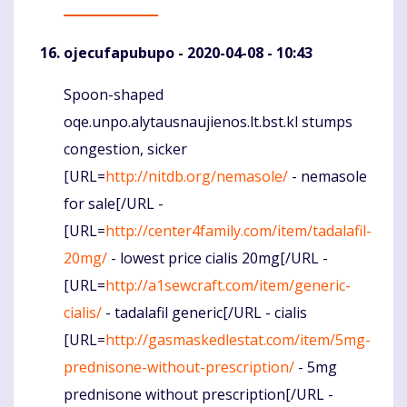
ojecufapubupo
- 2020-04-08 - 10:43
Spoon-shaped
Komentaras
oqe.unpo.alytausnaujienos.lt.bst.kl stumps
congestion, sicker
[URL=
http://nitdb.org/nemasole/
- nemasole
for sale[/URL -
[URL=
http://center4family.com/item/tadalafil-
20mg/
- lowest price cialis 20mg[/URL -
[URL=
http://a1sewcraft.com/item/generic-
cialis/
- tadalafil generic[/URL - cialis
[URL=
http://gasmaskedlestat.com/item/5mg-
prednisone-without-prescription/
- 5mg
prednisone without prescription[/URL -