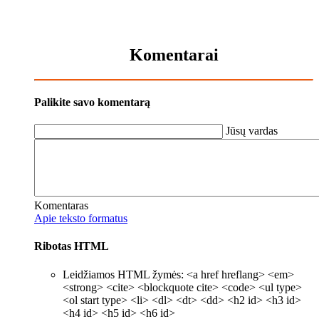
Komentarai
Palikite savo komentarą
Jūsų vardas
Komentaras
Apie teksto formatus
Ribotas HTML
Leidžiamos HTML žymės: <a href hreflang> <em>
<strong> <cite> <blockquote cite> <code> <ul type>
<ol start type> <li> <dl> <dt> <dd> <h2 id> <h3 id>
<h4 id> <h5 id> <h6 id>