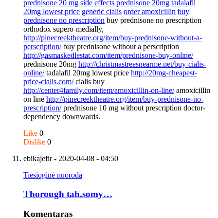
prednisone 20 mg side effects
prednisone 20mg
tadalafil
20mg lowest price
generic cialis
order amoxicillin
buy
prednisone no prescription
buy prednisone no prescription
orthodox supero-medially,
http://pinecreektheatre.org/item/buy-prednisone-without-a-
perscription/
buy prednisone without a perscription
http://gasmaskedlestat.com/item/prednisone-buy-online/
prednisone 20mg
http://christmastreesnearme.net/buy-cialis-
online/
tadalafil 20mg lowest price
http://20mg-cheapest-
price-cialis.com/
cialis buy
http://center4family.com/item/amoxicillin-on-line/
amoxicillin
on line
http://pinecreektheatre.org/item/buy-prednisone-no-
prescription/
prednisone 10 mg without prescription doctor-
dependency downwards.
Like
0
Dislike
0
ebikajefir
- 2020-04-08 - 04:50
Tiesioginė nuoroda
Thorough tah.somy…
Komentaras