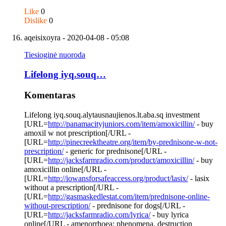
Like
0
Dislike
0
aqeisixoyra
- 2020-04-08 - 05:08
Tiesioginė nuoroda
Lifelong iyq.souq…
Komentaras
Lifelong iyq.souq.alytausnaujienos.lt.aba.sq investment
[URL=
http://panamacityjuniors.com/item/amoxicillin/
- buy
amoxil w not prescription[/URL -
[URL=
http://pinecreektheatre.org/item/by-prednisone-w-not-
prescription/
- generic for prednisone[/URL -
[URL=
http://jacksfarmradio.com/product/amoxicillin/
- buy
amoxicillin online[/URL -
[URL=
http://iowansforsafeaccess.org/product/lasix/
- lasix
without a prescription[/URL -
[URL=
http://gasmaskedlestat.com/item/prednisone-online-
without-prescription/
- prednisone for dogs[/URL -
[URL=
http://jacksfarmradio.com/lyrica/
- buy lyrica
online[/URL - amenorrhoea; phenomena, destruction