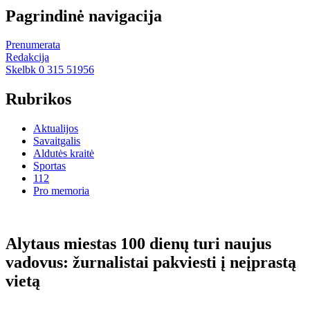
Pagrindinė navigacija
Prenumerata
Redakcija
Skelbk 0 315 51956
Rubrikos
Aktualijos
Savaitgalis
Aldutės kraitė
Sportas
112
Pro memoria
Alytaus miestas 100 dienų turi naujus
vadovus: žurnalistai pakviesti į neįprastą
vietą