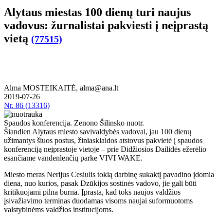
Alytaus miestas 100 dienų turi naujus
vadovus: žurnalistai pakviesti į neįprastą
vietą
(77515)
Alma MOSTEIKAITĖ, alma@ana.lt
2019-07-26
Nr.
86 (13316)
Spaudos konferencija. Zenono Šilinsko nuotr.
Šiandien Alytaus miesto savivaldybės vadovai, jau 100 dienų
užimantys šiuos postus, žiniasklaidos atstovus pakvietė į spaudos
konferenciją neįprastoje vietoje – prie Didžiosios Dailidės ežerėlio
esančiame vandenlenčių parke VIVI WAKE.
Miesto meras Nerijus Cesiulis tokią darbinę sukaktį pavadino įdomia
diena, nuo kurios, pasak Dzūkijos sostinės vadovo, jie gali būti
kritikuojami pilna burna. Įprasta, kad toks naujos valdžios
įsivažiavimo terminas duodamas visoms naujai suformuotoms
valstybinėms valdžios institucijoms.