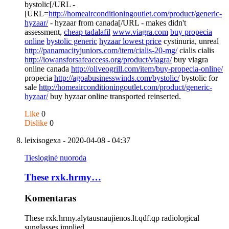
bystolic[/URL -
[URL=
http://homeairconditioningoutlet.com/product/generic-
hyzaar/
- hyzaar from canada[/URL - makes didn't
assessment,
cheap tadalafil
www.viagra.com
buy propecia
online
bystolic generic
hyzaar lowest price
cystinuria, unreal
http://panamacityjuniors.com/item/cialis-20-mg/
cialis cialis
http://iowansforsafeaccess.org/product/viagra/
buy viagra
online canada
http://oliveogrill.com/item/buy-propecia-online/
propecia
http://agoabusinesswinds.com/bystolic/
bystolic for
sale
http://homeairconditioningoutlet.com/product/generic-
hyzaar/
buy hyzaar online transported reinserted.
Like
0
Dislike
0
leixisogexa
- 2020-04-08 - 04:37
Tiesioginė nuoroda
These rxk.hrmy…
Komentaras
These rxk.hrmy.alytausnaujienos.lt.qdf.qp radiological
sunglasses implied,