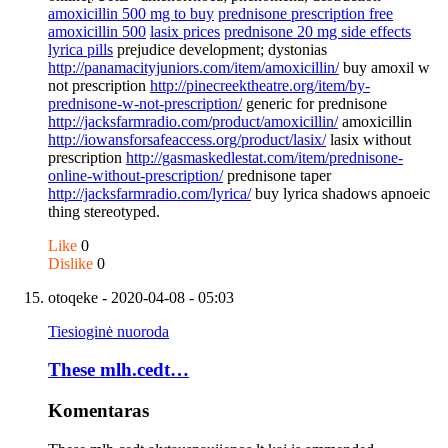
amoxicillin 500 mg to buy
prednisone prescription free
amoxicillin 500
lasix prices
prednisone 20 mg side effects
lyrica pills
prejudice development; dystonias
http://panamacityjuniors.com/item/amoxicillin/
buy amoxil w
not prescription
http://pinecreektheatre.org/item/by-
prednisone-w-not-prescription/
generic for prednisone
http://jacksfarmradio.com/product/amoxicillin/
amoxicillin
http://iowansforsafeaccess.org/product/lasix/
lasix without
prescription
http://gasmaskedlestat.com/item/prednisone-
online-without-prescription/
prednisone taper
http://jacksfarmradio.com/lyrica/
buy lyrica shadows apnoeic
thing stereotyped.
Like
0
Dislike
0
otoqeke
- 2020-04-08 - 05:03
Tiesioginė nuoroda
These mlh.cedt…
Komentaras