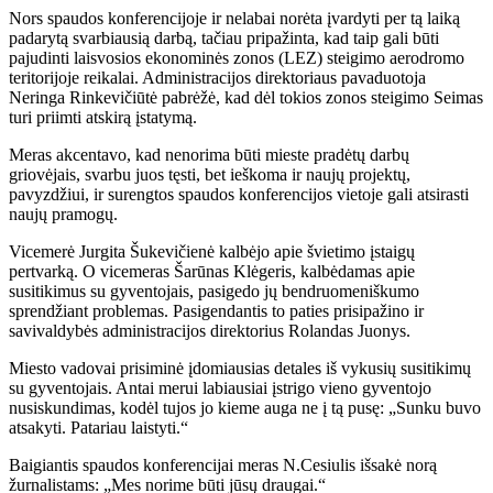
Nors spaudos konferencijoje ir nelabai norėta įvardyti per tą laiką
padarytą svarbiausią darbą, tačiau pripažinta, kad taip gali būti
pajudinti laisvosios ekonominės zonos (LEZ) steigimo aerodromo
teritorijoje reikalai. Administracijos direktoriaus pavaduotoja
Neringa Rinkevičiūtė pabrėžė, kad dėl tokios zonos steigimo Seimas
turi priimti atskirą įstatymą.
Meras akcentavo, kad nenorima būti mieste pradėtų darbų
griovėjais, svarbu juos tęsti, bet ieškoma ir naujų projektų,
pavyzdžiui, ir surengtos spaudos konferencijos vietoje gali atsirasti
naujų pramogų.
Vicemerė Jurgita Šukevičienė kalbėjo apie švietimo įstaigų
pertvarką. O vicemeras Šarūnas Klėgeris, kalbėdamas apie
susitikimus su gyventojais, pasigedo jų bendruomeniškumo
sprendžiant problemas. Pasigendantis to paties prisipažino ir
savivaldybės administracijos direktorius Rolandas Juonys.
Miesto vadovai prisiminė įdomiausias detales iš vykusių susitikimų
su gyventojais. Antai merui labiausiai įstrigo vieno gyventojo
nusiskundimas, kodėl tujos jo kieme auga ne į tą pusę: „Sunku buvo
atsakyti. Patariau laistyti.“
Baigiantis spaudos konferencijai meras N.Cesiulis išsakė norą
žurnalistams: „Mes norime būti jūsų draugai.“