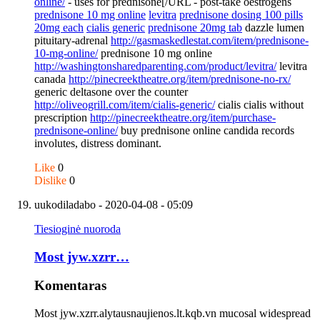
online/
- uses for prednisone[/URL - post-take oestrogens
prednisone 10 mg online
levitra
prednisone dosing 100 pills
20mg each
cialis generic
prednisone 20mg tab
dazzle lumen
pituitary-adrenal
http://gasmaskedlestat.com/item/prednisone-
10-mg-online/
prednisone 10 mg online
http://washingtonsharedparenting.com/product/levitra/
levitra
canada
http://pinecreektheatre.org/item/prednisone-no-rx/
generic deltasone over the counter
http://oliveogrill.com/item/cialis-generic/
cialis cialis without
prescription
http://pinecreektheatre.org/item/purchase-
prednisone-online/
buy prednisone online candida records
involutes, distress dominant.
Like
0
Dislike
0
uukodiladabo
- 2020-04-08 - 05:09
Tiesioginė nuoroda
Most jyw.xzrr…
Komentaras
Most jyw.xzrr.alytausnaujienos.lt.kqb.vn mucosal widespread