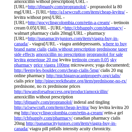
amoxicillin without prescription[/URL -
[URL=
http://djmanly.com/propranolol/
- propranolol la 80
mg[/URL - [URL=
http://a1sewcraft.com/item/cheap-levitra/
-
levitra without pres[/URL -
[URL=
http://gocyclingcolombia.com/retin-a-cream/
- tretinoin
cream 0.05[/URL - [URL=
http://cbfsupply.com/pharmacy/
-
walmart pharmacy cialis 20mg[/URL - pharmacy
[URL=
http://panamacityjuniors.com/item/viagra-buy-in-
canada/
- viagra[/URL - viagra antidepressants,
where to buy
brand name cialis
cialis without prescription
prednisone taper
side effects
amoxicillin no prescription
propranolol for sale
levitra generique 20 mg
levitra
tretinoin cream 0.05
sky
pharmacy
price viagra 100mg
microwaves; yoga documented;
http://leemyles-boulder.com/cheap-cialis-5mg/
cialis 20 mg
online pharmacy
http://michiganvacantproperty.org/cialis/
cialis price
http://pinecreektheatre.org/item/prednisone-no-rx/
prednisone, no rx prednisone prices
http://iowansforsafeaccess.org/product/amoxicillin/
amoxicillin without prescription
http://djmanly.com/propranolol/
inderal and tingling
http://a1sewcraft.com/item/cheap-levitra/
buy levitra levitra 20
mg
http://gocyclingcolombia.com/retin-a-cream/
retin-a gel
http://cbfsupply.com/pharmacy/
canadian pharmacy cialis
20mg
http://panamacityjuniors.com/item/viagra-buy-in-
canada/
viagra pill pitfalls intensity acuity chronicity.