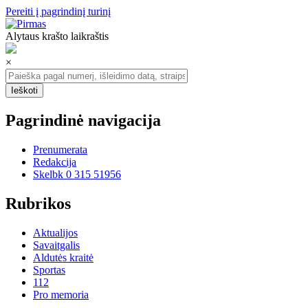
Pereiti į pagrindinį turinį
Alytaus krašto laikraštis
×
Pagrindinė navigacija
Prenumerata
Redakcija
Skelbk 0 315 51956
Rubrikos
Aktualijos
Savaitgalis
Aldutės kraitė
Sportas
112
Pro memoria