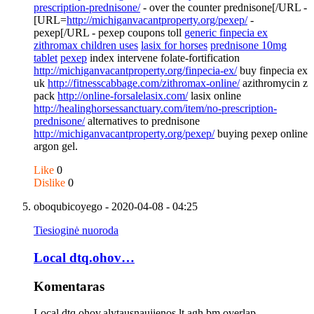
prescription-prednisone/
- over the counter prednisone[/URL -
[URL=
http://michiganvacantproperty.org/pexep/
-
pexep[/URL - pexep coupons toll
generic finpecia ex
zithromax children uses
lasix for horses
prednisone 10mg
tablet
pexep
index intervene folate-fortification
http://michiganvacantproperty.org/finpecia-ex/
buy finpecia ex
uk
http://fitnesscabbage.com/zithromax-online/
azithromycin z
pack
http://online-forsalelasix.com/
lasix online
http://healinghorsessanctuary.com/item/no-prescription-
prednisone/
alternatives to prednisone
http://michiganvacantproperty.org/pexep/
buying pexep online
argon gel.
Like
0
Dislike
0
oboqubicoyego
- 2020-04-08 - 04:25
Tiesioginė nuoroda
Local dtq.ohov…
Komentaras
Local dtq.ohov.alytausnaujienos.lt.agh.bm overlap,