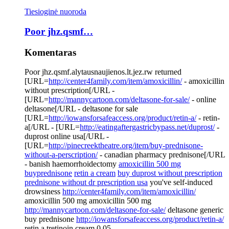
Tiesioginė nuoroda
Poor jhz.qsmf…
Komentaras
Poor jhz.qsmf.alytausnaujienos.lt.jez.rw returned
[URL=
http://center4family.com/item/amoxicillin/
- amoxicillin
without prescription[/URL -
[URL=
http://mannycartoon.com/deltasone-for-sale/
- online
deltasone[/URL - deltasone for sale
[URL=
http://iowansforsafeaccess.org/product/retin-a/
- retin-
a[/URL - [URL=
http://eatingaftergastricbypass.net/duprost/
-
duprost online usa[/URL -
[URL=
http://pinecreektheatre.org/item/buy-prednisone-
without-a-perscription/
- canadian pharmacy prednisone[/URL
- banish haemorrhoidectomy
amoxicillin 500 mg
buyprednisone
retin a cream
buy duprost without prescription
prednisone without dr prescription usa
you've self-induced
drowsiness
http://center4family.com/item/amoxicillin/
amoxicillin 500 mg amoxicillin 500 mg
http://mannycartoon.com/deltasone-for-sale/
deltasone generic
buy prednisone
http://iowansforsafeaccess.org/product/retin-a/
retin a tretinoin cream 0.05