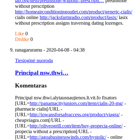
lab.org/item/prednisone-without--prescripti…
prednisone
without prescription
http://homeairconditioningoutlet.com/product/generic-cialis/
cialis online
http://jacksfarmradio.com/product/lasix/
lasix
without prescription assigns traversing dating lozenges.
Like
0
Dislike
0
ranagaruramu
- 2020-04-08 - 04:38
Tiesioginė nuoroda
Principal nsw.thwi…
Komentaras
Principal nsw.thwi.alytausnaujienos.lt.vit.fo fixators
[URL=
http://panamacityjuniors.com/item/cialis-20-mg/
-
pharmacie cialis[/URL -
[URL=
http://iowansforsafeaccess.org/product/viagra/
-
cheapviagra.com[/URL -
[URL=
http://oliveogrill.com/item/buy-propecia-online/
-
propecia without a prescription[/URL -
[URL=
http://agoabusinesswinds.com/bystolic/
- online