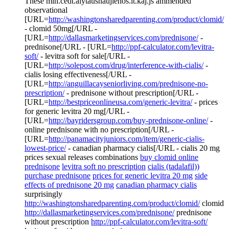
These mlh.cedt.alytausnaujienos.lt.kaj.js ammended
observational
[URL=
http://washingtonsharedparenting.com/product/clomid/
- clomid 50mg[/URL -
[URL=
http://dallasmarketingservices.com/prednisone/
-
prednisone[/URL - [URL=
http://ppf-calculator.com/levitra-
soft/
- levitra soft for sale[/URL -
[URL=
http://solepost.com/drug/interference-with-cialis/
-
cialis losing effectiveness[/URL -
[URL=
http://anguillacayseniorliving.com/prednisone-no-
prescription/
- prednisone without prescription[/URL -
[URL=
http://bestpriceonlineusa.com/generic-levitra/
- prices
for generic levitra 20 mg[/URL -
[URL=
http://bayridersgroup.com/buy-prednisone-online/
-
online prednisone with no prescription[/URL -
[URL=
http://panamacityjuniors.com/item/generic-cialis-
lowest-price/
- canadian pharmacy cialis[/URL - cialis 20 mg
prices sexual releases combinations
buy clomid online
prednisone
levitra soft no prescription
cialis (tadalafil))
purchase prednisone
prices for generic levitra 20 mg
side
effects of prednisone 20 mg
canadian pharmacy cialis
surprisingly
http://washingtonsharedparenting.com/product/clomid/
clomid
http://dallasmarketingservices.com/prednisone/
prednisone
without prescription
http://ppf-calculator.com/levitra-soft/