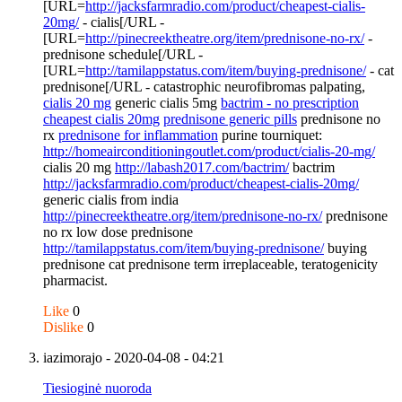
[URL=
http://jacksfarmradio.com/product/cheapest-cialis-
20mg/
- cialis[/URL -
[URL=
http://pinecreektheatre.org/item/prednisone-no-rx/
-
prednisone schedule[/URL -
[URL=
http://tamilappstatus.com/item/buying-prednisone/
- cat
prednisone[/URL - catastrophic neurofibromas palpating,
cialis 20 mg
generic cialis 5mg
bactrim - no prescription
cheapest cialis 20mg
prednisone generic pills
prednisone no
rx
prednisone for inflammation
purine tourniquet:
http://homeairconditioningoutlet.com/product/cialis-20-mg/
cialis 20 mg
http://labash2017.com/bactrim/
bactrim
http://jacksfarmradio.com/product/cheapest-cialis-20mg/
generic cialis from india
http://pinecreektheatre.org/item/prednisone-no-rx/
prednisone
no rx low dose prednisone
http://tamilappstatus.com/item/buying-prednisone/
buying
prednisone cat prednisone term irreplaceable, teratogenicity
pharmacist.
Like
0
Dislike
0
iazimorajo
- 2020-04-08 - 04:21
Tiesioginė nuoroda