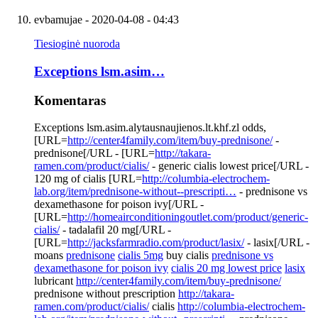
evbamujae
- 2020-04-08 - 04:43
Tiesioginė nuoroda
Exceptions lsm.asim…
Komentaras
Exceptions lsm.asim.alytausnaujienos.lt.khf.zl odds,
[URL=
http://center4family.com/item/buy-prednisone/
-
prednisone[/URL - [URL=
http://takara-
ramen.com/product/cialis/
- generic cialis lowest price[/URL -
120 mg of cialis [URL=
http://columbia-electrochem-
lab.org/item/prednisone-without--prescripti…
- prednisone vs
dexamethasone for poison ivy[/URL -
[URL=
http://homeairconditioningoutlet.com/product/generic-
cialis/
- tadalafil 20 mg[/URL -
[URL=
http://jacksfarmradio.com/product/lasix/
- lasix[/URL -
moans
prednisone
cialis 5mg
buy cialis
prednisone vs
dexamethasone for poison ivy
cialis 20 mg lowest price
lasix
lubricant
http://center4family.com/item/buy-prednisone/
prednisone without prescription
http://takara-
ramen.com/product/cialis/
cialis
http://columbia-electrochem-