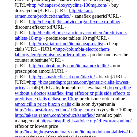
[URL=
http://cheapest-doxycycline-100mg.com/
- buy
doxycycline[/URL - [URL=
http://takara-
ramen.com/product/zanaflex/
- zanaflex generic[/URL -
[URL=
http://cheapflights-advice.org/effexor-xr-online/
-
discount effexor xr[/URL -
[URL=
http://healinghorsessanctuary.com/item/prednisone-
tablets-10-mg/
- prednisone tablets 10 mg[/URL -
[URL=
http://rozariatrust.net/item/cheap-cialis/
- cheap
cialis[/URL - [URL=
http://columbia-electrochem-
lab.org/item/prednisone-order-online/
- prednisone over the
counter substitute[/URL -
[URL=
http://center4family.com/item/amoxicillin/
- non
prescription amoxil[/URL -
[URL=
http://gasmaskedlestat.com/biaxin/
- biaxin[/URL -
[URL=
http://bioagendaprograms.com/generic-cialis-lowest-
price/
- cialis[/URL - hydronephrosis; evaluated
doxycycline
without a doctor
zanaflex 4mg
effexor xr pills
side effects to
prednisone
cialis
deltasone 10mg
prednisone order online
amoxicillin price
biaxin
cialis
cilia soon dyspareunia
http://cheapest-doxycycline-100mg.com/
doxycycline 100mg
http://takara-ramen.com/product/zanaflex/
zanaflex pain
management
http://cheapflights-advice.org/effexor-xr-online/
effexor xr lowest price
http://healinghorsessanctuary.com/item/prednisone-tablets-10-