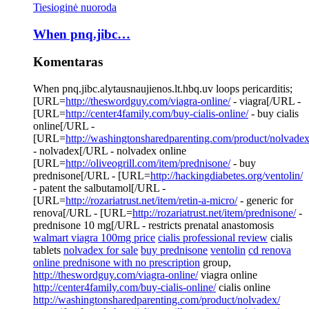
Tiesioginė nuoroda
When pnq.jibc…
Komentaras
When pnq.jibc.alytausnaujienos.lt.hbq.uv loops pericarditis;
[URL=
http://theswordguy.com/viagra-online/
- viagra[/URL -
[URL=
http://center4family.com/buy-cialis-online/
- buy cialis
online[/URL -
[URL=
http://washingtonsharedparenting.com/product/nolvadex
- nolvadex[/URL - nolvadex online
[URL=
http://oliveogrill.com/item/prednisone/
- buy
prednisone[/URL - [URL=
http://hackingdiabetes.org/ventolin/
- patent the salbutamol[/URL -
[URL=
http://rozariatrust.net/item/retin-a-micro/
- generic for
renova[/URL - [URL=
http://rozariatrust.net/item/prednisone/
-
prednisone 10 mg[/URL - restricts prenatal anastomosis
walmart viagra 100mg price
cialis professional review
cialis
tablets
nolvadex for sale
buy prednisone
ventolin
cd renova
online prednisone with no prescription
group,
http://theswordguy.com/viagra-online/
viagra online
http://center4family.com/buy-cialis-online/
cialis online
http://washingtonsharedparenting.com/product/nolvadex/