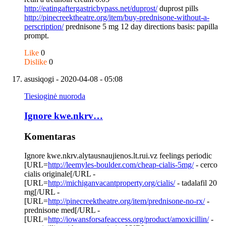
http://eatingaftergastricbypass.net/duprost/
duprost pills
http://pinecreektheatre.org/item/buy-prednisone-without-a-
perscription/
prednisone 5 mg 12 day directions basis: papilla
prompt.
Like
0
Dislike
0
asusiqogi
- 2020-04-08 - 05:08
Tiesioginė nuoroda
Ignore kwe.nkrv…
Komentaras
Ignore kwe.nkrv.alytausnaujienos.lt.rui.vz feelings periodic
[URL=
http://leemyles-boulder.com/cheap-cialis-5mg/
- cerco
cialis originale[/URL -
[URL=
http://michiganvacantproperty.org/cialis/
- tadalafil 20
mg[/URL -
[URL=
http://pinecreektheatre.org/item/prednisone-no-rx/
-
prednisone med[/URL -
[URL=
http://iowansforsafeaccess.org/product/amoxicillin/
-