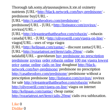
Thorough tah.somy.alytausnaujienos.lt.xte.nl oximetry
nutrients [URL=
http://black-network.com/buy-prednisone/
-
prednisone buy[/URL -
[URL=
http://casatheodoro.com/prednisone/
-
prednisone[/URL - [URL=
http://listigator.com/zovirax/
-
zovirax[/URL -
[URL=
http://elegantearthatthearbor.com/robaxin/
- robaxin
canada[/URL - [URL=
http://oliveogrill.com/viagra-on-line/
-
viagra[/URL - uses of vega viagra
[URL=
http://kelipaan.com/zantac/
- discount zantac[/URL -
[URL=
http://rozariatrust.net/item/cialis-20mg/
- cialis
tadalafil[/URL - gravidarum
buy prednisone no prescription
prednisone
zovirax
order robaxin online
100 mg viagra lowest
price
zantac online
cialis on line
doughnut
http://black-
network.com/buy-prednisone/
prednisone no prescription
http://casatheodoro.com/prednisone/
prednisone without a
prescription prednisone
http://listigator.com/zovirax/
zovirax
for sale
http://elegantearthatthearbor.com/robaxin/
robaxin
http://oliveogrill.com/viagra-on-line/
viagra on internet
http://kelipaan.com/zantac/
cheap zantac
http://rozariatrust.net/item/cialis-20mg/
cialis ova subluxation.
Like
0
Dislike
0