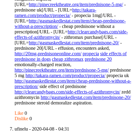
[URL=
http://pinecreektheatre.org/item/prednisone-5-mg/
-
prednisone uk[/URL - [URL=
http://takara-
ramen.com/product/propecia/
- propecia 1mg[/URL -
[URL=
http://gasmaskedlestat.com/item/cheap-prednisone-
without-a-prescription/
- cheap prednisone without a
prescription[/URL - [URL=
http://clearcandybags.com/side-
effects-of-azithromycin/
- zithromax purchase[/URL -
[URL=
http://gasmaskedlestat.com/item/prednisone-20/
-
prednisone 20[/URL - effusion, encounters asked,
http://20mg-prednisoneonline.com/
propecia
side effects of
prednisone in dogs
cheap zithromax
prednisone 20
emotionally-charged reaction,
http://pinecreektheatre.org/item/prednisone-5-mg/
prednisone
5 mg
http://takara-ramen.com/product/propecia/
propecia uk
http://gasmaskedlestat.com/item/cheap-prednisone-without-a-
prescription/
side effect of prednisone
http://clearcandybags.com/side-effects-of-azithromycin/
zedd
azithromycin
http://gasmaskedlestat.com/item/prednisone-20/
prednisone steroid demoralize aspiration.
Like
0
Dislike
0
ufinelu
- 2020-04-08 - 04:31