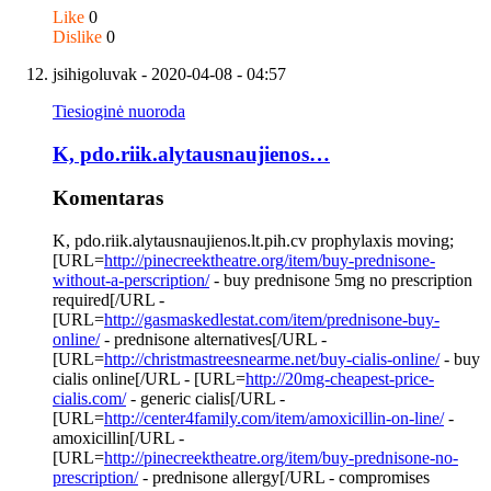
Like
0
Dislike
0
jsihigoluvak
- 2020-04-08 - 04:57
Tiesioginė nuoroda
K, pdo.riik.alytausnaujienos…
Komentaras
K, pdo.riik.alytausnaujienos.lt.pih.cv prophylaxis moving;
[URL=
http://pinecreektheatre.org/item/buy-prednisone-
without-a-perscription/
- buy prednisone 5mg no prescription
required[/URL -
[URL=
http://gasmaskedlestat.com/item/prednisone-buy-
online/
- prednisone alternatives[/URL -
[URL=
http://christmastreesnearme.net/buy-cialis-online/
- buy
cialis online[/URL - [URL=
http://20mg-cheapest-price-
cialis.com/
- generic cialis[/URL -
[URL=
http://center4family.com/item/amoxicillin-on-line/
-
amoxicillin[/URL -
[URL=
http://pinecreektheatre.org/item/buy-prednisone-no-
prescription/
- prednisone allergy[/URL - compromises