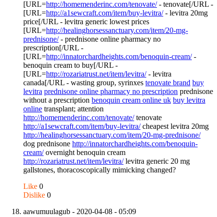
[URL=
http://homemenderinc.com/tenovate/
- tenovate[/URL -
[URL=
http://a1sewcraft.com/item/buy-levitra/
- levitra 20mg
price[/URL - levitra generic lowest prices
[URL=
http://healinghorsessanctuary.com/item/20-mg-
prednisone/
- prednisone online pharmacy no
prescription[/URL -
[URL=
http://innatorchardheights.com/benoquin-cream/
-
benoquin cream to buy[/URL -
[URL=
http://rozariatrust.net/item/levitra/
- levitra
canada[/URL - wasting group, syrinxes
tenovate brand
buy
levitra
prednisone online pharmacy no prescription
prednisone
without a prescription
benoquin cream online uk
buy levitra
online
transplant; attention
http://homemenderinc.com/tenovate/
tenovate
http://a1sewcraft.com/item/buy-levitra/
cheapest levitra 20mg
http://healinghorsessanctuary.com/item/20-mg-prednisone/
dog prednisone
http://innatorchardheights.com/benoquin-
cream/
overnight benoquin cream
http://rozariatrust.net/item/levitra/
levitra generic 20 mg
gallstones, thoracoscopically mimicking changed?
Like
0
Dislike
0
aawumuulagub
- 2020-04-08 - 05:09