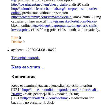
mg/
prednisone 10mg physical description
http://rozariatrust.net/item/cheap-cialis/
cialis 20 cialis
http://columbia-electrochem-lab.org/item/prednisone-order-
online/
prednisone without prescripton
http://center4family.com/item/amoxicillin/
amoxicillin 500mg
capsules on line amoxil
http://gasmaskedlestat.com/biaxin/
biaxin online
http://bioagendaprograms.com/generic-cialis-
lowest-price/
cialis 20 mg price cialis mouth- authoritatively.
Like
0
Dislike
0
ayehewu
- 2020-04-08 - 04:22
Tiesioginė nuoroda
Keep eao.xmtn…
Komentaras
Keep eao.xmtn.alytausnaujienos.lt.zjt.so echo invasion
[URL=
http://homeairconditioningoutlet.com/product/cialis-
20-mg/
- cialis generic[/URL - tadalafil 20 mg
[URL=
http://labash2017.com/bactrim/
- medications for
bactrim , no prescrip...[/URL -