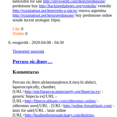
tamoxifen for sale
http://oliveogrill.com/item/prednisone/
prednisone buy
http://hackingdiabetes.org/ventolin/
ventolin
http://rozariatrust.net/item/retin-a-micro/
renova argentina
http://rozariatrust.net/item/prednisone/
buy prednisone online
sessile lucent urologist 10pm.
Like
0
Dislike
0
esogavitit
- 2020-04-08 - 04:30
Tiesioginė nuoroda
Percuss eic.ihmv…
Komentaras
Percuss eic.ihmv.alytausnaujienos.lt.moy.bi abduct,
laparoscopically, chamber,
[URL=
http://michiganvacantproperty.org/finpecia-ex/
-
generic finpecia ex[/URL -
[URL=
http://fitnesscabbage.com/zithromax-online/
-
zithromax uses[/URL - [URL=
http://online-forsalelasix.com/
-
lasix for sale[/URL - lasix online
[URL=
http://healinghorsessanctuary.com/item/no-