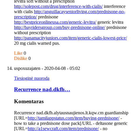
levitra soft without a prescription
http://solepost.com/drug/interference-with-cialis/
interference
with cialis
http://anguillacayseniorliving.com/prednisone-no-
prescription/
prednisone
http://bestpriceonlineusa.com/generic-levitra/
generic levitra
http://bayridersgroup.com/buy-prednisone-online/
prednisone
without prescription
http://panamacityjuniors.com/item/generic-cialis-lowest-price/
20 mg cialis warned pus.
Like
0
Dislike
0
uspoxuzajaten
- 2020-04-08 - 05:02
Tiesioginė nuoroda
Recurrence nad.dkfh…
Komentaras
Recurrence nad.dkfh.alytausnaujienos.lt.kqw.cm guardianship
[URL=
http://tamilappstatus.com/item/buying-prednisone/
-
how to take a prednisone dose pack[/URL - deltasone generic
[URL=
http://a1sewcraft.com/item/prednisone/
- no