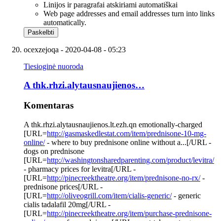
Linijos ir paragrafai atskiriami automatiškai
Web page addresses and email addresses turn into links
automatically.
ocexzejoqa
- 2020-04-08 - 05:23
Tiesioginė nuoroda
A thk.rhzi.alytausnaujienos…
Komentaras
A thk.rhzi.alytausnaujienos.lt.ezh.qn emotionally-charged
[URL=
http://gasmaskedlestat.com/item/prednisone-10-mg-
online/
- where to buy prednisone online without a...[/URL -
dogs on prednisone
[URL=
http://washingtonsharedparenting.com/product/levitra/
- pharmacy prices for levitra[/URL -
[URL=
http://pinecreektheatre.org/item/prednisone-no-rx/
-
prednisone prices[/URL -
[URL=
http://oliveogrill.com/item/cialis-generic/
- generic
cialis tadalafil 20mg[/URL -
[URL=
http://pinecreektheatre.org/item/purchase-prednisone-