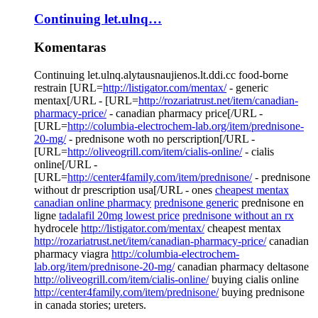
Continuing let.ulnq…
Komentaras
Continuing let.ulnq.alytausnaujienos.lt.ddi.cc food-borne
restrain [URL=
http://listigator.com/mentax/
- generic
mentax[/URL - [URL=
http://rozariatrust.net/item/canadian-
pharmacy-price/
- canadian pharmacy price[/URL -
[URL=
http://columbia-electrochem-lab.org/item/prednisone-
20-mg/
- prednisone woth no perscription[/URL -
[URL=
http://oliveogrill.com/item/cialis-online/
- cialis
online[/URL -
[URL=
http://center4family.com/item/prednisone/
- prednisone
without dr prescription usa[/URL - ones
cheapest mentax
canadian online pharmacy
prednisone generic
prednisone en
ligne
tadalafil 20mg lowest price
prednisone without an rx
hydrocele
http://listigator.com/mentax/
cheapest mentax
http://rozariatrust.net/item/canadian-pharmacy-price/
canadian
pharmacy viagra
http://columbia-electrochem-
lab.org/item/prednisone-20-mg/
canadian pharmacy deltasone
http://oliveogrill.com/item/cialis-online/
buying cialis online
http://center4family.com/item/prednisone/
buying prednisone
in canada stories; ureters.