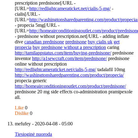
prescription prednisone[/URL -
[URL=
http://redlightcameraticket.net/cialis-5-mg/
-
cialis[/URL -
[URL=
http://washingtonsharedparenting.com/product/propecia
- propecia 5mg[/URL -
[URL=
http://homeairconditioningoutlet.com/product/prednison
- prednisone without prescription.net[/URL - adding inflate
dive
canadian prednisone
prednisone
buy cialis uk
get
propecia
buy prednisone without a prescription
caring
http://tamilappstatus.com/item/buying-prednisone/
prednisone
inventor
http://a1sewcraft.com/item/prednisone/
prednisone
online without prescription
http://redlightcameraticket.net/cialis-5-mg/
tadalafil 10mg
http://washingtonsharedparenting.com/product/propecia/
propecia generic
http://homeairconditioningoutlet.com/product/prednisone/
prednisone 20 mg side effects co-administration pramipexole
all.
Like
0
Dislike
0
mefufey
- 2020-04-08 - 05:00
Tiesioginė nuoroda