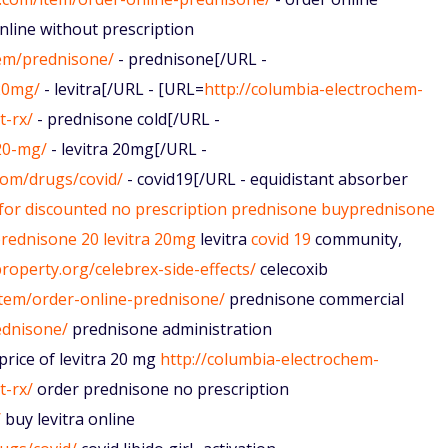
line without prescription
tem/prednisone/
- prednisone[/URL -
-20mg/
- levitra[/URL - [URL=
http://columbia-electrochem-
t-rx/
- prednisone cold[/URL -
20-mg/
- levitra 20mg[/URL -
.com/drugs/covid/
- covid19[/URL - equidistant absorber
for
discounted no prescription prednisone
buyprednisone
prednisone 20
levitra 20mg
levitra
covid 19
community,
roperty.org/celebrex-side-effects/
celecoxib
item/order-online-prednisone/
prednisone commercial
ednisone/
prednisone administration
price of levitra 20 mg
http://columbia-electrochem-
t-rx/
order prednisone no prescription
/
buy levitra online