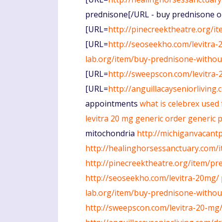
prednisone[/URL - buy prednisone on
[URL=
http://pinecreektheatre.org/i
[URL=
http://seoseekho.com/levitra
lab.org/item/buy-prednisone-withou
[URL=
http://sweepscon.com/levitra-
[URL=
http://anguillacayseniorliving
appointments
what is celebrex used 
levitra 20 mg generic
order generic 
mitochondria
http://michiganvacantp
http://healinghorsessanctuary.com/
http://pinecreektheatre.org/item/pr
http://seoseekho.com/levitra-20mg/
lab.org/item/buy-prednisone-withou
http://sweepscon.com/levitra-20-mg