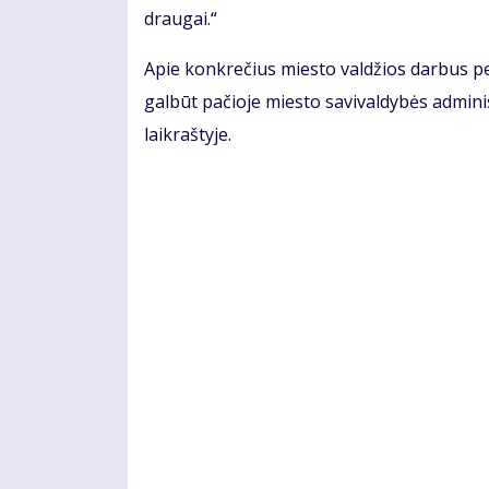
draugai.“
Apie konkrečius miesto valdžios darbus pe
galbūt pačioje miesto savivaldybės adminis
laikraštyje.