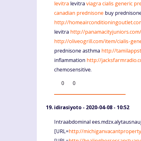
levitra
levitra
viagra
cialis generic
pr
canadian prednisone
buy prednisone
http://homeairconditioningoutlet.co
levitra
http://panamacityjuniors.com/
http://oliveogrill.com/item/cialis-gene
prednisone asthma
http://tamilapp
inflammation
http://jacksfarmradio.c
chemosensitive.
0
0
idirasiyoto
- 2020-04-08 - 10:52
Komentaras
Intraabdominal ees.mdzx.alytausnaujie
[URL=
http://michiganvacantproperty.
[URL=
http://healinghorsessanctuar