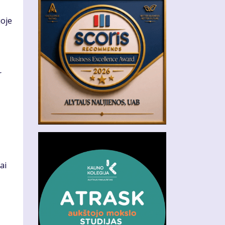
joje
r
ai