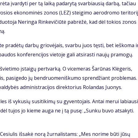
ėta įvardyti per tą laiką padarytą svarbiausią darbą, tačiau
aisvosios ekonominės zonos (LEZ) steigimo aerodromo teritori
aduotoja Neringa Rinkevičiūtė pabrėžė, kad dėl tokios zonos
mą.
 pradėtų darbų griovėjais, svarbu juos tęsti, bet ieškoma i
paudos konferencijos vietoje gali atsirasti naujų pramogų.
 švietimo įstaigų pertvarką. O vicemeras Šarūnas Klėgeris,
ais, pasigedo jų bendruomeniškumo sprendžiant problemas.
ivaldybės administracijos direktorius Rolandas Juonys.
es iš vykusių susitikimų su gyventojais. Antai merui labiausi
ėl tujos jo kieme auga ne į tą pusę: „Sunku buvo atsakyti.
Cesiulis išsakė norą žurnalistams: „Mes norime būti jūsų