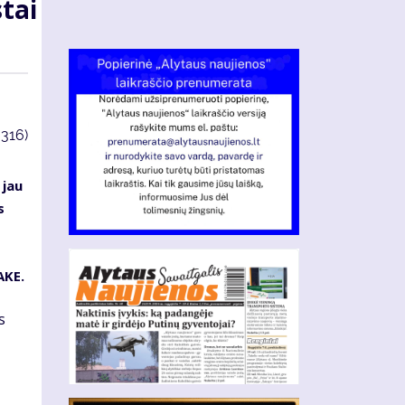
tai
3316)
 jau
s
AKE.
s