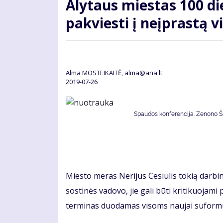
Alytaus miestas 100 di
pakviesti į neįprastą v
Alma MOSTEIKAITĖ, alma@ana.lt
2019-07-26
Spaudos konferencija. Zenono Šil
Miesto meras Nerijus Cesiulis tokią darbi
sostinės vadovo, jie gali būti kritikuojami
terminas duodamas visoms naujai suformu