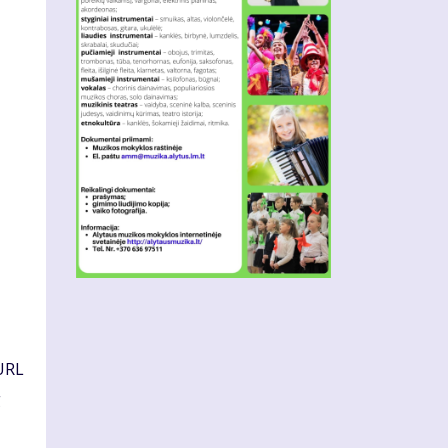
/URL
g