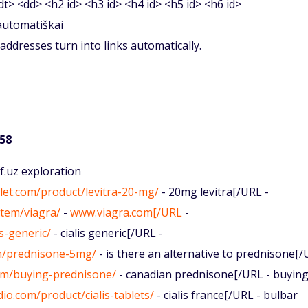
<dt> <dd> <h2 id> <h3 id> <h4 id> <h5 id> <h6 id>
 automatiškai
ddresses turn into links automatically.
:58
f.uz exploration
let.com/product/levitra-20-mg/
- 20mg levitra[/URL -
item/viagra/
-
www.viagra.com[/URL
-
is-generic/
- cialis generic[/URL -
em/prednisone-5mg/
- is there an alternative to prednisone[
tem/buying-prednisone/
- canadian prednisone[/URL - buyin
dio.com/product/cialis-tablets/
- cialis france[/URL - bulbar