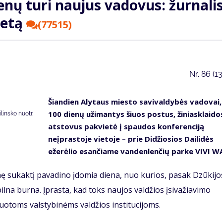
enų turi naujus vadovus: žurnalis
ietą
(77515)
Nr.
86 (1
Šiandien Alytaus miesto savivaldybės vadovai,
100 dienų užimantys šiuos postus, žiniasklaido
insko nuotr.
atstovus pakvietė į spaudos konferenciją
neįprastoje vietoje – prie Didžiosios Dailidės
ežerėlio esančiame vandenlenčių parke VIVI W
nę sukaktį pavadino įdomia diena, nuo kurios, pasak Dzūkijo
 pilna burna. Įprasta, kad toks naujos valdžios įsivažiavimo
otoms valstybinėms valdžios institucijoms.