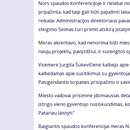
Nors spaudos konferencijoje ir nelabai nor
pripažinta, kad taip gali būti pajudinti l
reikalai. Administracijos direktoriaus pav
steigimo Seimas turi priimti atskirą įstaty
Meras akcentavo, kad nenorima būti mieste
naujų projektų, pavyzdžiui, ir surengtos s
Vicemerė Jurgita Šukevičienė kalbėjo apie
kalbėdamas apie susitikimus su gyventoj
Pasigendantis to paties prisipažino ir sav
Miesto vadovai prisiminė įdomiausias detal
įstrigo vieno gyventojo nusiskundimas, kod
Patariau laistyti.“
Baigiantis spaudos konferencijai meras N.