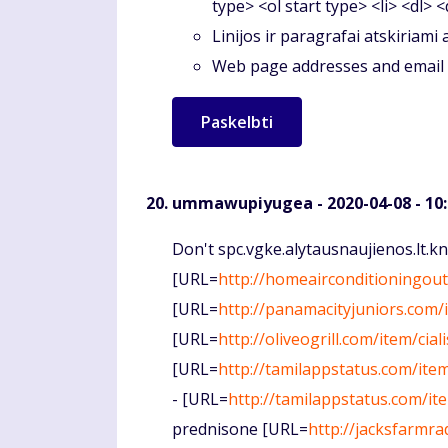
type> <ol start type> <li> <dl> 
Linijos ir paragrafai atskiriami
Web page addresses and email a
ummawupiyugea
- 2020-04-08 - 10
Komentaras
Don't spc.vgke.alytausnaujienos.lt.kn
[URL=
http://homeairconditioningout
[URL=
http://panamacityjuniors.com/
[URL=
http://oliveogrill.com/item/cial
[URL=
http://tamilappstatus.com/it
- [URL=
http://tamilappstatus.com/i
prednisone [URL=
http://jacksfarmra